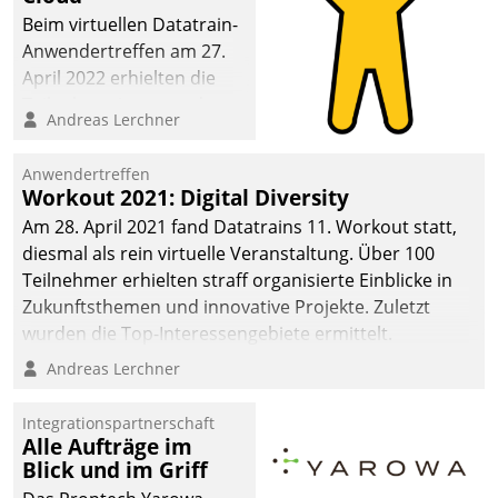
Beim virtuellen Datatrain-
Anwendertreffen am 27.
April 2022 erhielten die
Teilnehmerinnen und
Andreas Lerchner
Teilnehmer kurzweilige
Einblicke in innovative
Anwendertreffen
Cloud-Strategien und -
Workout 2021: Digital Diversity
Lösungen mit hohem
Am 28. April 2021 fand Datatrains 11. Workout statt,
Zukunftspotenzial.
diesmal als rein virtuelle Veranstaltung. Über 100
Teilnehmer erhielten straff organisierte Einblicke in
Zukunftsthemen und innovative Projekte. Zuletzt
wurden die Top-Interessengebiete ermittelt.
Andreas Lerchner
Integrationspartnerschaft
Alle Aufträge im
Blick und im Griff