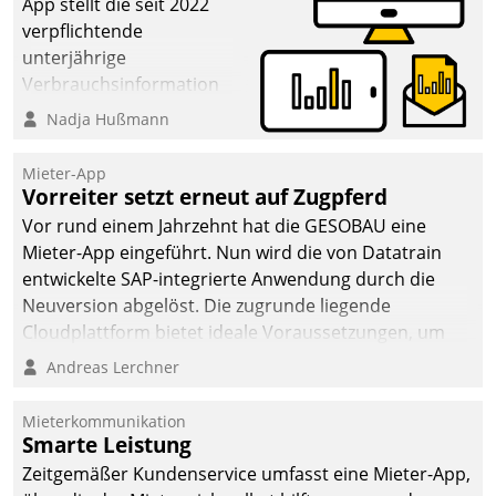
App stellt die seit 2022
verpflichtende
unterjährige
Verbrauchsinformation
schnell, zuverlässig und
Nadja Hußmann
leicht bekömmlich bereit:
Die monatlichen
Mieter-App
Mitteilungen zum
Vorreiter setzt erneut auf Zugpferd
Heizungs- und
Vor rund einem Jahrzehnt hat die GESOBAU eine
Wasserverbrauch gehen
Mieter-App eingeführt. Nun wird die von Datatrain
automatisiert, vollständig
entwickelte SAP-integrierte Anwendung durch die
und auf Wunsch über
Neuversion abgelöst. Die zugrunde liegende
mehrere zuvor
Cloudplattform bietet ideale Voraussetzungen, um
festgelegte
die Funktionalität der App zu erweitern und weitere
Andreas Lerchner
Kommunikationswege bei
innovative Apps, auch von Drittanbietern, in SAP zu
den Empfängern ein.
integrieren.
Mieterkommunikation
Smarte Leistung
Zeitgemäßer Kundenservice umfasst eine Mieter-App,