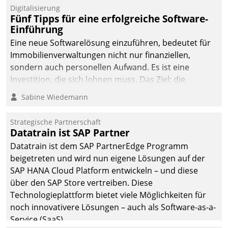
Digitalisierung
Fünf Tipps für eine erfolgreiche Software-
Einführung
Eine neue Softwarelösung einzuführen, bedeutet für
Immobilienverwaltungen nicht nur finanziellen,
sondern auch personellen Aufwand. Es ist eine
Investition, die sich lohnen muss. Das Ziel: die
nachhaltige Optimierung der Geschäftsabläufe. Damit
Sabine Wiedemann
dieses Ziel erreicht wird, sollten einige Grundregeln
befolgt werden.
Strategische Partnerschaft
Datatrain ist SAP Partner
Datatrain ist dem SAP PartnerEdge Programm
beigetreten und wird nun eigene Lösungen auf der
SAP HANA Cloud Platform entwickeln – und diese
über den SAP Store vertreiben. Diese
Technologieplattform bietet viele Möglichkeiten für
noch innovativere Lösungen – auch als Software-as-a-
Service (SaaS).