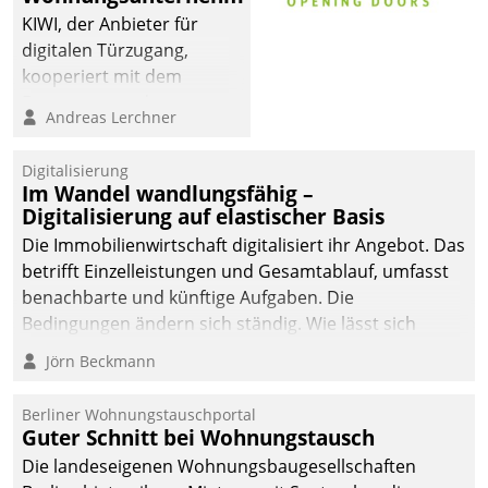
sich dabei für den Betrieb
KIWI, der Anbieter für
der Lösung über die SAP
digitalen Türzugang,
Cloud Platform
kooperiert mit dem
entschieden - als erstes
Beratungs- und
Andreas Lerchner
Unternehmen am
Softwareentwicklungshaus
Wohnungsmarkt.
Datatrain.
Digitalisierung
Im Wandel wandlungsfähig –
Digitalisierung auf elastischer Basis
Die Immobilienwirtschaft digitalisiert ihr Angebot. Das
betrifft Einzelleistungen und Gesamtablauf, umfasst
benachbarte und künftige Aufgaben. Die
Bedingungen ändern sich ständig. Wie lässt sich
technisch die Kontrolle wahren und zugleich Freiraum
Jörn Beckmann
fürs Wachsen öffnen?
Berliner Wohnungstauschportal
Guter Schnitt bei Wohnungstausch
Die landeseigenen Wohnungsbaugesellschaften