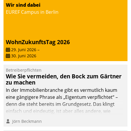
von AktivBo und
Wir sind dabei
Datatrain ermöglicht
EUREF Campus in Berlin
automatisiert ausgelöste,
zielgerichtete
Mieterbefragungen – eine
starke Grundlage für
WohnZukunftsTag 2026
intelligente,
datengestützte
29. Juni 2026
–
30. Juni 2026
Entscheidungen.
Betreiberpflichten
Wie Sie vermeiden, den Bock zum Gärtner
zu machen
In der Immobilienbranche gibt es vermutlich kaum
eine gängigere Phrase als „Eigentum verpflichtet“ –
denn die steht bereits im Grundgesetz. Das klingt
einfach und eindeutig, ist aber alles andere, wie
Branchenbeschäftigte wissen. Denn mit der
Jörn Beckmann
Verantwortung folgen Verpflichtungen.