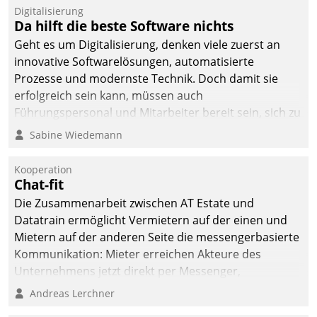
Digitalisierung
Da hilft die beste Software nichts
Geht es um Digitalisierung, denken viele zuerst an
innovative Softwarelösungen, automatisierte
Prozesse und modernste Technik. Doch damit sie
erfolgreich sein kann, müssen auch
Führungspersonal und Mitarbeiter bereit sein, sich zu
verändern und anzupassen, sonst werden sie an ihr
Sabine Wiedemann
scheitern.
Kooperation
Chat-fit
Die Zusammenarbeit zwischen AT Estate und
Datatrain ermöglicht Vermietern auf der einen und
Mietern auf der anderen Seite die messengerbasierte
Kommunikation: Mieter erreichen Akteure des
Unternehmens jetzt direkt per Messenger,
Mitarbeiter oder Dienstleister empfangen oder
Andreas Lerchner
versenden die Nachrichten via Cockpit.