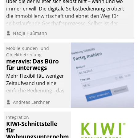
über die der Mieter sich selbst hilft – wann und wo
immer er will. Die digitale Selbstbedienung erobert
die Immobilienwirtschaft und ebnet den Weg für
selbstlaufende Geschäftsprozesse. Selbst ist der
Kunde und smart der Serviceanbieter.
Nadja Hußmann
Mobile Kunden- und
Objektbetreuung
meravis: Das Büro
für unterwegs
Mehr Flexibilität, weniger
Zeitaufwand und eine
einfache Bedienung - das
verspricht das aktuelle
Andreas Lerchner
Cockpit für mobile
Mitarbeiter von
Integration
Datatrain. Die meravis
KIWI-Schnittstelle
Wohnungsbau- und
für
Immobilien GmbH hat
Wohnungsunternehmen