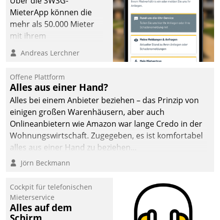
Über die SWSG-
MieterApp können die
mehr als 50.000 Mieter
mit ihrem
Wohnungsunternehmen
Andreas Lerchner
kommunizieren, auf dem
Laufenden bleiben, Daten
Offene Plattform
einsehen und ändern
Alles aus einer Hand?
oder
Alles bei einem Anbieter beziehen – das Prinzip von
Schadensmeldungen
einigen großen Warenhäusern, aber auch
abgeben – rund um die
Onlineanbietern wie Amazon war lange Credo in der
Uhr.
Wohnungswirtschaft. Zugegeben, es ist komfortabel
alles aus einer Hand zu beziehen...
Jörn Beckmann
Cockpit für telefonischen
Mieterservice
Alles auf dem
Schirm