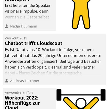
anspruchsvollen
Erst lieferten die Speaker
Aufgaben und
visionäre Impulse, dann
abnehmendem
wurden die Gäste selbst
Nachwuchs?
aktiv und sammelten
Nadja Hußmann
methodisch
Vernetzungsideen fürs
Workout 2019
Quartier. Dazwischen
Chatbot trifft Cloudscout
zeigte Datatrain, was es
Es ist Datatrains 10. Workout in Folge, vor einem
Neues zu bieten hat.
Jahrzehnt hat das 20-jährige Unternehmen das erste
Anwendertreffen organisiert. Beiträge und Besucher
haben sich verdoppelt, diesmal sind viele Partner
dabei – klares Zeichen für die strategische
Fokussierung auf den Kunden.
Andreas Lerchner
Anwendertreffen
Workout 2022:
Höhenflüge zur
Cloud