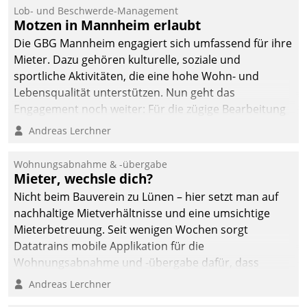
Lob- und Beschwerde-Management
Motzen in Mannheim erlaubt
Die GBG Mannheim engagiert sich umfassend für ihre
Mieter. Dazu gehören kulturelle, soziale und
sportliche Aktivitäten, die eine hohe Wohn- und
Lebensqualität unterstützen. Nun geht das
Engagement noch weiter: Für die zügige Bearbeitung
von Beschwerden – oder Lob – richtet das
Andreas Lerchner
Unternehmen mit Datatrains Applikation fürs Lob-
und Beschwerde-Management einen eigenen Kanal
Wohnungsabnahme & -übergabe
ein.
Mieter, wechsle dich?
Nicht beim Bauverein zu Lünen – hier setzt man auf
nachhaltige Mietverhältnisse und eine umsichtige
Mieterbetreuung. Seit wenigen Wochen sorgt
Datatrains mobile Applikation für die
Wohnungsabnahme und -übergabe dafür, dass
Mieter wohlgeordnet kommen und, so es sein muss,
Andreas Lerchner
gehen können.