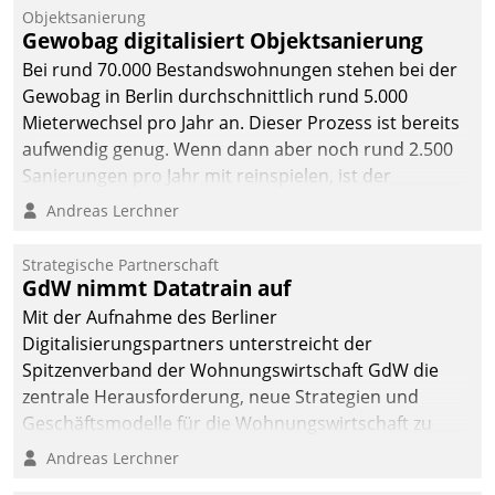
Objektsanierung
Gewobag digitalisiert Objektsanierung
Bei rund 70.000 Bestandswohnungen stehen bei der
Gewobag in Berlin durchschnittlich rund 5.000
Mieterwechsel pro Jahr an. Dieser Prozess ist bereits
aufwendig genug. Wenn dann aber noch rund 2.500
Sanierungen pro Jahr mit reinspielen, ist der
Betreuungs- und Organisationsaufwand immens. Im
Andreas Lerchner
Rahmen ihrer Digitalisierungsstrategie hat das
kommunale Wohnungsbauunternehmen daher
Strategische Partnerschaft
gemeinsam mit der Berliner Datatrain GmbH den
GdW nimmt Datatrain auf
Teilprozess der Objektsanierung digitalisiert.
Mit der Aufnahme des Berliner
Digitalisierungspartners unterstreicht der
Spitzenverband der Wohnungswirtschaft GdW die
zentrale Herausforderung, neue Strategien und
Geschäftsmodelle für die Wohnungswirtschaft zu
entwickeln.
Andreas Lerchner