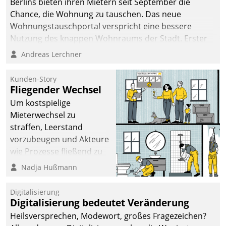
Berlins bieten ihren Mietern seit September die
Chance, die Wohnung zu tauschen. Das neue
Wohnungstauschportal verspricht eine bessere
Nutzung des knappen Wohnraums der Stadt. Erster
Anwendungsfall für Datatrains Lösung API-Hub mit
Andreas Lerchner
Schnittstellen zu den ERP-Systemen der
Unternehmen.
Kunden-Story
Fliegender Wechsel
Um kostspielige
Mieterwechsel zu
straffen, Leerstand
vorzubeugen und Akteure
wie Prozesse fließend zu
vernetzen, nutzt die
Nadja Hußmann
Berliner Gewobag seit
Jahresbeginn eine
Digitalisierung
Überblick, Einsicht und
Digitalisierung bedeutet Veränderung
Eingriff bietende Lösung.
Heilsversprechen, Modewort, großes Fragezeichen?
Zur Entwicklung setzte