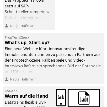
Das Proptech Yarowa
setzt auf SAP-
Schnittstellenkompetenz:
Datatrain integriert
Yarowas Portal zur
Nadja Hußmann
Vergabe und Verwaltung
von Aufträgen der
PropTechCheck
operativen
What’s up, Start-up?
Instandhaltung in die
Eine neue Website führt innovationsfreudige
SAP-Systemlandschaft
Immobilienunternehmen zu passenden Partnern aus
deutscher
der Proptech-Szene. Fallbeispiele und Video-
Wohnungsunternehmen
Interviews liefern ein sprechendes Bild der Potenziale
– und beschleunigt damit
und Fähigkeiten.
den Weg vom
Nadja Hußmann
Mieteranliegen zum
Dienstleisterauftrag.
UVI-App
Warm auf die Hand
Datatrains flexible UVI-