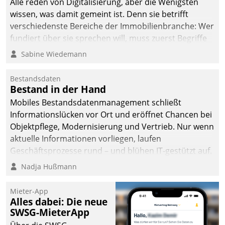
Alle reden von Digitalisierung, aber die Wenigsten
man auf
wissen, was damit gemeint ist. Denn sie betrifft
Cloudtechnologie,
verschiedenste Bereiche der Immobilienbranche: Wer
bewährte und Startup-
fundiert über sie sprechen will, muss zuerst Begriffe
Partner sowie erstmals
klären. Ein Aspekt ist die betriebliche Optimierung:
Sabine Wiedemann
agile Projektmethoden.
Moderne Softwarelösungen ermöglichen große
Einsparungen durch optimierte und automatisierte
Bestandsdaten
Prozesse. Doch man darf nicht zu viel erwarten: Allein
Bestand in der Hand
mit der Einführung einer neuen Software ist es nicht
Mobiles Bestandsdatenmanagement schließt
getan. Die Digitalisierung erfordert von Unternehmen
Informationslücken vor Ort und eröffnet Chancen bei
die Bereitschaft, sich zu überprüfen, zu hinterfragen
Objektpflege, Modernisierung und Vertrieb. Nur wenn
und zu verändern.
aktuelle Informationen vorliegen, laufen
Geschäftsprozesse rund – und blühen IT-gestützt auf.
Nadja Hußmann
Mieter-App
Alles dabei: Die neue
SWSG-MieterApp