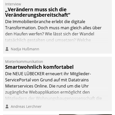
Interview
„Verändern muss sich die
Veränderungsbereitschaft“
Die Immobilienbranche erlebt die digitale
Transformation. Doch muss man gleich alles über
den Haufen werfen? Wie lässt sich der Wandel
tatsächlich gestalten und umsetzen? Welche
Argumente zählen wirklich?
Nadja Hußmann
Mieterkommunikation
Smartwohnlich komfortabel
Die NEUE LÜBECKER erneuert ihr Mitglieder-
ServicePortal von Grund auf mit Datatrains
Mieterservices Online. Die rund um die Uhr
zugängliche Webapplikation ermöglicht den
Mitgliedern der Wohnungs­bau­genossenschaft die
Kontaktaufnahme per Smartphone, Tablet oder PC.
Andreas Lerchner