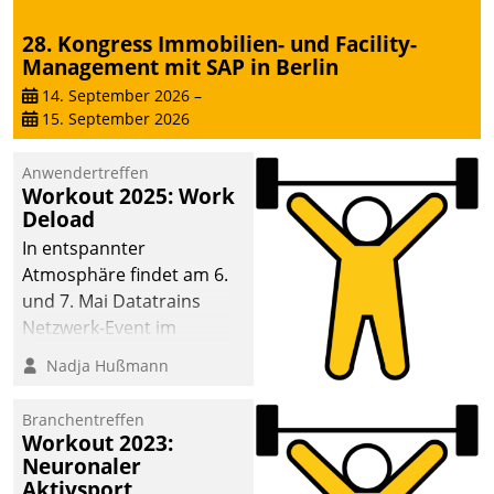
28. Kongress Immobilien- und Facility-
Management mit SAP in Berlin
14. September 2026
–
15. September 2026
Anwendertreffen
Workout 2025: Work
Deload
In entspannter
Atmosphäre findet am 6.
und 7. Mai Datatrains
Netzwerk-Event im
Kunden- und Partnerkreis
Nadja Hußmann
statt. Zentrale Frage: Wie
lassen sich
Branchentreffen
Mammutprojekte
Workout 2023:
meistern und Workloads
Neuronaler
Aktivsport
wuppen – bei zunehmend