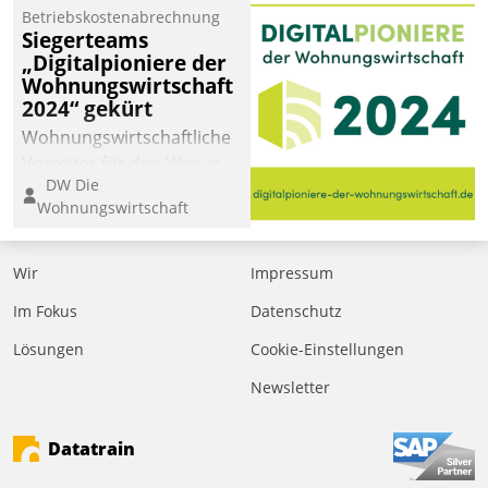
Betriebskostenabrechnung
Siegerteams
„Digitalpioniere der
Wohnungswirtschaft
2024“ gekürt
Wohnungswirtschaftliche
Vorreiter für den Weg in
DW Die
eine digitale Zukunft zu
Wohnungswirtschaft
finden, ist das Ziel des
Awards „Digitalpioniere
der
Wir
Impressum
Wohnungswirtschaft“.
Im Fokus
Datenschutz
Bewerben können sich
dafür ein Team
Lösungen
Cookie-Einstellungen
bestehend aus
Newsletter
Wohnungsunternehmen
und PropTech.
Datatrain