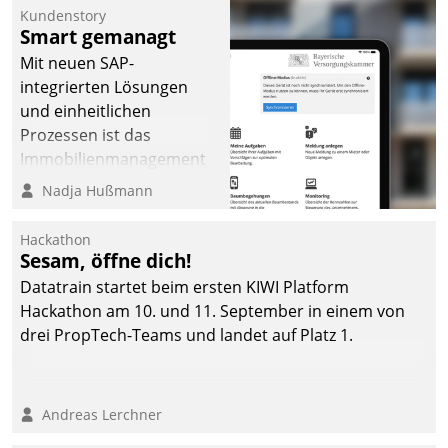
Kundenstory
Smart gemanagt
Mit neuen SAP-
integrierten Lösungen
und einheitlichen
Prozessen ist das
Immobilienmanagement
der Bayerischen
Nadja Hußmann
Versorgungskammer im
Ressort Kapitalanlage für
Hackathon
künftige Aufgaben und
Sesam, öffne dich!
Herausforderungen
Datatrain startet beim ersten KIWI Platform
gerüstet.
Hackathon am 10. und 11. September in einem von
drei PropTech-Teams und landet auf Platz 1.
Andreas Lerchner