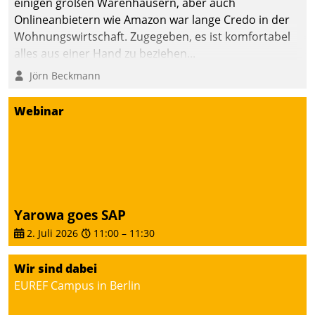
einigen großen Warenhäusern, aber auch
die Bereitschaft, sich zu überprüfen, zu hinterfragen
Onlineanbietern wie Amazon war lange Credo in der
und zu verändern.
Wohnungswirtschaft. Zugegeben, es ist komfortabel
alles aus einer Hand zu beziehen...
Jörn Beckmann
Webinar
Yarowa goes SAP
2. Juli 2026
11:00
–
11:30
Wir sind dabei
EUREF Campus in Berlin