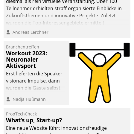
diesmal als rein virtuelle Veranstaltung. Über 100
Teilnehmer erhielten straff organisierte Einblicke in
Zukunftsthemen und innovative Projekte. Zuletzt
wurden die Top-Interessengebiete ermittelt.
Andreas Lerchner
Branchentreffen
Workout 2023:
Neuronaler
Aktivsport
Erst lieferten die Speaker
visionäre Impulse, dann
wurden die Gäste selbst
aktiv und sammelten
Nadja Hußmann
methodisch
Vernetzungsideen fürs
PropTechCheck
Quartier. Dazwischen
What’s up, Start-up?
zeigte Datatrain, was es
Eine neue Website führt innovationsfreudige
Neues zu bieten hat.