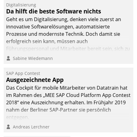
Digitalisierung
Da hilft die beste Software nichts
Geht es um Digitalisierung, denken viele zuerst an
innovative Softwarelösungen, automatisierte
Prozesse und modernste Technik. Doch damit sie
erfolgreich sein kann, müssen auch
Führungspersonal und Mitarbeiter bereit sein, sich zu
verändern und anzupassen, sonst werden sie an ihr
Sabine Wiedemann
scheitern.
SAP App Contest
Ausgezeichnete App
Das Cockpit für mobile Mitarbeiter von Datatrain hat
im Rahmen des „MEE SAP Cloud Platform App Contest
2018“ eine Auszeichnung erhalten. Im Frühjahr 2019
nahm der Berliner SAP-Partner sie persönlich
entgegen.
Andreas Lerchner