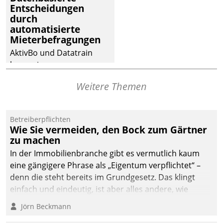
Entscheidungen
deutscher
durch
Wohnungsunternehmen
automatisierte
– und beschleunigt damit
Mieterbefragungen
den Weg vom
AktivBo und Datatrain
Mieteranliegen zum
kooperieren –
Dienstleisterauftrag.
Immobilienunternehmen
Weitere Themen
profitieren: Die nahtlose
Integration der Lösungen
von AktivBo und
Betreiberpflichten
Datatrain ermöglicht
Wie Sie vermeiden, den Bock zum Gärtner
automatisiert ausgelöste,
zu machen
zielgerichtete
In der Immobilienbranche gibt es vermutlich kaum
Mieterbefragungen – eine
eine gängigere Phrase als „Eigentum verpflichtet“ –
starke Grundlage für
denn die steht bereits im Grundgesetz. Das klingt
intelligente,
einfach und eindeutig, ist aber alles andere, wie
datengestützte
Branchenbeschäftigte wissen. Denn mit der
Jörn Beckmann
Entscheidungen.
Verantwortung folgen Verpflichtungen.