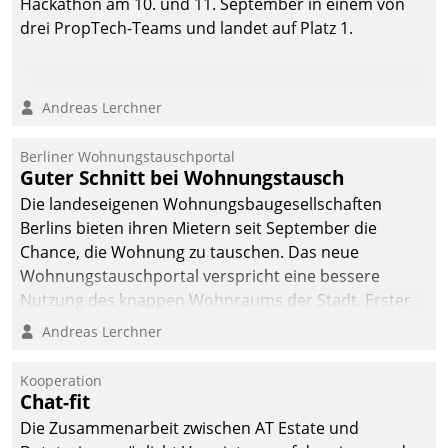
Hackathon am 10. und 11. September in einem von
drei PropTech-Teams und landet auf Platz 1.
Andreas Lerchner
Berliner Wohnungstauschportal
Guter Schnitt bei Wohnungstausch
Die landeseigenen Wohnungsbaugesellschaften
Berlins bieten ihren Mietern seit September die
Chance, die Wohnung zu tauschen. Das neue
Wohnungstauschportal verspricht eine bessere
Nutzung des knappen Wohnraums der Stadt. Erster
Anwendungsfall für Datatrains Lösung API-Hub mit
Andreas Lerchner
Schnittstellen zu den ERP-Systemen der
Unternehmen.
Kooperation
Chat-fit
Die Zusammenarbeit zwischen AT Estate und