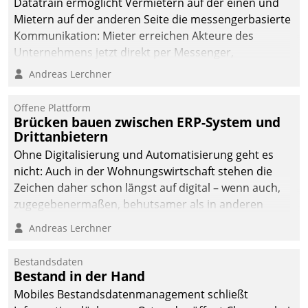
Datatrain ermöglicht Vermietern auf der einen und
Mietern auf der anderen Seite die messengerbasierte
Kommunikation: Mieter erreichen Akteure des
Unternehmens jetzt direkt per Messenger,
Mitarbeiter oder Dienstleister empfangen oder
Andreas Lerchner
versenden die Nachrichten via Cockpit.
Offene Plattform
Brücken bauen zwischen ERP-System und
Drittanbietern
Ohne Digitalisierung und Automatisierung geht es
nicht: Auch in der Wohnungswirtschaft stehen die
Zeichen daher schon längst auf digital – wenn auch,
zugegebenermaßen, behutsamer als in anderen
Branchen.
Andreas Lerchner
Bestandsdaten
Bestand in der Hand
Mobiles Bestandsdatenmanagement schließt