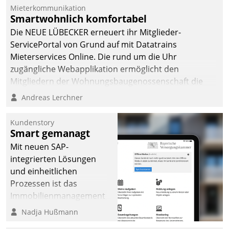
Mieterkommunikation
Smartwohnlich komfortabel
Die NEUE LÜBECKER erneuert ihr Mitglieder-
ServicePortal von Grund auf mit Datatrains
Mieterservices Online. Die rund um die Uhr
zugängliche Webapplikation ermöglicht den
Mitgliedern der Wohnungs­bau­genossenschaft die
Kontaktaufnahme per Smartphone, Tablet oder PC.
Andreas Lerchner
Kundenstory
Smart gemanagt
Mit neuen SAP-
integrierten Lösungen
und einheitlichen
Prozessen ist das
Immobilienmanagement
der Bayerischen
Nadja Hußmann
Versorgungskammer im