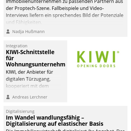
Immobilienunternehmen zu passenden Partnern aus
der Proptech-Szene. Fallbeispiele und Video-
Interviews liefern ein sprechendes Bild der Potenziale
und Fähigkeiten.
Nadja Hußmann
Integration
KIWI-Schnittstelle
für
Wohnungsunternehmen
KIWI, der Anbieter für
digitalen Türzugang,
kooperiert mit dem
Beratungs- und
Andreas Lerchner
Softwareentwicklungshaus
Datatrain.
Digitalisierung
Im Wandel wandlungsfähig –
Digitalisierung auf elastischer Basis