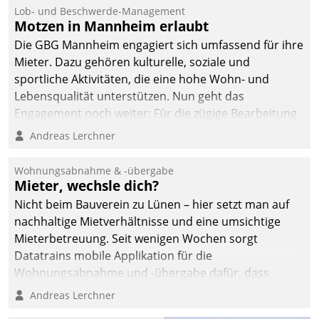
Ressort Kapitalanlage für
Lob- und Beschwerde-Management
künftige Aufgaben und
Motzen in Mannheim erlaubt
Herausforderungen
Die GBG Mannheim engagiert sich umfassend für ihre
gerüstet.
Mieter. Dazu gehören kulturelle, soziale und
sportliche Aktivitäten, die eine hohe Wohn- und
Lebensqualität unterstützen. Nun geht das
Engagement noch weiter: Für die zügige Bearbeitung
von Beschwerden – oder Lob – richtet das
Andreas Lerchner
Unternehmen mit Datatrains Applikation fürs Lob-
und Beschwerde-Management einen eigenen Kanal
Wohnungsabnahme & -übergabe
ein.
Mieter, wechsle dich?
Nicht beim Bauverein zu Lünen – hier setzt man auf
nachhaltige Mietverhältnisse und eine umsichtige
Mieterbetreuung. Seit wenigen Wochen sorgt
Datatrains mobile Applikation für die
Wohnungsabnahme und -übergabe dafür, dass
Mieter wohlgeordnet kommen und, so es sein muss,
Andreas Lerchner
gehen können.