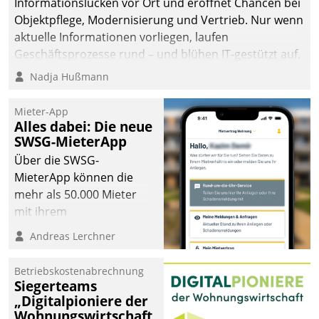
Informationslücken vor Ort und eröffnet Chancen bei
Objektpflege, Modernisierung und Vertrieb. Nur wenn
aktuelle Informationen vorliegen, laufen
Geschäftsprozesse rund – und blühen IT-gestützt auf.
Nadja Hußmann
Mieter-App
Alles dabei: Die neue
SWSG-MieterApp
Über die SWSG-
MieterApp können die
mehr als 50.000 Mieter
mit ihrem
Wohnungsunternehmen
Andreas Lerchner
kommunizieren, auf dem
Laufenden bleiben, Daten
Betriebskostenabrechnung
einsehen und ändern
Siegerteams
oder
„Digitalpioniere der
Wohnungswirtschaft
Schadensmeldungen