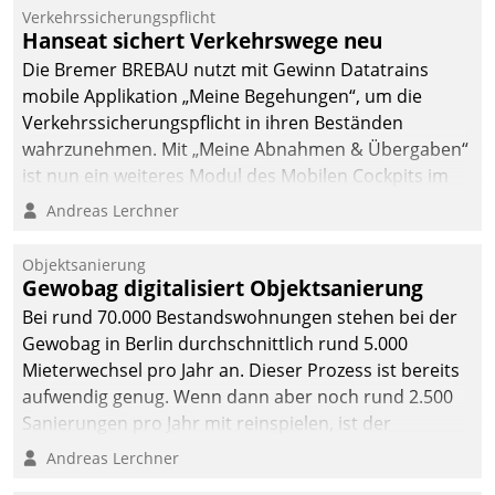
Verkehrssicherungspflicht
Hanseat sichert Verkehrswege neu
Die Bremer BREBAU nutzt mit Gewinn Datatrains
mobile Applikation „Meine Begehungen“, um die
Verkehrssicherungspflicht in ihren Beständen
wahrzunehmen. Mit „Meine Abnahmen & Übergaben“
ist nun ein weiteres Modul des Mobilen Cockpits im
Einsatz.
Andreas Lerchner
Objektsanierung
Gewobag digitalisiert Objektsanierung
Bei rund 70.000 Bestandswohnungen stehen bei der
Gewobag in Berlin durchschnittlich rund 5.000
Mieterwechsel pro Jahr an. Dieser Prozess ist bereits
aufwendig genug. Wenn dann aber noch rund 2.500
Sanierungen pro Jahr mit reinspielen, ist der
Betreuungs- und Organisationsaufwand immens. Im
Andreas Lerchner
Rahmen ihrer Digitalisierungsstrategie hat das