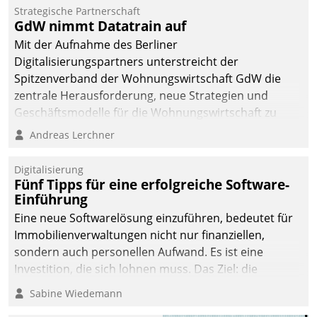
kommunale Wohnungsbauunternehmen daher
Strategische Partnerschaft
gemeinsam mit der Berliner Datatrain GmbH den
GdW nimmt Datatrain auf
Teilprozess der Objektsanierung digitalisiert.
Mit der Aufnahme des Berliner
Digitalisierungspartners unterstreicht der
Spitzenverband der Wohnungswirtschaft GdW die
zentrale Herausforderung, neue Strategien und
Geschäftsmodelle für die Wohnungswirtschaft zu
entwickeln.
Andreas Lerchner
Digitalisierung
Fünf Tipps für eine erfolgreiche Software-
Einführung
Eine neue Softwarelösung einzuführen, bedeutet für
Immobilienverwaltungen nicht nur finanziellen,
sondern auch personellen Aufwand. Es ist eine
Investition, die sich lohnen muss. Das Ziel: die
nachhaltige Optimierung der Geschäftsabläufe. Damit
Sabine Wiedemann
dieses Ziel erreicht wird, sollten einige Grundregeln