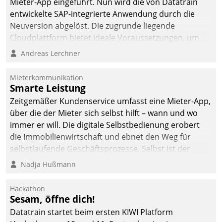
Mieter-App eingeführt. Nun wird die von Datatrain
entwickelte SAP-integrierte Anwendung durch die
Neuversion abgelöst. Die zugrunde liegende
Cloudplattform bietet ideale Voraussetzungen, um
die Funktionalität der App zu erweitern und weitere
Andreas Lerchner
innovative Apps, auch von Drittanbietern, in SAP zu
integrieren.
Mieterkommunikation
Smarte Leistung
Zeitgemäßer Kundenservice umfasst eine Mieter-App,
über die der Mieter sich selbst hilft – wann und wo
immer er will. Die digitale Selbstbedienung erobert
die Immobilienwirtschaft und ebnet den Weg für
selbstlaufende Geschäftsprozesse. Selbst ist der
Kunde und smart der Serviceanbieter.
Nadja Hußmann
Hackathon
Sesam, öffne dich!
Datatrain startet beim ersten KIWI Platform