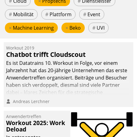
#
Cloud
×
Proptechs
#
Dienstleister
#
Mobilität
#
Plattform
#
Event
×
Machine Learning
×
Beko
#
UVI
Workout 2019
Chatbot trifft Cloudscout
Es ist Datatrains 10. Workout in Folge, vor einem
Jahrzehnt hat das 20-jährige Unternehmen das erste
Anwendertreffen organisiert. Beiträge und Besucher
haben sich verdoppelt, diesmal sind viele Partner
dabei – klares Zeichen für die strategische
Fokussierung auf den Kunden.
Andreas Lerchner
Anwendertreffen
Workout 2025: Work
Deload