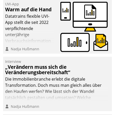
UVI-App
Warm auf die Hand
Datatrains flexible UVI-
App stellt die seit 2022
verpflichtende
unterjährige
Verbrauchsinformation
schnell, zuverlässig und
Nadja Hußmann
leicht bekömmlich bereit:
Die monatlichen
Interview
Mitteilungen zum
„Verändern muss sich die
Veränderungsbereitschaft“
Heizungs- und
Wasserverbrauch gehen
Die Immobilienbranche erlebt die digitale
automatisiert, vollständig
Transformation. Doch muss man gleich alles über
und auf Wunsch über
den Haufen werfen? Wie lässt sich der Wandel
mehrere zuvor
tatsächlich gestalten und umsetzen? Welche
festgelegte
Argumente zählen wirklich?
Nadja Hußmann
Kommunikationswege bei
den Empfängern ein.