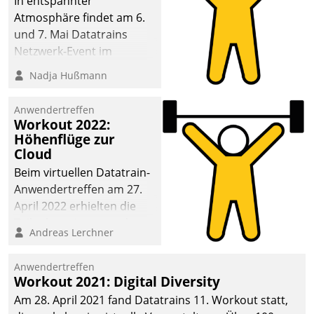
In entspannter
Atmosphäre findet am 6.
und 7. Mai Datatrains
Netzwerk-Event im
Kunden- und Partnerkreis
Nadja Hußmann
statt. Zentrale Frage: Wie
lassen sich
Anwendertreffen
Mammutprojekte
Workout 2022:
meistern und Workloads
Höhenflüge zur
Cloud
wuppen – bei zunehmend
anspruchsvollen
Beim virtuellen Datatrain-
Aufgaben und
Anwendertreffen am 27.
abnehmendem
April 2022 erhielten die
Nachwuchs?
Teilnehmerinnen und
Andreas Lerchner
Teilnehmer kurzweilige
Einblicke in innovative
Anwendertreffen
Cloud-Strategien und -
Workout 2021: Digital Diversity
Lösungen mit hohem
Am 28. April 2021 fand Datatrains 11. Workout statt,
Zukunftspotenzial.