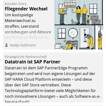
befolgt werden.
Kunden-Story
Fliegender Wechsel
Um kostspielige
Mieterwechsel zu
straffen, Leerstand
vorzubeugen und Akteure
wie Prozesse fließend zu
vernetzen, nutzt die
Nadja Hußmann
Berliner Gewobag seit
Jahresbeginn eine
Strategische Partnerschaft
Überblick, Einsicht und
Datatrain ist SAP Partner
Eingriff bietende Lösung.
Datatrain ist dem SAP PartnerEdge Programm
Zur Entwicklung setzte
beigetreten und wird nun eigene Lösungen auf der
man auf
SAP HANA Cloud Platform entwickeln – und diese
Cloudtechnologie,
über den SAP Store vertreiben. Diese
bewährte und Startup-
Technologieplattform bietet viele Möglichkeiten für
Partner sowie erstmals
noch innovativere Lösungen – auch als Software-as-a-
agile Projektmethoden.
Service (SaaS).