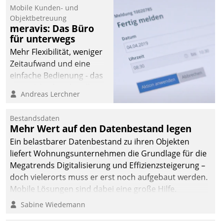
Mobile Kunden- und
Objektbetreuung
meravis: Das Büro
für unterwegs
Mehr Flexibilität, weniger
Zeitaufwand und eine
einfache Bedienung - das
verspricht das aktuelle
Andreas Lerchner
Cockpit für mobile
Mitarbeiter von
Bestandsdaten
Datatrain. Die meravis
Mehr Wert auf den Datenbestand legen
Wohnungsbau- und
Ein belastbarer Datenbestand zu ihren Objekten
Immobilien GmbH hat
liefert Wohnungsunternehmen die Grundlage für die
sich dabei für den Betrieb
Megatrends Digitalisierung und Effizienzsteigerung –
der Lösung über die SAP
doch vielerorts muss er erst noch aufgebaut werden.
Cloud Platform
Mobile Lösungen sind dabei eine große Hilfe.
entschieden - als erstes
Sabine Wiedemann
Unternehmen am
Wohnungsmarkt.