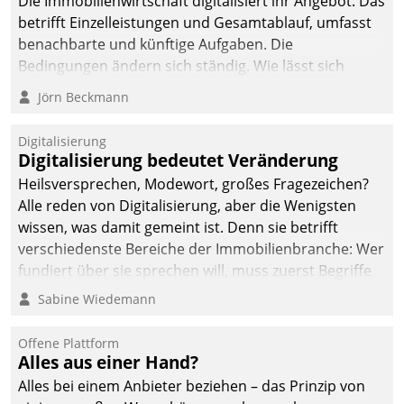
Die Immobilienwirtschaft digitalisiert ihr Angebot. Das
betrifft Einzelleistungen und Gesamtablauf, umfasst
benachbarte und künftige Aufgaben. Die
Bedingungen ändern sich ständig. Wie lässt sich
technisch die Kontrolle wahren und zugleich Freiraum
Jörn Beckmann
fürs Wachsen öffnen?
Digitalisierung
Digitalisierung bedeutet Veränderung
Heilsversprechen, Modewort, großes Fragezeichen?
Alle reden von Digitalisierung, aber die Wenigsten
wissen, was damit gemeint ist. Denn sie betrifft
verschiedenste Bereiche der Immobilienbranche: Wer
fundiert über sie sprechen will, muss zuerst Begriffe
klären. Ein Aspekt ist die betriebliche Optimierung:
Sabine Wiedemann
Moderne Softwarelösungen ermöglichen große
Einsparungen durch optimierte und automatisierte
Offene Plattform
Prozesse. Doch man darf nicht zu viel erwarten: Allein
Alles aus einer Hand?
mit der Einführung einer neuen Software ist es nicht
Alles bei einem Anbieter beziehen – das Prinzip von
getan. Die Digitalisierung erfordert von Unternehmen