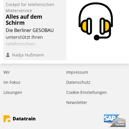
Cockpit für telefonischen
Mieterservice
Alles auf dem
Schirm
Die Berliner GESOBAU
unterstützt ihren
telefonischen
Mieterservice mit einem
Nadja Hußmann
digitalen Cockpit, das
situationsbezogen
passende Fragen und
Wir
Impressum
Schlagworte auswirft.
Im Fokus
Datenschutz
Eine intuitive
Dialogführung ermöglicht
Lösungen
Cookie-Einstellungen
dem externen
Newsletter
Serviceteam, Anrufe von
Mietenden zügiger und
Datatrain
effizienter zu bearbeiten.