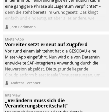
In der Immobilienbranche gibt es vermutlich kaum
eine gängigere Phrase als „Eigentum verpflichtet“ –
denn die steht bereits im Grundgesetz. Das klingt
einfach und eindeutig, ist aber alles andere, wie
Branchenbeschäftigte wissen. Denn mit der
Jörn Beckmann
Verantwortung folgen Verpflichtungen.
Mieter-App
Vorreiter setzt erneut auf Zugpferd
Vor rund einem Jahrzehnt hat die GESOBAU eine
Mieter-App eingeführt. Nun wird die von Datatrain
entwickelte SAP-integrierte Anwendung durch die
Neuversion abgelöst. Die zugrunde liegende
Cloudplattform bietet ideale Voraussetzungen, um
die Funktionalität der App zu erweitern und weitere
Andreas Lerchner
innovative Apps, auch von Drittanbietern, in SAP zu
integrieren.
Interview
„Verändern muss sich die
Veränderungsbereitschaft“