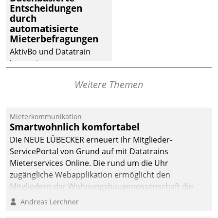
Entscheidungen
deutscher
durch
Wohnungsunternehmen
automatisierte
– und beschleunigt damit
Mieterbefragungen
den Weg vom
AktivBo und Datatrain
Mieteranliegen zum
kooperieren –
Dienstleisterauftrag.
Immobilienunternehmen
Weitere Themen
profitieren: Die nahtlose
Integration der Lösungen
von AktivBo und
Mieterkommunikation
Datatrain ermöglicht
Smartwohnlich komfortabel
automatisiert ausgelöste,
Die NEUE LÜBECKER erneuert ihr Mitglieder-
zielgerichtete
ServicePortal von Grund auf mit Datatrains
Mieterbefragungen – eine
Mieterservices Online. Die rund um die Uhr
starke Grundlage für
zugängliche Webapplikation ermöglicht den
intelligente,
Mitgliedern der Wohnungs­bau­genossenschaft die
datengestützte
Kontaktaufnahme per Smartphone, Tablet oder PC.
Andreas Lerchner
Entscheidungen.