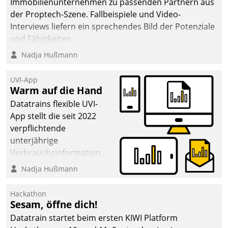
Immobilienunternehmen zu passenden Partnern aus
der Proptech-Szene. Fallbeispiele und Video-
Interviews liefern ein sprechendes Bild der Potenziale
und Fähigkeiten.
Nadja Hußmann
UVI-App
Warm auf die Hand
Datatrains flexible UVI-
App stellt die seit 2022
verpflichtende
unterjährige
Verbrauchsinformation
schnell, zuverlässig und
Nadja Hußmann
leicht bekömmlich bereit:
Die monatlichen
Hackathon
Mitteilungen zum
Sesam, öffne dich!
Heizungs- und
Datatrain startet beim ersten KIWI Platform
Wasserverbrauch gehen