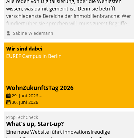
Alle reden von Digitalisierung, aber die Wenigsten
wissen, was damit gemeint ist. Denn sie betrifft
verschiedenste Bereiche der Immobilienbranche: Wer
fundiert über sie sprechen will, muss zuerst Begriffe
klären. Ein Aspekt ist die betriebliche Optimierung:
Sabine Wiedemann
Moderne Softwarelösungen ermöglichen große
Einsparungen durch optimierte und automatisierte
Wir sind dabei
Prozesse. Doch man darf nicht zu viel erwarten: Allein
EUREF Campus in Berlin
mit der Einführung einer neuen Software ist es nicht
getan. Die Digitalisierung erfordert von Unternehmen
die Bereitschaft, sich zu überprüfen, zu hinterfragen
und zu verändern.
WohnZukunftsTag 2026
29. Juni 2026
–
30. Juni 2026
PropTechCheck
What’s up, Start-up?
Eine neue Website führt innovationsfreudige