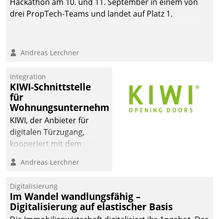
Hackathon am 10. und 11. September in einem von
automatisiert, vollständig
drei PropTech-Teams und landet auf Platz 1.
und auf Wunsch über
mehrere zuvor
festgelegte
Andreas Lerchner
Kommunikationswege bei
den Empfängern ein.
Integration
KIWI-Schnittstelle
für
Wohnungsunternehmen
KIWI, der Anbieter für
digitalen Türzugang,
kooperiert mit dem
Beratungs- und
Andreas Lerchner
Softwareentwicklungshaus
Datatrain.
Digitalisierung
Im Wandel wandlungsfähig –
Digitalisierung auf elastischer Basis