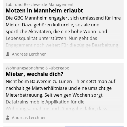
Lob- und Beschwerde-Management
Motzen in Mannheim erlaubt
Die GBG Mannheim engagiert sich umfassend für ihre
Mieter. Dazu gehören kulturelle, soziale und
sportliche Aktivitäten, die eine hohe Wohn- und
Lebensqualität unterstützen. Nun geht das
Engagement noch weiter: Für die zügige Bearbeitung
von Beschwerden – oder Lob – richtet das
Andreas Lerchner
Unternehmen mit Datatrains Applikation fürs Lob-
und Beschwerde-Management einen eigenen Kanal
Wohnungsabnahme & -übergabe
ein.
Mieter, wechsle dich?
Nicht beim Bauverein zu Lünen – hier setzt man auf
nachhaltige Mietverhältnisse und eine umsichtige
Mieterbetreuung. Seit wenigen Wochen sorgt
Datatrains mobile Applikation für die
Wohnungsabnahme und -übergabe dafür, dass
Mieter wohlgeordnet kommen und, so es sein muss,
Andreas Lerchner
gehen können.