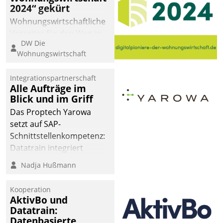
2024“ gekürt
Wohnungswirtschaftliche
Vorreiter für den Weg in
DW Die
eine digitale Zukunft zu
Wohnungswirtschaft
finden, ist das Ziel des
Awards „Digitalpioniere
Integrationspartnerschaft
der
Alle Aufträge im
Wohnungswirtschaft“.
Blick und im Griff
Bewerben können sich
Das Proptech Yarowa
dafür ein Team
setzt auf SAP-
bestehend aus
Schnittstellenkompetenz:
Wohnungsunternehmen
Datatrain integriert
und PropTech.
Yarowas Portal zur
Nadja Hußmann
Vergabe und Verwaltung
von Aufträgen der
Kooperation
operativen
AktivBo und
Instandhaltung in die
Datatrain:
Datenbasierte
SAP-Systemlandschaft