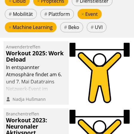
×
Cloud
×
Proptechs
#
Dienstleister
#
Mobilität
#
Plattform
×
Event
×
Machine Learning
#
Beko
#
UVI
Anwendertreffen
Workout 2025: Work
Deload
In entspannter
Atmosphäre findet am 6.
und 7. Mai Datatrains
Netzwerk-Event im
Kunden- und Partnerkreis
Nadja Hußmann
statt. Zentrale Frage: Wie
lassen sich
Branchentreffen
Mammutprojekte
Workout 2023:
meistern und Workloads
Neuronaler
Aktivsport
wuppen – bei zunehmend