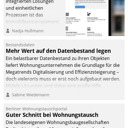
integrierten Lösungen
und einheitlichen
Prozessen ist das
Immobilienmanagement
der Bayerischen
Nadja Hußmann
Versorgungskammer im
Ressort Kapitalanlage für
Bestandsdaten
künftige Aufgaben und
Mehr Wert auf den Datenbestand legen
Herausforderungen
Ein belastbarer Datenbestand zu ihren Objekten
gerüstet.
liefert Wohnungsunternehmen die Grundlage für die
Megatrends Digitalisierung und Effizienzsteigerung –
doch vielerorts muss er erst noch aufgebaut werden.
Mobile Lösungen sind dabei eine große Hilfe.
Sabine Wiedemann
Berliner Wohnungstauschportal
Guter Schnitt bei Wohnungstausch
Die landeseigenen Wohnungsbaugesellschaften