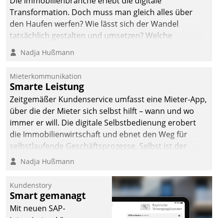
Die Immobilienbranche erlebt die digitale
Transformation. Doch muss man gleich alles über
den Haufen werfen? Wie lässt sich der Wandel
tatsächlich gestalten und umsetzen? Welche
Argumente zählen wirklich?
Nadja Hußmann
Mieterkommunikation
Smarte Leistung
Zeitgemäßer Kundenservice umfasst eine Mieter-App,
über die der Mieter sich selbst hilft – wann und wo
immer er will. Die digitale Selbstbedienung erobert
die Immobilienwirtschaft und ebnet den Weg für
selbstlaufende Geschäftsprozesse. Selbst ist der
Kunde und smart der Serviceanbieter.
Nadja Hußmann
Kundenstory
Smart gemanagt
Mit neuen SAP-