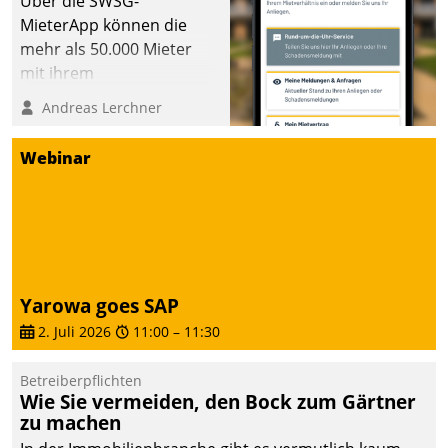
Über die SWSG-
MieterApp können die
mehr als 50.000 Mieter
mit ihrem
Wohnungsunternehmen
Andreas Lerchner
kommunizieren, auf dem
Laufenden bleiben, Daten
Webinar
einsehen und ändern
oder
Schadensmeldungen
abgeben – rund um die
Uhr.
Yarowa goes SAP
2. Juli 2026
11:00
–
11:30
Betreiberpflichten
Wie Sie vermeiden, den Bock zum Gärtner
zu machen