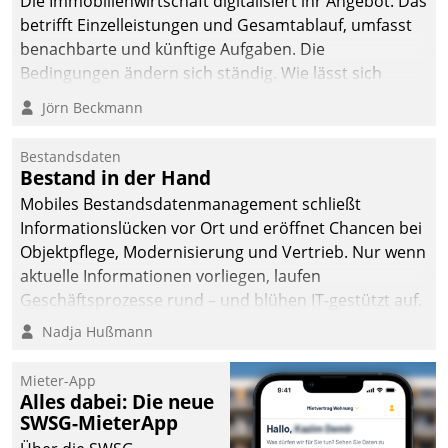
Die Immobilienwirtschaft digitalisiert ihr Angebot. Das
betrifft Einzelleistungen und Gesamtablauf, umfasst
benachbarte und künftige Aufgaben. Die
Bedingungen ändern sich ständig. Wie lässt sich
technisch die Kontrolle wahren und zugleich Freiraum
Jörn Beckmann
fürs Wachsen öffnen?
Bestandsdaten
Bestand in der Hand
Mobiles Bestandsdatenmanagement schließt
Informationslücken vor Ort und eröffnet Chancen bei
Objektpflege, Modernisierung und Vertrieb. Nur wenn
aktuelle Informationen vorliegen, laufen
Geschäftsprozesse rund – und blühen IT-gestützt auf.
Nadja Hußmann
Mieter-App
Alles dabei: Die neue
SWSG-MieterApp