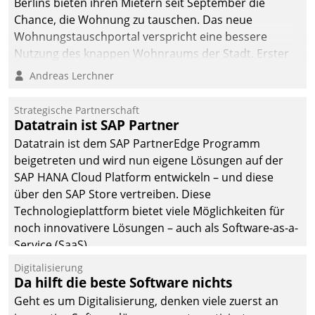
Berlins bieten ihren Mietern seit September die
Chance, die Wohnung zu tauschen. Das neue
Wohnungstauschportal verspricht eine bessere
Nutzung des knappen Wohnraums der Stadt. Erster
Anwendungsfall für Datatrains Lösung API-Hub mit
Andreas Lerchner
Schnittstellen zu den ERP-Systemen der
Unternehmen.
Strategische Partnerschaft
Datatrain ist SAP Partner
Datatrain ist dem SAP PartnerEdge Programm
beigetreten und wird nun eigene Lösungen auf der
SAP HANA Cloud Platform entwickeln – und diese
über den SAP Store vertreiben. Diese
Technologieplattform bietet viele Möglichkeiten für
noch innovativere Lösungen – auch als Software-as-a-
Service (SaaS).
Digitalisierung
Da hilft die beste Software nichts
Geht es um Digitalisierung, denken viele zuerst an