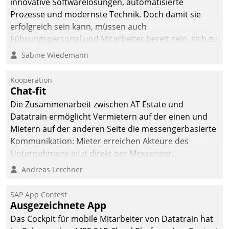
innovative Softwarelösungen, automatisierte
Prozesse und modernste Technik. Doch damit sie
erfolgreich sein kann, müssen auch
Führungspersonal und Mitarbeiter bereit sein, sich zu
verändern und anzupassen, sonst werden sie an ihr
Sabine Wiedemann
scheitern.
Kooperation
Chat-fit
Die Zusammenarbeit zwischen AT Estate und
Datatrain ermöglicht Vermietern auf der einen und
Mietern auf der anderen Seite die messengerbasierte
Kommunikation: Mieter erreichen Akteure des
Unternehmens jetzt direkt per Messenger,
Mitarbeiter oder Dienstleister empfangen oder
Andreas Lerchner
versenden die Nachrichten via Cockpit.
SAP App Contest
Ausgezeichnete App
Das Cockpit für mobile Mitarbeiter von Datatrain hat