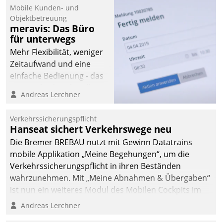
Mobile Kunden- und
Objektbetreuung
meravis: Das Büro
für unterwegs
Mehr Flexibilität, weniger
Zeitaufwand und eine
einfache Bedienung - das
verspricht das aktuelle
Andreas Lerchner
Cockpit für mobile
Mitarbeiter von
Verkehrssicherungspflicht
Datatrain. Die meravis
Hanseat sichert Verkehrswege neu
Wohnungsbau- und
Die Bremer BREBAU nutzt mit Gewinn Datatrains
Immobilien GmbH hat
mobile Applikation „Meine Begehungen“, um die
sich dabei für den Betrieb
Verkehrssicherungspflicht in ihren Beständen
der Lösung über die SAP
wahrzunehmen. Mit „Meine Abnahmen & Übergaben“
Cloud Platform
ist nun ein weiteres Modul des Mobilen Cockpits im
entschieden - als erstes
Einsatz.
Andreas Lerchner
Unternehmen am
Wohnungsmarkt.