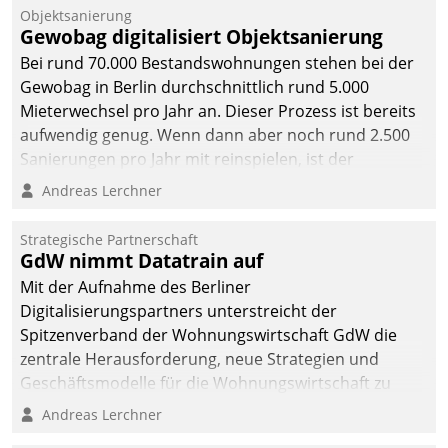
Objektsanierung
Gewobag digitalisiert Objektsanierung
Bei rund 70.000 Bestandswohnungen stehen bei der
Gewobag in Berlin durchschnittlich rund 5.000
Mieterwechsel pro Jahr an. Dieser Prozess ist bereits
aufwendig genug. Wenn dann aber noch rund 2.500
Sanierungen pro Jahr mit reinspielen, ist der
Betreuungs- und Organisationsaufwand immens. Im
Andreas Lerchner
Rahmen ihrer Digitalisierungsstrategie hat das
kommunale Wohnungsbauunternehmen daher
Strategische Partnerschaft
gemeinsam mit der Berliner Datatrain GmbH den
GdW nimmt Datatrain auf
Teilprozess der Objektsanierung digitalisiert.
Mit der Aufnahme des Berliner
Digitalisierungspartners unterstreicht der
Spitzenverband der Wohnungswirtschaft GdW die
zentrale Herausforderung, neue Strategien und
Geschäftsmodelle für die Wohnungswirtschaft zu
entwickeln.
Andreas Lerchner