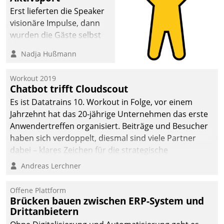
anspruchsvollen
Erst lieferten die Speaker
Aufgaben und
visionäre Impulse, dann
abnehmendem
wurden die Gäste selbst
Nachwuchs?
aktiv und sammelten
Nadja Hußmann
methodisch
Vernetzungsideen fürs
Workout 2019
Quartier. Dazwischen
Chatbot trifft Cloudscout
zeigte Datatrain, was es
Es ist Datatrains 10. Workout in Folge, vor einem
Neues zu bieten hat.
Jahrzehnt hat das 20-jährige Unternehmen das erste
Anwendertreffen organisiert. Beiträge und Besucher
haben sich verdoppelt, diesmal sind viele Partner
dabei – klares Zeichen für die strategische
Fokussierung auf den Kunden.
Andreas Lerchner
Offene Plattform
Brücken bauen zwischen ERP-System und
Drittanbietern