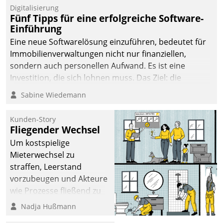
Digitalisierung
Fünf Tipps für eine erfolgreiche Software-
Einführung
Eine neue Softwarelösung einzuführen, bedeutet für
Immobilienverwaltungen nicht nur finanziellen,
sondern auch personellen Aufwand. Es ist eine
Investition, die sich lohnen muss. Das Ziel: die
nachhaltige Optimierung der Geschäftsabläufe. Damit
Sabine Wiedemann
dieses Ziel erreicht wird, sollten einige Grundregeln
befolgt werden.
Kunden-Story
Fliegender Wechsel
Um kostspielige
Mieterwechsel zu
straffen, Leerstand
vorzubeugen und Akteure
wie Prozesse fließend zu
vernetzen, nutzt die
Nadja Hußmann
Berliner Gewobag seit