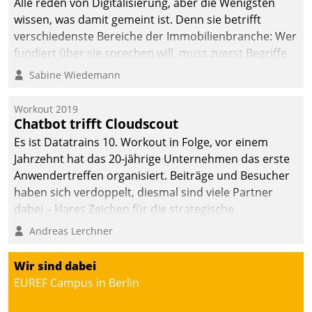
Alle reden von Digitalisierung, aber die Wenigsten
wissen, was damit gemeint ist. Denn sie betrifft
verschiedenste Bereiche der Immobilienbranche: Wer
fundiert über sie sprechen will, muss zuerst Begriffe
klären. Ein Aspekt ist die betriebliche Optimierung:
Sabine Wiedemann
Moderne Softwarelösungen ermöglichen große
Einsparungen durch optimierte und automatisierte
Workout 2019
Prozesse. Doch man darf nicht zu viel erwarten: Allein
Chatbot trifft Cloudscout
mit der Einführung einer neuen Software ist es nicht
Es ist Datatrains 10. Workout in Folge, vor einem
getan. Die Digitalisierung erfordert von Unternehmen
Jahrzehnt hat das 20-jährige Unternehmen das erste
die Bereitschaft, sich zu überprüfen, zu hinterfragen
Anwendertreffen organisiert. Beiträge und Besucher
und zu verändern.
haben sich verdoppelt, diesmal sind viele Partner
dabei – klares Zeichen für die strategische
Fokussierung auf den Kunden.
Andreas Lerchner
Wir sind dabei
EUREF Campus in Berlin