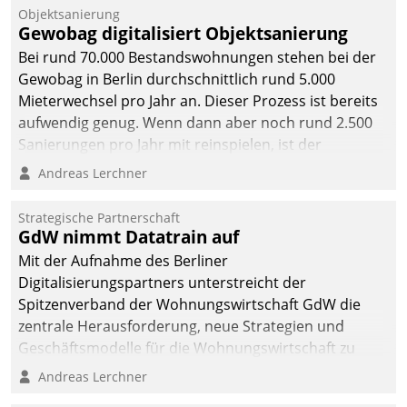
Objektsanierung
Gewobag digitalisiert Objektsanierung
Bei rund 70.000 Bestandswohnungen stehen bei der
Gewobag in Berlin durchschnittlich rund 5.000
Mieterwechsel pro Jahr an. Dieser Prozess ist bereits
aufwendig genug. Wenn dann aber noch rund 2.500
Sanierungen pro Jahr mit reinspielen, ist der
Betreuungs- und Organisationsaufwand immens. Im
Andreas Lerchner
Rahmen ihrer Digitalisierungsstrategie hat das
kommunale Wohnungsbauunternehmen daher
Strategische Partnerschaft
gemeinsam mit der Berliner Datatrain GmbH den
GdW nimmt Datatrain auf
Teilprozess der Objektsanierung digitalisiert.
Mit der Aufnahme des Berliner
Digitalisierungspartners unterstreicht der
Spitzenverband der Wohnungswirtschaft GdW die
zentrale Herausforderung, neue Strategien und
Geschäftsmodelle für die Wohnungswirtschaft zu
entwickeln.
Andreas Lerchner