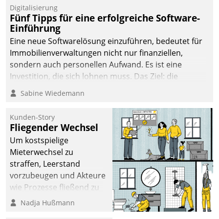
Digitalisierung
Fünf Tipps für eine erfolgreiche Software-
Einführung
Eine neue Softwarelösung einzuführen, bedeutet für
Immobilienverwaltungen nicht nur finanziellen,
sondern auch personellen Aufwand. Es ist eine
Investition, die sich lohnen muss. Das Ziel: die
nachhaltige Optimierung der Geschäftsabläufe. Damit
Sabine Wiedemann
dieses Ziel erreicht wird, sollten einige Grundregeln
befolgt werden.
Kunden-Story
Fliegender Wechsel
Um kostspielige
Mieterwechsel zu
straffen, Leerstand
vorzubeugen und Akteure
wie Prozesse fließend zu
vernetzen, nutzt die
Nadja Hußmann
Berliner Gewobag seit