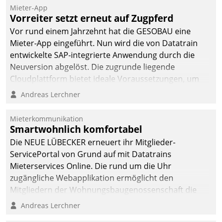
von AktivBo und
Mieter-App
Datatrain ermöglicht
Vorreiter setzt erneut auf Zugpferd
automatisiert ausgelöste,
Vor rund einem Jahrzehnt hat die GESOBAU eine
zielgerichtete
Mieter-App eingeführt. Nun wird die von Datatrain
Mieterbefragungen – eine
entwickelte SAP-integrierte Anwendung durch die
starke Grundlage für
Neuversion abgelöst. Die zugrunde liegende
intelligente,
Cloudplattform bietet ideale Voraussetzungen, um
datengestützte
die Funktionalität der App zu erweitern und weitere
Andreas Lerchner
Entscheidungen.
innovative Apps, auch von Drittanbietern, in SAP zu
integrieren.
Mieterkommunikation
Smartwohnlich komfortabel
Die NEUE LÜBECKER erneuert ihr Mitglieder-
ServicePortal von Grund auf mit Datatrains
Mieterservices Online. Die rund um die Uhr
zugängliche Webapplikation ermöglicht den
Mitgliedern der Wohnungs­bau­genossenschaft die
Kontaktaufnahme per Smartphone, Tablet oder PC.
Andreas Lerchner