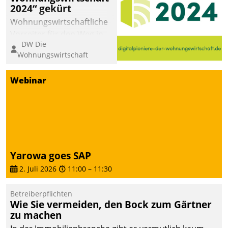
2024“ gekürt
Wohnungswirtschaftliche
Vorreiter für den Weg in
DW Die
eine digitale Zukunft zu
Wohnungswirtschaft
finden, ist das Ziel des
Awards „Digitalpioniere
Webinar
der
Wohnungswirtschaft“.
Bewerben können sich
dafür ein Team
bestehend aus
Wohnungsunternehmen
Yarowa goes SAP
und PropTech.
2. Juli 2026
11:00
–
11:30
Betreiberpflichten
Wie Sie vermeiden, den Bock zum Gärtner
zu machen