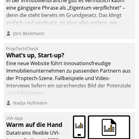
In der Immobilienbranche gibt es vermutlich kaum
eine gängigere Phrase als „Eigentum verpflichtet“ –
denn die steht bereits im Grundgesetz. Das klingt
einfach und eindeutig, ist aber alles andere, wie
Branchenbeschäftigte wissen. Denn mit der
Jörn Beckmann
Verantwortung folgen Verpflichtungen.
PropTechCheck
What’s up, Start-up?
Eine neue Website führt innovationsfreudige
Immobilienunternehmen zu passenden Partnern aus
der Proptech-Szene. Fallbeispiele und Video-
Interviews liefern ein sprechendes Bild der Potenziale
und Fähigkeiten.
Nadja Hußmann
UVI-App
Warm auf die Hand
Datatrains flexible UVI-