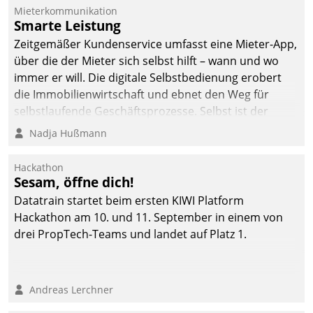
Mieterkommunikation
Smarte Leistung
Zeitgemäßer Kundenservice umfasst eine Mieter-App,
über die der Mieter sich selbst hilft – wann und wo
immer er will. Die digitale Selbstbedienung erobert
die Immobilienwirtschaft und ebnet den Weg für
selbstlaufende Geschäftsprozesse. Selbst ist der
Kunde und smart der Serviceanbieter.
Nadja Hußmann
Hackathon
Sesam, öffne dich!
Datatrain startet beim ersten KIWI Platform
Hackathon am 10. und 11. September in einem von
drei PropTech-Teams und landet auf Platz 1.
Andreas Lerchner