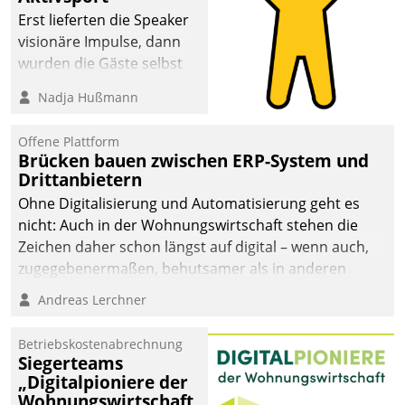
Erst lieferten die Speaker
visionäre Impulse, dann
wurden die Gäste selbst
aktiv und sammelten
Nadja Hußmann
methodisch
Vernetzungsideen fürs
Offene Plattform
Quartier. Dazwischen
Brücken bauen zwischen ERP-System und
zeigte Datatrain, was es
Drittanbietern
Neues zu bieten hat.
Ohne Digitalisierung und Automatisierung geht es
nicht: Auch in der Wohnungswirtschaft stehen die
Zeichen daher schon längst auf digital – wenn auch,
zugegebenermaßen, behutsamer als in anderen
Branchen.
Andreas Lerchner
Betriebskostenabrechnung
Siegerteams
„Digitalpioniere der
Wohnungswirtschaft