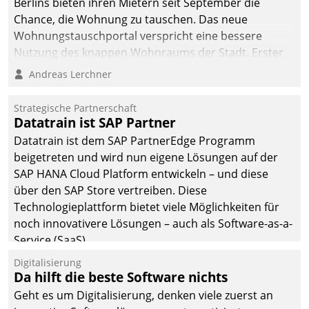
Berlins bieten ihren Mietern seit September die
Chance, die Wohnung zu tauschen. Das neue
Wohnungstauschportal verspricht eine bessere
Nutzung des knappen Wohnraums der Stadt. Erster
Anwendungsfall für Datatrains Lösung API-Hub mit
Andreas Lerchner
Schnittstellen zu den ERP-Systemen der
Unternehmen.
Strategische Partnerschaft
Datatrain ist SAP Partner
Datatrain ist dem SAP PartnerEdge Programm
beigetreten und wird nun eigene Lösungen auf der
SAP HANA Cloud Platform entwickeln – und diese
über den SAP Store vertreiben. Diese
Technologieplattform bietet viele Möglichkeiten für
noch innovativere Lösungen – auch als Software-as-a-
Service (SaaS).
Digitalisierung
Da hilft die beste Software nichts
Geht es um Digitalisierung, denken viele zuerst an