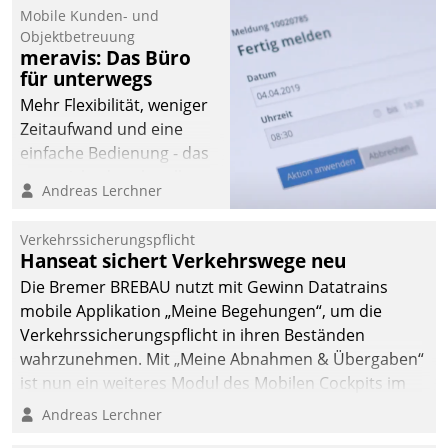
Mobile Kunden- und
Objektbetreuung
meravis: Das Büro
für unterwegs
Mehr Flexibilität, weniger
Zeitaufwand und eine
einfache Bedienung - das
verspricht das aktuelle
Andreas Lerchner
Cockpit für mobile
Mitarbeiter von
Verkehrssicherungspflicht
Datatrain. Die meravis
Hanseat sichert Verkehrswege neu
Wohnungsbau- und
Die Bremer BREBAU nutzt mit Gewinn Datatrains
Immobilien GmbH hat
mobile Applikation „Meine Begehungen“, um die
sich dabei für den Betrieb
Verkehrssicherungspflicht in ihren Beständen
der Lösung über die SAP
wahrzunehmen. Mit „Meine Abnahmen & Übergaben“
Cloud Platform
ist nun ein weiteres Modul des Mobilen Cockpits im
entschieden - als erstes
Einsatz.
Andreas Lerchner
Unternehmen am
Wohnungsmarkt.