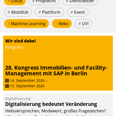
×
Cloud
#
Proptechs
#
Dienstleister
#
Mobilität
#
Plattform
#
Event
×
Machine Learning
×
Beko
#
UVI
Wir sind dabei
Kongress
28. Kongress Immobilien- und Facility-
Management mit SAP in Berlin
14. September 2026
–
15. September 2026
Digitalisierung
Digitalisierung bedeutet Veränderung
Heilsversprechen, Modewort, großes Fragezeichen?