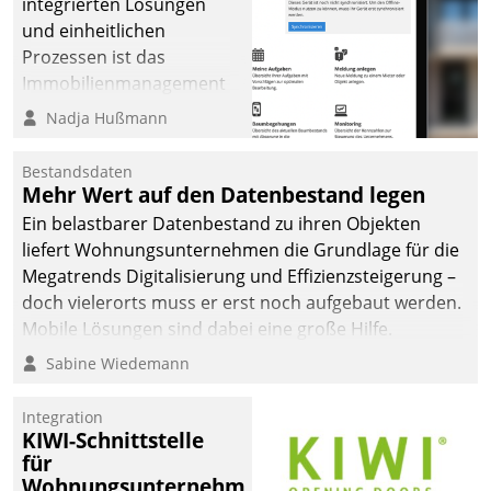
integrierten Lösungen
und einheitlichen
Prozessen ist das
Immobilienmanagement
der Bayerischen
Nadja Hußmann
Versorgungskammer im
Ressort Kapitalanlage für
Bestandsdaten
künftige Aufgaben und
Mehr Wert auf den Datenbestand legen
Herausforderungen
Ein belastbarer Datenbestand zu ihren Objekten
gerüstet.
liefert Wohnungsunternehmen die Grundlage für die
Megatrends Digitalisierung und Effizienzsteigerung –
doch vielerorts muss er erst noch aufgebaut werden.
Mobile Lösungen sind dabei eine große Hilfe.
Sabine Wiedemann
Integration
KIWI-Schnittstelle
für
Wohnungsunternehmen