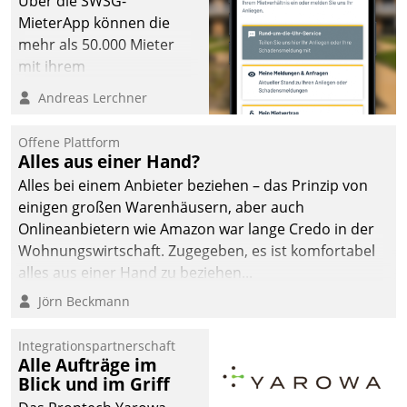
Über die SWSG-
MieterApp können die
mehr als 50.000 Mieter
mit ihrem
Wohnungsunternehmen
Andreas Lerchner
kommunizieren, auf dem
Laufenden bleiben, Daten
Offene Plattform
einsehen und ändern
Alles aus einer Hand?
oder
Alles bei einem Anbieter beziehen – das Prinzip von
Schadensmeldungen
einigen großen Warenhäusern, aber auch
abgeben – rund um die
Onlineanbietern wie Amazon war lange Credo in der
Uhr.
Wohnungswirtschaft. Zugegeben, es ist komfortabel
alles aus einer Hand zu beziehen...
Jörn Beckmann
Integrationspartnerschaft
Alle Aufträge im
Blick und im Griff