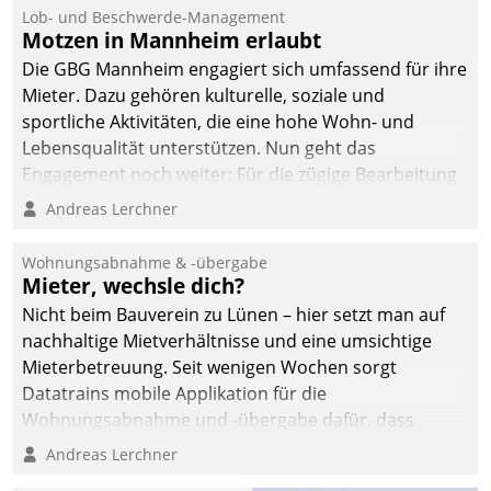
Lob- und Beschwerde-Management
Motzen in Mannheim erlaubt
Die GBG Mannheim engagiert sich umfassend für ihre
Mieter. Dazu gehören kulturelle, soziale und
sportliche Aktivitäten, die eine hohe Wohn- und
Lebensqualität unterstützen. Nun geht das
Engagement noch weiter: Für die zügige Bearbeitung
von Beschwerden – oder Lob – richtet das
Andreas Lerchner
Unternehmen mit Datatrains Applikation fürs Lob-
und Beschwerde-Management einen eigenen Kanal
Wohnungsabnahme & -übergabe
ein.
Mieter, wechsle dich?
Nicht beim Bauverein zu Lünen – hier setzt man auf
nachhaltige Mietverhältnisse und eine umsichtige
Mieterbetreuung. Seit wenigen Wochen sorgt
Datatrains mobile Applikation für die
Wohnungsabnahme und -übergabe dafür, dass
Mieter wohlgeordnet kommen und, so es sein muss,
Andreas Lerchner
gehen können.