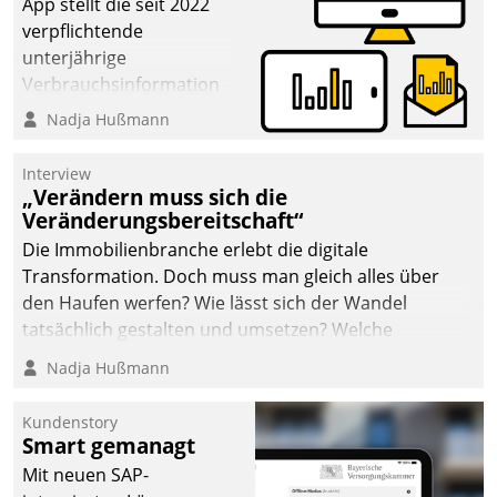
App stellt die seit 2022
verpflichtende
unterjährige
Verbrauchsinformation
schnell, zuverlässig und
Nadja Hußmann
leicht bekömmlich bereit:
Die monatlichen
Interview
Mitteilungen zum
„Verändern muss sich die
Veränderungsbereitschaft“
Heizungs- und
Wasserverbrauch gehen
Die Immobilienbranche erlebt die digitale
automatisiert, vollständig
Transformation. Doch muss man gleich alles über
und auf Wunsch über
den Haufen werfen? Wie lässt sich der Wandel
mehrere zuvor
tatsächlich gestalten und umsetzen? Welche
festgelegte
Argumente zählen wirklich?
Nadja Hußmann
Kommunikationswege bei
den Empfängern ein.
Kundenstory
Smart gemanagt
Mit neuen SAP-