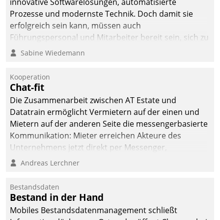
innovative Softwarelösungen, automatisierte
Prozesse und modernste Technik. Doch damit sie
erfolgreich sein kann, müssen auch
Führungspersonal und Mitarbeiter bereit sein, sich zu
verändern und anzupassen, sonst werden sie an ihr
Sabine Wiedemann
scheitern.
Kooperation
Chat-fit
Die Zusammenarbeit zwischen AT Estate und
Datatrain ermöglicht Vermietern auf der einen und
Mietern auf der anderen Seite die messengerbasierte
Kommunikation: Mieter erreichen Akteure des
Unternehmens jetzt direkt per Messenger,
Mitarbeiter oder Dienstleister empfangen oder
Andreas Lerchner
versenden die Nachrichten via Cockpit.
Bestandsdaten
Bestand in der Hand
Mobiles Bestandsdatenmanagement schließt