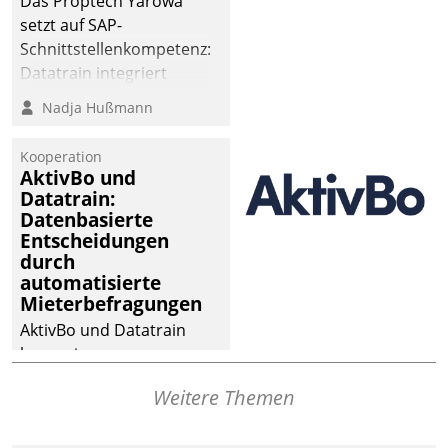
Das Proptech Yarowa
setzt auf SAP-
Schnittstellenkompetenz:
Datatrain integriert
Yarowas Portal zur
Nadja Hußmann
Vergabe und Verwaltung
von Aufträgen der
Kooperation
operativen
AktivBo und
Instandhaltung in die
Datatrain:
Datenbasierte
SAP-Systemlandschaft
Entscheidungen
deutscher
durch
Wohnungsunternehmen
automatisierte
– und beschleunigt damit
Mieterbefragungen
den Weg vom
AktivBo und Datatrain
Mieteranliegen zum
kooperieren –
Dienstleisterauftrag.
Immobilienunternehmen
Weitere Themen
profitieren: Die nahtlose
Integration der Lösungen