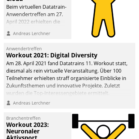
anspruchsvollen
Beim virtuellen Datatrain-
Aufgaben und
Anwendertreffen am 27.
abnehmendem
April 2022 erhielten die
Nachwuchs?
Teilnehmerinnen und
Andreas Lerchner
Teilnehmer kurzweilige
Einblicke in innovative
Anwendertreffen
Cloud-Strategien und -
Workout 2021: Digital Diversity
Lösungen mit hohem
Am 28. April 2021 fand Datatrains 11. Workout statt,
Zukunftspotenzial.
diesmal als rein virtuelle Veranstaltung. Über 100
Teilnehmer erhielten straff organisierte Einblicke in
Zukunftsthemen und innovative Projekte. Zuletzt
wurden die Top-Interessengebiete ermittelt.
Andreas Lerchner
Branchentreffen
Workout 2023:
Neuronaler
Aktivsport