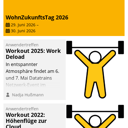
WohnZukunftsTag 2026
29. Juni 2026
–
30. Juni 2026
Anwendertreffen
Workout 2025: Work
Deload
In entspannter
Atmosphäre findet am 6.
und 7. Mai Datatrains
Netzwerk-Event im
Kunden- und Partnerkreis
Nadja Hußmann
statt. Zentrale Frage: Wie
lassen sich
Anwendertreffen
Mammutprojekte
Workout 2022:
meistern und Workloads
Höhenflüge zur
Cloud
wuppen – bei zunehmend