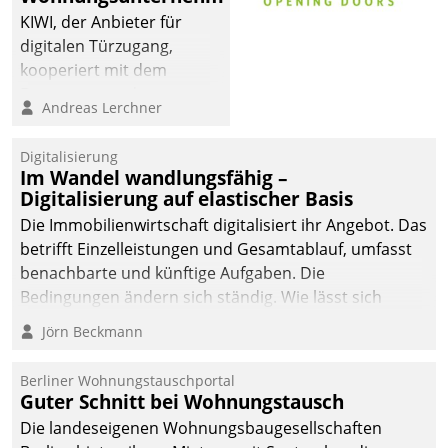
KIWI, der Anbieter für
digitalen Türzugang,
kooperiert mit dem
Beratungs- und
Andreas Lerchner
Softwareentwicklungshaus
Datatrain.
Digitalisierung
Im Wandel wandlungsfähig –
Digitalisierung auf elastischer Basis
Die Immobilienwirtschaft digitalisiert ihr Angebot. Das
betrifft Einzelleistungen und Gesamtablauf, umfasst
benachbarte und künftige Aufgaben. Die
Bedingungen ändern sich ständig. Wie lässt sich
technisch die Kontrolle wahren und zugleich Freiraum
Jörn Beckmann
fürs Wachsen öffnen?
Berliner Wohnungstauschportal
Guter Schnitt bei Wohnungstausch
Die landeseigenen Wohnungsbaugesellschaften