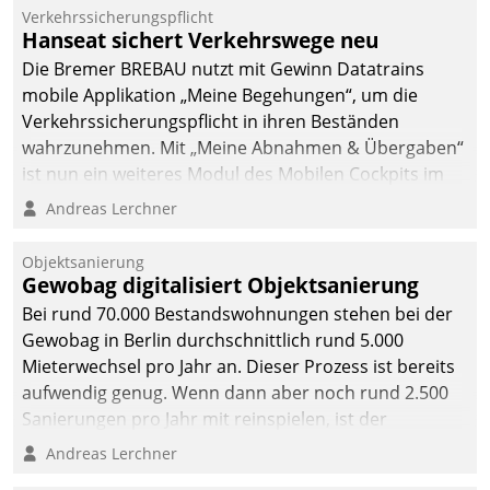
Mitarbeiter von
Verkehrssicherungspflicht
Datatrain. Die meravis
Hanseat sichert Verkehrswege neu
Wohnungsbau- und
Die Bremer BREBAU nutzt mit Gewinn Datatrains
Immobilien GmbH hat
mobile Applikation „Meine Begehungen“, um die
sich dabei für den Betrieb
Verkehrssicherungspflicht in ihren Beständen
der Lösung über die SAP
wahrzunehmen. Mit „Meine Abnahmen & Übergaben“
Cloud Platform
ist nun ein weiteres Modul des Mobilen Cockpits im
entschieden - als erstes
Einsatz.
Andreas Lerchner
Unternehmen am
Wohnungsmarkt.
Objektsanierung
Gewobag digitalisiert Objektsanierung
Bei rund 70.000 Bestandswohnungen stehen bei der
Gewobag in Berlin durchschnittlich rund 5.000
Mieterwechsel pro Jahr an. Dieser Prozess ist bereits
aufwendig genug. Wenn dann aber noch rund 2.500
Sanierungen pro Jahr mit reinspielen, ist der
Betreuungs- und Organisationsaufwand immens. Im
Andreas Lerchner
Rahmen ihrer Digitalisierungsstrategie hat das