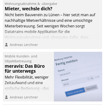
und Beschwerde-Management einen eigenen Kanal
Wohnungsabnahme & -übergabe
ein.
Mieter, wechsle dich?
Nicht beim Bauverein zu Lünen – hier setzt man auf
nachhaltige Mietverhältnisse und eine umsichtige
Mieterbetreuung. Seit wenigen Wochen sorgt
Datatrains mobile Applikation für die
Wohnungsabnahme und -übergabe dafür, dass
Mieter wohlgeordnet kommen und, so es sein muss,
Andreas Lerchner
gehen können.
Mobile Kunden- und
Objektbetreuung
meravis: Das Büro
für unterwegs
Mehr Flexibilität, weniger
Zeitaufwand und eine
einfache Bedienung - das
verspricht das aktuelle
Andreas Lerchner
Cockpit für mobile