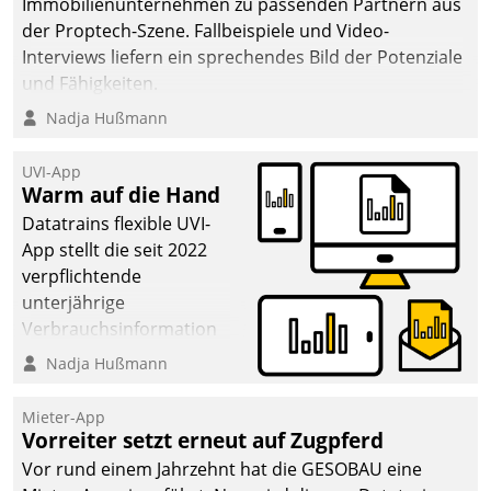
Immobilienunternehmen zu passenden Partnern aus
der Proptech-Szene. Fallbeispiele und Video-
Interviews liefern ein sprechendes Bild der Potenziale
und Fähigkeiten.
Nadja Hußmann
UVI-App
Warm auf die Hand
Datatrains flexible UVI-
App stellt die seit 2022
verpflichtende
unterjährige
Verbrauchsinformation
schnell, zuverlässig und
Nadja Hußmann
leicht bekömmlich bereit:
Die monatlichen
Mieter-App
Mitteilungen zum
Vorreiter setzt erneut auf Zugpferd
Heizungs- und
Vor rund einem Jahrzehnt hat die GESOBAU eine
Wasserverbrauch gehen