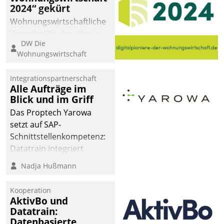
2024“ gekürt
Wohnungswirtschaftliche
Vorreiter für den Weg in
DW Die
eine digitale Zukunft zu
Wohnungswirtschaft
finden, ist das Ziel des
Awards „Digitalpioniere
Integrationspartnerschaft
der
Alle Aufträge im
Wohnungswirtschaft“.
Blick und im Griff
Bewerben können sich
Das Proptech Yarowa
dafür ein Team
setzt auf SAP-
bestehend aus
Schnittstellenkompetenz:
Wohnungsunternehmen
Datatrain integriert
und PropTech.
Yarowas Portal zur
Nadja Hußmann
Vergabe und Verwaltung
von Aufträgen der
Kooperation
operativen
AktivBo und
Instandhaltung in die
Datatrain:
Datenbasierte
SAP-Systemlandschaft