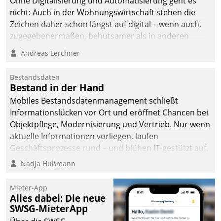
Ohne Digitalisierung und Automatisierung geht es
nicht: Auch in der Wohnungswirtschaft stehen die
Zeichen daher schon längst auf digital – wenn auch,
zugegebenermaßen, behutsamer als in anderen
Branchen.
Andreas Lerchner
Bestandsdaten
Bestand in der Hand
Mobiles Bestandsdatenmanagement schließt
Informationslücken vor Ort und eröffnet Chancen bei
Objektpflege, Modernisierung und Vertrieb. Nur wenn
aktuelle Informationen vorliegen, laufen
Geschäftsprozesse rund – und blühen IT-gestützt auf.
Nadja Hußmann
Mieter-App
Alles dabei: Die neue
SWSG-MieterApp