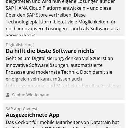
beigetreten und wird nun eigene Lösungen auf der
SAP HANA Cloud Platform entwickeln – und diese
über den SAP Store vertreiben. Diese
Technologieplattform bietet viele Möglichkeiten für
noch innovativere Lösungen – auch als Software-as-a-
Service (SaaS).
Digitalisierung
Da hilft die beste Software nichts
Geht es um Digitalisierung, denken viele zuerst an
innovative Softwarelösungen, automatisierte
Prozesse und modernste Technik. Doch damit sie
erfolgreich sein kann, müssen auch
Führungspersonal und Mitarbeiter bereit sein, sich zu
verändern und anzupassen, sonst werden sie an ihr
Sabine Wiedemann
scheitern.
SAP App Contest
Ausgezeichnete App
Das Cockpit für mobile Mitarbeiter von Datatrain hat