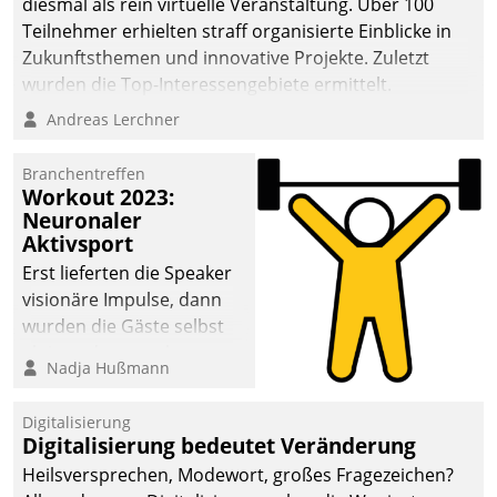
diesmal als rein virtuelle Veranstaltung. Über 100
Teilnehmer erhielten straff organisierte Einblicke in
Zukunftsthemen und innovative Projekte. Zuletzt
wurden die Top-Interessengebiete ermittelt.
Andreas Lerchner
Branchentreffen
Workout 2023:
Neuronaler
Aktivsport
Erst lieferten die Speaker
visionäre Impulse, dann
wurden die Gäste selbst
aktiv und sammelten
Nadja Hußmann
methodisch
Vernetzungsideen fürs
Digitalisierung
Quartier. Dazwischen
Digitalisierung bedeutet Veränderung
zeigte Datatrain, was es
Heilsversprechen, Modewort, großes Fragezeichen?
Neues zu bieten hat.