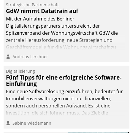
kommunale Wohnungsbauunternehmen daher
Strategische Partnerschaft
gemeinsam mit der Berliner Datatrain GmbH den
GdW nimmt Datatrain auf
Teilprozess der Objektsanierung digitalisiert.
Mit der Aufnahme des Berliner
Digitalisierungspartners unterstreicht der
Spitzenverband der Wohnungswirtschaft GdW die
zentrale Herausforderung, neue Strategien und
Geschäftsmodelle für die Wohnungswirtschaft zu
entwickeln.
Andreas Lerchner
Digitalisierung
Fünf Tipps für eine erfolgreiche Software-
Einführung
Eine neue Softwarelösung einzuführen, bedeutet für
Immobilienverwaltungen nicht nur finanziellen,
sondern auch personellen Aufwand. Es ist eine
Investition, die sich lohnen muss. Das Ziel: die
nachhaltige Optimierung der Geschäftsabläufe. Damit
Sabine Wiedemann
dieses Ziel erreicht wird, sollten einige Grundregeln