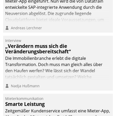
Mieter-App eingeführt. Nun wird die von Datatrain
automatisiert, vollständig
entwickelte SAP-integrierte Anwendung durch die
und auf Wunsch über
Neuversion abgelöst. Die zugrunde liegende
mehrere zuvor
Cloudplattform bietet ideale Voraussetzungen, um
festgelegte
die Funktionalität der App zu erweitern und weitere
Andreas Lerchner
Kommunikationswege bei
innovative Apps, auch von Drittanbietern, in SAP zu
den Empfängern ein.
integrieren.
Interview
„Verändern muss sich die
Veränderungsbereitschaft“
Die Immobilienbranche erlebt die digitale
Transformation. Doch muss man gleich alles über
den Haufen werfen? Wie lässt sich der Wandel
tatsächlich gestalten und umsetzen? Welche
Argumente zählen wirklich?
Nadja Hußmann
Mieterkommunikation
Smarte Leistung
Zeitgemäßer Kundenservice umfasst eine Mieter-App,