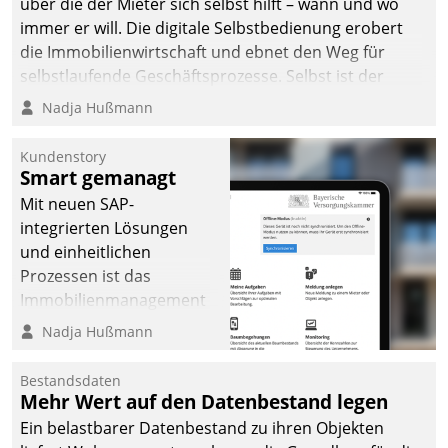
über die der Mieter sich selbst hilft – wann und wo
immer er will. Die digitale Selbstbedienung erobert
die Immobilienwirtschaft und ebnet den Weg für
selbstlaufende Geschäftsprozesse. Selbst ist der
Kunde und smart der Serviceanbieter.
Nadja Hußmann
Kundenstory
Smart gemanagt
Mit neuen SAP-
integrierten Lösungen
und einheitlichen
Prozessen ist das
Immobilienmanagement
der Bayerischen
Nadja Hußmann
Versorgungskammer im
Ressort Kapitalanlage für
Bestandsdaten
künftige Aufgaben und
Mehr Wert auf den Datenbestand legen
Herausforderungen
Ein belastbarer Datenbestand zu ihren Objekten
gerüstet.