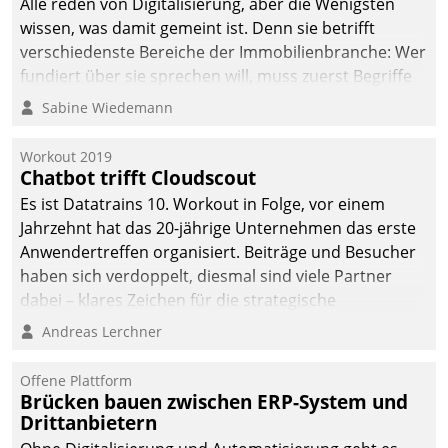
Alle reden von Digitalisierung, aber die Wenigsten
wissen, was damit gemeint ist. Denn sie betrifft
verschiedenste Bereiche der Immobilienbranche: Wer
fundiert über sie sprechen will, muss zuerst Begriffe
klären. Ein Aspekt ist die betriebliche Optimierung:
Sabine Wiedemann
Moderne Softwarelösungen ermöglichen große
Einsparungen durch optimierte und automatisierte
Workout 2019
Prozesse. Doch man darf nicht zu viel erwarten: Allein
Chatbot trifft Cloudscout
mit der Einführung einer neuen Software ist es nicht
Es ist Datatrains 10. Workout in Folge, vor einem
getan. Die Digitalisierung erfordert von Unternehmen
Jahrzehnt hat das 20-jährige Unternehmen das erste
die Bereitschaft, sich zu überprüfen, zu hinterfragen
Anwendertreffen organisiert. Beiträge und Besucher
und zu verändern.
haben sich verdoppelt, diesmal sind viele Partner
dabei – klares Zeichen für die strategische
Fokussierung auf den Kunden.
Andreas Lerchner
Offene Plattform
Brücken bauen zwischen ERP-System und
Drittanbietern