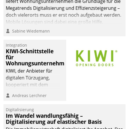
liefert Wohnungsunternehmen die Grundlage für die
Megatrends Digitalisierung und Effizienzsteigerung –
doch vielerorts muss er erst noch aufgebaut werden.
Mobile Lösungen sind dabei eine große Hilfe.
Sabine Wiedemann
Integration
KIWI-Schnittstelle
für
Wohnungsunternehmen
KIWI, der Anbieter für
digitalen Türzugang,
kooperiert mit dem
Beratungs- und
Andreas Lerchner
Softwareentwicklungshaus
Datatrain.
Digitalisierung
Im Wandel wandlungsfähig –
Digitalisierung auf elastischer Basis