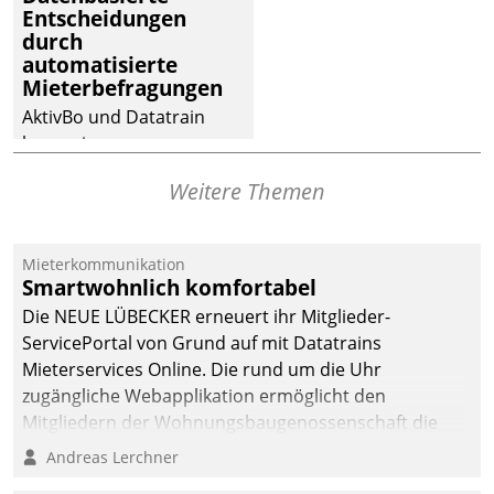
Entscheidungen
deutscher
durch
Wohnungsunternehmen
automatisierte
– und beschleunigt damit
Mieterbefragungen
den Weg vom
AktivBo und Datatrain
Mieteranliegen zum
kooperieren –
Dienstleisterauftrag.
Immobilienunternehmen
Weitere Themen
profitieren: Die nahtlose
Integration der Lösungen
von AktivBo und
Mieterkommunikation
Datatrain ermöglicht
Smartwohnlich komfortabel
automatisiert ausgelöste,
Die NEUE LÜBECKER erneuert ihr Mitglieder-
zielgerichtete
ServicePortal von Grund auf mit Datatrains
Mieterbefragungen – eine
Mieterservices Online. Die rund um die Uhr
starke Grundlage für
zugängliche Webapplikation ermöglicht den
intelligente,
Mitgliedern der Wohnungs­bau­genossenschaft die
datengestützte
Kontaktaufnahme per Smartphone, Tablet oder PC.
Andreas Lerchner
Entscheidungen.