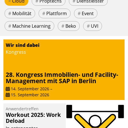
×
Cloud
#
Proptechs
#
Dienstleister
#
Mobilität
#
Plattform
#
Event
#
Machine Learning
#
Beko
#
UVI
Wir sind dabei
Kongress
28. Kongress Immobilien- und Facility-
Management mit SAP in Berlin
14. September 2026
–
15. September 2026
Anwendertreffen
Workout 2025: Work
Deload