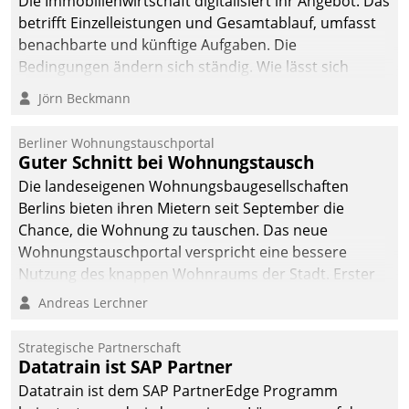
Die Immobilienwirtschaft digitalisiert ihr Angebot. Das
betrifft Einzelleistungen und Gesamtablauf, umfasst
benachbarte und künftige Aufgaben. Die
Bedingungen ändern sich ständig. Wie lässt sich
technisch die Kontrolle wahren und zugleich Freiraum
Jörn Beckmann
fürs Wachsen öffnen?
Berliner Wohnungstauschportal
Guter Schnitt bei Wohnungstausch
Die landeseigenen Wohnungsbaugesellschaften
Berlins bieten ihren Mietern seit September die
Chance, die Wohnung zu tauschen. Das neue
Wohnungstauschportal verspricht eine bessere
Nutzung des knappen Wohnraums der Stadt. Erster
Anwendungsfall für Datatrains Lösung API-Hub mit
Andreas Lerchner
Schnittstellen zu den ERP-Systemen der
Unternehmen.
Strategische Partnerschaft
Datatrain ist SAP Partner
Datatrain ist dem SAP PartnerEdge Programm