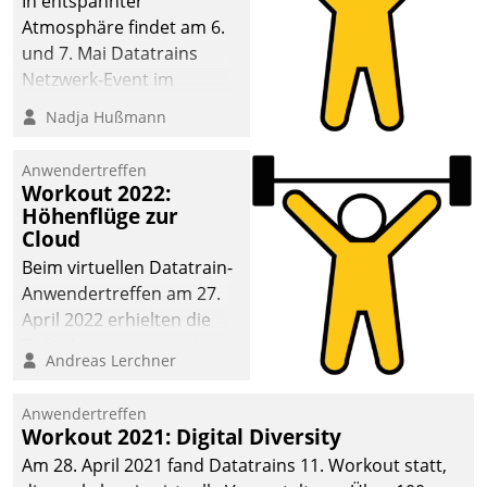
In entspannter
Atmosphäre findet am 6.
und 7. Mai Datatrains
Netzwerk-Event im
Kunden- und Partnerkreis
Nadja Hußmann
statt. Zentrale Frage: Wie
lassen sich
Anwendertreffen
Mammutprojekte
Workout 2022:
meistern und Workloads
Höhenflüge zur
Cloud
wuppen – bei zunehmend
anspruchsvollen
Beim virtuellen Datatrain-
Aufgaben und
Anwendertreffen am 27.
abnehmendem
April 2022 erhielten die
Nachwuchs?
Teilnehmerinnen und
Andreas Lerchner
Teilnehmer kurzweilige
Einblicke in innovative
Anwendertreffen
Cloud-Strategien und -
Workout 2021: Digital Diversity
Lösungen mit hohem
Am 28. April 2021 fand Datatrains 11. Workout statt,
Zukunftspotenzial.