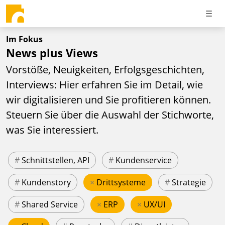
Im Fokus
News plus Views
Vorstöße, Neuigkeiten, Erfolgsgeschichten,
Interviews: Hier erfahren Sie im Detail, wie
wir digitalisieren und Sie profitieren können.
Steuern Sie über die Auswahl der Stichworte,
was Sie interessiert.
#
Schnittstellen, API
#
Kundenservice
#
Kundenstory
×
Drittsysteme
#
Strategie
#
Shared Service
×
ERP
×
UX/UI