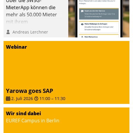
Über die SWSG-
MieterApp können die
mehr als 50.000 Mieter
mit ihrem
Wohnungsunternehmen
Andreas Lerchner
kommunizieren, auf dem
Laufenden bleiben, Daten
Webinar
einsehen und ändern
oder
Schadensmeldungen
abgeben – rund um die
Uhr.
Yarowa goes SAP
2. Juli 2026
11:00
–
11:30
Wir sind dabei
EUREF Campus in Berlin