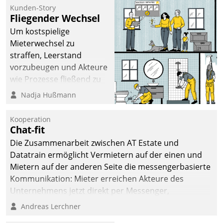
befolgt werden.
Kunden-Story
Fliegender Wechsel
Um kostspielige
Mieterwechsel zu
straffen, Leerstand
vorzubeugen und Akteure
wie Prozesse fließend zu
vernetzen, nutzt die
Nadja Hußmann
Berliner Gewobag seit
Jahresbeginn eine
Kooperation
Überblick, Einsicht und
Chat-fit
Eingriff bietende Lösung.
Die Zusammenarbeit zwischen AT Estate und
Zur Entwicklung setzte
Datatrain ermöglicht Vermietern auf der einen und
man auf
Mietern auf der anderen Seite die messengerbasierte
Cloudtechnologie,
Kommunikation: Mieter erreichen Akteure des
bewährte und Startup-
Unternehmens jetzt direkt per Messenger,
Partner sowie erstmals
Mitarbeiter oder Dienstleister empfangen oder
Andreas Lerchner
agile Projektmethoden.
versenden die Nachrichten via Cockpit.