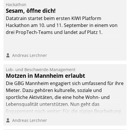
Hackathon
Sesam, öffne dich!
Datatrain startet beim ersten KIWI Platform
Hackathon am 10. und 11. September in einem von
drei PropTech-Teams und landet auf Platz 1.
Andreas Lerchner
Lob- und Beschwerde-Management
Motzen in Mannheim erlaubt
Die GBG Mannheim engagiert sich umfassend für ihre
Mieter. Dazu gehören kulturelle, soziale und
sportliche Aktivitäten, die eine hohe Wohn- und
Lebensqualität unterstützen. Nun geht das
Engagement noch weiter: Für die zügige Bearbeitung
von Beschwerden – oder Lob – richtet das
Andreas Lerchner
Unternehmen mit Datatrains Applikation fürs Lob-