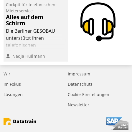
Cockpit für telefonischen
Mieterservice
Alles auf dem
Schirm
Die Berliner GESOBAU
unterstützt ihren
telefonischen
Mieterservice mit einem
Nadja Hußmann
digitalen Cockpit, das
situationsbezogen
passende Fragen und
Wir
Impressum
Schlagworte auswirft.
Im Fokus
Datenschutz
Eine intuitive
Dialogführung ermöglicht
Lösungen
Cookie-Einstellungen
dem externen
Newsletter
Serviceteam, Anrufe von
Mietenden zügiger und
Datatrain
effizienter zu bearbeiten.