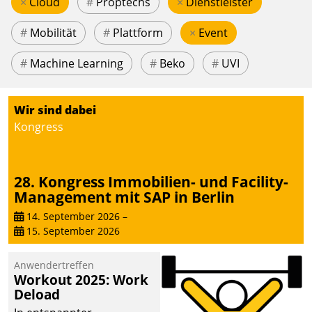
×
Cloud
#
Proptechs
×
Dienstleister
#
Mobilität
#
Plattform
×
Event
#
Machine Learning
#
Beko
#
UVI
Wir sind dabei
Kongress
28. Kongress Immobilien- und Facility-
Management mit SAP in Berlin
14. September 2026
–
15. September 2026
Anwendertreffen
Workout 2025: Work
Deload