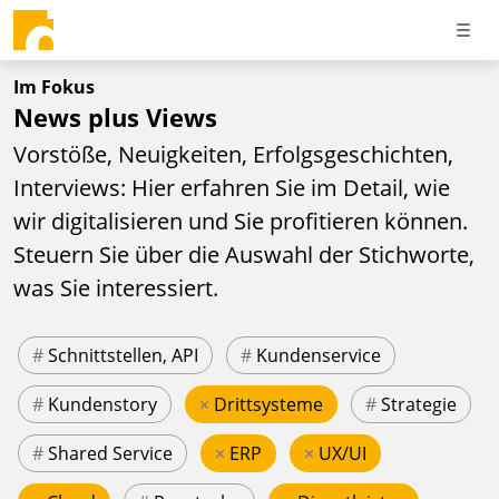
Im Fokus
News plus Views
Vorstöße, Neuigkeiten, Erfolgsgeschichten,
Interviews: Hier erfahren Sie im Detail, wie
wir digitalisieren und Sie profitieren können.
Steuern Sie über die Auswahl der Stichworte,
was Sie interessiert.
#
Schnittstellen, API
#
Kundenservice
#
Kundenstory
×
Drittsysteme
#
Strategie
#
Shared Service
×
ERP
×
UX/UI