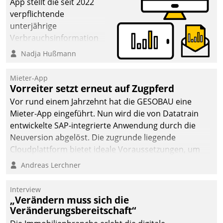
App stellt die seit 2022
verpflichtende
unterjährige
Verbrauchsinformation
schnell, zuverlässig und
Nadja Hußmann
leicht bekömmlich bereit:
Die monatlichen
Mieter-App
Mitteilungen zum
Vorreiter setzt erneut auf Zugpferd
Heizungs- und
Vor rund einem Jahrzehnt hat die GESOBAU eine
Wasserverbrauch gehen
Mieter-App eingeführt. Nun wird die von Datatrain
automatisiert, vollständig
entwickelte SAP-integrierte Anwendung durch die
und auf Wunsch über
Neuversion abgelöst. Die zugrunde liegende
mehrere zuvor
Cloudplattform bietet ideale Voraussetzungen, um
festgelegte
die Funktionalität der App zu erweitern und weitere
Andreas Lerchner
Kommunikationswege bei
innovative Apps, auch von Drittanbietern, in SAP zu
den Empfängern ein.
integrieren.
Interview
„Verändern muss sich die
Veränderungsbereitschaft“