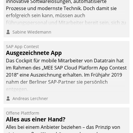
innovative Softwarelösungen, automatisierte
Prozesse und modernste Technik. Doch damit sie
erfolgreich sein kann, müssen auch
Führungspersonal und Mitarbeiter bereit sein, sich zu
verändern und anzupassen, sonst werden sie an ihr
Sabine Wiedemann
scheitern.
SAP App Contest
Ausgezeichnete App
Das Cockpit für mobile Mitarbeiter von Datatrain hat
im Rahmen des „MEE SAP Cloud Platform App Contest
2018“ eine Auszeichnung erhalten. Im Frühjahr 2019
nahm der Berliner SAP-Partner sie persönlich
entgegen.
Andreas Lerchner
Offene Plattform
Alles aus einer Hand?
Alles bei einem Anbieter beziehen – das Prinzip von