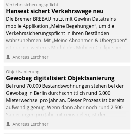
Verkehrssicherungspflicht
Hanseat sichert Verkehrswege neu
Die Bremer BREBAU nutzt mit Gewinn Datatrains
mobile Applikation „Meine Begehungen“, um die
Verkehrssicherungspflicht in ihren Beständen
wahrzunehmen. Mit „Meine Abnahmen & Übergaben“
ist nun ein weiteres Modul des Mobilen Cockpits im
Einsatz.
Andreas Lerchner
Objektsanierung
Gewobag digitalisiert Objektsanierung
Bei rund 70.000 Bestandswohnungen stehen bei der
Gewobag in Berlin durchschnittlich rund 5.000
Mieterwechsel pro Jahr an. Dieser Prozess ist bereits
aufwendig genug. Wenn dann aber noch rund 2.500
Sanierungen pro Jahr mit reinspielen, ist der
Betreuungs- und Organisationsaufwand immens. Im
Andreas Lerchner
Rahmen ihrer Digitalisierungsstrategie hat das