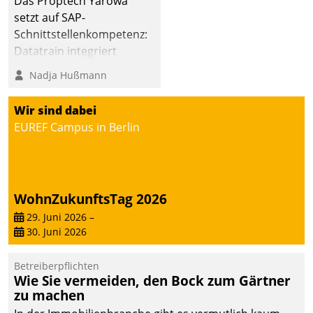
Das Proptech Yarowa
abgeben – rund um die
setzt auf SAP-
Uhr.
Schnittstellenkompetenz:
Datatrain integriert
Yarowas Portal zur
Nadja Hußmann
Vergabe und Verwaltung
von Aufträgen der
Wir sind dabei
operativen
EUREF Campus in Berlin
Instandhaltung in die
SAP-Systemlandschaft
deutscher
Wohnungsunternehmen
WohnZukunftsTag 2026
– und beschleunigt damit
29. Juni 2026
–
den Weg vom
30. Juni 2026
Mieteranliegen zum
Dienstleisterauftrag.
Betreiberpflichten
Wie Sie vermeiden, den Bock zum Gärtner
zu machen