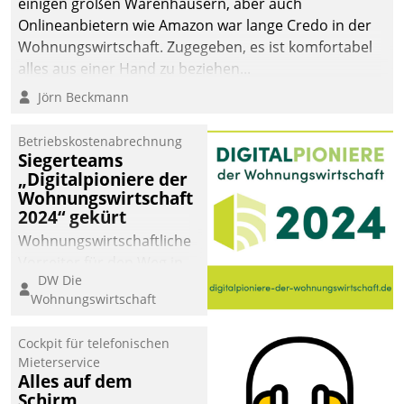
einigen großen Warenhäusern, aber auch
Onlineanbietern wie Amazon war lange Credo in der
Wohnungswirtschaft. Zugegeben, es ist komfortabel
alles aus einer Hand zu beziehen...
Jörn Beckmann
Betriebskostenabrechnung
Siegerteams
„Digitalpioniere der
Wohnungswirtschaft
2024“ gekürt
Wohnungswirtschaftliche
Vorreiter für den Weg in
DW Die
eine digitale Zukunft zu
Wohnungswirtschaft
finden, ist das Ziel des
Awards „Digitalpioniere
Cockpit für telefonischen
der
Mieterservice
Wohnungswirtschaft“.
Alles auf dem
Bewerben können sich
Schirm