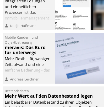
integrierten Lösungen
und einheitlichen
Prozessen ist das
Immobilienmanagement
der Bayerischen
Nadja Hußmann
Versorgungskammer im
Ressort Kapitalanlage für
Mobile Kunden- und
künftige Aufgaben und
Objektbetreuung
meravis: Das Büro
Herausforderungen
für unterwegs
gerüstet.
Mehr Flexibilität, weniger
Zeitaufwand und eine
einfache Bedienung - das
verspricht das aktuelle
Andreas Lerchner
Cockpit für mobile
Mitarbeiter von
Bestandsdaten
Datatrain. Die meravis
Mehr Wert auf den Datenbestand legen
Wohnungsbau- und
Ein belastbarer Datenbestand zu ihren Objekten
Immobilien GmbH hat