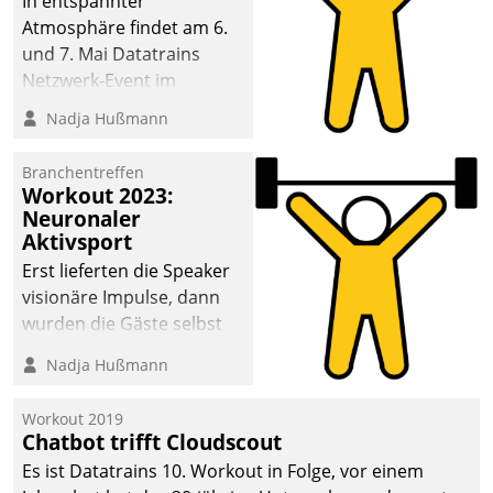
In entspannter
Atmosphäre findet am 6.
und 7. Mai Datatrains
Netzwerk-Event im
Kunden- und Partnerkreis
Nadja Hußmann
statt. Zentrale Frage: Wie
lassen sich
Branchentreffen
Mammutprojekte
Workout 2023:
meistern und Workloads
Neuronaler
Aktivsport
wuppen – bei zunehmend
anspruchsvollen
Erst lieferten die Speaker
Aufgaben und
visionäre Impulse, dann
abnehmendem
wurden die Gäste selbst
Nachwuchs?
aktiv und sammelten
Nadja Hußmann
methodisch
Vernetzungsideen fürs
Workout 2019
Quartier. Dazwischen
Chatbot trifft Cloudscout
zeigte Datatrain, was es
Es ist Datatrains 10. Workout in Folge, vor einem
Neues zu bieten hat.