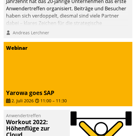
Jahrzehnt hat das 20-jährige Unternehmen das erste
Anwendertreffen organisiert. Beiträge und Besucher
haben sich verdoppelt, diesmal sind viele Partner
dabei – klares Zeichen für die strategische
Fokussierung auf den Kunden.
Andreas Lerchner
Webinar
Yarowa goes SAP
2. Juli 2026
11:00
–
11:30
Anwendertreffen
Workout 2022:
Höhenflüge zur
Cloud