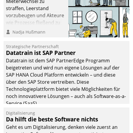
Mieterwechsel zu
straffen, Leerstand
vorzubeugen und Akteure
wie Prozesse fließend zu
vernetzen, nutzt die
Nadja Hußmann
Berliner Gewobag seit
Jahresbeginn eine
Strategische Partnerschaft
Überblick, Einsicht und
Datatrain ist SAP Partner
Eingriff bietende Lösung.
Datatrain ist dem SAP PartnerEdge Programm
Zur Entwicklung setzte
beigetreten und wird nun eigene Lösungen auf der
man auf
SAP HANA Cloud Platform entwickeln – und diese
Cloudtechnologie,
über den SAP Store vertreiben. Diese
bewährte und Startup-
Technologieplattform bietet viele Möglichkeiten für
Partner sowie erstmals
noch innovativere Lösungen – auch als Software-as-a-
agile Projektmethoden.
Service (SaaS).
Digitalisierung
Da hilft die beste Software nichts
Geht es um Digitalisierung, denken viele zuerst an