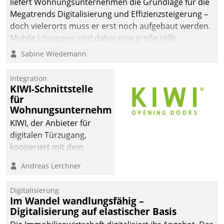
liefert Wohnungsunternehmen die Grundlage für die
sich dabei für den Betrieb
Megatrends Digitalisierung und Effizienzsteigerung –
der Lösung über die SAP
doch vielerorts muss er erst noch aufgebaut werden.
Cloud Platform
Mobile Lösungen sind dabei eine große Hilfe.
entschieden - als erstes
Sabine Wiedemann
Unternehmen am
Wohnungsmarkt.
Integration
KIWI-Schnittstelle
für
Wohnungsunternehmen
KIWI, der Anbieter für
digitalen Türzugang,
kooperiert mit dem
Beratungs- und
Andreas Lerchner
Softwareentwicklungshaus
Datatrain.
Digitalisierung
Im Wandel wandlungsfähig –
Digitalisierung auf elastischer Basis