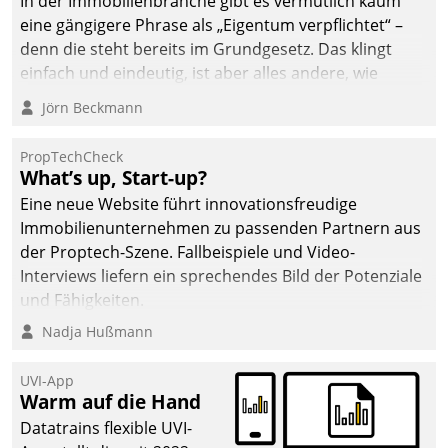
In der Immobilienbranche gibt es vermutlich kaum
eine gängigere Phrase als „Eigentum verpflichtet“ –
denn die steht bereits im Grundgesetz. Das klingt
einfach und eindeutig, ist aber alles andere, wie
Branchenbeschäftigte wissen. Denn mit der
Jörn Beckmann
Verantwortung folgen Verpflichtungen.
PropTechCheck
What’s up, Start-up?
Eine neue Website führt innovationsfreudige
Immobilienunternehmen zu passenden Partnern aus
der Proptech-Szene. Fallbeispiele und Video-
Interviews liefern ein sprechendes Bild der Potenziale
und Fähigkeiten.
Nadja Hußmann
UVI-App
Warm auf die Hand
Datatrains flexible UVI-