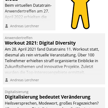
Beim virtuellen Datatrain-
Anwendertreffen am 27.
April 2022 erhielten die
Teilnehmerinnen und
Andreas Lerchner
Teilnehmer kurzweilige
Einblicke in innovative
Anwendertreffen
Cloud-Strategien und -
Workout 2021: Digital Diversity
Lösungen mit hohem
Am 28. April 2021 fand Datatrains 11. Workout statt,
Zukunftspotenzial.
diesmal als rein virtuelle Veranstaltung. Über 100
Teilnehmer erhielten straff organisierte Einblicke in
Zukunftsthemen und innovative Projekte. Zuletzt
wurden die Top-Interessengebiete ermittelt.
Andreas Lerchner
Digitalisierung
Digitalisierung bedeutet Veränderung
Heilsversprechen, Modewort, großes Fragezeichen?