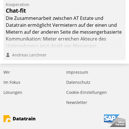
befolgt werden.
Kooperation
Chat-fit
Die Zusammenarbeit zwischen AT Estate und
Datatrain ermöglicht Vermietern auf der einen und
Mietern auf der anderen Seite die messengerbasierte
Kommunikation: Mieter erreichen Akteure des
Unternehmens jetzt direkt per Messenger,
Mitarbeiter oder Dienstleister empfangen oder
Andreas Lerchner
versenden die Nachrichten via Cockpit.
Wir
Impressum
Im Fokus
Datenschutz
Lösungen
Cookie-Einstellungen
Newsletter
Datatrain