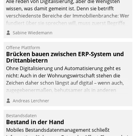
Alle reden von Digitalisierung, aber die Wenigsten
wissen, was damit gemeint ist. Denn sie betrifft
verschiedenste Bereiche der Immobilienbranche: Wer
fundiert über sie sprechen will, muss zuerst Begriffe
klären. Ein Aspekt ist die betriebliche Optimierung:
Sabine Wiedemann
Moderne Softwarelösungen ermöglichen große
Einsparungen durch optimierte und automatisierte
Offene Plattform
Prozesse. Doch man darf nicht zu viel erwarten: Allein
Brücken bauen zwischen ERP-System und
Drittanbietern
mit der Einführung einer neuen Software ist es nicht
getan. Die Digitalisierung erfordert von Unternehmen
Ohne Digitalisierung und Automatisierung geht es
die Bereitschaft, sich zu überprüfen, zu hinterfragen
nicht: Auch in der Wohnungswirtschaft stehen die
und zu verändern.
Zeichen daher schon längst auf digital – wenn auch,
zugegebenermaßen, behutsamer als in anderen
Branchen.
Andreas Lerchner
Bestandsdaten
Bestand in der Hand
Mobiles Bestandsdatenmanagement schließt