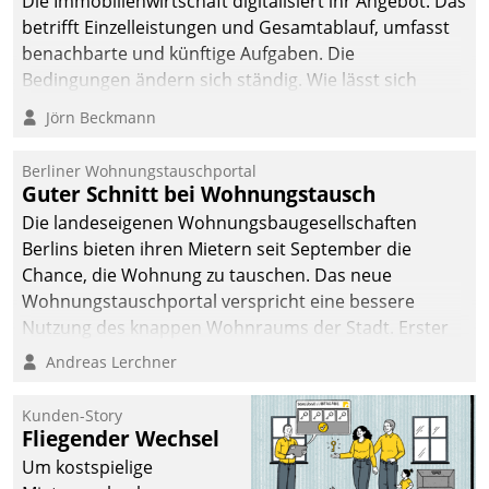
Die Immobilienwirtschaft digitalisiert ihr Angebot. Das
betrifft Einzelleistungen und Gesamtablauf, umfasst
benachbarte und künftige Aufgaben. Die
Bedingungen ändern sich ständig. Wie lässt sich
technisch die Kontrolle wahren und zugleich Freiraum
Jörn Beckmann
fürs Wachsen öffnen?
Berliner Wohnungstauschportal
Guter Schnitt bei Wohnungstausch
Die landeseigenen Wohnungsbaugesellschaften
Berlins bieten ihren Mietern seit September die
Chance, die Wohnung zu tauschen. Das neue
Wohnungstauschportal verspricht eine bessere
Nutzung des knappen Wohnraums der Stadt. Erster
Anwendungsfall für Datatrains Lösung API-Hub mit
Andreas Lerchner
Schnittstellen zu den ERP-Systemen der
Unternehmen.
Kunden-Story
Fliegender Wechsel
Um kostspielige