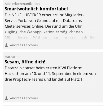
von AktivBo und
Mieterkommunikation
Datatrain ermöglicht
Smartwohnlich komfortabel
automatisiert ausgelöste,
Die NEUE LÜBECKER erneuert ihr Mitglieder-
zielgerichtete
ServicePortal von Grund auf mit Datatrains
Mieterbefragungen – eine
Mieterservices Online. Die rund um die Uhr
starke Grundlage für
zugängliche Webapplikation ermöglicht den
intelligente,
Mitgliedern der Wohnungs­bau­genossenschaft die
datengestützte
Kontaktaufnahme per Smartphone, Tablet oder PC.
Andreas Lerchner
Entscheidungen.
Hackathon
Sesam, öffne dich!
Datatrain startet beim ersten KIWI Platform
Hackathon am 10. und 11. September in einem von
drei PropTech-Teams und landet auf Platz 1.
Andreas Lerchner