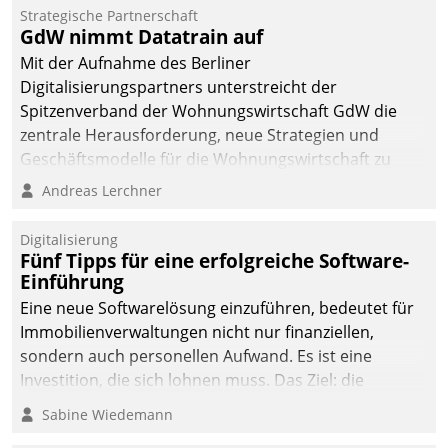
kommunale Wohnungsbauunternehmen daher
Strategische Partnerschaft
gemeinsam mit der Berliner Datatrain GmbH den
GdW nimmt Datatrain auf
Teilprozess der Objektsanierung digitalisiert.
Mit der Aufnahme des Berliner
Digitalisierungspartners unterstreicht der
Spitzenverband der Wohnungswirtschaft GdW die
zentrale Herausforderung, neue Strategien und
Geschäftsmodelle für die Wohnungswirtschaft zu
entwickeln.
Andreas Lerchner
Digitalisierung
Fünf Tipps für eine erfolgreiche Software-
Einführung
Eine neue Softwarelösung einzuführen, bedeutet für
Immobilienverwaltungen nicht nur finanziellen,
sondern auch personellen Aufwand. Es ist eine
Investition, die sich lohnen muss. Das Ziel: die
nachhaltige Optimierung der Geschäftsabläufe. Damit
Sabine Wiedemann
dieses Ziel erreicht wird, sollten einige Grundregeln