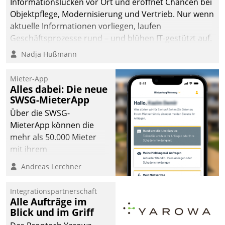
Informationslücken vor Ort und eröffnet Chancen bei
Objektpflege, Modernisierung und Vertrieb. Nur wenn
aktuelle Informationen vorliegen, laufen
Geschäftsprozesse rund – und blühen IT-gestützt auf.
Nadja Hußmann
Mieter-App
Alles dabei: Die neue
SWSG-MieterApp
Über die SWSG-
MieterApp können die
mehr als 50.000 Mieter
mit ihrem
Wohnungsunternehmen
Andreas Lerchner
kommunizieren, auf dem
Laufenden bleiben, Daten
Integrationspartnerschaft
einsehen und ändern
Alle Aufträge im
oder
Blick und im Griff
Schadensmeldungen