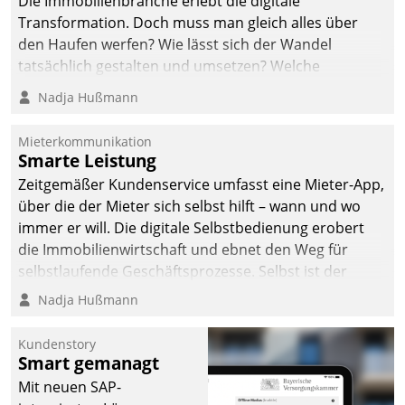
Die Immobilienbranche erlebt die digitale
Transformation. Doch muss man gleich alles über
den Haufen werfen? Wie lässt sich der Wandel
tatsächlich gestalten und umsetzen? Welche
Argumente zählen wirklich?
Nadja Hußmann
Mieterkommunikation
Smarte Leistung
Zeitgemäßer Kundenservice umfasst eine Mieter-App,
über die der Mieter sich selbst hilft – wann und wo
immer er will. Die digitale Selbstbedienung erobert
die Immobilienwirtschaft und ebnet den Weg für
selbstlaufende Geschäftsprozesse. Selbst ist der
Kunde und smart der Serviceanbieter.
Nadja Hußmann
Kundenstory
Smart gemanagt
Mit neuen SAP-