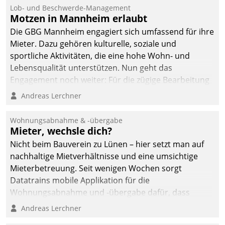
Lob- und Beschwerde-Management
Motzen in Mannheim erlaubt
Die GBG Mannheim engagiert sich umfassend für ihre
Mieter. Dazu gehören kulturelle, soziale und
sportliche Aktivitäten, die eine hohe Wohn- und
Lebensqualität unterstützen. Nun geht das
Engagement noch weiter: Für die zügige Bearbeitung
von Beschwerden – oder Lob – richtet das
Andreas Lerchner
Unternehmen mit Datatrains Applikation fürs Lob-
und Beschwerde-Management einen eigenen Kanal
Wohnungsabnahme & -übergabe
ein.
Mieter, wechsle dich?
Nicht beim Bauverein zu Lünen – hier setzt man auf
nachhaltige Mietverhältnisse und eine umsichtige
Mieterbetreuung. Seit wenigen Wochen sorgt
Datatrains mobile Applikation für die
Wohnungsabnahme und -übergabe dafür, dass
Mieter wohlgeordnet kommen und, so es sein muss,
Andreas Lerchner
gehen können.