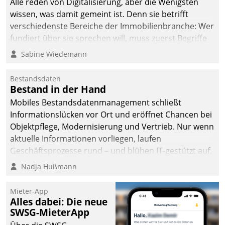
Alle reden von Digitalisierung, aber die Wenigsten
wissen, was damit gemeint ist. Denn sie betrifft
verschiedenste Bereiche der Immobilienbranche: Wer
fundiert über sie sprechen will, muss zuerst Begriffe
klären. Ein Aspekt ist die betriebliche Optimierung:
Sabine Wiedemann
Moderne Softwarelösungen ermöglichen große
Einsparungen durch optimierte und automatisierte
Bestandsdaten
Prozesse. Doch man darf nicht zu viel erwarten: Allein
Bestand in der Hand
mit der Einführung einer neuen Software ist es nicht
Mobiles Bestandsdatenmanagement schließt
getan. Die Digitalisierung erfordert von Unternehmen
Informationslücken vor Ort und eröffnet Chancen bei
die Bereitschaft, sich zu überprüfen, zu hinterfragen
Objektpflege, Modernisierung und Vertrieb. Nur wenn
und zu verändern.
aktuelle Informationen vorliegen, laufen
Geschäftsprozesse rund – und blühen IT-gestützt auf.
Nadja Hußmann
Mieter-App
Alles dabei: Die neue
SWSG-MieterApp