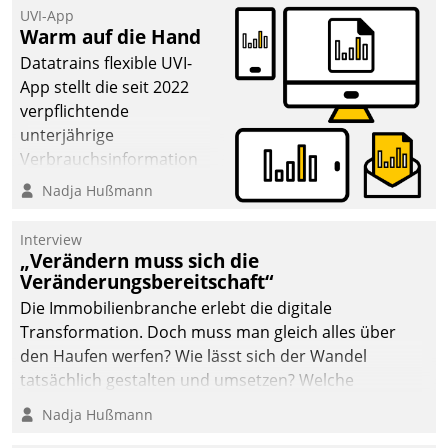
UVI-App
Warm auf die Hand
Datatrains flexible UVI-
App stellt die seit 2022
verpflichtende
unterjährige
Verbrauchsinformation
schnell, zuverlässig und
Nadja Hußmann
leicht bekömmlich bereit:
Die monatlichen
Interview
Mitteilungen zum
„Verändern muss sich die
Veränderungsbereitschaft“
Heizungs- und
Wasserverbrauch gehen
Die Immobilienbranche erlebt die digitale
automatisiert, vollständig
Transformation. Doch muss man gleich alles über
und auf Wunsch über
den Haufen werfen? Wie lässt sich der Wandel
mehrere zuvor
tatsächlich gestalten und umsetzen? Welche
festgelegte
Argumente zählen wirklich?
Nadja Hußmann
Kommunikationswege bei
den Empfängern ein.