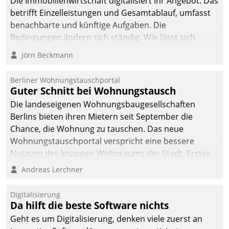
Die Immobilienwirtschaft digitalisiert ihr Angebot. Das
betrifft Einzelleistungen und Gesamtablauf, umfasst
benachbarte und künftige Aufgaben. Die
Bedingungen ändern sich ständig. Wie lässt sich
technisch die Kontrolle wahren und zugleich Freiraum
Jörn Beckmann
fürs Wachsen öffnen?
Berliner Wohnungstauschportal
Guter Schnitt bei Wohnungstausch
Die landeseigenen Wohnungsbaugesellschaften
Berlins bieten ihren Mietern seit September die
Chance, die Wohnung zu tauschen. Das neue
Wohnungstauschportal verspricht eine bessere
Nutzung des knappen Wohnraums der Stadt. Erster
Anwendungsfall für Datatrains Lösung API-Hub mit
Andreas Lerchner
Schnittstellen zu den ERP-Systemen der
Unternehmen.
Digitalisierung
Da hilft die beste Software nichts
Geht es um Digitalisierung, denken viele zuerst an