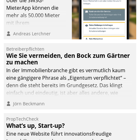
Über die SWSG-
MieterApp können die
mehr als 50.000 Mieter
mit ihrem
Wohnungsunternehmen
Andreas Lerchner
kommunizieren, auf dem
Laufenden bleiben, Daten
Betreiberpflichten
einsehen und ändern
Wie Sie vermeiden, den Bock zum Gärtner
oder
zu machen
Schadensmeldungen
In der Immobilienbranche gibt es vermutlich kaum
abgeben – rund um die
eine gängigere Phrase als „Eigentum verpflichtet“ –
Uhr.
denn die steht bereits im Grundgesetz. Das klingt
einfach und eindeutig, ist aber alles andere, wie
Branchenbeschäftigte wissen. Denn mit der
Jörn Beckmann
Verantwortung folgen Verpflichtungen.
PropTechCheck
What’s up, Start-up?
Eine neue Website führt innovationsfreudige