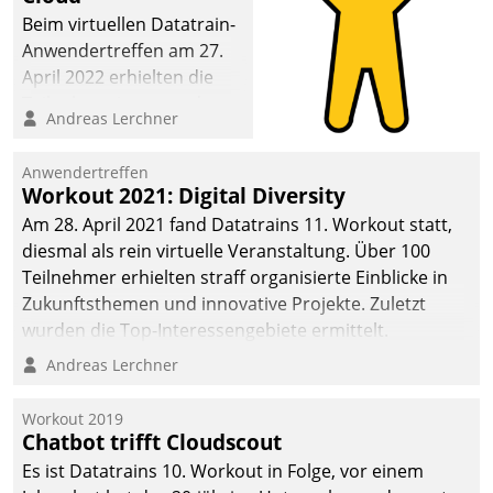
Beim virtuellen Datatrain-
Anwendertreffen am 27.
April 2022 erhielten die
Teilnehmerinnen und
Andreas Lerchner
Teilnehmer kurzweilige
Einblicke in innovative
Anwendertreffen
Cloud-Strategien und -
Workout 2021: Digital Diversity
Lösungen mit hohem
Am 28. April 2021 fand Datatrains 11. Workout statt,
Zukunftspotenzial.
diesmal als rein virtuelle Veranstaltung. Über 100
Teilnehmer erhielten straff organisierte Einblicke in
Zukunftsthemen und innovative Projekte. Zuletzt
wurden die Top-Interessengebiete ermittelt.
Andreas Lerchner
Workout 2019
Chatbot trifft Cloudscout
Es ist Datatrains 10. Workout in Folge, vor einem