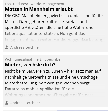
Lob- und Beschwerde-Management
Motzen in Mannheim erlaubt
Die GBG Mannheim engagiert sich umfassend für ihre
Mieter. Dazu gehören kulturelle, soziale und
sportliche Aktivitäten, die eine hohe Wohn- und
Lebensqualität unterstützen. Nun geht das
Engagement noch weiter: Für die zügige Bearbeitung
von Beschwerden – oder Lob – richtet das
Andreas Lerchner
Unternehmen mit Datatrains Applikation fürs Lob-
und Beschwerde-Management einen eigenen Kanal
Wohnungsabnahme & -übergabe
ein.
Mieter, wechsle dich?
Nicht beim Bauverein zu Lünen – hier setzt man auf
nachhaltige Mietverhältnisse und eine umsichtige
Mieterbetreuung. Seit wenigen Wochen sorgt
Datatrains mobile Applikation für die
Wohnungsabnahme und -übergabe dafür, dass
Mieter wohlgeordnet kommen und, so es sein muss,
Andreas Lerchner
gehen können.