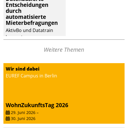
Entscheidungen
deutscher
durch
Wohnungsunternehmen
automatisierte
– und beschleunigt damit
Mieterbefragungen
den Weg vom
AktivBo und Datatrain
Mieteranliegen zum
kooperieren –
Dienstleisterauftrag.
Immobilienunternehmen
Weitere Themen
profitieren: Die nahtlose
Integration der Lösungen
von AktivBo und
Wir sind dabei
Datatrain ermöglicht
EUREF Campus in Berlin
automatisiert ausgelöste,
zielgerichtete
Mieterbefragungen – eine
starke Grundlage für
WohnZukunftsTag 2026
intelligente,
datengestützte
29. Juni 2026
–
30. Juni 2026
Entscheidungen.