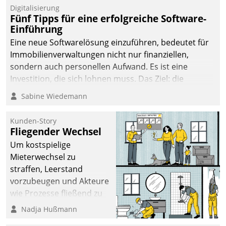
Digitalisierung
Fünf Tipps für eine erfolgreiche Software-
Einführung
Eine neue Softwarelösung einzuführen, bedeutet für
Immobilienverwaltungen nicht nur finanziellen,
sondern auch personellen Aufwand. Es ist eine
Investition, die sich lohnen muss. Das Ziel: die
nachhaltige Optimierung der Geschäftsabläufe. Damit
Sabine Wiedemann
dieses Ziel erreicht wird, sollten einige Grundregeln
befolgt werden.
Kunden-Story
Fliegender Wechsel
Um kostspielige
Mieterwechsel zu
straffen, Leerstand
vorzubeugen und Akteure
wie Prozesse fließend zu
vernetzen, nutzt die
Nadja Hußmann
Berliner Gewobag seit