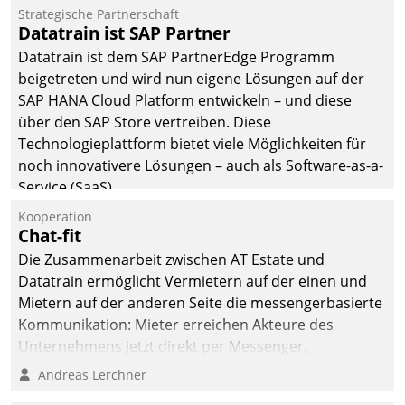
Jahresbeginn eine
Strategische Partnerschaft
Überblick, Einsicht und
Datatrain ist SAP Partner
Eingriff bietende Lösung.
Datatrain ist dem SAP PartnerEdge Programm
Zur Entwicklung setzte
beigetreten und wird nun eigene Lösungen auf der
man auf
SAP HANA Cloud Platform entwickeln – und diese
Cloudtechnologie,
über den SAP Store vertreiben. Diese
bewährte und Startup-
Technologieplattform bietet viele Möglichkeiten für
Partner sowie erstmals
noch innovativere Lösungen – auch als Software-as-a-
agile Projektmethoden.
Service (SaaS).
Kooperation
Chat-fit
Die Zusammenarbeit zwischen AT Estate und
Datatrain ermöglicht Vermietern auf der einen und
Mietern auf der anderen Seite die messengerbasierte
Kommunikation: Mieter erreichen Akteure des
Unternehmens jetzt direkt per Messenger,
Mitarbeiter oder Dienstleister empfangen oder
Andreas Lerchner
versenden die Nachrichten via Cockpit.