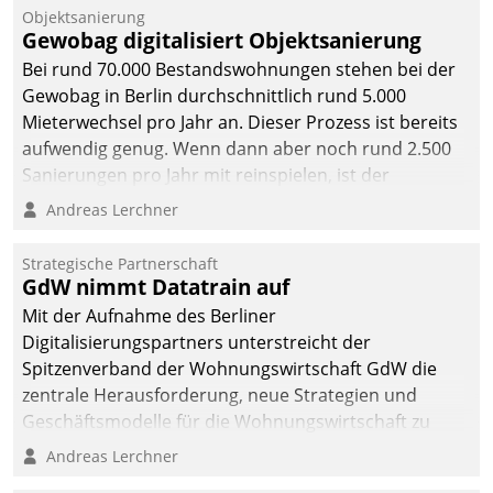
Objektsanierung
Gewobag digitalisiert Objektsanierung
Bei rund 70.000 Bestandswohnungen stehen bei der
Gewobag in Berlin durchschnittlich rund 5.000
Mieterwechsel pro Jahr an. Dieser Prozess ist bereits
aufwendig genug. Wenn dann aber noch rund 2.500
Sanierungen pro Jahr mit reinspielen, ist der
Betreuungs- und Organisationsaufwand immens. Im
Andreas Lerchner
Rahmen ihrer Digitalisierungsstrategie hat das
kommunale Wohnungsbauunternehmen daher
Strategische Partnerschaft
gemeinsam mit der Berliner Datatrain GmbH den
GdW nimmt Datatrain auf
Teilprozess der Objektsanierung digitalisiert.
Mit der Aufnahme des Berliner
Digitalisierungspartners unterstreicht der
Spitzenverband der Wohnungswirtschaft GdW die
zentrale Herausforderung, neue Strategien und
Geschäftsmodelle für die Wohnungswirtschaft zu
entwickeln.
Andreas Lerchner