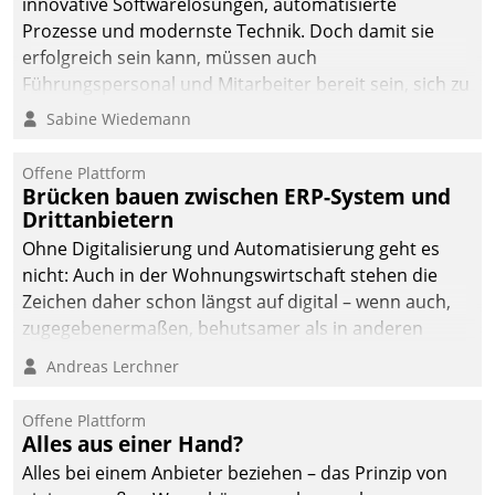
innovative Softwarelösungen, automatisierte
Prozesse und modernste Technik. Doch damit sie
erfolgreich sein kann, müssen auch
Führungspersonal und Mitarbeiter bereit sein, sich zu
verändern und anzupassen, sonst werden sie an ihr
Sabine Wiedemann
scheitern.
Offene Plattform
Brücken bauen zwischen ERP-System und
Drittanbietern
Ohne Digitalisierung und Automatisierung geht es
nicht: Auch in der Wohnungswirtschaft stehen die
Zeichen daher schon längst auf digital – wenn auch,
zugegebenermaßen, behutsamer als in anderen
Branchen.
Andreas Lerchner
Offene Plattform
Alles aus einer Hand?
Alles bei einem Anbieter beziehen – das Prinzip von