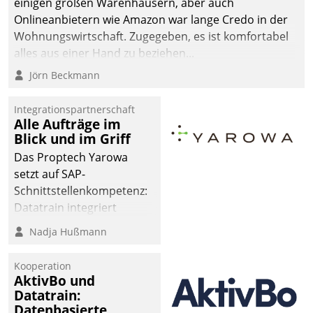
einigen großen Warenhäusern, aber auch
Onlineanbietern wie Amazon war lange Credo in der
Wohnungswirtschaft. Zugegeben, es ist komfortabel
alles aus einer Hand zu beziehen...
Jörn Beckmann
Integrationspartnerschaft
Alle Aufträge im
Blick und im Griff
Das Proptech Yarowa
setzt auf SAP-
Schnittstellenkompetenz:
Datatrain integriert
Yarowas Portal zur
Nadja Hußmann
Vergabe und Verwaltung
von Aufträgen der
Kooperation
operativen
AktivBo und
Instandhaltung in die
Datatrain:
Datenbasierte
SAP-Systemlandschaft