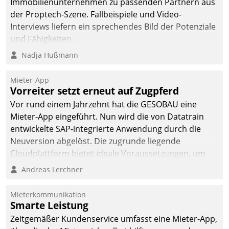
Immobilienunternehmen zu passenden Partnern aus
der Proptech-Szene. Fallbeispiele und Video-
Interviews liefern ein sprechendes Bild der Potenziale
und Fähigkeiten.
Nadja Hußmann
Mieter-App
Vorreiter setzt erneut auf Zugpferd
Vor rund einem Jahrzehnt hat die GESOBAU eine
Mieter-App eingeführt. Nun wird die von Datatrain
entwickelte SAP-integrierte Anwendung durch die
Neuversion abgelöst. Die zugrunde liegende
Cloudplattform bietet ideale Voraussetzungen, um
die Funktionalität der App zu erweitern und weitere
Andreas Lerchner
innovative Apps, auch von Drittanbietern, in SAP zu
integrieren.
Mieterkommunikation
Smarte Leistung
Zeitgemäßer Kundenservice umfasst eine Mieter-App,