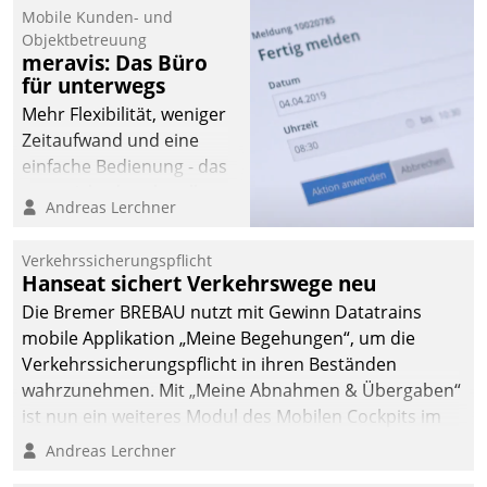
Mobile Kunden- und
Objektbetreuung
meravis: Das Büro
für unterwegs
Mehr Flexibilität, weniger
Zeitaufwand und eine
einfache Bedienung - das
verspricht das aktuelle
Andreas Lerchner
Cockpit für mobile
Mitarbeiter von
Verkehrssicherungspflicht
Datatrain. Die meravis
Hanseat sichert Verkehrswege neu
Wohnungsbau- und
Die Bremer BREBAU nutzt mit Gewinn Datatrains
Immobilien GmbH hat
mobile Applikation „Meine Begehungen“, um die
sich dabei für den Betrieb
Verkehrssicherungspflicht in ihren Beständen
der Lösung über die SAP
wahrzunehmen. Mit „Meine Abnahmen & Übergaben“
Cloud Platform
ist nun ein weiteres Modul des Mobilen Cockpits im
entschieden - als erstes
Einsatz.
Andreas Lerchner
Unternehmen am
Wohnungsmarkt.