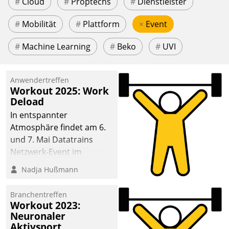
#
Cloud
#
Proptechs
#
Dienstleister
#
Mobilität
#
Plattform
×
Event
#
Machine Learning
#
Beko
#
UVI
Anwendertreffen
Workout 2025: Work
Deload
In entspannter
Atmosphäre findet am 6.
und 7. Mai Datatrains
Netzwerk-Event im
Kunden- und Partnerkreis
Nadja Hußmann
statt. Zentrale Frage: Wie
lassen sich
Branchentreffen
Mammutprojekte
Workout 2023:
meistern und Workloads
Neuronaler
Aktivsport
wuppen – bei zunehmend