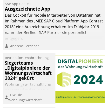
SAP App Contest
Ausgezeichnete App
Das Cockpit für mobile Mitarbeiter von Datatrain hat
im Rahmen des „MEE SAP Cloud Platform App Contest
2018“ eine Auszeichnung erhalten. Im Frühjahr 2019
nahm der Berliner SAP-Partner sie persönlich
entgegen.
Andreas Lerchner
Betriebskostenabrechnung
Siegerteams
„Digitalpioniere der
Wohnungswirtschaft
2024“ gekürt
Wohnungswirtschaftliche
Vorreiter für den Weg in
DW Die
eine digitale Zukunft zu
Wohnungswirtschaft
finden, ist das Ziel des
Awards „Digitalpioniere