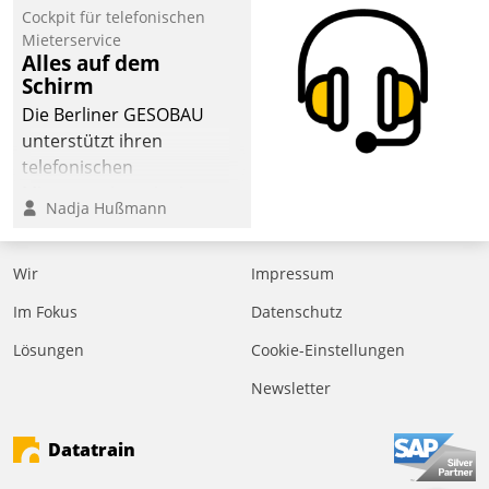
Cockpit für telefonischen
der
Mieterservice
Wohnungswirtschaft“.
Alles auf dem
Bewerben können sich
Schirm
dafür ein Team
Die Berliner GESOBAU
bestehend aus
unterstützt ihren
Wohnungsunternehmen
telefonischen
und PropTech.
Mieterservice mit einem
Nadja Hußmann
digitalen Cockpit, das
situationsbezogen
passende Fragen und
Wir
Impressum
Schlagworte auswirft.
Im Fokus
Datenschutz
Eine intuitive
Dialogführung ermöglicht
Lösungen
Cookie-Einstellungen
dem externen
Newsletter
Serviceteam, Anrufe von
Mietenden zügiger und
Datatrain
effizienter zu bearbeiten.