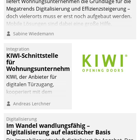
liefert Wohnungsunternehmen die Grundlage für die
Megatrends Digitalisierung und Effizienzsteigerung –
doch vielerorts muss er erst noch aufgebaut werden.
Mobile Lösungen sind dabei eine große Hilfe.
Sabine Wiedemann
Integration
KIWI-Schnittstelle
für
Wohnungsunternehmen
KIWI, der Anbieter für
digitalen Türzugang,
kooperiert mit dem
Beratungs- und
Andreas Lerchner
Softwareentwicklungshaus
Datatrain.
Digitalisierung
Im Wandel wandlungsfähig –
Digitalisierung auf elastischer Basis