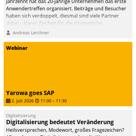
Jahrzehnt hat das 20-jährige Unternehmen das erste
Anwendertreffen organisiert. Beiträge und Besucher
haben sich verdoppelt, diesmal sind viele Partner
dabei – klares Zeichen für die strategische
Fokussierung auf den Kunden.
Andreas Lerchner
Webinar
Yarowa goes SAP
2. Juli 2026
11:00
–
11:30
Digitalisierung
Digitalisierung bedeutet Veränderung
Heilsversprechen, Modewort, großes Fragezeichen?