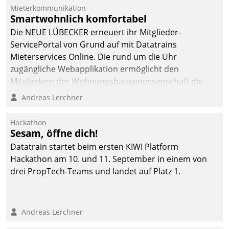
Mieterkommunikation
Smartwohnlich komfortabel
Die NEUE LÜBECKER erneuert ihr Mitglieder-
ServicePortal von Grund auf mit Datatrains
Mieterservices Online. Die rund um die Uhr
zugängliche Webapplikation ermöglicht den
Mitgliedern der Wohnungs­bau­genossenschaft die
Kontaktaufnahme per Smartphone, Tablet oder PC.
Andreas Lerchner
Hackathon
Sesam, öffne dich!
Datatrain startet beim ersten KIWI Platform
Hackathon am 10. und 11. September in einem von
drei PropTech-Teams und landet auf Platz 1.
Andreas Lerchner