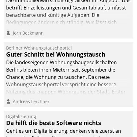
Die Immobilienwirtschaft digitalisiert ihr Angebot. Das
betrifft Einzelleistungen und Gesamtablauf, umfasst
benachbarte und künftige Aufgaben. Die
Bedingungen ändern sich ständig. Wie lässt sich
technisch die Kontrolle wahren und zugleich Freiraum
Jörn Beckmann
fürs Wachsen öffnen?
Berliner Wohnungstauschportal
Guter Schnitt bei Wohnungstausch
Die landeseigenen Wohnungsbaugesellschaften
Berlins bieten ihren Mietern seit September die
Chance, die Wohnung zu tauschen. Das neue
Wohnungstauschportal verspricht eine bessere
Nutzung des knappen Wohnraums der Stadt. Erster
Anwendungsfall für Datatrains Lösung API-Hub mit
Andreas Lerchner
Schnittstellen zu den ERP-Systemen der
Unternehmen.
Digitalisierung
Da hilft die beste Software nichts
Geht es um Digitalisierung, denken viele zuerst an