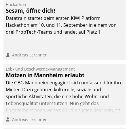
Hackathon
Sesam, öffne dich!
Datatrain startet beim ersten KIWI Platform
Hackathon am 10. und 11. September in einem von
drei PropTech-Teams und landet auf Platz 1.
Andreas Lerchner
Lob- und Beschwerde-Management
Motzen in Mannheim erlaubt
Die GBG Mannheim engagiert sich umfassend für ihre
Mieter. Dazu gehören kulturelle, soziale und
sportliche Aktivitäten, die eine hohe Wohn- und
Lebensqualität unterstützen. Nun geht das
Engagement noch weiter: Für die zügige Bearbeitung
von Beschwerden – oder Lob – richtet das
Andreas Lerchner
Unternehmen mit Datatrains Applikation fürs Lob-