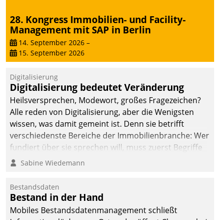
28. Kongress Immobilien- und Facility-
Management mit SAP in Berlin
14. September 2026
–
15. September 2026
Digitalisierung
Digitalisierung bedeutet Veränderung
Heilsversprechen, Modewort, großes Fragezeichen?
Alle reden von Digitalisierung, aber die Wenigsten
wissen, was damit gemeint ist. Denn sie betrifft
verschiedenste Bereiche der Immobilienbranche: Wer
fundiert über sie sprechen will, muss zuerst Begriffe
klären. Ein Aspekt ist die betriebliche Optimierung:
Sabine Wiedemann
Moderne Softwarelösungen ermöglichen große
Einsparungen durch optimierte und automatisierte
Bestandsdaten
Prozesse. Doch man darf nicht zu viel erwarten: Allein
Bestand in der Hand
mit der Einführung einer neuen Software ist es nicht
Mobiles Bestandsdatenmanagement schließt
getan. Die Digitalisierung erfordert von Unternehmen