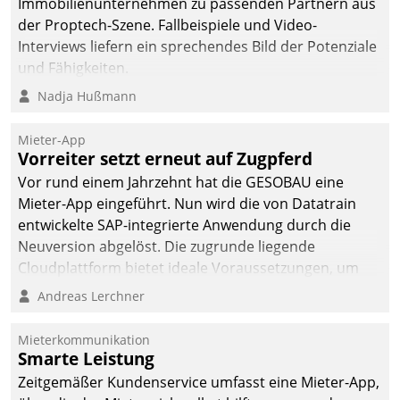
Immobilienunternehmen zu passenden Partnern aus
der Proptech-Szene. Fallbeispiele und Video-
Interviews liefern ein sprechendes Bild der Potenziale
und Fähigkeiten.
Nadja Hußmann
Mieter-App
Vorreiter setzt erneut auf Zugpferd
Vor rund einem Jahrzehnt hat die GESOBAU eine
Mieter-App eingeführt. Nun wird die von Datatrain
entwickelte SAP-integrierte Anwendung durch die
Neuversion abgelöst. Die zugrunde liegende
Cloudplattform bietet ideale Voraussetzungen, um
die Funktionalität der App zu erweitern und weitere
Andreas Lerchner
innovative Apps, auch von Drittanbietern, in SAP zu
integrieren.
Mieterkommunikation
Smarte Leistung
Zeitgemäßer Kundenservice umfasst eine Mieter-App,