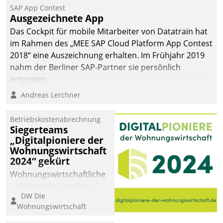
SAP App Contest
Ausgezeichnete App
Das Cockpit für mobile Mitarbeiter von Datatrain hat
im Rahmen des „MEE SAP Cloud Platform App Contest
2018“ eine Auszeichnung erhalten. Im Frühjahr 2019
nahm der Berliner SAP-Partner sie persönlich
entgegen.
Andreas Lerchner
Betriebskostenabrechnung
Siegerteams
„Digitalpioniere der
Wohnungswirtschaft
2024“ gekürt
Wohnungswirtschaftliche
Vorreiter für den Weg in
DW Die
eine digitale Zukunft zu
Wohnungswirtschaft
finden, ist das Ziel des
Awards „Digitalpioniere