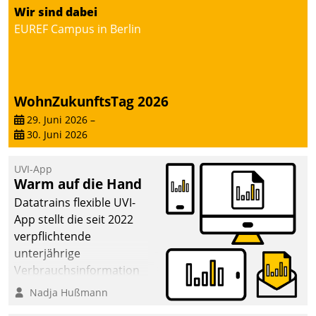
von AktivBo und
Wir sind dabei
Datatrain ermöglicht
EUREF Campus in Berlin
automatisiert ausgelöste,
zielgerichtete
Mieterbefragungen – eine
starke Grundlage für
WohnZukunftsTag 2026
intelligente,
datengestützte
29. Juni 2026
–
30. Juni 2026
Entscheidungen.
UVI-App
Warm auf die Hand
Datatrains flexible UVI-
App stellt die seit 2022
verpflichtende
unterjährige
Verbrauchsinformation
schnell, zuverlässig und
Nadja Hußmann
leicht bekömmlich bereit: