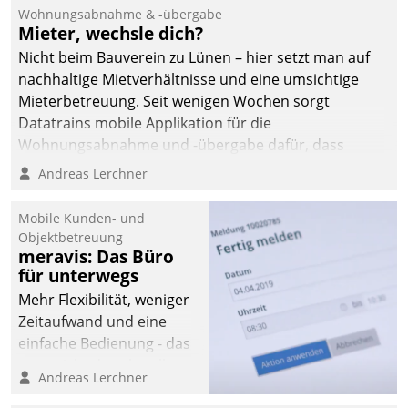
und Beschwerde-Management einen eigenen Kanal
Wohnungsabnahme & -übergabe
ein.
Mieter, wechsle dich?
Nicht beim Bauverein zu Lünen – hier setzt man auf
nachhaltige Mietverhältnisse und eine umsichtige
Mieterbetreuung. Seit wenigen Wochen sorgt
Datatrains mobile Applikation für die
Wohnungsabnahme und -übergabe dafür, dass
Mieter wohlgeordnet kommen und, so es sein muss,
Andreas Lerchner
gehen können.
Mobile Kunden- und
Objektbetreuung
meravis: Das Büro
für unterwegs
Mehr Flexibilität, weniger
Zeitaufwand und eine
einfache Bedienung - das
verspricht das aktuelle
Andreas Lerchner
Cockpit für mobile