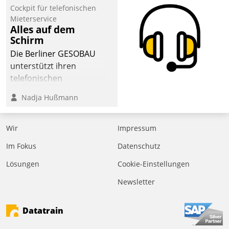
Cockpit für telefonischen
der
Mieterservice
Wohnungswirtschaft“.
Alles auf dem
Bewerben können sich
Schirm
dafür ein Team
Die Berliner GESOBAU
bestehend aus
unterstützt ihren
Wohnungsunternehmen
telefonischen
und PropTech.
Mieterservice mit einem
Nadja Hußmann
digitalen Cockpit, das
situationsbezogen
passende Fragen und
Wir
Impressum
Schlagworte auswirft.
Im Fokus
Datenschutz
Eine intuitive
Dialogführung ermöglicht
Lösungen
Cookie-Einstellungen
dem externen
Newsletter
Serviceteam, Anrufe von
Mietenden zügiger und
Datatrain
effizienter zu bearbeiten.