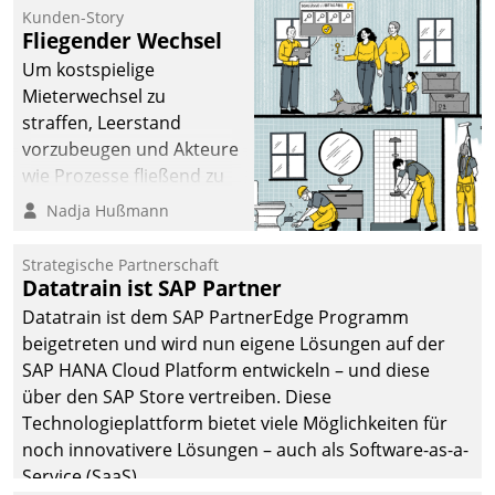
befolgt werden.
Kunden-Story
Fliegender Wechsel
Um kostspielige
Mieterwechsel zu
straffen, Leerstand
vorzubeugen und Akteure
wie Prozesse fließend zu
vernetzen, nutzt die
Nadja Hußmann
Berliner Gewobag seit
Jahresbeginn eine
Strategische Partnerschaft
Überblick, Einsicht und
Datatrain ist SAP Partner
Eingriff bietende Lösung.
Datatrain ist dem SAP PartnerEdge Programm
Zur Entwicklung setzte
beigetreten und wird nun eigene Lösungen auf der
man auf
SAP HANA Cloud Platform entwickeln – und diese
Cloudtechnologie,
über den SAP Store vertreiben. Diese
bewährte und Startup-
Technologieplattform bietet viele Möglichkeiten für
Partner sowie erstmals
noch innovativere Lösungen – auch als Software-as-a-
agile Projektmethoden.
Service (SaaS).