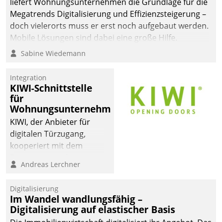
liefert Wohnungsunternehmen die Grundlage für die
Megatrends Digitalisierung und Effizienzsteigerung –
doch vielerorts muss er erst noch aufgebaut werden.
Mobile Lösungen sind dabei eine große Hilfe.
Sabine Wiedemann
Integration
KIWI-Schnittstelle
für
Wohnungsunternehmen
KIWI, der Anbieter für
digitalen Türzugang,
kooperiert mit dem
Beratungs- und
Andreas Lerchner
Softwareentwicklungshaus
Datatrain.
Digitalisierung
Im Wandel wandlungsfähig –
Digitalisierung auf elastischer Basis