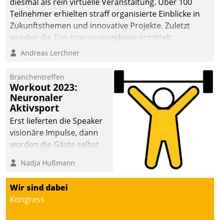
diesmal als rein virtuelle Veranstaltung. Über 100
Teilnehmer erhielten straff organisierte Einblicke in
Zukunftsthemen und innovative Projekte. Zuletzt
wurden die Top-Interessengebiete ermittelt.
Andreas Lerchner
Branchentreffen
Workout 2023:
Neuronaler
Aktivsport
Erst lieferten die Speaker
visionäre Impulse, dann
wurden die Gäste selbst
aktiv und sammelten
Nadja Hußmann
methodisch
Vernetzungsideen fürs
Wir sind dabei
Quartier. Dazwischen
Kongress
zeigte Datatrain, was es
Neues zu bieten hat.