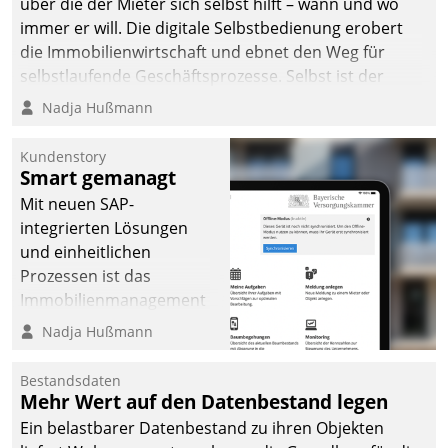
über die der Mieter sich selbst hilft – wann und wo
immer er will. Die digitale Selbstbedienung erobert
die Immobilienwirtschaft und ebnet den Weg für
selbstlaufende Geschäftsprozesse. Selbst ist der
Kunde und smart der Serviceanbieter.
Nadja Hußmann
Kundenstory
Smart gemanagt
Mit neuen SAP-
integrierten Lösungen
und einheitlichen
Prozessen ist das
Immobilienmanagement
der Bayerischen
Nadja Hußmann
Versorgungskammer im
Ressort Kapitalanlage für
Bestandsdaten
künftige Aufgaben und
Mehr Wert auf den Datenbestand legen
Herausforderungen
Ein belastbarer Datenbestand zu ihren Objekten
gerüstet.