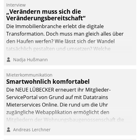
Die monatlichen
Interview
Mitteilungen zum
„Verändern muss sich die
Veränderungsbereitschaft“
Heizungs- und
Wasserverbrauch gehen
Die Immobilienbranche erlebt die digitale
automatisiert, vollständig
Transformation. Doch muss man gleich alles über
und auf Wunsch über
den Haufen werfen? Wie lässt sich der Wandel
mehrere zuvor
tatsächlich gestalten und umsetzen? Welche
festgelegte
Argumente zählen wirklich?
Nadja Hußmann
Kommunikationswege bei
den Empfängern ein.
Mieterkommunikation
Smartwohnlich komfortabel
Die NEUE LÜBECKER erneuert ihr Mitglieder-
ServicePortal von Grund auf mit Datatrains
Mieterservices Online. Die rund um die Uhr
zugängliche Webapplikation ermöglicht den
Mitgliedern der Wohnungs­bau­genossenschaft die
Kontaktaufnahme per Smartphone, Tablet oder PC.
Andreas Lerchner