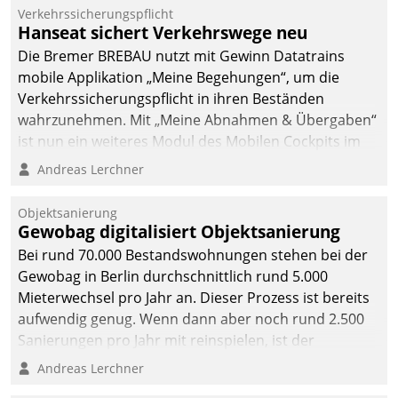
Mitarbeiter von
Verkehrssicherungspflicht
Datatrain. Die meravis
Hanseat sichert Verkehrswege neu
Wohnungsbau- und
Die Bremer BREBAU nutzt mit Gewinn Datatrains
Immobilien GmbH hat
mobile Applikation „Meine Begehungen“, um die
sich dabei für den Betrieb
Verkehrssicherungspflicht in ihren Beständen
der Lösung über die SAP
wahrzunehmen. Mit „Meine Abnahmen & Übergaben“
Cloud Platform
ist nun ein weiteres Modul des Mobilen Cockpits im
entschieden - als erstes
Einsatz.
Andreas Lerchner
Unternehmen am
Wohnungsmarkt.
Objektsanierung
Gewobag digitalisiert Objektsanierung
Bei rund 70.000 Bestandswohnungen stehen bei der
Gewobag in Berlin durchschnittlich rund 5.000
Mieterwechsel pro Jahr an. Dieser Prozess ist bereits
aufwendig genug. Wenn dann aber noch rund 2.500
Sanierungen pro Jahr mit reinspielen, ist der
Betreuungs- und Organisationsaufwand immens. Im
Andreas Lerchner
Rahmen ihrer Digitalisierungsstrategie hat das