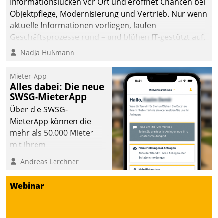
Informationslücken vor Ort und eröffnet Chancen bei
die Bereitschaft, sich zu überprüfen, zu hinterfragen
Objektpflege, Modernisierung und Vertrieb. Nur wenn
und zu verändern.
aktuelle Informationen vorliegen, laufen
Geschäftsprozesse rund – und blühen IT-gestützt auf.
Nadja Hußmann
Mieter-App
Alles dabei: Die neue
SWSG-MieterApp
Über die SWSG-
MieterApp können die
mehr als 50.000 Mieter
mit ihrem
Wohnungsunternehmen
Andreas Lerchner
kommunizieren, auf dem
Laufenden bleiben, Daten
Webinar
einsehen und ändern
oder
Schadensmeldungen