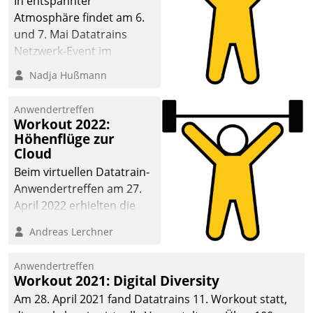
In entspannter
Atmosphäre findet am 6.
und 7. Mai Datatrains
Netzwerk-Event im
Kunden- und Partnerkreis
Nadja Hußmann
statt. Zentrale Frage: Wie
lassen sich
Anwendertreffen
Mammutprojekte
Workout 2022:
meistern und Workloads
Höhenflüge zur
Cloud
wuppen – bei zunehmend
anspruchsvollen
Beim virtuellen Datatrain-
Aufgaben und
Anwendertreffen am 27.
abnehmendem
April 2022 erhielten die
Nachwuchs?
Teilnehmerinnen und
Andreas Lerchner
Teilnehmer kurzweilige
Einblicke in innovative
Anwendertreffen
Cloud-Strategien und -
Workout 2021: Digital Diversity
Lösungen mit hohem
Am 28. April 2021 fand Datatrains 11. Workout statt,
Zukunftspotenzial.