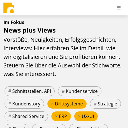
Im Fokus
News plus Views
Vorstöße, Neuigkeiten, Erfolgsgeschichten,
Interviews: Hier erfahren Sie im Detail, wie
wir digitalisieren und Sie profitieren können.
Steuern Sie über die Auswahl der Stichworte,
was Sie interessiert.
#
Schnittstellen, API
#
Kundenservice
#
Kundenstory
×
Drittsysteme
#
Strategie
#
Shared Service
×
ERP
×
UX/UI