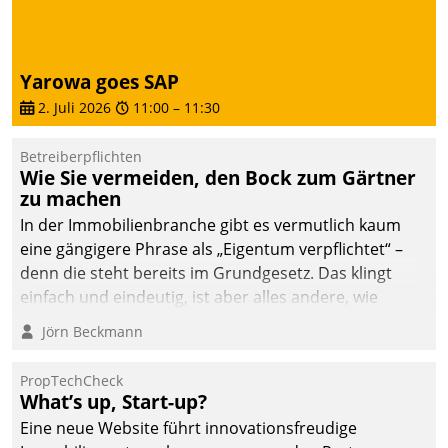
abgeben – rund um die
Uhr.
Yarowa goes SAP
2. Juli 2026
11:00
–
11:30
Betreiberpflichten
Wie Sie vermeiden, den Bock zum Gärtner
zu machen
In der Immobilienbranche gibt es vermutlich kaum
eine gängigere Phrase als „Eigentum verpflichtet“ –
denn die steht bereits im Grundgesetz. Das klingt
einfach und eindeutig, ist aber alles andere, wie
Branchenbeschäftigte wissen. Denn mit der
Jörn Beckmann
Verantwortung folgen Verpflichtungen.
PropTechCheck
What’s up, Start-up?
Eine neue Website führt innovationsfreudige