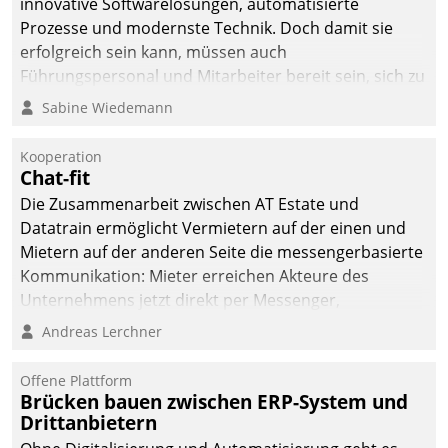
innovative Softwarelösungen, automatisierte
Prozesse und modernste Technik. Doch damit sie
erfolgreich sein kann, müssen auch
Führungspersonal und Mitarbeiter bereit sein, sich zu
verändern und anzupassen, sonst werden sie an ihr
Sabine Wiedemann
scheitern.
Kooperation
Chat-fit
Die Zusammenarbeit zwischen AT Estate und
Datatrain ermöglicht Vermietern auf der einen und
Mietern auf der anderen Seite die messengerbasierte
Kommunikation: Mieter erreichen Akteure des
Unternehmens jetzt direkt per Messenger,
Mitarbeiter oder Dienstleister empfangen oder
Andreas Lerchner
versenden die Nachrichten via Cockpit.
Offene Plattform
Brücken bauen zwischen ERP-System und
Drittanbietern