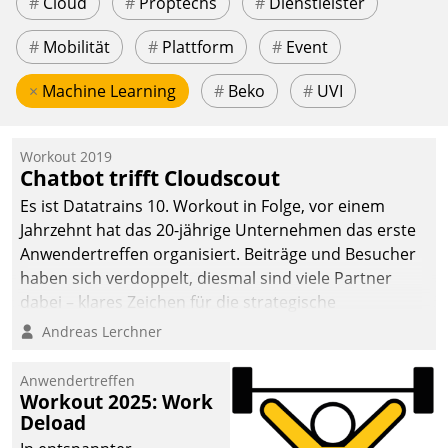
#
Cloud
#
Proptechs
#
Dienstleister
#
Mobilität
#
Plattform
#
Event
×
Machine Learning
#
Beko
#
UVI
Workout 2019
Chatbot trifft Cloudscout
Es ist Datatrains 10. Workout in Folge, vor einem
Jahrzehnt hat das 20-jährige Unternehmen das erste
Anwendertreffen organisiert. Beiträge und Besucher
haben sich verdoppelt, diesmal sind viele Partner
dabei – klares Zeichen für die strategische
Fokussierung auf den Kunden.
Andreas Lerchner
Anwendertreffen
Workout 2025: Work
Deload