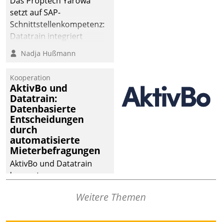
Das Proptech Yarowa
setzt auf SAP-
Schnittstellenkompetenz:
Datatrain integriert
Yarowas Portal zur
Nadja Hußmann
Vergabe und Verwaltung
von Aufträgen der
Kooperation
operativen
AktivBo und
Instandhaltung in die
Datatrain:
Datenbasierte
SAP-Systemlandschaft
Entscheidungen
deutscher
durch
Wohnungsunternehmen
automatisierte
– und beschleunigt damit
Mieterbefragungen
den Weg vom
AktivBo und Datatrain
Mieteranliegen zum
kooperieren –
Dienstleisterauftrag.
Immobilienunternehmen
Weitere Themen
profitieren: Die nahtlose
Integration der Lösungen