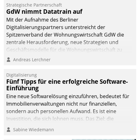
kommunale Wohnungsbauunternehmen daher
Strategische Partnerschaft
gemeinsam mit der Berliner Datatrain GmbH den
GdW nimmt Datatrain auf
Teilprozess der Objektsanierung digitalisiert.
Mit der Aufnahme des Berliner
Digitalisierungspartners unterstreicht der
Spitzenverband der Wohnungswirtschaft GdW die
zentrale Herausforderung, neue Strategien und
Geschäftsmodelle für die Wohnungswirtschaft zu
entwickeln.
Andreas Lerchner
Digitalisierung
Fünf Tipps für eine erfolgreiche Software-
Einführung
Eine neue Softwarelösung einzuführen, bedeutet für
Immobilienverwaltungen nicht nur finanziellen,
sondern auch personellen Aufwand. Es ist eine
Investition, die sich lohnen muss. Das Ziel: die
nachhaltige Optimierung der Geschäftsabläufe. Damit
Sabine Wiedemann
dieses Ziel erreicht wird, sollten einige Grundregeln