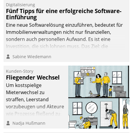
Digitalisierung
Fünf Tipps für eine erfolgreiche Software-
Einführung
Eine neue Softwarelösung einzuführen, bedeutet für
Immobilienverwaltungen nicht nur finanziellen,
sondern auch personellen Aufwand. Es ist eine
Investition, die sich lohnen muss. Das Ziel: die
nachhaltige Optimierung der Geschäftsabläufe. Damit
Sabine Wiedemann
dieses Ziel erreicht wird, sollten einige Grundregeln
befolgt werden.
Kunden-Story
Fliegender Wechsel
Um kostspielige
Mieterwechsel zu
straffen, Leerstand
vorzubeugen und Akteure
wie Prozesse fließend zu
vernetzen, nutzt die
Nadja Hußmann
Berliner Gewobag seit