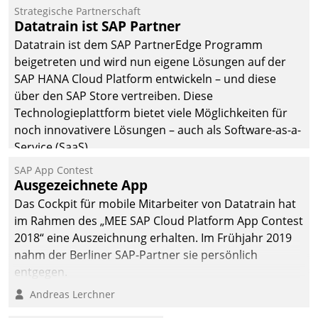
Jahresbeginn eine
Strategische Partnerschaft
Überblick, Einsicht und
Datatrain ist SAP Partner
Eingriff bietende Lösung.
Datatrain ist dem SAP PartnerEdge Programm
Zur Entwicklung setzte
beigetreten und wird nun eigene Lösungen auf der
man auf
SAP HANA Cloud Platform entwickeln – und diese
Cloudtechnologie,
über den SAP Store vertreiben. Diese
bewährte und Startup-
Technologieplattform bietet viele Möglichkeiten für
Partner sowie erstmals
noch innovativere Lösungen – auch als Software-as-a-
agile Projektmethoden.
Service (SaaS).
SAP App Contest
Ausgezeichnete App
Das Cockpit für mobile Mitarbeiter von Datatrain hat
im Rahmen des „MEE SAP Cloud Platform App Contest
2018“ eine Auszeichnung erhalten. Im Frühjahr 2019
nahm der Berliner SAP-Partner sie persönlich
entgegen.
Andreas Lerchner