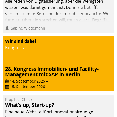
Alle reden von Digitalisierung, aber die Wenigsten
wissen, was damit gemeint ist. Denn sie betrifft
verschiedenste Bereiche der Immobilienbranche: Wer
fundiert über sie sprechen will, muss zuerst Begriffe
klären. Ein Aspekt ist die betriebliche Optimierung:
Sabine Wiedemann
Moderne Softwarelösungen ermöglichen große
Einsparungen durch optimierte und automatisierte
Wir sind dabei
Prozesse. Doch man darf nicht zu viel erwarten: Allein
Kongress
mit der Einführung einer neuen Software ist es nicht
getan. Die Digitalisierung erfordert von Unternehmen
die Bereitschaft, sich zu überprüfen, zu hinterfragen
28. Kongress Immobilien- und Facility-
und zu verändern.
Management mit SAP in Berlin
14. September 2026
–
15. September 2026
PropTechCheck
What’s up, Start-up?
Eine neue Website führt innovationsfreudige