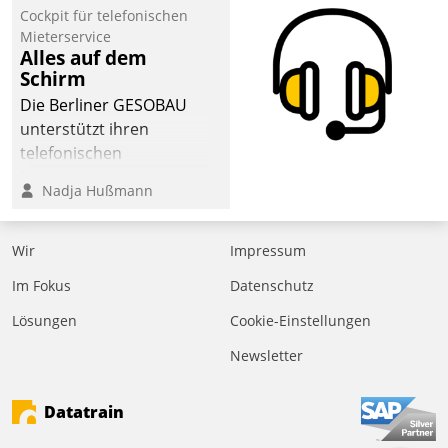
Cockpit für telefonischen
Mieterservice
Alles auf dem
Schirm
Die Berliner GESOBAU
unterstützt ihren
telefonischen
Mieterservice mit einem
Nadja Hußmann
digitalen Cockpit, das
situationsbezogen
passende Fragen und
Wir
Impressum
Schlagworte auswirft.
Im Fokus
Datenschutz
Eine intuitive
Dialogführung ermöglicht
Lösungen
Cookie-Einstellungen
dem externen
Newsletter
Serviceteam, Anrufe von
Mietenden zügiger und
Datatrain
effizienter zu bearbeiten.