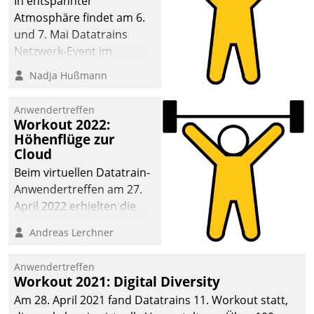
In entspannter
Atmosphäre findet am 6.
und 7. Mai Datatrains
Netzwerk-Event im
Kunden- und Partnerkreis
Nadja Hußmann
statt. Zentrale Frage: Wie
lassen sich
Anwendertreffen
Mammutprojekte
Workout 2022:
meistern und Workloads
Höhenflüge zur
Cloud
wuppen – bei zunehmend
anspruchsvollen
Beim virtuellen Datatrain-
Aufgaben und
Anwendertreffen am 27.
abnehmendem
April 2022 erhielten die
Nachwuchs?
Teilnehmerinnen und
Andreas Lerchner
Teilnehmer kurzweilige
Einblicke in innovative
Anwendertreffen
Cloud-Strategien und -
Workout 2021: Digital Diversity
Lösungen mit hohem
Am 28. April 2021 fand Datatrains 11. Workout statt,
Zukunftspotenzial.