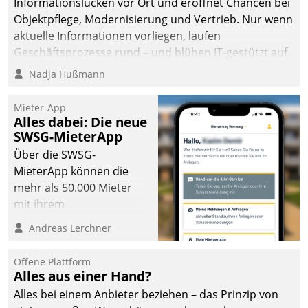
Informationslücken vor Ort und eröffnet Chancen bei
Objektpflege, Modernisierung und Vertrieb. Nur wenn
aktuelle Informationen vorliegen, laufen
Geschäftsprozesse rund – und blühen IT-gestützt auf.
Nadja Hußmann
Mieter-App
Alles dabei: Die neue
SWSG-MieterApp
Über die SWSG-
MieterApp können die
mehr als 50.000 Mieter
mit ihrem
Wohnungsunternehmen
Andreas Lerchner
kommunizieren, auf dem
Laufenden bleiben, Daten
Offene Plattform
einsehen und ändern
Alles aus einer Hand?
oder
Alles bei einem Anbieter beziehen – das Prinzip von
Schadensmeldungen