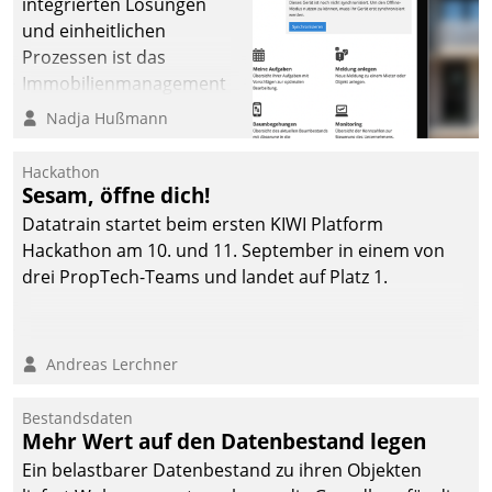
integrierten Lösungen
und einheitlichen
Prozessen ist das
Immobilienmanagement
der Bayerischen
Nadja Hußmann
Versorgungskammer im
Ressort Kapitalanlage für
Hackathon
künftige Aufgaben und
Sesam, öffne dich!
Herausforderungen
Datatrain startet beim ersten KIWI Platform
gerüstet.
Hackathon am 10. und 11. September in einem von
drei PropTech-Teams und landet auf Platz 1.
Andreas Lerchner
Bestandsdaten
Mehr Wert auf den Datenbestand legen
Ein belastbarer Datenbestand zu ihren Objekten