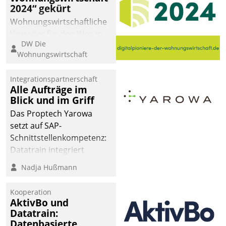
2024“ gekürt
Wohnungswirtschaftliche
Vorreiter für den Weg in
DW Die
eine digitale Zukunft zu
Wohnungswirtschaft
finden, ist das Ziel des
Awards „Digitalpioniere
Integrationspartnerschaft
der
Alle Aufträge im
Wohnungswirtschaft“.
Blick und im Griff
Bewerben können sich
Das Proptech Yarowa
dafür ein Team
setzt auf SAP-
bestehend aus
Schnittstellenkompetenz:
Wohnungsunternehmen
Datatrain integriert
und PropTech.
Yarowas Portal zur
Nadja Hußmann
Vergabe und Verwaltung
von Aufträgen der
Kooperation
operativen
AktivBo und
Instandhaltung in die
Datatrain:
Datenbasierte
SAP-Systemlandschaft