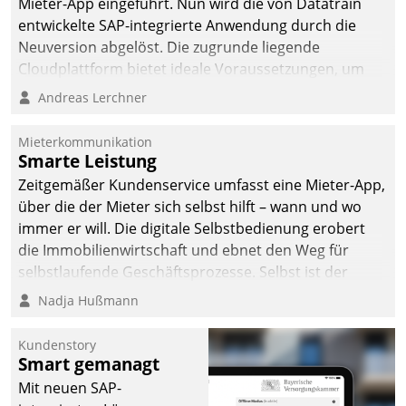
Mieter-App eingeführt. Nun wird die von Datatrain
entwickelte SAP-integrierte Anwendung durch die
Neuversion abgelöst. Die zugrunde liegende
Cloudplattform bietet ideale Voraussetzungen, um
die Funktionalität der App zu erweitern und weitere
Andreas Lerchner
innovative Apps, auch von Drittanbietern, in SAP zu
integrieren.
Mieterkommunikation
Smarte Leistung
Zeitgemäßer Kundenservice umfasst eine Mieter-App,
über die der Mieter sich selbst hilft – wann und wo
immer er will. Die digitale Selbstbedienung erobert
die Immobilienwirtschaft und ebnet den Weg für
selbstlaufende Geschäftsprozesse. Selbst ist der
Kunde und smart der Serviceanbieter.
Nadja Hußmann
Kundenstory
Smart gemanagt
Mit neuen SAP-