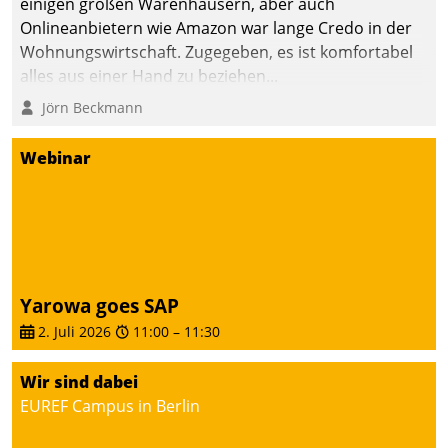
einigen großen Warenhäusern, aber auch
abgeben – rund um die
Onlineanbietern wie Amazon war lange Credo in der
Uhr.
Wohnungswirtschaft. Zugegeben, es ist komfortabel
alles aus einer Hand zu beziehen...
Jörn Beckmann
Webinar
Yarowa goes SAP
2. Juli 2026
11:00
–
11:30
Wir sind dabei
EUREF Campus in Berlin