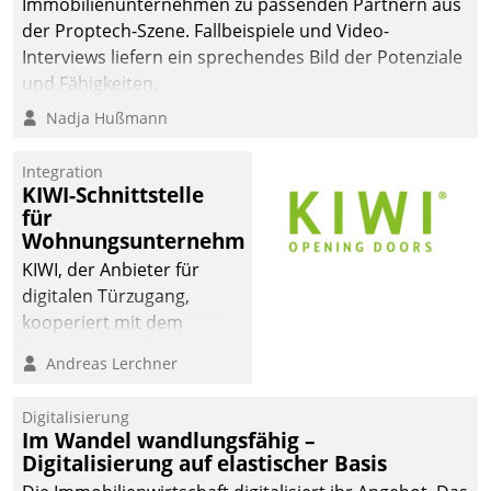
Immobilienunternehmen zu passenden Partnern aus
der Proptech-Szene. Fallbeispiele und Video-
Interviews liefern ein sprechendes Bild der Potenziale
und Fähigkeiten.
Nadja Hußmann
Integration
KIWI-Schnittstelle
für
Wohnungsunternehmen
KIWI, der Anbieter für
digitalen Türzugang,
kooperiert mit dem
Beratungs- und
Andreas Lerchner
Softwareentwicklungshaus
Datatrain.
Digitalisierung
Im Wandel wandlungsfähig –
Digitalisierung auf elastischer Basis