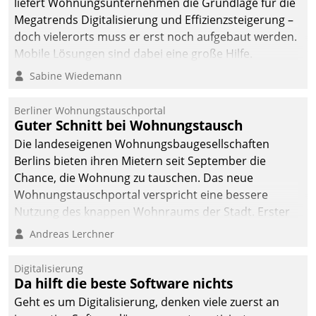
liefert Wohnungsunternehmen die Grundlage für die
Megatrends Digitalisierung und Effizienzsteigerung –
doch vielerorts muss er erst noch aufgebaut werden.
Mobile Lösungen sind dabei eine große Hilfe.
Sabine Wiedemann
Berliner Wohnungstauschportal
Guter Schnitt bei Wohnungstausch
Die landeseigenen Wohnungsbaugesellschaften
Berlins bieten ihren Mietern seit September die
Chance, die Wohnung zu tauschen. Das neue
Wohnungstauschportal verspricht eine bessere
Nutzung des knappen Wohnraums der Stadt. Erster
Anwendungsfall für Datatrains Lösung API-Hub mit
Andreas Lerchner
Schnittstellen zu den ERP-Systemen der
Unternehmen.
Digitalisierung
Da hilft die beste Software nichts
Geht es um Digitalisierung, denken viele zuerst an