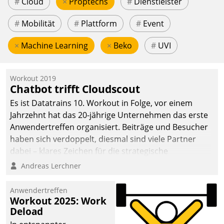
#
Cloud
×
Proptechs
#
Dienstleister
#
Mobilität
#
Plattform
#
Event
×
Machine Learning
×
Beko
#
UVI
Workout 2019
Chatbot trifft Cloudscout
Es ist Datatrains 10. Workout in Folge, vor einem
Jahrzehnt hat das 20-jährige Unternehmen das erste
Anwendertreffen organisiert. Beiträge und Besucher
haben sich verdoppelt, diesmal sind viele Partner
dabei – klares Zeichen für die strategische
Fokussierung auf den Kunden.
Andreas Lerchner
Anwendertreffen
Workout 2025: Work
Deload