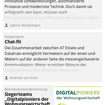
innovative Softwarelösungen, automatisierte
Prozesse und modernste Technik. Doch damit sie
erfolgreich sein kann, müssen auch
Führungspersonal und Mitarbeiter bereit sein, sich zu
verändern und anzupassen, sonst werden sie an ihr
Sabine Wiedemann
scheitern.
Kooperation
Chat-fit
Die Zusammenarbeit zwischen AT Estate und
Datatrain ermöglicht Vermietern auf der einen und
Mietern auf der anderen Seite die messengerbasierte
Kommunikation: Mieter erreichen Akteure des
Unternehmens jetzt direkt per Messenger,
Mitarbeiter oder Dienstleister empfangen oder
Andreas Lerchner
versenden die Nachrichten via Cockpit.
Betriebskostenabrechnung
Siegerteams
„Digitalpioniere der
Wohnungswirtschaft