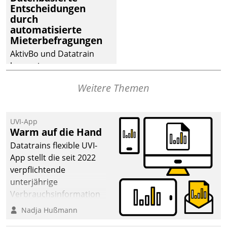
Entscheidungen
deutscher
durch
Wohnungsunternehmen
automatisierte
– und beschleunigt damit
Mieterbefragungen
den Weg vom
AktivBo und Datatrain
Mieteranliegen zum
kooperieren –
Dienstleisterauftrag.
Immobilienunternehmen
Weitere Themen
profitieren: Die nahtlose
Integration der Lösungen
von AktivBo und
UVI-App
Datatrain ermöglicht
Warm auf die Hand
automatisiert ausgelöste,
Datatrains flexible UVI-
zielgerichtete
App stellt die seit 2022
Mieterbefragungen – eine
verpflichtende
starke Grundlage für
unterjährige
intelligente,
Verbrauchsinformation
datengestützte
schnell, zuverlässig und
Nadja Hußmann
Entscheidungen.
leicht bekömmlich bereit: