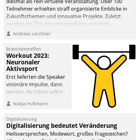
diesmal als rein virtuelle Veranstaltung. Über 100
Teilnehmer erhielten straff organisierte Einblicke in
Zukunftsthemen und innovative Projekte. Zuletzt
wurden die Top-Interessengebiete ermittelt.
Andreas Lerchner
Branchentreffen
Workout 2023:
Neuronaler
Aktivsport
Erst lieferten die Speaker
visionäre Impulse, dann
wurden die Gäste selbst
aktiv und sammelten
Nadja Hußmann
methodisch
Vernetzungsideen fürs
Digitalisierung
Quartier. Dazwischen
Digitalisierung bedeutet Veränderung
zeigte Datatrain, was es
Heilsversprechen, Modewort, großes Fragezeichen?
Neues zu bieten hat.