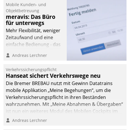
Mobile Kunden- und
Objektbetreuung
meravis: Das Büro
für unterwegs
Mehr Flexibilität, weniger
Zeitaufwand und eine
einfache Bedienung - das
verspricht das aktuelle
Andreas Lerchner
Cockpit für mobile
Mitarbeiter von
Verkehrssicherungspflicht
Datatrain. Die meravis
Hanseat sichert Verkehrswege neu
Wohnungsbau- und
Die Bremer BREBAU nutzt mit Gewinn Datatrains
Immobilien GmbH hat
mobile Applikation „Meine Begehungen“, um die
sich dabei für den Betrieb
Verkehrssicherungspflicht in ihren Beständen
der Lösung über die SAP
wahrzunehmen. Mit „Meine Abnahmen & Übergaben“
Cloud Platform
ist nun ein weiteres Modul des Mobilen Cockpits im
entschieden - als erstes
Einsatz.
Andreas Lerchner
Unternehmen am
Wohnungsmarkt.