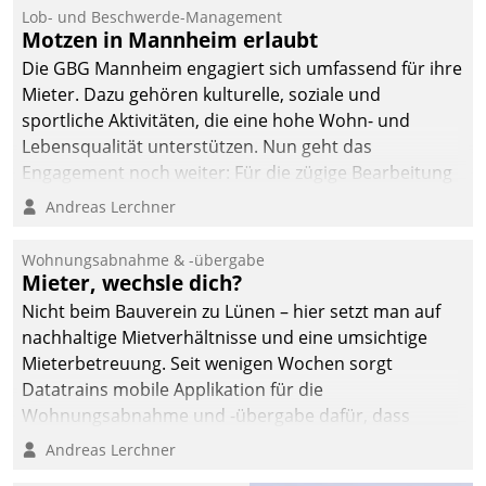
Lob- und Beschwerde-Management
Motzen in Mannheim erlaubt
Die GBG Mannheim engagiert sich umfassend für ihre
Mieter. Dazu gehören kulturelle, soziale und
sportliche Aktivitäten, die eine hohe Wohn- und
Lebensqualität unterstützen. Nun geht das
Engagement noch weiter: Für die zügige Bearbeitung
von Beschwerden – oder Lob – richtet das
Andreas Lerchner
Unternehmen mit Datatrains Applikation fürs Lob-
und Beschwerde-Management einen eigenen Kanal
Wohnungsabnahme & -übergabe
ein.
Mieter, wechsle dich?
Nicht beim Bauverein zu Lünen – hier setzt man auf
nachhaltige Mietverhältnisse und eine umsichtige
Mieterbetreuung. Seit wenigen Wochen sorgt
Datatrains mobile Applikation für die
Wohnungsabnahme und -übergabe dafür, dass
Mieter wohlgeordnet kommen und, so es sein muss,
Andreas Lerchner
gehen können.