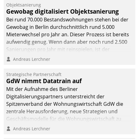
Objektsanierung
Gewobag digitalisiert Objektsanierung
Bei rund 70.000 Bestandswohnungen stehen bei der
Gewobag in Berlin durchschnittlich rund 5.000
Mieterwechsel pro Jahr an. Dieser Prozess ist bereits
aufwendig genug. Wenn dann aber noch rund 2.500
Sanierungen pro Jahr mit reinspielen, ist der
Betreuungs- und Organisationsaufwand immens. Im
Andreas Lerchner
Rahmen ihrer Digitalisierungsstrategie hat das
kommunale Wohnungsbauunternehmen daher
Strategische Partnerschaft
gemeinsam mit der Berliner Datatrain GmbH den
GdW nimmt Datatrain auf
Teilprozess der Objektsanierung digitalisiert.
Mit der Aufnahme des Berliner
Digitalisierungspartners unterstreicht der
Spitzenverband der Wohnungswirtschaft GdW die
zentrale Herausforderung, neue Strategien und
Geschäftsmodelle für die Wohnungswirtschaft zu
entwickeln.
Andreas Lerchner