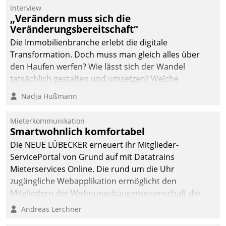
Die monatlichen
Interview
Mitteilungen zum
„Verändern muss sich die
Veränderungsbereitschaft“
Heizungs- und
Wasserverbrauch gehen
Die Immobilienbranche erlebt die digitale
automatisiert, vollständig
Transformation. Doch muss man gleich alles über
und auf Wunsch über
den Haufen werfen? Wie lässt sich der Wandel
mehrere zuvor
tatsächlich gestalten und umsetzen? Welche
festgelegte
Argumente zählen wirklich?
Nadja Hußmann
Kommunikationswege bei
den Empfängern ein.
Mieterkommunikation
Smartwohnlich komfortabel
Die NEUE LÜBECKER erneuert ihr Mitglieder-
ServicePortal von Grund auf mit Datatrains
Mieterservices Online. Die rund um die Uhr
zugängliche Webapplikation ermöglicht den
Mitgliedern der Wohnungs­bau­genossenschaft die
Kontaktaufnahme per Smartphone, Tablet oder PC.
Andreas Lerchner