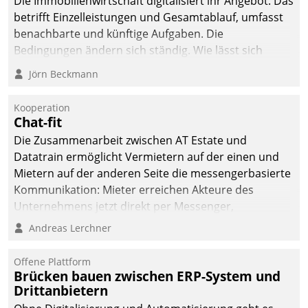
Die Immobilienwirtschaft digitalisiert ihr Angebot. Das
betrifft Einzelleistungen und Gesamtablauf, umfasst
benachbarte und künftige Aufgaben. Die
Bedingungen ändern sich ständig. Wie lässt sich
technisch die Kontrolle wahren und zugleich Freiraum
Jörn Beckmann
fürs Wachsen öffnen?
Kooperation
Chat-fit
Die Zusammenarbeit zwischen AT Estate und
Datatrain ermöglicht Vermietern auf der einen und
Mietern auf der anderen Seite die messengerbasierte
Kommunikation: Mieter erreichen Akteure des
Unternehmens jetzt direkt per Messenger,
Mitarbeiter oder Dienstleister empfangen oder
Andreas Lerchner
versenden die Nachrichten via Cockpit.
Offene Plattform
Brücken bauen zwischen ERP-System und
Drittanbietern