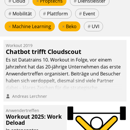
#
Cloud
×
Proptechs
#
Dienstleister
#
Mobilität
#
Plattform
#
Event
×
Machine Learning
×
Beko
#
UVI
Workout 2019
Chatbot trifft Cloudscout
Es ist Datatrains 10. Workout in Folge, vor einem
Jahrzehnt hat das 20-jährige Unternehmen das erste
Anwendertreffen organisiert. Beiträge und Besucher
haben sich verdoppelt, diesmal sind viele Partner
dabei – klares Zeichen für die strategische
Fokussierung auf den Kunden.
Andreas Lerchner
Anwendertreffen
Workout 2025: Work
Deload