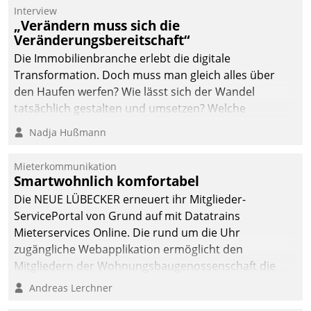
Die monatlichen
Interview
Mitteilungen zum
„Verändern muss sich die
Veränderungsbereitschaft“
Heizungs- und
Wasserverbrauch gehen
Die Immobilienbranche erlebt die digitale
automatisiert, vollständig
Transformation. Doch muss man gleich alles über
und auf Wunsch über
den Haufen werfen? Wie lässt sich der Wandel
mehrere zuvor
tatsächlich gestalten und umsetzen? Welche
festgelegte
Argumente zählen wirklich?
Nadja Hußmann
Kommunikationswege bei
den Empfängern ein.
Mieterkommunikation
Smartwohnlich komfortabel
Die NEUE LÜBECKER erneuert ihr Mitglieder-
ServicePortal von Grund auf mit Datatrains
Mieterservices Online. Die rund um die Uhr
zugängliche Webapplikation ermöglicht den
Mitgliedern der Wohnungs­bau­genossenschaft die
Kontaktaufnahme per Smartphone, Tablet oder PC.
Andreas Lerchner