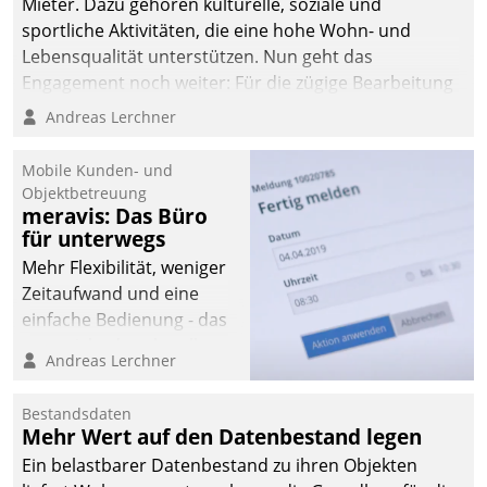
Mieter. Dazu gehören kulturelle, soziale und
sportliche Aktivitäten, die eine hohe Wohn- und
Lebensqualität unterstützen. Nun geht das
Engagement noch weiter: Für die zügige Bearbeitung
von Beschwerden – oder Lob – richtet das
Andreas Lerchner
Unternehmen mit Datatrains Applikation fürs Lob-
und Beschwerde-Management einen eigenen Kanal
Mobile Kunden- und
ein.
Objektbetreuung
meravis: Das Büro
für unterwegs
Mehr Flexibilität, weniger
Zeitaufwand und eine
einfache Bedienung - das
verspricht das aktuelle
Andreas Lerchner
Cockpit für mobile
Mitarbeiter von
Bestandsdaten
Datatrain. Die meravis
Mehr Wert auf den Datenbestand legen
Wohnungsbau- und
Ein belastbarer Datenbestand zu ihren Objekten
Immobilien GmbH hat