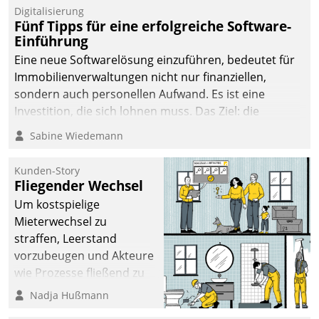
Digitalisierung
Fünf Tipps für eine erfolgreiche Software-
Einführung
Eine neue Softwarelösung einzuführen, bedeutet für
Immobilienverwaltungen nicht nur finanziellen,
sondern auch personellen Aufwand. Es ist eine
Investition, die sich lohnen muss. Das Ziel: die
nachhaltige Optimierung der Geschäftsabläufe. Damit
Sabine Wiedemann
dieses Ziel erreicht wird, sollten einige Grundregeln
befolgt werden.
Kunden-Story
Fliegender Wechsel
Um kostspielige
Mieterwechsel zu
straffen, Leerstand
vorzubeugen und Akteure
wie Prozesse fließend zu
vernetzen, nutzt die
Nadja Hußmann
Berliner Gewobag seit