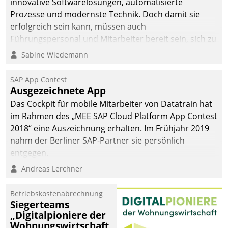
innovative Softwarelösungen, automatisierte
Prozesse und modernste Technik. Doch damit sie
erfolgreich sein kann, müssen auch
Führungspersonal und Mitarbeiter bereit sein, sich zu
verändern und anzupassen, sonst werden sie an ihr
Sabine Wiedemann
scheitern.
SAP App Contest
Ausgezeichnete App
Das Cockpit für mobile Mitarbeiter von Datatrain hat
im Rahmen des „MEE SAP Cloud Platform App Contest
2018“ eine Auszeichnung erhalten. Im Frühjahr 2019
nahm der Berliner SAP-Partner sie persönlich
entgegen.
Andreas Lerchner
Betriebskostenabrechnung
Siegerteams
„Digitalpioniere der
Wohnungswirtschaft