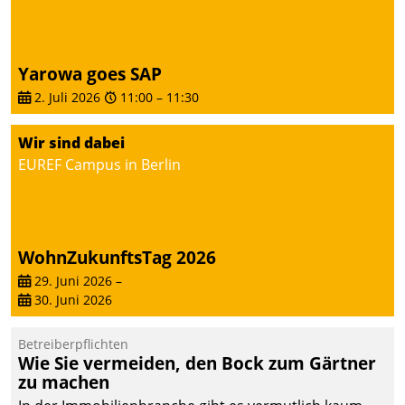
von AktivBo und
Datatrain ermöglicht
automatisiert ausgelöste,
zielgerichtete
Yarowa goes SAP
Mieterbefragungen – eine
2. Juli 2026
11:00
–
11:30
starke Grundlage für
intelligente,
Wir sind dabei
datengestützte
EUREF Campus in Berlin
Entscheidungen.
WohnZukunftsTag 2026
29. Juni 2026
–
30. Juni 2026
Betreiberpflichten
Wie Sie vermeiden, den Bock zum Gärtner
zu machen