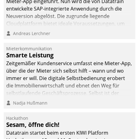
Mieter-App eingeführt. Nun wird die von Datatrain
entwickelte SAP-integrierte Anwendung durch die
Neuversion abgelöst. Die zugrunde liegende
Cloudplattform bietet ideale Voraussetzungen, um
die Funktionalität der App zu erweitern und weitere
Andreas Lerchner
innovative Apps, auch von Drittanbietern, in SAP zu
integrieren.
Mieterkommunikation
Smarte Leistung
Zeitgemäßer Kundenservice umfasst eine Mieter-App,
über die der Mieter sich selbst hilft – wann und wo
immer er will. Die digitale Selbstbedienung erobert
die Immobilienwirtschaft und ebnet den Weg für
selbstlaufende Geschäftsprozesse. Selbst ist der
Kunde und smart der Serviceanbieter.
Nadja Hußmann
Hackathon
Sesam, öffne dich!
Datatrain startet beim ersten KIWI Platform