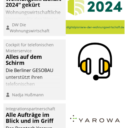
2024“ gekürt
Wohnungswirtschaftliche
Vorreiter für den Weg in
DW Die
eine digitale Zukunft zu
Wohnungswirtschaft
finden, ist das Ziel des
Awards „Digitalpioniere
Cockpit für telefonischen
der
Mieterservice
Wohnungswirtschaft“.
Alles auf dem
Bewerben können sich
Schirm
dafür ein Team
Die Berliner GESOBAU
bestehend aus
unterstützt ihren
Wohnungsunternehmen
telefonischen
und PropTech.
Mieterservice mit einem
Nadja Hußmann
digitalen Cockpit, das
situationsbezogen
Integrationspartnerschaft
passende Fragen und
Alle Aufträge im
Schlagworte auswirft.
Blick und im Griff
Eine intuitive