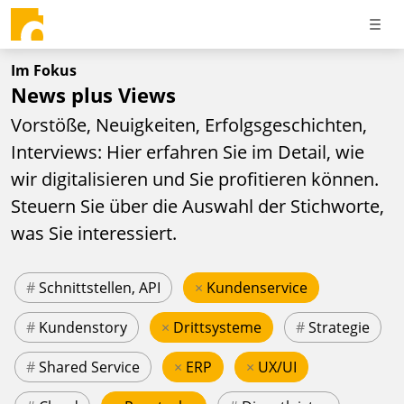
Im Fokus
News plus Views
Vorstöße, Neuigkeiten, Erfolgsgeschichten,
Interviews: Hier erfahren Sie im Detail, wie
wir digitalisieren und Sie profitieren können.
Steuern Sie über die Auswahl der Stichworte,
was Sie interessiert.
#
Schnittstellen, API
×
Kundenservice
#
Kundenstory
×
Drittsysteme
#
Strategie
#
Shared Service
×
ERP
×
UX/UI