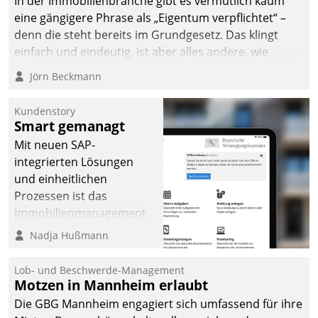
In der Immobilienbranche gibt es vermutlich kaum
eine gängigere Phrase als „Eigentum verpflichtet“ –
denn die steht bereits im Grundgesetz. Das klingt
einfach und eindeutig, ist aber alles andere, wie
Branchenbeschäftigte wissen. Denn mit der
Jörn Beckmann
Verantwortung folgen Verpflichtungen.
Kundenstory
Smart gemanagt
Mit neuen SAP-
integrierten Lösungen
und einheitlichen
Prozessen ist das
Immobilienmanagement
der Bayerischen
Nadja Hußmann
Versorgungskammer im
Ressort Kapitalanlage für
Lob- und Beschwerde-Management
künftige Aufgaben und
Motzen in Mannheim erlaubt
Herausforderungen
Die GBG Mannheim engagiert sich umfassend für ihre
gerüstet.