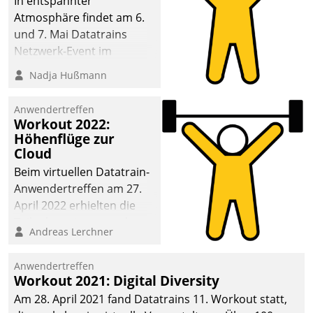
In entspannter
Atmosphäre findet am 6.
und 7. Mai Datatrains
Netzwerk-Event im
Kunden- und Partnerkreis
Nadja Hußmann
statt. Zentrale Frage: Wie
lassen sich
Anwendertreffen
Mammutprojekte
Workout 2022:
meistern und Workloads
Höhenflüge zur
Cloud
wuppen – bei zunehmend
anspruchsvollen
Beim virtuellen Datatrain-
Aufgaben und
Anwendertreffen am 27.
abnehmendem
April 2022 erhielten die
Nachwuchs?
Teilnehmerinnen und
Andreas Lerchner
Teilnehmer kurzweilige
Einblicke in innovative
Anwendertreffen
Cloud-Strategien und -
Workout 2021: Digital Diversity
Lösungen mit hohem
Am 28. April 2021 fand Datatrains 11. Workout statt,
Zukunftspotenzial.