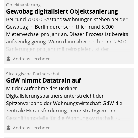
Objektsanierung
Gewobag digitalisiert Objektsanierung
Bei rund 70.000 Bestandswohnungen stehen bei der
Gewobag in Berlin durchschnittlich rund 5.000
Mieterwechsel pro Jahr an. Dieser Prozess ist bereits
aufwendig genug. Wenn dann aber noch rund 2.500
Sanierungen pro Jahr mit reinspielen, ist der
Betreuungs- und Organisationsaufwand immens. Im
Andreas Lerchner
Rahmen ihrer Digitalisierungsstrategie hat das
kommunale Wohnungsbauunternehmen daher
Strategische Partnerschaft
gemeinsam mit der Berliner Datatrain GmbH den
GdW nimmt Datatrain auf
Teilprozess der Objektsanierung digitalisiert.
Mit der Aufnahme des Berliner
Digitalisierungspartners unterstreicht der
Spitzenverband der Wohnungswirtschaft GdW die
zentrale Herausforderung, neue Strategien und
Geschäftsmodelle für die Wohnungswirtschaft zu
entwickeln.
Andreas Lerchner