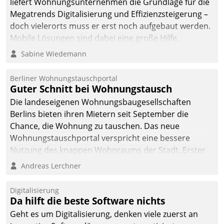
liefert Wohnungsunternehmen die Grundlage für die
sich dabei für den Betrieb
Megatrends Digitalisierung und Effizienzsteigerung –
der Lösung über die SAP
doch vielerorts muss er erst noch aufgebaut werden.
Cloud Platform
Mobile Lösungen sind dabei eine große Hilfe.
entschieden - als erstes
Sabine Wiedemann
Unternehmen am
Wohnungsmarkt.
Berliner Wohnungstauschportal
Guter Schnitt bei Wohnungstausch
Die landeseigenen Wohnungsbaugesellschaften
Berlins bieten ihren Mietern seit September die
Chance, die Wohnung zu tauschen. Das neue
Wohnungstauschportal verspricht eine bessere
Nutzung des knappen Wohnraums der Stadt. Erster
Anwendungsfall für Datatrains Lösung API-Hub mit
Andreas Lerchner
Schnittstellen zu den ERP-Systemen der
Unternehmen.
Digitalisierung
Da hilft die beste Software nichts
Geht es um Digitalisierung, denken viele zuerst an