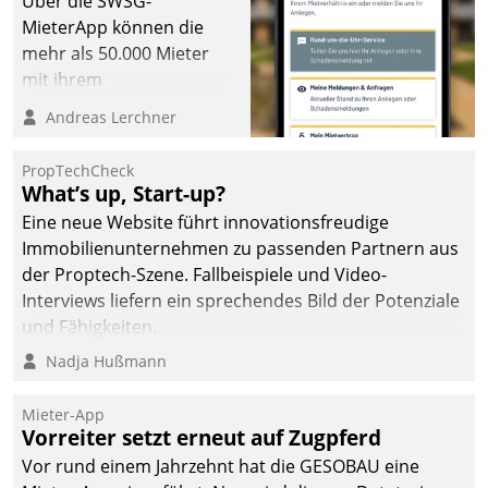
Über die SWSG-
die Bereitschaft, sich zu überprüfen, zu hinterfragen
MieterApp können die
und zu verändern.
mehr als 50.000 Mieter
mit ihrem
Wohnungsunternehmen
Andreas Lerchner
kommunizieren, auf dem
Laufenden bleiben, Daten
PropTechCheck
einsehen und ändern
What’s up, Start-up?
oder
Eine neue Website führt innovationsfreudige
Schadensmeldungen
Immobilienunternehmen zu passenden Partnern aus
abgeben – rund um die
der Proptech-Szene. Fallbeispiele und Video-
Uhr.
Interviews liefern ein sprechendes Bild der Potenziale
und Fähigkeiten.
Nadja Hußmann
Mieter-App
Vorreiter setzt erneut auf Zugpferd
Vor rund einem Jahrzehnt hat die GESOBAU eine