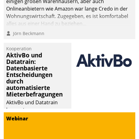
einigen großen Warenhäusern, aber auch
Onlineanbietern wie Amazon war lange Credo in der
Wohnungswirtschaft. Zugegeben, es ist komfortabel
alles aus einer Hand zu beziehen...
Jörn Beckmann
Kooperation
AktivBo und
Datatrain:
Datenbasierte
Entscheidungen
durch
automatisierte
Mieterbefragungen
AktivBo und Datatrain
kooperieren –
Immobilienunternehmen
Webinar
profitieren: Die nahtlose
Integration der Lösungen