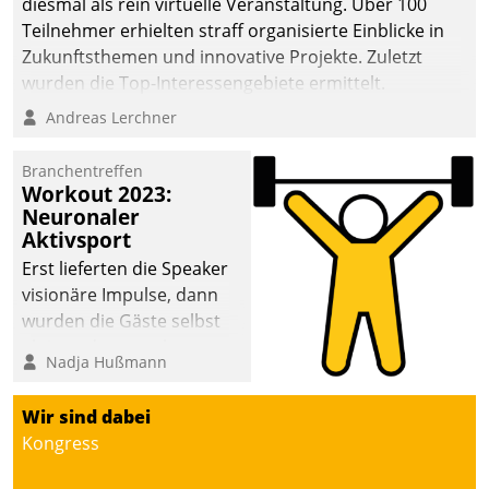
diesmal als rein virtuelle Veranstaltung. Über 100
Teilnehmer erhielten straff organisierte Einblicke in
Zukunftsthemen und innovative Projekte. Zuletzt
wurden die Top-Interessengebiete ermittelt.
Andreas Lerchner
Branchentreffen
Workout 2023:
Neuronaler
Aktivsport
Erst lieferten die Speaker
visionäre Impulse, dann
wurden die Gäste selbst
aktiv und sammelten
Nadja Hußmann
methodisch
Vernetzungsideen fürs
Wir sind dabei
Quartier. Dazwischen
Kongress
zeigte Datatrain, was es
Neues zu bieten hat.