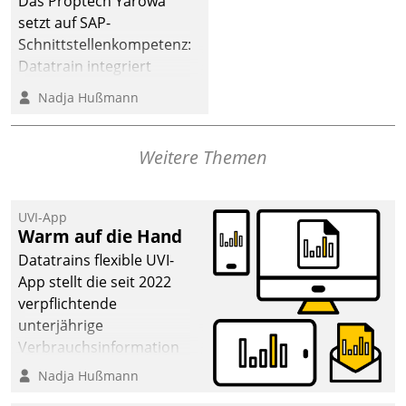
Das Proptech Yarowa
Dialogführung ermöglicht
setzt auf SAP-
dem externen
Schnittstellenkompetenz:
Serviceteam, Anrufe von
Datatrain integriert
Mietenden zügiger und
Yarowas Portal zur
Nadja Hußmann
effizienter zu bearbeiten.
Vergabe und Verwaltung
von Aufträgen der
operativen
Weitere Themen
Instandhaltung in die
SAP-Systemlandschaft
UVI-App
deutscher
Warm auf die Hand
Wohnungsunternehmen
Datatrains flexible UVI-
– und beschleunigt damit
App stellt die seit 2022
den Weg vom
verpflichtende
Mieteranliegen zum
unterjährige
Dienstleisterauftrag.
Verbrauchsinformation
schnell, zuverlässig und
Nadja Hußmann
leicht bekömmlich bereit: