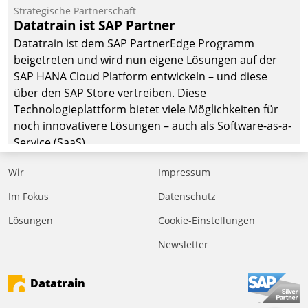
Jahresbeginn eine
Strategische Partnerschaft
Überblick, Einsicht und
Datatrain ist SAP Partner
Eingriff bietende Lösung.
Datatrain ist dem SAP PartnerEdge Programm
Zur Entwicklung setzte
beigetreten und wird nun eigene Lösungen auf der
man auf
SAP HANA Cloud Platform entwickeln – und diese
Cloudtechnologie,
über den SAP Store vertreiben. Diese
bewährte und Startup-
Technologieplattform bietet viele Möglichkeiten für
Partner sowie erstmals
noch innovativere Lösungen – auch als Software-as-a-
agile Projektmethoden.
Service (SaaS).
Wir
Impressum
Im Fokus
Datenschutz
Lösungen
Cookie-Einstellungen
Newsletter
Datatrain