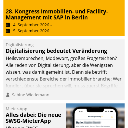
28. Kongress Immobilien- und Facility-
Management mit SAP in Berlin
14. September 2026
–
15. September 2026
Digitalisierung
Digitalisierung bedeutet Veränderung
Heilsversprechen, Modewort, großes Fragezeichen?
Alle reden von Digitalisierung, aber die Wenigsten
wissen, was damit gemeint ist. Denn sie betrifft
verschiedenste Bereiche der Immobilienbranche: Wer
fundiert über sie sprechen will, muss zuerst Begriffe
klären. Ein Aspekt ist die betriebliche Optimierung:
Sabine Wiedemann
Moderne Softwarelösungen ermöglichen große
Einsparungen durch optimierte und automatisierte
Mieter-App
Prozesse. Doch man darf nicht zu viel erwarten: Allein
Alles dabei: Die neue
SWSG-MieterApp
mit der Einführung einer neuen Software ist es nicht
getan. Die Digitalisierung erfordert von Unternehmen