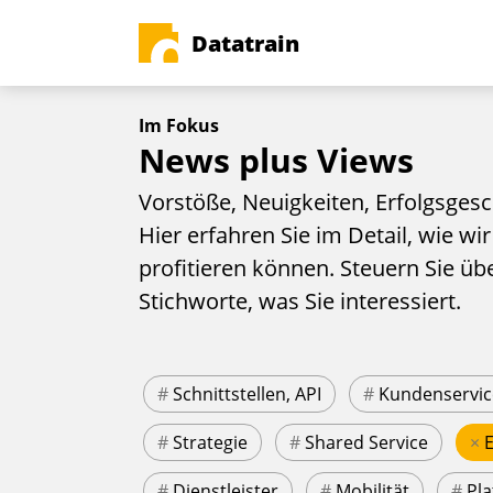
Datatrain
Im Fokus
News plus Views
Vorstöße, Neuigkeiten, Erfolgsgesc
Hier erfahren Sie im Detail, wie wir
profitieren können. Steuern Sie üb
Stichworte, was Sie interessiert.
#
Schnittstellen, API
#
Kundenservic
#
Strategie
#
Shared Service
×
#
Dienstleister
#
Mobilität
#
Pla