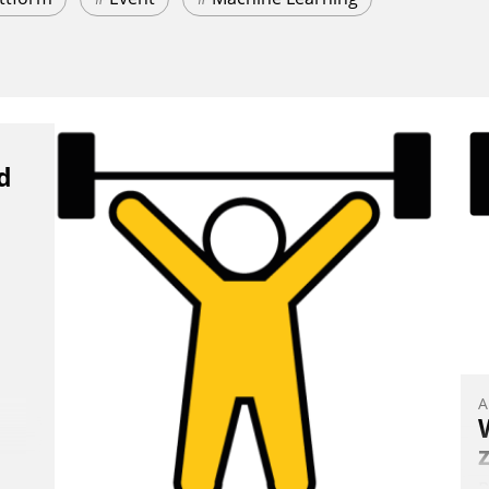
d
A
B