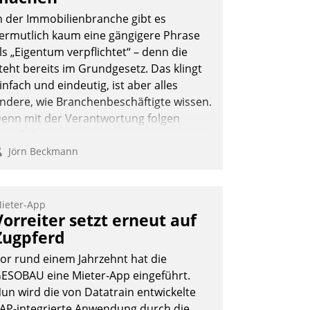
n der Immobilienbranche gibt es
ermutlich kaum eine gängigere Phrase
ls „Eigentum verpflichtet“ – denn die
teht bereits im Grundgesetz. Das klingt
infach und eindeutig, ist aber alles
ndere, wie Branchenbeschäftigte wissen.
enn mit der Verantwortung folgen
erpflichtungen.
Jörn Beckmann
ieter-App
Vorreiter setzt erneut auf
Zugpferd
or rund einem Jahrzehnt hat die
ESOBAU eine Mieter-App eingeführt.
un wird die von Datatrain entwickelte
AP-integrierte Anwendung durch die