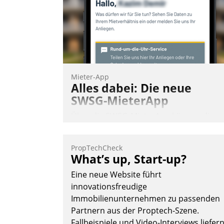
Mieter-App
Alles dabei: Die neue
SWSG-MieterApp
Über die SWSG-MieterApp können die
mehr als 50.000 Mieter mit ihrem
Wohnungsunternehmen kommunizieren
PropTechCheck
auf dem Laufenden bleiben, Daten
What’s up, Start-up?
einsehen und ändern oder
Eine neue Website führt
Schadensmeldungen abgeben – rund u
innovationsfreudige
die Uhr.
Immobilienunternehmen zu passenden
Partnern aus der Proptech-Szene.
Fallbeispiele und Video-Interviews liefer