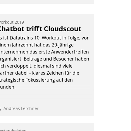
nwendertreffen am 27. April 2022
rhielten die Teilnehmerinnen und
eilnehmer kurzweilige Einblicke in
orkout 2019
Chatbot trifft Cloudscout
nnovative Cloud-Strategien und -
ösungen mit hohem Zukunftspotenzial.
s ist Datatrains 10. Workout in Folge, vor
inem Jahrzehnt hat das 20-jährige
nternehmen das erste Anwendertreffen
rganisiert. Beiträge und Besucher haben
Andreas Lerchner
ich verdoppelt, diesmal sind viele
artner dabei – klares Zeichen für die
trategische Fokussierung auf den
unden.
Andreas Lerchner
estandsdaten