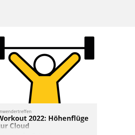
nwendertreffen
Workout 2022: Höhenflüge
zur Cloud
eim virtuellen Datatrain-