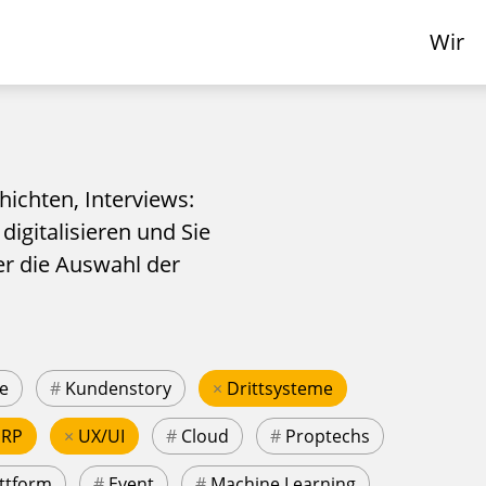
Wir
hichten, Interviews:
 digitalisieren und Sie
er die Auswahl der
e
#
Kundenstory
×
Drittsysteme
ERP
×
UX/UI
#
Cloud
#
Proptechs
ttform
#
Event
#
Machine Learning