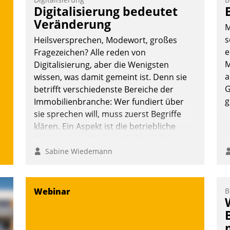
Vernetzungsideen fürs Quartier.
Digitalisierung bedeutet
Dazwischen zeigte Datatrain, was es
Veränderung
M
Neues zu bieten hat.
s
Heilsversprechen, Modewort, großes
e
Fragezeichen? Alle reden von
M
Digitalisierung, aber die Wenigsten
a
wissen, was damit gemeint ist. Denn sie
Nadja Hußmann
G
betrifft verschiedenste Bereiche der
g
Immobilienbranche: Wer fundiert über
sie sprechen will, muss zuerst Begriffe
klären. Ein Aspekt ist die betriebliche
Optimierung: Moderne Softwarelösungen
ermöglichen große Einsparungen durch
Sabine Wiedemann
optimierte und automatisierte Prozesse.
Doch man darf nicht zu viel erwarten:
Allein mit der Einführung einer neuen
Webinar
B
Software ist es nicht getan. Die
Digitalisierung erfordert von
Unternehmen die Bereitschaft, sich zu