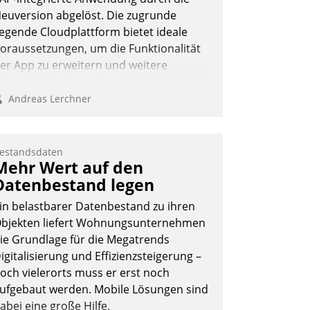
euversion abgelöst. Die zugrunde
iegende Cloudplattform bietet ideale
oraussetzungen, um die Funktionalität
er App zu erweitern und weitere
nnovative Apps, auch von Drittanbietern,
n SAP zu integrieren.
Andreas Lerchner
estandsdaten
Mehr Wert auf den
Datenbestand legen
in belastbarer Datenbestand zu ihren
bjekten liefert Wohnungsunternehmen
ie Grundlage für die Megatrends
igitalisierung und Effizienzsteigerung –
och vielerorts muss er erst noch
ufgebaut werden. Mobile Lösungen sind
abei eine große Hilfe.