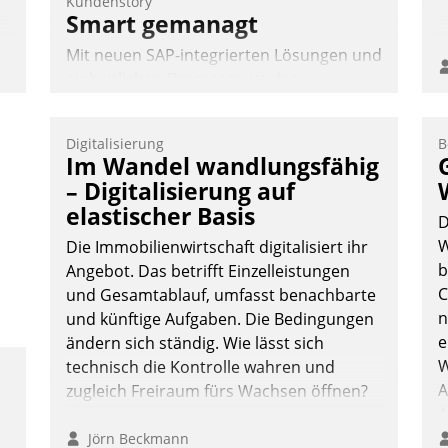
Kundenstory
Smart gemanagt
Mit neuen SAP-integrierten Lösungen und
einheitlichen Prozessen ist das
Immobilienmanagement der Bayerischen
Versorgungskammer im Ressort
Digitalisierung
B
Kapitalanlage für künftige Aufgaben und
Im Wandel wandlungsfähig
Herausforderungen gerüstet.
– Digitalisierung auf
elastischer Basis
D
W
Die Immobilienwirtschaft digitalisiert ihr
b
Angebot. Das betrifft Einzelleistungen
C
und Gesamtablauf, umfasst benachbarte
Nadja Hußmann
n
und künftige Aufgaben. Die Bedingungen
e
ändern sich ständig. Wie lässt sich
W
technisch die Kontrolle wahren und
A
zugleich Freiraum fürs Wachsen öffnen?
A
S
Jörn Beckmann