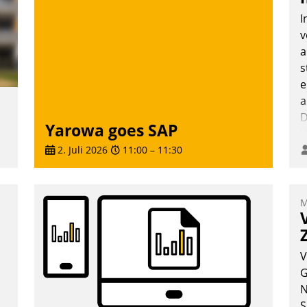
überprüfen, zu hinterfragen und zu
I
verändern.
v
a
s
e
a
D
Yarowa goes SAP
V
2. Juli 2026
11:00
–
11:30
,
M
m
V
G
N
n
S