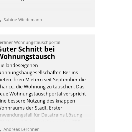
Sabine Wiedemann
erliner Wohnungstauschportal
Guter Schnitt bei
Wohnungstausch
ie landeseigenen
ohnungsbaugesellschaften Berlins
ieten ihren Mietern seit September die
hance, die Wohnung zu tauschen. Das
eue Wohnungstauschportal verspricht
ine bessere Nutzung des knappen
ohnraums der Stadt. Erster
nwendungsfall für Datatrains Lösung
PI-Hub mit Schnittstellen zu den ERP-
ystemen der Unternehmen.
Andreas Lerchner