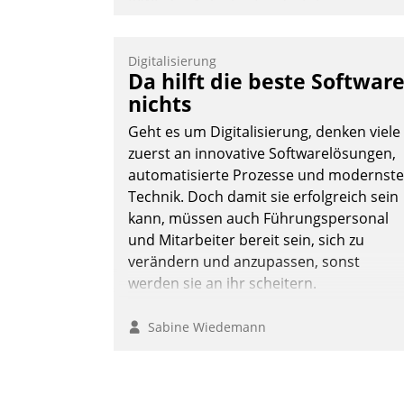
KIWI, der Anbieter für digitalen
Türzugang, kooperiert mit dem
Beratungs- und
Digitalisierung
Softwareentwicklungshaus Datatrain.
Da hilft die beste Softwar
nichts
Geht es um Digitalisierung, denken viele
zuerst an innovative Softwarelösungen,
automatisierte Prozesse und modernste
Technik. Doch damit sie erfolgreich sein
Andreas Lerchner
kann, müssen auch Führungspersonal
und Mitarbeiter bereit sein, sich zu
verändern und anzupassen, sonst
werden sie an ihr scheitern.
Sabine Wiedemann