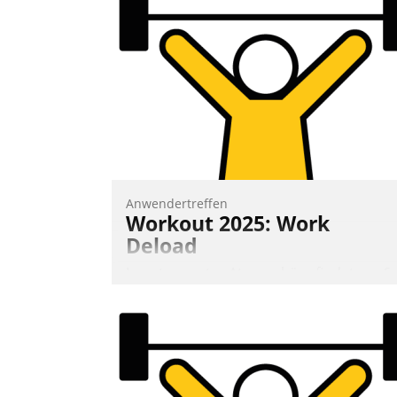
Anwendertreffen
Workout 2025: Work
Deload
In entspannter Atmosphäre findet am 6.
und 7. Mai Datatrains Netzwerk-Event im
Kunden- und Partnerkreis statt. Zentrale
Frage: Wie lassen sich Mammutprojekte
meistern und Workloads wuppen – bei
zunehmend anspruchsvollen Aufgaben