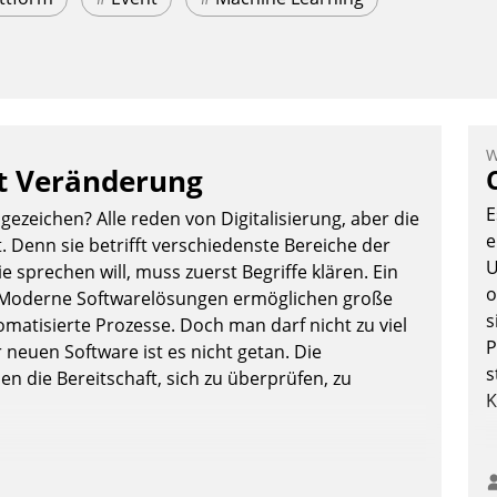
W
et Veränderung
E
ezeichen? Alle reden von Digitalisierung, aber die
e
. Denn sie betrifft verschiedenste Bereiche der
U
 sprechen will, muss zuerst Begriffe klären. Ein
o
g: Moderne Softwarelösungen ermöglichen große
s
atisierte Prozesse. Doch man darf nicht zu viel
P
 neuen Software ist es nicht getan. Die
s
n die Bereitschaft, sich zu überprüfen, zu
K