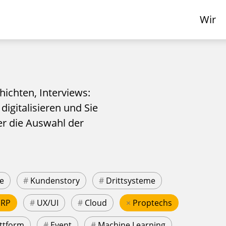
Wir
hichten, Interviews:
 digitalisieren und Sie
er die Auswahl der
e
#
Kundenstory
#
Drittsysteme
ERP
#
UX/UI
#
Cloud
×
Proptechs
ttform
#
Event
#
Machine Learning