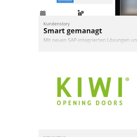
Nadja Hußmann
Kundenstory
Smart gemanagt
Mit neuen SAP-integrierten Lösungen u
einheitlichen Prozessen ist das
Immobilienmanagement der Bayerische
Versorgungskammer im Ressort
Kapitalanlage für künftige Aufgaben und
Herausforderungen gerüstet.
Nadja Hußmann