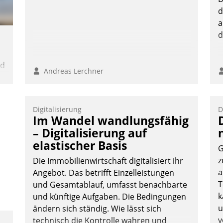
d
a
d
nd
Andreas Lerchner
n
Digitalisierung
D
Im Wandel wandlungsfähig
– Digitalisierung auf
elastischer Basis
G
z
Die Immobilienwirtschaft digitalisiert ihr
a
Angebot. Das betrifft Einzelleistungen
T
und Gesamtablauf, umfasst benachbarte
k
und künftige Aufgaben. Die Bedingungen
u
ändern sich ständig. Wie lässt sich
v
technisch die Kontrolle wahren und