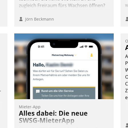
w
zugleich Freiraum fürs Wachsen öffnen?
Jörn Beckmann
O
A
P
W
O
C
-
Z
e
Mieter-App
Alles dabei: Die neue
SWSG-MieterApp