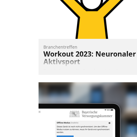
und abnehmendem Nachwuchs?
Nadja Hußmann
Branchentreffen
Workout 2023: Neuronaler
Aktivsport
Erst lieferten die Speaker visionäre
Impulse, dann wurden die Gäste selbst
aktiv und sammelten methodisch
Vernetzungsideen fürs Quartier.
Dazwischen zeigte Datatrain, was es
Neues zu bieten hat.