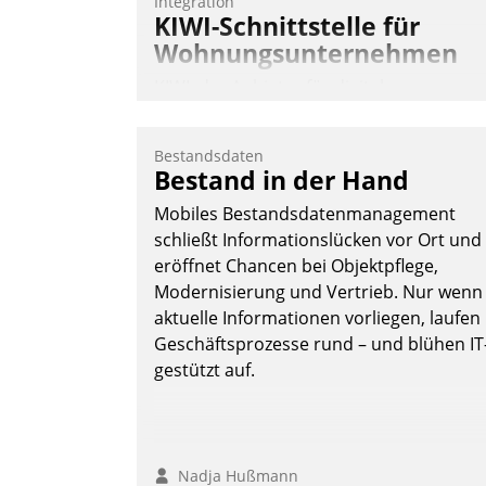
Integration
KIWI-Schnittstelle für
Wohnungsunternehmen
KIWI, der Anbieter für digitalen
Türzugang, kooperiert mit dem
Beratungs- und
Bestandsdaten
Softwareentwicklungshaus Datatrain.
Bestand in der Hand
Mobiles Bestandsdatenmanagement
schließt Informationslücken vor Ort und
eröffnet Chancen bei Objektpflege,
Modernisierung und Vertrieb. Nur wenn
aktuelle Informationen vorliegen, laufen
Andreas Lerchner
Geschäftsprozesse rund – und blühen IT
gestützt auf.
Nadja Hußmann