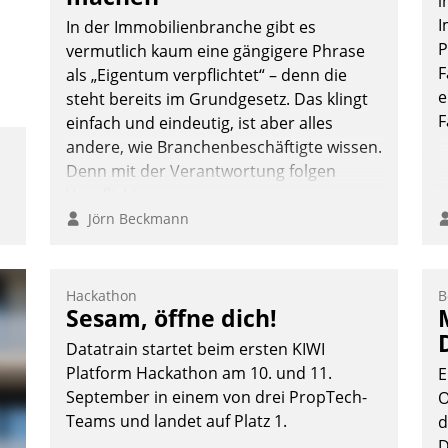
i
I
In der Immobilienbranche gibt es
P
vermutlich kaum eine gängigere Phrase
F
als „Eigentum verpflichtet“ – denn die
Andreas Lerchner
e
steht bereits im Grundgesetz. Das klingt
F
einfach und eindeutig, ist aber alles
andere, wie Branchenbeschäftigte wissen.
Denn mit der Verantwortung folgen
Verpflichtungen.
Jörn Beckmann
Hackathon
B
Sesam, öffne dich!
Datatrain startet beim ersten KIWI
Platform Hackathon am 10. und 11.
E
September in einem von drei PropTech-
O
Teams und landet auf Platz 1.
d
D