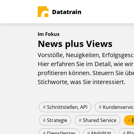
Datatrain
Im Fokus
News plus Views
Vorstöße, Neuigkeiten, Erfolgsgesc
Hier erfahren Sie im Detail, wie wir
profitieren können. Steuern Sie üb
Stichworte, was Sie interessiert.
#
Schnittstellen, API
#
Kundenservic
#
Strategie
#
Shared Service
×
#
Dienstleister
#
Mobilität
#
Pla