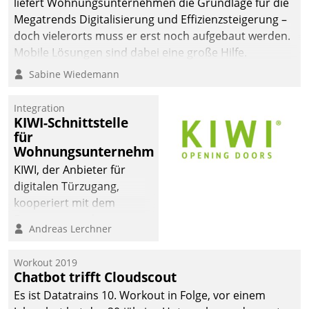
liefert Wohnungsunternehmen die Grundlage für die
Megatrends Digitalisierung und Effizienzsteigerung –
doch vielerorts muss er erst noch aufgebaut werden.
Mobile Lösungen sind dabei eine große Hilfe.
Sabine Wiedemann
Integration
KIWI-Schnittstelle
für
Wohnungsunternehmen
KIWI, der Anbieter für
digitalen Türzugang,
kooperiert mit dem
Beratungs- und
Andreas Lerchner
Softwareentwicklungshaus
Datatrain.
Workout 2019
Chatbot trifft Cloudscout
Es ist Datatrains 10. Workout in Folge, vor einem