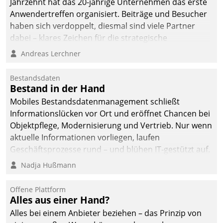
Jahrzehnt hat das 20-jährige Unternehmen das erste
Anwendertreffen organisiert. Beiträge und Besucher
haben sich verdoppelt, diesmal sind viele Partner
dabei – klares Zeichen für die strategische
Fokussierung auf den Kunden.
Andreas Lerchner
Bestandsdaten
Bestand in der Hand
Mobiles Bestandsdatenmanagement schließt
Informationslücken vor Ort und eröffnet Chancen bei
Objektpflege, Modernisierung und Vertrieb. Nur wenn
aktuelle Informationen vorliegen, laufen
Geschäftsprozesse rund – und blühen IT-gestützt auf.
Nadja Hußmann
Offene Plattform
Alles aus einer Hand?
Alles bei einem Anbieter beziehen – das Prinzip von