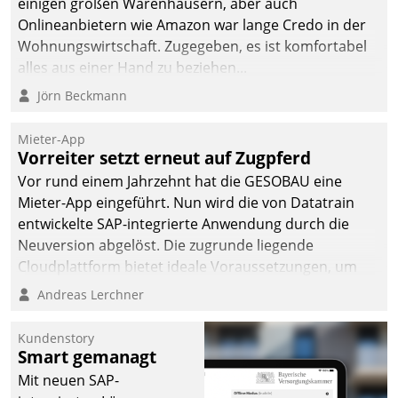
einigen großen Warenhäusern, aber auch
Onlineanbietern wie Amazon war lange Credo in der
Wohnungswirtschaft. Zugegeben, es ist komfortabel
alles aus einer Hand zu beziehen...
Jörn Beckmann
Mieter-App
Vorreiter setzt erneut auf Zugpferd
Vor rund einem Jahrzehnt hat die GESOBAU eine
Mieter-App eingeführt. Nun wird die von Datatrain
entwickelte SAP-integrierte Anwendung durch die
Neuversion abgelöst. Die zugrunde liegende
Cloudplattform bietet ideale Voraussetzungen, um
die Funktionalität der App zu erweitern und weitere
Andreas Lerchner
innovative Apps, auch von Drittanbietern, in SAP zu
integrieren.
Kundenstory
Smart gemanagt
Mit neuen SAP-