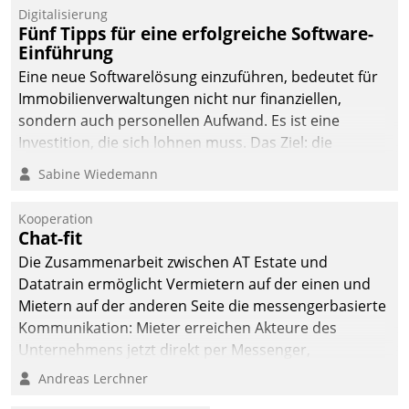
Digitalisierung
Fünf Tipps für eine erfolgreiche Software-
Einführung
Eine neue Softwarelösung einzuführen, bedeutet für
Immobilienverwaltungen nicht nur finanziellen,
sondern auch personellen Aufwand. Es ist eine
Investition, die sich lohnen muss. Das Ziel: die
nachhaltige Optimierung der Geschäftsabläufe. Damit
Sabine Wiedemann
dieses Ziel erreicht wird, sollten einige Grundregeln
befolgt werden.
Kooperation
Chat-fit
Die Zusammenarbeit zwischen AT Estate und
Datatrain ermöglicht Vermietern auf der einen und
Mietern auf der anderen Seite die messengerbasierte
Kommunikation: Mieter erreichen Akteure des
Unternehmens jetzt direkt per Messenger,
Mitarbeiter oder Dienstleister empfangen oder
Andreas Lerchner
versenden die Nachrichten via Cockpit.