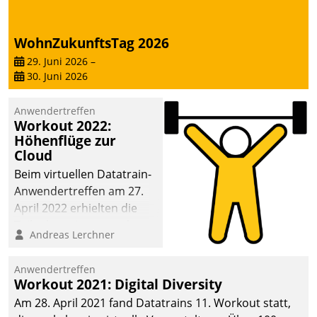
WohnZukunftsTag 2026
29. Juni 2026
–
30. Juni 2026
Anwendertreffen
Workout 2022:
Höhenflüge zur
Cloud
Beim virtuellen Datatrain-
Anwendertreffen am 27.
April 2022 erhielten die
Teilnehmerinnen und
Andreas Lerchner
Teilnehmer kurzweilige
Einblicke in innovative
Anwendertreffen
Cloud-Strategien und -
Workout 2021: Digital Diversity
Lösungen mit hohem
Am 28. April 2021 fand Datatrains 11. Workout statt,
Zukunftspotenzial.