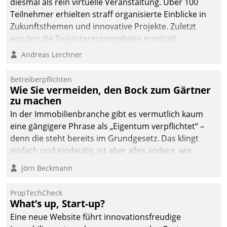
diesmal als rein virtuelle Veranstaltung. Über 100
Teilnehmer erhielten straff organisierte Einblicke in
Zukunftsthemen und innovative Projekte. Zuletzt
wurden die Top-Interessengebiete ermittelt.
Andreas Lerchner
Betreiberpflichten
Wie Sie vermeiden, den Bock zum Gärtner
zu machen
In der Immobilienbranche gibt es vermutlich kaum
eine gängigere Phrase als „Eigentum verpflichtet“ –
denn die steht bereits im Grundgesetz. Das klingt
einfach und eindeutig, ist aber alles andere, wie
Branchenbeschäftigte wissen. Denn mit der
Jörn Beckmann
Verantwortung folgen Verpflichtungen.
PropTechCheck
What’s up, Start-up?
Eine neue Website führt innovationsfreudige