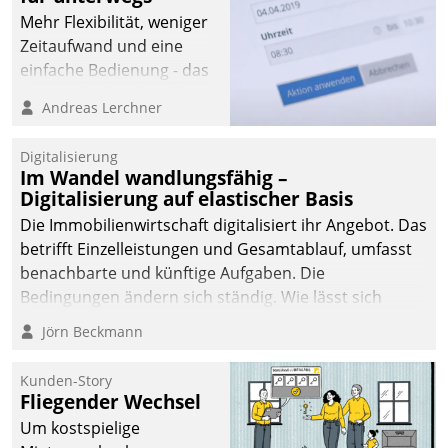
Mehr Flexibilität, weniger
Zeitaufwand und eine
einfache Bedienung - das
verspricht das aktuelle
Andreas Lerchner
Cockpit für mobile
Mitarbeiter von
Digitalisierung
Datatrain. Die meravis
Im Wandel wandlungsfähig –
Wohnungsbau- und
Digitalisierung auf elastischer Basis
Immobilien GmbH hat
Die Immobilienwirtschaft digitalisiert ihr Angebot. Das
sich dabei für den Betrieb
betrifft Einzelleistungen und Gesamtablauf, umfasst
der Lösung über die SAP
benachbarte und künftige Aufgaben. Die
Cloud Platform
Bedingungen ändern sich ständig. Wie lässt sich
entschieden - als erstes
technisch die Kontrolle wahren und zugleich Freiraum
Jörn Beckmann
Unternehmen am
fürs Wachsen öffnen?
Wohnungsmarkt.
Kunden-Story
Fliegender Wechsel
Um kostspielige