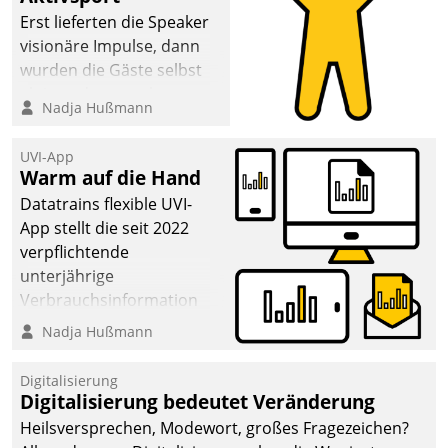
anspruchsvollen
Erst lieferten die Speaker
Aufgaben und
visionäre Impulse, dann
abnehmendem
wurden die Gäste selbst
Nachwuchs?
aktiv und sammelten
Nadja Hußmann
methodisch
Vernetzungsideen fürs
UVI-App
Quartier. Dazwischen
Warm auf die Hand
zeigte Datatrain, was es
Datatrains flexible UVI-
Neues zu bieten hat.
App stellt die seit 2022
verpflichtende
unterjährige
Verbrauchsinformation
schnell, zuverlässig und
Nadja Hußmann
leicht bekömmlich bereit:
Die monatlichen
Digitalisierung
Mitteilungen zum
Digitalisierung bedeutet Veränderung
Heizungs- und
Heilsversprechen, Modewort, großes Fragezeichen?
Wasserverbrauch gehen