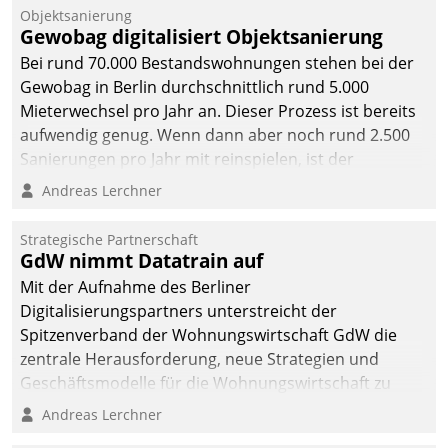
Unternehmen.
Objektsanierung
Gewobag digitalisiert Objektsanierung
Bei rund 70.000 Bestandswohnungen stehen bei der
Gewobag in Berlin durchschnittlich rund 5.000
Mieterwechsel pro Jahr an. Dieser Prozess ist bereits
aufwendig genug. Wenn dann aber noch rund 2.500
Sanierungen pro Jahr mit reinspielen, ist der
Betreuungs- und Organisationsaufwand immens. Im
Andreas Lerchner
Rahmen ihrer Digitalisierungsstrategie hat das
kommunale Wohnungsbauunternehmen daher
Strategische Partnerschaft
gemeinsam mit der Berliner Datatrain GmbH den
GdW nimmt Datatrain auf
Teilprozess der Objektsanierung digitalisiert.
Mit der Aufnahme des Berliner
Digitalisierungspartners unterstreicht der
Spitzenverband der Wohnungswirtschaft GdW die
zentrale Herausforderung, neue Strategien und
Geschäftsmodelle für die Wohnungswirtschaft zu
entwickeln.
Andreas Lerchner