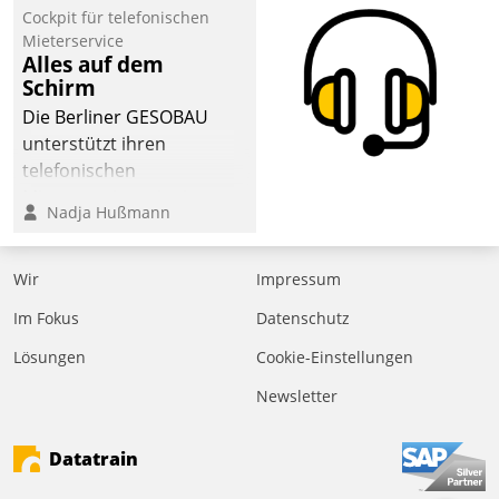
Cockpit für telefonischen
Mieterservice
Alles auf dem
Schirm
Die Berliner GESOBAU
unterstützt ihren
telefonischen
Mieterservice mit einem
Nadja Hußmann
digitalen Cockpit, das
situationsbezogen
passende Fragen und
Wir
Impressum
Schlagworte auswirft.
Im Fokus
Datenschutz
Eine intuitive
Dialogführung ermöglicht
Lösungen
Cookie-Einstellungen
dem externen
Newsletter
Serviceteam, Anrufe von
Mietenden zügiger und
Datatrain
effizienter zu bearbeiten.