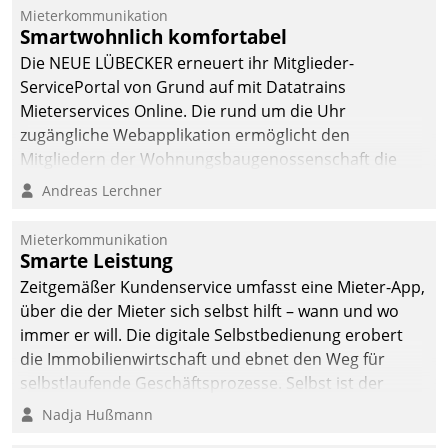
von AktivBo und
Mieterkommunikation
Datatrain ermöglicht
Smartwohnlich komfortabel
automatisiert ausgelöste,
Die NEUE LÜBECKER erneuert ihr Mitglieder-
zielgerichtete
ServicePortal von Grund auf mit Datatrains
Mieterbefragungen – eine
Mieterservices Online. Die rund um die Uhr
starke Grundlage für
zugängliche Webapplikation ermöglicht den
intelligente,
Mitgliedern der Wohnungs­bau­genossenschaft die
datengestützte
Kontaktaufnahme per Smartphone, Tablet oder PC.
Andreas Lerchner
Entscheidungen.
Mieterkommunikation
Smarte Leistung
Zeitgemäßer Kundenservice umfasst eine Mieter-App,
über die der Mieter sich selbst hilft – wann und wo
immer er will. Die digitale Selbstbedienung erobert
die Immobilienwirtschaft und ebnet den Weg für
selbstlaufende Geschäftsprozesse. Selbst ist der
Kunde und smart der Serviceanbieter.
Nadja Hußmann