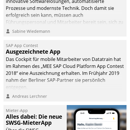
innovative Softwarelösungen, automatisierte
Prozesse und modernste Technik. Doch damit sie
erfolgreich sein kann, müssen auch
Führungspersonal und Mitarbeiter bereit sein, sich zu
verändern und anzupassen, sonst werden sie an ihr
Sabine Wiedemann
scheitern.
SAP App Contest
Ausgezeichnete App
Das Cockpit für mobile Mitarbeiter von Datatrain hat
im Rahmen des „MEE SAP Cloud Platform App Contest
2018“ eine Auszeichnung erhalten. Im Frühjahr 2019
nahm der Berliner SAP-Partner sie persönlich
entgegen.
Andreas Lerchner
Mieter-App
Alles dabei: Die neue
SWSG-MieterApp