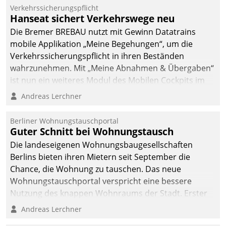
Verkehrssicherungspflicht
Hanseat sichert Verkehrswege neu
Die Bremer BREBAU nutzt mit Gewinn Datatrains
mobile Applikation „Meine Begehungen“, um die
Verkehrssicherungspflicht in ihren Beständen
wahrzunehmen. Mit „Meine Abnahmen & Übergaben“
ist nun ein weiteres Modul des Mobilen Cockpits im
Einsatz.
Andreas Lerchner
Berliner Wohnungstauschportal
Guter Schnitt bei Wohnungstausch
Die landeseigenen Wohnungsbaugesellschaften
Berlins bieten ihren Mietern seit September die
Chance, die Wohnung zu tauschen. Das neue
Wohnungstauschportal verspricht eine bessere
Nutzung des knappen Wohnraums der Stadt. Erster
Anwendungsfall für Datatrains Lösung API-Hub mit
Andreas Lerchner
Schnittstellen zu den ERP-Systemen der