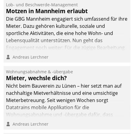
Lob- und Beschwerde-Management
Motzen in Mannheim erlaubt
Die GBG Mannheim engagiert sich umfassend für ihre
Mieter. Dazu gehören kulturelle, soziale und
sportliche Aktivitäten, die eine hohe Wohn- und
Lebensqualität unterstützen. Nun geht das
Engagement noch weiter: Für die zügige Bearbeitung
von Beschwerden – oder Lob – richtet das
Andreas Lerchner
Unternehmen mit Datatrains Applikation fürs Lob-
und Beschwerde-Management einen eigenen Kanal
Wohnungsabnahme & -übergabe
ein.
Mieter, wechsle dich?
Nicht beim Bauverein zu Lünen – hier setzt man auf
nachhaltige Mietverhältnisse und eine umsichtige
Mieterbetreuung. Seit wenigen Wochen sorgt
Datatrains mobile Applikation für die
Wohnungsabnahme und -übergabe dafür, dass
Mieter wohlgeordnet kommen und, so es sein muss,
Andreas Lerchner
gehen können.