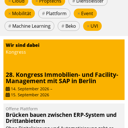
×
Cloud
×
Proptechs
#
Dienstleister
×
Mobilität
#
Plattform
×
Event
#
Machine Learning
#
Beko
×
UVI
Wir sind dabei
Kongress
28. Kongress Immobilien- und Facility-
Management mit SAP in Berlin
14. September 2026
–
15. September 2026
Offene Plattform
Brücken bauen zwischen ERP-System und
Drittanbietern