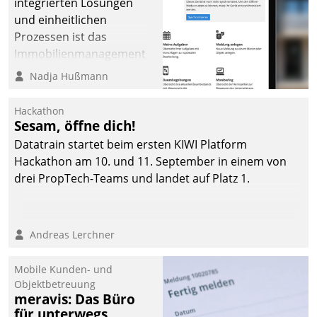
integrierten Lösungen
und einheitlichen
Prozessen ist das
Immobilienmanagement
der Bayerischen
Nadja Hußmann
Versorgungskammer im
Ressort Kapitalanlage für
Hackathon
künftige Aufgaben und
Sesam, öffne dich!
Herausforderungen
Datatrain startet beim ersten KIWI Platform
gerüstet.
Hackathon am 10. und 11. September in einem von
drei PropTech-Teams und landet auf Platz 1.
Andreas Lerchner
Mobile Kunden- und
Objektbetreuung
meravis: Das Büro
für unterwegs