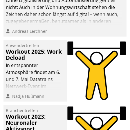
Ohne Digitalisierung und Automatisierung geht es
nicht: Auch in der Wohnungswirtschaft stehen die
Zeichen daher schon längst auf digital – wenn auch,
zugegebenermaßen, behutsamer als in anderen
Branchen.
Andreas Lerchner
Anwendertreffen
Workout 2025: Work
Deload
In entspannter
Atmosphäre findet am 6.
und 7. Mai Datatrains
Netzwerk-Event im
Kunden- und Partnerkreis
Nadja Hußmann
statt. Zentrale Frage: Wie
lassen sich
Branchentreffen
Mammutprojekte
Workout 2023:
meistern und Workloads
Neuronaler
Aktivsport
wuppen – bei zunehmend