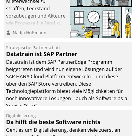
Mieterwechsel zu
straffen, Leerstand
vorzubeugen und Akteure
wie Prozesse fließend zu
vernetzen, nutzt die
Nadja Hußmann
Berliner Gewobag seit
Jahresbeginn eine
Strategische Partnerschaft
Überblick, Einsicht und
Datatrain ist SAP Partner
Eingriff bietende Lösung.
Datatrain ist dem SAP PartnerEdge Programm
Zur Entwicklung setzte
beigetreten und wird nun eigene Lösungen auf der
man auf
SAP HANA Cloud Platform entwickeln – und diese
Cloudtechnologie,
über den SAP Store vertreiben. Diese
bewährte und Startup-
Technologieplattform bietet viele Möglichkeiten für
Partner sowie erstmals
noch innovativere Lösungen – auch als Software-as-a-
agile Projektmethoden.
Service (SaaS).
Digitalisierung
Da hilft die beste Software nichts
Geht es um Digitalisierung, denken viele zuerst an