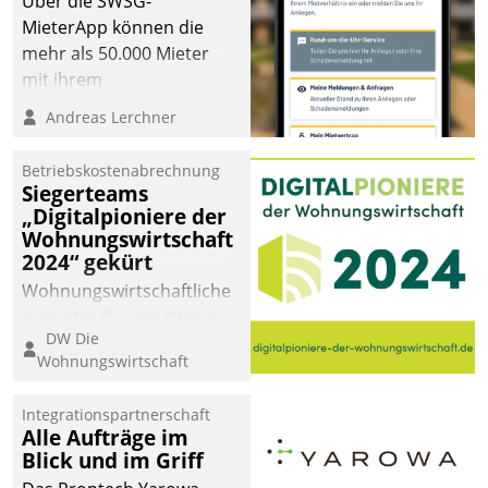
Über die SWSG-
MieterApp können die
mehr als 50.000 Mieter
mit ihrem
Wohnungsunternehmen
Andreas Lerchner
kommunizieren, auf dem
Laufenden bleiben, Daten
Betriebskostenabrechnung
einsehen und ändern
Siegerteams
oder
„Digitalpioniere der
Wohnungswirtschaft
Schadensmeldungen
2024“ gekürt
abgeben – rund um die
Uhr.
Wohnungswirtschaftliche
Vorreiter für den Weg in
DW Die
eine digitale Zukunft zu
Wohnungswirtschaft
finden, ist das Ziel des
Awards „Digitalpioniere
Integrationspartnerschaft
der
Alle Aufträge im
Wohnungswirtschaft“.
Blick und im Griff
Bewerben können sich