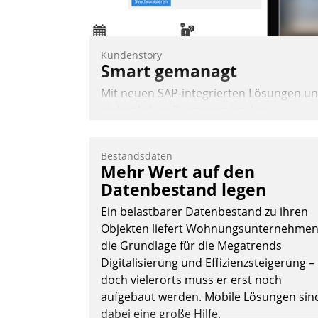
Nadja Hußmann
Kundenstory
Smart gemanagt
Mit neuen SAP-integrierten Lösungen u
einheitlichen Prozessen ist das
Immobilienmanagement der Bayerische
Versorgungskammer im Ressort
Bestandsdaten
Kapitalanlage für künftige Aufgaben und
Mehr Wert auf den
Herausforderungen gerüstet.
Datenbestand legen
Ein belastbarer Datenbestand zu ihren
Objekten liefert Wohnungsunternehme
die Grundlage für die Megatrends
Digitalisierung und Effizienzsteigerung –
Nadja Hußmann
doch vielerorts muss er erst noch
aufgebaut werden. Mobile Lösungen sin
dabei eine große Hilfe.