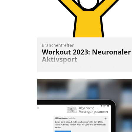
und abnehmendem Nachwuchs?
Nadja Hußmann
Branchentreffen
Workout 2023: Neuronaler
Aktivsport
Erst lieferten die Speaker visionäre
Impulse, dann wurden die Gäste selbst
aktiv und sammelten methodisch
Vernetzungsideen fürs Quartier.
Dazwischen zeigte Datatrain, was es
Neues zu bieten hat.