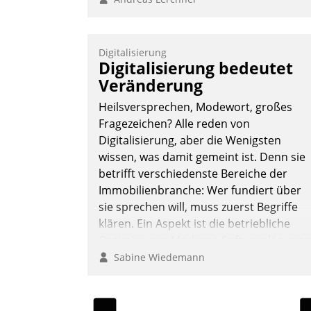
Digitalisierung
Digitalisierung bedeutet
Veränderung
Heilsversprechen, Modewort, großes
Fragezeichen? Alle reden von
Digitalisierung, aber die Wenigsten
wissen, was damit gemeint ist. Denn sie
betrifft verschiedenste Bereiche der
Immobilienbranche: Wer fundiert über
sie sprechen will, muss zuerst Begriffe
klären. Ein Aspekt ist die betriebliche
Optimierung: Moderne Softwarelösunge
ermöglichen große Einsparungen durch
Sabine Wiedemann
optimierte und automatisierte Prozesse.
Doch man darf nicht zu viel erwarten:
Allein mit der Einführung einer neuen