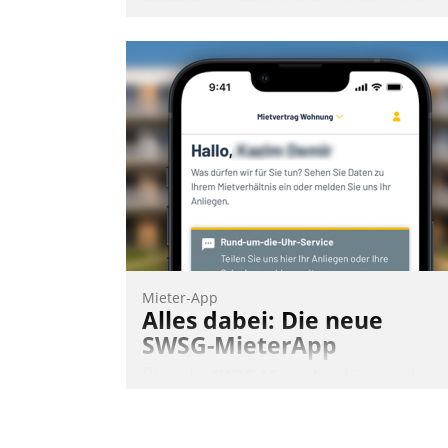
straffen, Leerstand vorzubeugen und
Akteure wie Prozesse fließend zu
vernetzen, nutzt die Berliner Gewobag
seit Jahresbeginn eine Überblick, Einsich
und Eingriff bietende Lösung. Zur
Entwicklung setzte man auf
Cloudtechnologie, bewährte und Startup
Partner sowie erstmals agile
Projektmethoden.
Nadja Hußmann
Mieter-App
Alles dabei: Die neue
SWSG-MieterApp
Über die SWSG-MieterApp können die
mehr als 50.000 Mieter mit ihrem
Wohnungsunternehmen kommunizieren
auf dem Laufenden bleiben, Daten