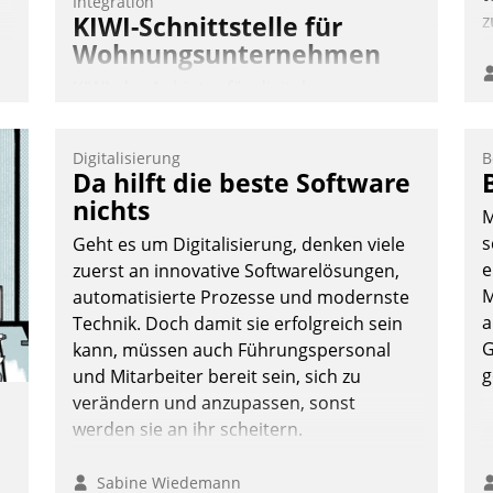
Integration
KIWI-Schnittstelle für
z
Wohnungsunternehmen
KIWI, der Anbieter für digitalen
Türzugang, kooperiert mit dem
Beratungs- und
Digitalisierung
B
Softwareentwicklungshaus Datatrain.
Da hilft die beste Software
nichts
M
s
Geht es um Digitalisierung, denken viele
e
zuerst an innovative Softwarelösungen,
M
automatisierte Prozesse und modernste
a
Technik. Doch damit sie erfolgreich sein
Andreas Lerchner
G
kann, müssen auch Führungspersonal
g
und Mitarbeiter bereit sein, sich zu
verändern und anzupassen, sonst
werden sie an ihr scheitern.
Sabine Wiedemann