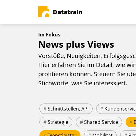
Datatrain
Im Fokus
News plus Views
Vorstöße, Neuigkeiten, Erfolgsgesc
Hier erfahren Sie im Detail, wie wir
profitieren können. Steuern Sie üb
Stichworte, was Sie interessiert.
#
Schnittstellen, API
#
Kundenservic
#
Strategie
#
Shared Service
×
×
Dienstleister
#
Mobilität
#
Pla