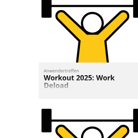
Software ist es nicht getan. Die
Digitalisierung erfordert von
Unternehmen die Bereitschaft, sich zu
überprüfen, zu hinterfragen und zu
verändern.
Anwendertreffen
Workout 2025: Work
Deload
In entspannter Atmosphäre findet am 6.
und 7. Mai Datatrains Netzwerk-Event im
Kunden- und Partnerkreis statt. Zentrale
Frage: Wie lassen sich Mammutprojekte
meistern und Workloads wuppen – bei
zunehmend anspruchsvollen Aufgaben