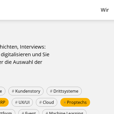
Wir
hichten, Interviews:
 digitalisieren und Sie
er die Auswahl der
e
#
Kundenstory
#
Drittsysteme
ERP
#
UX/UI
#
Cloud
×
Proptechs
ttform
#
Event
#
Machine Learning