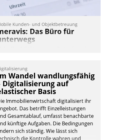
obile Kunden- und Objektbetreuung
meravis: Das Büro für
unterwegs
ehr Flexibilität, weniger Zeitaufwand
nd eine einfache Bedienung - das
erspricht das aktuelle Cockpit für mobile
igitalisierung
itarbeiter von Datatrain. Die meravis
Im Wandel wandlungsfähig
ohnungsbau- und Immobilien GmbH
– Digitalisierung auf
at sich dabei für den Betrieb der Lösung
elastischer Basis
ber die SAP Cloud Platform entschieden
ie Immobilienwirtschaft digitalisiert ihr
 als erstes Unternehmen am
ngebot. Das betrifft Einzelleistungen
ohnungsmarkt.
nd Gesamtablauf, umfasst benachbarte
Andreas Lerchner
nd künftige Aufgaben. Die Bedingungen
ndern sich ständig. Wie lässt sich
echnisch die Kontrolle wahren und