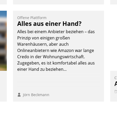
Offene Plattform
t
Alles aus einer Hand?
Alles bei einem Anbieter beziehen – das
Prinzip von einigen großen
-
Warenhäusern, aber auch
Onlineanbietern wie Amazon war lange
Credo in der Wohnungswirtschaft.
Zugegeben, es ist komfortabel alles aus
einer Hand zu beziehen...
C
D
Jörn Beckmann
t
d
p
,
a