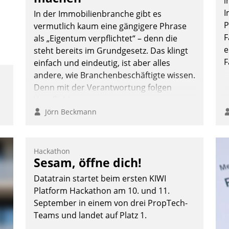
i
I
In der Immobilienbranche gibt es
P
vermutlich kaum eine gängigere Phrase
F
als „Eigentum verpflichtet“ – denn die
Andreas Lerchner
e
steht bereits im Grundgesetz. Das klingt
F
einfach und eindeutig, ist aber alles
andere, wie Branchenbeschäftigte wissen.
Denn mit der Verantwortung folgen
Verpflichtungen.
Jörn Beckmann
Hackathon
Sesam, öffne dich!
Datatrain startet beim ersten KIWI
Platform Hackathon am 10. und 11.
September in einem von drei PropTech-
Teams und landet auf Platz 1.