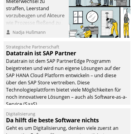
Mieterwechsel zu
straffen, Leerstand
vorzubeugen und Akteure
wie Prozesse fließend zu
vernetzen, nutzt die
Nadja Hußmann
Berliner Gewobag seit
Jahresbeginn eine
Strategische Partnerschaft
Überblick, Einsicht und
Datatrain ist SAP Partner
Eingriff bietende Lösung.
Datatrain ist dem SAP PartnerEdge Programm
Zur Entwicklung setzte
beigetreten und wird nun eigene Lösungen auf der
man auf
SAP HANA Cloud Platform entwickeln – und diese
Cloudtechnologie,
über den SAP Store vertreiben. Diese
bewährte und Startup-
Technologieplattform bietet viele Möglichkeiten für
Partner sowie erstmals
noch innovativere Lösungen – auch als Software-as-a-
agile Projektmethoden.
Service (SaaS).
Digitalisierung
Da hilft die beste Software nichts
Geht es um Digitalisierung, denken viele zuerst an