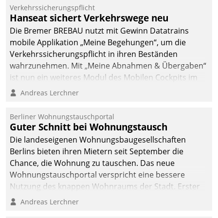
Verkehrssicherungspflicht
Hanseat sichert Verkehrswege neu
Die Bremer BREBAU nutzt mit Gewinn Datatrains
mobile Applikation „Meine Begehungen“, um die
Verkehrssicherungspflicht in ihren Beständen
wahrzunehmen. Mit „Meine Abnahmen & Übergaben“
ist nun ein weiteres Modul des Mobilen Cockpits im
Einsatz.
Andreas Lerchner
Berliner Wohnungstauschportal
Guter Schnitt bei Wohnungstausch
Die landeseigenen Wohnungsbaugesellschaften
Berlins bieten ihren Mietern seit September die
Chance, die Wohnung zu tauschen. Das neue
Wohnungstauschportal verspricht eine bessere
Nutzung des knappen Wohnraums der Stadt. Erster
Anwendungsfall für Datatrains Lösung API-Hub mit
Andreas Lerchner
Schnittstellen zu den ERP-Systemen der