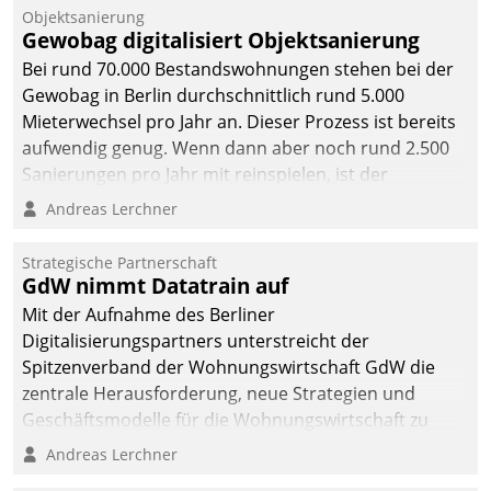
Unternehmen.
Objektsanierung
Gewobag digitalisiert Objektsanierung
Bei rund 70.000 Bestandswohnungen stehen bei der
Gewobag in Berlin durchschnittlich rund 5.000
Mieterwechsel pro Jahr an. Dieser Prozess ist bereits
aufwendig genug. Wenn dann aber noch rund 2.500
Sanierungen pro Jahr mit reinspielen, ist der
Betreuungs- und Organisationsaufwand immens. Im
Andreas Lerchner
Rahmen ihrer Digitalisierungsstrategie hat das
kommunale Wohnungsbauunternehmen daher
Strategische Partnerschaft
gemeinsam mit der Berliner Datatrain GmbH den
GdW nimmt Datatrain auf
Teilprozess der Objektsanierung digitalisiert.
Mit der Aufnahme des Berliner
Digitalisierungspartners unterstreicht der
Spitzenverband der Wohnungswirtschaft GdW die
zentrale Herausforderung, neue Strategien und
Geschäftsmodelle für die Wohnungswirtschaft zu
entwickeln.
Andreas Lerchner