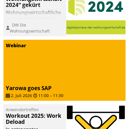
2024“ gekürt
Wohnungswirtschaftliche
Vorreiter für den Weg in
DW Die
eine digitale Zukunft zu
Wohnungswirtschaft
finden, ist das Ziel des
Awards „Digitalpioniere
Webinar
der
Wohnungswirtschaft“.
Bewerben können sich
dafür ein Team
bestehend aus
Wohnungsunternehmen
Yarowa goes SAP
und PropTech.
2. Juli 2026
11:00
–
11:30
Anwendertreffen
Workout 2025: Work
Deload