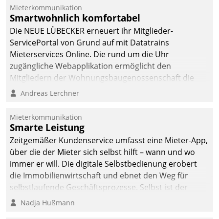
integrieren.
Mieterkommunikation
Smartwohnlich komfortabel
Die NEUE LÜBECKER erneuert ihr Mitglieder-
ServicePortal von Grund auf mit Datatrains
Mieterservices Online. Die rund um die Uhr
zugängliche Webapplikation ermöglicht den
Mitgliedern der Wohnungs­bau­genossenschaft die
Kontaktaufnahme per Smartphone, Tablet oder PC.
Andreas Lerchner
Mieterkommunikation
Smarte Leistung
Zeitgemäßer Kundenservice umfasst eine Mieter-App,
über die der Mieter sich selbst hilft – wann und wo
immer er will. Die digitale Selbstbedienung erobert
die Immobilienwirtschaft und ebnet den Weg für
selbstlaufende Geschäftsprozesse. Selbst ist der
Kunde und smart der Serviceanbieter.
Nadja Hußmann