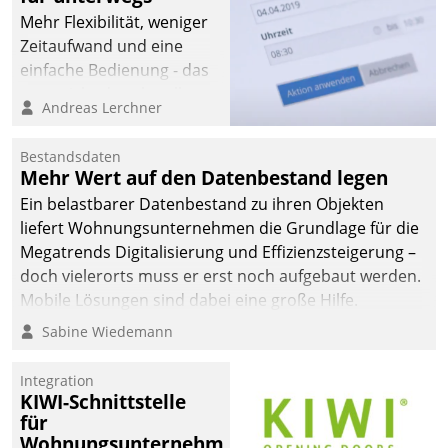
Mehr Flexibilität, weniger
Zeitaufwand und eine
einfache Bedienung - das
verspricht das aktuelle
Andreas Lerchner
Cockpit für mobile
Mitarbeiter von
Bestandsdaten
Datatrain. Die meravis
Mehr Wert auf den Datenbestand legen
Wohnungsbau- und
Ein belastbarer Datenbestand zu ihren Objekten
Immobilien GmbH hat
liefert Wohnungsunternehmen die Grundlage für die
sich dabei für den Betrieb
Megatrends Digitalisierung und Effizienzsteigerung –
der Lösung über die SAP
doch vielerorts muss er erst noch aufgebaut werden.
Cloud Platform
Mobile Lösungen sind dabei eine große Hilfe.
entschieden - als erstes
Sabine Wiedemann
Unternehmen am
Wohnungsmarkt.
Integration
KIWI-Schnittstelle
für
Wohnungsunternehmen