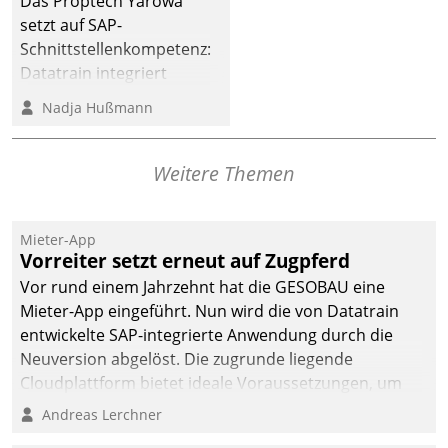
Das Proptech Yarowa
Dialogführung ermöglicht
setzt auf SAP-
dem externen
Schnittstellenkompetenz:
Serviceteam, Anrufe von
Datatrain integriert
Mietenden zügiger und
Yarowas Portal zur
Nadja Hußmann
effizienter zu bearbeiten.
Vergabe und Verwaltung
von Aufträgen der
operativen
Weitere Themen
Instandhaltung in die
SAP-Systemlandschaft
Mieter-App
deutscher
Vorreiter setzt erneut auf Zugpferd
Wohnungsunternehmen
Vor rund einem Jahrzehnt hat die GESOBAU eine
– und beschleunigt damit
Mieter-App eingeführt. Nun wird die von Datatrain
den Weg vom
entwickelte SAP-integrierte Anwendung durch die
Mieteranliegen zum
Neuversion abgelöst. Die zugrunde liegende
Dienstleisterauftrag.
Cloudplattform bietet ideale Voraussetzungen, um
die Funktionalität der App zu erweitern und weitere
Andreas Lerchner
innovative Apps, auch von Drittanbietern, in SAP zu