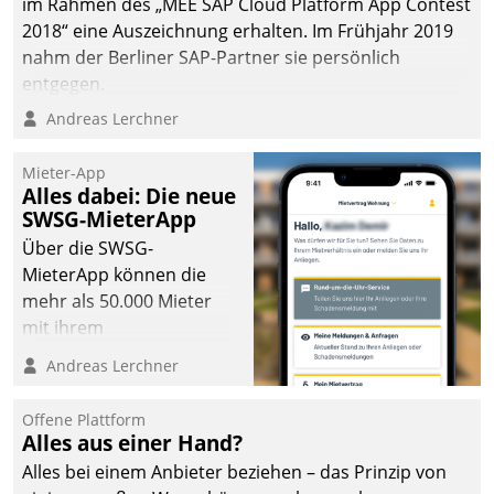
im Rahmen des „MEE SAP Cloud Platform App Contest
2018“ eine Auszeichnung erhalten. Im Frühjahr 2019
nahm der Berliner SAP-Partner sie persönlich
entgegen.
Andreas Lerchner
Mieter-App
Alles dabei: Die neue
SWSG-MieterApp
Über die SWSG-
MieterApp können die
mehr als 50.000 Mieter
mit ihrem
Wohnungsunternehmen
Andreas Lerchner
kommunizieren, auf dem
Laufenden bleiben, Daten
Offene Plattform
einsehen und ändern
Alles aus einer Hand?
oder
Alles bei einem Anbieter beziehen – das Prinzip von
Schadensmeldungen