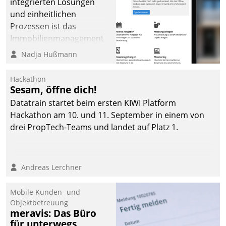
integrierten Lösungen
und einheitlichen
Prozessen ist das
Immobilienmanagement
der Bayerischen
Nadja Hußmann
Versorgungskammer im
Ressort Kapitalanlage für
Hackathon
künftige Aufgaben und
Sesam, öffne dich!
Herausforderungen
Datatrain startet beim ersten KIWI Platform
gerüstet.
Hackathon am 10. und 11. September in einem von
drei PropTech-Teams und landet auf Platz 1.
Andreas Lerchner
Mobile Kunden- und
Objektbetreuung
meravis: Das Büro
für unterwegs