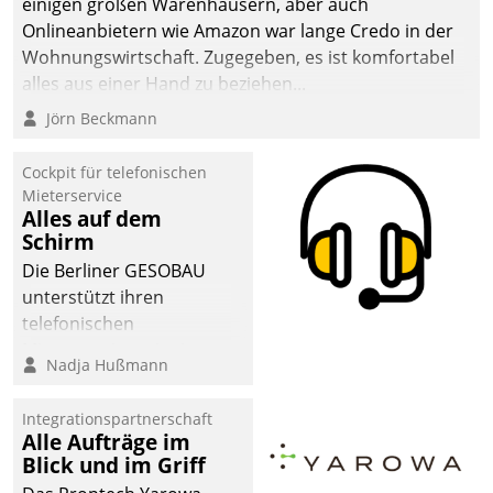
einigen großen Warenhäusern, aber auch
abgeben – rund um die
Onlineanbietern wie Amazon war lange Credo in der
Uhr.
Wohnungswirtschaft. Zugegeben, es ist komfortabel
alles aus einer Hand zu beziehen...
Jörn Beckmann
Cockpit für telefonischen
Mieterservice
Alles auf dem
Schirm
Die Berliner GESOBAU
unterstützt ihren
telefonischen
Mieterservice mit einem
Nadja Hußmann
digitalen Cockpit, das
situationsbezogen
Integrationspartnerschaft
passende Fragen und
Alle Aufträge im
Schlagworte auswirft.
Blick und im Griff
Eine intuitive