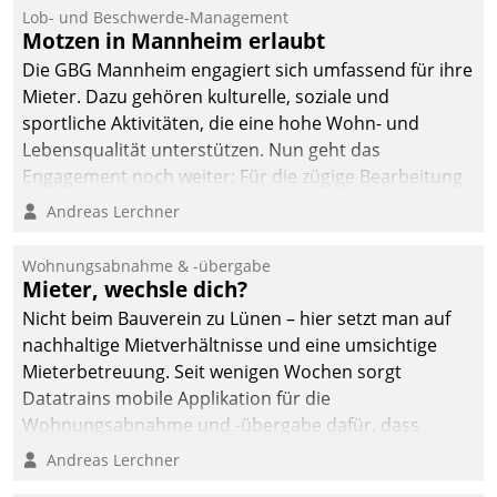
Lob- und Beschwerde-Management
Motzen in Mannheim erlaubt
Die GBG Mannheim engagiert sich umfassend für ihre
Mieter. Dazu gehören kulturelle, soziale und
sportliche Aktivitäten, die eine hohe Wohn- und
Lebensqualität unterstützen. Nun geht das
Engagement noch weiter: Für die zügige Bearbeitung
von Beschwerden – oder Lob – richtet das
Andreas Lerchner
Unternehmen mit Datatrains Applikation fürs Lob-
und Beschwerde-Management einen eigenen Kanal
Wohnungsabnahme & -übergabe
ein.
Mieter, wechsle dich?
Nicht beim Bauverein zu Lünen – hier setzt man auf
nachhaltige Mietverhältnisse und eine umsichtige
Mieterbetreuung. Seit wenigen Wochen sorgt
Datatrains mobile Applikation für die
Wohnungsabnahme und -übergabe dafür, dass
Mieter wohlgeordnet kommen und, so es sein muss,
Andreas Lerchner
gehen können.