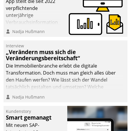
App stellt die seit 2022
verpflichtende
unterjährige
Verbrauchsinformation
schnell, zuverlässig und
Nadja Hußmann
leicht bekömmlich bereit:
Die monatlichen
Interview
Mitteilungen zum
„Verändern muss sich die
Veränderungsbereitschaft“
Heizungs- und
Wasserverbrauch gehen
Die Immobilienbranche erlebt die digitale
automatisiert, vollständig
Transformation. Doch muss man gleich alles über
und auf Wunsch über
den Haufen werfen? Wie lässt sich der Wandel
mehrere zuvor
tatsächlich gestalten und umsetzen? Welche
festgelegte
Argumente zählen wirklich?
Nadja Hußmann
Kommunikationswege bei
den Empfängern ein.
Kundenstory
Smart gemanagt
Mit neuen SAP-