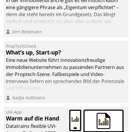
In der Immobilienbranche gibt es vermutlich kaum
eine gängigere Phrase als „Eigentum verpflichtet“ –
denn die steht bereits im Grundgesetz. Das klingt
einfach und eindeutig, ist aber alles andere, wie
Branchenbeschäftigte wissen. Denn mit der
Jörn Beckmann
Verantwortung folgen Verpflichtungen.
PropTechCheck
What’s up, Start-up?
Eine neue Website führt innovationsfreudige
Immobilienunternehmen zu passenden Partnern aus
der Proptech-Szene. Fallbeispiele und Video-
Interviews liefern ein sprechendes Bild der Potenziale
und Fähigkeiten.
Nadja Hußmann
UVI-App
Warm auf die Hand
Datatrains flexible UVI-