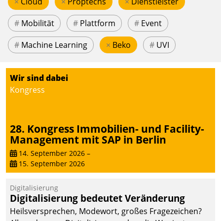
×
Cloud
×
Proptechs
×
Dienstleister
#
Mobilität
#
Plattform
#
Event
#
Machine Learning
×
Beko
#
UVI
Wir sind dabei
Kongress
28. Kongress Immobilien- und Facility-
Management mit SAP in Berlin
14. September 2026
–
15. September 2026
Digitalisierung
Digitalisierung bedeutet Veränderung
Heilsversprechen, Modewort, großes Fragezeichen?