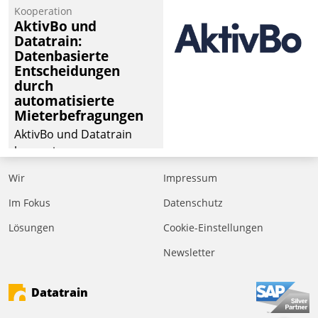
Kooperation
AktivBo und
Datatrain:
Datenbasierte
Entscheidungen
durch
automatisierte
Mieterbefragungen
AktivBo und Datatrain
kooperieren –
Immobilienunternehmen
Wir
Impressum
profitieren: Die nahtlose
Integration der Lösungen
Im Fokus
Datenschutz
von AktivBo und
Lösungen
Cookie-Einstellungen
Datatrain ermöglicht
Newsletter
automatisiert ausgelöste,
zielgerichtete
Mieterbefragungen – eine
Datatrain
starke Grundlage für