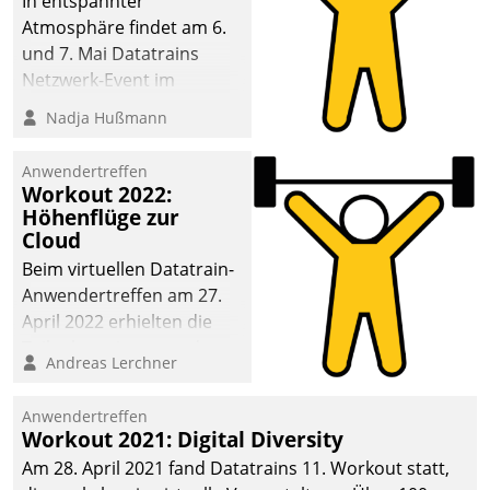
In entspannter
Atmosphäre findet am 6.
und 7. Mai Datatrains
Netzwerk-Event im
Kunden- und Partnerkreis
Nadja Hußmann
statt. Zentrale Frage: Wie
lassen sich
Anwendertreffen
Mammutprojekte
Workout 2022:
meistern und Workloads
Höhenflüge zur
Cloud
wuppen – bei zunehmend
anspruchsvollen
Beim virtuellen Datatrain-
Aufgaben und
Anwendertreffen am 27.
abnehmendem
April 2022 erhielten die
Nachwuchs?
Teilnehmerinnen und
Andreas Lerchner
Teilnehmer kurzweilige
Einblicke in innovative
Anwendertreffen
Cloud-Strategien und -
Workout 2021: Digital Diversity
Lösungen mit hohem
Am 28. April 2021 fand Datatrains 11. Workout statt,
Zukunftspotenzial.