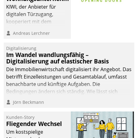
KIWI, der Anbieter für
digitalen Türzugang,
kooperiert mit dem
Beratungs- und
Andreas Lerchner
Softwareentwicklungshaus
Datatrain.
Digitalisierung
Im Wandel wandlungsfähig –
Digitalisierung auf elastischer Basis
Die Immobilienwirtschaft digitalisiert ihr Angebot. Das
betrifft Einzelleistungen und Gesamtablauf, umfasst
benachbarte und künftige Aufgaben. Die
Bedingungen ändern sich ständig. Wie lässt sich
technisch die Kontrolle wahren und zugleich Freiraum
Jörn Beckmann
fürs Wachsen öffnen?
Kunden-Story
Fliegender Wechsel
Um kostspielige