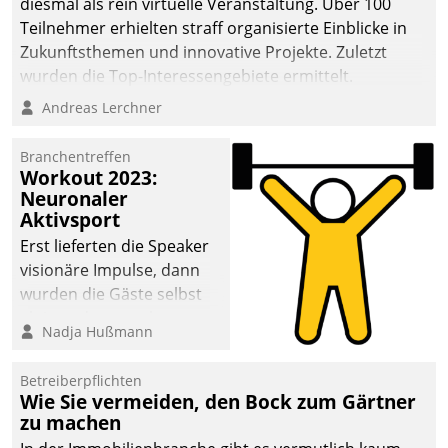
diesmal als rein virtuelle Veranstaltung. Über 100
Teilnehmer erhielten straff organisierte Einblicke in
Zukunftsthemen und innovative Projekte. Zuletzt
wurden die Top-Interessengebiete ermittelt.
Andreas Lerchner
Branchentreffen
Workout 2023:
Neuronaler
Aktivsport
Erst lieferten die Speaker
visionäre Impulse, dann
wurden die Gäste selbst
aktiv und sammelten
Nadja Hußmann
methodisch
Vernetzungsideen fürs
Betreiberpflichten
Quartier. Dazwischen
Wie Sie vermeiden, den Bock zum Gärtner
zeigte Datatrain, was es
zu machen
Neues zu bieten hat.