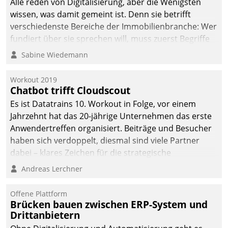
Alle reden von Digitalisierung, aber die Wenigsten
wissen, was damit gemeint ist. Denn sie betrifft
verschiedenste Bereiche der Immobilienbranche: Wer
fundiert über sie sprechen will, muss zuerst Begriffe
klären. Ein Aspekt ist die betriebliche Optimierung:
Sabine Wiedemann
Moderne Softwarelösungen ermöglichen große
Einsparungen durch optimierte und automatisierte
Workout 2019
Prozesse. Doch man darf nicht zu viel erwarten: Allein
Chatbot trifft Cloudscout
mit der Einführung einer neuen Software ist es nicht
Es ist Datatrains 10. Workout in Folge, vor einem
getan. Die Digitalisierung erfordert von Unternehmen
Jahrzehnt hat das 20-jährige Unternehmen das erste
die Bereitschaft, sich zu überprüfen, zu hinterfragen
Anwendertreffen organisiert. Beiträge und Besucher
und zu verändern.
haben sich verdoppelt, diesmal sind viele Partner
dabei – klares Zeichen für die strategische
Fokussierung auf den Kunden.
Andreas Lerchner
Offene Plattform
Brücken bauen zwischen ERP-System und
Drittanbietern