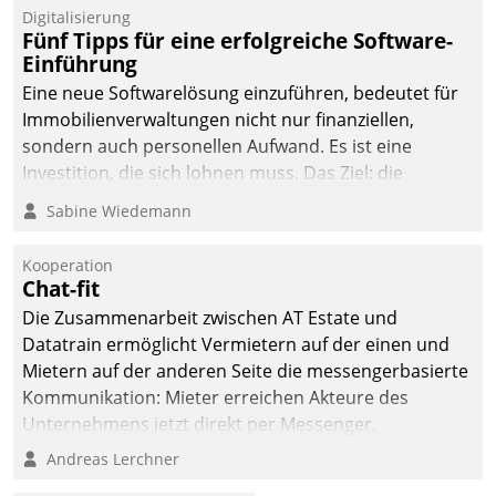
Digitalisierung
Fünf Tipps für eine erfolgreiche Software-
Einführung
Eine neue Softwarelösung einzuführen, bedeutet für
Immobilienverwaltungen nicht nur finanziellen,
sondern auch personellen Aufwand. Es ist eine
Investition, die sich lohnen muss. Das Ziel: die
nachhaltige Optimierung der Geschäftsabläufe. Damit
Sabine Wiedemann
dieses Ziel erreicht wird, sollten einige Grundregeln
befolgt werden.
Kooperation
Chat-fit
Die Zusammenarbeit zwischen AT Estate und
Datatrain ermöglicht Vermietern auf der einen und
Mietern auf der anderen Seite die messengerbasierte
Kommunikation: Mieter erreichen Akteure des
Unternehmens jetzt direkt per Messenger,
Mitarbeiter oder Dienstleister empfangen oder
Andreas Lerchner
versenden die Nachrichten via Cockpit.