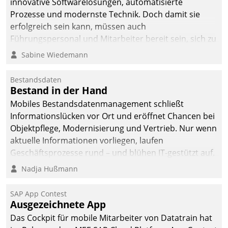
innovative Softwarelösungen, automatisierte
Prozesse und modernste Technik. Doch damit sie
erfolgreich sein kann, müssen auch
Führungspersonal und Mitarbeiter bereit sein, sich zu
verändern und anzupassen, sonst werden sie an ihr
Sabine Wiedemann
scheitern.
Bestandsdaten
Bestand in der Hand
Mobiles Bestandsdatenmanagement schließt
Informationslücken vor Ort und eröffnet Chancen bei
Objektpflege, Modernisierung und Vertrieb. Nur wenn
aktuelle Informationen vorliegen, laufen
Geschäftsprozesse rund – und blühen IT-gestützt auf.
Nadja Hußmann
SAP App Contest
Ausgezeichnete App
Das Cockpit für mobile Mitarbeiter von Datatrain hat