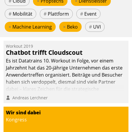
#
Cloud
×
Proptechs
×
Dienstleister
#
Mobilität
#
Plattform
#
Event
×
Machine Learning
×
Beko
#
UVI
Workout 2019
Chatbot trifft Cloudscout
Es ist Datatrains 10. Workout in Folge, vor einem
Jahrzehnt hat das 20-jährige Unternehmen das erste
Anwendertreffen organisiert. Beiträge und Besucher
haben sich verdoppelt, diesmal sind viele Partner
dabei – klares Zeichen für die strategische
Fokussierung auf den Kunden.
Andreas Lerchner
Wir sind dabei
Kongress