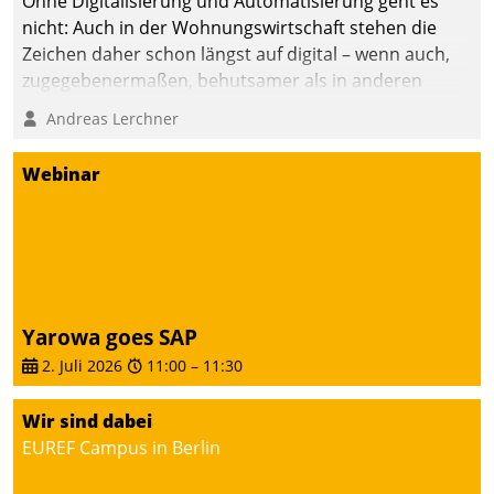
Ohne Digitalisierung und Automatisierung geht es
die Bereitschaft, sich zu überprüfen, zu hinterfragen
nicht: Auch in der Wohnungswirtschaft stehen die
und zu verändern.
Zeichen daher schon längst auf digital – wenn auch,
zugegebenermaßen, behutsamer als in anderen
Branchen.
Andreas Lerchner
Webinar
Yarowa goes SAP
2. Juli 2026
11:00
–
11:30
Wir sind dabei
EUREF Campus in Berlin