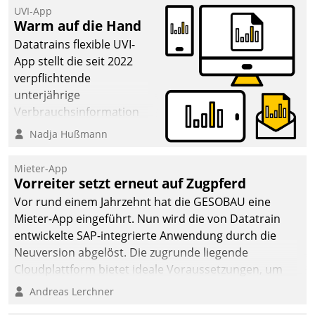
UVI-App
deutscher
Warm auf die Hand
Wohnungsunternehmen
Datatrains flexible UVI-
– und beschleunigt damit
App stellt die seit 2022
den Weg vom
verpflichtende
Mieteranliegen zum
unterjährige
Dienstleisterauftrag.
Verbrauchsinformation
schnell, zuverlässig und
Nadja Hußmann
leicht bekömmlich bereit:
Die monatlichen
Mieter-App
Mitteilungen zum
Vorreiter setzt erneut auf Zugpferd
Heizungs- und
Vor rund einem Jahrzehnt hat die GESOBAU eine
Wasserverbrauch gehen
Mieter-App eingeführt. Nun wird die von Datatrain
automatisiert, vollständig
entwickelte SAP-integrierte Anwendung durch die
und auf Wunsch über
Neuversion abgelöst. Die zugrunde liegende
mehrere zuvor
Cloudplattform bietet ideale Voraussetzungen, um
festgelegte
die Funktionalität der App zu erweitern und weitere
Andreas Lerchner
Kommunikationswege bei
innovative Apps, auch von Drittanbietern, in SAP zu
den Empfängern ein.