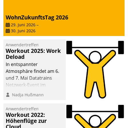
WohnZukunftsTag 2026
29. Juni 2026
–
30. Juni 2026
Anwendertreffen
Workout 2025: Work
Deload
In entspannter
Atmosphäre findet am 6.
und 7. Mai Datatrains
Netzwerk-Event im
Kunden- und Partnerkreis
Nadja Hußmann
statt. Zentrale Frage: Wie
lassen sich
Anwendertreffen
Mammutprojekte
Workout 2022:
meistern und Workloads
Höhenflüge zur
Cloud
wuppen – bei zunehmend