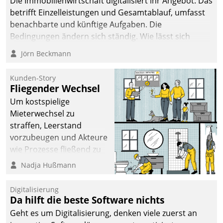
Die Immobilienwirtschaft digitalisiert ihr Angebot. Das
betrifft Einzelleistungen und Gesamtablauf, umfasst
benachbarte und künftige Aufgaben. Die
Bedingungen ändern sich ständig. Wie lässt sich
technisch die Kontrolle wahren und zugleich Freiraum
Jörn Beckmann
fürs Wachsen öffnen?
Kunden-Story
Fliegender Wechsel
Um kostspielige
Mieterwechsel zu
straffen, Leerstand
vorzubeugen und Akteure
wie Prozesse fließend zu
vernetzen, nutzt die
Nadja Hußmann
Berliner Gewobag seit
Jahresbeginn eine
Digitalisierung
Überblick, Einsicht und
Da hilft die beste Software nichts
Eingriff bietende Lösung.
Geht es um Digitalisierung, denken viele zuerst an
Zur Entwicklung setzte