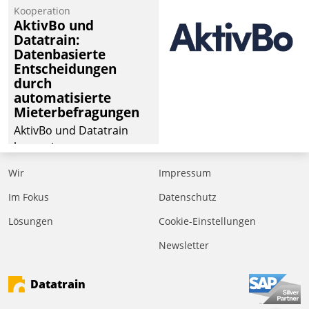
Kooperation
AktivBo und
Datatrain:
Datenbasierte
Entscheidungen
durch
automatisierte
Mieterbefragungen
AktivBo und Datatrain
kooperieren –
Immobilienunternehmen
Wir
Impressum
profitieren: Die nahtlose
Integration der Lösungen
Im Fokus
Datenschutz
von AktivBo und
Lösungen
Cookie-Einstellungen
Datatrain ermöglicht
Newsletter
automatisiert ausgelöste,
zielgerichtete
Mieterbefragungen – eine
Datatrain
starke Grundlage für