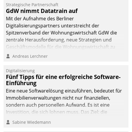
kommunale Wohnungsbauunternehmen daher
Strategische Partnerschaft
gemeinsam mit der Berliner Datatrain GmbH den
GdW nimmt Datatrain auf
Teilprozess der Objektsanierung digitalisiert.
Mit der Aufnahme des Berliner
Digitalisierungspartners unterstreicht der
Spitzenverband der Wohnungswirtschaft GdW die
zentrale Herausforderung, neue Strategien und
Geschäftsmodelle für die Wohnungswirtschaft zu
entwickeln.
Andreas Lerchner
Digitalisierung
Fünf Tipps für eine erfolgreiche Software-
Einführung
Eine neue Softwarelösung einzuführen, bedeutet für
Immobilienverwaltungen nicht nur finanziellen,
sondern auch personellen Aufwand. Es ist eine
Investition, die sich lohnen muss. Das Ziel: die
nachhaltige Optimierung der Geschäftsabläufe. Damit
Sabine Wiedemann
dieses Ziel erreicht wird, sollten einige Grundregeln