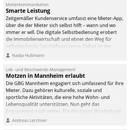
Mieterkommunikation
Smarte Leistung
Zeitgemäßer Kundenservice umfasst eine Mieter-App,
über die der Mieter sich selbst hilft – wann und wo
immer er will. Die digitale Selbstbedienung erobert
die Immobilienwirtschaft und ebnet den Weg für
selbstlaufende Geschäftsprozesse. Selbst ist der
Kunde und smart der Serviceanbieter.
Nadja Hußmann
Lob- und Beschwerde-Management
Motzen in Mannheim erlaubt
Die GBG Mannheim engagiert sich umfassend für ihre
Mieter. Dazu gehören kulturelle, soziale und
sportliche Aktivitäten, die eine hohe Wohn- und
Lebensqualität unterstützen. Nun geht das
Engagement noch weiter: Für die zügige Bearbeitung
von Beschwerden – oder Lob – richtet das
Andreas Lerchner
Unternehmen mit Datatrains Applikation fürs Lob-