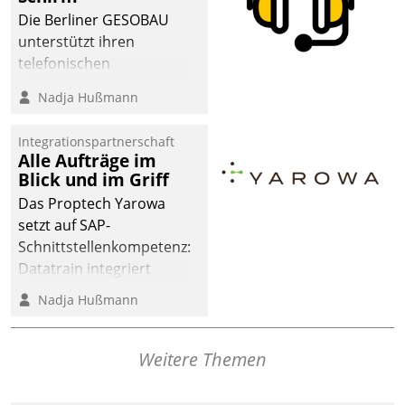
dafür ein Team
Die Berliner GESOBAU
bestehend aus
unterstützt ihren
Wohnungsunternehmen
telefonischen
und PropTech.
Mieterservice mit einem
Nadja Hußmann
digitalen Cockpit, das
situationsbezogen
Integrationspartnerschaft
passende Fragen und
Alle Aufträge im
Schlagworte auswirft.
Blick und im Griff
Eine intuitive
Das Proptech Yarowa
Dialogführung ermöglicht
setzt auf SAP-
dem externen
Schnittstellenkompetenz:
Serviceteam, Anrufe von
Datatrain integriert
Mietenden zügiger und
Yarowas Portal zur
Nadja Hußmann
effizienter zu bearbeiten.
Vergabe und Verwaltung
von Aufträgen der
operativen
Weitere Themen
Instandhaltung in die
SAP-Systemlandschaft