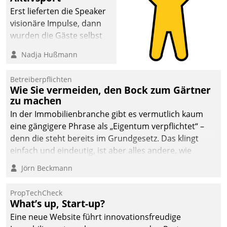
Erst lieferten die Speaker
visionäre Impulse, dann
wurden die Gäste selbst
aktiv und sammelten
Nadja Hußmann
methodisch
Vernetzungsideen fürs
Betreiberpflichten
Quartier. Dazwischen
Wie Sie vermeiden, den Bock zum Gärtner
zeigte Datatrain, was es
zu machen
Neues zu bieten hat.
In der Immobilienbranche gibt es vermutlich kaum
eine gängigere Phrase als „Eigentum verpflichtet“ –
denn die steht bereits im Grundgesetz. Das klingt
einfach und eindeutig, ist aber alles andere, wie
Branchenbeschäftigte wissen. Denn mit der
Jörn Beckmann
Verantwortung folgen Verpflichtungen.
PropTechCheck
What’s up, Start-up?
Eine neue Website führt innovationsfreudige