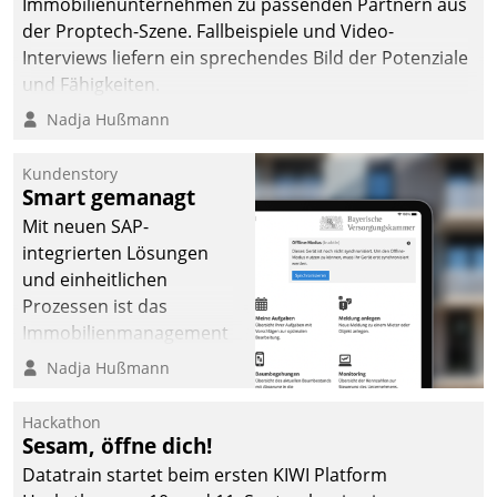
Immobilienunternehmen zu passenden Partnern aus
der Proptech-Szene. Fallbeispiele und Video-
Interviews liefern ein sprechendes Bild der Potenziale
und Fähigkeiten.
Nadja Hußmann
Kundenstory
Smart gemanagt
Mit neuen SAP-
integrierten Lösungen
und einheitlichen
Prozessen ist das
Immobilienmanagement
der Bayerischen
Nadja Hußmann
Versorgungskammer im
Ressort Kapitalanlage für
Hackathon
künftige Aufgaben und
Sesam, öffne dich!
Herausforderungen
Datatrain startet beim ersten KIWI Platform
gerüstet.