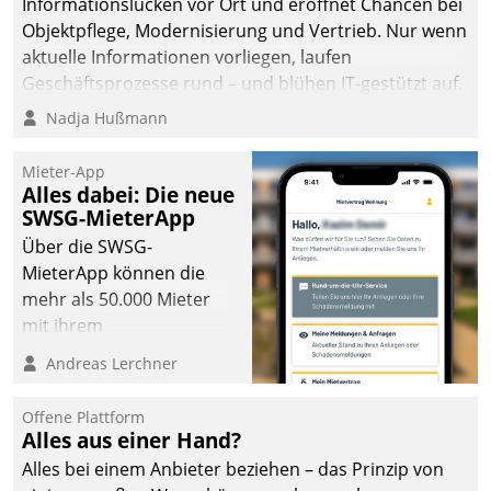
Informationslücken vor Ort und eröffnet Chancen bei
Objektpflege, Modernisierung und Vertrieb. Nur wenn
aktuelle Informationen vorliegen, laufen
Geschäftsprozesse rund – und blühen IT-gestützt auf.
Nadja Hußmann
Mieter-App
Alles dabei: Die neue
SWSG-MieterApp
Über die SWSG-
MieterApp können die
mehr als 50.000 Mieter
mit ihrem
Wohnungsunternehmen
Andreas Lerchner
kommunizieren, auf dem
Laufenden bleiben, Daten
Offene Plattform
einsehen und ändern
Alles aus einer Hand?
oder
Alles bei einem Anbieter beziehen – das Prinzip von
Schadensmeldungen