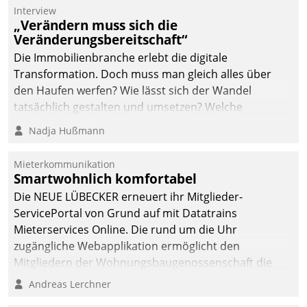
integrieren.
Interview
„Verändern muss sich die
Veränderungsbereitschaft“
Die Immobilienbranche erlebt die digitale
Transformation. Doch muss man gleich alles über
den Haufen werfen? Wie lässt sich der Wandel
tatsächlich gestalten und umsetzen? Welche
Argumente zählen wirklich?
Nadja Hußmann
Mieterkommunikation
Smartwohnlich komfortabel
Die NEUE LÜBECKER erneuert ihr Mitglieder-
ServicePortal von Grund auf mit Datatrains
Mieterservices Online. Die rund um die Uhr
zugängliche Webapplikation ermöglicht den
Mitgliedern der Wohnungs­bau­genossenschaft die
Kontaktaufnahme per Smartphone, Tablet oder PC.
Andreas Lerchner