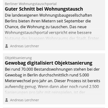
Berliner Wohnungstauschportal
Guter Schnitt bei Wohnungstausch
Die landeseigenen Wohnungsbaugesellschaften
Berlins bieten ihren Mietern seit September die
Chance, die Wohnung zu tauschen. Das neue
Wohnungstauschportal verspricht eine bessere
Nutzung des knappen Wohnraums der Stadt. Erster
Anwendungsfall für Datatrains Lösung API-Hub mit
Andreas Lerchner
Schnittstellen zu den ERP-Systemen der
Unternehmen.
Objektsanierung
Gewobag digitalisiert Objektsanierung
Bei rund 70.000 Bestandswohnungen stehen bei der
Gewobag in Berlin durchschnittlich rund 5.000
Mieterwechsel pro Jahr an. Dieser Prozess ist bereits
aufwendig genug. Wenn dann aber noch rund 2.500
Sanierungen pro Jahr mit reinspielen, ist der
Betreuungs- und Organisationsaufwand immens. Im
Andreas Lerchner
Rahmen ihrer Digitalisierungsstrategie hat das