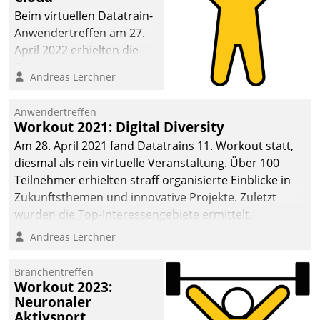
anspruchsvollen
Beim virtuellen Datatrain-
Aufgaben und
Anwendertreffen am 27.
abnehmendem
April 2022 erhielten die
Nachwuchs?
Teilnehmerinnen und
Andreas Lerchner
Teilnehmer kurzweilige
Einblicke in innovative
Anwendertreffen
Cloud-Strategien und -
Workout 2021: Digital Diversity
Lösungen mit hohem
Am 28. April 2021 fand Datatrains 11. Workout statt,
Zukunftspotenzial.
diesmal als rein virtuelle Veranstaltung. Über 100
Teilnehmer erhielten straff organisierte Einblicke in
Zukunftsthemen und innovative Projekte. Zuletzt
wurden die Top-Interessengebiete ermittelt.
Andreas Lerchner
Branchentreffen
Workout 2023:
Neuronaler
Aktivsport