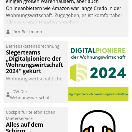
einigen großen Warenhäusern, aber auch
abgeben – rund um die
Onlineanbietern wie Amazon war lange Credo in der
Uhr.
Wohnungswirtschaft. Zugegeben, es ist komfortabel
alles aus einer Hand zu beziehen...
Jörn Beckmann
Betriebskostenabrechnung
Siegerteams
„Digitalpioniere der
Wohnungswirtschaft
2024“ gekürt
Wohnungswirtschaftliche
Vorreiter für den Weg in
DW Die
eine digitale Zukunft zu
Wohnungswirtschaft
finden, ist das Ziel des
Awards „Digitalpioniere
Cockpit für telefonischen
der
Mieterservice
Wohnungswirtschaft“.
Alles auf dem
Bewerben können sich
Schirm