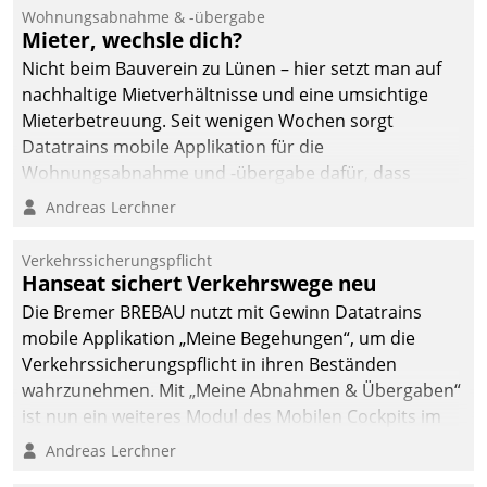
und Beschwerde-Management einen eigenen Kanal
Wohnungsabnahme & -übergabe
ein.
Mieter, wechsle dich?
Nicht beim Bauverein zu Lünen – hier setzt man auf
nachhaltige Mietverhältnisse und eine umsichtige
Mieterbetreuung. Seit wenigen Wochen sorgt
Datatrains mobile Applikation für die
Wohnungsabnahme und -übergabe dafür, dass
Mieter wohlgeordnet kommen und, so es sein muss,
Andreas Lerchner
gehen können.
Verkehrssicherungspflicht
Hanseat sichert Verkehrswege neu
Die Bremer BREBAU nutzt mit Gewinn Datatrains
mobile Applikation „Meine Begehungen“, um die
Verkehrssicherungspflicht in ihren Beständen
wahrzunehmen. Mit „Meine Abnahmen & Übergaben“
ist nun ein weiteres Modul des Mobilen Cockpits im
Einsatz.
Andreas Lerchner