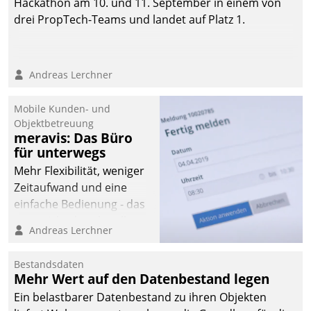
Hackathon am 10. und 11. September in einem von
drei PropTech-Teams und landet auf Platz 1.
Andreas Lerchner
Mobile Kunden- und
Objektbetreuung
meravis: Das Büro
für unterwegs
Mehr Flexibilität, weniger
Zeitaufwand und eine
einfache Bedienung - das
verspricht das aktuelle
Andreas Lerchner
Cockpit für mobile
Mitarbeiter von
Bestandsdaten
Datatrain. Die meravis
Mehr Wert auf den Datenbestand legen
Wohnungsbau- und
Ein belastbarer Datenbestand zu ihren Objekten
Immobilien GmbH hat