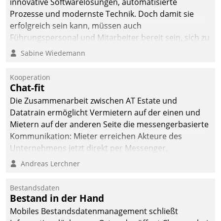
innovative Softwarelösungen, automatisierte
man auf
Prozesse und modernste Technik. Doch damit sie
Cloudtechnologie,
erfolgreich sein kann, müssen auch
bewährte und Startup-
Führungspersonal und Mitarbeiter bereit sein, sich zu
Partner sowie erstmals
verändern und anzupassen, sonst werden sie an ihr
Sabine Wiedemann
agile Projektmethoden.
scheitern.
Kooperation
Chat-fit
Die Zusammenarbeit zwischen AT Estate und
Datatrain ermöglicht Vermietern auf der einen und
Mietern auf der anderen Seite die messengerbasierte
Kommunikation: Mieter erreichen Akteure des
Unternehmens jetzt direkt per Messenger,
Mitarbeiter oder Dienstleister empfangen oder
Andreas Lerchner
versenden die Nachrichten via Cockpit.
Bestandsdaten
Bestand in der Hand
Mobiles Bestandsdatenmanagement schließt