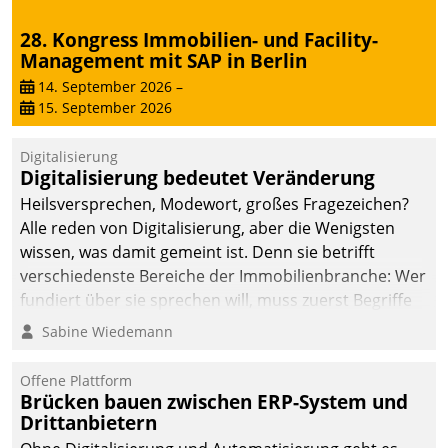
28. Kongress Immobilien- und Facility-
Management mit SAP in Berlin
14. September 2026
–
15. September 2026
Digitalisierung
Digitalisierung bedeutet Veränderung
Heilsversprechen, Modewort, großes Fragezeichen?
Alle reden von Digitalisierung, aber die Wenigsten
wissen, was damit gemeint ist. Denn sie betrifft
verschiedenste Bereiche der Immobilienbranche: Wer
fundiert über sie sprechen will, muss zuerst Begriffe
klären. Ein Aspekt ist die betriebliche Optimierung:
Sabine Wiedemann
Moderne Softwarelösungen ermöglichen große
Einsparungen durch optimierte und automatisierte
Offene Plattform
Prozesse. Doch man darf nicht zu viel erwarten: Allein
Brücken bauen zwischen ERP-System und
Drittanbietern
mit der Einführung einer neuen Software ist es nicht
getan. Die Digitalisierung erfordert von Unternehmen