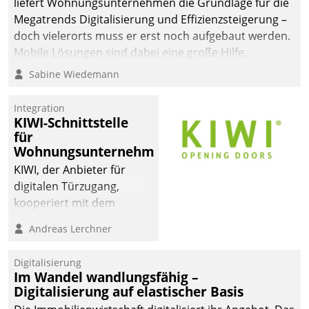
liefert Wohnungsunternehmen die Grundlage für die
sich dabei für den Betrieb
Megatrends Digitalisierung und Effizienzsteigerung –
der Lösung über die SAP
doch vielerorts muss er erst noch aufgebaut werden.
Cloud Platform
Mobile Lösungen sind dabei eine große Hilfe.
entschieden - als erstes
Sabine Wiedemann
Unternehmen am
Wohnungsmarkt.
Integration
KIWI-Schnittstelle
für
Wohnungsunternehmen
KIWI, der Anbieter für
digitalen Türzugang,
kooperiert mit dem
Beratungs- und
Andreas Lerchner
Softwareentwicklungshaus
Datatrain.
Digitalisierung
Im Wandel wandlungsfähig –
Digitalisierung auf elastischer Basis