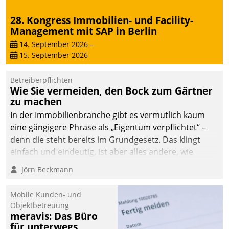
28. Kongress Immobilien- und Facility-
Management mit SAP in Berlin
14. September 2026
–
15. September 2026
Betreiberpflichten
Wie Sie vermeiden, den Bock zum Gärtner
zu machen
In der Immobilienbranche gibt es vermutlich kaum
eine gängigere Phrase als „Eigentum verpflichtet“ –
denn die steht bereits im Grundgesetz. Das klingt
einfach und eindeutig, ist aber alles andere, wie
Branchenbeschäftigte wissen. Denn mit der
Jörn Beckmann
Verantwortung folgen Verpflichtungen.
Mobile Kunden- und
Objektbetreuung
meravis: Das Büro
für unterwegs