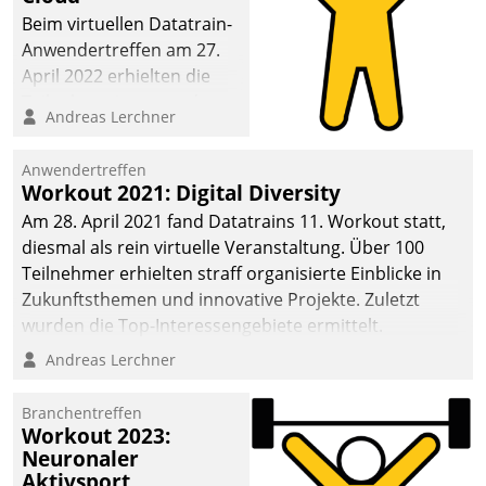
anspruchsvollen
Beim virtuellen Datatrain-
Aufgaben und
Anwendertreffen am 27.
abnehmendem
April 2022 erhielten die
Nachwuchs?
Teilnehmerinnen und
Andreas Lerchner
Teilnehmer kurzweilige
Einblicke in innovative
Anwendertreffen
Cloud-Strategien und -
Workout 2021: Digital Diversity
Lösungen mit hohem
Am 28. April 2021 fand Datatrains 11. Workout statt,
Zukunftspotenzial.
diesmal als rein virtuelle Veranstaltung. Über 100
Teilnehmer erhielten straff organisierte Einblicke in
Zukunftsthemen und innovative Projekte. Zuletzt
wurden die Top-Interessengebiete ermittelt.
Andreas Lerchner
Branchentreffen
Workout 2023:
Neuronaler
Aktivsport