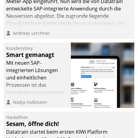
Mieter-App eingeführt. Nun wird die von Datatrain
entwickelte SAP-integrierte Anwendung durch die
Neuversion abgelöst. Die zugrunde liegende
Cloudplattform bietet ideale Voraussetzungen, um
die Funktionalität der App zu erweitern und weitere
Andreas Lerchner
innovative Apps, auch von Drittanbietern, in SAP zu
integrieren.
Kundenstory
Smart gemanagt
Mit neuen SAP-
integrierten Lösungen
und einheitlichen
Prozessen ist das
Immobilienmanagement
der Bayerischen
Nadja Hußmann
Versorgungskammer im
Ressort Kapitalanlage für
Hackathon
künftige Aufgaben und
Sesam, öffne dich!
Herausforderungen
Datatrain startet beim ersten KIWI Platform
gerüstet.