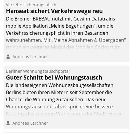
Verkehrssicherungspflicht
Hanseat sichert Verkehrswege neu
Die Bremer BREBAU nutzt mit Gewinn Datatrains
mobile Applikation „Meine Begehungen“, um die
Verkehrssicherungspflicht in ihren Beständen
wahrzunehmen. Mit „Meine Abnahmen & Übergaben“
ist nun ein weiteres Modul des Mobilen Cockpits im
Einsatz.
Andreas Lerchner
Berliner Wohnungstauschportal
Guter Schnitt bei Wohnungstausch
Die landeseigenen Wohnungsbaugesellschaften
Berlins bieten ihren Mietern seit September die
Chance, die Wohnung zu tauschen. Das neue
Wohnungstauschportal verspricht eine bessere
Nutzung des knappen Wohnraums der Stadt. Erster
Anwendungsfall für Datatrains Lösung API-Hub mit
Andreas Lerchner
Schnittstellen zu den ERP-Systemen der