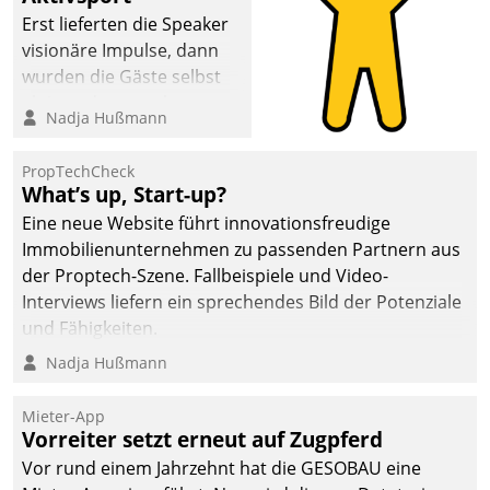
Erst lieferten die Speaker
visionäre Impulse, dann
wurden die Gäste selbst
aktiv und sammelten
Nadja Hußmann
methodisch
Vernetzungsideen fürs
PropTechCheck
Quartier. Dazwischen
What’s up, Start-up?
zeigte Datatrain, was es
Eine neue Website führt innovationsfreudige
Neues zu bieten hat.
Immobilienunternehmen zu passenden Partnern aus
der Proptech-Szene. Fallbeispiele und Video-
Interviews liefern ein sprechendes Bild der Potenziale
und Fähigkeiten.
Nadja Hußmann
Mieter-App
Vorreiter setzt erneut auf Zugpferd
Vor rund einem Jahrzehnt hat die GESOBAU eine