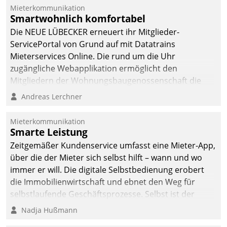
Mieterkommunikation
Smartwohnlich komfortabel
Die NEUE LÜBECKER erneuert ihr Mitglieder-
ServicePortal von Grund auf mit Datatrains
Mieterservices Online. Die rund um die Uhr
zugängliche Webapplikation ermöglicht den
Mitgliedern der Wohnungs­bau­genossenschaft die
Kontaktaufnahme per Smartphone, Tablet oder PC.
Andreas Lerchner
Mieterkommunikation
Smarte Leistung
Zeitgemäßer Kundenservice umfasst eine Mieter-App,
über die der Mieter sich selbst hilft – wann und wo
immer er will. Die digitale Selbstbedienung erobert
die Immobilienwirtschaft und ebnet den Weg für
selbstlaufende Geschäftsprozesse. Selbst ist der
Kunde und smart der Serviceanbieter.
Nadja Hußmann