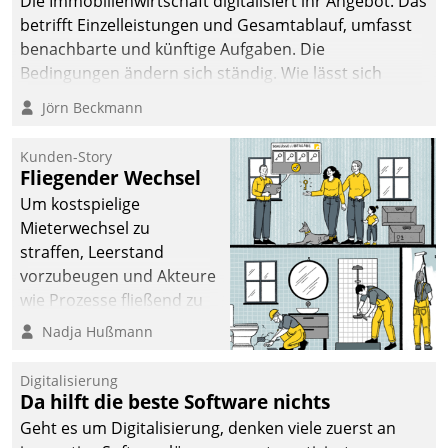
Die Immobilienwirtschaft digitalisiert ihr Angebot. Das
betrifft Einzelleistungen und Gesamtablauf, umfasst
benachbarte und künftige Aufgaben. Die
Bedingungen ändern sich ständig. Wie lässt sich
technisch die Kontrolle wahren und zugleich Freiraum
Jörn Beckmann
fürs Wachsen öffnen?
Kunden-Story
Fliegender Wechsel
Um kostspielige
Mieterwechsel zu
straffen, Leerstand
vorzubeugen und Akteure
wie Prozesse fließend zu
vernetzen, nutzt die
Nadja Hußmann
Berliner Gewobag seit
Jahresbeginn eine
Digitalisierung
Überblick, Einsicht und
Da hilft die beste Software nichts
Eingriff bietende Lösung.
Geht es um Digitalisierung, denken viele zuerst an
Zur Entwicklung setzte