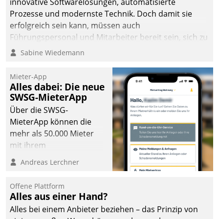
innovative Softwarelösungen, automatisierte
man auf
Prozesse und modernste Technik. Doch damit sie
Cloudtechnologie,
erfolgreich sein kann, müssen auch
bewährte und Startup-
Führungspersonal und Mitarbeiter bereit sein, sich zu
Partner sowie erstmals
verändern und anzupassen, sonst werden sie an ihr
Sabine Wiedemann
agile Projektmethoden.
scheitern.
Mieter-App
Alles dabei: Die neue
SWSG-MieterApp
Über die SWSG-
MieterApp können die
mehr als 50.000 Mieter
mit ihrem
Wohnungsunternehmen
Andreas Lerchner
kommunizieren, auf dem
Laufenden bleiben, Daten
Offene Plattform
einsehen und ändern
Alles aus einer Hand?
oder
Alles bei einem Anbieter beziehen – das Prinzip von
Schadensmeldungen