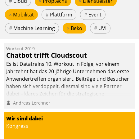
#
Cloud
×
Proptechs
×
Dienstleister
×
Mobilität
#
Plattform
#
Event
#
Machine Learning
×
Beko
#
UVI
Workout 2019
Chatbot trifft Cloudscout
Es ist Datatrains 10. Workout in Folge, vor einem
Jahrzehnt hat das 20-jährige Unternehmen das erste
Anwendertreffen organisiert. Beiträge und Besucher
haben sich verdoppelt, diesmal sind viele Partner
dabei – klares Zeichen für die strategische
Fokussierung auf den Kunden.
Andreas Lerchner
Wir sind dabei
Kongress