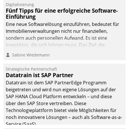
Digitalisierung
Fünf Tipps für eine erfolgreiche Software-
Einführung
Eine neue Softwarelösung einzuführen, bedeutet für
Immobilienverwaltungen nicht nur finanziellen,
sondern auch personellen Aufwand. Es ist eine
Investition, die sich lohnen muss. Das Ziel: die
nachhaltige Optimierung der Geschäftsabläufe. Damit
Sabine Wiedemann
dieses Ziel erreicht wird, sollten einige Grundregeln
befolgt werden.
Strategische Partnerschaft
Datatrain ist SAP Partner
Datatrain ist dem SAP PartnerEdge Programm
beigetreten und wird nun eigene Lösungen auf der
SAP HANA Cloud Platform entwickeln – und diese
über den SAP Store vertreiben. Diese
Technologieplattform bietet viele Möglichkeiten für
noch innovativere Lösungen – auch als Software-as-a-
Service (SaaS).