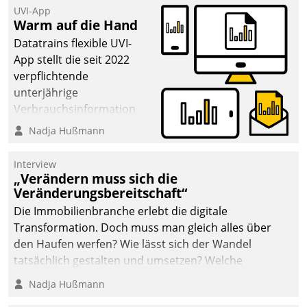
UVI-App
deutscher
Warm auf die Hand
Wohnungsunternehmen
Datatrains flexible UVI-
– und beschleunigt damit
App stellt die seit 2022
den Weg vom
verpflichtende
Mieteranliegen zum
unterjährige
Dienstleisterauftrag.
Verbrauchsinformation
schnell, zuverlässig und
Nadja Hußmann
leicht bekömmlich bereit:
Die monatlichen
Interview
Mitteilungen zum
„Verändern muss sich die
Veränderungsbereitschaft“
Heizungs- und
Wasserverbrauch gehen
Die Immobilienbranche erlebt die digitale
automatisiert, vollständig
Transformation. Doch muss man gleich alles über
und auf Wunsch über
den Haufen werfen? Wie lässt sich der Wandel
mehrere zuvor
tatsächlich gestalten und umsetzen? Welche
festgelegte
Argumente zählen wirklich?
Nadja Hußmann
Kommunikationswege bei
den Empfängern ein.