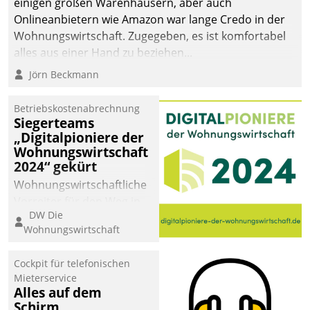
einigen großen Warenhäusern, aber auch
abgeben – rund um die
Onlineanbietern wie Amazon war lange Credo in der
Uhr.
Wohnungswirtschaft. Zugegeben, es ist komfortabel
alles aus einer Hand zu beziehen...
Jörn Beckmann
Betriebskostenabrechnung
Siegerteams
„Digitalpioniere der
Wohnungswirtschaft
2024“ gekürt
Wohnungswirtschaftliche
Vorreiter für den Weg in
DW Die
eine digitale Zukunft zu
Wohnungswirtschaft
finden, ist das Ziel des
Awards „Digitalpioniere
Cockpit für telefonischen
der
Mieterservice
Wohnungswirtschaft“.
Alles auf dem
Bewerben können sich
Schirm