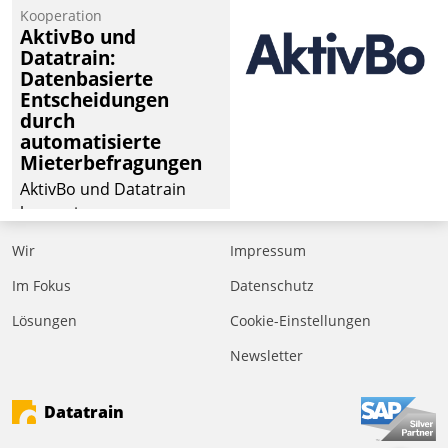
Kooperation
AktivBo und
Datatrain:
Datenbasierte
Entscheidungen
durch
automatisierte
Mieterbefragungen
AktivBo und Datatrain
kooperieren –
Immobilienunternehmen
Wir
Impressum
profitieren: Die nahtlose
Integration der Lösungen
Im Fokus
Datenschutz
von AktivBo und
Lösungen
Cookie-Einstellungen
Datatrain ermöglicht
Newsletter
automatisiert ausgelöste,
zielgerichtete
Mieterbefragungen – eine
Datatrain
starke Grundlage für