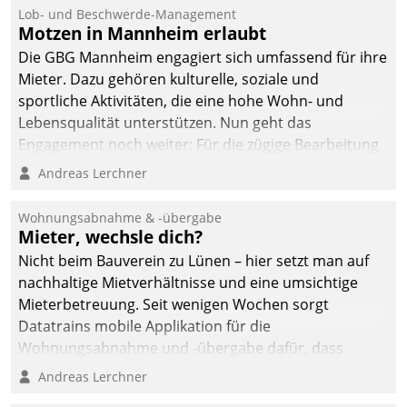
Lob- und Beschwerde-Management
Motzen in Mannheim erlaubt
Die GBG Mannheim engagiert sich umfassend für ihre
Mieter. Dazu gehören kulturelle, soziale und
sportliche Aktivitäten, die eine hohe Wohn- und
Lebensqualität unterstützen. Nun geht das
Engagement noch weiter: Für die zügige Bearbeitung
von Beschwerden – oder Lob – richtet das
Andreas Lerchner
Unternehmen mit Datatrains Applikation fürs Lob-
und Beschwerde-Management einen eigenen Kanal
Wohnungsabnahme & -übergabe
ein.
Mieter, wechsle dich?
Nicht beim Bauverein zu Lünen – hier setzt man auf
nachhaltige Mietverhältnisse und eine umsichtige
Mieterbetreuung. Seit wenigen Wochen sorgt
Datatrains mobile Applikation für die
Wohnungsabnahme und -übergabe dafür, dass
Mieter wohlgeordnet kommen und, so es sein muss,
Andreas Lerchner
gehen können.