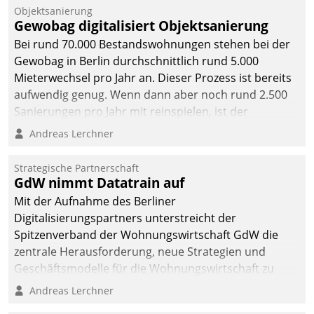
Unternehmen.
Objektsanierung
Gewobag digitalisiert Objektsanierung
Bei rund 70.000 Bestandswohnungen stehen bei der
Gewobag in Berlin durchschnittlich rund 5.000
Mieterwechsel pro Jahr an. Dieser Prozess ist bereits
aufwendig genug. Wenn dann aber noch rund 2.500
Sanierungen pro Jahr mit reinspielen, ist der
Betreuungs- und Organisationsaufwand immens. Im
Andreas Lerchner
Rahmen ihrer Digitalisierungsstrategie hat das
kommunale Wohnungsbauunternehmen daher
Strategische Partnerschaft
gemeinsam mit der Berliner Datatrain GmbH den
GdW nimmt Datatrain auf
Teilprozess der Objektsanierung digitalisiert.
Mit der Aufnahme des Berliner
Digitalisierungspartners unterstreicht der
Spitzenverband der Wohnungswirtschaft GdW die
zentrale Herausforderung, neue Strategien und
Geschäftsmodelle für die Wohnungswirtschaft zu
entwickeln.
Andreas Lerchner