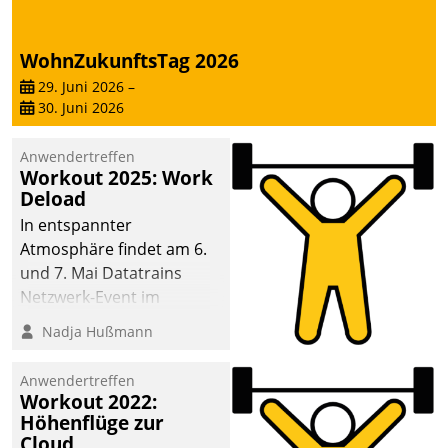
WohnZukunftsTag 2026
29. Juni 2026
–
30. Juni 2026
Anwendertreffen
Workout 2025: Work
Deload
In entspannter
Atmosphäre findet am 6.
und 7. Mai Datatrains
Netzwerk-Event im
Kunden- und Partnerkreis
Nadja Hußmann
statt. Zentrale Frage: Wie
lassen sich
Anwendertreffen
Mammutprojekte
Workout 2022:
meistern und Workloads
Höhenflüge zur
Cloud
wuppen – bei zunehmend