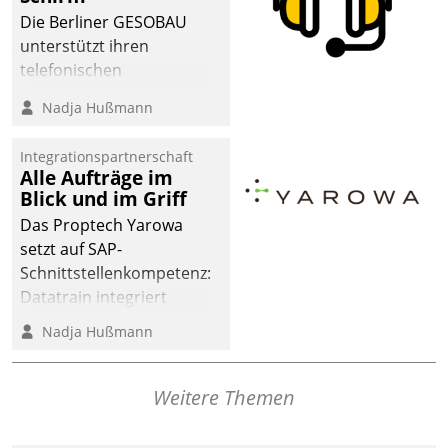
dafür ein Team
Die Berliner GESOBAU
bestehend aus
unterstützt ihren
Wohnungsunternehmen
telefonischen
und PropTech.
Mieterservice mit einem
Nadja Hußmann
digitalen Cockpit, das
situationsbezogen
Integrationspartnerschaft
passende Fragen und
Alle Aufträge im
Schlagworte auswirft.
Blick und im Griff
Eine intuitive
Das Proptech Yarowa
Dialogführung ermöglicht
setzt auf SAP-
dem externen
Schnittstellenkompetenz:
Serviceteam, Anrufe von
Datatrain integriert
Mietenden zügiger und
Yarowas Portal zur
Nadja Hußmann
effizienter zu bearbeiten.
Vergabe und Verwaltung
von Aufträgen der
operativen
Weitere Themen
Instandhaltung in die
SAP-Systemlandschaft