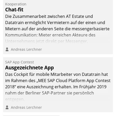
Kooperation
Chat-fit
Die Zusammenarbeit zwischen AT Estate und
Datatrain ermöglicht Vermietern auf der einen und
Mietern auf der anderen Seite die messengerbasierte
Kommunikation: Mieter erreichen Akteure des
Unternehmens jetzt direkt per Messenger,
Mitarbeiter oder Dienstleister empfangen oder
Andreas Lerchner
versenden die Nachrichten via Cockpit.
SAP App Contest
Ausgezeichnete App
Das Cockpit für mobile Mitarbeiter von Datatrain hat
im Rahmen des „MEE SAP Cloud Platform App Contest
2018“ eine Auszeichnung erhalten. Im Frühjahr 2019
nahm der Berliner SAP-Partner sie persönlich
entgegen.
Andreas Lerchner