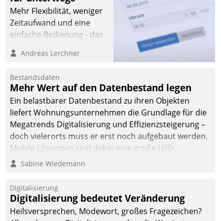
Mehr Flexibilität, weniger
Zeitaufwand und eine
einfache Bedienung - das
verspricht das aktuelle
Andreas Lerchner
Cockpit für mobile
Mitarbeiter von
Bestandsdaten
Datatrain. Die meravis
Mehr Wert auf den Datenbestand legen
Wohnungsbau- und
Ein belastbarer Datenbestand zu ihren Objekten
Immobilien GmbH hat
liefert Wohnungsunternehmen die Grundlage für die
sich dabei für den Betrieb
Megatrends Digitalisierung und Effizienzsteigerung –
der Lösung über die SAP
doch vielerorts muss er erst noch aufgebaut werden.
Cloud Platform
Mobile Lösungen sind dabei eine große Hilfe.
entschieden - als erstes
Sabine Wiedemann
Unternehmen am
Wohnungsmarkt.
Digitalisierung
Digitalisierung bedeutet Veränderung
Heilsversprechen, Modewort, großes Fragezeichen?