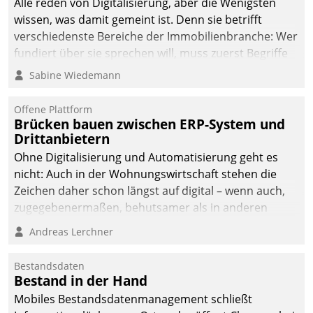
Alle reden von Digitalisierung, aber die Wenigsten
wissen, was damit gemeint ist. Denn sie betrifft
verschiedenste Bereiche der Immobilienbranche: Wer
fundiert über sie sprechen will, muss zuerst Begriffe
klären. Ein Aspekt ist die betriebliche Optimierung:
Sabine Wiedemann
Moderne Softwarelösungen ermöglichen große
Einsparungen durch optimierte und automatisierte
Offene Plattform
Prozesse. Doch man darf nicht zu viel erwarten: Allein
Brücken bauen zwischen ERP-System und
Drittanbietern
mit der Einführung einer neuen Software ist es nicht
getan. Die Digitalisierung erfordert von Unternehmen
Ohne Digitalisierung und Automatisierung geht es
die Bereitschaft, sich zu überprüfen, zu hinterfragen
nicht: Auch in der Wohnungswirtschaft stehen die
und zu verändern.
Zeichen daher schon längst auf digital – wenn auch,
zugegebenermaßen, behutsamer als in anderen
Branchen.
Andreas Lerchner
Bestandsdaten
Bestand in der Hand
Mobiles Bestandsdatenmanagement schließt