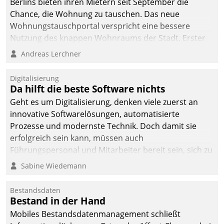
Berlins bieten ihren Mietern seit September die
Chance, die Wohnung zu tauschen. Das neue
Wohnungstauschportal verspricht eine bessere
Nutzung des knappen Wohnraums der Stadt. Erster
Anwendungsfall für Datatrains Lösung API-Hub mit
Andreas Lerchner
Schnittstellen zu den ERP-Systemen der
Unternehmen.
Digitalisierung
Da hilft die beste Software nichts
Geht es um Digitalisierung, denken viele zuerst an
innovative Softwarelösungen, automatisierte
Prozesse und modernste Technik. Doch damit sie
erfolgreich sein kann, müssen auch
Führungspersonal und Mitarbeiter bereit sein, sich zu
verändern und anzupassen, sonst werden sie an ihr
Sabine Wiedemann
scheitern.
Bestandsdaten
Bestand in der Hand
Mobiles Bestandsdatenmanagement schließt