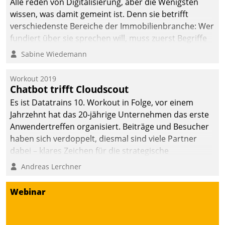
Alle reden von Digitalisierung, aber die Wenigsten
wissen, was damit gemeint ist. Denn sie betrifft
verschiedenste Bereiche der Immobilienbranche: Wer
fundiert über sie sprechen will, muss zuerst Begriffe
klären. Ein Aspekt ist die betriebliche Optimierung:
Sabine Wiedemann
Moderne Softwarelösungen ermöglichen große
Einsparungen durch optimierte und automatisierte
Workout 2019
Prozesse. Doch man darf nicht zu viel erwarten: Allein
Chatbot trifft Cloudscout
mit der Einführung einer neuen Software ist es nicht
Es ist Datatrains 10. Workout in Folge, vor einem
getan. Die Digitalisierung erfordert von Unternehmen
Jahrzehnt hat das 20-jährige Unternehmen das erste
die Bereitschaft, sich zu überprüfen, zu hinterfragen
Anwendertreffen organisiert. Beiträge und Besucher
und zu verändern.
haben sich verdoppelt, diesmal sind viele Partner
dabei – klares Zeichen für die strategische
Fokussierung auf den Kunden.
Andreas Lerchner
Webinar