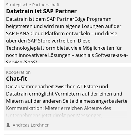
Jahresbeginn eine
Strategische Partnerschaft
Überblick, Einsicht und
Datatrain ist SAP Partner
Eingriff bietende Lösung.
Datatrain ist dem SAP PartnerEdge Programm
Zur Entwicklung setzte
beigetreten und wird nun eigene Lösungen auf der
man auf
SAP HANA Cloud Platform entwickeln – und diese
Cloudtechnologie,
über den SAP Store vertreiben. Diese
bewährte und Startup-
Technologieplattform bietet viele Möglichkeiten für
Partner sowie erstmals
noch innovativere Lösungen – auch als Software-as-a-
agile Projektmethoden.
Service (SaaS).
Kooperation
Chat-fit
Die Zusammenarbeit zwischen AT Estate und
Datatrain ermöglicht Vermietern auf der einen und
Mietern auf der anderen Seite die messengerbasierte
Kommunikation: Mieter erreichen Akteure des
Unternehmens jetzt direkt per Messenger,
Mitarbeiter oder Dienstleister empfangen oder
Andreas Lerchner
versenden die Nachrichten via Cockpit.