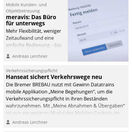
Mobile Kunden- und
Objektbetreuung
meravis: Das Büro
für unterwegs
Mehr Flexibilität, weniger
Zeitaufwand und eine
einfache Bedienung - das
verspricht das aktuelle
Andreas Lerchner
Cockpit für mobile
Mitarbeiter von
Verkehrssicherungspflicht
Datatrain. Die meravis
Hanseat sichert Verkehrswege neu
Wohnungsbau- und
Die Bremer BREBAU nutzt mit Gewinn Datatrains
Immobilien GmbH hat
mobile Applikation „Meine Begehungen“, um die
sich dabei für den Betrieb
Verkehrssicherungspflicht in ihren Beständen
der Lösung über die SAP
wahrzunehmen. Mit „Meine Abnahmen & Übergaben“
Cloud Platform
ist nun ein weiteres Modul des Mobilen Cockpits im
entschieden - als erstes
Einsatz.
Andreas Lerchner
Unternehmen am
Wohnungsmarkt.