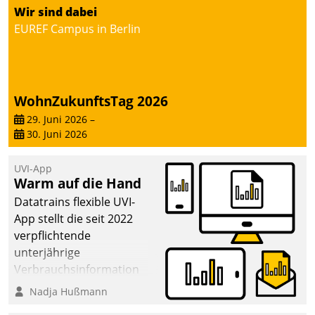
von AktivBo und
Wir sind dabei
Datatrain ermöglicht
EUREF Campus in Berlin
automatisiert ausgelöste,
zielgerichtete
Mieterbefragungen – eine
starke Grundlage für
WohnZukunftsTag 2026
intelligente,
datengestützte
29. Juni 2026
–
30. Juni 2026
Entscheidungen.
UVI-App
Warm auf die Hand
Datatrains flexible UVI-
App stellt die seit 2022
verpflichtende
unterjährige
Verbrauchsinformation
schnell, zuverlässig und
Nadja Hußmann
leicht bekömmlich bereit: