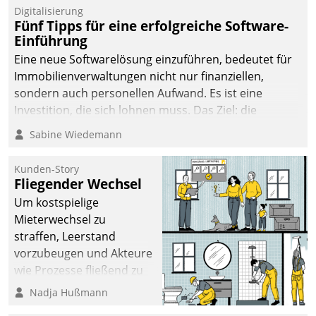
Digitalisierung
Fünf Tipps für eine erfolgreiche Software-
Einführung
Eine neue Softwarelösung einzuführen, bedeutet für
Immobilienverwaltungen nicht nur finanziellen,
sondern auch personellen Aufwand. Es ist eine
Investition, die sich lohnen muss. Das Ziel: die
nachhaltige Optimierung der Geschäftsabläufe. Damit
Sabine Wiedemann
dieses Ziel erreicht wird, sollten einige Grundregeln
befolgt werden.
Kunden-Story
Fliegender Wechsel
Um kostspielige
Mieterwechsel zu
straffen, Leerstand
vorzubeugen und Akteure
wie Prozesse fließend zu
vernetzen, nutzt die
Nadja Hußmann
Berliner Gewobag seit