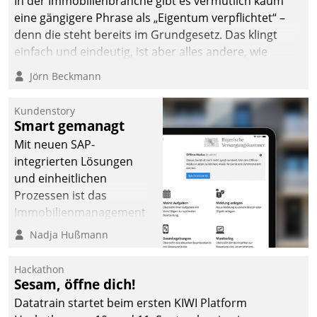
In der Immobilienbranche gibt es vermutlich kaum
eine gängigere Phrase als „Eigentum verpflichtet“ –
denn die steht bereits im Grundgesetz. Das klingt
einfach und eindeutig, ist aber alles andere, wie
Branchenbeschäftigte wissen. Denn mit der
Jörn Beckmann
Verantwortung folgen Verpflichtungen.
Kundenstory
Smart gemanagt
Mit neuen SAP-
integrierten Lösungen
und einheitlichen
Prozessen ist das
Immobilienmanagement
der Bayerischen
Nadja Hußmann
Versorgungskammer im
Ressort Kapitalanlage für
Hackathon
künftige Aufgaben und
Sesam, öffne dich!
Herausforderungen
Datatrain startet beim ersten KIWI Platform
gerüstet.