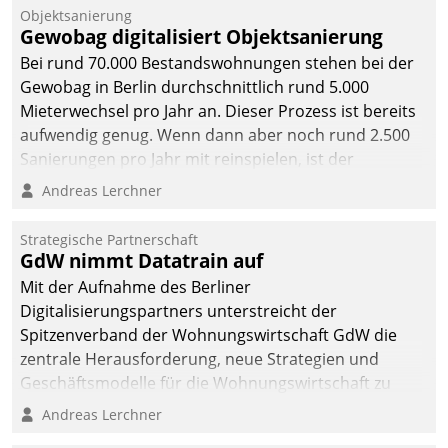
Objektsanierung
Gewobag digitalisiert Objektsanierung
Bei rund 70.000 Bestandswohnungen stehen bei der
Gewobag in Berlin durchschnittlich rund 5.000
Mieterwechsel pro Jahr an. Dieser Prozess ist bereits
aufwendig genug. Wenn dann aber noch rund 2.500
Sanierungen pro Jahr mit reinspielen, ist der
Betreuungs- und Organisationsaufwand immens. Im
Andreas Lerchner
Rahmen ihrer Digitalisierungsstrategie hat das
kommunale Wohnungsbauunternehmen daher
Strategische Partnerschaft
gemeinsam mit der Berliner Datatrain GmbH den
GdW nimmt Datatrain auf
Teilprozess der Objektsanierung digitalisiert.
Mit der Aufnahme des Berliner
Digitalisierungspartners unterstreicht der
Spitzenverband der Wohnungswirtschaft GdW die
zentrale Herausforderung, neue Strategien und
Geschäftsmodelle für die Wohnungswirtschaft zu
entwickeln.
Andreas Lerchner