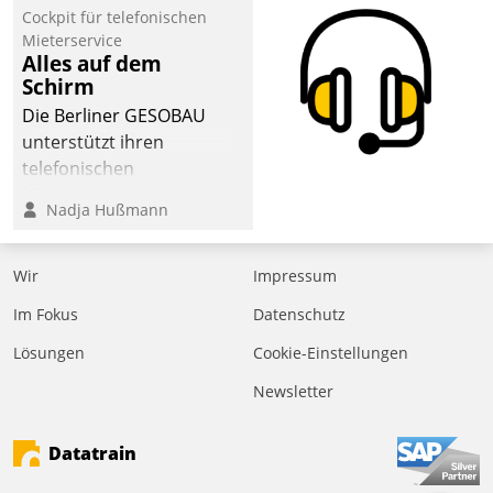
Cockpit für telefonischen
der
Mieterservice
Wohnungswirtschaft“.
Alles auf dem
Bewerben können sich
Schirm
dafür ein Team
Die Berliner GESOBAU
bestehend aus
unterstützt ihren
Wohnungsunternehmen
telefonischen
und PropTech.
Mieterservice mit einem
Nadja Hußmann
digitalen Cockpit, das
situationsbezogen
passende Fragen und
Wir
Impressum
Schlagworte auswirft.
Im Fokus
Datenschutz
Eine intuitive
Dialogführung ermöglicht
Lösungen
Cookie-Einstellungen
dem externen
Newsletter
Serviceteam, Anrufe von
Mietenden zügiger und
Datatrain
effizienter zu bearbeiten.