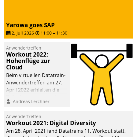
Yarowa goes SAP
2. Juli 2026
11:00
–
11:30
Anwendertreffen
Workout 2022:
Höhenflüge zur
Cloud
Beim virtuellen Datatrain-
Anwendertreffen am 27.
April 2022 erhielten die
Teilnehmerinnen und
Andreas Lerchner
Teilnehmer kurzweilige
Einblicke in innovative
Anwendertreffen
Cloud-Strategien und -
Workout 2021: Digital Diversity
Lösungen mit hohem
Am 28. April 2021 fand Datatrains 11. Workout statt,
Zukunftspotenzial.