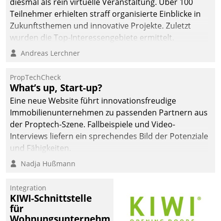
diesmal als rein virtuelle Veranstaltung. Über 100
Teilnehmer erhielten straff organisierte Einblicke in
Zukunftsthemen und innovative Projekte. Zuletzt
wurden die Top-Interessengebiete ermittelt.
Andreas Lerchner
PropTechCheck
What’s up, Start-up?
Eine neue Website führt innovationsfreudige
Immobilienunternehmen zu passenden Partnern aus
der Proptech-Szene. Fallbeispiele und Video-
Interviews liefern ein sprechendes Bild der Potenziale
und Fähigkeiten.
Nadja Hußmann
Integration
KIWI-Schnittstelle
für
Wohnungsunternehmen