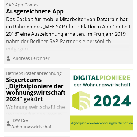
SAP App Contest
Ausgezeichnete App
Das Cockpit für mobile Mitarbeiter von Datatrain hat
im Rahmen des „MEE SAP Cloud Platform App Contest
2018“ eine Auszeichnung erhalten. Im Frühjahr 2019
nahm der Berliner SAP-Partner sie persönlich
entgegen.
Andreas Lerchner
Betriebskostenabrechnung
Siegerteams
„Digitalpioniere der
Wohnungswirtschaft
2024“ gekürt
Wohnungswirtschaftliche
Vorreiter für den Weg in
DW Die
eine digitale Zukunft zu
Wohnungswirtschaft
finden, ist das Ziel des
Awards „Digitalpioniere