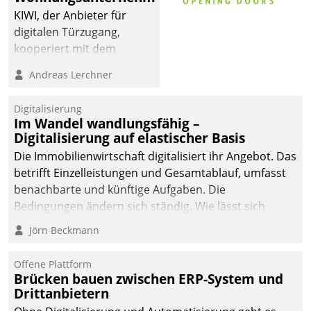
KIWI, der Anbieter für
digitalen Türzugang,
kooperiert mit dem
Beratungs- und
Andreas Lerchner
Softwareentwicklungshaus
Datatrain.
Digitalisierung
Im Wandel wandlungsfähig –
Digitalisierung auf elastischer Basis
Die Immobilienwirtschaft digitalisiert ihr Angebot. Das
betrifft Einzelleistungen und Gesamtablauf, umfasst
benachbarte und künftige Aufgaben. Die
Bedingungen ändern sich ständig. Wie lässt sich
technisch die Kontrolle wahren und zugleich Freiraum
Jörn Beckmann
fürs Wachsen öffnen?
Offene Plattform
Brücken bauen zwischen ERP-System und
Drittanbietern