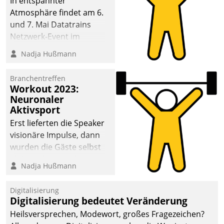
In entspannter
Atmosphäre findet am 6.
und 7. Mai Datatrains
Netzwerk-Event im
Kunden- und Partnerkreis
Nadja Hußmann
statt. Zentrale Frage: Wie
lassen sich
Branchentreffen
Mammutprojekte
Workout 2023:
meistern und Workloads
Neuronaler
Aktivsport
wuppen – bei zunehmend
anspruchsvollen
Erst lieferten die Speaker
Aufgaben und
visionäre Impulse, dann
abnehmendem
wurden die Gäste selbst
Nachwuchs?
aktiv und sammelten
Nadja Hußmann
methodisch
Vernetzungsideen fürs
Digitalisierung
Quartier. Dazwischen
Digitalisierung bedeutet Veränderung
zeigte Datatrain, was es
Heilsversprechen, Modewort, großes Fragezeichen?
Neues zu bieten hat.