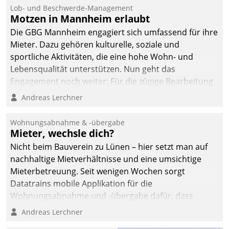
Lob- und Beschwerde-Management
Motzen in Mannheim erlaubt
Die GBG Mannheim engagiert sich umfassend für ihre
Mieter. Dazu gehören kulturelle, soziale und
sportliche Aktivitäten, die eine hohe Wohn- und
Lebensqualität unterstützen. Nun geht das
Engagement noch weiter: Für die zügige Bearbeitung
von Beschwerden – oder Lob – richtet das
Andreas Lerchner
Unternehmen mit Datatrains Applikation fürs Lob-
und Beschwerde-Management einen eigenen Kanal
Wohnungsabnahme & -übergabe
ein.
Mieter, wechsle dich?
Nicht beim Bauverein zu Lünen – hier setzt man auf
nachhaltige Mietverhältnisse und eine umsichtige
Mieterbetreuung. Seit wenigen Wochen sorgt
Datatrains mobile Applikation für die
Wohnungsabnahme und -übergabe dafür, dass
Mieter wohlgeordnet kommen und, so es sein muss,
Andreas Lerchner
gehen können.