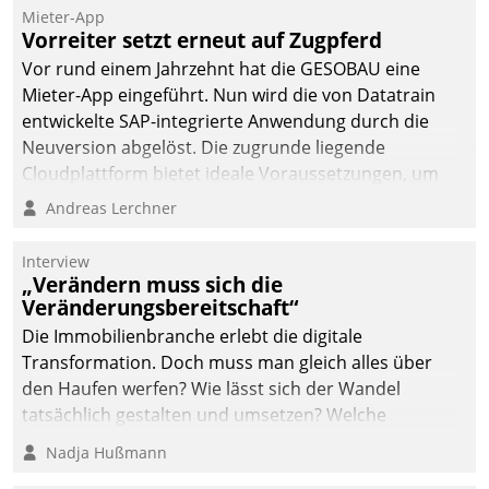
Die monatlichen
Mieter-App
Mitteilungen zum
Vorreiter setzt erneut auf Zugpferd
Heizungs- und
Vor rund einem Jahrzehnt hat die GESOBAU eine
Wasserverbrauch gehen
Mieter-App eingeführt. Nun wird die von Datatrain
automatisiert, vollständig
entwickelte SAP-integrierte Anwendung durch die
und auf Wunsch über
Neuversion abgelöst. Die zugrunde liegende
mehrere zuvor
Cloudplattform bietet ideale Voraussetzungen, um
festgelegte
die Funktionalität der App zu erweitern und weitere
Andreas Lerchner
Kommunikationswege bei
innovative Apps, auch von Drittanbietern, in SAP zu
den Empfängern ein.
integrieren.
Interview
„Verändern muss sich die
Veränderungsbereitschaft“
Die Immobilienbranche erlebt die digitale
Transformation. Doch muss man gleich alles über
den Haufen werfen? Wie lässt sich der Wandel
tatsächlich gestalten und umsetzen? Welche
Argumente zählen wirklich?
Nadja Hußmann