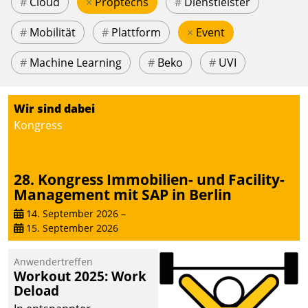
#
Cloud
×
Proptechs
#
Dienstleister
#
Mobilität
#
Plattform
×
Event
#
Machine Learning
#
Beko
#
UVI
Wir sind dabei
Kongress
28. Kongress Immobilien- und Facility-
Management mit SAP in Berlin
14. September 2026
–
15. September 2026
Anwendertreffen
Workout 2025: Work
Deload