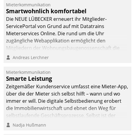
Mieterkommunikation
Smartwohnlich komfortabel
Die NEUE LÜBECKER erneuert ihr Mitglieder-
ServicePortal von Grund auf mit Datatrains
Mieterservices Online. Die rund um die Uhr
zugängliche Webapplikation ermöglicht den
Mitgliedern der Wohnungs­bau­genossenschaft die
Kontaktaufnahme per Smartphone, Tablet oder PC.
Andreas Lerchner
Mieterkommunikation
Smarte Leistung
Zeitgemäßer Kundenservice umfasst eine Mieter-App,
über die der Mieter sich selbst hilft – wann und wo
immer er will. Die digitale Selbstbedienung erobert
die Immobilienwirtschaft und ebnet den Weg für
selbstlaufende Geschäftsprozesse. Selbst ist der
Kunde und smart der Serviceanbieter.
Nadja Hußmann