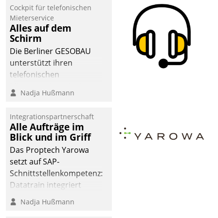
Cockpit für telefonischen
Mieterservice
Alles auf dem
Schirm
Die Berliner GESOBAU
unterstützt ihren
telefonischen
Mieterservice mit einem
Nadja Hußmann
digitalen Cockpit, das
situationsbezogen
Integrationspartnerschaft
passende Fragen und
Alle Aufträge im
Schlagworte auswirft.
Blick und im Griff
Eine intuitive
Das Proptech Yarowa
Dialogführung ermöglicht
setzt auf SAP-
dem externen
Schnittstellenkompetenz:
Serviceteam, Anrufe von
Datatrain integriert
Mietenden zügiger und
Yarowas Portal zur
Nadja Hußmann
effizienter zu bearbeiten.
Vergabe und Verwaltung