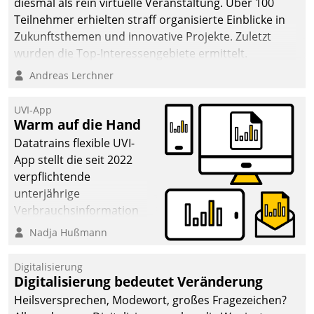
diesmal als rein virtuelle Veranstaltung. Über 100
Teilnehmer erhielten straff organisierte Einblicke in
Zukunftsthemen und innovative Projekte. Zuletzt
wurden die Top-Interessengebiete ermittelt.
Andreas Lerchner
UVI-App
Warm auf die Hand
Datatrains flexible UVI-
App stellt die seit 2022
verpflichtende
unterjährige
Verbrauchsinformation
schnell, zuverlässig und
Nadja Hußmann
leicht bekömmlich bereit:
Die monatlichen
Digitalisierung
Mitteilungen zum
Digitalisierung bedeutet Veränderung
Heizungs- und
Heilsversprechen, Modewort, großes Fragezeichen?
Wasserverbrauch gehen