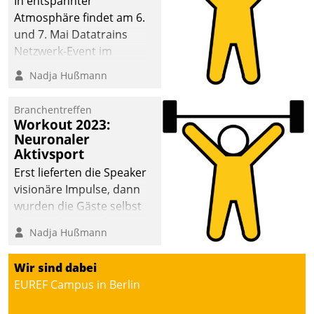
In entspannter
Atmosphäre findet am 6.
und 7. Mai Datatrains
Netzwerk-Event im
Kunden- und Partnerkreis
Nadja Hußmann
statt. Zentrale Frage: Wie
lassen sich
Branchentreffen
Mammutprojekte
Workout 2023:
meistern und Workloads
Neuronaler
Aktivsport
wuppen – bei zunehmend
anspruchsvollen
Erst lieferten die Speaker
Aufgaben und
visionäre Impulse, dann
abnehmendem
wurden die Gäste selbst
Nachwuchs?
aktiv und sammelten
Nadja Hußmann
methodisch
Vernetzungsideen fürs
Wir sind dabei
Quartier. Dazwischen
EUREF Campus in Berlin
zeigte Datatrain, was es
Neues zu bieten hat.