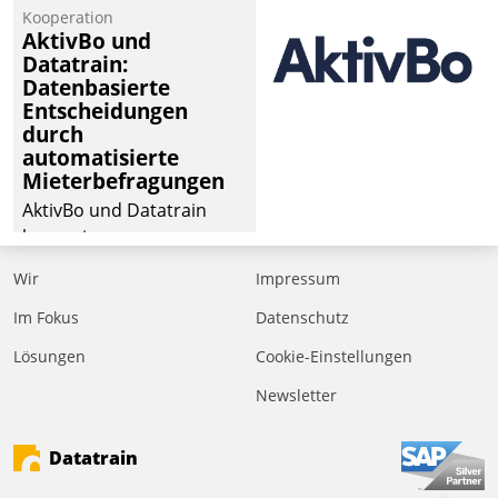
von Aufträgen der
Kooperation
operativen
AktivBo und
Instandhaltung in die
Datatrain:
Datenbasierte
SAP-Systemlandschaft
Entscheidungen
deutscher
durch
Wohnungsunternehmen
automatisierte
– und beschleunigt damit
Mieterbefragungen
den Weg vom
AktivBo und Datatrain
Mieteranliegen zum
kooperieren –
Dienstleisterauftrag.
Immobilienunternehmen
Wir
Impressum
profitieren: Die nahtlose
Integration der Lösungen
Im Fokus
Datenschutz
von AktivBo und
Lösungen
Cookie-Einstellungen
Datatrain ermöglicht
Newsletter
automatisiert ausgelöste,
zielgerichtete
Mieterbefragungen – eine
Datatrain
starke Grundlage für