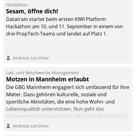
Hackathon
Sesam, öffne dich!
Datatrain startet beim ersten KIWI Platform
Hackathon am 10. und 11. September in einem von
drei PropTech-Teams und landet auf Platz 1.
Andreas Lerchner
Lob- und Beschwerde-Management
Motzen in Mannheim erlaubt
Die GBG Mannheim engagiert sich umfassend für ihre
Mieter. Dazu gehören kulturelle, soziale und
sportliche Aktivitäten, die eine hohe Wohn- und
Lebensqualität unterstützen. Nun geht das
Engagement noch weiter: Für die zügige Bearbeitung
von Beschwerden – oder Lob – richtet das
Andreas Lerchner
Unternehmen mit Datatrains Applikation fürs Lob-