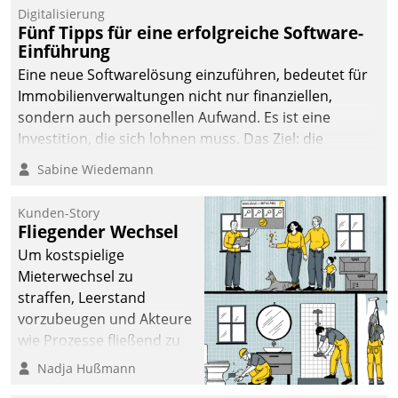
Digitalisierung
Fünf Tipps für eine erfolgreiche Software-
Einführung
Eine neue Softwarelösung einzuführen, bedeutet für
Immobilienverwaltungen nicht nur finanziellen,
sondern auch personellen Aufwand. Es ist eine
Investition, die sich lohnen muss. Das Ziel: die
nachhaltige Optimierung der Geschäftsabläufe. Damit
Sabine Wiedemann
dieses Ziel erreicht wird, sollten einige Grundregeln
befolgt werden.
Kunden-Story
Fliegender Wechsel
Um kostspielige
Mieterwechsel zu
straffen, Leerstand
vorzubeugen und Akteure
wie Prozesse fließend zu
vernetzen, nutzt die
Nadja Hußmann
Berliner Gewobag seit