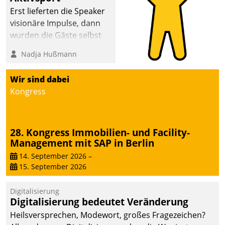
Erst lieferten die Speaker
visionäre Impulse, dann
wurden die Gäste selbst
aktiv und sammelten
Nadja Hußmann
methodisch
Vernetzungsideen fürs
Wir sind dabei
Quartier. Dazwischen
Kongress
zeigte Datatrain, was es
Neues zu bieten hat.
28. Kongress Immobilien- und Facility-
Management mit SAP in Berlin
14. September 2026
–
15. September 2026
Digitalisierung
Digitalisierung bedeutet Veränderung
Heilsversprechen, Modewort, großes Fragezeichen?