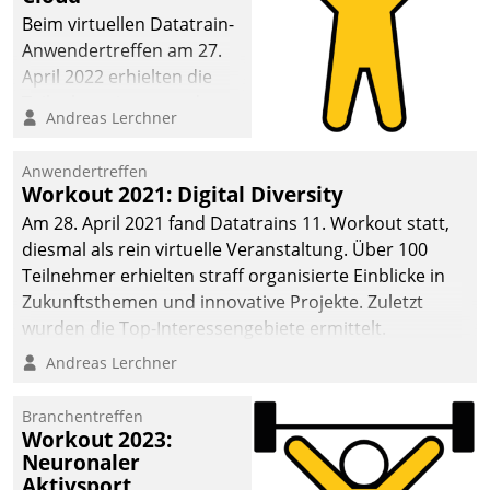
anspruchsvollen
Beim virtuellen Datatrain-
Aufgaben und
Anwendertreffen am 27.
abnehmendem
April 2022 erhielten die
Nachwuchs?
Teilnehmerinnen und
Andreas Lerchner
Teilnehmer kurzweilige
Einblicke in innovative
Anwendertreffen
Cloud-Strategien und -
Workout 2021: Digital Diversity
Lösungen mit hohem
Am 28. April 2021 fand Datatrains 11. Workout statt,
Zukunftspotenzial.
diesmal als rein virtuelle Veranstaltung. Über 100
Teilnehmer erhielten straff organisierte Einblicke in
Zukunftsthemen und innovative Projekte. Zuletzt
wurden die Top-Interessengebiete ermittelt.
Andreas Lerchner
Branchentreffen
Workout 2023:
Neuronaler
Aktivsport