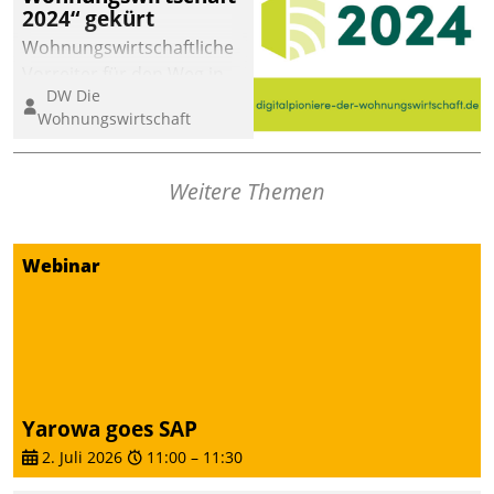
2024“ gekürt
Wohnungswirtschaftliche
Vorreiter für den Weg in
DW Die
eine digitale Zukunft zu
Wohnungswirtschaft
finden, ist das Ziel des
Awards „Digitalpioniere
der
Weitere Themen
Wohnungswirtschaft“.
Bewerben können sich
dafür ein Team
Webinar
bestehend aus
Wohnungsunternehmen
und PropTech.
Yarowa goes SAP
2. Juli 2026
11:00
–
11:30