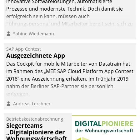
innovative Softwarelösungen, automatisierte
Prozesse und modernste Technik. Doch damit sie
erfolgreich sein kann, müssen auch
Führungspersonal und Mitarbeiter bereit sein, sich zu
verändern und anzupassen, sonst werden sie an ihr
Sabine Wiedemann
scheitern.
SAP App Contest
Ausgezeichnete App
Das Cockpit für mobile Mitarbeiter von Datatrain hat
im Rahmen des „MEE SAP Cloud Platform App Contest
2018“ eine Auszeichnung erhalten. Im Frühjahr 2019
nahm der Berliner SAP-Partner sie persönlich
entgegen.
Andreas Lerchner
Betriebskostenabrechnung
Siegerteams
„Digitalpioniere der
Wohnungswirtschaft