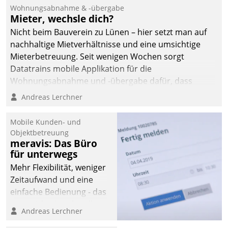
und Beschwerde-Management einen eigenen Kanal
Wohnungsabnahme & -übergabe
ein.
Mieter, wechsle dich?
Nicht beim Bauverein zu Lünen – hier setzt man auf
nachhaltige Mietverhältnisse und eine umsichtige
Mieterbetreuung. Seit wenigen Wochen sorgt
Datatrains mobile Applikation für die
Wohnungsabnahme und -übergabe dafür, dass
Mieter wohlgeordnet kommen und, so es sein muss,
Andreas Lerchner
gehen können.
Mobile Kunden- und
Objektbetreuung
meravis: Das Büro
für unterwegs
Mehr Flexibilität, weniger
Zeitaufwand und eine
einfache Bedienung - das
verspricht das aktuelle
Andreas Lerchner
Cockpit für mobile