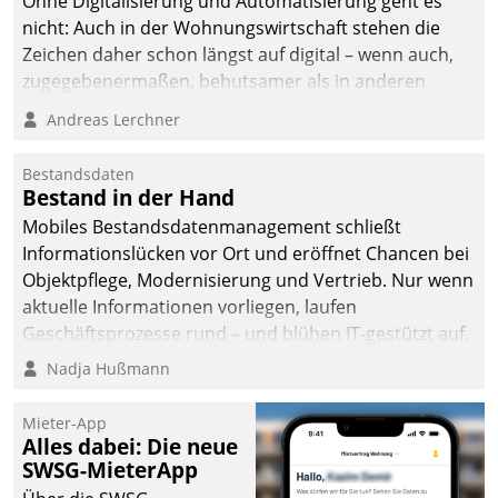
Ohne Digitalisierung und Automatisierung geht es
nicht: Auch in der Wohnungswirtschaft stehen die
Zeichen daher schon längst auf digital – wenn auch,
zugegebenermaßen, behutsamer als in anderen
Branchen.
Andreas Lerchner
Bestandsdaten
Bestand in der Hand
Mobiles Bestandsdatenmanagement schließt
Informationslücken vor Ort und eröffnet Chancen bei
Objektpflege, Modernisierung und Vertrieb. Nur wenn
aktuelle Informationen vorliegen, laufen
Geschäftsprozesse rund – und blühen IT-gestützt auf.
Nadja Hußmann
Mieter-App
Alles dabei: Die neue
SWSG-MieterApp