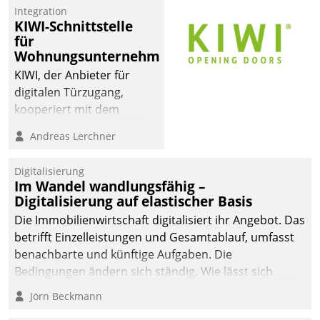
Mitarbeiter von
Integration
Datatrain. Die meravis
KIWI-Schnittstelle
Wohnungsbau- und
für
Immobilien GmbH hat
Wohnungsunternehmen
sich dabei für den Betrieb
KIWI, der Anbieter für
der Lösung über die SAP
digitalen Türzugang,
Cloud Platform
kooperiert mit dem
entschieden - als erstes
Beratungs- und
Andreas Lerchner
Unternehmen am
Softwareentwicklungshaus
Wohnungsmarkt.
Datatrain.
Digitalisierung
Im Wandel wandlungsfähig –
Digitalisierung auf elastischer Basis
Die Immobilienwirtschaft digitalisiert ihr Angebot. Das
betrifft Einzelleistungen und Gesamtablauf, umfasst
benachbarte und künftige Aufgaben. Die
Bedingungen ändern sich ständig. Wie lässt sich
technisch die Kontrolle wahren und zugleich Freiraum
Jörn Beckmann
fürs Wachsen öffnen?