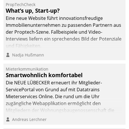
PropTechCheck
What’s up, Start-up?
Eine neue Website führt innovationsfreudige
Immobilienunternehmen zu passenden Partnern aus
der Proptech-Szene. Fallbeispiele und Video-
Interviews liefern ein sprechendes Bild der Potenziale
und Fähigkeiten.
Nadja Hußmann
Mieterkommunikation
Smartwohnlich komfortabel
Die NEUE LÜBECKER erneuert ihr Mitglieder-
ServicePortal von Grund auf mit Datatrains
Mieterservices Online. Die rund um die Uhr
zugängliche Webapplikation ermöglicht den
Mitgliedern der Wohnungs­bau­genossenschaft die
Kontaktaufnahme per Smartphone, Tablet oder PC.
Andreas Lerchner