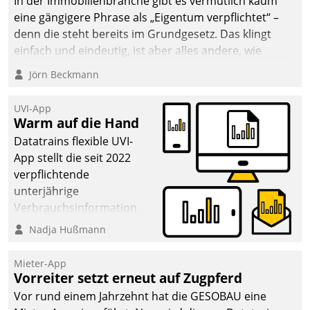
In der Immobilienbranche gibt es vermutlich kaum
eine gängigere Phrase als „Eigentum verpflichtet“ –
denn die steht bereits im Grundgesetz. Das klingt
einfach und eindeutig, ist aber alles andere, wie
Branchenbeschäftigte wissen. Denn mit der
Jörn Beckmann
Verantwortung folgen Verpflichtungen.
UVI-App
Warm auf die Hand
Datatrains flexible UVI-
App stellt die seit 2022
verpflichtende
unterjährige
Verbrauchsinformation
schnell, zuverlässig und
Nadja Hußmann
leicht bekömmlich bereit:
Die monatlichen
Mieter-App
Mitteilungen zum
Vorreiter setzt erneut auf Zugpferd
Heizungs- und
Vor rund einem Jahrzehnt hat die GESOBAU eine
Wasserverbrauch gehen