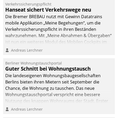
Verkehrssicherungspflicht
Hanseat sichert Verkehrswege neu
Die Bremer BREBAU nutzt mit Gewinn Datatrains
mobile Applikation „Meine Begehungen“, um die
Verkehrssicherungspflicht in ihren Beständen
wahrzunehmen. Mit „Meine Abnahmen & Übergaben“
ist nun ein weiteres Modul des Mobilen Cockpits im
Einsatz.
Andreas Lerchner
Berliner Wohnungstauschportal
Guter Schnitt bei Wohnungstausch
Die landeseigenen Wohnungsbaugesellschaften
Berlins bieten ihren Mietern seit September die
Chance, die Wohnung zu tauschen. Das neue
Wohnungstauschportal verspricht eine bessere
Nutzung des knappen Wohnraums der Stadt. Erster
Anwendungsfall für Datatrains Lösung API-Hub mit
Andreas Lerchner
Schnittstellen zu den ERP-Systemen der