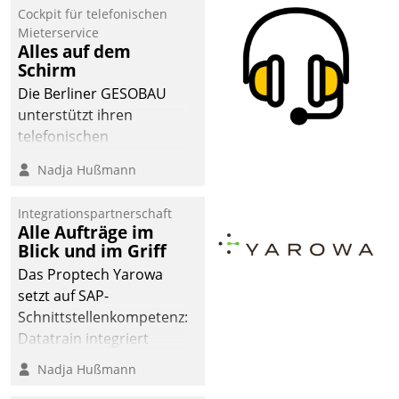
Cockpit für telefonischen
Mieterservice
Alles auf dem
Schirm
Die Berliner GESOBAU
unterstützt ihren
telefonischen
Mieterservice mit einem
Nadja Hußmann
digitalen Cockpit, das
situationsbezogen
Integrationspartnerschaft
passende Fragen und
Alle Aufträge im
Schlagworte auswirft.
Blick und im Griff
Eine intuitive
Das Proptech Yarowa
Dialogführung ermöglicht
setzt auf SAP-
dem externen
Schnittstellenkompetenz:
Serviceteam, Anrufe von
Datatrain integriert
Mietenden zügiger und
Yarowas Portal zur
Nadja Hußmann
effizienter zu bearbeiten.
Vergabe und Verwaltung