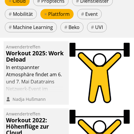
×
Cloud
#
Proptechs
#
Dienstleister
#
Mobilität
×
Plattform
#
Event
#
Machine Learning
#
Beko
#
UVI
Anwendertreffen
Workout 2025: Work
Deload
In entspannter
Atmosphäre findet am 6.
und 7. Mai Datatrains
Netzwerk-Event im
Kunden- und Partnerkreis
Nadja Hußmann
statt. Zentrale Frage: Wie
lassen sich
Anwendertreffen
Mammutprojekte
Workout 2022:
meistern und Workloads
Höhenflüge zur
Cloud
wuppen – bei zunehmend