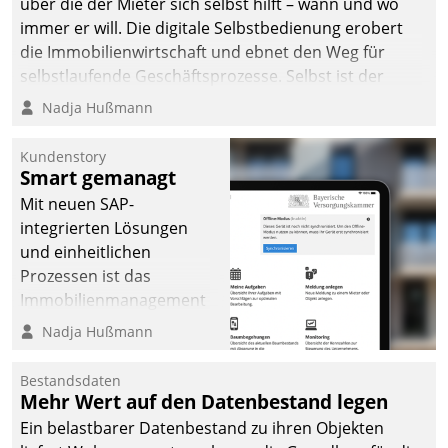
über die der Mieter sich selbst hilft – wann und wo
immer er will. Die digitale Selbstbedienung erobert
die Immobilienwirtschaft und ebnet den Weg für
selbstlaufende Geschäftsprozesse. Selbst ist der
Kunde und smart der Serviceanbieter.
Nadja Hußmann
Kundenstory
Smart gemanagt
Mit neuen SAP-
integrierten Lösungen
und einheitlichen
Prozessen ist das
Immobilienmanagement
der Bayerischen
Nadja Hußmann
Versorgungskammer im
Ressort Kapitalanlage für
Bestandsdaten
künftige Aufgaben und
Mehr Wert auf den Datenbestand legen
Herausforderungen
Ein belastbarer Datenbestand zu ihren Objekten
gerüstet.