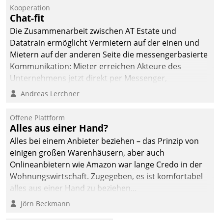
Jahresbeginn eine
Kooperation
Überblick, Einsicht und
Chat-fit
Eingriff bietende Lösung.
Die Zusammenarbeit zwischen AT Estate und
Zur Entwicklung setzte
Datatrain ermöglicht Vermietern auf der einen und
man auf
Mietern auf der anderen Seite die messengerbasierte
Cloudtechnologie,
Kommunikation: Mieter erreichen Akteure des
bewährte und Startup-
Unternehmens jetzt direkt per Messenger,
Partner sowie erstmals
Mitarbeiter oder Dienstleister empfangen oder
Andreas Lerchner
agile Projektmethoden.
versenden die Nachrichten via Cockpit.
Offene Plattform
Alles aus einer Hand?
Alles bei einem Anbieter beziehen – das Prinzip von
einigen großen Warenhäusern, aber auch
Onlineanbietern wie Amazon war lange Credo in der
Wohnungswirtschaft. Zugegeben, es ist komfortabel
alles aus einer Hand zu beziehen...
Jörn Beckmann