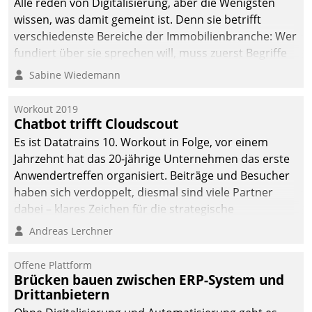
Alle reden von Digitalisierung, aber die Wenigsten
wissen, was damit gemeint ist. Denn sie betrifft
verschiedenste Bereiche der Immobilienbranche: Wer
fundiert über sie sprechen will, muss zuerst Begriffe
klären. Ein Aspekt ist die betriebliche Optimierung:
Sabine Wiedemann
Moderne Softwarelösungen ermöglichen große
Einsparungen durch optimierte und automatisierte
Workout 2019
Prozesse. Doch man darf nicht zu viel erwarten: Allein
Chatbot trifft Cloudscout
mit der Einführung einer neuen Software ist es nicht
Es ist Datatrains 10. Workout in Folge, vor einem
getan. Die Digitalisierung erfordert von Unternehmen
Jahrzehnt hat das 20-jährige Unternehmen das erste
die Bereitschaft, sich zu überprüfen, zu hinterfragen
Anwendertreffen organisiert. Beiträge und Besucher
und zu verändern.
haben sich verdoppelt, diesmal sind viele Partner
dabei – klares Zeichen für die strategische
Fokussierung auf den Kunden.
Andreas Lerchner
Offene Plattform
Brücken bauen zwischen ERP-System und
Drittanbietern