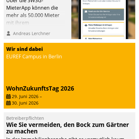
Über die SWSG-
MieterApp können die
mehr als 50.000 Mieter
mit ihrem
Wohnungsunternehmen
Andreas Lerchner
kommunizieren, auf dem
Laufenden bleiben, Daten
Wir sind dabei
einsehen und ändern
EUREF Campus in Berlin
oder
Schadensmeldungen
abgeben – rund um die
Uhr.
WohnZukunftsTag 2026
29. Juni 2026
–
30. Juni 2026
Betreiberpflichten
Wie Sie vermeiden, den Bock zum Gärtner
zu machen