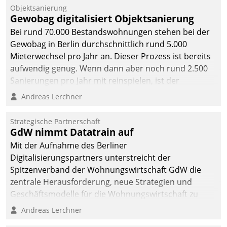
Unternehmen.
Objektsanierung
Gewobag digitalisiert Objektsanierung
Bei rund 70.000 Bestandswohnungen stehen bei der
Gewobag in Berlin durchschnittlich rund 5.000
Mieterwechsel pro Jahr an. Dieser Prozess ist bereits
aufwendig genug. Wenn dann aber noch rund 2.500
Sanierungen pro Jahr mit reinspielen, ist der
Betreuungs- und Organisationsaufwand immens. Im
Andreas Lerchner
Rahmen ihrer Digitalisierungsstrategie hat das
kommunale Wohnungsbauunternehmen daher
Strategische Partnerschaft
gemeinsam mit der Berliner Datatrain GmbH den
GdW nimmt Datatrain auf
Teilprozess der Objektsanierung digitalisiert.
Mit der Aufnahme des Berliner
Digitalisierungspartners unterstreicht der
Spitzenverband der Wohnungswirtschaft GdW die
zentrale Herausforderung, neue Strategien und
Geschäftsmodelle für die Wohnungswirtschaft zu
entwickeln.
Andreas Lerchner