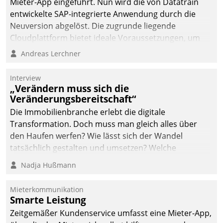
Mieter-App eingeführt. Nun wird die von Datatrain
automatisiert, vollständig
entwickelte SAP-integrierte Anwendung durch die
und auf Wunsch über
Neuversion abgelöst. Die zugrunde liegende
mehrere zuvor
Cloudplattform bietet ideale Voraussetzungen, um
festgelegte
die Funktionalität der App zu erweitern und weitere
Andreas Lerchner
Kommunikationswege bei
innovative Apps, auch von Drittanbietern, in SAP zu
den Empfängern ein.
integrieren.
Interview
„Verändern muss sich die
Veränderungsbereitschaft“
Die Immobilienbranche erlebt die digitale
Transformation. Doch muss man gleich alles über
den Haufen werfen? Wie lässt sich der Wandel
tatsächlich gestalten und umsetzen? Welche
Argumente zählen wirklich?
Nadja Hußmann
Mieterkommunikation
Smarte Leistung
Zeitgemäßer Kundenservice umfasst eine Mieter-App,