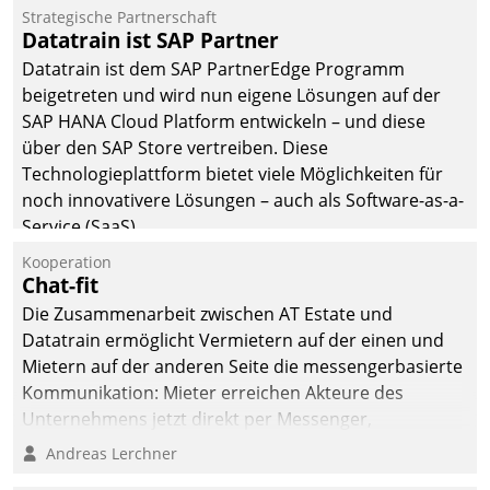
befolgt werden.
Strategische Partnerschaft
Datatrain ist SAP Partner
Datatrain ist dem SAP PartnerEdge Programm
beigetreten und wird nun eigene Lösungen auf der
SAP HANA Cloud Platform entwickeln – und diese
über den SAP Store vertreiben. Diese
Technologieplattform bietet viele Möglichkeiten für
noch innovativere Lösungen – auch als Software-as-a-
Service (SaaS).
Kooperation
Chat-fit
Die Zusammenarbeit zwischen AT Estate und
Datatrain ermöglicht Vermietern auf der einen und
Mietern auf der anderen Seite die messengerbasierte
Kommunikation: Mieter erreichen Akteure des
Unternehmens jetzt direkt per Messenger,
Mitarbeiter oder Dienstleister empfangen oder
Andreas Lerchner
versenden die Nachrichten via Cockpit.