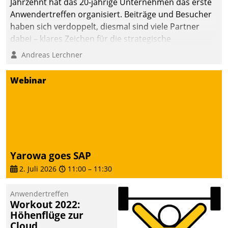
Jahrzehnt hat das 20-jährige Unternehmen das erste
Anwendertreffen organisiert. Beiträge und Besucher
haben sich verdoppelt, diesmal sind viele Partner
dabei – klares Zeichen für die strategische
Fokussierung auf den Kunden.
Andreas Lerchner
Webinar
Yarowa goes SAP
2. Juli 2026
11:00
–
11:30
Anwendertreffen
Workout 2022:
Höhenflüge zur
Cloud