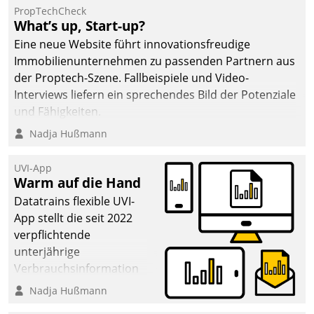
PropTechCheck
deutscher
What’s up, Start-up?
Wohnungsunternehmen
Eine neue Website führt innovationsfreudige
– und beschleunigt damit
Immobilienunternehmen zu passenden Partnern aus
den Weg vom
der Proptech-Szene. Fallbeispiele und Video-
Mieteranliegen zum
Interviews liefern ein sprechendes Bild der Potenziale
Dienstleisterauftrag.
und Fähigkeiten.
Nadja Hußmann
UVI-App
Warm auf die Hand
Datatrains flexible UVI-
App stellt die seit 2022
verpflichtende
unterjährige
Verbrauchsinformation
schnell, zuverlässig und
Nadja Hußmann
leicht bekömmlich bereit: