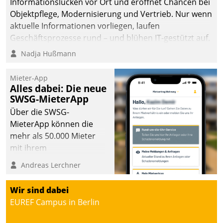
Informationslücken vor Ort und eröffnet Chancen bei
Objektpflege, Modernisierung und Vertrieb. Nur wenn
aktuelle Informationen vorliegen, laufen
Geschäftsprozesse rund – und blühen IT-gestützt auf.
Nadja Hußmann
Mieter-App
Alles dabei: Die neue
SWSG-MieterApp
Über die SWSG-
MieterApp können die
mehr als 50.000 Mieter
mit ihrem
Wohnungsunternehmen
Andreas Lerchner
kommunizieren, auf dem
Laufenden bleiben, Daten
Wir sind dabei
einsehen und ändern
EUREF Campus in Berlin
oder
Schadensmeldungen