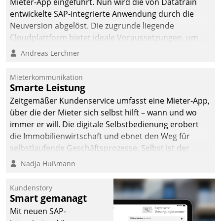
Mieter-App eingeführt. Nun wird die von Datatrain
entwickelte SAP-integrierte Anwendung durch die
Neuversion abgelöst. Die zugrunde liegende
Cloudplattform bietet ideale Voraussetzungen, um
die Funktionalität der App zu erweitern und weitere
Andreas Lerchner
innovative Apps, auch von Drittanbietern, in SAP zu
integrieren.
Mieterkommunikation
Smarte Leistung
Zeitgemäßer Kundenservice umfasst eine Mieter-App,
über die der Mieter sich selbst hilft – wann und wo
immer er will. Die digitale Selbstbedienung erobert
die Immobilienwirtschaft und ebnet den Weg für
selbstlaufende Geschäftsprozesse. Selbst ist der
Kunde und smart der Serviceanbieter.
Nadja Hußmann
Kundenstory
Smart gemanagt
Mit neuen SAP-