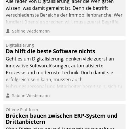
Alle reden von Digitalisierung, aber die Wenigsten
man auf
wissen, was damit gemeint ist. Denn sie betrifft
Cloudtechnologie,
verschiedenste Bereiche der Immobilienbranche: Wer
bewährte und Startup-
fundiert über sie sprechen will, muss zuerst Begriffe
Partner sowie erstmals
klären. Ein Aspekt ist die betriebliche Optimierung:
Sabine Wiedemann
agile Projektmethoden.
Moderne Softwarelösungen ermöglichen große
Einsparungen durch optimierte und automatisierte
Digitalisierung
Prozesse. Doch man darf nicht zu viel erwarten: Allein
Da hilft die beste Software nichts
mit der Einführung einer neuen Software ist es nicht
Geht es um Digitalisierung, denken viele zuerst an
getan. Die Digitalisierung erfordert von Unternehmen
innovative Softwarelösungen, automatisierte
die Bereitschaft, sich zu überprüfen, zu hinterfragen
Prozesse und modernste Technik. Doch damit sie
und zu verändern.
erfolgreich sein kann, müssen auch
Führungspersonal und Mitarbeiter bereit sein, sich zu
verändern und anzupassen, sonst werden sie an ihr
Sabine Wiedemann
scheitern.
Offene Plattform
Brücken bauen zwischen ERP-System und
Drittanbietern