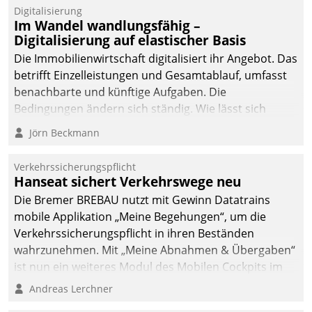
Datatrain.
Digitalisierung
Im Wandel wandlungsfähig –
Digitalisierung auf elastischer Basis
Die Immobilienwirtschaft digitalisiert ihr Angebot. Das
betrifft Einzelleistungen und Gesamtablauf, umfasst
benachbarte und künftige Aufgaben. Die
Bedingungen ändern sich ständig. Wie lässt sich
technisch die Kontrolle wahren und zugleich Freiraum
Jörn Beckmann
fürs Wachsen öffnen?
Verkehrssicherungspflicht
Hanseat sichert Verkehrswege neu
Die Bremer BREBAU nutzt mit Gewinn Datatrains
mobile Applikation „Meine Begehungen“, um die
Verkehrssicherungspflicht in ihren Beständen
wahrzunehmen. Mit „Meine Abnahmen & Übergaben“
ist nun ein weiteres Modul des Mobilen Cockpits im
Einsatz.
Andreas Lerchner