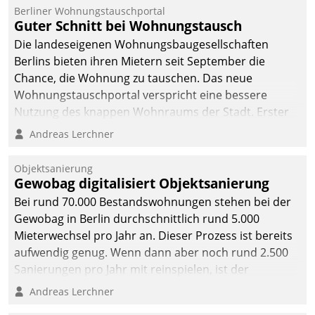
Berliner Wohnungstauschportal
Guter Schnitt bei Wohnungstausch
Die landeseigenen Wohnungsbaugesellschaften
Berlins bieten ihren Mietern seit September die
Chance, die Wohnung zu tauschen. Das neue
Wohnungstauschportal verspricht eine bessere
Nutzung des knappen Wohnraums der Stadt. Erster
Anwendungsfall für Datatrains Lösung API-Hub mit
Andreas Lerchner
Schnittstellen zu den ERP-Systemen der
Unternehmen.
Objektsanierung
Gewobag digitalisiert Objektsanierung
Bei rund 70.000 Bestandswohnungen stehen bei der
Gewobag in Berlin durchschnittlich rund 5.000
Mieterwechsel pro Jahr an. Dieser Prozess ist bereits
aufwendig genug. Wenn dann aber noch rund 2.500
Sanierungen pro Jahr mit reinspielen, ist der
Betreuungs- und Organisationsaufwand immens. Im
Andreas Lerchner
Rahmen ihrer Digitalisierungsstrategie hat das