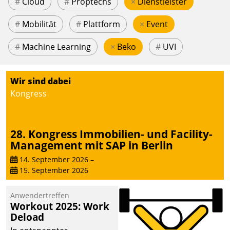
#
Cloud
#
Proptechs
×
Dienstleister
#
Mobilität
#
Plattform
×
Event
#
Machine Learning
×
Beko
#
UVI
Wir sind dabei
Kongress
28. Kongress Immobilien- und Facility-
Management mit SAP in Berlin
14. September 2026
–
15. September 2026
Anwendertreffen
Workout 2025: Work
Deload