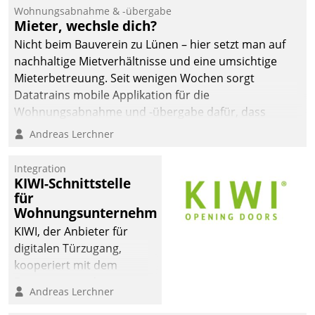
und Beschwerde-Management einen eigenen Kanal
Wohnungsabnahme & -übergabe
ein.
Mieter, wechsle dich?
Nicht beim Bauverein zu Lünen – hier setzt man auf
nachhaltige Mietverhältnisse und eine umsichtige
Mieterbetreuung. Seit wenigen Wochen sorgt
Datatrains mobile Applikation für die
Wohnungsabnahme und -übergabe dafür, dass
Mieter wohlgeordnet kommen und, so es sein muss,
Andreas Lerchner
gehen können.
Integration
KIWI-Schnittstelle
für
Wohnungsunternehmen
KIWI, der Anbieter für
digitalen Türzugang,
kooperiert mit dem
Beratungs- und
Andreas Lerchner
Softwareentwicklungshaus