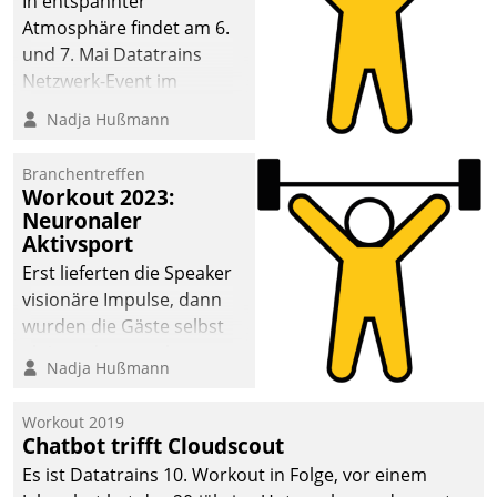
In entspannter
Atmosphäre findet am 6.
und 7. Mai Datatrains
Netzwerk-Event im
Kunden- und Partnerkreis
Nadja Hußmann
statt. Zentrale Frage: Wie
lassen sich
Branchentreffen
Mammutprojekte
Workout 2023:
meistern und Workloads
Neuronaler
Aktivsport
wuppen – bei zunehmend
anspruchsvollen
Erst lieferten die Speaker
Aufgaben und
visionäre Impulse, dann
abnehmendem
wurden die Gäste selbst
Nachwuchs?
aktiv und sammelten
Nadja Hußmann
methodisch
Vernetzungsideen fürs
Workout 2019
Quartier. Dazwischen
Chatbot trifft Cloudscout
zeigte Datatrain, was es
Es ist Datatrains 10. Workout in Folge, vor einem
Neues zu bieten hat.