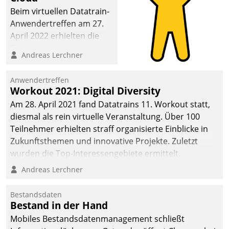
Beim virtuellen Datatrain-
Anwendertreffen am 27.
April 2022 erhielten die
Teilnehmerinnen und
Andreas Lerchner
Teilnehmer kurzweilige
Einblicke in innovative
Anwendertreffen
Cloud-Strategien und -
Workout 2021: Digital Diversity
Lösungen mit hohem
Am 28. April 2021 fand Datatrains 11. Workout statt,
Zukunftspotenzial.
diesmal als rein virtuelle Veranstaltung. Über 100
Teilnehmer erhielten straff organisierte Einblicke in
Zukunftsthemen und innovative Projekte. Zuletzt
wurden die Top-Interessengebiete ermittelt.
Andreas Lerchner
Bestandsdaten
Bestand in der Hand
Mobiles Bestandsdatenmanagement schließt