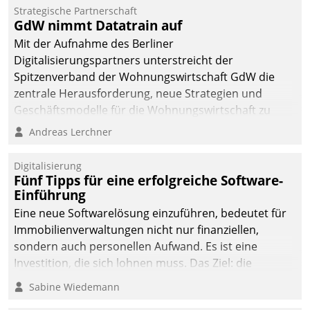
kommunale Wohnungsbauunternehmen daher
Strategische Partnerschaft
gemeinsam mit der Berliner Datatrain GmbH den
GdW nimmt Datatrain auf
Teilprozess der Objektsanierung digitalisiert.
Mit der Aufnahme des Berliner
Digitalisierungspartners unterstreicht der
Spitzenverband der Wohnungswirtschaft GdW die
zentrale Herausforderung, neue Strategien und
Geschäftsmodelle für die Wohnungswirtschaft zu
entwickeln.
Andreas Lerchner
Digitalisierung
Fünf Tipps für eine erfolgreiche Software-
Einführung
Eine neue Softwarelösung einzuführen, bedeutet für
Immobilienverwaltungen nicht nur finanziellen,
sondern auch personellen Aufwand. Es ist eine
Investition, die sich lohnen muss. Das Ziel: die
nachhaltige Optimierung der Geschäftsabläufe. Damit
Sabine Wiedemann
dieses Ziel erreicht wird, sollten einige Grundregeln