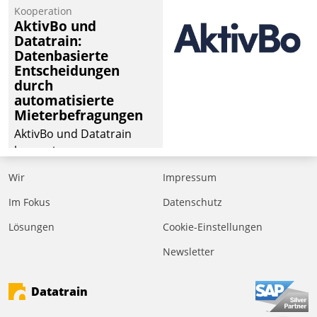
Kooperation
AktivBo und
Datatrain:
Datenbasierte
Entscheidungen
durch
automatisierte
Mieterbefragungen
AktivBo und Datatrain
kooperieren –
Immobilienunternehmen
Wir
Impressum
profitieren: Die nahtlose
Integration der Lösungen
Im Fokus
Datenschutz
von AktivBo und
Lösungen
Cookie-Einstellungen
Datatrain ermöglicht
Newsletter
automatisiert ausgelöste,
zielgerichtete
Mieterbefragungen – eine
Datatrain
starke Grundlage für