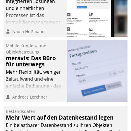
integrierten Lösungen
und einheitlichen
Prozessen ist das
Immobilienmanagement
der Bayerischen
Nadja Hußmann
Versorgungskammer im
Ressort Kapitalanlage für
Mobile Kunden- und
künftige Aufgaben und
Objektbetreuung
meravis: Das Büro
Herausforderungen
für unterwegs
gerüstet.
Mehr Flexibilität, weniger
Zeitaufwand und eine
einfache Bedienung - das
verspricht das aktuelle
Andreas Lerchner
Cockpit für mobile
Mitarbeiter von
Bestandsdaten
Datatrain. Die meravis
Mehr Wert auf den Datenbestand legen
Wohnungsbau- und
Ein belastbarer Datenbestand zu ihren Objekten
Immobilien GmbH hat