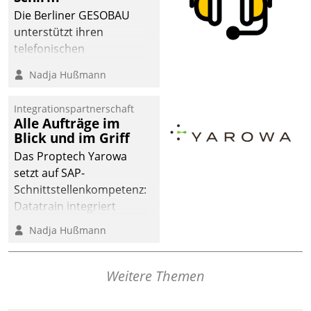
dafür ein Team
Die Berliner GESOBAU
bestehend aus
unterstützt ihren
Wohnungsunternehmen
telefonischen
und PropTech.
Mieterservice mit einem
Nadja Hußmann
digitalen Cockpit, das
situationsbezogen
Integrationspartnerschaft
passende Fragen und
Alle Aufträge im
Schlagworte auswirft.
Blick und im Griff
Eine intuitive
Das Proptech Yarowa
Dialogführung ermöglicht
setzt auf SAP-
dem externen
Schnittstellenkompetenz:
Serviceteam, Anrufe von
Datatrain integriert
Mietenden zügiger und
Yarowas Portal zur
Nadja Hußmann
effizienter zu bearbeiten.
Vergabe und Verwaltung
von Aufträgen der
operativen
Weitere Themen
Instandhaltung in die
SAP-Systemlandschaft