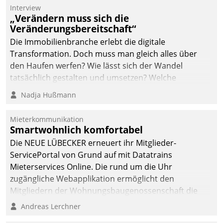
Die monatlichen
Interview
Mitteilungen zum
„Verändern muss sich die
Veränderungsbereitschaft“
Heizungs- und
Wasserverbrauch gehen
Die Immobilienbranche erlebt die digitale
automatisiert, vollständig
Transformation. Doch muss man gleich alles über
und auf Wunsch über
den Haufen werfen? Wie lässt sich der Wandel
mehrere zuvor
tatsächlich gestalten und umsetzen? Welche
festgelegte
Argumente zählen wirklich?
Nadja Hußmann
Kommunikationswege bei
den Empfängern ein.
Mieterkommunikation
Smartwohnlich komfortabel
Die NEUE LÜBECKER erneuert ihr Mitglieder-
ServicePortal von Grund auf mit Datatrains
Mieterservices Online. Die rund um die Uhr
zugängliche Webapplikation ermöglicht den
Mitgliedern der Wohnungs­bau­genossenschaft die
Kontaktaufnahme per Smartphone, Tablet oder PC.
Andreas Lerchner