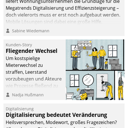
liefert Wohnungsunternehmen die Grundlage für die
sich dabei für den Betrieb
Megatrends Digitalisierung und Effizienzsteigerung –
der Lösung über die SAP
doch vielerorts muss er erst noch aufgebaut werden.
Cloud Platform
Mobile Lösungen sind dabei eine große Hilfe.
entschieden - als erstes
Sabine Wiedemann
Unternehmen am
Wohnungsmarkt.
Kunden-Story
Fliegender Wechsel
Um kostspielige
Mieterwechsel zu
straffen, Leerstand
vorzubeugen und Akteure
wie Prozesse fließend zu
vernetzen, nutzt die
Nadja Hußmann
Berliner Gewobag seit
Jahresbeginn eine
Digitalisierung
Überblick, Einsicht und
Digitalisierung bedeutet Veränderung
Eingriff bietende Lösung.
Heilsversprechen, Modewort, großes Fragezeichen?
Zur Entwicklung setzte