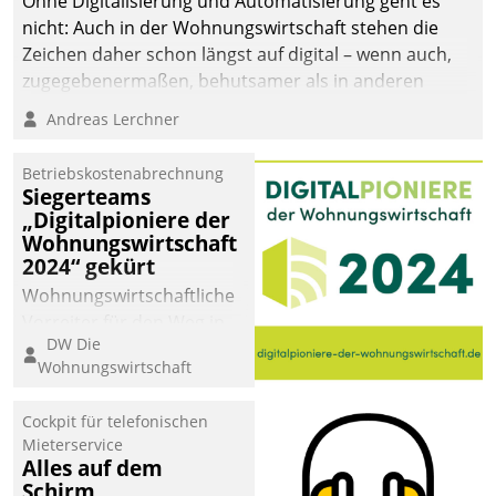
Ohne Digitalisierung und Automatisierung geht es
nicht: Auch in der Wohnungswirtschaft stehen die
Zeichen daher schon längst auf digital – wenn auch,
zugegebenermaßen, behutsamer als in anderen
Branchen.
Andreas Lerchner
Betriebskostenabrechnung
Siegerteams
„Digitalpioniere der
Wohnungswirtschaft
2024“ gekürt
Wohnungswirtschaftliche
Vorreiter für den Weg in
DW Die
eine digitale Zukunft zu
Wohnungswirtschaft
finden, ist das Ziel des
Awards „Digitalpioniere
Cockpit für telefonischen
der
Mieterservice
Wohnungswirtschaft“.
Alles auf dem
Bewerben können sich
Schirm