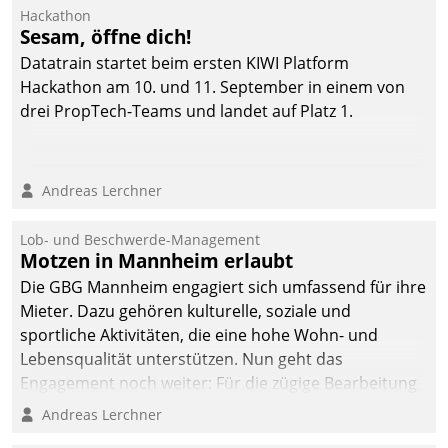
Hackathon
Sesam, öffne dich!
Datatrain startet beim ersten KIWI Platform
Hackathon am 10. und 11. September in einem von
drei PropTech-Teams und landet auf Platz 1.
Andreas Lerchner
Lob- und Beschwerde-Management
Motzen in Mannheim erlaubt
Die GBG Mannheim engagiert sich umfassend für ihre
Mieter. Dazu gehören kulturelle, soziale und
sportliche Aktivitäten, die eine hohe Wohn- und
Lebensqualität unterstützen. Nun geht das
Engagement noch weiter: Für die zügige Bearbeitung
von Beschwerden – oder Lob – richtet das
Andreas Lerchner
Unternehmen mit Datatrains Applikation fürs Lob-