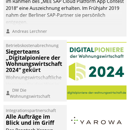
im Rahmen des „MEE SAP Cloud Platform App Contest
2018“ eine Auszeichnung erhalten. Im Frühjahr 2019
nahm der Berliner SAP-Partner sie persönlich
entgegen.
Andreas Lerchner
Betriebskostenabrechnung
Siegerteams
„Digitalpioniere der
Wohnungswirtschaft
2024“ gekürt
Wohnungswirtschaftliche
Vorreiter für den Weg in
DW Die
eine digitale Zukunft zu
Wohnungswirtschaft
finden, ist das Ziel des
Awards „Digitalpioniere
Integrationspartnerschaft
der
Alle Aufträge im
Wohnungswirtschaft“.
Blick und im Griff
Bewerben können sich