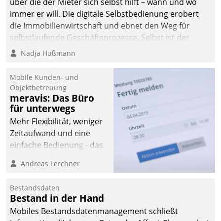
über die der Mieter sich selbst hilft – wann und wo
immer er will. Die digitale Selbstbedienung erobert
die Immobilienwirtschaft und ebnet den Weg für
selbstlaufende Geschäftsprozesse. Selbst ist der
Kunde und smart der Serviceanbieter.
Nadja Hußmann
Mobile Kunden- und
Objektbetreuung
meravis: Das Büro
für unterwegs
Mehr Flexibilität, weniger
Zeitaufwand und eine
einfache Bedienung - das
verspricht das aktuelle
Andreas Lerchner
Cockpit für mobile
Mitarbeiter von
Bestandsdaten
Datatrain. Die meravis
Bestand in der Hand
Wohnungsbau- und
Mobiles Bestandsdatenmanagement schließt
Immobilien GmbH hat