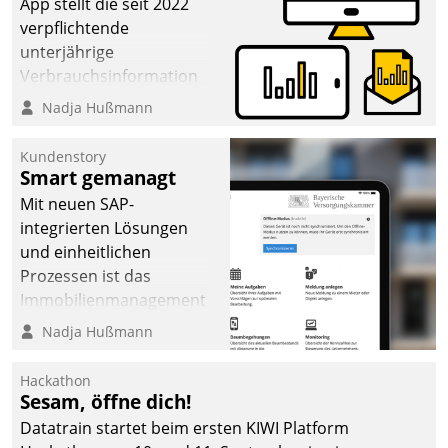
App stellt die seit 2022
verpflichtende
unterjährige
Verbrauchsinformation
schnell, zuverlässig und
Nadja Hußmann
leicht bekömmlich bereit:
Die monatlichen
Kundenstory
Mitteilungen zum
Smart gemanagt
Heizungs- und
Mit neuen SAP-
Wasserverbrauch gehen
integrierten Lösungen
automatisiert, vollständig
und einheitlichen
und auf Wunsch über
Prozessen ist das
mehrere zuvor
Immobilienmanagement
festgelegte
der Bayerischen
Nadja Hußmann
Kommunikationswege bei
Versorgungskammer im
den Empfängern ein.
Ressort Kapitalanlage für
Hackathon
künftige Aufgaben und
Sesam, öffne dich!
Herausforderungen
Datatrain startet beim ersten KIWI Platform
gerüstet.