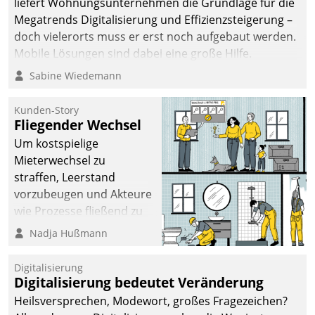
liefert Wohnungsunternehmen die Grundlage für die
Megatrends Digitalisierung und Effizienzsteigerung –
doch vielerorts muss er erst noch aufgebaut werden.
Mobile Lösungen sind dabei eine große Hilfe.
Sabine Wiedemann
Kunden-Story
Fliegender Wechsel
Um kostspielige
Mieterwechsel zu
straffen, Leerstand
vorzubeugen und Akteure
wie Prozesse fließend zu
vernetzen, nutzt die
Nadja Hußmann
Berliner Gewobag seit
Jahresbeginn eine
Digitalisierung
Überblick, Einsicht und
Digitalisierung bedeutet Veränderung
Eingriff bietende Lösung.
Heilsversprechen, Modewort, großes Fragezeichen?
Zur Entwicklung setzte