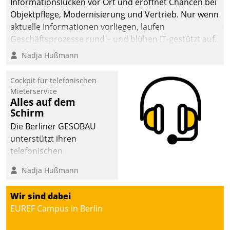
Informationslücken vor Ort und eröffnet Chancen bei
sich dabei für den Betrieb
Objektpflege, Modernisierung und Vertrieb. Nur wenn
der Lösung über die SAP
aktuelle Informationen vorliegen, laufen
Cloud Platform
Geschäftsprozesse rund – und blühen IT-gestützt auf.
entschieden - als erstes
Nadja Hußmann
Unternehmen am
Wohnungsmarkt.
Cockpit für telefonischen
Mieterservice
Alles auf dem
Schirm
Die Berliner GESOBAU
unterstützt ihren
telefonischen
Mieterservice mit einem
Nadja Hußmann
digitalen Cockpit, das
situationsbezogen
Wir sind dabei
passende Fragen und
EUREF Campus in Berlin
Schlagworte auswirft.
Eine intuitive