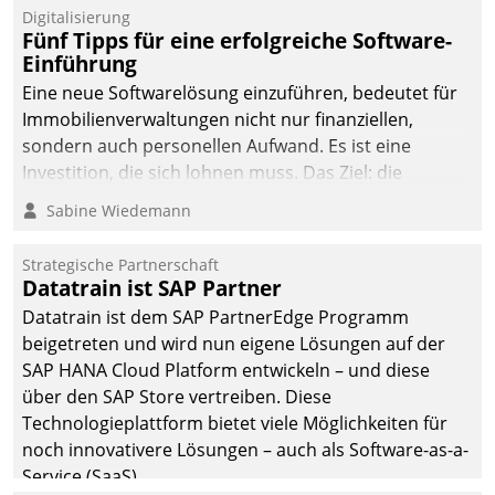
Digitalisierung
Fünf Tipps für eine erfolgreiche Software-
Einführung
Eine neue Softwarelösung einzuführen, bedeutet für
Immobilienverwaltungen nicht nur finanziellen,
sondern auch personellen Aufwand. Es ist eine
Investition, die sich lohnen muss. Das Ziel: die
nachhaltige Optimierung der Geschäftsabläufe. Damit
Sabine Wiedemann
dieses Ziel erreicht wird, sollten einige Grundregeln
befolgt werden.
Strategische Partnerschaft
Datatrain ist SAP Partner
Datatrain ist dem SAP PartnerEdge Programm
beigetreten und wird nun eigene Lösungen auf der
SAP HANA Cloud Platform entwickeln – und diese
über den SAP Store vertreiben. Diese
Technologieplattform bietet viele Möglichkeiten für
noch innovativere Lösungen – auch als Software-as-a-
Service (SaaS).