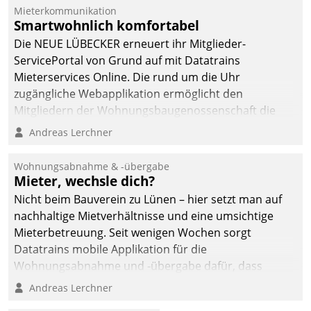
Mieterkommunikation
Smartwohnlich komfortabel
Die NEUE LÜBECKER erneuert ihr Mitglieder-
ServicePortal von Grund auf mit Datatrains
Mieterservices Online. Die rund um die Uhr
zugängliche Webapplikation ermöglicht den
Mitgliedern der Wohnungs­bau­genossenschaft die
Kontaktaufnahme per Smartphone, Tablet oder PC.
Andreas Lerchner
Wohnungsabnahme & -übergabe
Mieter, wechsle dich?
Nicht beim Bauverein zu Lünen – hier setzt man auf
nachhaltige Mietverhältnisse und eine umsichtige
Mieterbetreuung. Seit wenigen Wochen sorgt
Datatrains mobile Applikation für die
Wohnungsabnahme und -übergabe dafür, dass
Mieter wohlgeordnet kommen und, so es sein muss,
Andreas Lerchner
gehen können.