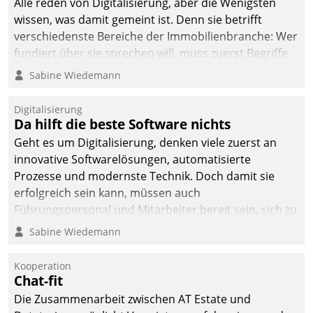
Alle reden von Digitalisierung, aber die Wenigsten
man auf
wissen, was damit gemeint ist. Denn sie betrifft
Cloudtechnologie,
verschiedenste Bereiche der Immobilienbranche: Wer
bewährte und Startup-
fundiert über sie sprechen will, muss zuerst Begriffe
Partner sowie erstmals
klären. Ein Aspekt ist die betriebliche Optimierung:
Sabine Wiedemann
agile Projektmethoden.
Moderne Softwarelösungen ermöglichen große
Einsparungen durch optimierte und automatisierte
Digitalisierung
Prozesse. Doch man darf nicht zu viel erwarten: Allein
Da hilft die beste Software nichts
mit der Einführung einer neuen Software ist es nicht
Geht es um Digitalisierung, denken viele zuerst an
getan. Die Digitalisierung erfordert von Unternehmen
innovative Softwarelösungen, automatisierte
die Bereitschaft, sich zu überprüfen, zu hinterfragen
Prozesse und modernste Technik. Doch damit sie
und zu verändern.
erfolgreich sein kann, müssen auch
Führungspersonal und Mitarbeiter bereit sein, sich zu
verändern und anzupassen, sonst werden sie an ihr
Sabine Wiedemann
scheitern.
Kooperation
Chat-fit
Die Zusammenarbeit zwischen AT Estate und