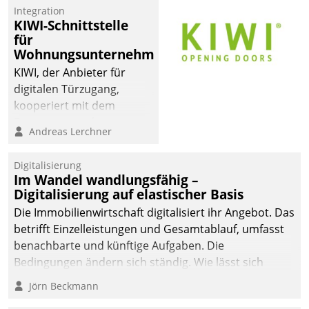
Integration
KIWI-Schnittstelle
für
Wohnungsunternehmen
KIWI, der Anbieter für
digitalen Türzugang,
kooperiert mit dem
Beratungs- und
Andreas Lerchner
Softwareentwicklungshaus
Datatrain.
Digitalisierung
Im Wandel wandlungsfähig –
Digitalisierung auf elastischer Basis
Die Immobilienwirtschaft digitalisiert ihr Angebot. Das
betrifft Einzelleistungen und Gesamtablauf, umfasst
benachbarte und künftige Aufgaben. Die
Bedingungen ändern sich ständig. Wie lässt sich
technisch die Kontrolle wahren und zugleich Freiraum
Jörn Beckmann
fürs Wachsen öffnen?