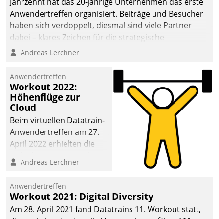
Jahrzehnt hat das 20-jährige Unternehmen das erste
Anwendertreffen organisiert. Beiträge und Besucher
haben sich verdoppelt, diesmal sind viele Partner
dabei – klares Zeichen für die strategische
Fokussierung auf den Kunden.
Andreas Lerchner
Anwendertreffen
Workout 2022:
Höhenflüge zur
Cloud
Beim virtuellen Datatrain-
Anwendertreffen am 27.
April 2022 erhielten die
Teilnehmerinnen und
Andreas Lerchner
Teilnehmer kurzweilige
Einblicke in innovative
Anwendertreffen
Cloud-Strategien und -
Workout 2021: Digital Diversity
Lösungen mit hohem
Am 28. April 2021 fand Datatrains 11. Workout statt,
Zukunftspotenzial.