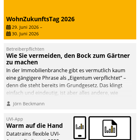
Dialogführung ermöglicht
dem externen
WohnZukunftsTag 2026
Serviceteam, Anrufe von
Mietenden zügiger und
29. Juni 2026
–
30. Juni 2026
effizienter zu bearbeiten.
Betreiberpflichten
Wie Sie vermeiden, den Bock zum Gärtner
zu machen
In der Immobilienbranche gibt es vermutlich kaum
eine gängigere Phrase als „Eigentum verpflichtet“ –
denn die steht bereits im Grundgesetz. Das klingt
einfach und eindeutig, ist aber alles andere, wie
Branchenbeschäftigte wissen. Denn mit der
Jörn Beckmann
Verantwortung folgen Verpflichtungen.
UVI-App
Warm auf die Hand
Datatrains flexible UVI-