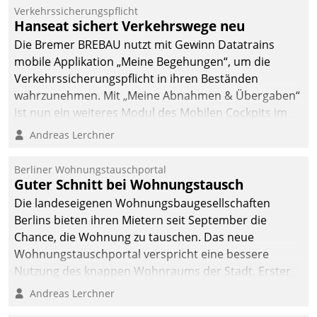
Verkehrssicherungspflicht
Hanseat sichert Verkehrswege neu
Die Bremer BREBAU nutzt mit Gewinn Datatrains
mobile Applikation „Meine Begehungen“, um die
Verkehrssicherungspflicht in ihren Beständen
wahrzunehmen. Mit „Meine Abnahmen & Übergaben“
ist nun ein weiteres Modul des Mobilen Cockpits im
Einsatz.
Andreas Lerchner
Berliner Wohnungstauschportal
Guter Schnitt bei Wohnungstausch
Die landeseigenen Wohnungsbaugesellschaften
Berlins bieten ihren Mietern seit September die
Chance, die Wohnung zu tauschen. Das neue
Wohnungstauschportal verspricht eine bessere
Nutzung des knappen Wohnraums der Stadt. Erster
Anwendungsfall für Datatrains Lösung API-Hub mit
Andreas Lerchner
Schnittstellen zu den ERP-Systemen der