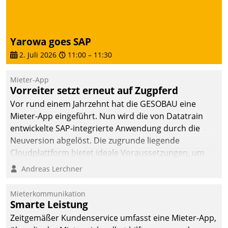
abgeben – rund um die
Uhr.
Yarowa goes SAP
2. Juli 2026
11:00
–
11:30
Mieter-App
Vorreiter setzt erneut auf Zugpferd
Vor rund einem Jahrzehnt hat die GESOBAU eine
Mieter-App eingeführt. Nun wird die von Datatrain
entwickelte SAP-integrierte Anwendung durch die
Neuversion abgelöst. Die zugrunde liegende
Cloudplattform bietet ideale Voraussetzungen, um
die Funktionalität der App zu erweitern und weitere
Andreas Lerchner
innovative Apps, auch von Drittanbietern, in SAP zu
integrieren.
Mieterkommunikation
Smarte Leistung
Zeitgemäßer Kundenservice umfasst eine Mieter-App,