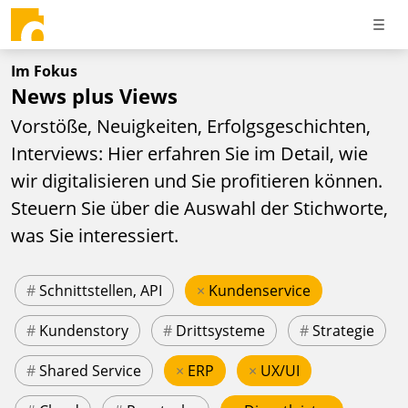
Im Fokus
News plus Views
Vorstöße, Neuigkeiten, Erfolgsgeschichten,
Interviews: Hier erfahren Sie im Detail, wie
wir digitalisieren und Sie profitieren können.
Steuern Sie über die Auswahl der Stichworte,
was Sie interessiert.
#
Schnittstellen, API
×
Kundenservice
#
Kundenstory
#
Drittsysteme
#
Strategie
#
Shared Service
×
ERP
×
UX/UI