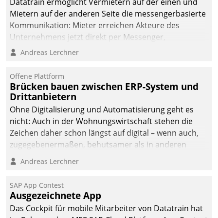
Datatrain ermöglicht Vermietern auf der einen und
Mietern auf der anderen Seite die messengerbasierte
Kommunikation: Mieter erreichen Akteure des
Unternehmens jetzt direkt per Messenger,
Mitarbeiter oder Dienstleister empfangen oder
Andreas Lerchner
versenden die Nachrichten via Cockpit.
Offene Plattform
Brücken bauen zwischen ERP-System und
Drittanbietern
Ohne Digitalisierung und Automatisierung geht es
nicht: Auch in der Wohnungswirtschaft stehen die
Zeichen daher schon längst auf digital – wenn auch,
zugegebenermaßen, behutsamer als in anderen
Branchen.
Andreas Lerchner
SAP App Contest
Ausgezeichnete App
Das Cockpit für mobile Mitarbeiter von Datatrain hat