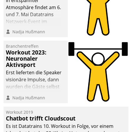
In entspannter
Atmosphäre findet am 6.
und 7. Mai Datatrains
Netzwerk-Event im
Kunden- und Partnerkreis
Nadja Hußmann
statt. Zentrale Frage: Wie
lassen sich
Branchentreffen
Mammutprojekte
Workout 2023:
meistern und Workloads
Neuronaler
Aktivsport
wuppen – bei zunehmend
anspruchsvollen
Erst lieferten die Speaker
Aufgaben und
visionäre Impulse, dann
abnehmendem
wurden die Gäste selbst
Nachwuchs?
aktiv und sammelten
Nadja Hußmann
methodisch
Vernetzungsideen fürs
Workout 2019
Quartier. Dazwischen
Chatbot trifft Cloudscout
zeigte Datatrain, was es
Es ist Datatrains 10. Workout in Folge, vor einem
Neues zu bieten hat.