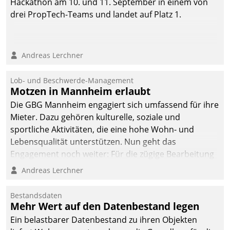
Hackathon am 10. und 11. September in einem von
drei PropTech-Teams und landet auf Platz 1.
Andreas Lerchner
Lob- und Beschwerde-Management
Motzen in Mannheim erlaubt
Die GBG Mannheim engagiert sich umfassend für ihre
Mieter. Dazu gehören kulturelle, soziale und
sportliche Aktivitäten, die eine hohe Wohn- und
Lebensqualität unterstützen. Nun geht das
Engagement noch weiter: Für die zügige Bearbeitung
von Beschwerden – oder Lob – richtet das
Andreas Lerchner
Unternehmen mit Datatrains Applikation fürs Lob-
und Beschwerde-Management einen eigenen Kanal
Bestandsdaten
ein.
Mehr Wert auf den Datenbestand legen
Ein belastbarer Datenbestand zu ihren Objekten