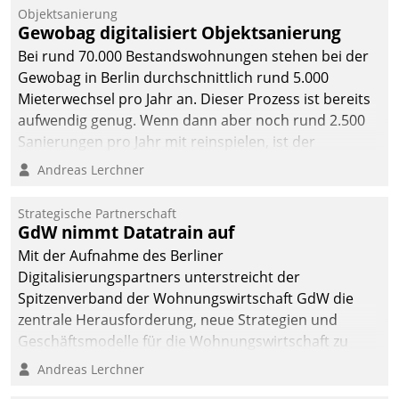
Unternehmen.
Objektsanierung
Gewobag digitalisiert Objektsanierung
Bei rund 70.000 Bestandswohnungen stehen bei der
Gewobag in Berlin durchschnittlich rund 5.000
Mieterwechsel pro Jahr an. Dieser Prozess ist bereits
aufwendig genug. Wenn dann aber noch rund 2.500
Sanierungen pro Jahr mit reinspielen, ist der
Betreuungs- und Organisationsaufwand immens. Im
Andreas Lerchner
Rahmen ihrer Digitalisierungsstrategie hat das
kommunale Wohnungsbauunternehmen daher
Strategische Partnerschaft
gemeinsam mit der Berliner Datatrain GmbH den
GdW nimmt Datatrain auf
Teilprozess der Objektsanierung digitalisiert.
Mit der Aufnahme des Berliner
Digitalisierungspartners unterstreicht der
Spitzenverband der Wohnungswirtschaft GdW die
zentrale Herausforderung, neue Strategien und
Geschäftsmodelle für die Wohnungswirtschaft zu
entwickeln.
Andreas Lerchner