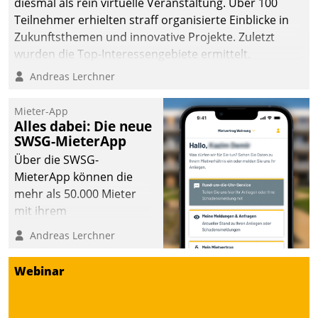
diesmal als rein virtuelle Veranstaltung. Über 100
Teilnehmer erhielten straff organisierte Einblicke in
Zukunftsthemen und innovative Projekte. Zuletzt
wurden die Top-Interessengebiete ermittelt.
Andreas Lerchner
Mieter-App
Alles dabei: Die neue
SWSG-MieterApp
Über die SWSG-
MieterApp können die
mehr als 50.000 Mieter
mit ihrem
Wohnungsunternehmen
Andreas Lerchner
kommunizieren, auf dem
Laufenden bleiben, Daten
Webinar
einsehen und ändern
oder
Schadensmeldungen