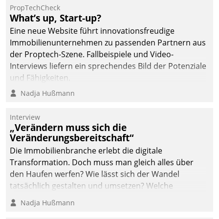
von AktivBo und
PropTechCheck
Datatrain ermöglicht
What’s up, Start-up?
automatisiert ausgelöste,
Eine neue Website führt innovationsfreudige
zielgerichtete
Immobilienunternehmen zu passenden Partnern aus
Mieterbefragungen – eine
der Proptech-Szene. Fallbeispiele und Video-
starke Grundlage für
Interviews liefern ein sprechendes Bild der Potenziale
intelligente,
und Fähigkeiten.
datengestützte
Nadja Hußmann
Entscheidungen.
Interview
„Verändern muss sich die
Veränderungsbereitschaft“
Die Immobilienbranche erlebt die digitale
Transformation. Doch muss man gleich alles über
den Haufen werfen? Wie lässt sich der Wandel
tatsächlich gestalten und umsetzen? Welche
Argumente zählen wirklich?
Nadja Hußmann