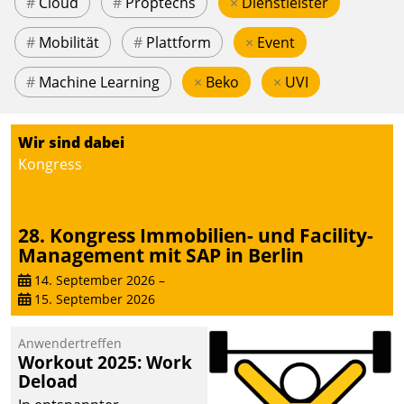
#
Cloud
#
Proptechs
×
Dienstleister
#
Mobilität
#
Plattform
×
Event
#
Machine Learning
×
Beko
×
UVI
Wir sind dabei
Kongress
28. Kongress Immobilien- und Facility-
Management mit SAP in Berlin
14. September 2026
–
15. September 2026
Anwendertreffen
Workout 2025: Work
Deload