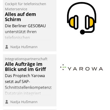
Cockpit für telefonischen
Mieterservice
Alles auf dem
Schirm
Die Berliner GESOBAU
unterstützt ihren
telefonischen
Mieterservice mit einem
Nadja Hußmann
digitalen Cockpit, das
situationsbezogen
Integrationspartnerschaft
passende Fragen und
Alle Aufträge im
Schlagworte auswirft.
Blick und im Griff
Eine intuitive
Das Proptech Yarowa
Dialogführung ermöglicht
setzt auf SAP-
dem externen
Schnittstellenkompetenz:
Serviceteam, Anrufe von
Datatrain integriert
Mietenden zügiger und
Yarowas Portal zur
Nadja Hußmann
effizienter zu bearbeiten.
Vergabe und Verwaltung