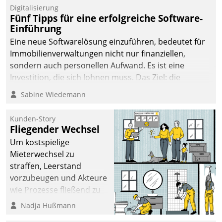
Digitalisierung
Fünf Tipps für eine erfolgreiche Software-
Einführung
Eine neue Softwarelösung einzuführen, bedeutet für
Immobilienverwaltungen nicht nur finanziellen,
sondern auch personellen Aufwand. Es ist eine
Investition, die sich lohnen muss. Das Ziel: die
nachhaltige Optimierung der Geschäftsabläufe. Damit
Sabine Wiedemann
dieses Ziel erreicht wird, sollten einige Grundregeln
befolgt werden.
Kunden-Story
Fliegender Wechsel
Um kostspielige
Mieterwechsel zu
straffen, Leerstand
vorzubeugen und Akteure
wie Prozesse fließend zu
vernetzen, nutzt die
Nadja Hußmann
Berliner Gewobag seit