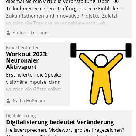
diesmal als rein virtuelle Veranstaltung. Über 100
Teilnehmer erhielten straff organisierte Einblicke in
Zukunftsthemen und innovative Projekte. Zuletzt
wurden die Top-Interessengebiete ermittelt.
Andreas Lerchner
Branchentreffen
Workout 2023:
Neuronaler
Aktivsport
Erst lieferten die Speaker
visionäre Impulse, dann
wurden die Gäste selbst
aktiv und sammelten
Nadja Hußmann
methodisch
Vernetzungsideen fürs
Digitalisierung
Quartier. Dazwischen
Digitalisierung bedeutet Veränderung
zeigte Datatrain, was es
Heilsversprechen, Modewort, großes Fragezeichen?
Neues zu bieten hat.