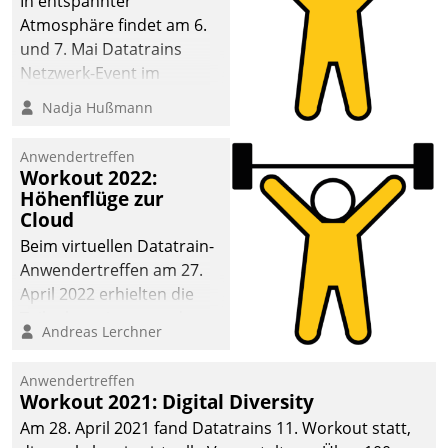
In entspannter
Atmosphäre findet am 6.
und 7. Mai Datatrains
Netzwerk-Event im
Kunden- und Partnerkreis
Nadja Hußmann
statt. Zentrale Frage: Wie
lassen sich
Anwendertreffen
Mammutprojekte
Workout 2022:
meistern und Workloads
Höhenflüge zur
Cloud
wuppen – bei zunehmend
anspruchsvollen
Beim virtuellen Datatrain-
Aufgaben und
Anwendertreffen am 27.
abnehmendem
April 2022 erhielten die
Nachwuchs?
Teilnehmerinnen und
Andreas Lerchner
Teilnehmer kurzweilige
Einblicke in innovative
Anwendertreffen
Cloud-Strategien und -
Workout 2021: Digital Diversity
Lösungen mit hohem
Am 28. April 2021 fand Datatrains 11. Workout statt,
Zukunftspotenzial.