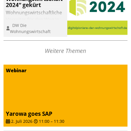
2024“ gekürt
Wohnungswirtschaftliche
Vorreiter für den Weg in
DW Die
eine digitale Zukunft zu
Wohnungswirtschaft
finden, ist das Ziel des
Awards „Digitalpioniere
der
Weitere Themen
Wohnungswirtschaft“.
Bewerben können sich
dafür ein Team
Webinar
bestehend aus
Wohnungsunternehmen
und PropTech.
Yarowa goes SAP
2. Juli 2026
11:00
–
11:30