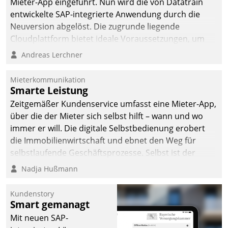
Mieter-App eingeführt. Nun wird die von Datatrain
entwickelte SAP-integrierte Anwendung durch die
Neuversion abgelöst. Die zugrunde liegende
Cloudplattform bietet ideale Voraussetzungen, um
die Funktionalität der App zu erweitern und weitere
Andreas Lerchner
innovative Apps, auch von Drittanbietern, in SAP zu
integrieren.
Mieterkommunikation
Smarte Leistung
Zeitgemäßer Kundenservice umfasst eine Mieter-App,
über die der Mieter sich selbst hilft – wann und wo
immer er will. Die digitale Selbstbedienung erobert
die Immobilienwirtschaft und ebnet den Weg für
selbstlaufende Geschäftsprozesse. Selbst ist der
Kunde und smart der Serviceanbieter.
Nadja Hußmann
Kundenstory
Smart gemanagt
Mit neuen SAP-