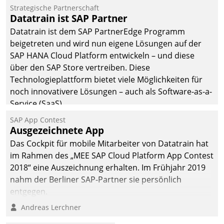
Jahresbeginn eine
Strategische Partnerschaft
Überblick, Einsicht und
Datatrain ist SAP Partner
Eingriff bietende Lösung.
Datatrain ist dem SAP PartnerEdge Programm
Zur Entwicklung setzte
beigetreten und wird nun eigene Lösungen auf der
man auf
SAP HANA Cloud Platform entwickeln – und diese
Cloudtechnologie,
über den SAP Store vertreiben. Diese
bewährte und Startup-
Technologieplattform bietet viele Möglichkeiten für
Partner sowie erstmals
noch innovativere Lösungen – auch als Software-as-a-
agile Projektmethoden.
Service (SaaS).
SAP App Contest
Ausgezeichnete App
Das Cockpit für mobile Mitarbeiter von Datatrain hat
im Rahmen des „MEE SAP Cloud Platform App Contest
2018“ eine Auszeichnung erhalten. Im Frühjahr 2019
nahm der Berliner SAP-Partner sie persönlich
entgegen.
Andreas Lerchner