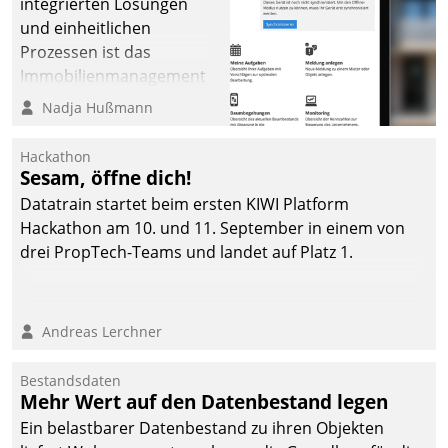
integrierten Lösungen
und einheitlichen
Prozessen ist das
Immobilienmanagement
der Bayerischen
Nadja Hußmann
Versorgungskammer im
Ressort Kapitalanlage für
Hackathon
künftige Aufgaben und
Sesam, öffne dich!
Herausforderungen
Datatrain startet beim ersten KIWI Platform
gerüstet.
Hackathon am 10. und 11. September in einem von
drei PropTech-Teams und landet auf Platz 1.
Andreas Lerchner
Bestandsdaten
Mehr Wert auf den Datenbestand legen
Ein belastbarer Datenbestand zu ihren Objekten