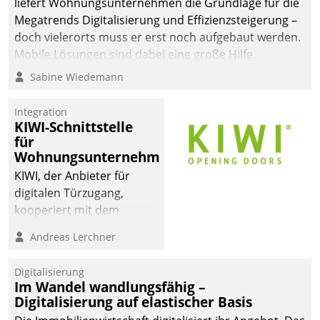
liefert Wohnungsunternehmen die Grundlage für die
Megatrends Digitalisierung und Effizienzsteigerung –
doch vielerorts muss er erst noch aufgebaut werden.
Mobile Lösungen sind dabei eine große Hilfe.
Sabine Wiedemann
Integration
KIWI-Schnittstelle
für
Wohnungsunternehmen
KIWI, der Anbieter für
digitalen Türzugang,
kooperiert mit dem
Beratungs- und
Andreas Lerchner
Softwareentwicklungshaus
Datatrain.
Digitalisierung
Im Wandel wandlungsfähig –
Digitalisierung auf elastischer Basis