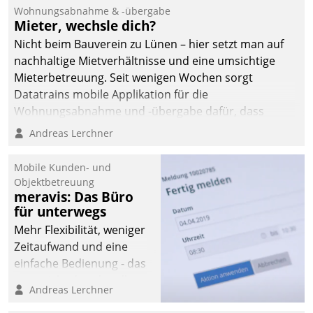
und Beschwerde-Management einen eigenen Kanal
Wohnungsabnahme & -übergabe
ein.
Mieter, wechsle dich?
Nicht beim Bauverein zu Lünen – hier setzt man auf
nachhaltige Mietverhältnisse und eine umsichtige
Mieterbetreuung. Seit wenigen Wochen sorgt
Datatrains mobile Applikation für die
Wohnungsabnahme und -übergabe dafür, dass
Mieter wohlgeordnet kommen und, so es sein muss,
Andreas Lerchner
gehen können.
Mobile Kunden- und
Objektbetreuung
meravis: Das Büro
für unterwegs
Mehr Flexibilität, weniger
Zeitaufwand und eine
einfache Bedienung - das
verspricht das aktuelle
Andreas Lerchner
Cockpit für mobile