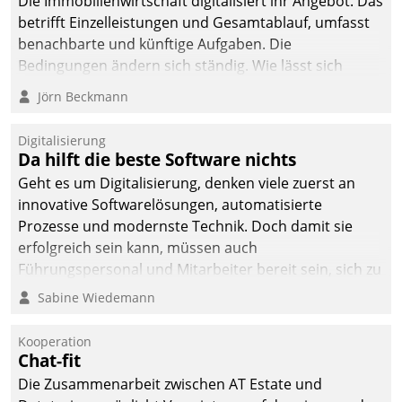
Die Immobilienwirtschaft digitalisiert ihr Angebot. Das
betrifft Einzelleistungen und Gesamtablauf, umfasst
benachbarte und künftige Aufgaben. Die
Bedingungen ändern sich ständig. Wie lässt sich
technisch die Kontrolle wahren und zugleich Freiraum
Jörn Beckmann
fürs Wachsen öffnen?
Digitalisierung
Da hilft die beste Software nichts
Geht es um Digitalisierung, denken viele zuerst an
innovative Softwarelösungen, automatisierte
Prozesse und modernste Technik. Doch damit sie
erfolgreich sein kann, müssen auch
Führungspersonal und Mitarbeiter bereit sein, sich zu
verändern und anzupassen, sonst werden sie an ihr
Sabine Wiedemann
scheitern.
Kooperation
Chat-fit
Die Zusammenarbeit zwischen AT Estate und