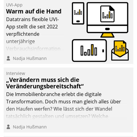
UVI-App
Warm auf die Hand
Datatrains flexible UVI-
App stellt die seit 2022
verpflichtende
unterjährige
Verbrauchsinformation
schnell, zuverlässig und
Nadja Hußmann
leicht bekömmlich bereit:
Die monatlichen
Interview
Mitteilungen zum
„Verändern muss sich die
Veränderungsbereitschaft“
Heizungs- und
Wasserverbrauch gehen
Die Immobilienbranche erlebt die digitale
automatisiert, vollständig
Transformation. Doch muss man gleich alles über
und auf Wunsch über
den Haufen werfen? Wie lässt sich der Wandel
mehrere zuvor
tatsächlich gestalten und umsetzen? Welche
festgelegte
Argumente zählen wirklich?
Nadja Hußmann
Kommunikationswege bei
den Empfängern ein.