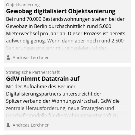
Unternehmen.
Objektsanierung
Gewobag digitalisiert Objektsanierung
Bei rund 70.000 Bestandswohnungen stehen bei der
Gewobag in Berlin durchschnittlich rund 5.000
Mieterwechsel pro Jahr an. Dieser Prozess ist bereits
aufwendig genug. Wenn dann aber noch rund 2.500
Sanierungen pro Jahr mit reinspielen, ist der
Betreuungs- und Organisationsaufwand immens. Im
Andreas Lerchner
Rahmen ihrer Digitalisierungsstrategie hat das
kommunale Wohnungsbauunternehmen daher
Strategische Partnerschaft
gemeinsam mit der Berliner Datatrain GmbH den
GdW nimmt Datatrain auf
Teilprozess der Objektsanierung digitalisiert.
Mit der Aufnahme des Berliner
Digitalisierungspartners unterstreicht der
Spitzenverband der Wohnungswirtschaft GdW die
zentrale Herausforderung, neue Strategien und
Geschäftsmodelle für die Wohnungswirtschaft zu
entwickeln.
Andreas Lerchner