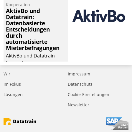
von Aufträgen der
Kooperation
operativen
AktivBo und
Instandhaltung in die
Datatrain:
Datenbasierte
SAP-Systemlandschaft
Entscheidungen
deutscher
durch
Wohnungsunternehmen
automatisierte
– und beschleunigt damit
Mieterbefragungen
den Weg vom
AktivBo und Datatrain
Mieteranliegen zum
kooperieren –
Dienstleisterauftrag.
Immobilienunternehmen
Wir
Impressum
profitieren: Die nahtlose
Integration der Lösungen
Im Fokus
Datenschutz
von AktivBo und
Lösungen
Cookie-Einstellungen
Datatrain ermöglicht
Newsletter
automatisiert ausgelöste,
zielgerichtete
Mieterbefragungen – eine
Datatrain
starke Grundlage für