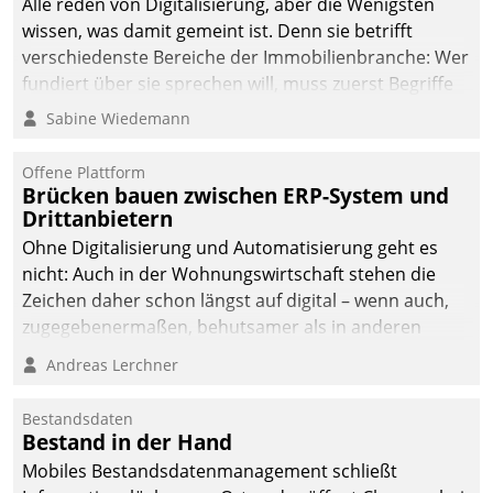
Alle reden von Digitalisierung, aber die Wenigsten
wissen, was damit gemeint ist. Denn sie betrifft
verschiedenste Bereiche der Immobilienbranche: Wer
fundiert über sie sprechen will, muss zuerst Begriffe
klären. Ein Aspekt ist die betriebliche Optimierung:
Sabine Wiedemann
Moderne Softwarelösungen ermöglichen große
Einsparungen durch optimierte und automatisierte
Offene Plattform
Prozesse. Doch man darf nicht zu viel erwarten: Allein
Brücken bauen zwischen ERP-System und
Drittanbietern
mit der Einführung einer neuen Software ist es nicht
getan. Die Digitalisierung erfordert von Unternehmen
Ohne Digitalisierung und Automatisierung geht es
die Bereitschaft, sich zu überprüfen, zu hinterfragen
nicht: Auch in der Wohnungswirtschaft stehen die
und zu verändern.
Zeichen daher schon längst auf digital – wenn auch,
zugegebenermaßen, behutsamer als in anderen
Branchen.
Andreas Lerchner
Bestandsdaten
Bestand in der Hand
Mobiles Bestandsdatenmanagement schließt