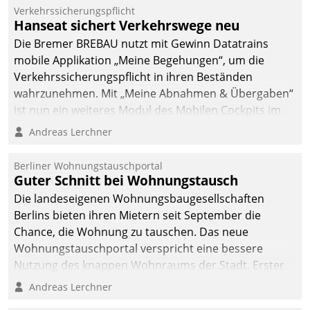
Mitarbeiter von
Verkehrssicherungspflicht
Datatrain. Die meravis
Hanseat sichert Verkehrswege neu
Wohnungsbau- und
Die Bremer BREBAU nutzt mit Gewinn Datatrains
Immobilien GmbH hat
mobile Applikation „Meine Begehungen“, um die
sich dabei für den Betrieb
Verkehrssicherungspflicht in ihren Beständen
der Lösung über die SAP
wahrzunehmen. Mit „Meine Abnahmen & Übergaben“
Cloud Platform
ist nun ein weiteres Modul des Mobilen Cockpits im
entschieden - als erstes
Einsatz.
Andreas Lerchner
Unternehmen am
Wohnungsmarkt.
Berliner Wohnungstauschportal
Guter Schnitt bei Wohnungstausch
Die landeseigenen Wohnungsbaugesellschaften
Berlins bieten ihren Mietern seit September die
Chance, die Wohnung zu tauschen. Das neue
Wohnungstauschportal verspricht eine bessere
Nutzung des knappen Wohnraums der Stadt. Erster
Anwendungsfall für Datatrains Lösung API-Hub mit
Andreas Lerchner
Schnittstellen zu den ERP-Systemen der