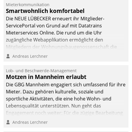
Mieterkommunikation
Smartwohnlich komfortabel
Die NEUE LÜBECKER erneuert ihr Mitglieder-
ServicePortal von Grund auf mit Datatrains
Mieterservices Online. Die rund um die Uhr
zugängliche Webapplikation ermöglicht den
Mitgliedern der Wohnungs­bau­genossenschaft die
Kontaktaufnahme per Smartphone, Tablet oder PC.
Andreas Lerchner
Lob- und Beschwerde-Management
Motzen in Mannheim erlaubt
Die GBG Mannheim engagiert sich umfassend für ihre
Mieter. Dazu gehören kulturelle, soziale und
sportliche Aktivitäten, die eine hohe Wohn- und
Lebensqualität unterstützen. Nun geht das
Engagement noch weiter: Für die zügige Bearbeitung
von Beschwerden – oder Lob – richtet das
Andreas Lerchner
Unternehmen mit Datatrains Applikation fürs Lob-