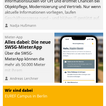
Informationslücken vor Ort und eröffnet Chancen bei
Objektpflege, Modernisierung und Vertrieb. Nur wenn
aktuelle Informationen vorliegen, laufen
Geschäftsprozesse rund – und blühen IT-gestützt auf.
Nadja Hußmann
Mieter-App
Alles dabei: Die neue
SWSG-MieterApp
Über die SWSG-
MieterApp können die
mehr als 50.000 Mieter
mit ihrem
Wohnungsunternehmen
Andreas Lerchner
kommunizieren, auf dem
Laufenden bleiben, Daten
Wir sind dabei
einsehen und ändern
EUREF Campus in Berlin
oder
Schadensmeldungen