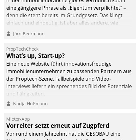
In der Immobilienbranche gibt es vermutlich kaum
eine gängigere Phrase als „Eigentum verpflichtet“ –
denn die steht bereits im Grundgesetz. Das klingt
einfach und eindeutig, ist aber alles andere, wie
Branchenbeschäftigte wissen. Denn mit der
Jörn Beckmann
Verantwortung folgen Verpflichtungen.
PropTechCheck
What’s up, Start-up?
Eine neue Website führt innovationsfreudige
Immobilienunternehmen zu passenden Partnern aus
der Proptech-Szene. Fallbeispiele und Video-
Interviews liefern ein sprechendes Bild der Potenziale
und Fähigkeiten.
Nadja Hußmann
Mieter-App
Vorreiter setzt erneut auf Zugpferd
Vor rund einem Jahrzehnt hat die GESOBAU eine