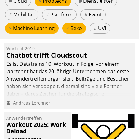
#
Cloud
×
Proptechs
#
Dienstleister
#
Mobilität
#
Plattform
#
Event
×
Machine Learning
×
Beko
#
UVI
Workout 2019
Chatbot trifft Cloudscout
Es ist Datatrains 10. Workout in Folge, vor einem
Jahrzehnt hat das 20-jährige Unternehmen das erste
Anwendertreffen organisiert. Beiträge und Besucher
haben sich verdoppelt, diesmal sind viele Partner
dabei – klares Zeichen für die strategische
Fokussierung auf den Kunden.
Andreas Lerchner
Anwendertreffen
Workout 2025: Work
Deload