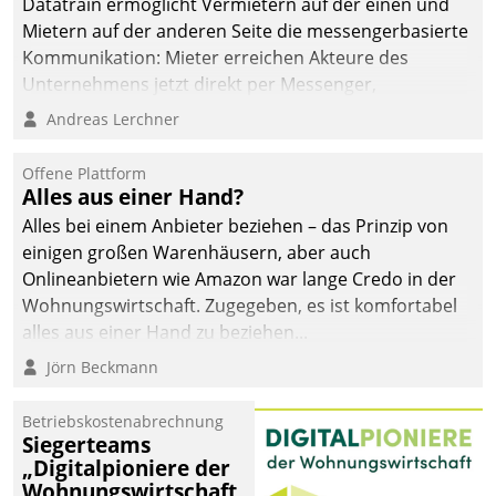
Datatrain ermöglicht Vermietern auf der einen und
Mietern auf der anderen Seite die messengerbasierte
Kommunikation: Mieter erreichen Akteure des
Unternehmens jetzt direkt per Messenger,
Mitarbeiter oder Dienstleister empfangen oder
Andreas Lerchner
versenden die Nachrichten via Cockpit.
Offene Plattform
Alles aus einer Hand?
Alles bei einem Anbieter beziehen – das Prinzip von
einigen großen Warenhäusern, aber auch
Onlineanbietern wie Amazon war lange Credo in der
Wohnungswirtschaft. Zugegeben, es ist komfortabel
alles aus einer Hand zu beziehen...
Jörn Beckmann
Betriebskostenabrechnung
Siegerteams
„Digitalpioniere der
Wohnungswirtschaft