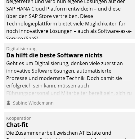
beigetreten und wird nun eigene Lösungen auf der
SAP HANA Cloud Platform entwickeln – und diese
über den SAP Store vertreiben. Diese
Technologieplattform bietet viele Möglichkeiten für
noch innovativere Lösungen – auch als Software-as-a-
Service (SaaS).
Digitalisierung
Da hilft die beste Software nichts
Geht es um Digitalisierung, denken viele zuerst an
innovative Softwarelösungen, automatisierte
Prozesse und modernste Technik. Doch damit sie
erfolgreich sein kann, müssen auch
Führungspersonal und Mitarbeiter bereit sein, sich zu
verändern und anzupassen, sonst werden sie an ihr
Sabine Wiedemann
scheitern.
Kooperation
Chat-fit
Die Zusammenarbeit zwischen AT Estate und