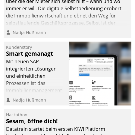
über die der Mieter sich selbst hilft – wann und wo
immer er will. Die digitale Selbstbedienung erobert
die Immobilienwirtschaft und ebnet den Weg für
selbstlaufende Geschäftsprozesse. Selbst ist der
Kunde und smart der Serviceanbieter.
Nadja Hußmann
Kundenstory
Smart gemanagt
Mit neuen SAP-
integrierten Lösungen
und einheitlichen
Prozessen ist das
Immobilienmanagement
der Bayerischen
Nadja Hußmann
Versorgungskammer im
Ressort Kapitalanlage für
Hackathon
künftige Aufgaben und
Sesam, öffne dich!
Herausforderungen
Datatrain startet beim ersten KIWI Platform
gerüstet.