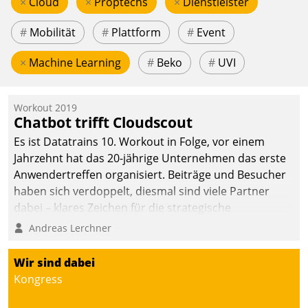
×
Cloud
×
Proptechs
×
Dienstleister
#
Mobilität
#
Plattform
#
Event
×
Machine Learning
#
Beko
#
UVI
Workout 2019
Chatbot trifft Cloudscout
Es ist Datatrains 10. Workout in Folge, vor einem
Jahrzehnt hat das 20-jährige Unternehmen das erste
Anwendertreffen organisiert. Beiträge und Besucher
haben sich verdoppelt, diesmal sind viele Partner
dabei – klares Zeichen für die strategische
Fokussierung auf den Kunden.
Andreas Lerchner
Wir sind dabei
Kongress