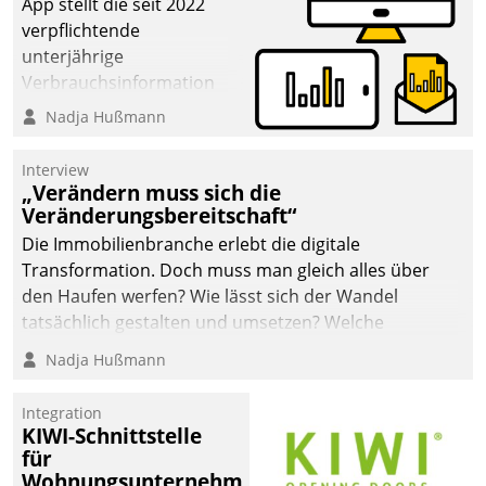
App stellt die seit 2022
verpflichtende
unterjährige
Verbrauchsinformation
schnell, zuverlässig und
Nadja Hußmann
leicht bekömmlich bereit:
Die monatlichen
Interview
Mitteilungen zum
„Verändern muss sich die
Veränderungsbereitschaft“
Heizungs- und
Wasserverbrauch gehen
Die Immobilienbranche erlebt die digitale
automatisiert, vollständig
Transformation. Doch muss man gleich alles über
und auf Wunsch über
den Haufen werfen? Wie lässt sich der Wandel
mehrere zuvor
tatsächlich gestalten und umsetzen? Welche
festgelegte
Argumente zählen wirklich?
Nadja Hußmann
Kommunikationswege bei
den Empfängern ein.
Integration
KIWI-Schnittstelle
für
Wohnungsunternehmen