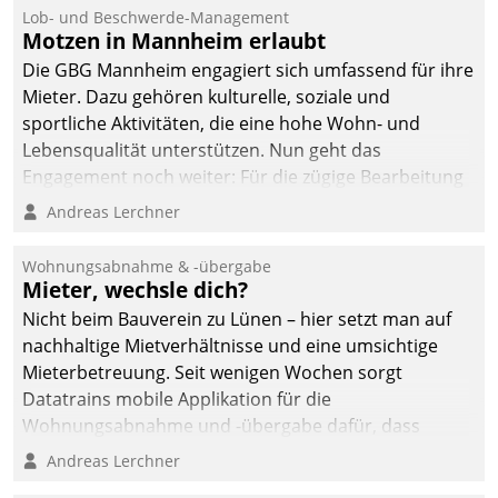
Lob- und Beschwerde-Management
Motzen in Mannheim erlaubt
Die GBG Mannheim engagiert sich umfassend für ihre
Mieter. Dazu gehören kulturelle, soziale und
sportliche Aktivitäten, die eine hohe Wohn- und
Lebensqualität unterstützen. Nun geht das
Engagement noch weiter: Für die zügige Bearbeitung
von Beschwerden – oder Lob – richtet das
Andreas Lerchner
Unternehmen mit Datatrains Applikation fürs Lob-
und Beschwerde-Management einen eigenen Kanal
Wohnungsabnahme & -übergabe
ein.
Mieter, wechsle dich?
Nicht beim Bauverein zu Lünen – hier setzt man auf
nachhaltige Mietverhältnisse und eine umsichtige
Mieterbetreuung. Seit wenigen Wochen sorgt
Datatrains mobile Applikation für die
Wohnungsabnahme und -übergabe dafür, dass
Mieter wohlgeordnet kommen und, so es sein muss,
Andreas Lerchner
gehen können.