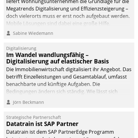
liefert Wohnungsunternehmen die Grundlage für die
sich dabei für den Betrieb
Megatrends Digitalisierung und Effizienzsteigerung –
der Lösung über die SAP
doch vielerorts muss er erst noch aufgebaut werden.
Cloud Platform
Mobile Lösungen sind dabei eine große Hilfe.
entschieden - als erstes
Sabine Wiedemann
Unternehmen am
Wohnungsmarkt.
Digitalisierung
Im Wandel wandlungsfähig –
Digitalisierung auf elastischer Basis
Die Immobilienwirtschaft digitalisiert ihr Angebot. Das
betrifft Einzelleistungen und Gesamtablauf, umfasst
benachbarte und künftige Aufgaben. Die
Bedingungen ändern sich ständig. Wie lässt sich
technisch die Kontrolle wahren und zugleich Freiraum
Jörn Beckmann
fürs Wachsen öffnen?
Strategische Partnerschaft
Datatrain ist SAP Partner
Datatrain ist dem SAP PartnerEdge Programm