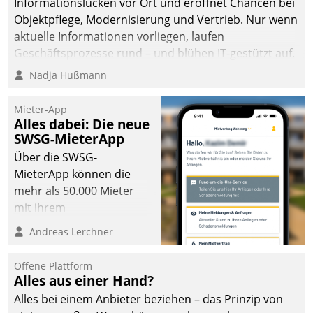
Informationslücken vor Ort und eröffnet Chancen bei
man auf
Objektpflege, Modernisierung und Vertrieb. Nur wenn
Cloudtechnologie,
aktuelle Informationen vorliegen, laufen
bewährte und Startup-
Geschäftsprozesse rund – und blühen IT-gestützt auf.
Partner sowie erstmals
Nadja Hußmann
agile Projektmethoden.
Mieter-App
Alles dabei: Die neue
SWSG-MieterApp
Über die SWSG-
MieterApp können die
mehr als 50.000 Mieter
mit ihrem
Wohnungsunternehmen
Andreas Lerchner
kommunizieren, auf dem
Laufenden bleiben, Daten
Offene Plattform
einsehen und ändern
Alles aus einer Hand?
oder
Alles bei einem Anbieter beziehen – das Prinzip von
Schadensmeldungen