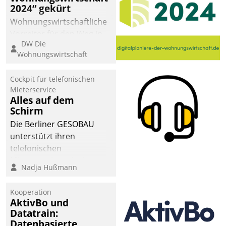
2024“ gekürt
Wohnungswirtschaftliche
Vorreiter für den Weg in
DW Die
eine digitale Zukunft zu
Wohnungswirtschaft
finden, ist das Ziel des
Awards „Digitalpioniere
Cockpit für telefonischen
der
Mieterservice
Wohnungswirtschaft“.
Alles auf dem
Bewerben können sich
Schirm
dafür ein Team
Die Berliner GESOBAU
bestehend aus
unterstützt ihren
Wohnungsunternehmen
telefonischen
und PropTech.
Mieterservice mit einem
Nadja Hußmann
digitalen Cockpit, das
situationsbezogen
Kooperation
passende Fragen und
AktivBo und
Schlagworte auswirft.
Datatrain:
Eine intuitive
Datenbasierte