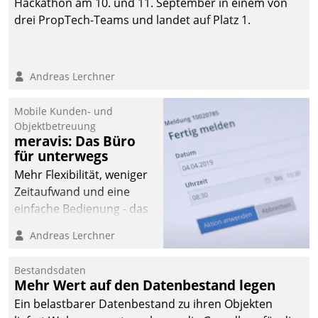
Hackathon am 10. und 11. September in einem von
drei PropTech-Teams und landet auf Platz 1.
Andreas Lerchner
Mobile Kunden- und
Objektbetreuung
meravis: Das Büro
für unterwegs
Mehr Flexibilität, weniger
Zeitaufwand und eine
einfache Bedienung - das
verspricht das aktuelle
Andreas Lerchner
Cockpit für mobile
Mitarbeiter von
Bestandsdaten
Datatrain. Die meravis
Mehr Wert auf den Datenbestand legen
Wohnungsbau- und
Ein belastbarer Datenbestand zu ihren Objekten
Immobilien GmbH hat