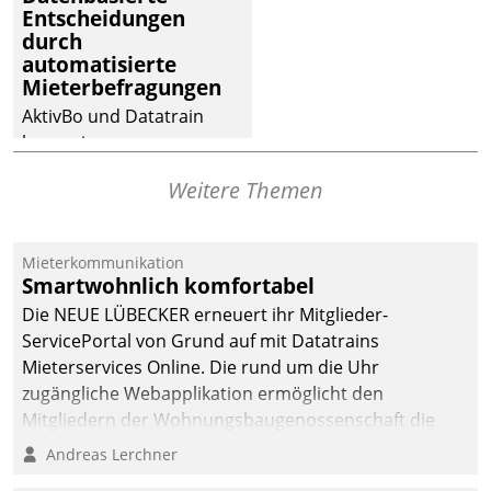
Entscheidungen
Dialogführung ermöglicht
durch
dem externen
automatisierte
Serviceteam, Anrufe von
Mieterbefragungen
Mietenden zügiger und
AktivBo und Datatrain
effizienter zu bearbeiten.
kooperieren –
Immobilienunternehmen
Weitere Themen
profitieren: Die nahtlose
Integration der Lösungen
von AktivBo und
Mieterkommunikation
Datatrain ermöglicht
Smartwohnlich komfortabel
automatisiert ausgelöste,
Die NEUE LÜBECKER erneuert ihr Mitglieder-
zielgerichtete
ServicePortal von Grund auf mit Datatrains
Mieterbefragungen – eine
Mieterservices Online. Die rund um die Uhr
starke Grundlage für
zugängliche Webapplikation ermöglicht den
intelligente,
Mitgliedern der Wohnungs­bau­genossenschaft die
datengestützte
Kontaktaufnahme per Smartphone, Tablet oder PC.
Andreas Lerchner
Entscheidungen.