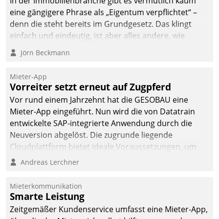
In der Immobilienbranche gibt es vermutlich kaum
deutscher
eine gängigere Phrase als „Eigentum verpflichtet“ –
Wohnungsunternehmen
denn die steht bereits im Grundgesetz. Das klingt
– und beschleunigt damit
einfach und eindeutig, ist aber alles andere, wie
den Weg vom
Branchenbeschäftigte wissen. Denn mit der
Jörn Beckmann
Mieteranliegen zum
Verantwortung folgen Verpflichtungen.
Dienstleisterauftrag.
Mieter-App
Vorreiter setzt erneut auf Zugpferd
Vor rund einem Jahrzehnt hat die GESOBAU eine
Mieter-App eingeführt. Nun wird die von Datatrain
entwickelte SAP-integrierte Anwendung durch die
Neuversion abgelöst. Die zugrunde liegende
Cloudplattform bietet ideale Voraussetzungen, um
die Funktionalität der App zu erweitern und weitere
Andreas Lerchner
innovative Apps, auch von Drittanbietern, in SAP zu
integrieren.
Mieterkommunikation
Smarte Leistung
Zeitgemäßer Kundenservice umfasst eine Mieter-App,