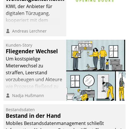
KIWI, der Anbieter für
digitalen Türzugang,
kooperiert mit dem
Beratungs- und
Andreas Lerchner
Softwareentwicklungshaus
Datatrain.
Kunden-Story
Fliegender Wechsel
Um kostspielige
Mieterwechsel zu
straffen, Leerstand
vorzubeugen und Akteure
wie Prozesse fließend zu
vernetzen, nutzt die
Nadja Hußmann
Berliner Gewobag seit
Jahresbeginn eine
Bestandsdaten
Überblick, Einsicht und
Bestand in der Hand
Eingriff bietende Lösung.
Mobiles Bestandsdatenmanagement schließt
Zur Entwicklung setzte