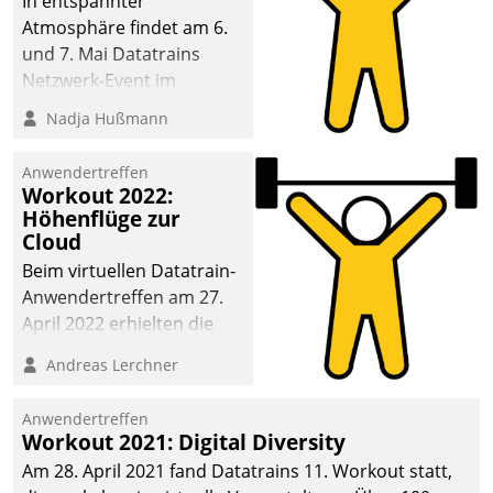
In entspannter
Atmosphäre findet am 6.
und 7. Mai Datatrains
Netzwerk-Event im
Kunden- und Partnerkreis
Nadja Hußmann
statt. Zentrale Frage: Wie
lassen sich
Anwendertreffen
Mammutprojekte
Workout 2022:
meistern und Workloads
Höhenflüge zur
Cloud
wuppen – bei zunehmend
anspruchsvollen
Beim virtuellen Datatrain-
Aufgaben und
Anwendertreffen am 27.
abnehmendem
April 2022 erhielten die
Nachwuchs?
Teilnehmerinnen und
Andreas Lerchner
Teilnehmer kurzweilige
Einblicke in innovative
Anwendertreffen
Cloud-Strategien und -
Workout 2021: Digital Diversity
Lösungen mit hohem
Am 28. April 2021 fand Datatrains 11. Workout statt,
Zukunftspotenzial.