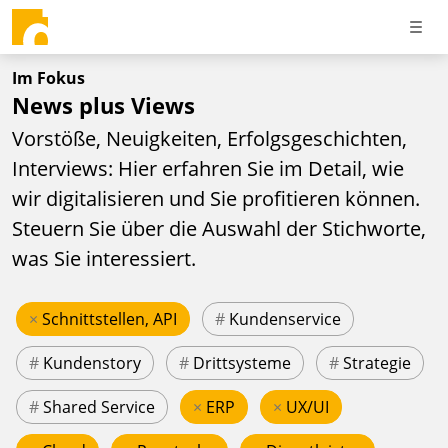
Im Fokus
News plus Views
Vorstöße, Neuigkeiten, Erfolgsgeschichten,
Interviews: Hier erfahren Sie im Detail, wie
wir digitalisieren und Sie profitieren können.
Steuern Sie über die Auswahl der Stichworte,
was Sie interessiert.
×
Schnittstellen, API
#
Kundenservice
#
Kundenstory
#
Drittsysteme
#
Strategie
#
Shared Service
×
ERP
×
UX/UI