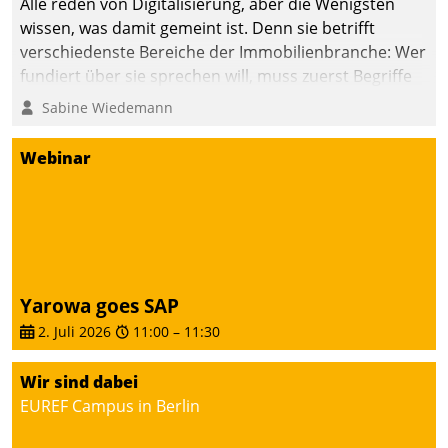
Alle reden von Digitalisierung, aber die Wenigsten
wissen, was damit gemeint ist. Denn sie betrifft
verschiedenste Bereiche der Immobilienbranche: Wer
fundiert über sie sprechen will, muss zuerst Begriffe
klären. Ein Aspekt ist die betriebliche Optimierung:
Sabine Wiedemann
Moderne Softwarelösungen ermöglichen große
Einsparungen durch optimierte und automatisierte
Webinar
Prozesse. Doch man darf nicht zu viel erwarten: Allein
mit der Einführung einer neuen Software ist es nicht
getan. Die Digitalisierung erfordert von Unternehmen
die Bereitschaft, sich zu überprüfen, zu hinterfragen
und zu verändern.
Yarowa goes SAP
2. Juli 2026
11:00
–
11:30
Wir sind dabei
EUREF Campus in Berlin