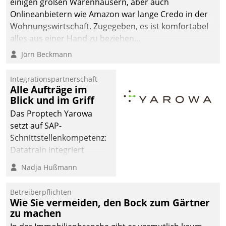
einigen großen Warenhäusern, aber auch
abgeben – rund um die
Onlineanbietern wie Amazon war lange Credo in der
Uhr.
Wohnungswirtschaft. Zugegeben, es ist komfortabel
alles aus einer Hand zu beziehen...
Jörn Beckmann
Integrationspartnerschaft
Alle Aufträge im
Blick und im Griff
Das Proptech Yarowa
setzt auf SAP-
Schnittstellenkompetenz:
Datatrain integriert
Yarowas Portal zur
Nadja Hußmann
Vergabe und Verwaltung
von Aufträgen der
Betreiberpflichten
operativen
Wie Sie vermeiden, den Bock zum Gärtner
Instandhaltung in die
zu machen
SAP-Systemlandschaft