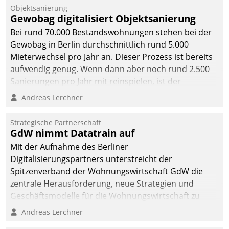
Unternehmen.
Objektsanierung
Gewobag digitalisiert Objektsanierung
Bei rund 70.000 Bestandswohnungen stehen bei der
Gewobag in Berlin durchschnittlich rund 5.000
Mieterwechsel pro Jahr an. Dieser Prozess ist bereits
aufwendig genug. Wenn dann aber noch rund 2.500
Sanierungen pro Jahr mit reinspielen, ist der
Betreuungs- und Organisationsaufwand immens. Im
Andreas Lerchner
Rahmen ihrer Digitalisierungsstrategie hat das
kommunale Wohnungsbauunternehmen daher
Strategische Partnerschaft
gemeinsam mit der Berliner Datatrain GmbH den
GdW nimmt Datatrain auf
Teilprozess der Objektsanierung digitalisiert.
Mit der Aufnahme des Berliner
Digitalisierungspartners unterstreicht der
Spitzenverband der Wohnungswirtschaft GdW die
zentrale Herausforderung, neue Strategien und
Geschäftsmodelle für die Wohnungswirtschaft zu
entwickeln.
Andreas Lerchner