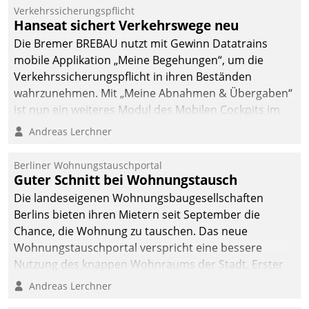
Verkehrssicherungspflicht
Hanseat sichert Verkehrswege neu
Die Bremer BREBAU nutzt mit Gewinn Datatrains
mobile Applikation „Meine Begehungen“, um die
Verkehrssicherungspflicht in ihren Beständen
wahrzunehmen. Mit „Meine Abnahmen & Übergaben“
ist nun ein weiteres Modul des Mobilen Cockpits im
Einsatz.
Andreas Lerchner
Berliner Wohnungstauschportal
Guter Schnitt bei Wohnungstausch
Die landeseigenen Wohnungsbaugesellschaften
Berlins bieten ihren Mietern seit September die
Chance, die Wohnung zu tauschen. Das neue
Wohnungstauschportal verspricht eine bessere
Nutzung des knappen Wohnraums der Stadt. Erster
Anwendungsfall für Datatrains Lösung API-Hub mit
Andreas Lerchner
Schnittstellen zu den ERP-Systemen der