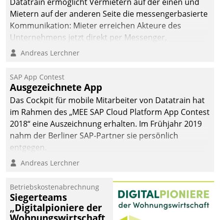
Datatrain ermöglicht Vermietern auf der einen und
Mietern auf der anderen Seite die messengerbasierte
Kommunikation: Mieter erreichen Akteure des
Unternehmens jetzt direkt per Messenger,
Mitarbeiter oder Dienstleister empfangen oder
Andreas Lerchner
versenden die Nachrichten via Cockpit.
SAP App Contest
Ausgezeichnete App
Das Cockpit für mobile Mitarbeiter von Datatrain hat
im Rahmen des „MEE SAP Cloud Platform App Contest
2018“ eine Auszeichnung erhalten. Im Frühjahr 2019
nahm der Berliner SAP-Partner sie persönlich
entgegen.
Andreas Lerchner
Betriebskostenabrechnung
Siegerteams
„Digitalpioniere der
Wohnungswirtschaft