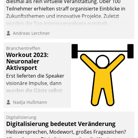
diesmal als rein virtuelle Veranstaltung. Über 100
Teilnehmer erhielten straff organisierte Einblicke in
Zukunftsthemen und innovative Projekte. Zuletzt
wurden die Top-Interessengebiete ermittelt.
Andreas Lerchner
Branchentreffen
Workout 2023:
Neuronaler
Aktivsport
Erst lieferten die Speaker
visionäre Impulse, dann
wurden die Gäste selbst
aktiv und sammelten
Nadja Hußmann
methodisch
Vernetzungsideen fürs
Digitalisierung
Quartier. Dazwischen
Digitalisierung bedeutet Veränderung
zeigte Datatrain, was es
Heilsversprechen, Modewort, großes Fragezeichen?
Neues zu bieten hat.