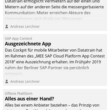
Datatrain ermöglicht Vermietern auf der einen und
Mietern auf der anderen Seite die messengerbasierte
Kommunikation: Mieter erreichen Akteure des
Unternehmens jetzt direkt per Messenger,
Mitarbeiter oder Dienstleister empfangen oder
Andreas Lerchner
versenden die Nachrichten via Cockpit.
SAP App Contest
Ausgezeichnete App
Das Cockpit für mobile Mitarbeiter von Datatrain hat
im Rahmen des „MEE SAP Cloud Platform App Contest
2018“ eine Auszeichnung erhalten. Im Frühjahr 2019
nahm der Berliner SAP-Partner sie persönlich
entgegen.
Andreas Lerchner
Offene Plattform
Alles aus einer Hand?
Alles bei einem Anbieter beziehen – das Prinzip von