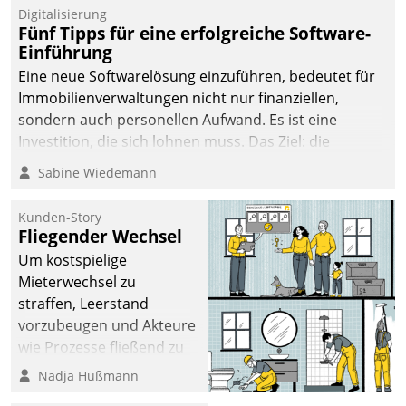
Digitalisierung
Fünf Tipps für eine erfolgreiche Software-
Einführung
Eine neue Softwarelösung einzuführen, bedeutet für
Immobilienverwaltungen nicht nur finanziellen,
sondern auch personellen Aufwand. Es ist eine
Investition, die sich lohnen muss. Das Ziel: die
nachhaltige Optimierung der Geschäftsabläufe. Damit
Sabine Wiedemann
dieses Ziel erreicht wird, sollten einige Grundregeln
befolgt werden.
Kunden-Story
Fliegender Wechsel
Um kostspielige
Mieterwechsel zu
straffen, Leerstand
vorzubeugen und Akteure
wie Prozesse fließend zu
vernetzen, nutzt die
Nadja Hußmann
Berliner Gewobag seit