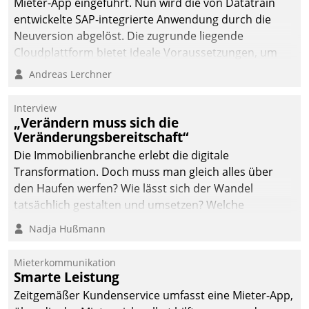
Mieter-App eingeführt. Nun wird die von Datatrain
automatisiert, vollständig
entwickelte SAP-integrierte Anwendung durch die
und auf Wunsch über
Neuversion abgelöst. Die zugrunde liegende
mehrere zuvor
Cloudplattform bietet ideale Voraussetzungen, um
festgelegte
die Funktionalität der App zu erweitern und weitere
Andreas Lerchner
Kommunikationswege bei
innovative Apps, auch von Drittanbietern, in SAP zu
den Empfängern ein.
integrieren.
Interview
„Verändern muss sich die
Veränderungsbereitschaft“
Die Immobilienbranche erlebt die digitale
Transformation. Doch muss man gleich alles über
den Haufen werfen? Wie lässt sich der Wandel
tatsächlich gestalten und umsetzen? Welche
Argumente zählen wirklich?
Nadja Hußmann
Mieterkommunikation
Smarte Leistung
Zeitgemäßer Kundenservice umfasst eine Mieter-App,