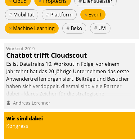
×
Cloud
×
Proptechs
#
Dienstleister
#
Mobilität
#
Plattform
×
Event
×
Machine Learning
#
Beko
#
UVI
Workout 2019
Chatbot trifft Cloudscout
Es ist Datatrains 10. Workout in Folge, vor einem
Jahrzehnt hat das 20-jährige Unternehmen das erste
Anwendertreffen organisiert. Beiträge und Besucher
haben sich verdoppelt, diesmal sind viele Partner
dabei – klares Zeichen für die strategische
Fokussierung auf den Kunden.
Andreas Lerchner
Wir sind dabei
Kongress