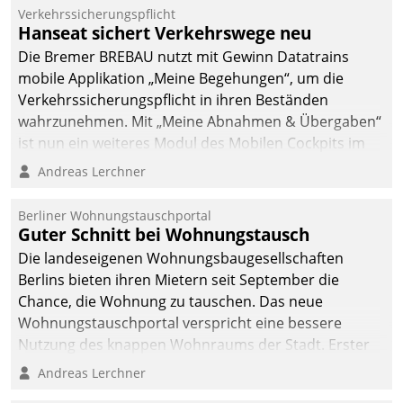
Mitarbeiter von
Verkehrssicherungspflicht
Datatrain. Die meravis
Hanseat sichert Verkehrswege neu
Wohnungsbau- und
Die Bremer BREBAU nutzt mit Gewinn Datatrains
Immobilien GmbH hat
mobile Applikation „Meine Begehungen“, um die
sich dabei für den Betrieb
Verkehrssicherungspflicht in ihren Beständen
der Lösung über die SAP
wahrzunehmen. Mit „Meine Abnahmen & Übergaben“
Cloud Platform
ist nun ein weiteres Modul des Mobilen Cockpits im
entschieden - als erstes
Einsatz.
Andreas Lerchner
Unternehmen am
Wohnungsmarkt.
Berliner Wohnungstauschportal
Guter Schnitt bei Wohnungstausch
Die landeseigenen Wohnungsbaugesellschaften
Berlins bieten ihren Mietern seit September die
Chance, die Wohnung zu tauschen. Das neue
Wohnungstauschportal verspricht eine bessere
Nutzung des knappen Wohnraums der Stadt. Erster
Anwendungsfall für Datatrains Lösung API-Hub mit
Andreas Lerchner
Schnittstellen zu den ERP-Systemen der