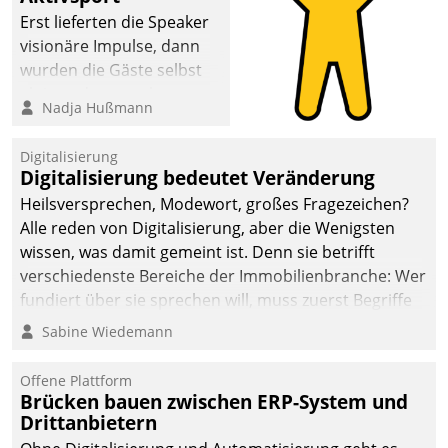
anspruchsvollen
Erst lieferten die Speaker
Aufgaben und
visionäre Impulse, dann
abnehmendem
wurden die Gäste selbst
Nachwuchs?
aktiv und sammelten
Nadja Hußmann
methodisch
Vernetzungsideen fürs
Digitalisierung
Quartier. Dazwischen
Digitalisierung bedeutet Veränderung
zeigte Datatrain, was es
Heilsversprechen, Modewort, großes Fragezeichen?
Neues zu bieten hat.
Alle reden von Digitalisierung, aber die Wenigsten
wissen, was damit gemeint ist. Denn sie betrifft
verschiedenste Bereiche der Immobilienbranche: Wer
fundiert über sie sprechen will, muss zuerst Begriffe
klären. Ein Aspekt ist die betriebliche Optimierung:
Sabine Wiedemann
Moderne Softwarelösungen ermöglichen große
Einsparungen durch optimierte und automatisierte
Offene Plattform
Prozesse. Doch man darf nicht zu viel erwarten: Allein
Brücken bauen zwischen ERP-System und
Drittanbietern
mit der Einführung einer neuen Software ist es nicht
getan. Die Digitalisierung erfordert von Unternehmen