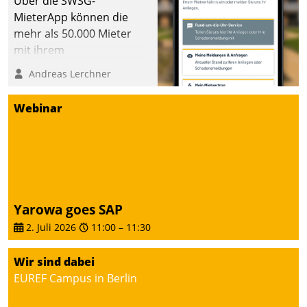
Über die SWSG-
MieterApp können die
mehr als 50.000 Mieter
mit ihrem
Wohnungsunternehmen
Andreas Lerchner
kommunizieren, auf dem
Laufenden bleiben, Daten
Webinar
einsehen und ändern
oder
Schadensmeldungen
abgeben – rund um die
Uhr.
Yarowa goes SAP
2. Juli 2026
11:00
–
11:30
Wir sind dabei
EUREF Campus in Berlin