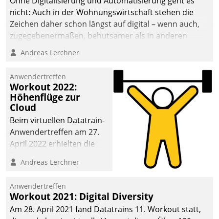
Ohne Digitalisierung und Automatisierung geht es
die Bereitschaft, sich zu überprüfen, zu hinterfragen
nicht: Auch in der Wohnungswirtschaft stehen die
und zu verändern.
Zeichen daher schon längst auf digital – wenn auch,
zugegebenermaßen, behutsamer als in anderen
Branchen.
Andreas Lerchner
Anwendertreffen
Workout 2022:
Höhenflüge zur
Cloud
Beim virtuellen Datatrain-
Anwendertreffen am 27.
April 2022 erhielten die
Teilnehmerinnen und
Andreas Lerchner
Teilnehmer kurzweilige
Einblicke in innovative
Anwendertreffen
Cloud-Strategien und -
Workout 2021: Digital Diversity
Lösungen mit hohem
Am 28. April 2021 fand Datatrains 11. Workout statt,
Zukunftspotenzial.