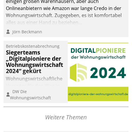
einigen großen Warenhäusern, aber auch
Onlineanbietern wie Amazon war lange Credo in der
Wohnungswirtschaft. Zugegeben, es ist komfortabel
alles aus einer Hand zu beziehen...
Jörn Beckmann
Betriebskostenabrechnung
Siegerteams
„Digitalpioniere der
Wohnungswirtschaft
2024“ gekürt
Wohnungswirtschaftliche
Vorreiter für den Weg in
DW Die
eine digitale Zukunft zu
Wohnungswirtschaft
finden, ist das Ziel des
Awards „Digitalpioniere
der
Weitere Themen
Wohnungswirtschaft“.
Bewerben können sich