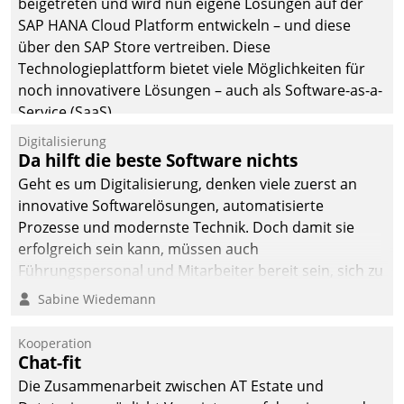
beigetreten und wird nun eigene Lösungen auf der
SAP HANA Cloud Platform entwickeln – und diese
über den SAP Store vertreiben. Diese
Technologieplattform bietet viele Möglichkeiten für
noch innovativere Lösungen – auch als Software-as-a-
Service (SaaS).
Digitalisierung
Da hilft die beste Software nichts
Geht es um Digitalisierung, denken viele zuerst an
innovative Softwarelösungen, automatisierte
Prozesse und modernste Technik. Doch damit sie
erfolgreich sein kann, müssen auch
Führungspersonal und Mitarbeiter bereit sein, sich zu
verändern und anzupassen, sonst werden sie an ihr
Sabine Wiedemann
scheitern.
Kooperation
Chat-fit
Die Zusammenarbeit zwischen AT Estate und