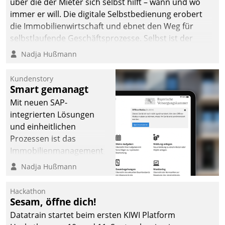
über die der Mieter sich selbst hilft – wann und wo
immer er will. Die digitale Selbstbedienung erobert
die Immobilienwirtschaft und ebnet den Weg für
selbstlaufende Geschäftsprozesse. Selbst ist der
Kunde und smart der Serviceanbieter.
Nadja Hußmann
Kundenstory
Smart gemanagt
Mit neuen SAP-
integrierten Lösungen
und einheitlichen
Prozessen ist das
Immobilienmanagement
der Bayerischen
Nadja Hußmann
Versorgungskammer im
Ressort Kapitalanlage für
Hackathon
künftige Aufgaben und
Sesam, öffne dich!
Herausforderungen
Datatrain startet beim ersten KIWI Platform
gerüstet.