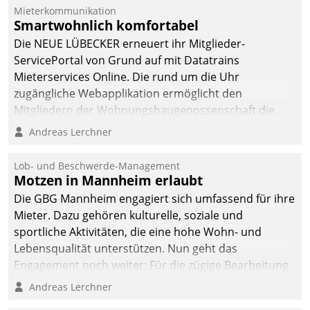
dafür ein Team
Mieterkommunikation
Smartwohnlich komfortabel
bestehend aus
Wohnungsunternehmen
Die NEUE LÜBECKER erneuert ihr Mitglieder-
und PropTech.
ServicePortal von Grund auf mit Datatrains
Mieterservices Online. Die rund um die Uhr
zugängliche Webapplikation ermöglicht den
Mitgliedern der Wohnungs­bau­genossenschaft die
Kontaktaufnahme per Smartphone, Tablet oder PC.
Andreas Lerchner
Lob- und Beschwerde-Management
Motzen in Mannheim erlaubt
Die GBG Mannheim engagiert sich umfassend für ihre
Mieter. Dazu gehören kulturelle, soziale und
sportliche Aktivitäten, die eine hohe Wohn- und
Lebensqualität unterstützen. Nun geht das
Engagement noch weiter: Für die zügige Bearbeitung
von Beschwerden – oder Lob – richtet das
Andreas Lerchner
Unternehmen mit Datatrains Applikation fürs Lob-