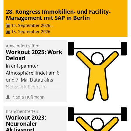
28. Kongress Immobilien- und Facility-
Management mit SAP in Berlin
14. September 2026
–
15. September 2026
Anwendertreffen
Workout 2025: Work
Deload
In entspannter
Atmosphäre findet am 6.
und 7. Mai Datatrains
Netzwerk-Event im
Kunden- und Partnerkreis
Nadja Hußmann
statt. Zentrale Frage: Wie
lassen sich
Branchentreffen
Mammutprojekte
Workout 2023:
meistern und Workloads
Neuronaler
Aktivsport
wuppen – bei zunehmend