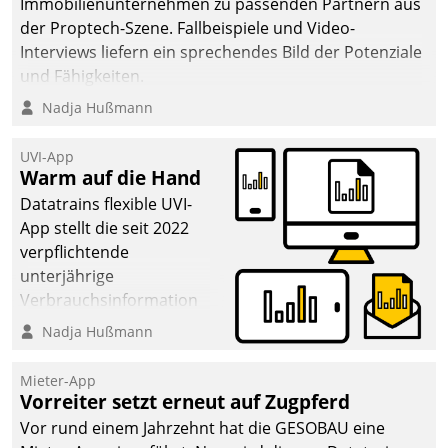
Immobilienunternehmen zu passenden Partnern aus
der Proptech-Szene. Fallbeispiele und Video-
Interviews liefern ein sprechendes Bild der Potenziale
und Fähigkeiten.
Nadja Hußmann
UVI-App
Warm auf die Hand
Datatrains flexible UVI-
App stellt die seit 2022
verpflichtende
unterjährige
Verbrauchsinformation
schnell, zuverlässig und
Nadja Hußmann
leicht bekömmlich bereit:
Die monatlichen
Mieter-App
Mitteilungen zum
Vorreiter setzt erneut auf Zugpferd
Heizungs- und
Vor rund einem Jahrzehnt hat die GESOBAU eine
Wasserverbrauch gehen