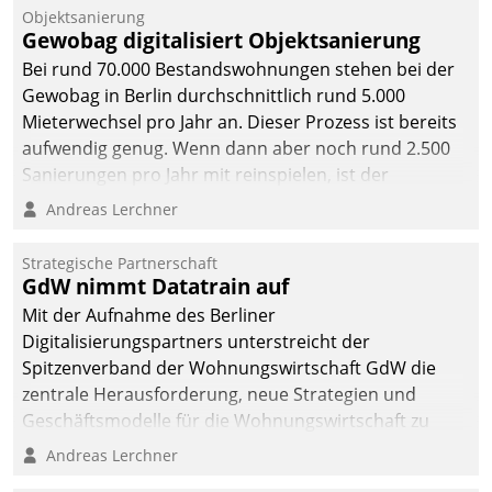
Unternehmen.
Objektsanierung
Gewobag digitalisiert Objektsanierung
Bei rund 70.000 Bestandswohnungen stehen bei der
Gewobag in Berlin durchschnittlich rund 5.000
Mieterwechsel pro Jahr an. Dieser Prozess ist bereits
aufwendig genug. Wenn dann aber noch rund 2.500
Sanierungen pro Jahr mit reinspielen, ist der
Betreuungs- und Organisationsaufwand immens. Im
Andreas Lerchner
Rahmen ihrer Digitalisierungsstrategie hat das
kommunale Wohnungsbauunternehmen daher
Strategische Partnerschaft
gemeinsam mit der Berliner Datatrain GmbH den
GdW nimmt Datatrain auf
Teilprozess der Objektsanierung digitalisiert.
Mit der Aufnahme des Berliner
Digitalisierungspartners unterstreicht der
Spitzenverband der Wohnungswirtschaft GdW die
zentrale Herausforderung, neue Strategien und
Geschäftsmodelle für die Wohnungswirtschaft zu
entwickeln.
Andreas Lerchner