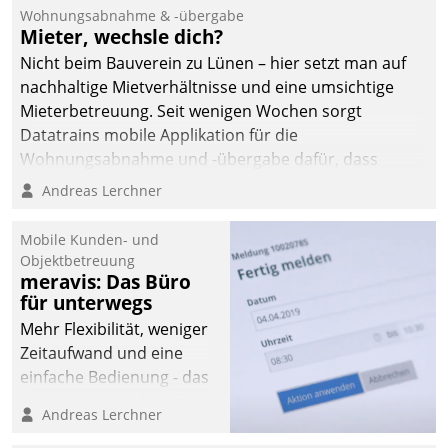
und Beschwerde-Management einen eigenen Kanal
Wohnungsabnahme & -übergabe
ein.
Mieter, wechsle dich?
Nicht beim Bauverein zu Lünen – hier setzt man auf
nachhaltige Mietverhältnisse und eine umsichtige
Mieterbetreuung. Seit wenigen Wochen sorgt
Datatrains mobile Applikation für die
Wohnungsabnahme und -übergabe dafür, dass
Mieter wohlgeordnet kommen und, so es sein muss,
Andreas Lerchner
gehen können.
Mobile Kunden- und
Objektbetreuung
meravis: Das Büro
für unterwegs
Mehr Flexibilität, weniger
Zeitaufwand und eine
einfache Bedienung - das
verspricht das aktuelle
Andreas Lerchner
Cockpit für mobile