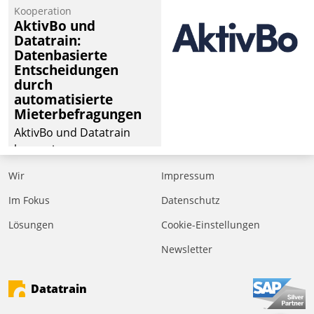
von Aufträgen der
Kooperation
operativen
AktivBo und
Instandhaltung in die
Datatrain:
Datenbasierte
SAP-Systemlandschaft
Entscheidungen
deutscher
durch
Wohnungsunternehmen
automatisierte
– und beschleunigt damit
Mieterbefragungen
den Weg vom
AktivBo und Datatrain
Mieteranliegen zum
kooperieren –
Dienstleisterauftrag.
Immobilienunternehmen
Wir
Impressum
profitieren: Die nahtlose
Integration der Lösungen
Im Fokus
Datenschutz
von AktivBo und
Lösungen
Cookie-Einstellungen
Datatrain ermöglicht
Newsletter
automatisiert ausgelöste,
zielgerichtete
Mieterbefragungen – eine
Datatrain
starke Grundlage für