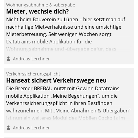
und Beschwerde-Management einen eigenen Kanal
Wohnungsabnahme & -übergabe
ein.
Mieter, wechsle dich?
Nicht beim Bauverein zu Lünen – hier setzt man auf
nachhaltige Mietverhältnisse und eine umsichtige
Mieterbetreuung. Seit wenigen Wochen sorgt
Datatrains mobile Applikation für die
Wohnungsabnahme und -übergabe dafür, dass
Mieter wohlgeordnet kommen und, so es sein muss,
Andreas Lerchner
gehen können.
Verkehrssicherungspflicht
Hanseat sichert Verkehrswege neu
Die Bremer BREBAU nutzt mit Gewinn Datatrains
mobile Applikation „Meine Begehungen“, um die
Verkehrssicherungspflicht in ihren Beständen
wahrzunehmen. Mit „Meine Abnahmen & Übergaben“
ist nun ein weiteres Modul des Mobilen Cockpits im
Einsatz.
Andreas Lerchner