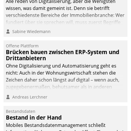
Alle reden von Digitalisierung, aber die Wenigsten
wissen, was damit gemeint ist. Denn sie betrifft
verschiedenste Bereiche der Immobilienbranche: Wer
fundiert über sie sprechen will, muss zuerst Begriffe
klären. Ein Aspekt ist die betriebliche Optimierung:
Sabine Wiedemann
Moderne Softwarelösungen ermöglichen große
Einsparungen durch optimierte und automatisierte
Offene Plattform
Prozesse. Doch man darf nicht zu viel erwarten: Allein
Brücken bauen zwischen ERP-System und
Drittanbietern
mit der Einführung einer neuen Software ist es nicht
getan. Die Digitalisierung erfordert von Unternehmen
Ohne Digitalisierung und Automatisierung geht es
die Bereitschaft, sich zu überprüfen, zu hinterfragen
nicht: Auch in der Wohnungswirtschaft stehen die
und zu verändern.
Zeichen daher schon längst auf digital – wenn auch,
zugegebenermaßen, behutsamer als in anderen
Branchen.
Andreas Lerchner
Bestandsdaten
Bestand in der Hand
Mobiles Bestandsdatenmanagement schließt