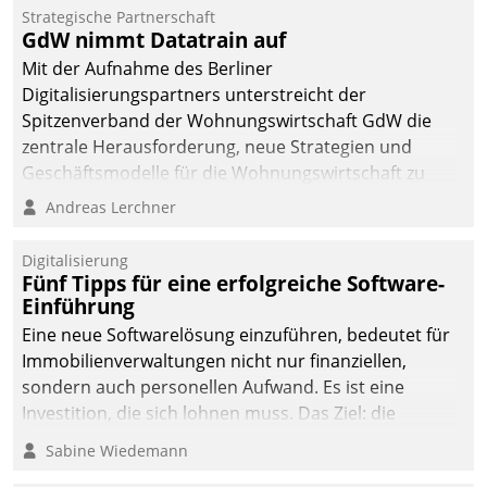
kommunale Wohnungsbauunternehmen daher
Strategische Partnerschaft
gemeinsam mit der Berliner Datatrain GmbH den
GdW nimmt Datatrain auf
Teilprozess der Objektsanierung digitalisiert.
Mit der Aufnahme des Berliner
Digitalisierungspartners unterstreicht der
Spitzenverband der Wohnungswirtschaft GdW die
zentrale Herausforderung, neue Strategien und
Geschäftsmodelle für die Wohnungswirtschaft zu
entwickeln.
Andreas Lerchner
Digitalisierung
Fünf Tipps für eine erfolgreiche Software-
Einführung
Eine neue Softwarelösung einzuführen, bedeutet für
Immobilienverwaltungen nicht nur finanziellen,
sondern auch personellen Aufwand. Es ist eine
Investition, die sich lohnen muss. Das Ziel: die
nachhaltige Optimierung der Geschäftsabläufe. Damit
Sabine Wiedemann
dieses Ziel erreicht wird, sollten einige Grundregeln