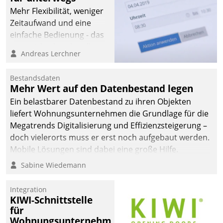
Mehr Flexibilität, weniger
Zeitaufwand und eine
einfache Bedienung - das
verspricht das aktuelle
Andreas Lerchner
Cockpit für mobile
Mitarbeiter von
Bestandsdaten
Datatrain. Die meravis
Mehr Wert auf den Datenbestand legen
Wohnungsbau- und
Ein belastbarer Datenbestand zu ihren Objekten
Immobilien GmbH hat
liefert Wohnungsunternehmen die Grundlage für die
sich dabei für den Betrieb
Megatrends Digitalisierung und Effizienzsteigerung –
der Lösung über die SAP
doch vielerorts muss er erst noch aufgebaut werden.
Cloud Platform
Mobile Lösungen sind dabei eine große Hilfe.
entschieden - als erstes
Sabine Wiedemann
Unternehmen am
Wohnungsmarkt.
Integration
KIWI-Schnittstelle
für
Wohnungsunternehmen