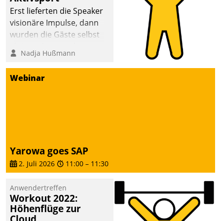
anspruchsvollen
Erst lieferten die Speaker
Aufgaben und
visionäre Impulse, dann
abnehmendem
wurden die Gäste selbst
Nachwuchs?
aktiv und sammelten
Nadja Hußmann
methodisch
Vernetzungsideen fürs
Webinar
Quartier. Dazwischen
zeigte Datatrain, was es
Neues zu bieten hat.
Yarowa goes SAP
2. Juli 2026
11:00
–
11:30
Anwendertreffen
Workout 2022:
Höhenflüge zur
Cloud