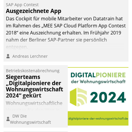
SAP App Contest
Ausgezeichnete App
Das Cockpit für mobile Mitarbeiter von Datatrain hat
im Rahmen des „MEE SAP Cloud Platform App Contest
2018“ eine Auszeichnung erhalten. Im Frühjahr 2019
nahm der Berliner SAP-Partner sie persönlich
entgegen.
Andreas Lerchner
Betriebskostenabrechnung
Siegerteams
„Digitalpioniere der
Wohnungswirtschaft
2024“ gekürt
Wohnungswirtschaftliche
Vorreiter für den Weg in
DW Die
eine digitale Zukunft zu
Wohnungswirtschaft
finden, ist das Ziel des
Awards „Digitalpioniere