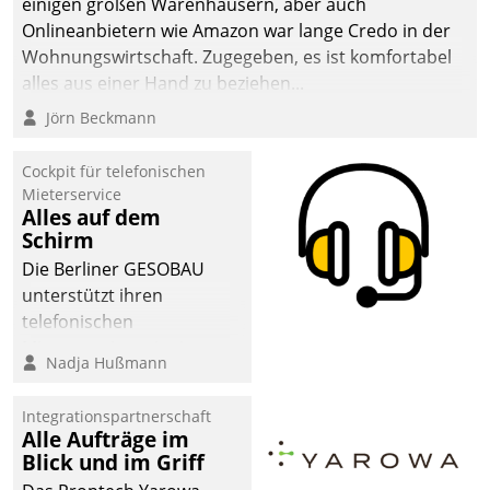
einigen großen Warenhäusern, aber auch
Onlineanbietern wie Amazon war lange Credo in der
Wohnungswirtschaft. Zugegeben, es ist komfortabel
alles aus einer Hand zu beziehen...
Jörn Beckmann
Cockpit für telefonischen
Mieterservice
Alles auf dem
Schirm
Die Berliner GESOBAU
unterstützt ihren
telefonischen
Mieterservice mit einem
Nadja Hußmann
digitalen Cockpit, das
situationsbezogen
Integrationspartnerschaft
passende Fragen und
Alle Aufträge im
Schlagworte auswirft.
Blick und im Griff
Eine intuitive