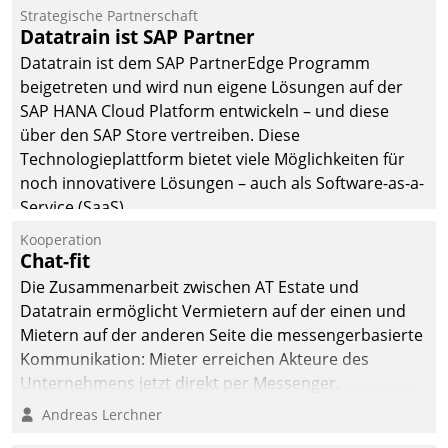
befolgt werden.
Strategische Partnerschaft
Datatrain ist SAP Partner
Datatrain ist dem SAP PartnerEdge Programm
beigetreten und wird nun eigene Lösungen auf der
SAP HANA Cloud Platform entwickeln – und diese
über den SAP Store vertreiben. Diese
Technologieplattform bietet viele Möglichkeiten für
noch innovativere Lösungen – auch als Software-as-a-
Service (SaaS).
Kooperation
Chat-fit
Die Zusammenarbeit zwischen AT Estate und
Datatrain ermöglicht Vermietern auf der einen und
Mietern auf der anderen Seite die messengerbasierte
Kommunikation: Mieter erreichen Akteure des
Unternehmens jetzt direkt per Messenger,
Mitarbeiter oder Dienstleister empfangen oder
Andreas Lerchner
versenden die Nachrichten via Cockpit.