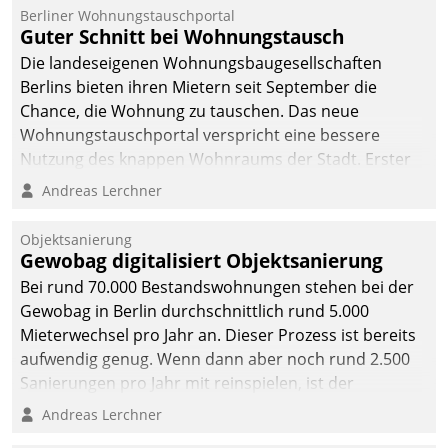
Berliner Wohnungstauschportal
Guter Schnitt bei Wohnungstausch
Die landeseigenen Wohnungsbaugesellschaften
Berlins bieten ihren Mietern seit September die
Chance, die Wohnung zu tauschen. Das neue
Wohnungstauschportal verspricht eine bessere
Nutzung des knappen Wohnraums der Stadt. Erster
Anwendungsfall für Datatrains Lösung API-Hub mit
Andreas Lerchner
Schnittstellen zu den ERP-Systemen der
Unternehmen.
Objektsanierung
Gewobag digitalisiert Objektsanierung
Bei rund 70.000 Bestandswohnungen stehen bei der
Gewobag in Berlin durchschnittlich rund 5.000
Mieterwechsel pro Jahr an. Dieser Prozess ist bereits
aufwendig genug. Wenn dann aber noch rund 2.500
Sanierungen pro Jahr mit reinspielen, ist der
Betreuungs- und Organisationsaufwand immens. Im
Andreas Lerchner
Rahmen ihrer Digitalisierungsstrategie hat das