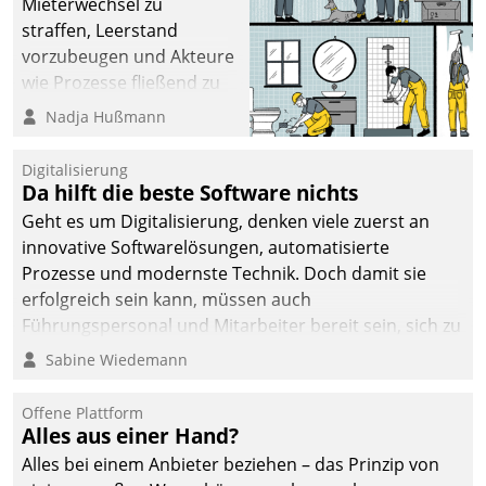
Mieterwechsel zu
straffen, Leerstand
vorzubeugen und Akteure
wie Prozesse fließend zu
vernetzen, nutzt die
Nadja Hußmann
Berliner Gewobag seit
Jahresbeginn eine
Digitalisierung
Überblick, Einsicht und
Da hilft die beste Software nichts
Eingriff bietende Lösung.
Geht es um Digitalisierung, denken viele zuerst an
Zur Entwicklung setzte
innovative Softwarelösungen, automatisierte
man auf
Prozesse und modernste Technik. Doch damit sie
Cloudtechnologie,
erfolgreich sein kann, müssen auch
bewährte und Startup-
Führungspersonal und Mitarbeiter bereit sein, sich zu
Partner sowie erstmals
verändern und anzupassen, sonst werden sie an ihr
Sabine Wiedemann
agile Projektmethoden.
scheitern.
Offene Plattform
Alles aus einer Hand?
Alles bei einem Anbieter beziehen – das Prinzip von