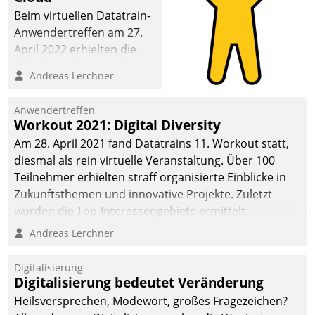
Beim virtuellen Datatrain-
Anwendertreffen am 27.
April 2022 erhielten die
Teilnehmerinnen und
Andreas Lerchner
Teilnehmer kurzweilige
Einblicke in innovative
Anwendertreffen
Cloud-Strategien und -
Workout 2021: Digital Diversity
Lösungen mit hohem
Am 28. April 2021 fand Datatrains 11. Workout statt,
Zukunftspotenzial.
diesmal als rein virtuelle Veranstaltung. Über 100
Teilnehmer erhielten straff organisierte Einblicke in
Zukunftsthemen und innovative Projekte. Zuletzt
wurden die Top-Interessengebiete ermittelt.
Andreas Lerchner
Digitalisierung
Digitalisierung bedeutet Veränderung
Heilsversprechen, Modewort, großes Fragezeichen?