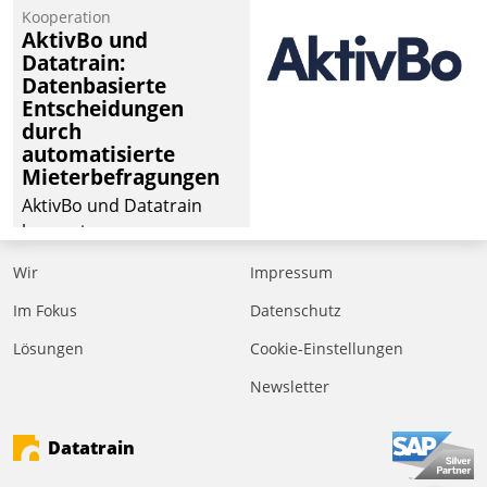
Kooperation
der
AktivBo und
Wohnungswirtschaft“.
Datatrain:
Bewerben können sich
Datenbasierte
dafür ein Team
Entscheidungen
durch
bestehend aus
automatisierte
Wohnungsunternehmen
Mieterbefragungen
und PropTech.
AktivBo und Datatrain
kooperieren –
Immobilienunternehmen
Wir
Impressum
profitieren: Die nahtlose
Integration der Lösungen
Im Fokus
Datenschutz
von AktivBo und
Lösungen
Cookie-Einstellungen
Datatrain ermöglicht
Newsletter
automatisiert ausgelöste,
zielgerichtete
Mieterbefragungen – eine
Datatrain
starke Grundlage für