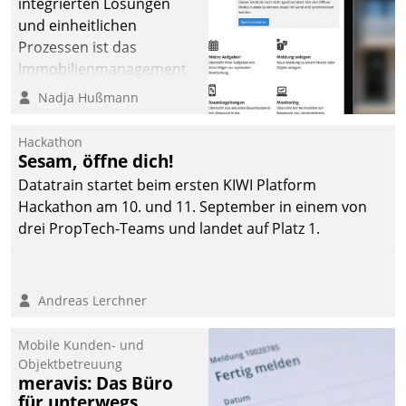
integrierten Lösungen
und einheitlichen
Prozessen ist das
Immobilienmanagement
der Bayerischen
Nadja Hußmann
Versorgungskammer im
Ressort Kapitalanlage für
Hackathon
künftige Aufgaben und
Sesam, öffne dich!
Herausforderungen
Datatrain startet beim ersten KIWI Platform
gerüstet.
Hackathon am 10. und 11. September in einem von
drei PropTech-Teams und landet auf Platz 1.
Andreas Lerchner
Mobile Kunden- und
Objektbetreuung
meravis: Das Büro
für unterwegs