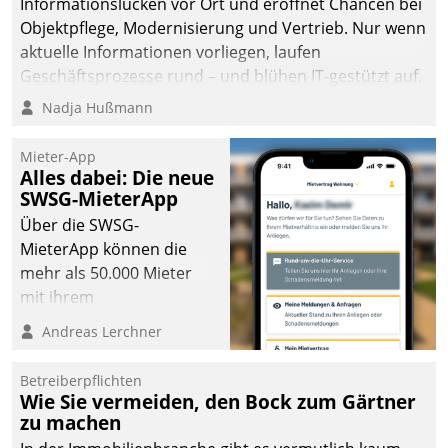
Informationslücken vor Ort und eröffnet Chancen bei
Objektpflege, Modernisierung und Vertrieb. Nur wenn
aktuelle Informationen vorliegen, laufen
Geschäftsprozesse rund – und blühen IT-gestützt auf.
Nadja Hußmann
Mieter-App
Alles dabei: Die neue
SWSG-MieterApp
Über die SWSG-
MieterApp können die
mehr als 50.000 Mieter
mit ihrem
Wohnungsunternehmen
Andreas Lerchner
kommunizieren, auf dem
Laufenden bleiben, Daten
Betreiberpflichten
einsehen und ändern
Wie Sie vermeiden, den Bock zum Gärtner
oder
zu machen
Schadensmeldungen