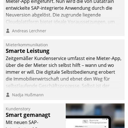
Mieter-App eingeführt. Nun wird die von Datatrain
entwickelte SAP-integrierte Anwendung durch die
Neuversion abgelöst. Die zugrunde liegende
Cloudplattform bietet ideale Voraussetzungen, um
die Funktionalität der App zu erweitern und weitere
Andreas Lerchner
innovative Apps, auch von Drittanbietern, in SAP zu
integrieren.
Mieterkommunikation
Smarte Leistung
Zeitgemäßer Kundenservice umfasst eine Mieter-App,
über die der Mieter sich selbst hilft – wann und wo
immer er will. Die digitale Selbstbedienung erobert
die Immobilienwirtschaft und ebnet den Weg für
selbstlaufende Geschäftsprozesse. Selbst ist der
Kunde und smart der Serviceanbieter.
Nadja Hußmann
Kundenstory
Smart gemanagt
Mit neuen SAP-