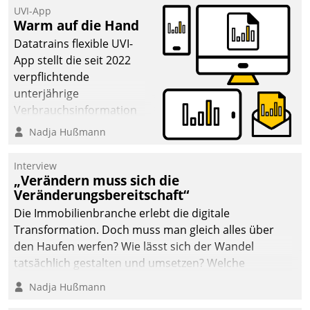
UVI-App
Warm auf die Hand
Datatrains flexible UVI-
App stellt die seit 2022
verpflichtende
unterjährige
Verbrauchsinformation
schnell, zuverlässig und
Nadja Hußmann
leicht bekömmlich bereit:
Die monatlichen
Interview
Mitteilungen zum
„Verändern muss sich die
Veränderungsbereitschaft“
Heizungs- und
Wasserverbrauch gehen
Die Immobilienbranche erlebt die digitale
automatisiert, vollständig
Transformation. Doch muss man gleich alles über
und auf Wunsch über
den Haufen werfen? Wie lässt sich der Wandel
mehrere zuvor
tatsächlich gestalten und umsetzen? Welche
festgelegte
Argumente zählen wirklich?
Nadja Hußmann
Kommunikationswege bei
den Empfängern ein.