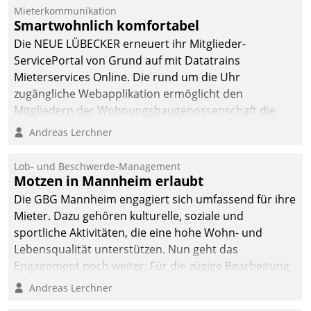
Mieterkommunikation
Smartwohnlich komfortabel
Die NEUE LÜBECKER erneuert ihr Mitglieder-
ServicePortal von Grund auf mit Datatrains
Mieterservices Online. Die rund um die Uhr
zugängliche Webapplikation ermöglicht den
Mitgliedern der Wohnungs­bau­genossenschaft die
Kontaktaufnahme per Smartphone, Tablet oder PC.
Andreas Lerchner
Lob- und Beschwerde-Management
Motzen in Mannheim erlaubt
Die GBG Mannheim engagiert sich umfassend für ihre
Mieter. Dazu gehören kulturelle, soziale und
sportliche Aktivitäten, die eine hohe Wohn- und
Lebensqualität unterstützen. Nun geht das
Engagement noch weiter: Für die zügige Bearbeitung
von Beschwerden – oder Lob – richtet das
Andreas Lerchner
Unternehmen mit Datatrains Applikation fürs Lob-