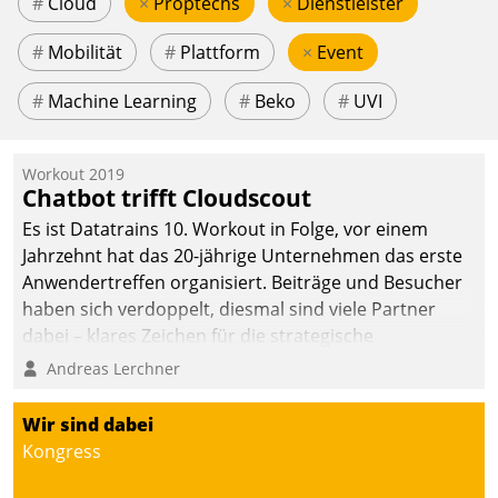
#
Cloud
×
Proptechs
×
Dienstleister
#
Mobilität
#
Plattform
×
Event
#
Machine Learning
#
Beko
#
UVI
Workout 2019
Chatbot trifft Cloudscout
Es ist Datatrains 10. Workout in Folge, vor einem
Jahrzehnt hat das 20-jährige Unternehmen das erste
Anwendertreffen organisiert. Beiträge und Besucher
haben sich verdoppelt, diesmal sind viele Partner
dabei – klares Zeichen für die strategische
Fokussierung auf den Kunden.
Andreas Lerchner
Wir sind dabei
Kongress