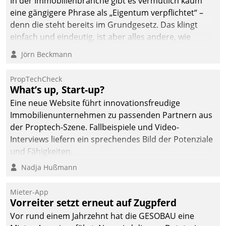
In der Immobilienbranche gibt es vermutlich kaum
abgeben – rund um die
eine gängigere Phrase als „Eigentum verpflichtet“ –
Uhr.
denn die steht bereits im Grundgesetz. Das klingt
einfach und eindeutig, ist aber alles andere, wie
Branchenbeschäftigte wissen. Denn mit der
Jörn Beckmann
Verantwortung folgen Verpflichtungen.
PropTechCheck
What’s up, Start-up?
Eine neue Website führt innovationsfreudige
Immobilienunternehmen zu passenden Partnern aus
der Proptech-Szene. Fallbeispiele und Video-
Interviews liefern ein sprechendes Bild der Potenziale
und Fähigkeiten.
Nadja Hußmann
Mieter-App
Vorreiter setzt erneut auf Zugpferd
Vor rund einem Jahrzehnt hat die GESOBAU eine