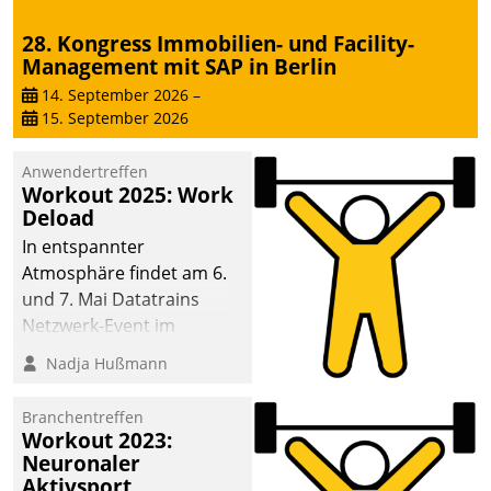
28. Kongress Immobilien- und Facility-
Management mit SAP in Berlin
14. September 2026
–
15. September 2026
Anwendertreffen
Workout 2025: Work
Deload
In entspannter
Atmosphäre findet am 6.
und 7. Mai Datatrains
Netzwerk-Event im
Kunden- und Partnerkreis
Nadja Hußmann
statt. Zentrale Frage: Wie
lassen sich
Branchentreffen
Mammutprojekte
Workout 2023:
meistern und Workloads
Neuronaler
Aktivsport
wuppen – bei zunehmend