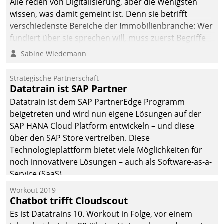
Alle reden von Digitalisierung, aber die Wenigsten
sich dabei für den Betrieb
wissen, was damit gemeint ist. Denn sie betrifft
der Lösung über die SAP
verschiedenste Bereiche der Immobilienbranche: Wer
Cloud Platform
fundiert über sie sprechen will, muss zuerst Begriffe
entschieden - als erstes
klären. Ein Aspekt ist die betriebliche Optimierung:
Sabine Wiedemann
Unternehmen am
Moderne Softwarelösungen ermöglichen große
Wohnungsmarkt.
Einsparungen durch optimierte und automatisierte
Strategische Partnerschaft
Prozesse. Doch man darf nicht zu viel erwarten: Allein
Datatrain ist SAP Partner
mit der Einführung einer neuen Software ist es nicht
Datatrain ist dem SAP PartnerEdge Programm
getan. Die Digitalisierung erfordert von Unternehmen
beigetreten und wird nun eigene Lösungen auf der
die Bereitschaft, sich zu überprüfen, zu hinterfragen
SAP HANA Cloud Platform entwickeln – und diese
und zu verändern.
über den SAP Store vertreiben. Diese
Technologieplattform bietet viele Möglichkeiten für
noch innovativere Lösungen – auch als Software-as-a-
Service (SaaS).
Workout 2019
Chatbot trifft Cloudscout
Es ist Datatrains 10. Workout in Folge, vor einem