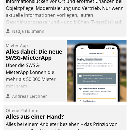
Informationslücken vor Ort und eröffnet Chancen bei
Objektpflege, Modernisierung und Vertrieb. Nur wenn
aktuelle Informationen vorliegen, laufen
Geschäftsprozesse rund – und blühen IT-gestützt auf.
Nadja Hußmann
Mieter-App
Alles dabei: Die neue
SWSG-MieterApp
Über die SWSG-
MieterApp können die
mehr als 50.000 Mieter
mit ihrem
Wohnungsunternehmen
Andreas Lerchner
kommunizieren, auf dem
Laufenden bleiben, Daten
Offene Plattform
einsehen und ändern
Alles aus einer Hand?
oder
Alles bei einem Anbieter beziehen – das Prinzip von
Schadensmeldungen