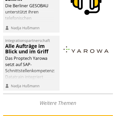
dafür ein Team
Die Berliner GESOBAU
bestehend aus
unterstützt ihren
Wohnungsunternehmen
telefonischen
und PropTech.
Mieterservice mit einem
Nadja Hußmann
digitalen Cockpit, das
situationsbezogen
Integrationspartnerschaft
passende Fragen und
Alle Aufträge im
Schlagworte auswirft.
Blick und im Griff
Eine intuitive
Das Proptech Yarowa
Dialogführung ermöglicht
setzt auf SAP-
dem externen
Schnittstellenkompetenz:
Serviceteam, Anrufe von
Datatrain integriert
Mietenden zügiger und
Yarowas Portal zur
Nadja Hußmann
effizienter zu bearbeiten.
Vergabe und Verwaltung
von Aufträgen der
operativen
Weitere Themen
Instandhaltung in die
SAP-Systemlandschaft