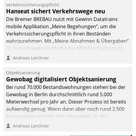
Verkehrssicherungspflicht
Hanseat sichert Verkehrswege neu
Die Bremer BREBAU nutzt mit Gewinn Datatrains
mobile Applikation „Meine Begehungen“, um die
Verkehrssicherungspflicht in ihren Beständen
wahrzunehmen. Mit „Meine Abnahmen & Übergaben“
ist nun ein weiteres Modul des Mobilen Cockpits im
Einsatz.
Andreas Lerchner
Objektsanierung
Gewobag digitalisiert Objektsanierung
Bei rund 70.000 Bestandswohnungen stehen bei der
Gewobag in Berlin durchschnittlich rund 5.000
Mieterwechsel pro Jahr an. Dieser Prozess ist bereits
aufwendig genug. Wenn dann aber noch rund 2.500
Sanierungen pro Jahr mit reinspielen, ist der
Betreuungs- und Organisationsaufwand immens. Im
Andreas Lerchner
Rahmen ihrer Digitalisierungsstrategie hat das