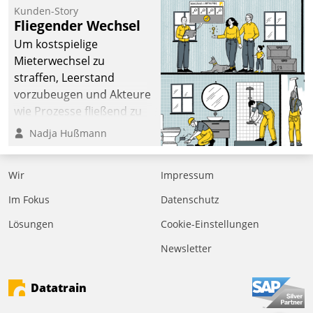
kommunale Wohnungsbauunternehmen daher
Kunden-Story
gemeinsam mit der Berliner Datatrain GmbH den
Fliegender Wechsel
Teilprozess der Objektsanierung digitalisiert.
Um kostspielige
Mieterwechsel zu
straffen, Leerstand
vorzubeugen und Akteure
wie Prozesse fließend zu
vernetzen, nutzt die
Nadja Hußmann
Berliner Gewobag seit
Jahresbeginn eine
Wir
Impressum
Überblick, Einsicht und
Eingriff bietende Lösung.
Im Fokus
Datenschutz
Zur Entwicklung setzte
Lösungen
Cookie-Einstellungen
man auf
Cloudtechnologie,
Newsletter
bewährte und Startup-
Partner sowie erstmals
Datatrain
agile Projektmethoden.