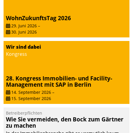
automatisiert, vollständig
und auf Wunsch über
WohnZukunftsTag 2026
mehrere zuvor
29. Juni 2026
–
festgelegte
30. Juni 2026
Kommunikationswege bei
den Empfängern ein.
Wir sind dabei
Kongress
28. Kongress Immobilien- und Facility-
Management mit SAP in Berlin
14. September 2026
–
15. September 2026
Betreiberpflichten
Wie Sie vermeiden, den Bock zum Gärtner
zu machen