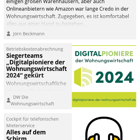
einigen großen Warenhäusern, aber auch
abgeben – rund um die
Onlineanbietern wie Amazon war lange Credo in der
Uhr.
Wohnungswirtschaft. Zugegeben, es ist komfortabel
alles aus einer Hand zu beziehen...
Jörn Beckmann
Betriebskostenabrechnung
Siegerteams
„Digitalpioniere der
Wohnungswirtschaft
2024“ gekürt
Wohnungswirtschaftliche
Vorreiter für den Weg in
DW Die
eine digitale Zukunft zu
Wohnungswirtschaft
finden, ist das Ziel des
Awards „Digitalpioniere
Cockpit für telefonischen
der
Mieterservice
Wohnungswirtschaft“.
Alles auf dem
Bewerben können sich
Schirm