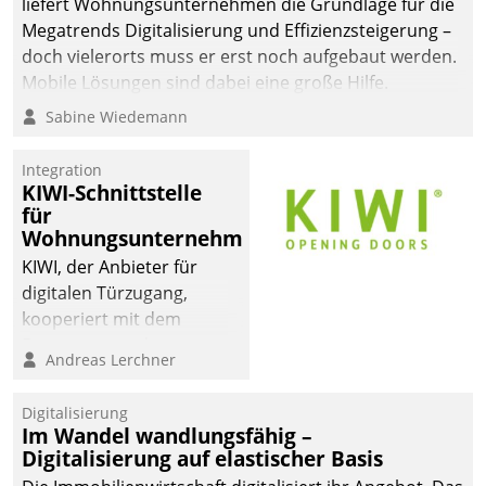
liefert Wohnungsunternehmen die Grundlage für die
Megatrends Digitalisierung und Effizienzsteigerung –
doch vielerorts muss er erst noch aufgebaut werden.
Mobile Lösungen sind dabei eine große Hilfe.
Sabine Wiedemann
Integration
KIWI-Schnittstelle
für
Wohnungsunternehmen
KIWI, der Anbieter für
digitalen Türzugang,
kooperiert mit dem
Beratungs- und
Andreas Lerchner
Softwareentwicklungshaus
Datatrain.
Digitalisierung
Im Wandel wandlungsfähig –
Digitalisierung auf elastischer Basis