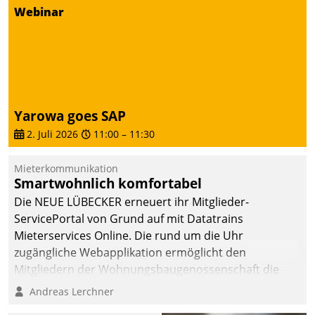
Webinar
deutscher
Wohnungsunternehmen
– und beschleunigt damit
den Weg vom
Mieteranliegen zum
Dienstleisterauftrag.
Yarowa goes SAP
2. Juli 2026
11:00
–
11:30
Mieterkommunikation
Smartwohnlich komfortabel
Die NEUE LÜBECKER erneuert ihr Mitglieder-
ServicePortal von Grund auf mit Datatrains
Mieterservices Online. Die rund um die Uhr
zugängliche Webapplikation ermöglicht den
Mitgliedern der Wohnungs­bau­genossenschaft die
Kontaktaufnahme per Smartphone, Tablet oder PC.
Andreas Lerchner