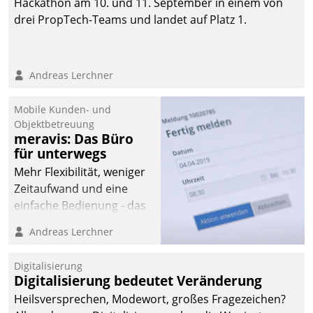
Hackathon am 10. und 11. September in einem von
drei PropTech-Teams und landet auf Platz 1.
Andreas Lerchner
Mobile Kunden- und
Objektbetreuung
meravis: Das Büro
für unterwegs
Mehr Flexibilität, weniger
Zeitaufwand und eine
einfache Bedienung - das
verspricht das aktuelle
Andreas Lerchner
Cockpit für mobile
Mitarbeiter von
Digitalisierung
Datatrain. Die meravis
Digitalisierung bedeutet Veränderung
Wohnungsbau- und
Heilsversprechen, Modewort, großes Fragezeichen?
Immobilien GmbH hat