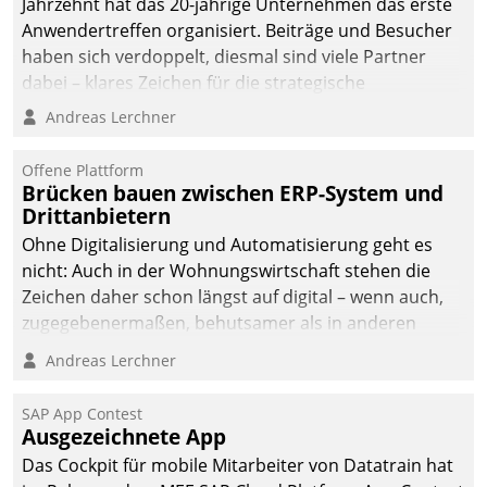
Jahrzehnt hat das 20-jährige Unternehmen das erste
Anwendertreffen organisiert. Beiträge und Besucher
haben sich verdoppelt, diesmal sind viele Partner
dabei – klares Zeichen für die strategische
Fokussierung auf den Kunden.
Andreas Lerchner
Offene Plattform
Brücken bauen zwischen ERP-System und
Drittanbietern
Ohne Digitalisierung und Automatisierung geht es
nicht: Auch in der Wohnungswirtschaft stehen die
Zeichen daher schon längst auf digital – wenn auch,
zugegebenermaßen, behutsamer als in anderen
Branchen.
Andreas Lerchner
SAP App Contest
Ausgezeichnete App
Das Cockpit für mobile Mitarbeiter von Datatrain hat