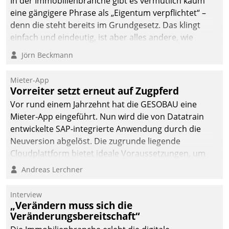
In der Immobilienbranche gibt es vermutlich kaum
eine gängigere Phrase als „Eigentum verpflichtet“ –
denn die steht bereits im Grundgesetz. Das klingt
einfach und eindeutig, ist aber alles andere, wie
Branchenbeschäftigte wissen. Denn mit der
Jörn Beckmann
Verantwortung folgen Verpflichtungen.
Mieter-App
Vorreiter setzt erneut auf Zugpferd
Vor rund einem Jahrzehnt hat die GESOBAU eine
Mieter-App eingeführt. Nun wird die von Datatrain
entwickelte SAP-integrierte Anwendung durch die
Neuversion abgelöst. Die zugrunde liegende
Cloudplattform bietet ideale Voraussetzungen, um
die Funktionalität der App zu erweitern und weitere
Andreas Lerchner
innovative Apps, auch von Drittanbietern, in SAP zu
integrieren.
Interview
„Verändern muss sich die
Veränderungsbereitschaft“