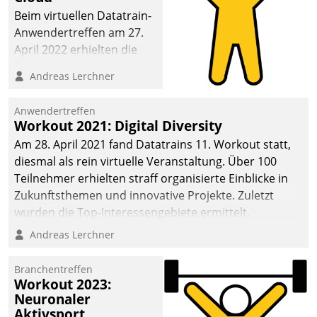
anspruchsvollen
Beim virtuellen Datatrain-
Aufgaben und
Anwendertreffen am 27.
abnehmendem
April 2022 erhielten die
Nachwuchs?
Teilnehmerinnen und
Andreas Lerchner
Teilnehmer kurzweilige
Einblicke in innovative
Anwendertreffen
Cloud-Strategien und -
Workout 2021: Digital Diversity
Lösungen mit hohem
Am 28. April 2021 fand Datatrains 11. Workout statt,
Zukunftspotenzial.
diesmal als rein virtuelle Veranstaltung. Über 100
Teilnehmer erhielten straff organisierte Einblicke in
Zukunftsthemen und innovative Projekte. Zuletzt
wurden die Top-Interessengebiete ermittelt.
Andreas Lerchner
Branchentreffen
Workout 2023:
Neuronaler
Aktivsport