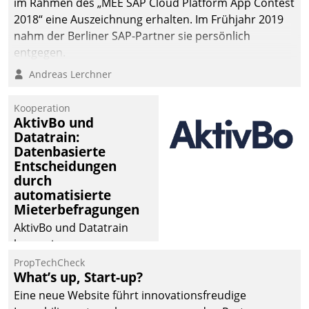
im Rahmen des „MEE SAP Cloud Platform App Contest
2018“ eine Auszeichnung erhalten. Im Frühjahr 2019
nahm der Berliner SAP-Partner sie persönlich
entgegen.
Andreas Lerchner
Kooperation
AktivBo und
Datatrain:
Datenbasierte
Entscheidungen
durch
automatisierte
Mieterbefragungen
AktivBo und Datatrain
kooperieren –
Immobilienunternehmen
PropTechCheck
What’s up, Start-up?
profitieren: Die nahtlose
Integration der Lösungen
Eine neue Website führt innovationsfreudige