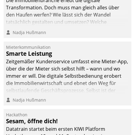
Die Immobilienbranche erlebt die digitale
Transformation. Doch muss man gleich alles über
den Haufen werfen? Wie lässt sich der Wandel
tatsächlich gestalten und umsetzen? Welche
Argumente zählen wirklich?
Nadja Hußmann
Mieterkommunikation
Smarte Leistung
Zeitgemäßer Kundenservice umfasst eine Mieter-App,
über die der Mieter sich selbst hilft – wann und wo
immer er will. Die digitale Selbstbedienung erobert
die Immobilienwirtschaft und ebnet den Weg für
selbstlaufende Geschäftsprozesse. Selbst ist der
Kunde und smart der Serviceanbieter.
Nadja Hußmann
Hackathon
Sesam, öffne dich!
Datatrain startet beim ersten KIWI Platform