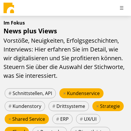
Im Fokus
News plus Views
Vorstöße, Neuigkeiten, Erfolgsgeschichten,
Interviews: Hier erfahren Sie im Detail, wie
wir digitalisieren und Sie profitieren können.
Steuern Sie über die Auswahl der Stichworte,
was Sie interessiert.
#
Schnittstellen, API
×
Kundenservice
#
Kundenstory
#
Drittsysteme
×
Strategie
×
Shared Service
#
ERP
#
UX/UI