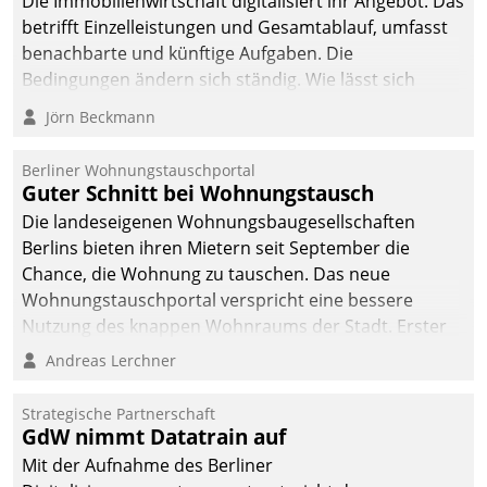
Die Immobilienwirtschaft digitalisiert ihr Angebot. Das
betrifft Einzelleistungen und Gesamtablauf, umfasst
benachbarte und künftige Aufgaben. Die
Bedingungen ändern sich ständig. Wie lässt sich
technisch die Kontrolle wahren und zugleich Freiraum
Jörn Beckmann
fürs Wachsen öffnen?
Berliner Wohnungstauschportal
Guter Schnitt bei Wohnungstausch
Die landeseigenen Wohnungsbaugesellschaften
Berlins bieten ihren Mietern seit September die
Chance, die Wohnung zu tauschen. Das neue
Wohnungstauschportal verspricht eine bessere
Nutzung des knappen Wohnraums der Stadt. Erster
Anwendungsfall für Datatrains Lösung API-Hub mit
Andreas Lerchner
Schnittstellen zu den ERP-Systemen der
Unternehmen.
Strategische Partnerschaft
GdW nimmt Datatrain auf
Mit der Aufnahme des Berliner