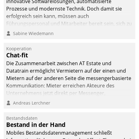
innovative Softwarelösungen, automatisierte
Prozesse und modernste Technik. Doch damit sie
erfolgreich sein kann, müssen auch
Führungspersonal und Mitarbeiter bereit sein, sich zu
verändern und anzupassen, sonst werden sie an ihr
Sabine Wiedemann
scheitern.
Kooperation
Chat-fit
Die Zusammenarbeit zwischen AT Estate und
Datatrain ermöglicht Vermietern auf der einen und
Mietern auf der anderen Seite die messengerbasierte
Kommunikation: Mieter erreichen Akteure des
Unternehmens jetzt direkt per Messenger,
Mitarbeiter oder Dienstleister empfangen oder
Andreas Lerchner
versenden die Nachrichten via Cockpit.
Bestandsdaten
Bestand in der Hand
Mobiles Bestandsdatenmanagement schließt