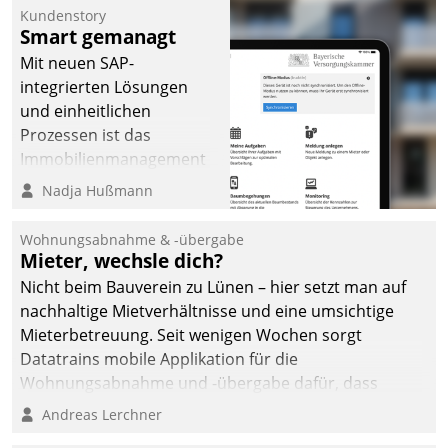
Kundenstory
Smart gemanagt
Mit neuen SAP-
integrierten Lösungen
und einheitlichen
Prozessen ist das
Immobilienmanagement
der Bayerischen
Nadja Hußmann
Versorgungskammer im
Ressort Kapitalanlage für
Wohnungsabnahme & -übergabe
künftige Aufgaben und
Mieter, wechsle dich?
Herausforderungen
Nicht beim Bauverein zu Lünen – hier setzt man auf
gerüstet.
nachhaltige Mietverhältnisse und eine umsichtige
Mieterbetreuung. Seit wenigen Wochen sorgt
Datatrains mobile Applikation für die
Wohnungsabnahme und -übergabe dafür, dass
Mieter wohlgeordnet kommen und, so es sein muss,
Andreas Lerchner
gehen können.