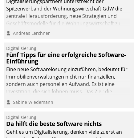
Digitalisierungspartners unterstreicht der
Spitzenverband der Wohnungswirtschaft GdW die
zentrale Herausforderung, neue Strategien und
Geschäftsmodelle für die Wohnungswirtschaft zu
entwickeln.
Andreas Lerchner
Digitalisierung
Fünf Tipps für eine erfolgreiche Software-
Einführung
Eine neue Softwarelösung einzuführen, bedeutet für
Immobilienverwaltungen nicht nur finanziellen,
sondern auch personellen Aufwand. Es ist eine
Investition, die sich lohnen muss. Das Ziel: die
nachhaltige Optimierung der Geschäftsabläufe. Damit
Sabine Wiedemann
dieses Ziel erreicht wird, sollten einige Grundregeln
befolgt werden.
Digitalisierung
Da hilft die beste Software nichts
Geht es um Digitalisierung, denken viele zuerst an