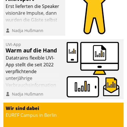
Erst lieferten die Speaker
visionäre Impulse, dann
wurden die Gäste selbst
aktiv und sammelten
Nadja Hußmann
methodisch
Vernetzungsideen fürs
UVI-App
Quartier. Dazwischen
Warm auf die Hand
zeigte Datatrain, was es
Datatrains flexible UVI-
Neues zu bieten hat.
App stellt die seit 2022
verpflichtende
unterjährige
Verbrauchsinformation
schnell, zuverlässig und
Nadja Hußmann
leicht bekömmlich bereit:
Die monatlichen
Wir sind dabei
Mitteilungen zum
EUREF Campus in Berlin
Heizungs- und
Wasserverbrauch gehen