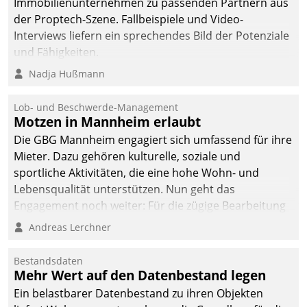
von AktivBo und
Immobilienunternehmen zu passenden Partnern aus
Datatrain ermöglicht
der Proptech-Szene. Fallbeispiele und Video-
automatisiert ausgelöste,
Interviews liefern ein sprechendes Bild der Potenziale
zielgerichtete
und Fähigkeiten.
Mieterbefragungen – eine
Nadja Hußmann
starke Grundlage für
intelligente,
Lob- und Beschwerde-Management
datengestützte
Motzen in Mannheim erlaubt
Entscheidungen.
Die GBG Mannheim engagiert sich umfassend für ihre
Mieter. Dazu gehören kulturelle, soziale und
sportliche Aktivitäten, die eine hohe Wohn- und
Lebensqualität unterstützen. Nun geht das
Engagement noch weiter: Für die zügige Bearbeitung
von Beschwerden – oder Lob – richtet das
Andreas Lerchner
Unternehmen mit Datatrains Applikation fürs Lob-
und Beschwerde-Management einen eigenen Kanal
Bestandsdaten
ein.
Mehr Wert auf den Datenbestand legen
Ein belastbarer Datenbestand zu ihren Objekten