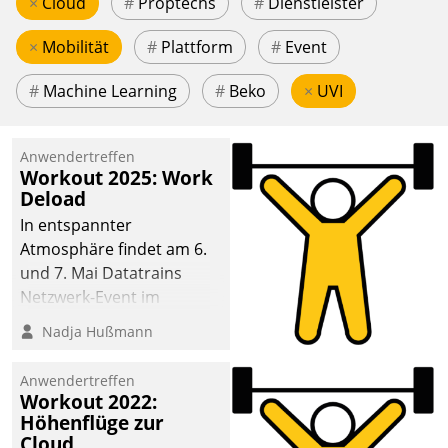
×
Cloud
#
Proptechs
#
Dienstleister
×
Mobilität
#
Plattform
#
Event
#
Machine Learning
#
Beko
×
UVI
Anwendertreffen
Workout 2025: Work
Deload
In entspannter
Atmosphäre findet am 6.
und 7. Mai Datatrains
Netzwerk-Event im
Kunden- und Partnerkreis
Nadja Hußmann
statt. Zentrale Frage: Wie
lassen sich
Anwendertreffen
Mammutprojekte
Workout 2022:
meistern und Workloads
Höhenflüge zur
Cloud
wuppen – bei zunehmend