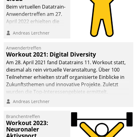
anspruchsvollen
Beim virtuellen Datatrain-
Aufgaben und
Anwendertreffen am 27.
abnehmendem
April 2022 erhielten die
Nachwuchs?
Teilnehmerinnen und
Andreas Lerchner
Teilnehmer kurzweilige
Einblicke in innovative
Anwendertreffen
Cloud-Strategien und -
Workout 2021: Digital Diversity
Lösungen mit hohem
Am 28. April 2021 fand Datatrains 11. Workout statt,
Zukunftspotenzial.
diesmal als rein virtuelle Veranstaltung. Über 100
Teilnehmer erhielten straff organisierte Einblicke in
Zukunftsthemen und innovative Projekte. Zuletzt
wurden die Top-Interessengebiete ermittelt.
Andreas Lerchner
Branchentreffen
Workout 2023:
Neuronaler
Aktivsport