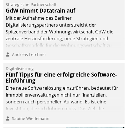
kommunale Wohnungsbauunternehmen daher
Strategische Partnerschaft
gemeinsam mit der Berliner Datatrain GmbH den
GdW nimmt Datatrain auf
Teilprozess der Objektsanierung digitalisiert.
Mit der Aufnahme des Berliner
Digitalisierungspartners unterstreicht der
Spitzenverband der Wohnungswirtschaft GdW die
zentrale Herausforderung, neue Strategien und
Geschäftsmodelle für die Wohnungswirtschaft zu
entwickeln.
Andreas Lerchner
Digitalisierung
Fünf Tipps für eine erfolgreiche Software-
Einführung
Eine neue Softwarelösung einzuführen, bedeutet für
Immobilienverwaltungen nicht nur finanziellen,
sondern auch personellen Aufwand. Es ist eine
Investition, die sich lohnen muss. Das Ziel: die
nachhaltige Optimierung der Geschäftsabläufe. Damit
Sabine Wiedemann
dieses Ziel erreicht wird, sollten einige Grundregeln