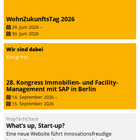
von AktivBo und
Datatrain ermöglicht
automatisiert ausgelöste,
WohnZukunftsTag 2026
zielgerichtete
29. Juni 2026
–
Mieterbefragungen – eine
30. Juni 2026
starke Grundlage für
intelligente,
Wir sind dabei
datengestützte
Kongress
Entscheidungen.
28. Kongress Immobilien- und Facility-
Management mit SAP in Berlin
14. September 2026
–
15. September 2026
PropTechCheck
What’s up, Start-up?
Eine neue Website führt innovationsfreudige