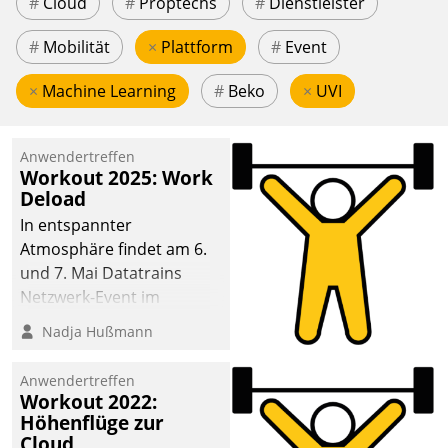
#
Cloud
#
Proptechs
#
Dienstleister
#
Mobilität
×
Plattform
#
Event
×
Machine Learning
#
Beko
×
UVI
Anwendertreffen
Workout 2025: Work
Deload
In entspannter
Atmosphäre findet am 6.
und 7. Mai Datatrains
Netzwerk-Event im
Kunden- und Partnerkreis
Nadja Hußmann
statt. Zentrale Frage: Wie
lassen sich
Anwendertreffen
Mammutprojekte
Workout 2022:
meistern und Workloads
Höhenflüge zur
Cloud
wuppen – bei zunehmend