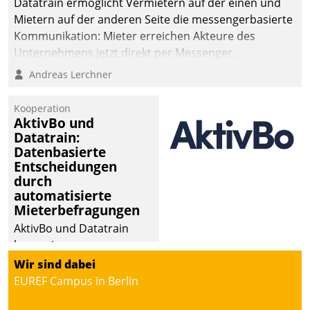
Datatrain ermöglicht Vermietern auf der einen und
Mietern auf der anderen Seite die messengerbasierte
Kommunikation: Mieter erreichen Akteure des
Unternehmens jetzt direkt per Messenger,
Mitarbeiter oder Dienstleister empfangen oder
Andreas Lerchner
versenden die Nachrichten via Cockpit.
Kooperation
AktivBo und
Datatrain:
Datenbasierte
Entscheidungen
durch
automatisierte
Mieterbefragungen
AktivBo und Datatrain
kooperieren –
Immobilienunternehmen
Wir sind dabei
profitieren: Die nahtlose
EUREF Campus in Berlin
Integration der Lösungen