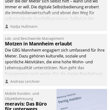
über die der Mieter sich selbst hilft – wann und wo
immer er will. Die digitale Selbstbedienung erobert
die Immobilienwirtschaft und ebnet den Weg für
selbstlaufende Geschäftsprozesse. Selbst ist der
Kunde und smart der Serviceanbieter.
Nadja Hußmann
Lob- und Beschwerde-Management
Motzen in Mannheim erlaubt
Die GBG Mannheim engagiert sich umfassend für ihre
Mieter. Dazu gehören kulturelle, soziale und
sportliche Aktivitäten, die eine hohe Wohn- und
Lebensqualität unterstützen. Nun geht das
Engagement noch weiter: Für die zügige Bearbeitung
von Beschwerden – oder Lob – richtet das
Andreas Lerchner
Unternehmen mit Datatrains Applikation fürs Lob-
und Beschwerde-Management einen eigenen Kanal
Mobile Kunden- und
ein.
Objektbetreuung
meravis: Das Büro
für unterwegs