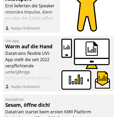
Erst lieferten die Speaker
visionäre Impulse, dann
wurden die Gäste selbst
aktiv und sammelten
Nadja Hußmann
methodisch
Vernetzungsideen fürs
UVI-App
Quartier. Dazwischen
Warm auf die Hand
zeigte Datatrain, was es
Datatrains flexible UVI-
Neues zu bieten hat.
App stellt die seit 2022
verpflichtende
unterjährige
Verbrauchsinformation
schnell, zuverlässig und
Nadja Hußmann
leicht bekömmlich bereit:
Die monatlichen
Hackathon
Mitteilungen zum
Sesam, öffne dich!
Heizungs- und
Datatrain startet beim ersten KIWI Platform
Wasserverbrauch gehen