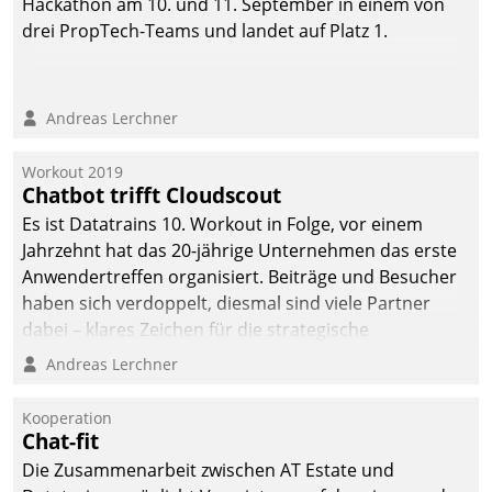
Hackathon am 10. und 11. September in einem von
automatisiert, vollständig
drei PropTech-Teams und landet auf Platz 1.
und auf Wunsch über
mehrere zuvor
festgelegte
Andreas Lerchner
Kommunikationswege bei
den Empfängern ein.
Workout 2019
Chatbot trifft Cloudscout
Es ist Datatrains 10. Workout in Folge, vor einem
Jahrzehnt hat das 20-jährige Unternehmen das erste
Anwendertreffen organisiert. Beiträge und Besucher
haben sich verdoppelt, diesmal sind viele Partner
dabei – klares Zeichen für die strategische
Fokussierung auf den Kunden.
Andreas Lerchner
Kooperation
Chat-fit
Die Zusammenarbeit zwischen AT Estate und