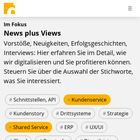
Im Fokus
News plus Views
Vorstöße, Neuigkeiten, Erfolgsgeschichten,
Interviews: Hier erfahren Sie im Detail, wie
wir digitalisieren und Sie profitieren können.
Steuern Sie über die Auswahl der Stichworte,
was Sie interessiert.
#
Schnittstellen, API
×
Kundenservice
#
Kundenstory
#
Drittsysteme
#
Strategie
×
Shared Service
#
ERP
#
UX/UI