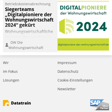
Betriebskostenabrechnung
Siegerteams
„Digitalpioniere der
Wohnungswirtschaft
2024“ gekürt
Wohnungswirtschaftliche
Vorreiter für den Weg in
DW Die
eine digitale Zukunft zu
Wohnungswirtschaft
finden, ist das Ziel des
Awards „Digitalpioniere
der
Wir
Impressum
Wohnungswirtschaft“.
Im Fokus
Datenschutz
Bewerben können sich
dafür ein Team
Lösungen
Cookie-Einstellungen
bestehend aus
Newsletter
Wohnungsunternehmen
und PropTech.
Datatrain