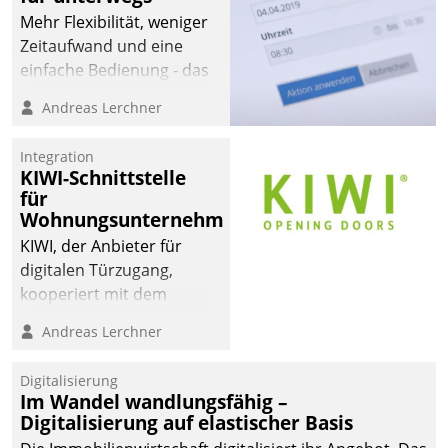
Mehr Flexibilität, weniger
Zeitaufwand und eine
einfache Bedienung - das
verspricht das aktuelle
Andreas Lerchner
Cockpit für mobile
Mitarbeiter von
Integration
Datatrain. Die meravis
KIWI-Schnittstelle
Wohnungsbau- und
für
Immobilien GmbH hat
Wohnungsunternehmen
sich dabei für den Betrieb
KIWI, der Anbieter für
der Lösung über die SAP
digitalen Türzugang,
Cloud Platform
kooperiert mit dem
entschieden - als erstes
Beratungs- und
Andreas Lerchner
Unternehmen am
Softwareentwicklungshaus
Wohnungsmarkt.
Datatrain.
Digitalisierung
Im Wandel wandlungsfähig –
Digitalisierung auf elastischer Basis