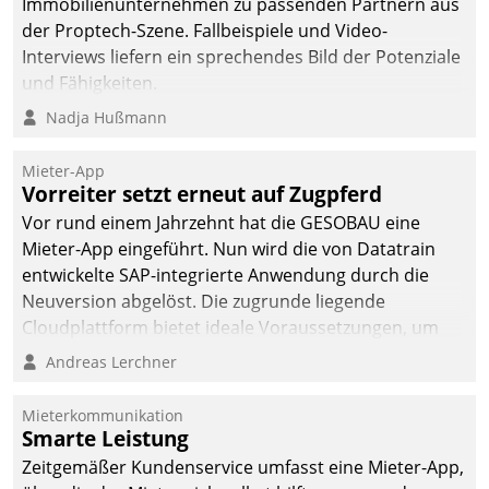
Immobilienunternehmen zu passenden Partnern aus
der Proptech-Szene. Fallbeispiele und Video-
Interviews liefern ein sprechendes Bild der Potenziale
und Fähigkeiten.
Nadja Hußmann
Mieter-App
Vorreiter setzt erneut auf Zugpferd
Vor rund einem Jahrzehnt hat die GESOBAU eine
Mieter-App eingeführt. Nun wird die von Datatrain
entwickelte SAP-integrierte Anwendung durch die
Neuversion abgelöst. Die zugrunde liegende
Cloudplattform bietet ideale Voraussetzungen, um
die Funktionalität der App zu erweitern und weitere
Andreas Lerchner
innovative Apps, auch von Drittanbietern, in SAP zu
integrieren.
Mieterkommunikation
Smarte Leistung
Zeitgemäßer Kundenservice umfasst eine Mieter-App,