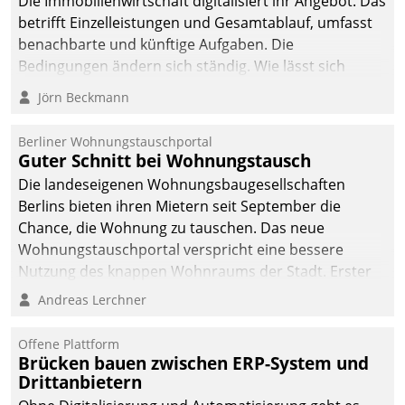
Die Immobilienwirtschaft digitalisiert ihr Angebot. Das
betrifft Einzelleistungen und Gesamtablauf, umfasst
benachbarte und künftige Aufgaben. Die
Bedingungen ändern sich ständig. Wie lässt sich
technisch die Kontrolle wahren und zugleich Freiraum
Jörn Beckmann
fürs Wachsen öffnen?
Berliner Wohnungstauschportal
Guter Schnitt bei Wohnungstausch
Die landeseigenen Wohnungsbaugesellschaften
Berlins bieten ihren Mietern seit September die
Chance, die Wohnung zu tauschen. Das neue
Wohnungstauschportal verspricht eine bessere
Nutzung des knappen Wohnraums der Stadt. Erster
Anwendungsfall für Datatrains Lösung API-Hub mit
Andreas Lerchner
Schnittstellen zu den ERP-Systemen der
Unternehmen.
Offene Plattform
Brücken bauen zwischen ERP-System und
Drittanbietern