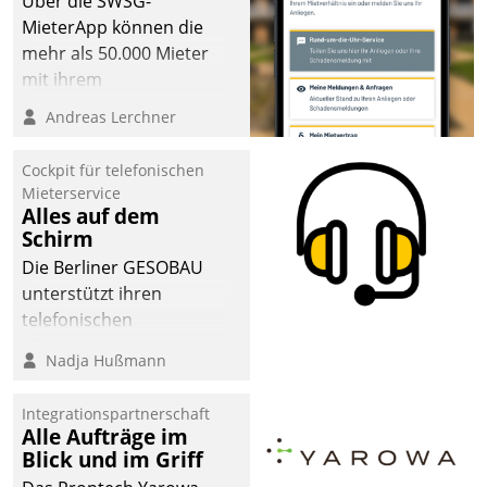
Über die SWSG-
MieterApp können die
mehr als 50.000 Mieter
mit ihrem
Wohnungsunternehmen
Andreas Lerchner
kommunizieren, auf dem
Laufenden bleiben, Daten
Cockpit für telefonischen
einsehen und ändern
Mieterservice
oder
Alles auf dem
Schirm
Schadensmeldungen
abgeben – rund um die
Die Berliner GESOBAU
Uhr.
unterstützt ihren
telefonischen
Mieterservice mit einem
Nadja Hußmann
digitalen Cockpit, das
situationsbezogen
Integrationspartnerschaft
passende Fragen und
Alle Aufträge im
Schlagworte auswirft.
Blick und im Griff
Eine intuitive