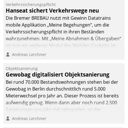
Verkehrssicherungspflicht
Hanseat sichert Verkehrswege neu
Die Bremer BREBAU nutzt mit Gewinn Datatrains
mobile Applikation „Meine Begehungen“, um die
Verkehrssicherungspflicht in ihren Beständen
wahrzunehmen. Mit „Meine Abnahmen & Übergaben“
ist nun ein weiteres Modul des Mobilen Cockpits im
Einsatz.
Andreas Lerchner
Objektsanierung
Gewobag digitalisiert Objektsanierung
Bei rund 70.000 Bestandswohnungen stehen bei der
Gewobag in Berlin durchschnittlich rund 5.000
Mieterwechsel pro Jahr an. Dieser Prozess ist bereits
aufwendig genug. Wenn dann aber noch rund 2.500
Sanierungen pro Jahr mit reinspielen, ist der
Betreuungs- und Organisationsaufwand immens. Im
Andreas Lerchner
Rahmen ihrer Digitalisierungsstrategie hat das