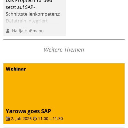
Das Proptech Yarowa
Dialogführung ermöglicht
setzt auf SAP-
dem externen
Schnittstellenkompetenz:
Serviceteam, Anrufe von
Datatrain integriert
Mietenden zügiger und
Yarowas Portal zur
Nadja Hußmann
effizienter zu bearbeiten.
Vergabe und Verwaltung
von Aufträgen der
operativen
Weitere Themen
Instandhaltung in die
SAP-Systemlandschaft
Webinar
deutscher
Wohnungsunternehmen
– und beschleunigt damit
den Weg vom
Mieteranliegen zum
Dienstleisterauftrag.
Yarowa goes SAP
2. Juli 2026
11:00
–
11:30