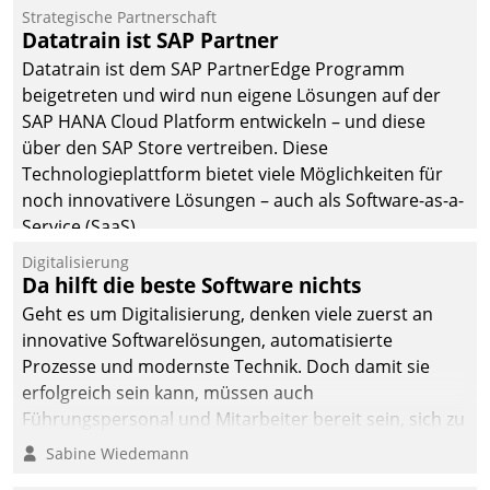
Einsparungen durch optimierte und automatisierte
Strategische Partnerschaft
Prozesse. Doch man darf nicht zu viel erwarten: Allein
Datatrain ist SAP Partner
mit der Einführung einer neuen Software ist es nicht
Datatrain ist dem SAP PartnerEdge Programm
getan. Die Digitalisierung erfordert von Unternehmen
beigetreten und wird nun eigene Lösungen auf der
die Bereitschaft, sich zu überprüfen, zu hinterfragen
SAP HANA Cloud Platform entwickeln – und diese
und zu verändern.
über den SAP Store vertreiben. Diese
Technologieplattform bietet viele Möglichkeiten für
noch innovativere Lösungen – auch als Software-as-a-
Service (SaaS).
Digitalisierung
Da hilft die beste Software nichts
Geht es um Digitalisierung, denken viele zuerst an
innovative Softwarelösungen, automatisierte
Prozesse und modernste Technik. Doch damit sie
erfolgreich sein kann, müssen auch
Führungspersonal und Mitarbeiter bereit sein, sich zu
verändern und anzupassen, sonst werden sie an ihr
Sabine Wiedemann
scheitern.