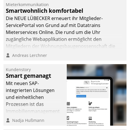
Mieterkommunikation
Smartwohnlich komfortabel
Die NEUE LÜBECKER erneuert ihr Mitglieder-
ServicePortal von Grund auf mit Datatrains
Mieterservices Online. Die rund um die Uhr
zugängliche Webapplikation ermöglicht den
Mitgliedern der Wohnungs­bau­genossenschaft die
Kontaktaufnahme per Smartphone, Tablet oder PC.
Andreas Lerchner
Kundenstory
Smart gemanagt
Mit neuen SAP-
integrierten Lösungen
und einheitlichen
Prozessen ist das
Immobilienmanagement
der Bayerischen
Nadja Hußmann
Versorgungskammer im