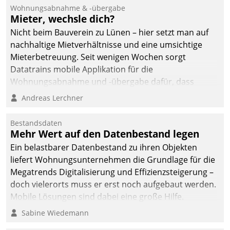
Ressort Kapitalanlage für
Wohnungsabnahme & -übergabe
künftige Aufgaben und
Mieter, wechsle dich?
Herausforderungen
Nicht beim Bauverein zu Lünen – hier setzt man auf
gerüstet.
nachhaltige Mietverhältnisse und eine umsichtige
Mieterbetreuung. Seit wenigen Wochen sorgt
Datatrains mobile Applikation für die
Wohnungsabnahme und -übergabe dafür, dass
Mieter wohlgeordnet kommen und, so es sein muss,
Andreas Lerchner
gehen können.
Bestandsdaten
Mehr Wert auf den Datenbestand legen
Ein belastbarer Datenbestand zu ihren Objekten
liefert Wohnungsunternehmen die Grundlage für die
Megatrends Digitalisierung und Effizienzsteigerung –
doch vielerorts muss er erst noch aufgebaut werden.
Mobile Lösungen sind dabei eine große Hilfe.
Sabine Wiedemann