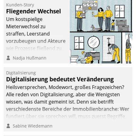
befolgt werden.
Kunden-Story
Fliegender Wechsel
Um kostspielige
Mieterwechsel zu
straffen, Leerstand
vorzubeugen und Akteure
wie Prozesse fließend zu
vernetzen, nutzt die
Nadja Hußmann
Berliner Gewobag seit
Jahresbeginn eine
Digitalisierung
Überblick, Einsicht und
Digitalisierung bedeutet Veränderung
Eingriff bietende Lösung.
Heilsversprechen, Modewort, großes Fragezeichen?
Zur Entwicklung setzte
Alle reden von Digitalisierung, aber die Wenigsten
man auf
wissen, was damit gemeint ist. Denn sie betrifft
Cloudtechnologie,
verschiedenste Bereiche der Immobilienbranche: Wer
bewährte und Startup-
fundiert über sie sprechen will, muss zuerst Begriffe
Partner sowie erstmals
klären. Ein Aspekt ist die betriebliche Optimierung:
Sabine Wiedemann
agile Projektmethoden.
Moderne Softwarelösungen ermöglichen große