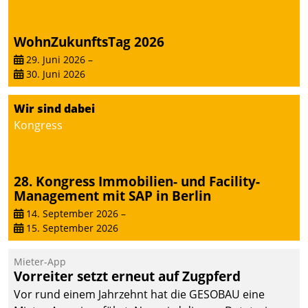
automatisiert, vollständig
und auf Wunsch über
WohnZukunftsTag 2026
mehrere zuvor
29. Juni 2026
–
festgelegte
30. Juni 2026
Kommunikationswege bei
den Empfängern ein.
Wir sind dabei
Kongress
28. Kongress Immobilien- und Facility-
Management mit SAP in Berlin
14. September 2026
–
15. September 2026
Mieter-App
Vorreiter setzt erneut auf Zugpferd
Vor rund einem Jahrzehnt hat die GESOBAU eine