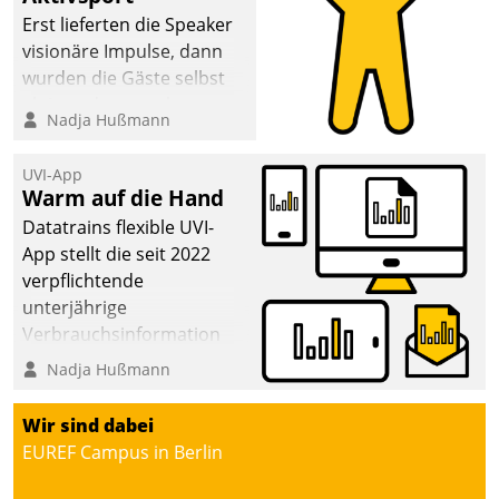
Erst lieferten die Speaker
visionäre Impulse, dann
wurden die Gäste selbst
aktiv und sammelten
Nadja Hußmann
methodisch
Vernetzungsideen fürs
UVI-App
Quartier. Dazwischen
Warm auf die Hand
zeigte Datatrain, was es
Datatrains flexible UVI-
Neues zu bieten hat.
App stellt die seit 2022
verpflichtende
unterjährige
Verbrauchsinformation
schnell, zuverlässig und
Nadja Hußmann
leicht bekömmlich bereit:
Die monatlichen
Wir sind dabei
Mitteilungen zum
EUREF Campus in Berlin
Heizungs- und
Wasserverbrauch gehen