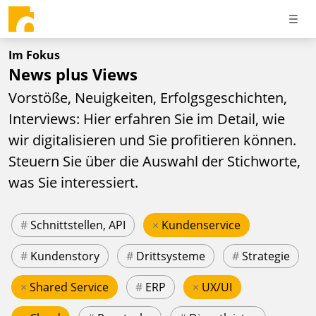
Im Fokus
News plus Views
Vorstöße, Neuigkeiten, Erfolgsgeschichten,
Interviews: Hier erfahren Sie im Detail, wie
wir digitalisieren und Sie profitieren können.
Steuern Sie über die Auswahl der Stichworte,
was Sie interessiert.
#
Schnittstellen, API
×
Kundenservice
#
Kundenstory
#
Drittsysteme
#
Strategie
×
Shared Service
#
ERP
×
UX/UI