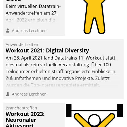
anspruchsvollen
Beim virtuellen Datatrain-
Aufgaben und
Anwendertreffen am 27.
abnehmendem
April 2022 erhielten die
Nachwuchs?
Teilnehmerinnen und
Andreas Lerchner
Teilnehmer kurzweilige
Einblicke in innovative
Anwendertreffen
Cloud-Strategien und -
Workout 2021: Digital Diversity
Lösungen mit hohem
Am 28. April 2021 fand Datatrains 11. Workout statt,
Zukunftspotenzial.
diesmal als rein virtuelle Veranstaltung. Über 100
Teilnehmer erhielten straff organisierte Einblicke in
Zukunftsthemen und innovative Projekte. Zuletzt
wurden die Top-Interessengebiete ermittelt.
Andreas Lerchner
Branchentreffen
Workout 2023:
Neuronaler
Aktivsport