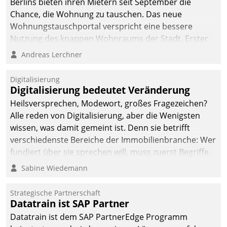
Berlins bieten ihren Mietern seit September die
Chance, die Wohnung zu tauschen. Das neue
Wohnungstauschportal verspricht eine bessere
Nutzung des knappen Wohnraums der Stadt. Erster
Anwendungsfall für Datatrains Lösung API-Hub mit
Andreas Lerchner
Schnittstellen zu den ERP-Systemen der
Unternehmen.
Digitalisierung
Digitalisierung bedeutet Veränderung
Heilsversprechen, Modewort, großes Fragezeichen?
Alle reden von Digitalisierung, aber die Wenigsten
wissen, was damit gemeint ist. Denn sie betrifft
verschiedenste Bereiche der Immobilienbranche: Wer
fundiert über sie sprechen will, muss zuerst Begriffe
klären. Ein Aspekt ist die betriebliche Optimierung:
Sabine Wiedemann
Moderne Softwarelösungen ermöglichen große
Einsparungen durch optimierte und automatisierte
Strategische Partnerschaft
Prozesse. Doch man darf nicht zu viel erwarten: Allein
Datatrain ist SAP Partner
mit der Einführung einer neuen Software ist es nicht
Datatrain ist dem SAP PartnerEdge Programm
getan. Die Digitalisierung erfordert von Unternehmen