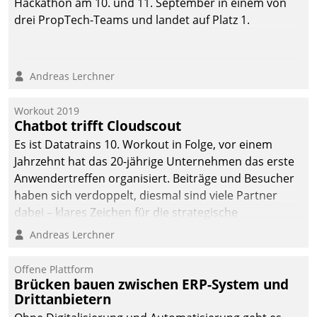
Hackathon am 10. und 11. September in einem von
drei PropTech-Teams und landet auf Platz 1.
Andreas Lerchner
Workout 2019
Chatbot trifft Cloudscout
Es ist Datatrains 10. Workout in Folge, vor einem
Jahrzehnt hat das 20-jährige Unternehmen das erste
Anwendertreffen organisiert. Beiträge und Besucher
haben sich verdoppelt, diesmal sind viele Partner
dabei – klares Zeichen für die strategische
Fokussierung auf den Kunden.
Andreas Lerchner
Offene Plattform
Brücken bauen zwischen ERP-System und
Drittanbietern