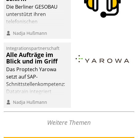
dafür ein Team
Die Berliner GESOBAU
bestehend aus
unterstützt ihren
Wohnungsunternehmen
telefonischen
und PropTech.
Mieterservice mit einem
Nadja Hußmann
digitalen Cockpit, das
situationsbezogen
Integrationspartnerschaft
passende Fragen und
Alle Aufträge im
Schlagworte auswirft.
Blick und im Griff
Eine intuitive
Das Proptech Yarowa
Dialogführung ermöglicht
setzt auf SAP-
dem externen
Schnittstellenkompetenz:
Serviceteam, Anrufe von
Datatrain integriert
Mietenden zügiger und
Yarowas Portal zur
Nadja Hußmann
effizienter zu bearbeiten.
Vergabe und Verwaltung
von Aufträgen der
operativen
Weitere Themen
Instandhaltung in die
SAP-Systemlandschaft