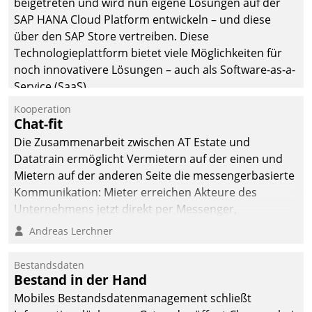
beigetreten und wird nun eigene Lösungen auf der
die Bereitschaft, sich zu überprüfen, zu hinterfragen
SAP HANA Cloud Platform entwickeln – und diese
und zu verändern.
über den SAP Store vertreiben. Diese
Technologieplattform bietet viele Möglichkeiten für
noch innovativere Lösungen – auch als Software-as-a-
Service (SaaS).
Kooperation
Chat-fit
Die Zusammenarbeit zwischen AT Estate und
Datatrain ermöglicht Vermietern auf der einen und
Mietern auf der anderen Seite die messengerbasierte
Kommunikation: Mieter erreichen Akteure des
Unternehmens jetzt direkt per Messenger,
Mitarbeiter oder Dienstleister empfangen oder
Andreas Lerchner
versenden die Nachrichten via Cockpit.
Bestandsdaten
Bestand in der Hand
Mobiles Bestandsdatenmanagement schließt