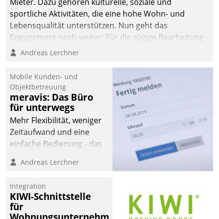
Mieter. Dazu gehören kulturelle, soziale und
sportliche Aktivitäten, die eine hohe Wohn- und
Lebensqualität unterstützen. Nun geht das
Engagement noch weiter: Für die zügige Bearbeitung
von Beschwerden – oder Lob – richtet das
Andreas Lerchner
Unternehmen mit Datatrains Applikation fürs Lob-
und Beschwerde-Management einen eigenen Kanal
Mobile Kunden- und
ein.
Objektbetreuung
meravis: Das Büro
für unterwegs
Mehr Flexibilität, weniger
Zeitaufwand und eine
einfache Bedienung - das
verspricht das aktuelle
Andreas Lerchner
Cockpit für mobile
Mitarbeiter von
Integration
Datatrain. Die meravis
KIWI-Schnittstelle
Wohnungsbau- und
für
Immobilien GmbH hat
Wohnungsunternehmen