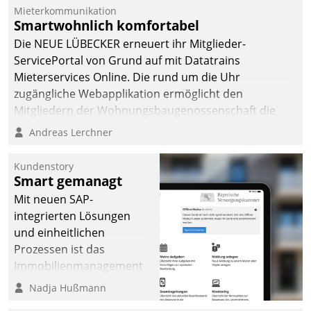
Mieterkommunikation
Smartwohnlich komfortabel
Die NEUE LÜBECKER erneuert ihr Mitglieder-
ServicePortal von Grund auf mit Datatrains
Mieterservices Online. Die rund um die Uhr
zugängliche Webapplikation ermöglicht den
Mitgliedern der Wohnungs­bau­genossenschaft die
Kontaktaufnahme per Smartphone, Tablet oder PC.
Andreas Lerchner
Kundenstory
Smart gemanagt
Mit neuen SAP-
integrierten Lösungen
und einheitlichen
Prozessen ist das
Immobilienmanagement
der Bayerischen
Nadja Hußmann
Versorgungskammer im