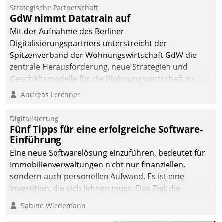
kommunale Wohnungsbauunternehmen daher
Strategische Partnerschaft
gemeinsam mit der Berliner Datatrain GmbH den
GdW nimmt Datatrain auf
Teilprozess der Objektsanierung digitalisiert.
Mit der Aufnahme des Berliner
Digitalisierungspartners unterstreicht der
Spitzenverband der Wohnungswirtschaft GdW die
zentrale Herausforderung, neue Strategien und
Geschäftsmodelle für die Wohnungswirtschaft zu
entwickeln.
Andreas Lerchner
Digitalisierung
Fünf Tipps für eine erfolgreiche Software-
Einführung
Eine neue Softwarelösung einzuführen, bedeutet für
Immobilienverwaltungen nicht nur finanziellen,
sondern auch personellen Aufwand. Es ist eine
Investition, die sich lohnen muss. Das Ziel: die
nachhaltige Optimierung der Geschäftsabläufe. Damit
Sabine Wiedemann
dieses Ziel erreicht wird, sollten einige Grundregeln