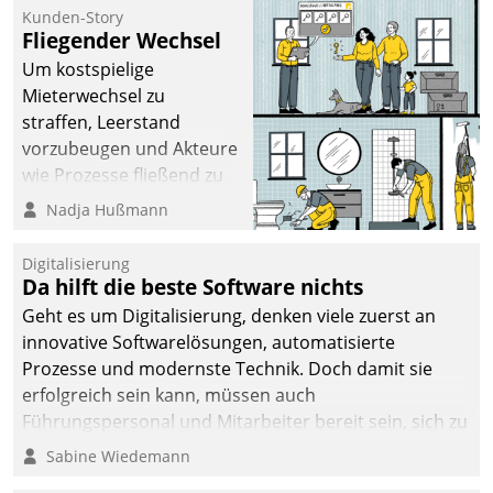
befolgt werden.
Kunden-Story
Fliegender Wechsel
Um kostspielige
Mieterwechsel zu
straffen, Leerstand
vorzubeugen und Akteure
wie Prozesse fließend zu
vernetzen, nutzt die
Nadja Hußmann
Berliner Gewobag seit
Jahresbeginn eine
Digitalisierung
Überblick, Einsicht und
Da hilft die beste Software nichts
Eingriff bietende Lösung.
Geht es um Digitalisierung, denken viele zuerst an
Zur Entwicklung setzte
innovative Softwarelösungen, automatisierte
man auf
Prozesse und modernste Technik. Doch damit sie
Cloudtechnologie,
erfolgreich sein kann, müssen auch
bewährte und Startup-
Führungspersonal und Mitarbeiter bereit sein, sich zu
Partner sowie erstmals
verändern und anzupassen, sonst werden sie an ihr
Sabine Wiedemann
agile Projektmethoden.
scheitern.