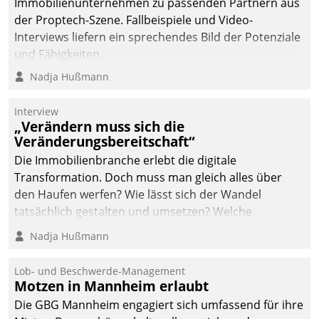
von AktivBo und
Immobilienunternehmen zu passenden Partnern aus
Datatrain ermöglicht
der Proptech-Szene. Fallbeispiele und Video-
automatisiert ausgelöste,
Interviews liefern ein sprechendes Bild der Potenziale
zielgerichtete
und Fähigkeiten.
Mieterbefragungen – eine
Nadja Hußmann
starke Grundlage für
intelligente,
Interview
datengestützte
„Verändern muss sich die
Entscheidungen.
Veränderungsbereitschaft“
Die Immobilienbranche erlebt die digitale
Transformation. Doch muss man gleich alles über
den Haufen werfen? Wie lässt sich der Wandel
tatsächlich gestalten und umsetzen? Welche
Argumente zählen wirklich?
Nadja Hußmann
Lob- und Beschwerde-Management
Motzen in Mannheim erlaubt
Die GBG Mannheim engagiert sich umfassend für ihre