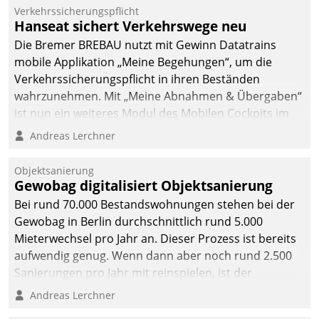
Verkehrssicherungspflicht
Hanseat sichert Verkehrswege neu
Die Bremer BREBAU nutzt mit Gewinn Datatrains
mobile Applikation „Meine Begehungen“, um die
Verkehrssicherungspflicht in ihren Beständen
wahrzunehmen. Mit „Meine Abnahmen & Übergaben“
ist nun ein weiteres Modul des Mobilen Cockpits im
Einsatz.
Andreas Lerchner
Objektsanierung
Gewobag digitalisiert Objektsanierung
Bei rund 70.000 Bestandswohnungen stehen bei der
Gewobag in Berlin durchschnittlich rund 5.000
Mieterwechsel pro Jahr an. Dieser Prozess ist bereits
aufwendig genug. Wenn dann aber noch rund 2.500
Sanierungen pro Jahr mit reinspielen, ist der
Betreuungs- und Organisationsaufwand immens. Im
Andreas Lerchner
Rahmen ihrer Digitalisierungsstrategie hat das