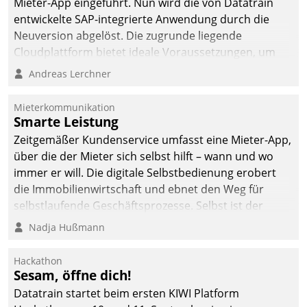
Mieter-App eingeführt. Nun wird die von Datatrain
entwickelte SAP-integrierte Anwendung durch die
Neuversion abgelöst. Die zugrunde liegende
Cloudplattform bietet ideale Voraussetzungen, um
die Funktionalität der App zu erweitern und weitere
Andreas Lerchner
innovative Apps, auch von Drittanbietern, in SAP zu
integrieren.
Mieterkommunikation
Smarte Leistung
Zeitgemäßer Kundenservice umfasst eine Mieter-App,
über die der Mieter sich selbst hilft – wann und wo
immer er will. Die digitale Selbstbedienung erobert
die Immobilienwirtschaft und ebnet den Weg für
selbstlaufende Geschäftsprozesse. Selbst ist der
Kunde und smart der Serviceanbieter.
Nadja Hußmann
Hackathon
Sesam, öffne dich!
Datatrain startet beim ersten KIWI Platform