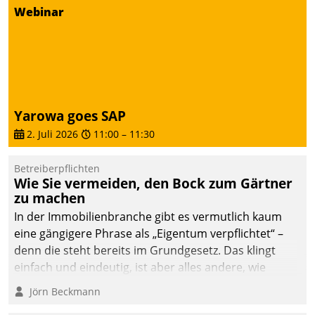
Webinar
deutscher
Wohnungsunternehmen
– und beschleunigt damit
den Weg vom
Mieteranliegen zum
Dienstleisterauftrag.
Yarowa goes SAP
2. Juli 2026
11:00
–
11:30
Betreiberpflichten
Wie Sie vermeiden, den Bock zum Gärtner
zu machen
In der Immobilienbranche gibt es vermutlich kaum
eine gängigere Phrase als „Eigentum verpflichtet“ –
denn die steht bereits im Grundgesetz. Das klingt
einfach und eindeutig, ist aber alles andere, wie
Branchenbeschäftigte wissen. Denn mit der
Jörn Beckmann
Verantwortung folgen Verpflichtungen.