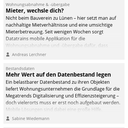
Ressort Kapitalanlage für
Wohnungsabnahme & -übergabe
künftige Aufgaben und
Mieter, wechsle dich?
Herausforderungen
Nicht beim Bauverein zu Lünen – hier setzt man auf
gerüstet.
nachhaltige Mietverhältnisse und eine umsichtige
Mieterbetreuung. Seit wenigen Wochen sorgt
Datatrains mobile Applikation für die
Wohnungsabnahme und -übergabe dafür, dass
Mieter wohlgeordnet kommen und, so es sein muss,
Andreas Lerchner
gehen können.
Bestandsdaten
Mehr Wert auf den Datenbestand legen
Ein belastbarer Datenbestand zu ihren Objekten
liefert Wohnungsunternehmen die Grundlage für die
Megatrends Digitalisierung und Effizienzsteigerung –
doch vielerorts muss er erst noch aufgebaut werden.
Mobile Lösungen sind dabei eine große Hilfe.
Sabine Wiedemann