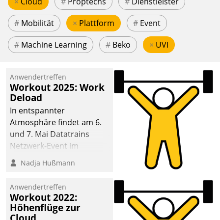
×
Cloud
#
Proptechs
#
Dienstleister
#
Mobilität
×
Plattform
#
Event
#
Machine Learning
#
Beko
×
UVI
Anwendertreffen
Workout 2025: Work
Deload
In entspannter
Atmosphäre findet am 6.
und 7. Mai Datatrains
Netzwerk-Event im
Kunden- und Partnerkreis
Nadja Hußmann
statt. Zentrale Frage: Wie
lassen sich
Anwendertreffen
Mammutprojekte
Workout 2022:
meistern und Workloads
Höhenflüge zur
Cloud
wuppen – bei zunehmend