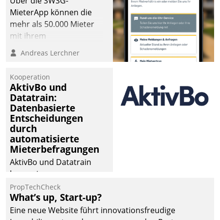
Über die SWSG-
MieterApp können die
mehr als 50.000 Mieter
mit ihrem
Wohnungsunternehmen
Andreas Lerchner
kommunizieren, auf dem
Laufenden bleiben, Daten
Kooperation
einsehen und ändern
AktivBo und
oder
Datatrain:
Datenbasierte
Schadensmeldungen
Entscheidungen
abgeben – rund um die
durch
Uhr.
automatisierte
Mieterbefragungen
AktivBo und Datatrain
kooperieren –
Immobilienunternehmen
PropTechCheck
What’s up, Start-up?
profitieren: Die nahtlose
Integration der Lösungen
Eine neue Website führt innovationsfreudige