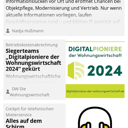
Informationslücken vor Ort und eröffnet Chancen bei
Objektpflege, Modernisierung und Vertrieb. Nur wenn
aktuelle Informationen vorliegen, laufen
Geschäftsprozesse rund – und blühen IT-gestützt auf.
Nadja Hußmann
Betriebskostenabrechnung
Siegerteams
„Digitalpioniere der
Wohnungswirtschaft
2024“ gekürt
Wohnungswirtschaftliche
Vorreiter für den Weg in
DW Die
eine digitale Zukunft zu
Wohnungswirtschaft
finden, ist das Ziel des
Awards „Digitalpioniere
Cockpit für telefonischen
der
Mieterservice
Wohnungswirtschaft“.
Alles auf dem
Bewerben können sich
Schirm