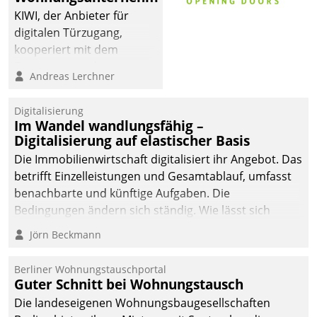
sich dabei für den Betrieb
KIWI, der Anbieter für
der Lösung über die SAP
digitalen Türzugang,
Cloud Platform
kooperiert mit dem
entschieden - als erstes
Beratungs- und
Andreas Lerchner
Unternehmen am
Softwareentwicklungshaus
Wohnungsmarkt.
Datatrain.
Digitalisierung
Im Wandel wandlungsfähig –
Digitalisierung auf elastischer Basis
Die Immobilienwirtschaft digitalisiert ihr Angebot. Das
betrifft Einzelleistungen und Gesamtablauf, umfasst
benachbarte und künftige Aufgaben. Die
Bedingungen ändern sich ständig. Wie lässt sich
technisch die Kontrolle wahren und zugleich Freiraum
Jörn Beckmann
fürs Wachsen öffnen?
Berliner Wohnungstauschportal
Guter Schnitt bei Wohnungstausch
Die landeseigenen Wohnungsbaugesellschaften