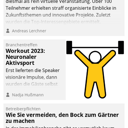
diesmal als rein virtuelle Veranstaltung. Über 100
Teilnehmer erhielten straff organisierte Einblicke in
Zukunftsthemen und innovative Projekte. Zuletzt
wurden die Top-Interessengebiete ermittelt.
Andreas Lerchner
Branchentreffen
Workout 2023:
Neuronaler
Aktivsport
Erst lieferten die Speaker
visionäre Impulse, dann
wurden die Gäste selbst
aktiv und sammelten
Nadja Hußmann
methodisch
Vernetzungsideen fürs
Betreiberpflichten
Quartier. Dazwischen
Wie Sie vermeiden, den Bock zum Gärtner
zeigte Datatrain, was es
zu machen
Neues zu bieten hat.