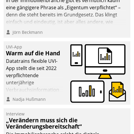
In der Immobilienbranche gibt es vermutlich kaum
eine gängigere Phrase als „Eigentum verpflichtet“ –
denn die steht bereits im Grundgesetz. Das klingt
einfach und eindeutig, ist aber alles andere, wie
Branchenbeschäftigte wissen. Denn mit der
Jörn Beckmann
Verantwortung folgen Verpflichtungen.
UVI-App
Warm auf die Hand
Datatrains flexible UVI-
App stellt die seit 2022
verpflichtende
unterjährige
Verbrauchsinformation
schnell, zuverlässig und
Nadja Hußmann
leicht bekömmlich bereit:
Die monatlichen
Interview
Mitteilungen zum
„Verändern muss sich die
Veränderungsbereitschaft“
Heizungs- und
Wasserverbrauch gehen