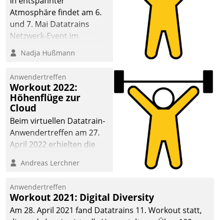
In entspannter
Atmosphäre findet am 6.
und 7. Mai Datatrains
Netzwerk-Event im
Kunden- und Partnerkreis
Nadja Hußmann
statt. Zentrale Frage: Wie
lassen sich
Anwendertreffen
Mammutprojekte
Workout 2022:
meistern und Workloads
Höhenflüge zur
Cloud
wuppen – bei zunehmend
anspruchsvollen
Beim virtuellen Datatrain-
Aufgaben und
Anwendertreffen am 27.
abnehmendem
April 2022 erhielten die
Nachwuchs?
Teilnehmerinnen und
Andreas Lerchner
Teilnehmer kurzweilige
Einblicke in innovative
Anwendertreffen
Cloud-Strategien und -
Workout 2021: Digital Diversity
Lösungen mit hohem
Am 28. April 2021 fand Datatrains 11. Workout statt,
Zukunftspotenzial.