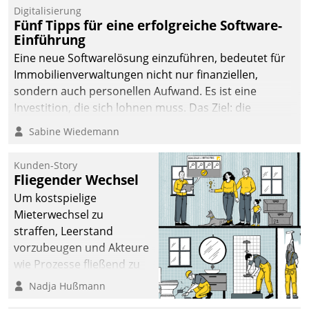
Digitalisierung
Fünf Tipps für eine erfolgreiche Software-
Einführung
Eine neue Softwarelösung einzuführen, bedeutet für
Immobilienverwaltungen nicht nur finanziellen,
sondern auch personellen Aufwand. Es ist eine
Investition, die sich lohnen muss. Das Ziel: die
nachhaltige Optimierung der Geschäftsabläufe. Damit
Sabine Wiedemann
dieses Ziel erreicht wird, sollten einige Grundregeln
befolgt werden.
Kunden-Story
Fliegender Wechsel
Um kostspielige
Mieterwechsel zu
straffen, Leerstand
vorzubeugen und Akteure
wie Prozesse fließend zu
vernetzen, nutzt die
Nadja Hußmann
Berliner Gewobag seit