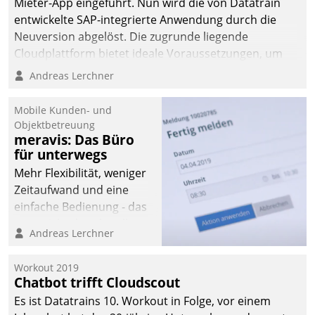
Mieter-App eingeführt. Nun wird die von Datatrain
entwickelte SAP-integrierte Anwendung durch die
Neuversion abgelöst. Die zugrunde liegende
Cloudplattform bietet ideale Voraussetzungen, um
die Funktionalität der App zu erweitern und weitere
Andreas Lerchner
innovative Apps, auch von Drittanbietern, in SAP zu
integrieren.
Mobile Kunden- und
Objektbetreuung
meravis: Das Büro
für unterwegs
Mehr Flexibilität, weniger
Zeitaufwand und eine
einfache Bedienung - das
verspricht das aktuelle
Andreas Lerchner
Cockpit für mobile
Mitarbeiter von
Workout 2019
Datatrain. Die meravis
Chatbot trifft Cloudscout
Wohnungsbau- und
Es ist Datatrains 10. Workout in Folge, vor einem
Immobilien GmbH hat