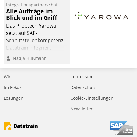
Integrationspartnerschaft
Alle Aufträge im
Blick und im Griff
Das Proptech Yarowa
setzt auf SAP-
Schnittstellenkompetenz:
Datatrain integriert
Yarowas Portal zur
Nadja Hußmann
Vergabe und Verwaltung
von Aufträgen der
Wir
Impressum
operativen
Instandhaltung in die
Im Fokus
Datenschutz
SAP-Systemlandschaft
Lösungen
Cookie-Einstellungen
deutscher
Wohnungsunternehmen
Newsletter
– und beschleunigt damit
den Weg vom
Datatrain
Mieteranliegen zum
Dienstleisterauftrag.