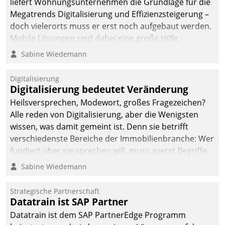
liefert Wohnungsunternehmen die Grundlage für die
Megatrends Digitalisierung und Effizienzsteigerung –
doch vielerorts muss er erst noch aufgebaut werden.
Mobile Lösungen sind dabei eine große Hilfe.
Sabine Wiedemann
Digitalisierung
Digitalisierung bedeutet Veränderung
Heilsversprechen, Modewort, großes Fragezeichen?
Alle reden von Digitalisierung, aber die Wenigsten
wissen, was damit gemeint ist. Denn sie betrifft
verschiedenste Bereiche der Immobilienbranche: Wer
fundiert über sie sprechen will, muss zuerst Begriffe
klären. Ein Aspekt ist die betriebliche Optimierung:
Sabine Wiedemann
Moderne Softwarelösungen ermöglichen große
Einsparungen durch optimierte und automatisierte
Strategische Partnerschaft
Prozesse. Doch man darf nicht zu viel erwarten: Allein
Datatrain ist SAP Partner
mit der Einführung einer neuen Software ist es nicht
Datatrain ist dem SAP PartnerEdge Programm
getan. Die Digitalisierung erfordert von Unternehmen