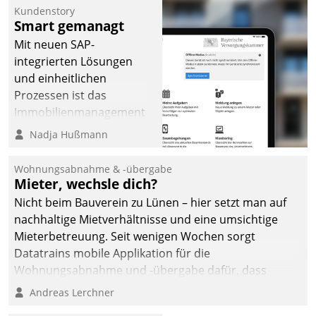
Kundenstory
Smart gemanagt
Mit neuen SAP-
integrierten Lösungen
und einheitlichen
Prozessen ist das
Immobilienmanagement
der Bayerischen
Nadja Hußmann
Versorgungskammer im
Ressort Kapitalanlage für
Wohnungsabnahme & -übergabe
künftige Aufgaben und
Mieter, wechsle dich?
Herausforderungen
Nicht beim Bauverein zu Lünen – hier setzt man auf
gerüstet.
nachhaltige Mietverhältnisse und eine umsichtige
Mieterbetreuung. Seit wenigen Wochen sorgt
Datatrains mobile Applikation für die
Wohnungsabnahme und -übergabe dafür, dass
Mieter wohlgeordnet kommen und, so es sein muss,
Andreas Lerchner
gehen können.