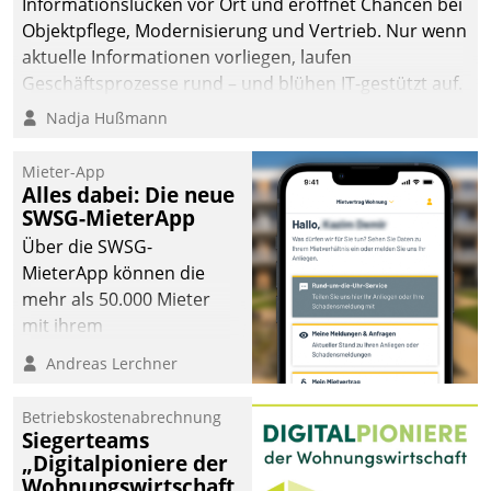
Informationslücken vor Ort und eröffnet Chancen bei
Objektpflege, Modernisierung und Vertrieb. Nur wenn
aktuelle Informationen vorliegen, laufen
Geschäftsprozesse rund – und blühen IT-gestützt auf.
Nadja Hußmann
Mieter-App
Alles dabei: Die neue
SWSG-MieterApp
Über die SWSG-
MieterApp können die
mehr als 50.000 Mieter
mit ihrem
Wohnungsunternehmen
Andreas Lerchner
kommunizieren, auf dem
Laufenden bleiben, Daten
Betriebskostenabrechnung
einsehen und ändern
Siegerteams
oder
„Digitalpioniere der
Wohnungswirtschaft
Schadensmeldungen