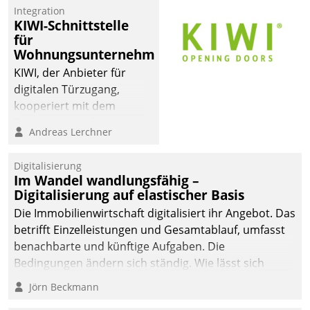
Integration
KIWI-Schnittstelle
für
Wohnungsunternehmen
KIWI, der Anbieter für
digitalen Türzugang,
kooperiert mit dem
Beratungs- und
Andreas Lerchner
Softwareentwicklungshaus
Datatrain.
Digitalisierung
Im Wandel wandlungsfähig –
Digitalisierung auf elastischer Basis
Die Immobilienwirtschaft digitalisiert ihr Angebot. Das
betrifft Einzelleistungen und Gesamtablauf, umfasst
benachbarte und künftige Aufgaben. Die
Bedingungen ändern sich ständig. Wie lässt sich
technisch die Kontrolle wahren und zugleich Freiraum
Jörn Beckmann
fürs Wachsen öffnen?