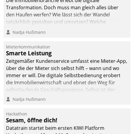
Die Immobilienbranche erlebt die digitale
automatisiert, vollständig
Transformation. Doch muss man gleich alles über
und auf Wunsch über
den Haufen werfen? Wie lässt sich der Wandel
mehrere zuvor
tatsächlich gestalten und umsetzen? Welche
festgelegte
Argumente zählen wirklich?
Nadja Hußmann
Kommunikationswege bei
den Empfängern ein.
Mieterkommunikation
Smarte Leistung
Zeitgemäßer Kundenservice umfasst eine Mieter-App,
über die der Mieter sich selbst hilft – wann und wo
immer er will. Die digitale Selbstbedienung erobert
die Immobilienwirtschaft und ebnet den Weg für
selbstlaufende Geschäftsprozesse. Selbst ist der
Kunde und smart der Serviceanbieter.
Nadja Hußmann
Hackathon
Sesam, öffne dich!
Datatrain startet beim ersten KIWI Platform