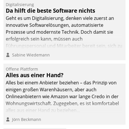
Jahresbeginn eine
Digitalisierung
Überblick, Einsicht und
Da hilft die beste Software nichts
Eingriff bietende Lösung.
Geht es um Digitalisierung, denken viele zuerst an
Zur Entwicklung setzte
innovative Softwarelösungen, automatisierte
man auf
Prozesse und modernste Technik. Doch damit sie
Cloudtechnologie,
erfolgreich sein kann, müssen auch
bewährte und Startup-
Führungspersonal und Mitarbeiter bereit sein, sich zu
Partner sowie erstmals
verändern und anzupassen, sonst werden sie an ihr
Sabine Wiedemann
agile Projektmethoden.
scheitern.
Offene Plattform
Alles aus einer Hand?
Alles bei einem Anbieter beziehen – das Prinzip von
einigen großen Warenhäusern, aber auch
Onlineanbietern wie Amazon war lange Credo in der
Wohnungswirtschaft. Zugegeben, es ist komfortabel
alles aus einer Hand zu beziehen...
Jörn Beckmann