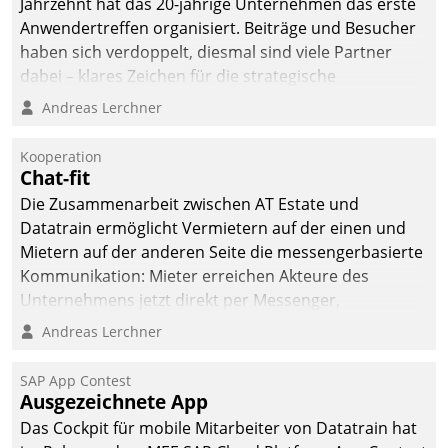
Jahrzehnt hat das 20-jährige Unternehmen das erste
sich dabei für den Betrieb
Anwendertreffen organisiert. Beiträge und Besucher
der Lösung über die SAP
haben sich verdoppelt, diesmal sind viele Partner
Cloud Platform
dabei – klares Zeichen für die strategische
entschieden - als erstes
Fokussierung auf den Kunden.
Andreas Lerchner
Unternehmen am
Wohnungsmarkt.
Kooperation
Chat-fit
Die Zusammenarbeit zwischen AT Estate und
Datatrain ermöglicht Vermietern auf der einen und
Mietern auf der anderen Seite die messengerbasierte
Kommunikation: Mieter erreichen Akteure des
Unternehmens jetzt direkt per Messenger,
Mitarbeiter oder Dienstleister empfangen oder
Andreas Lerchner
versenden die Nachrichten via Cockpit.
SAP App Contest
Ausgezeichnete App
Das Cockpit für mobile Mitarbeiter von Datatrain hat