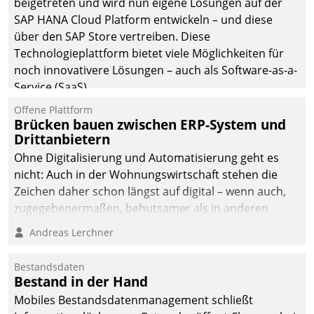
beigetreten und wird nun eigene Lösungen auf der
die Bereitschaft, sich zu überprüfen, zu hinterfragen
SAP HANA Cloud Platform entwickeln – und diese
und zu verändern.
über den SAP Store vertreiben. Diese
Technologieplattform bietet viele Möglichkeiten für
noch innovativere Lösungen – auch als Software-as-a-
Service (SaaS).
Offene Plattform
Brücken bauen zwischen ERP-System und
Drittanbietern
Ohne Digitalisierung und Automatisierung geht es
nicht: Auch in der Wohnungswirtschaft stehen die
Zeichen daher schon längst auf digital – wenn auch,
zugegebenermaßen, behutsamer als in anderen
Branchen.
Andreas Lerchner
Bestandsdaten
Bestand in der Hand
Mobiles Bestandsdatenmanagement schließt