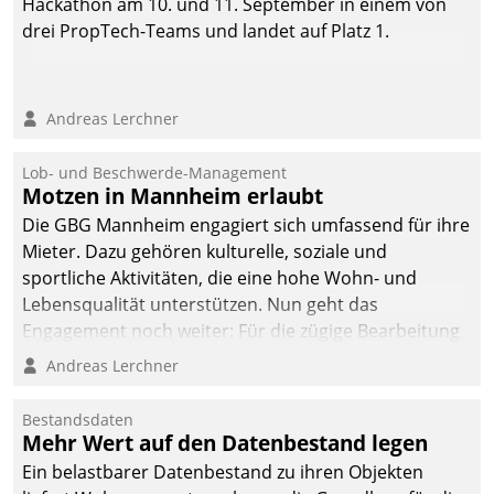
Hackathon am 10. und 11. September in einem von
drei PropTech-Teams und landet auf Platz 1.
Andreas Lerchner
Lob- und Beschwerde-Management
Motzen in Mannheim erlaubt
Die GBG Mannheim engagiert sich umfassend für ihre
Mieter. Dazu gehören kulturelle, soziale und
sportliche Aktivitäten, die eine hohe Wohn- und
Lebensqualität unterstützen. Nun geht das
Engagement noch weiter: Für die zügige Bearbeitung
von Beschwerden – oder Lob – richtet das
Andreas Lerchner
Unternehmen mit Datatrains Applikation fürs Lob-
und Beschwerde-Management einen eigenen Kanal
Bestandsdaten
ein.
Mehr Wert auf den Datenbestand legen
Ein belastbarer Datenbestand zu ihren Objekten