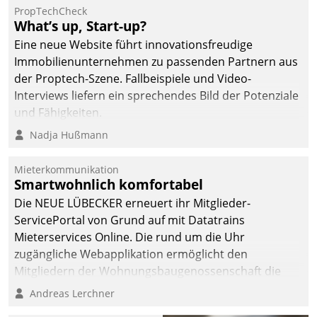
PropTechCheck
What’s up, Start-up?
Eine neue Website führt innovationsfreudige
Immobilienunternehmen zu passenden Partnern aus
der Proptech-Szene. Fallbeispiele und Video-
Interviews liefern ein sprechendes Bild der Potenziale
und Fähigkeiten.
Nadja Hußmann
Mieterkommunikation
Smartwohnlich komfortabel
Die NEUE LÜBECKER erneuert ihr Mitglieder-
ServicePortal von Grund auf mit Datatrains
Mieterservices Online. Die rund um die Uhr
zugängliche Webapplikation ermöglicht den
Mitgliedern der Wohnungs­bau­genossenschaft die
Kontaktaufnahme per Smartphone, Tablet oder PC.
Andreas Lerchner