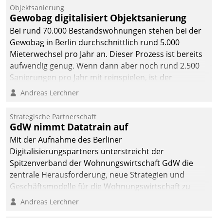
Unternehmen.
Objektsanierung
Gewobag digitalisiert Objektsanierung
Bei rund 70.000 Bestandswohnungen stehen bei der
Gewobag in Berlin durchschnittlich rund 5.000
Mieterwechsel pro Jahr an. Dieser Prozess ist bereits
aufwendig genug. Wenn dann aber noch rund 2.500
Sanierungen pro Jahr mit reinspielen, ist der
Betreuungs- und Organisationsaufwand immens. Im
Andreas Lerchner
Rahmen ihrer Digitalisierungsstrategie hat das
kommunale Wohnungsbauunternehmen daher
Strategische Partnerschaft
gemeinsam mit der Berliner Datatrain GmbH den
GdW nimmt Datatrain auf
Teilprozess der Objektsanierung digitalisiert.
Mit der Aufnahme des Berliner
Digitalisierungspartners unterstreicht der
Spitzenverband der Wohnungswirtschaft GdW die
zentrale Herausforderung, neue Strategien und
Geschäftsmodelle für die Wohnungswirtschaft zu
entwickeln.
Andreas Lerchner