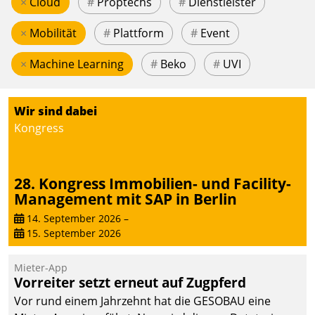
×
Cloud
#
Proptechs
#
Dienstleister
×
Mobilität
#
Plattform
#
Event
×
Machine Learning
#
Beko
#
UVI
Wir sind dabei
Kongress
28. Kongress Immobilien- und Facility-
Management mit SAP in Berlin
14. September 2026
–
15. September 2026
Mieter-App
Vorreiter setzt erneut auf Zugpferd
Vor rund einem Jahrzehnt hat die GESOBAU eine