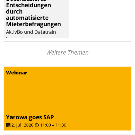
Entscheidungen
Dialogführung ermöglicht
durch
dem externen
automatisierte
Serviceteam, Anrufe von
Mieterbefragungen
Mietenden zügiger und
AktivBo und Datatrain
effizienter zu bearbeiten.
kooperieren –
Immobilienunternehmen
Weitere Themen
profitieren: Die nahtlose
Integration der Lösungen
von AktivBo und
Webinar
Datatrain ermöglicht
automatisiert ausgelöste,
zielgerichtete
Mieterbefragungen – eine
starke Grundlage für
intelligente,
Yarowa goes SAP
datengestützte
2. Juli 2026
11:00
–
11:30
Entscheidungen.