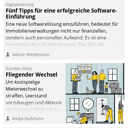
Digitalisierung
Fünf Tipps für eine erfolgreiche Software-
Einführung
Eine neue Softwarelösung einzuführen, bedeutet für
Immobilienverwaltungen nicht nur finanziellen,
sondern auch personellen Aufwand. Es ist eine
Investition, die sich lohnen muss. Das Ziel: die
nachhaltige Optimierung der Geschäftsabläufe. Damit
Sabine Wiedemann
dieses Ziel erreicht wird, sollten einige Grundregeln
befolgt werden.
Kunden-Story
Fliegender Wechsel
Um kostspielige
Mieterwechsel zu
straffen, Leerstand
vorzubeugen und Akteure
wie Prozesse fließend zu
vernetzen, nutzt die
Nadja Hußmann
Berliner Gewobag seit