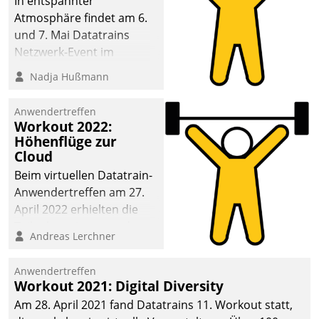
In entspannter
Atmosphäre findet am 6.
und 7. Mai Datatrains
Netzwerk-Event im
Kunden- und Partnerkreis
Nadja Hußmann
statt. Zentrale Frage: Wie
lassen sich
Anwendertreffen
Mammutprojekte
Workout 2022:
meistern und Workloads
Höhenflüge zur
Cloud
wuppen – bei zunehmend
anspruchsvollen
Beim virtuellen Datatrain-
Aufgaben und
Anwendertreffen am 27.
abnehmendem
April 2022 erhielten die
Nachwuchs?
Teilnehmerinnen und
Andreas Lerchner
Teilnehmer kurzweilige
Einblicke in innovative
Anwendertreffen
Cloud-Strategien und -
Workout 2021: Digital Diversity
Lösungen mit hohem
Am 28. April 2021 fand Datatrains 11. Workout statt,
Zukunftspotenzial.