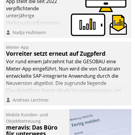
App stellt die seit 2022
verpflichtende
unterjährige
Verbrauchsinformation
schnell, zuverlässig und
Nadja Hußmann
leicht bekömmlich bereit:
Die monatlichen
Mieter-App
Mitteilungen zum
Vorreiter setzt erneut auf Zugpferd
Heizungs- und
Vor rund einem Jahrzehnt hat die GESOBAU eine
Wasserverbrauch gehen
Mieter-App eingeführt. Nun wird die von Datatrain
automatisiert, vollständig
entwickelte SAP-integrierte Anwendung durch die
und auf Wunsch über
Neuversion abgelöst. Die zugrunde liegende
mehrere zuvor
Cloudplattform bietet ideale Voraussetzungen, um
festgelegte
die Funktionalität der App zu erweitern und weitere
Andreas Lerchner
Kommunikationswege bei
innovative Apps, auch von Drittanbietern, in SAP zu
den Empfängern ein.
integrieren.
Mobile Kunden- und
Objektbetreuung
meravis: Das Büro
für unterwegs