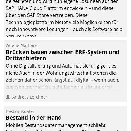
beigetreten und wird nun eigene Lösungen auf der
die Bereitschaft, sich zu überprüfen, zu hinterfragen
SAP HANA Cloud Platform entwickeln – und diese
und zu verändern.
über den SAP Store vertreiben. Diese
Technologieplattform bietet viele Möglichkeiten für
noch innovativere Lösungen – auch als Software-as-a-
Service (SaaS).
Offene Plattform
Brücken bauen zwischen ERP-System und
Drittanbietern
Ohne Digitalisierung und Automatisierung geht es
nicht: Auch in der Wohnungswirtschaft stehen die
Zeichen daher schon längst auf digital – wenn auch,
zugegebenermaßen, behutsamer als in anderen
Branchen.
Andreas Lerchner
Bestandsdaten
Bestand in der Hand
Mobiles Bestandsdatenmanagement schließt