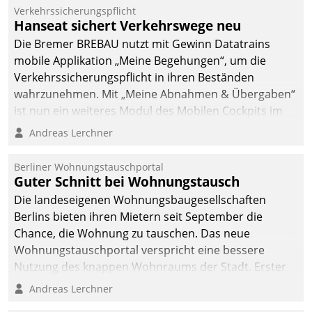
Verkehrssicherungspflicht
Hanseat sichert Verkehrswege neu
Die Bremer BREBAU nutzt mit Gewinn Datatrains
mobile Applikation „Meine Begehungen“, um die
Verkehrssicherungspflicht in ihren Beständen
wahrzunehmen. Mit „Meine Abnahmen & Übergaben“
ist nun ein weiteres Modul des Mobilen Cockpits im
Einsatz.
Andreas Lerchner
Berliner Wohnungstauschportal
Guter Schnitt bei Wohnungstausch
Die landeseigenen Wohnungsbaugesellschaften
Berlins bieten ihren Mietern seit September die
Chance, die Wohnung zu tauschen. Das neue
Wohnungstauschportal verspricht eine bessere
Nutzung des knappen Wohnraums der Stadt. Erster
Anwendungsfall für Datatrains Lösung API-Hub mit
Andreas Lerchner
Schnittstellen zu den ERP-Systemen der