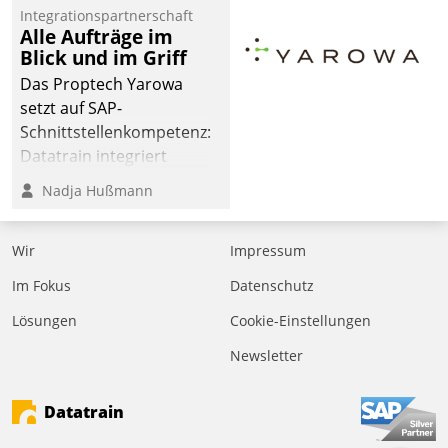
Integrationspartnerschaft
Alle Aufträge im
Blick und im Griff
Das Proptech Yarowa
setzt auf SAP-
Schnittstellenkompetenz:
Datatrain integriert
Yarowas Portal zur
Nadja Hußmann
Vergabe und Verwaltung
von Aufträgen der
Wir
Impressum
operativen
Instandhaltung in die
Im Fokus
Datenschutz
SAP-Systemlandschaft
Lösungen
Cookie-Einstellungen
deutscher
Wohnungsunternehmen
Newsletter
– und beschleunigt damit
den Weg vom
Datatrain
Mieteranliegen zum
Dienstleisterauftrag.