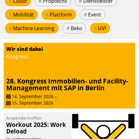
×
Cloud
#
Proptechs
#
Dienstleister
×
Mobilität
×
Plattform
#
Event
×
Machine Learning
#
Beko
×
UVI
Wir sind dabei
Kongress
28. Kongress Immobilien- und Facility-
Management mit SAP in Berlin
14. September 2026
–
15. September 2026
Anwendertreffen
Workout 2025: Work
Deload