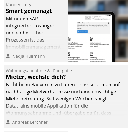
Kundenstory
Smart gemanagt
Mit neuen SAP-
integrierten Lösungen
und einheitlichen
Prozessen ist das
Immobilienmanagement
der Bayerischen
Nadja Hußmann
Versorgungskammer im
Ressort Kapitalanlage für
Wohnungsabnahme & -übergabe
künftige Aufgaben und
Mieter, wechsle dich?
Herausforderungen
Nicht beim Bauverein zu Lünen – hier setzt man auf
gerüstet.
nachhaltige Mietverhältnisse und eine umsichtige
Mieterbetreuung. Seit wenigen Wochen sorgt
Datatrains mobile Applikation für die
Wohnungsabnahme und -übergabe dafür, dass
Mieter wohlgeordnet kommen und, so es sein muss,
Andreas Lerchner
gehen können.