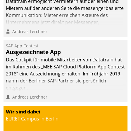
Datatrain ermöglicht Vermietern auf der einen und
Mietern auf der anderen Seite die messengerbasierte
Kommunikation: Mieter erreichen Akteure des
Unternehmens jetzt direkt per Messenger,
Mitarbeiter oder Dienstleister empfangen oder
Andreas Lerchner
versenden die Nachrichten via Cockpit.
SAP App Contest
Ausgezeichnete App
Das Cockpit für mobile Mitarbeiter von Datatrain hat
im Rahmen des „MEE SAP Cloud Platform App Contest
2018“ eine Auszeichnung erhalten. Im Frühjahr 2019
nahm der Berliner SAP-Partner sie persönlich
entgegen.
Andreas Lerchner
Wir sind dabei
EUREF Campus in Berlin