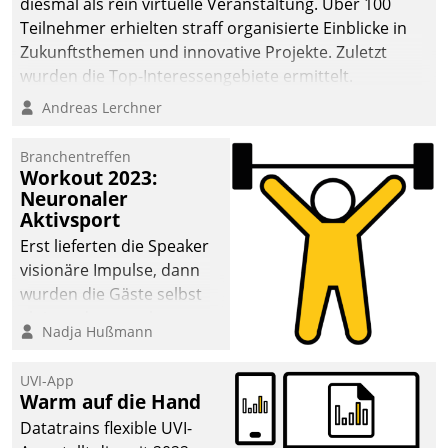
diesmal als rein virtuelle Veranstaltung. Über 100
Teilnehmer erhielten straff organisierte Einblicke in
Zukunftsthemen und innovative Projekte. Zuletzt
wurden die Top-Interessengebiete ermittelt.
Andreas Lerchner
Branchentreffen
Workout 2023:
Neuronaler
Aktivsport
Erst lieferten die Speaker
visionäre Impulse, dann
wurden die Gäste selbst
aktiv und sammelten
Nadja Hußmann
methodisch
Vernetzungsideen fürs
UVI-App
Quartier. Dazwischen
Warm auf die Hand
zeigte Datatrain, was es
Datatrains flexible UVI-
Neues zu bieten hat.