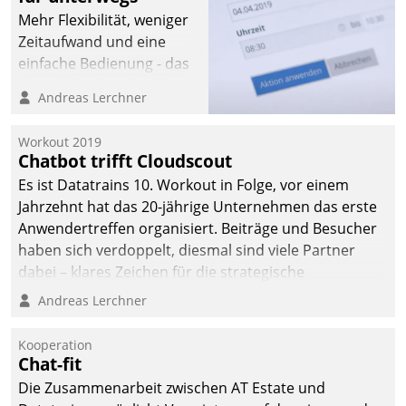
Mehr Flexibilität, weniger
Zeitaufwand und eine
einfache Bedienung - das
verspricht das aktuelle
Andreas Lerchner
Cockpit für mobile
Mitarbeiter von
Workout 2019
Datatrain. Die meravis
Chatbot trifft Cloudscout
Wohnungsbau- und
Es ist Datatrains 10. Workout in Folge, vor einem
Immobilien GmbH hat
Jahrzehnt hat das 20-jährige Unternehmen das erste
sich dabei für den Betrieb
Anwendertreffen organisiert. Beiträge und Besucher
der Lösung über die SAP
haben sich verdoppelt, diesmal sind viele Partner
Cloud Platform
dabei – klares Zeichen für die strategische
entschieden - als erstes
Fokussierung auf den Kunden.
Andreas Lerchner
Unternehmen am
Wohnungsmarkt.
Kooperation
Chat-fit
Die Zusammenarbeit zwischen AT Estate und