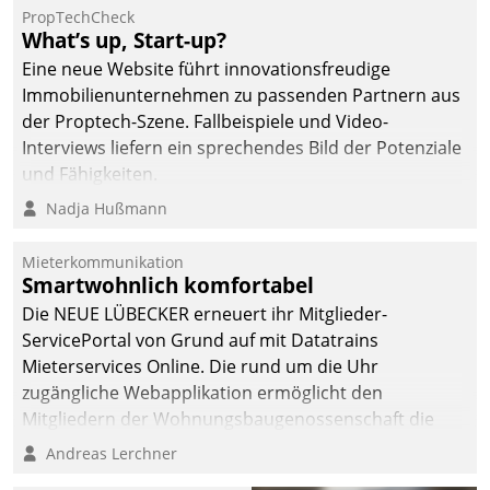
PropTechCheck
What’s up, Start-up?
Eine neue Website führt innovationsfreudige
Immobilienunternehmen zu passenden Partnern aus
der Proptech-Szene. Fallbeispiele und Video-
Interviews liefern ein sprechendes Bild der Potenziale
und Fähigkeiten.
Nadja Hußmann
Mieterkommunikation
Smartwohnlich komfortabel
Die NEUE LÜBECKER erneuert ihr Mitglieder-
ServicePortal von Grund auf mit Datatrains
Mieterservices Online. Die rund um die Uhr
zugängliche Webapplikation ermöglicht den
Mitgliedern der Wohnungs­bau­genossenschaft die
Kontaktaufnahme per Smartphone, Tablet oder PC.
Andreas Lerchner