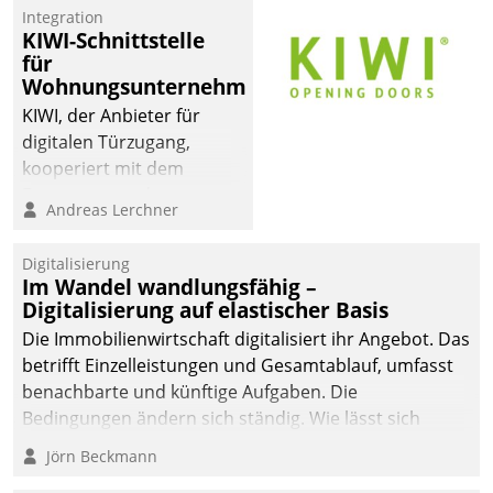
Integration
KIWI-Schnittstelle
für
Wohnungsunternehmen
KIWI, der Anbieter für
digitalen Türzugang,
kooperiert mit dem
Beratungs- und
Andreas Lerchner
Softwareentwicklungshaus
Datatrain.
Digitalisierung
Im Wandel wandlungsfähig –
Digitalisierung auf elastischer Basis
Die Immobilienwirtschaft digitalisiert ihr Angebot. Das
betrifft Einzelleistungen und Gesamtablauf, umfasst
benachbarte und künftige Aufgaben. Die
Bedingungen ändern sich ständig. Wie lässt sich
technisch die Kontrolle wahren und zugleich Freiraum
Jörn Beckmann
fürs Wachsen öffnen?