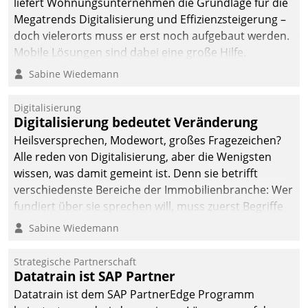
liefert Wohnungsunternehmen die Grundlage für die
Megatrends Digitalisierung und Effizienzsteigerung –
doch vielerorts muss er erst noch aufgebaut werden.
Mobile Lösungen sind dabei eine große Hilfe.
Sabine Wiedemann
Digitalisierung
Digitalisierung bedeutet Veränderung
Heilsversprechen, Modewort, großes Fragezeichen?
Alle reden von Digitalisierung, aber die Wenigsten
wissen, was damit gemeint ist. Denn sie betrifft
verschiedenste Bereiche der Immobilienbranche: Wer
fundiert über sie sprechen will, muss zuerst Begriffe
klären. Ein Aspekt ist die betriebliche Optimierung:
Sabine Wiedemann
Moderne Softwarelösungen ermöglichen große
Einsparungen durch optimierte und automatisierte
Strategische Partnerschaft
Prozesse. Doch man darf nicht zu viel erwarten: Allein
Datatrain ist SAP Partner
mit der Einführung einer neuen Software ist es nicht
Datatrain ist dem SAP PartnerEdge Programm
getan. Die Digitalisierung erfordert von Unternehmen