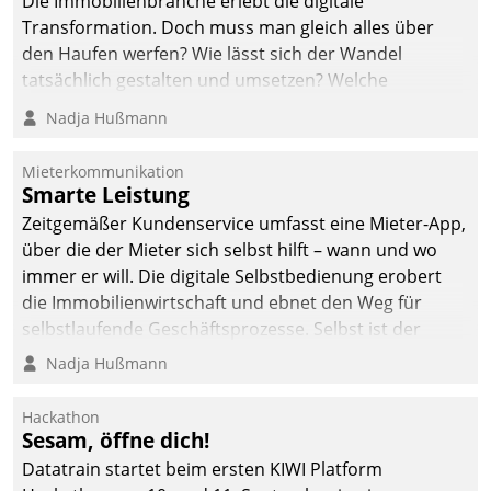
Die Immobilienbranche erlebt die digitale
Transformation. Doch muss man gleich alles über
den Haufen werfen? Wie lässt sich der Wandel
tatsächlich gestalten und umsetzen? Welche
Argumente zählen wirklich?
Nadja Hußmann
Mieterkommunikation
Smarte Leistung
Zeitgemäßer Kundenservice umfasst eine Mieter-App,
über die der Mieter sich selbst hilft – wann und wo
immer er will. Die digitale Selbstbedienung erobert
die Immobilienwirtschaft und ebnet den Weg für
selbstlaufende Geschäftsprozesse. Selbst ist der
Kunde und smart der Serviceanbieter.
Nadja Hußmann
Hackathon
Sesam, öffne dich!
Datatrain startet beim ersten KIWI Platform