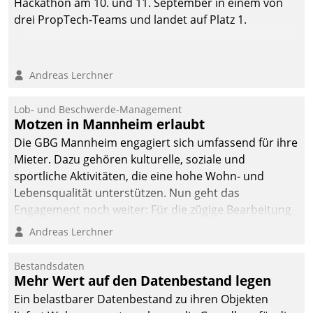
Hackathon am 10. und 11. September in einem von
drei PropTech-Teams und landet auf Platz 1.
Andreas Lerchner
Lob- und Beschwerde-Management
Motzen in Mannheim erlaubt
Die GBG Mannheim engagiert sich umfassend für ihre
Mieter. Dazu gehören kulturelle, soziale und
sportliche Aktivitäten, die eine hohe Wohn- und
Lebensqualität unterstützen. Nun geht das
Engagement noch weiter: Für die zügige Bearbeitung
von Beschwerden – oder Lob – richtet das
Andreas Lerchner
Unternehmen mit Datatrains Applikation fürs Lob-
und Beschwerde-Management einen eigenen Kanal
Bestandsdaten
ein.
Mehr Wert auf den Datenbestand legen
Ein belastbarer Datenbestand zu ihren Objekten