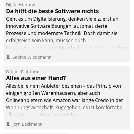
Jahresbeginn eine
Digitalisierung
Überblick, Einsicht und
Da hilft die beste Software nichts
Eingriff bietende Lösung.
Geht es um Digitalisierung, denken viele zuerst an
Zur Entwicklung setzte
innovative Softwarelösungen, automatisierte
man auf
Prozesse und modernste Technik. Doch damit sie
Cloudtechnologie,
erfolgreich sein kann, müssen auch
bewährte und Startup-
Führungspersonal und Mitarbeiter bereit sein, sich zu
Partner sowie erstmals
verändern und anzupassen, sonst werden sie an ihr
Sabine Wiedemann
agile Projektmethoden.
scheitern.
Offene Plattform
Alles aus einer Hand?
Alles bei einem Anbieter beziehen – das Prinzip von
einigen großen Warenhäusern, aber auch
Onlineanbietern wie Amazon war lange Credo in der
Wohnungswirtschaft. Zugegeben, es ist komfortabel
alles aus einer Hand zu beziehen...
Jörn Beckmann