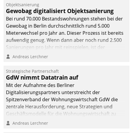
Unternehmen.
Objektsanierung
Gewobag digitalisiert Objektsanierung
Bei rund 70.000 Bestandswohnungen stehen bei der
Gewobag in Berlin durchschnittlich rund 5.000
Mieterwechsel pro Jahr an. Dieser Prozess ist bereits
aufwendig genug. Wenn dann aber noch rund 2.500
Sanierungen pro Jahr mit reinspielen, ist der
Betreuungs- und Organisationsaufwand immens. Im
Andreas Lerchner
Rahmen ihrer Digitalisierungsstrategie hat das
kommunale Wohnungsbauunternehmen daher
Strategische Partnerschaft
gemeinsam mit der Berliner Datatrain GmbH den
GdW nimmt Datatrain auf
Teilprozess der Objektsanierung digitalisiert.
Mit der Aufnahme des Berliner
Digitalisierungspartners unterstreicht der
Spitzenverband der Wohnungswirtschaft GdW die
zentrale Herausforderung, neue Strategien und
Geschäftsmodelle für die Wohnungswirtschaft zu
entwickeln.
Andreas Lerchner