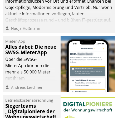
Informationslücken vor Ort und eröffnet Chancen bei
Objektpflege, Modernisierung und Vertrieb. Nur wenn
aktuelle Informationen vorliegen, laufen
Geschäftsprozesse rund – und blühen IT-gestützt auf.
Nadja Hußmann
Mieter-App
Alles dabei: Die neue
SWSG-MieterApp
Über die SWSG-
MieterApp können die
mehr als 50.000 Mieter
mit ihrem
Wohnungsunternehmen
Andreas Lerchner
kommunizieren, auf dem
Laufenden bleiben, Daten
Betriebskostenabrechnung
einsehen und ändern
Siegerteams
oder
„Digitalpioniere der
Wohnungswirtschaft
Schadensmeldungen