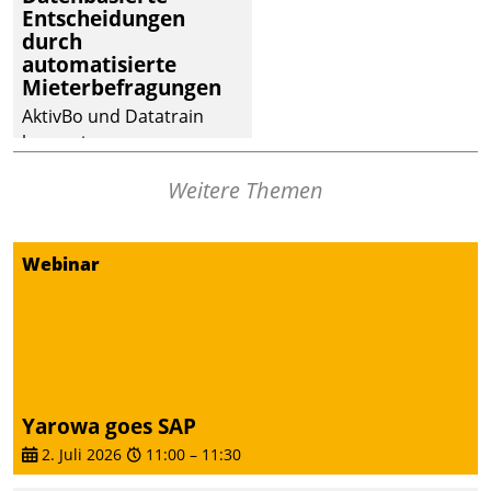
Entscheidungen
Dialogführung ermöglicht
durch
dem externen
automatisierte
Serviceteam, Anrufe von
Mieterbefragungen
Mietenden zügiger und
AktivBo und Datatrain
effizienter zu bearbeiten.
kooperieren –
Immobilienunternehmen
Weitere Themen
profitieren: Die nahtlose
Integration der Lösungen
von AktivBo und
Webinar
Datatrain ermöglicht
automatisiert ausgelöste,
zielgerichtete
Mieterbefragungen – eine
starke Grundlage für
intelligente,
Yarowa goes SAP
datengestützte
2. Juli 2026
11:00
–
11:30
Entscheidungen.