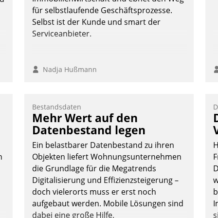
Nadja Hußmann
für selbstlaufende Geschäftsprozesse.
Selbst ist der Kunde und smart der
Serviceanbieter.
Nadja Hußmann
Bestandsdaten
D
Mehr Wert auf den
Datenbestand legen
Ein belastbarer Datenbestand zu ihren
H
n
Objekten liefert Wohnungsunternehmen
F
die Grundlage für die Megatrends
D
Digitalisierung und Effizienzsteigerung –
w
doch vielerorts muss er erst noch
b
aufgebaut werden. Mobile Lösungen sind
I
dabei eine große Hilfe.
s