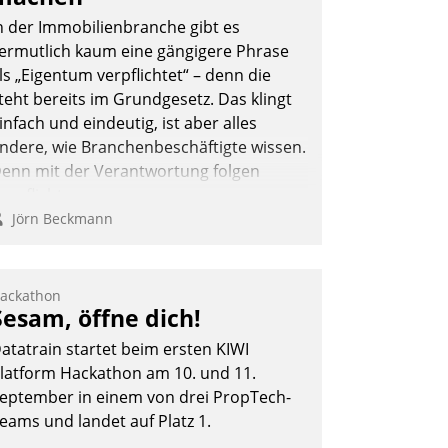
n der Immobilienbranche gibt es
ermutlich kaum eine gängigere Phrase
ls „Eigentum verpflichtet“ – denn die
Andreas Lerchner
teht bereits im Grundgesetz. Das klingt
infach und eindeutig, ist aber alles
ndere, wie Branchenbeschäftigte wissen.
enn mit der Verantwortung folgen
erpflichtungen.
Jörn Beckmann
ackathon
Sesam, öffne dich!
atatrain startet beim ersten KIWI
latform Hackathon am 10. und 11.
eptember in einem von drei PropTech-
eams und landet auf Platz 1.