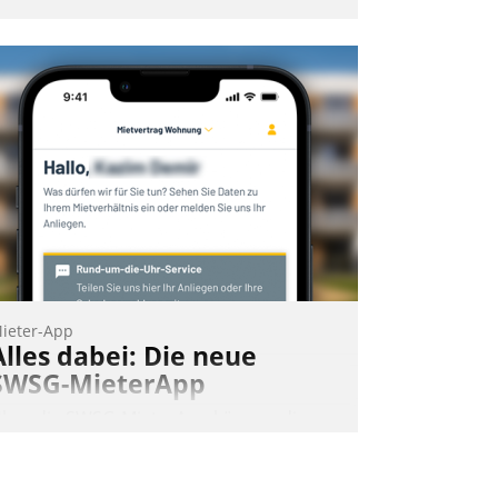
ieter-App
Alles dabei: Die neue
SWSG-MieterApp
ber die SWSG-MieterApp können die
ehr als 50.000 Mieter mit ihrem
ohnungsunternehmen kommunizieren,
uf dem Laufenden bleiben, Daten