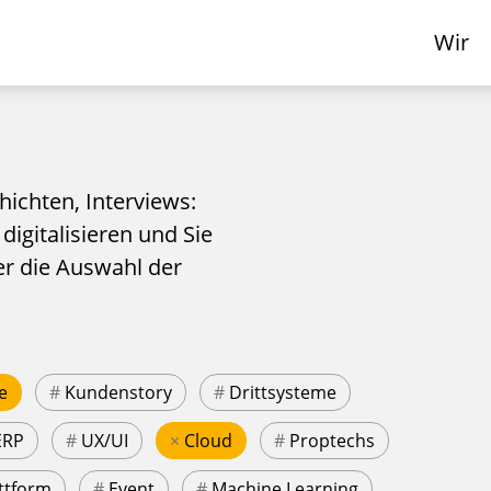
Wir
hichten, Interviews:
 digitalisieren und Sie
er die Auswahl der
e
#
Kundenstory
#
Drittsysteme
ERP
#
UX/UI
×
Cloud
#
Proptechs
ttform
#
Event
#
Machine Learning