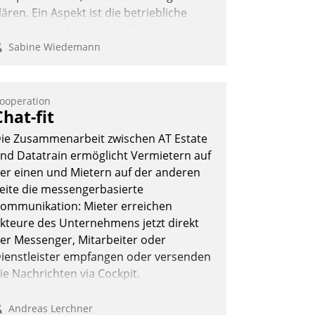
lären. Ein Aspekt ist die betriebliche
ptimierung: Moderne Softwarelösungen
rmöglichen große Einsparungen durch
Sabine Wiedemann
ptimierte und automatisierte Prozesse.
och man darf nicht zu viel erwarten:
llein mit der Einführung einer neuen
ooperation
Chat-fit
oftware ist es nicht getan. Die
igitalisierung erfordert von
ie Zusammenarbeit zwischen AT Estate
nternehmen die Bereitschaft, sich zu
nd Datatrain ermöglicht Vermietern auf
berprüfen, zu hinterfragen und zu
er einen und Mietern auf der anderen
erändern.
eite die messengerbasierte
ommunikation: Mieter erreichen
kteure des Unternehmens jetzt direkt
er Messenger, Mitarbeiter oder
ienstleister empfangen oder versenden
ie Nachrichten via Cockpit.
Andreas Lerchner