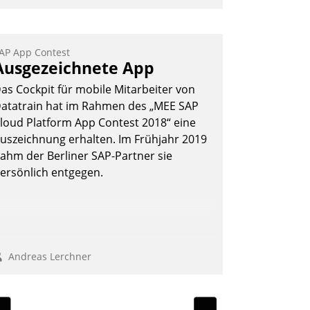
erbrauchsinformation schnell,
uverlässig und leicht bekömmlich bereit:
ie monatlichen Mitteilungen zum
AP App Contest
Ausgezeichnete App
eizungs- und Wasserverbrauch gehen
utomatisiert, vollständig und auf
as Cockpit für mobile Mitarbeiter von
unsch über mehrere zuvor festgelegte
atatrain hat im Rahmen des „MEE SAP
ommunikationswege bei den
loud Platform App Contest 2018“ eine
mpfängern ein.
uszeichnung erhalten. Im Frühjahr 2019
Nadja Hußmann
ahm der Berliner SAP-Partner sie
ersönlich entgegen.
Andreas Lerchner