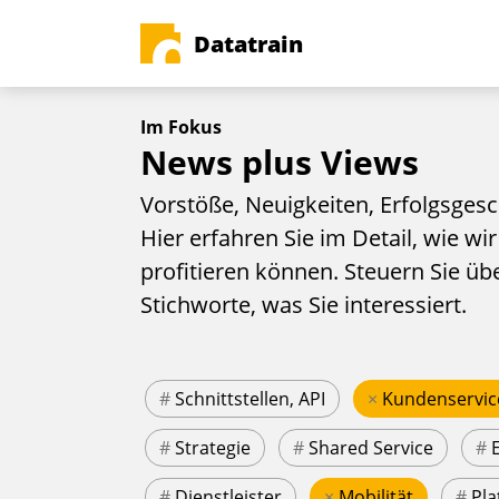
Datatrain
Im Fokus
News plus Views
Vorstöße, Neuigkeiten, Erfolgsgesc
Hier erfahren Sie im Detail, wie wir
profitieren können. Steuern Sie üb
Stichworte, was Sie interessiert.
#
Schnittstellen, API
×
Kundenservic
#
Strategie
#
Shared Service
#
#
Dienstleister
×
Mobilität
#
Pla