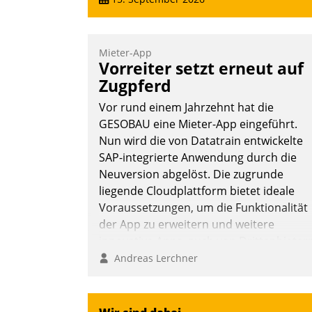
Mieter-App
Vorreiter setzt erneut auf
Zugpferd
Vor rund einem Jahrzehnt hat die
GESOBAU eine Mieter-App eingeführt.
Nun wird die von Datatrain entwickelte
SAP-integrierte Anwendung durch die
Neuversion abgelöst. Die zugrunde
liegende Cloudplattform bietet ideale
Voraussetzungen, um die Funktionalität
der App zu erweitern und weitere
innovative Apps, auch von Drittanbieter
in SAP zu integrieren.
Andreas Lerchner