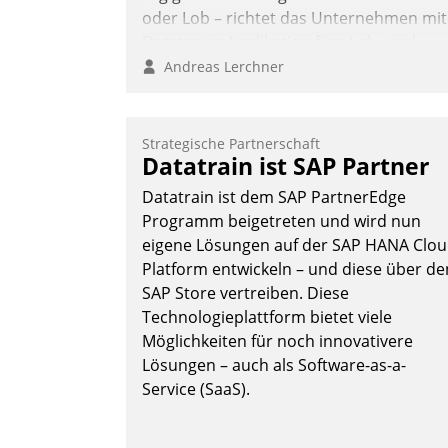
oder Lob – richtet das Unternehmen mit
Datatrains Applikation fürs Lob- und
Beschwerde-Management einen eigene
Andreas Lerchner
Kanal ein.
Strategische Partnerschaft
Datatrain ist SAP Partner
Datatrain ist dem SAP PartnerEdge
Programm beigetreten und wird nun
eigene Lösungen auf der SAP HANA Clo
Platform entwickeln – und diese über de
SAP Store vertreiben. Diese
Technologieplattform bietet viele
Möglichkeiten für noch innovativere
Lösungen – auch als Software-as-a-
Service (SaaS).