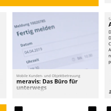
V
z
D
S
H
a
D
W
D
K
C
E
A
n
p
Mobile Kunden- und Objektbetreuung
meravis: Das Büro für
n,
unterwegs
Mehr Flexibilität, weniger Zeitaufwand
und eine einfache Bedienung - das
verspricht das aktuelle Cockpit für mobile