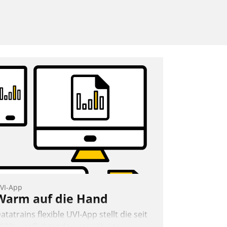
VI-App
Warm auf die Hand
atatrains flexible UVI-App stellt die seit
022 verpflichtende unterjährige