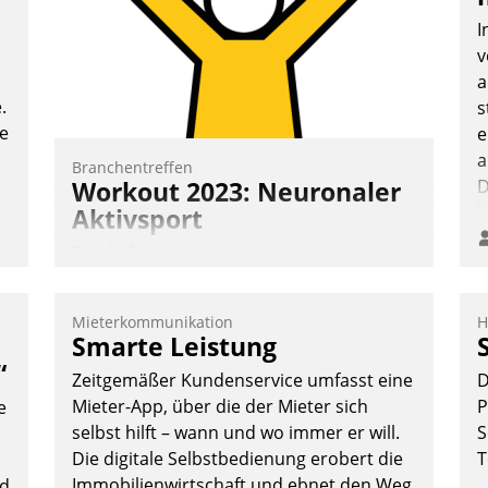
und abnehmendem Nachwuchs?
I
v
a
Nadja Hußmann
.
s
te
e
a
Branchentreffen
Workout 2023: Neuronaler
D
V
Aktivsport
Erst lieferten die Speaker visionäre
Impulse, dann wurden die Gäste selbst
aktiv und sammelten methodisch
Mieterkommunikation
H
Vernetzungsideen fürs Quartier.
Smarte Leistung
Dazwischen zeigte Datatrain, was es
“
Zeitgemäßer Kundenservice umfasst eine
D
Neues zu bieten hat.
Mieter-App, über die der Mieter sich
P
e
selbst hilft – wann und wo immer er will.
S
Die digitale Selbstbedienung erobert die
T
Immobilienwirtschaft und ebnet den Weg
nd