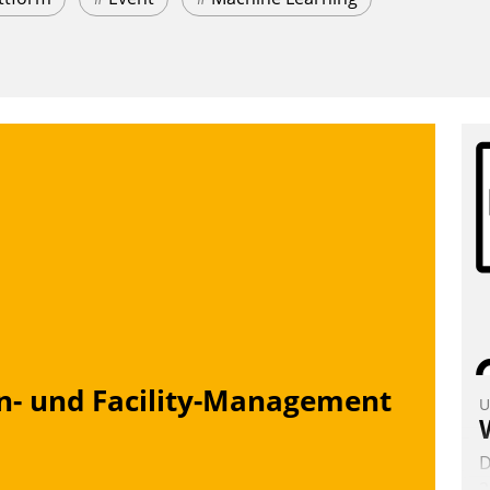
n- und Facility-Management
U
D
2