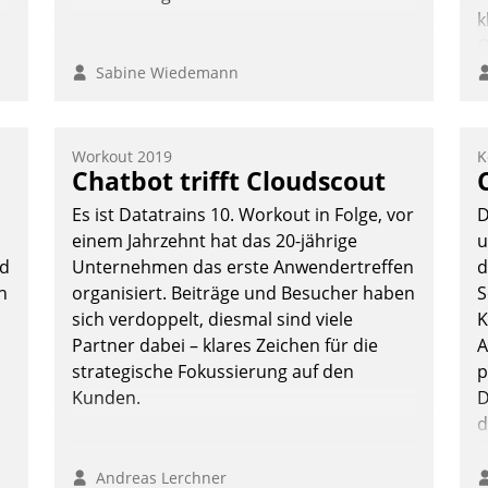
k
O
n
e
Sabine Wiedemann
o
D
A
Workout 2019
K
Chatbot trifft Cloudscout
S
D
Es ist Datatrains 10. Workout in Folge, vor
D
U
einem Jahrzehnt hat das 20-jährige
u
ü
ud
Unternehmen das erste Anwendertreffen
d
v
n
organisiert. Beiträge und Besucher haben
S
sich verdoppelt, diesmal sind viele
K
Partner dabei – klares Zeichen für die
A
strategische Fokussierung auf den
p
Kunden.
D
d
Andreas Lerchner