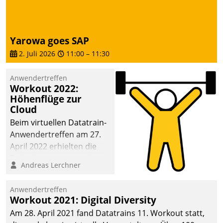
Yarowa goes SAP
2. Juli 2026
11:00
–
11:30
Anwendertreffen
Workout 2022:
Höhenflüge zur
Cloud
Beim virtuellen Datatrain-
Anwendertreffen am 27.
April 2022 erhielten die
Teilnehmerinnen und
Andreas Lerchner
Teilnehmer kurzweilige
Einblicke in innovative
Anwendertreffen
Cloud-Strategien und -
Workout 2021: Digital Diversity
Lösungen mit hohem
Am 28. April 2021 fand Datatrains 11. Workout statt,
Zukunftspotenzial.