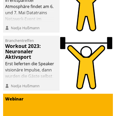
In entspannter
Atmosphäre findet am 6.
und 7. Mai Datatrains
Netzwerk-Event im
Kunden- und Partnerkreis
Nadja Hußmann
statt. Zentrale Frage: Wie
lassen sich
Branchentreffen
Mammutprojekte
Workout 2023:
meistern und Workloads
Neuronaler
Aktivsport
wuppen – bei zunehmend
anspruchsvollen
Erst lieferten die Speaker
Aufgaben und
visionäre Impulse, dann
abnehmendem
wurden die Gäste selbst
Nachwuchs?
aktiv und sammelten
Nadja Hußmann
methodisch
Vernetzungsideen fürs
Webinar
Quartier. Dazwischen
zeigte Datatrain, was es
Neues zu bieten hat.