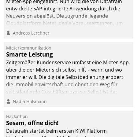
Mieter-App eingeführt. Nun wird die von Datatrain
Dialogführung ermöglicht
entwickelte SAP-integrierte Anwendung durch die
dem externen
Neuversion abgelöst. Die zugrunde liegende
Serviceteam, Anrufe von
Cloudplattform bietet ideale Voraussetzungen, um
Mietenden zügiger und
die Funktionalität der App zu erweitern und weitere
Andreas Lerchner
effizienter zu bearbeiten.
innovative Apps, auch von Drittanbietern, in SAP zu
integrieren.
Mieterkommunikation
Smarte Leistung
Zeitgemäßer Kundenservice umfasst eine Mieter-App,
über die der Mieter sich selbst hilft – wann und wo
immer er will. Die digitale Selbstbedienung erobert
die Immobilienwirtschaft und ebnet den Weg für
selbstlaufende Geschäftsprozesse. Selbst ist der
Kunde und smart der Serviceanbieter.
Nadja Hußmann
Hackathon
Sesam, öffne dich!
Datatrain startet beim ersten KIWI Platform