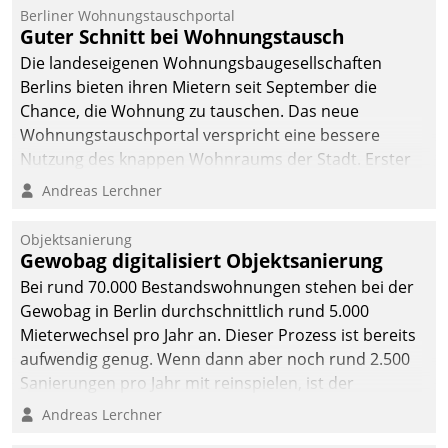
Berliner Wohnungstauschportal
Guter Schnitt bei Wohnungstausch
Die landeseigenen Wohnungsbaugesellschaften
Berlins bieten ihren Mietern seit September die
Chance, die Wohnung zu tauschen. Das neue
Wohnungstauschportal verspricht eine bessere
Nutzung des knappen Wohnraums der Stadt. Erster
Anwendungsfall für Datatrains Lösung API-Hub mit
Andreas Lerchner
Schnittstellen zu den ERP-Systemen der
Unternehmen.
Objektsanierung
Gewobag digitalisiert Objektsanierung
Bei rund 70.000 Bestandswohnungen stehen bei der
Gewobag in Berlin durchschnittlich rund 5.000
Mieterwechsel pro Jahr an. Dieser Prozess ist bereits
aufwendig genug. Wenn dann aber noch rund 2.500
Sanierungen pro Jahr mit reinspielen, ist der
Betreuungs- und Organisationsaufwand immens. Im
Andreas Lerchner
Rahmen ihrer Digitalisierungsstrategie hat das