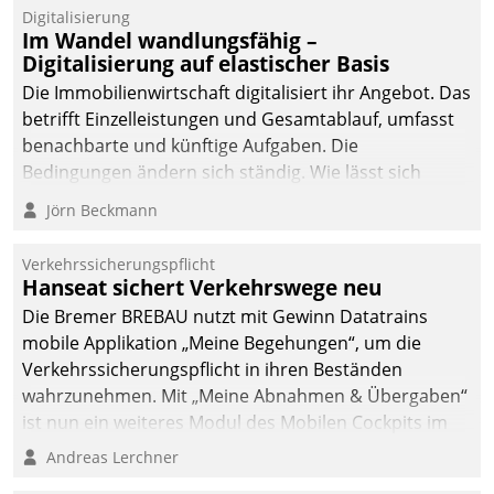
Datatrain.
Digitalisierung
Im Wandel wandlungsfähig –
Digitalisierung auf elastischer Basis
Die Immobilienwirtschaft digitalisiert ihr Angebot. Das
betrifft Einzelleistungen und Gesamtablauf, umfasst
benachbarte und künftige Aufgaben. Die
Bedingungen ändern sich ständig. Wie lässt sich
technisch die Kontrolle wahren und zugleich Freiraum
Jörn Beckmann
fürs Wachsen öffnen?
Verkehrssicherungspflicht
Hanseat sichert Verkehrswege neu
Die Bremer BREBAU nutzt mit Gewinn Datatrains
mobile Applikation „Meine Begehungen“, um die
Verkehrssicherungspflicht in ihren Beständen
wahrzunehmen. Mit „Meine Abnahmen & Übergaben“
ist nun ein weiteres Modul des Mobilen Cockpits im
Einsatz.
Andreas Lerchner