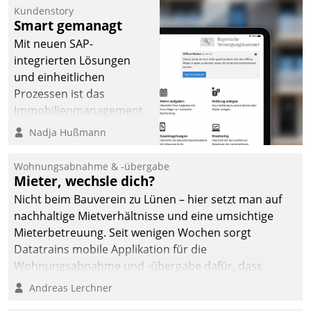
Kundenstory
Smart gemanagt
Mit neuen SAP-
integrierten Lösungen
und einheitlichen
Prozessen ist das
Immobilienmanagement
der Bayerischen
Nadja Hußmann
Versorgungskammer im
Ressort Kapitalanlage für
Wohnungsabnahme & -übergabe
künftige Aufgaben und
Mieter, wechsle dich?
Herausforderungen
Nicht beim Bauverein zu Lünen – hier setzt man auf
gerüstet.
nachhaltige Mietverhältnisse und eine umsichtige
Mieterbetreuung. Seit wenigen Wochen sorgt
Datatrains mobile Applikation für die
Wohnungsabnahme und -übergabe dafür, dass
Mieter wohlgeordnet kommen und, so es sein muss,
Andreas Lerchner
gehen können.