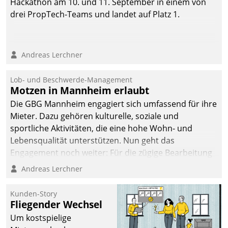
Hackathon am 10. und 11. September in einem von
drei PropTech-Teams und landet auf Platz 1.
Andreas Lerchner
Lob- und Beschwerde-Management
Motzen in Mannheim erlaubt
Die GBG Mannheim engagiert sich umfassend für ihre
Mieter. Dazu gehören kulturelle, soziale und
sportliche Aktivitäten, die eine hohe Wohn- und
Lebensqualität unterstützen. Nun geht das
Engagement noch weiter: Für die zügige Bearbeitung
von Beschwerden – oder Lob – richtet das
Andreas Lerchner
Unternehmen mit Datatrains Applikation fürs Lob-
und Beschwerde-Management einen eigenen Kanal
Kunden-Story
ein.
Fliegender Wechsel
Um kostspielige