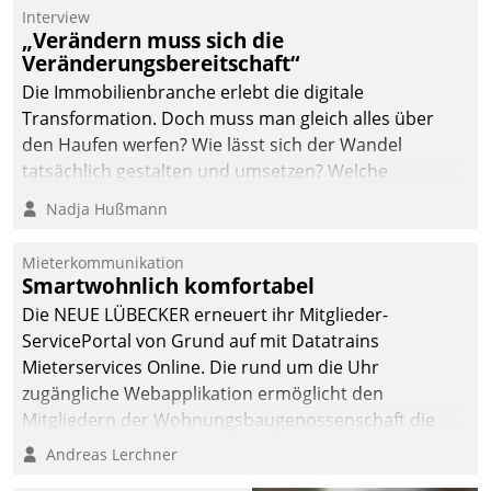
Die monatlichen
Interview
Mitteilungen zum
„Verändern muss sich die
Veränderungsbereitschaft“
Heizungs- und
Wasserverbrauch gehen
Die Immobilienbranche erlebt die digitale
automatisiert, vollständig
Transformation. Doch muss man gleich alles über
und auf Wunsch über
den Haufen werfen? Wie lässt sich der Wandel
mehrere zuvor
tatsächlich gestalten und umsetzen? Welche
festgelegte
Argumente zählen wirklich?
Nadja Hußmann
Kommunikationswege bei
den Empfängern ein.
Mieterkommunikation
Smartwohnlich komfortabel
Die NEUE LÜBECKER erneuert ihr Mitglieder-
ServicePortal von Grund auf mit Datatrains
Mieterservices Online. Die rund um die Uhr
zugängliche Webapplikation ermöglicht den
Mitgliedern der Wohnungs­bau­genossenschaft die
Kontaktaufnahme per Smartphone, Tablet oder PC.
Andreas Lerchner