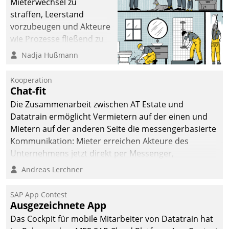
Mieterwechsel zu
straffen, Leerstand
vorzubeugen und Akteure
wie Prozesse fließend zu
vernetzen, nutzt die
Nadja Hußmann
Berliner Gewobag seit
Jahresbeginn eine
Kooperation
Überblick, Einsicht und
Chat-fit
Eingriff bietende Lösung.
Die Zusammenarbeit zwischen AT Estate und
Zur Entwicklung setzte
Datatrain ermöglicht Vermietern auf der einen und
man auf
Mietern auf der anderen Seite die messengerbasierte
Cloudtechnologie,
Kommunikation: Mieter erreichen Akteure des
bewährte und Startup-
Unternehmens jetzt direkt per Messenger,
Partner sowie erstmals
Mitarbeiter oder Dienstleister empfangen oder
Andreas Lerchner
agile Projektmethoden.
versenden die Nachrichten via Cockpit.
SAP App Contest
Ausgezeichnete App
Das Cockpit für mobile Mitarbeiter von Datatrain hat