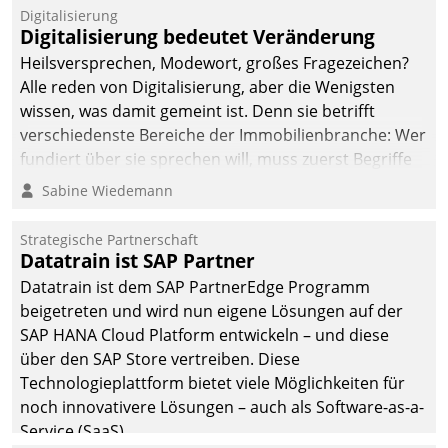
befolgt werden.
Digitalisierung
Digitalisierung bedeutet Veränderung
Heilsversprechen, Modewort, großes Fragezeichen?
Alle reden von Digitalisierung, aber die Wenigsten
wissen, was damit gemeint ist. Denn sie betrifft
verschiedenste Bereiche der Immobilienbranche: Wer
fundiert über sie sprechen will, muss zuerst Begriffe
klären. Ein Aspekt ist die betriebliche Optimierung:
Sabine Wiedemann
Moderne Softwarelösungen ermöglichen große
Einsparungen durch optimierte und automatisierte
Strategische Partnerschaft
Prozesse. Doch man darf nicht zu viel erwarten: Allein
Datatrain ist SAP Partner
mit der Einführung einer neuen Software ist es nicht
Datatrain ist dem SAP PartnerEdge Programm
getan. Die Digitalisierung erfordert von Unternehmen
beigetreten und wird nun eigene Lösungen auf der
die Bereitschaft, sich zu überprüfen, zu hinterfragen
SAP HANA Cloud Platform entwickeln – und diese
und zu verändern.
über den SAP Store vertreiben. Diese
Technologieplattform bietet viele Möglichkeiten für
noch innovativere Lösungen – auch als Software-as-a-
Service (SaaS).