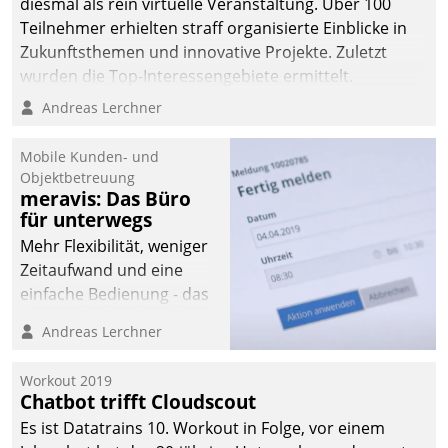
diesmal als rein virtuelle Veranstaltung. Über 100
Teilnehmer erhielten straff organisierte Einblicke in
Zukunftsthemen und innovative Projekte. Zuletzt
wurden die Top-Interessengebiete ermittelt.
Andreas Lerchner
Mobile Kunden- und
Objektbetreuung
meravis: Das Büro
für unterwegs
Mehr Flexibilität, weniger
Zeitaufwand und eine
einfache Bedienung - das
verspricht das aktuelle
Andreas Lerchner
Cockpit für mobile
Mitarbeiter von
Workout 2019
Datatrain. Die meravis
Chatbot trifft Cloudscout
Wohnungsbau- und
Es ist Datatrains 10. Workout in Folge, vor einem
Immobilien GmbH hat