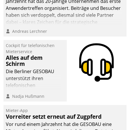
Jahrzehnt hat das 20-jährige Unternehmen das erste
sich dabei für den Betrieb
Anwendertreffen organisiert. Beiträge und Besucher
der Lösung über die SAP
haben sich verdoppelt, diesmal sind viele Partner
Cloud Platform
dabei – klares Zeichen für die strategische
entschieden - als erstes
Fokussierung auf den Kunden.
Andreas Lerchner
Unternehmen am
Wohnungsmarkt.
Cockpit für telefonischen
Mieterservice
Alles auf dem
Schirm
Die Berliner GESOBAU
unterstützt ihren
telefonischen
Mieterservice mit einem
Nadja Hußmann
digitalen Cockpit, das
situationsbezogen
Mieter-App
passende Fragen und
Vorreiter setzt erneut auf Zugpferd
Schlagworte auswirft.
Vor rund einem Jahrzehnt hat die GESOBAU eine
Eine intuitive