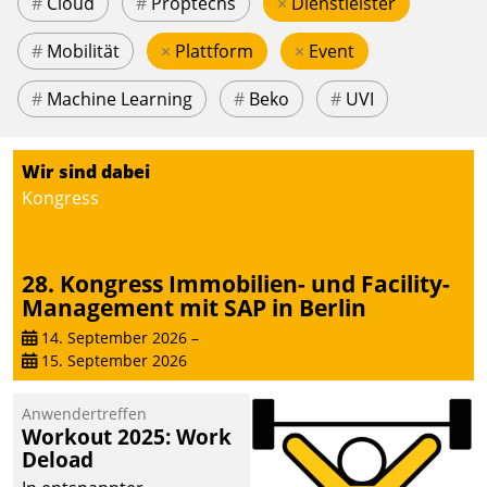
#
Cloud
#
Proptechs
×
Dienstleister
#
Mobilität
×
Plattform
×
Event
#
Machine Learning
#
Beko
#
UVI
Wir sind dabei
Kongress
28. Kongress Immobilien- und Facility-
Management mit SAP in Berlin
14. September 2026
–
15. September 2026
Anwendertreffen
Workout 2025: Work
Deload