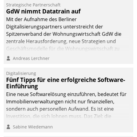
kommunale Wohnungsbauunternehmen daher
Strategische Partnerschaft
gemeinsam mit der Berliner Datatrain GmbH den
GdW nimmt Datatrain auf
Teilprozess der Objektsanierung digitalisiert.
Mit der Aufnahme des Berliner
Digitalisierungspartners unterstreicht der
Spitzenverband der Wohnungswirtschaft GdW die
zentrale Herausforderung, neue Strategien und
Geschäftsmodelle für die Wohnungswirtschaft zu
entwickeln.
Andreas Lerchner
Digitalisierung
Fünf Tipps für eine erfolgreiche Software-
Einführung
Eine neue Softwarelösung einzuführen, bedeutet für
Immobilienverwaltungen nicht nur finanziellen,
sondern auch personellen Aufwand. Es ist eine
Investition, die sich lohnen muss. Das Ziel: die
nachhaltige Optimierung der Geschäftsabläufe. Damit
Sabine Wiedemann
dieses Ziel erreicht wird, sollten einige Grundregeln