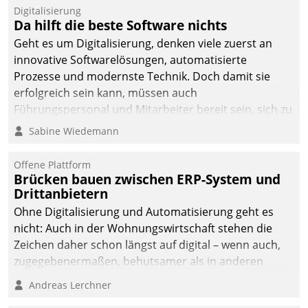
Digitalisierung
Da hilft die beste Software nichts
Geht es um Digitalisierung, denken viele zuerst an
innovative Softwarelösungen, automatisierte
Prozesse und modernste Technik. Doch damit sie
erfolgreich sein kann, müssen auch
Führungspersonal und Mitarbeiter bereit sein, sich zu
verändern und anzupassen, sonst werden sie an ihr
Sabine Wiedemann
scheitern.
Offene Plattform
Brücken bauen zwischen ERP-System und
Drittanbietern
Ohne Digitalisierung und Automatisierung geht es
nicht: Auch in der Wohnungswirtschaft stehen die
Zeichen daher schon längst auf digital – wenn auch,
zugegebenermaßen, behutsamer als in anderen
Branchen.
Andreas Lerchner