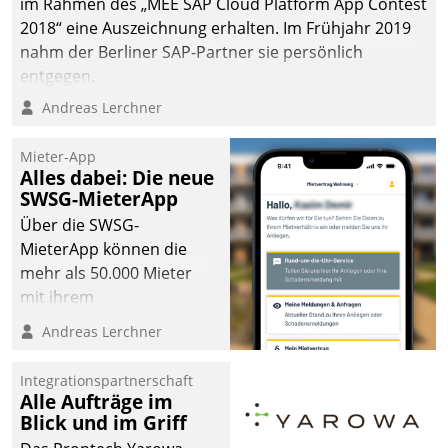
im Rahmen des „MEE SAP Cloud Platform App Contest
2018“ eine Auszeichnung erhalten. Im Frühjahr 2019
nahm der Berliner SAP-Partner sie persönlich
entgegen.
Andreas Lerchner
Mieter-App
Alles dabei: Die neue
SWSG-MieterApp
Über die SWSG-
MieterApp können die
mehr als 50.000 Mieter
mit ihrem
Wohnungsunternehmen
Andreas Lerchner
kommunizieren, auf dem
Laufenden bleiben, Daten
Integrationspartnerschaft
einsehen und ändern
Alle Aufträge im
oder
Blick und im Griff
Schadensmeldungen