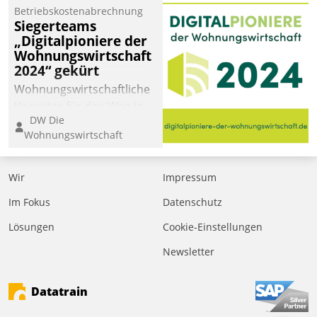
Betriebskostenabrechnung
Siegerteams
„Digitalpioniere der
Wohnungswirtschaft
2024“ gekürt
Wohnungswirtschaftliche
Vorreiter für den Weg in
DW Die
eine digitale Zukunft zu
Wohnungswirtschaft
finden, ist das Ziel des
Awards „Digitalpioniere
der
Wir
Impressum
Wohnungswirtschaft“.
Im Fokus
Datenschutz
Bewerben können sich
dafür ein Team
Lösungen
Cookie-Einstellungen
bestehend aus
Newsletter
Wohnungsunternehmen
und PropTech.
Datatrain