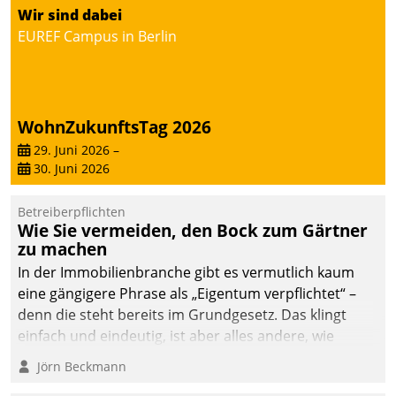
von AktivBo und
Wir sind dabei
Datatrain ermöglicht
EUREF Campus in Berlin
automatisiert ausgelöste,
zielgerichtete
Mieterbefragungen – eine
starke Grundlage für
WohnZukunftsTag 2026
intelligente,
datengestützte
29. Juni 2026
–
30. Juni 2026
Entscheidungen.
Betreiberpflichten
Wie Sie vermeiden, den Bock zum Gärtner
zu machen
In der Immobilienbranche gibt es vermutlich kaum
eine gängigere Phrase als „Eigentum verpflichtet“ –
denn die steht bereits im Grundgesetz. Das klingt
einfach und eindeutig, ist aber alles andere, wie
Branchenbeschäftigte wissen. Denn mit der
Jörn Beckmann
Verantwortung folgen Verpflichtungen.