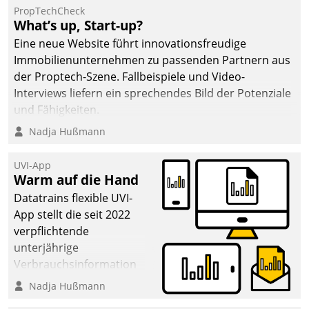
PropTechCheck
What’s up, Start-up?
Eine neue Website führt innovationsfreudige
Immobilienunternehmen zu passenden Partnern aus
der Proptech-Szene. Fallbeispiele und Video-
Interviews liefern ein sprechendes Bild der Potenziale
und Fähigkeiten.
Nadja Hußmann
UVI-App
Warm auf die Hand
Datatrains flexible UVI-
App stellt die seit 2022
verpflichtende
unterjährige
Verbrauchsinformation
schnell, zuverlässig und
Nadja Hußmann
leicht bekömmlich bereit: