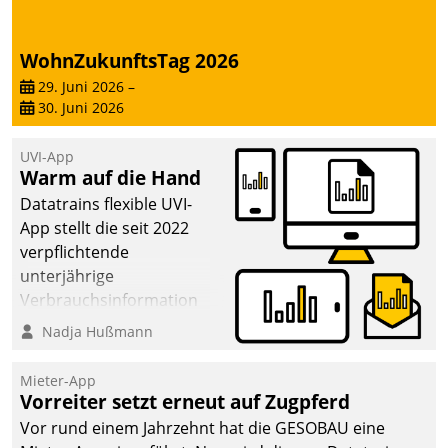
WohnZukunftsTag 2026
29. Juni 2026
–
30. Juni 2026
UVI-App
Warm auf die Hand
Datatrains flexible UVI-
App stellt die seit 2022
verpflichtende
unterjährige
Verbrauchsinformation
schnell, zuverlässig und
Nadja Hußmann
leicht bekömmlich bereit:
Die monatlichen
Mieter-App
Mitteilungen zum
Vorreiter setzt erneut auf Zugpferd
Heizungs- und
Vor rund einem Jahrzehnt hat die GESOBAU eine
Wasserverbrauch gehen