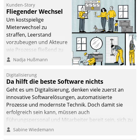
befolgt werden.
Kunden-Story
Fliegender Wechsel
Um kostspielige
Mieterwechsel zu
straffen, Leerstand
vorzubeugen und Akteure
wie Prozesse fließend zu
vernetzen, nutzt die
Nadja Hußmann
Berliner Gewobag seit
Jahresbeginn eine
Digitalisierung
Überblick, Einsicht und
Da hilft die beste Software nichts
Eingriff bietende Lösung.
Geht es um Digitalisierung, denken viele zuerst an
Zur Entwicklung setzte
innovative Softwarelösungen, automatisierte
man auf
Prozesse und modernste Technik. Doch damit sie
Cloudtechnologie,
erfolgreich sein kann, müssen auch
bewährte und Startup-
Führungspersonal und Mitarbeiter bereit sein, sich zu
Partner sowie erstmals
verändern und anzupassen, sonst werden sie an ihr
Sabine Wiedemann
agile Projektmethoden.
scheitern.