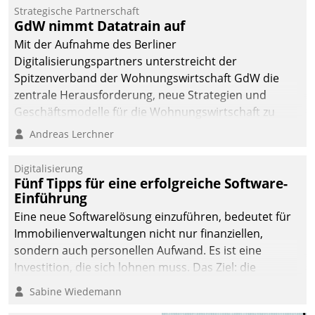
kommunale Wohnungsbauunternehmen daher
Strategische Partnerschaft
gemeinsam mit der Berliner Datatrain GmbH den
GdW nimmt Datatrain auf
Teilprozess der Objektsanierung digitalisiert.
Mit der Aufnahme des Berliner
Digitalisierungspartners unterstreicht der
Spitzenverband der Wohnungswirtschaft GdW die
zentrale Herausforderung, neue Strategien und
Geschäftsmodelle für die Wohnungswirtschaft zu
entwickeln.
Andreas Lerchner
Digitalisierung
Fünf Tipps für eine erfolgreiche Software-
Einführung
Eine neue Softwarelösung einzuführen, bedeutet für
Immobilienverwaltungen nicht nur finanziellen,
sondern auch personellen Aufwand. Es ist eine
Investition, die sich lohnen muss. Das Ziel: die
nachhaltige Optimierung der Geschäftsabläufe. Damit
Sabine Wiedemann
dieses Ziel erreicht wird, sollten einige Grundregeln