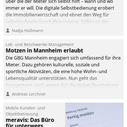
über die der Mieter sich selbst hilft – wann und wo
immer er will. Die digitale Selbstbedienung erobert
die Immobilienwirtschaft und ebnet den Weg für
selbstlaufende Geschäftsprozesse. Selbst ist der
Kunde und smart der Serviceanbieter.
Nadja Hußmann
Lob- und Beschwerde-Management
Motzen in Mannheim erlaubt
Die GBG Mannheim engagiert sich umfassend für ihre
Mieter. Dazu gehören kulturelle, soziale und
sportliche Aktivitäten, die eine hohe Wohn- und
Lebensqualität unterstützen. Nun geht das
Engagement noch weiter: Für die zügige Bearbeitung
von Beschwerden – oder Lob – richtet das
Andreas Lerchner
Unternehmen mit Datatrains Applikation fürs Lob-
und Beschwerde-Management einen eigenen Kanal
Mobile Kunden- und
ein.
Objektbetreuung
meravis: Das Büro
für unterwegs