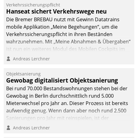
Verkehrssicherungspflicht
Hanseat sichert Verkehrswege neu
Die Bremer BREBAU nutzt mit Gewinn Datatrains
mobile Applikation „Meine Begehungen“, um die
Verkehrssicherungspflicht in ihren Beständen
wahrzunehmen. Mit „Meine Abnahmen & Übergaben“
ist nun ein weiteres Modul des Mobilen Cockpits im
Einsatz.
Andreas Lerchner
Objektsanierung
Gewobag digitalisiert Objektsanierung
Bei rund 70.000 Bestandswohnungen stehen bei der
Gewobag in Berlin durchschnittlich rund 5.000
Mieterwechsel pro Jahr an. Dieser Prozess ist bereits
aufwendig genug. Wenn dann aber noch rund 2.500
Sanierungen pro Jahr mit reinspielen, ist der
Betreuungs- und Organisationsaufwand immens. Im
Andreas Lerchner
Rahmen ihrer Digitalisierungsstrategie hat das