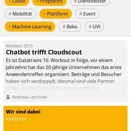
×
Cloud
×
Proptechs
#
Dienstleister
#
Mobilität
×
Plattform
#
Event
×
Machine Learning
#
Beko
#
UVI
Workout 2019
Chatbot trifft Cloudscout
Es ist Datatrains 10. Workout in Folge, vor einem
Jahrzehnt hat das 20-jährige Unternehmen das erste
Anwendertreffen organisiert. Beiträge und Besucher
haben sich verdoppelt, diesmal sind viele Partner
dabei – klares Zeichen für die strategische
Fokussierung auf den Kunden.
Andreas Lerchner
Wir sind dabei
Kongress