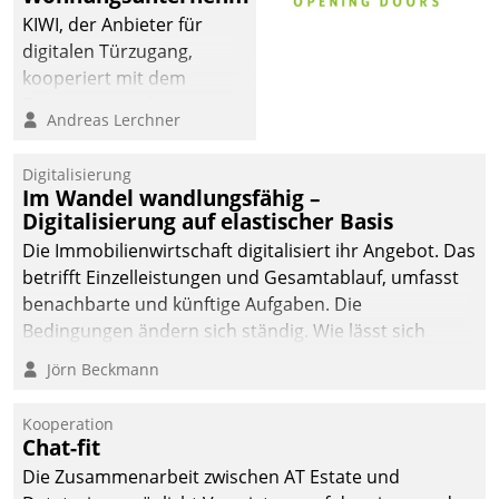
KIWI, der Anbieter für
digitalen Türzugang,
kooperiert mit dem
Beratungs- und
Andreas Lerchner
Softwareentwicklungshaus
Datatrain.
Digitalisierung
Im Wandel wandlungsfähig –
Digitalisierung auf elastischer Basis
Die Immobilienwirtschaft digitalisiert ihr Angebot. Das
betrifft Einzelleistungen und Gesamtablauf, umfasst
benachbarte und künftige Aufgaben. Die
Bedingungen ändern sich ständig. Wie lässt sich
technisch die Kontrolle wahren und zugleich Freiraum
Jörn Beckmann
fürs Wachsen öffnen?
Kooperation
Chat-fit
Die Zusammenarbeit zwischen AT Estate und