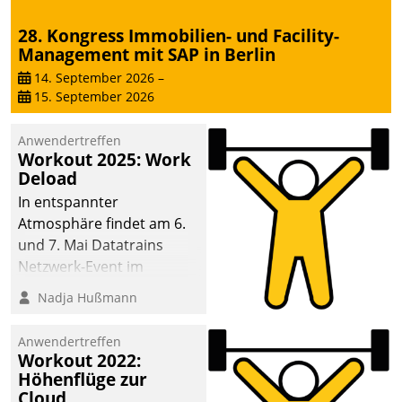
28. Kongress Immobilien- und Facility-
Management mit SAP in Berlin
14. September 2026
–
15. September 2026
Anwendertreffen
Workout 2025: Work
Deload
In entspannter
Atmosphäre findet am 6.
und 7. Mai Datatrains
Netzwerk-Event im
Kunden- und Partnerkreis
Nadja Hußmann
statt. Zentrale Frage: Wie
lassen sich
Anwendertreffen
Mammutprojekte
Workout 2022:
meistern und Workloads
Höhenflüge zur
Cloud
wuppen – bei zunehmend