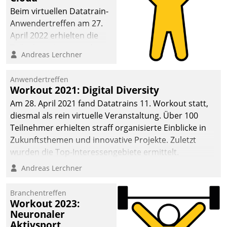
anspruchsvollen
Beim virtuellen Datatrain-
Aufgaben und
Anwendertreffen am 27.
abnehmendem
April 2022 erhielten die
Nachwuchs?
Teilnehmerinnen und
Andreas Lerchner
Teilnehmer kurzweilige
Einblicke in innovative
Anwendertreffen
Cloud-Strategien und -
Workout 2021: Digital Diversity
Lösungen mit hohem
Am 28. April 2021 fand Datatrains 11. Workout statt,
Zukunftspotenzial.
diesmal als rein virtuelle Veranstaltung. Über 100
Teilnehmer erhielten straff organisierte Einblicke in
Zukunftsthemen und innovative Projekte. Zuletzt
wurden die Top-Interessengebiete ermittelt.
Andreas Lerchner
Branchentreffen
Workout 2023:
Neuronaler
Aktivsport