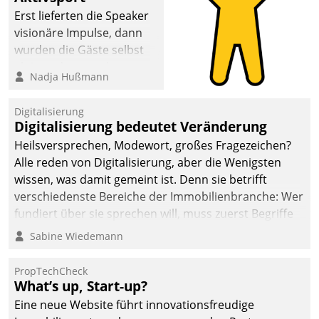
Erst lieferten die Speaker
visionäre Impulse, dann
wurden die Gäste selbst
aktiv und sammelten
Nadja Hußmann
methodisch
Vernetzungsideen fürs
Digitalisierung
Quartier. Dazwischen
Digitalisierung bedeutet Veränderung
zeigte Datatrain, was es
Heilsversprechen, Modewort, großes Fragezeichen?
Neues zu bieten hat.
Alle reden von Digitalisierung, aber die Wenigsten
wissen, was damit gemeint ist. Denn sie betrifft
verschiedenste Bereiche der Immobilienbranche: Wer
fundiert über sie sprechen will, muss zuerst Begriffe
klären. Ein Aspekt ist die betriebliche Optimierung:
Sabine Wiedemann
Moderne Softwarelösungen ermöglichen große
Einsparungen durch optimierte und automatisierte
PropTechCheck
Prozesse. Doch man darf nicht zu viel erwarten: Allein
What’s up, Start-up?
mit der Einführung einer neuen Software ist es nicht
Eine neue Website führt innovationsfreudige
getan. Die Digitalisierung erfordert von Unternehmen