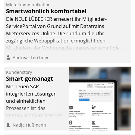
Mieterkommunikation
Smartwohnlich komfortabel
Die NEUE LÜBECKER erneuert ihr Mitglieder-
ServicePortal von Grund auf mit Datatrains
Mieterservices Online. Die rund um die Uhr
zugängliche Webapplikation ermöglicht den
Mitgliedern der Wohnungs­bau­genossenschaft die
Kontaktaufnahme per Smartphone, Tablet oder PC.
Andreas Lerchner
Kundenstory
Smart gemanagt
Mit neuen SAP-
integrierten Lösungen
und einheitlichen
Prozessen ist das
Immobilienmanagement
der Bayerischen
Nadja Hußmann
Versorgungskammer im