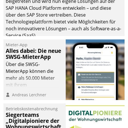
beigetreten und wird nun eigene Lösungen auf der
SAP HANA Cloud Platform entwickeln – und diese
über den SAP Store vertreiben. Diese
Technologieplattform bietet viele Möglichkeiten für
noch innovativere Lösungen – auch als Software-as-a-
Service (SaaS).
Mieter-App
Alles dabei: Die neue
SWSG-MieterApp
Über die SWSG-
MieterApp können die
mehr als 50.000 Mieter
mit ihrem
Wohnungsunternehmen
Andreas Lerchner
kommunizieren, auf dem
Laufenden bleiben, Daten
Betriebskostenabrechnung
einsehen und ändern
Siegerteams
oder
„Digitalpioniere der
Wohnungswirtschaft
Schadensmeldungen