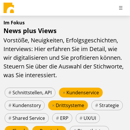
Im Fokus
News plus Views
Vorstöße, Neuigkeiten, Erfolgsgeschichten,
Interviews: Hier erfahren Sie im Detail, wie
wir digitalisieren und Sie profitieren können.
Steuern Sie über die Auswahl der Stichworte,
was Sie interessiert.
#
Schnittstellen, API
×
Kundenservice
#
Kundenstory
×
Drittsysteme
#
Strategie
#
Shared Service
#
ERP
#
UX/UI