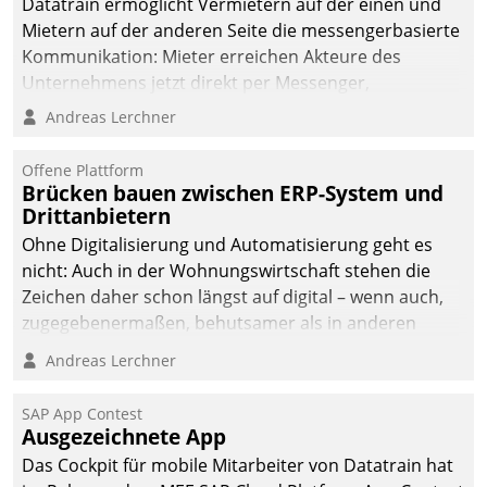
Datatrain ermöglicht Vermietern auf der einen und
Mietern auf der anderen Seite die messengerbasierte
Kommunikation: Mieter erreichen Akteure des
Unternehmens jetzt direkt per Messenger,
Mitarbeiter oder Dienstleister empfangen oder
Andreas Lerchner
versenden die Nachrichten via Cockpit.
Offene Plattform
Brücken bauen zwischen ERP-System und
Drittanbietern
Ohne Digitalisierung und Automatisierung geht es
nicht: Auch in der Wohnungswirtschaft stehen die
Zeichen daher schon längst auf digital – wenn auch,
zugegebenermaßen, behutsamer als in anderen
Branchen.
Andreas Lerchner
SAP App Contest
Ausgezeichnete App
Das Cockpit für mobile Mitarbeiter von Datatrain hat