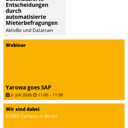
Entscheidungen
durch
automatisierte
Mieterbefragungen
AktivBo und Datatrain
kooperieren –
Immobilienunternehmen
Webinar
profitieren: Die nahtlose
Integration der Lösungen
von AktivBo und
Datatrain ermöglicht
automatisiert ausgelöste,
zielgerichtete
Yarowa goes SAP
Mieterbefragungen – eine
2. Juli 2026
11:00
–
11:30
starke Grundlage für
intelligente,
Wir sind dabei
datengestützte
EUREF Campus in Berlin
Entscheidungen.