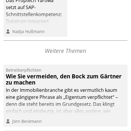
Das Proptech Yarowa
Dialogführung ermöglicht
setzt auf SAP-
dem externen
Schnittstellenkompetenz:
Serviceteam, Anrufe von
Datatrain integriert
Mietenden zügiger und
Yarowas Portal zur
Nadja Hußmann
effizienter zu bearbeiten.
Vergabe und Verwaltung
von Aufträgen der
operativen
Weitere Themen
Instandhaltung in die
SAP-Systemlandschaft
Betreiberpflichten
deutscher
Wie Sie vermeiden, den Bock zum Gärtner
Wohnungsunternehmen
zu machen
– und beschleunigt damit
In der Immobilienbranche gibt es vermutlich kaum
den Weg vom
eine gängigere Phrase als „Eigentum verpflichtet“ –
Mieteranliegen zum
denn die steht bereits im Grundgesetz. Das klingt
Dienstleisterauftrag.
einfach und eindeutig, ist aber alles andere, wie
Branchenbeschäftigte wissen. Denn mit der
Jörn Beckmann
Verantwortung folgen Verpflichtungen.