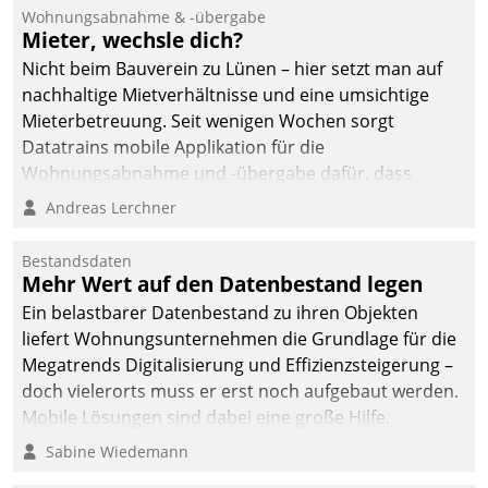
Ressort Kapitalanlage für
Wohnungsabnahme & -übergabe
künftige Aufgaben und
Mieter, wechsle dich?
Herausforderungen
Nicht beim Bauverein zu Lünen – hier setzt man auf
gerüstet.
nachhaltige Mietverhältnisse und eine umsichtige
Mieterbetreuung. Seit wenigen Wochen sorgt
Datatrains mobile Applikation für die
Wohnungsabnahme und -übergabe dafür, dass
Mieter wohlgeordnet kommen und, so es sein muss,
Andreas Lerchner
gehen können.
Bestandsdaten
Mehr Wert auf den Datenbestand legen
Ein belastbarer Datenbestand zu ihren Objekten
liefert Wohnungsunternehmen die Grundlage für die
Megatrends Digitalisierung und Effizienzsteigerung –
doch vielerorts muss er erst noch aufgebaut werden.
Mobile Lösungen sind dabei eine große Hilfe.
Sabine Wiedemann