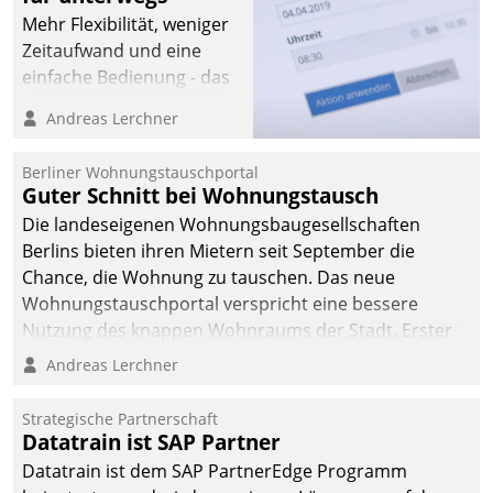
Mehr Flexibilität, weniger
Zeitaufwand und eine
einfache Bedienung - das
verspricht das aktuelle
Andreas Lerchner
Cockpit für mobile
Mitarbeiter von
Berliner Wohnungstauschportal
Datatrain. Die meravis
Guter Schnitt bei Wohnungstausch
Wohnungsbau- und
Die landeseigenen Wohnungsbaugesellschaften
Immobilien GmbH hat
Berlins bieten ihren Mietern seit September die
sich dabei für den Betrieb
Chance, die Wohnung zu tauschen. Das neue
der Lösung über die SAP
Wohnungstauschportal verspricht eine bessere
Cloud Platform
Nutzung des knappen Wohnraums der Stadt. Erster
entschieden - als erstes
Anwendungsfall für Datatrains Lösung API-Hub mit
Andreas Lerchner
Unternehmen am
Schnittstellen zu den ERP-Systemen der
Wohnungsmarkt.
Unternehmen.
Strategische Partnerschaft
Datatrain ist SAP Partner
Datatrain ist dem SAP PartnerEdge Programm