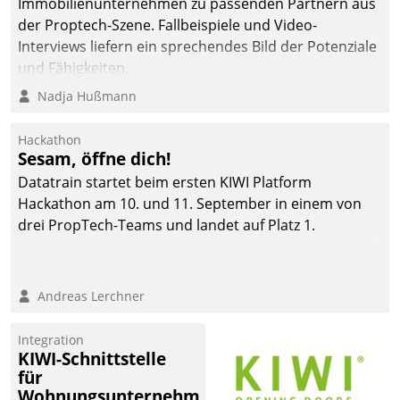
Immobilienunternehmen zu passenden Partnern aus
die Bereitschaft, sich zu überprüfen, zu hinterfragen
der Proptech-Szene. Fallbeispiele und Video-
und zu verändern.
Interviews liefern ein sprechendes Bild der Potenziale
und Fähigkeiten.
Nadja Hußmann
Hackathon
Sesam, öffne dich!
Datatrain startet beim ersten KIWI Platform
Hackathon am 10. und 11. September in einem von
drei PropTech-Teams und landet auf Platz 1.
Andreas Lerchner
Integration
KIWI-Schnittstelle
für
Wohnungsunternehmen