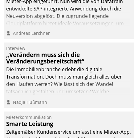
Mieter-App eingeführt. Nun wird die von Datatrain
automatisiert, vollständig
entwickelte SAP-integrierte Anwendung durch die
und auf Wunsch über
Neuversion abgelöst. Die zugrunde liegende
mehrere zuvor
Cloudplattform bietet ideale Voraussetzungen, um
festgelegte
die Funktionalität der App zu erweitern und weitere
Andreas Lerchner
Kommunikationswege bei
innovative Apps, auch von Drittanbietern, in SAP zu
den Empfängern ein.
integrieren.
Interview
„Verändern muss sich die
Veränderungsbereitschaft“
Die Immobilienbranche erlebt die digitale
Transformation. Doch muss man gleich alles über
den Haufen werfen? Wie lässt sich der Wandel
tatsächlich gestalten und umsetzen? Welche
Argumente zählen wirklich?
Nadja Hußmann
Mieterkommunikation
Smarte Leistung
Zeitgemäßer Kundenservice umfasst eine Mieter-App,