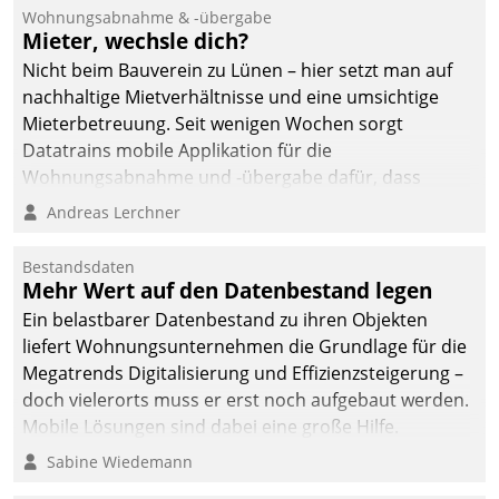
Ressort Kapitalanlage für
Wohnungsabnahme & -übergabe
künftige Aufgaben und
Mieter, wechsle dich?
Herausforderungen
Nicht beim Bauverein zu Lünen – hier setzt man auf
gerüstet.
nachhaltige Mietverhältnisse und eine umsichtige
Mieterbetreuung. Seit wenigen Wochen sorgt
Datatrains mobile Applikation für die
Wohnungsabnahme und -übergabe dafür, dass
Mieter wohlgeordnet kommen und, so es sein muss,
Andreas Lerchner
gehen können.
Bestandsdaten
Mehr Wert auf den Datenbestand legen
Ein belastbarer Datenbestand zu ihren Objekten
liefert Wohnungsunternehmen die Grundlage für die
Megatrends Digitalisierung und Effizienzsteigerung –
doch vielerorts muss er erst noch aufgebaut werden.
Mobile Lösungen sind dabei eine große Hilfe.
Sabine Wiedemann