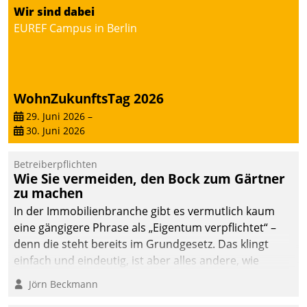
Wir sind dabei
deutscher
EUREF Campus in Berlin
Wohnungsunternehmen
– und beschleunigt damit
den Weg vom
Mieteranliegen zum
Dienstleisterauftrag.
WohnZukunftsTag 2026
29. Juni 2026
–
30. Juni 2026
Betreiberpflichten
Wie Sie vermeiden, den Bock zum Gärtner
zu machen
In der Immobilienbranche gibt es vermutlich kaum
eine gängigere Phrase als „Eigentum verpflichtet“ –
denn die steht bereits im Grundgesetz. Das klingt
einfach und eindeutig, ist aber alles andere, wie
Branchenbeschäftigte wissen. Denn mit der
Jörn Beckmann
Verantwortung folgen Verpflichtungen.