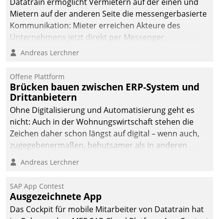
Datatrain ermöglicht Vermietern auf der einen und
Mietern auf der anderen Seite die messengerbasierte
Kommunikation: Mieter erreichen Akteure des
Unternehmens jetzt direkt per Messenger,
Mitarbeiter oder Dienstleister empfangen oder
Andreas Lerchner
versenden die Nachrichten via Cockpit.
Offene Plattform
Brücken bauen zwischen ERP-System und
Drittanbietern
Ohne Digitalisierung und Automatisierung geht es
nicht: Auch in der Wohnungswirtschaft stehen die
Zeichen daher schon längst auf digital – wenn auch,
zugegebenermaßen, behutsamer als in anderen
Branchen.
Andreas Lerchner
SAP App Contest
Ausgezeichnete App
Das Cockpit für mobile Mitarbeiter von Datatrain hat