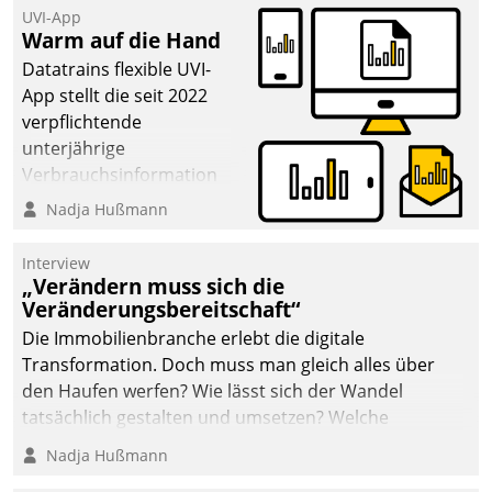
UVI-App
Warm auf die Hand
Datatrains flexible UVI-
App stellt die seit 2022
verpflichtende
unterjährige
Verbrauchsinformation
schnell, zuverlässig und
Nadja Hußmann
leicht bekömmlich bereit:
Die monatlichen
Interview
Mitteilungen zum
„Verändern muss sich die
Veränderungsbereitschaft“
Heizungs- und
Wasserverbrauch gehen
Die Immobilienbranche erlebt die digitale
automatisiert, vollständig
Transformation. Doch muss man gleich alles über
und auf Wunsch über
den Haufen werfen? Wie lässt sich der Wandel
mehrere zuvor
tatsächlich gestalten und umsetzen? Welche
festgelegte
Argumente zählen wirklich?
Nadja Hußmann
Kommunikationswege bei
den Empfängern ein.