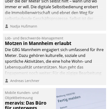
über die der Mieter sich selbst hilft – wann und wo
immer er will. Die digitale Selbstbedienung erobert
die Immobilienwirtschaft und ebnet den Weg für
selbstlaufende Geschäftsprozesse. Selbst ist der
Kunde und smart der Serviceanbieter.
Nadja Hußmann
Lob- und Beschwerde-Management
Motzen in Mannheim erlaubt
Die GBG Mannheim engagiert sich umfassend für ihre
Mieter. Dazu gehören kulturelle, soziale und
sportliche Aktivitäten, die eine hohe Wohn- und
Lebensqualität unterstützen. Nun geht das
Engagement noch weiter: Für die zügige Bearbeitung
von Beschwerden – oder Lob – richtet das
Andreas Lerchner
Unternehmen mit Datatrains Applikation fürs Lob-
und Beschwerde-Management einen eigenen Kanal
Mobile Kunden- und
ein.
Objektbetreuung
meravis: Das Büro
für unterwegs