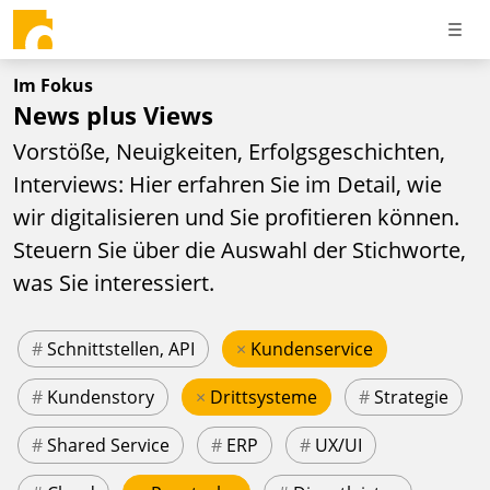
Im Fokus
News plus Views
Vorstöße, Neuigkeiten, Erfolgsgeschichten,
Interviews: Hier erfahren Sie im Detail, wie
wir digitalisieren und Sie profitieren können.
Steuern Sie über die Auswahl der Stichworte,
was Sie interessiert.
#
Schnittstellen, API
×
Kundenservice
#
Kundenstory
×
Drittsysteme
#
Strategie
#
Shared Service
#
ERP
#
UX/UI