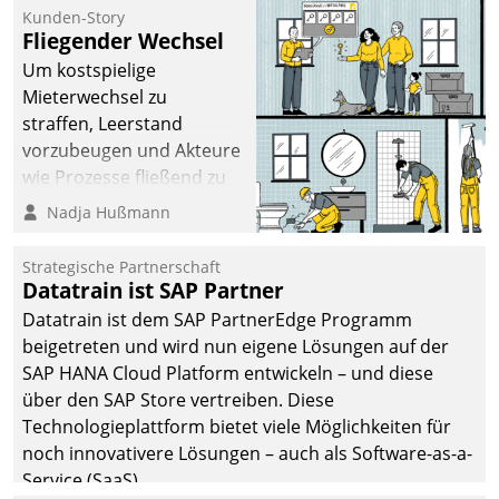
befolgt werden.
Kunden-Story
Fliegender Wechsel
Um kostspielige
Mieterwechsel zu
straffen, Leerstand
vorzubeugen und Akteure
wie Prozesse fließend zu
vernetzen, nutzt die
Nadja Hußmann
Berliner Gewobag seit
Jahresbeginn eine
Strategische Partnerschaft
Überblick, Einsicht und
Datatrain ist SAP Partner
Eingriff bietende Lösung.
Datatrain ist dem SAP PartnerEdge Programm
Zur Entwicklung setzte
beigetreten und wird nun eigene Lösungen auf der
man auf
SAP HANA Cloud Platform entwickeln – und diese
Cloudtechnologie,
über den SAP Store vertreiben. Diese
bewährte und Startup-
Technologieplattform bietet viele Möglichkeiten für
Partner sowie erstmals
noch innovativere Lösungen – auch als Software-as-a-
agile Projektmethoden.
Service (SaaS).