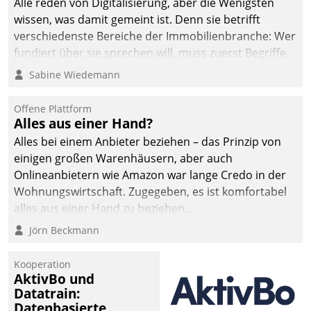
Alle reden von Digitalisierung, aber die Wenigsten
wissen, was damit gemeint ist. Denn sie betrifft
verschiedenste Bereiche der Immobilienbranche: Wer
fundiert über sie sprechen will, muss zuerst Begriffe
klären. Ein Aspekt ist die betriebliche Optimierung:
Sabine Wiedemann
Moderne Softwarelösungen ermöglichen große
Einsparungen durch optimierte und automatisierte
Offene Plattform
Prozesse. Doch man darf nicht zu viel erwarten: Allein
Alles aus einer Hand?
mit der Einführung einer neuen Software ist es nicht
Alles bei einem Anbieter beziehen – das Prinzip von
getan. Die Digitalisierung erfordert von Unternehmen
einigen großen Warenhäusern, aber auch
die Bereitschaft, sich zu überprüfen, zu hinterfragen
Onlineanbietern wie Amazon war lange Credo in der
und zu verändern.
Wohnungswirtschaft. Zugegeben, es ist komfortabel
alles aus einer Hand zu beziehen...
Jörn Beckmann
Kooperation
AktivBo und
Datatrain:
Datenbasierte