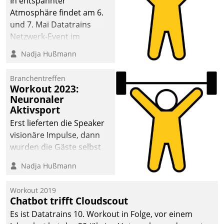
In entspannter
Atmosphäre findet am 6.
und 7. Mai Datatrains
Netzwerk-Event im
Kunden- und Partnerkreis
Nadja Hußmann
statt. Zentrale Frage: Wie
lassen sich
Branchentreffen
Mammutprojekte
Workout 2023:
meistern und Workloads
Neuronaler
Aktivsport
wuppen – bei zunehmend
anspruchsvollen
Erst lieferten die Speaker
Aufgaben und
visionäre Impulse, dann
abnehmendem
wurden die Gäste selbst
Nachwuchs?
aktiv und sammelten
Nadja Hußmann
methodisch
Vernetzungsideen fürs
Workout 2019
Quartier. Dazwischen
Chatbot trifft Cloudscout
zeigte Datatrain, was es
Es ist Datatrains 10. Workout in Folge, vor einem
Neues zu bieten hat.