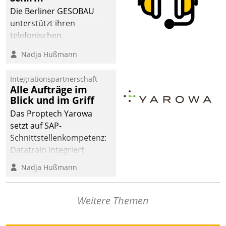
abgeben – rund um die
Die Berliner GESOBAU
Uhr.
unterstützt ihren
telefonischen
Mieterservice mit einem
Nadja Hußmann
digitalen Cockpit, das
situationsbezogen
Integrationspartnerschaft
passende Fragen und
Alle Aufträge im
Schlagworte auswirft.
Blick und im Griff
Eine intuitive
Das Proptech Yarowa
Dialogführung ermöglicht
setzt auf SAP-
dem externen
Schnittstellenkompetenz:
Serviceteam, Anrufe von
Datatrain integriert
Mietenden zügiger und
Yarowas Portal zur
Nadja Hußmann
effizienter zu bearbeiten.
Vergabe und Verwaltung
von Aufträgen der
operativen
Weitere Themen
Instandhaltung in die
SAP-Systemlandschaft