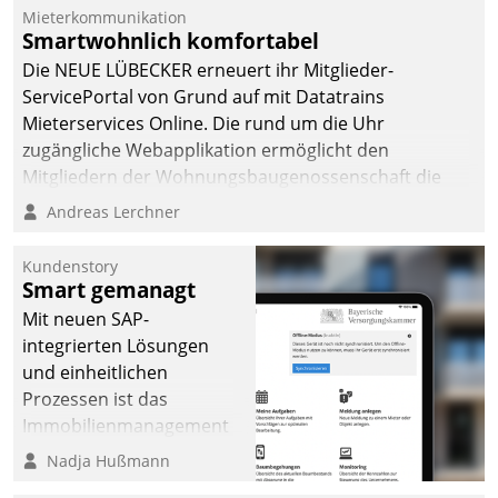
Mieterkommunikation
Smartwohnlich komfortabel
Die NEUE LÜBECKER erneuert ihr Mitglieder-
ServicePortal von Grund auf mit Datatrains
Mieterservices Online. Die rund um die Uhr
zugängliche Webapplikation ermöglicht den
Mitgliedern der Wohnungs­bau­genossenschaft die
Kontaktaufnahme per Smartphone, Tablet oder PC.
Andreas Lerchner
Kundenstory
Smart gemanagt
Mit neuen SAP-
integrierten Lösungen
und einheitlichen
Prozessen ist das
Immobilienmanagement
der Bayerischen
Nadja Hußmann
Versorgungskammer im