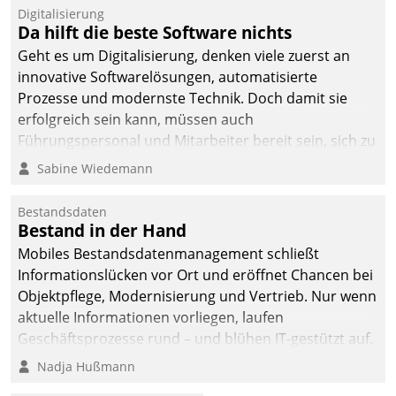
Digitalisierung
Da hilft die beste Software nichts
Geht es um Digitalisierung, denken viele zuerst an
innovative Softwarelösungen, automatisierte
Prozesse und modernste Technik. Doch damit sie
erfolgreich sein kann, müssen auch
Führungspersonal und Mitarbeiter bereit sein, sich zu
verändern und anzupassen, sonst werden sie an ihr
Sabine Wiedemann
scheitern.
Bestandsdaten
Bestand in der Hand
Mobiles Bestandsdatenmanagement schließt
Informationslücken vor Ort und eröffnet Chancen bei
Objektpflege, Modernisierung und Vertrieb. Nur wenn
aktuelle Informationen vorliegen, laufen
Geschäftsprozesse rund – und blühen IT-gestützt auf.
Nadja Hußmann