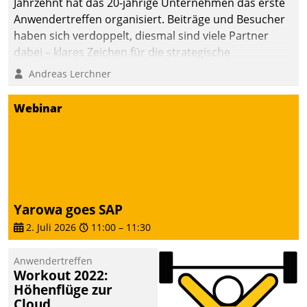
Jahrzehnt hat das 20-jährige Unternehmen das erste
Anwendertreffen organisiert. Beiträge und Besucher
haben sich verdoppelt, diesmal sind viele Partner
dabei – klares Zeichen für die strategische
Fokussierung auf den Kunden.
Andreas Lerchner
Webinar
Yarowa goes SAP
2. Juli 2026
11:00
–
11:30
Anwendertreffen
Workout 2022:
Höhenflüge zur
Cloud