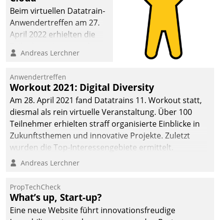
Beim virtuellen Datatrain-
Anwendertreffen am 27.
April 2022 erhielten die
Teilnehmerinnen und
Andreas Lerchner
Teilnehmer kurzweilige
Einblicke in innovative
Anwendertreffen
Cloud-Strategien und -
Workout 2021: Digital Diversity
Lösungen mit hohem
Am 28. April 2021 fand Datatrains 11. Workout statt,
Zukunftspotenzial.
diesmal als rein virtuelle Veranstaltung. Über 100
Teilnehmer erhielten straff organisierte Einblicke in
Zukunftsthemen und innovative Projekte. Zuletzt
wurden die Top-Interessengebiete ermittelt.
Andreas Lerchner
PropTechCheck
What’s up, Start-up?
Eine neue Website führt innovationsfreudige