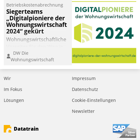
Betriebskostenabrechnung
Siegerteams
„Digitalpioniere der
Wohnungswirtschaft
2024“ gekürt
Wohnungswirtschaftliche
Vorreiter für den Weg in
DW Die
eine digitale Zukunft zu
Wohnungswirtschaft
finden, ist das Ziel des
Awards „Digitalpioniere
der
Wir
Impressum
Wohnungswirtschaft“.
Im Fokus
Datenschutz
Bewerben können sich
dafür ein Team
Lösungen
Cookie-Einstellungen
bestehend aus
Newsletter
Wohnungsunternehmen
und PropTech.
Datatrain