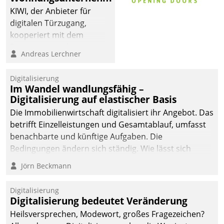
KIWI, der Anbieter für
digitalen Türzugang,
kooperiert mit dem
Beratungs- und
Andreas Lerchner
Softwareentwicklungshaus
Datatrain.
Digitalisierung
Im Wandel wandlungsfähig –
Digitalisierung auf elastischer Basis
Die Immobilienwirtschaft digitalisiert ihr Angebot. Das
betrifft Einzelleistungen und Gesamtablauf, umfasst
benachbarte und künftige Aufgaben. Die
Bedingungen ändern sich ständig. Wie lässt sich
technisch die Kontrolle wahren und zugleich Freiraum
Jörn Beckmann
fürs Wachsen öffnen?
Digitalisierung
Digitalisierung bedeutet Veränderung
Heilsversprechen, Modewort, großes Fragezeichen?