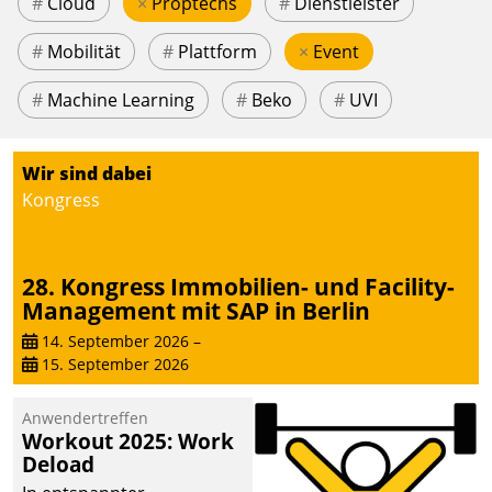
#
Cloud
×
Proptechs
#
Dienstleister
#
Mobilität
#
Plattform
×
Event
#
Machine Learning
#
Beko
#
UVI
Wir sind dabei
Kongress
28. Kongress Immobilien- und Facility-
Management mit SAP in Berlin
14. September 2026
–
15. September 2026
Anwendertreffen
Workout 2025: Work
Deload