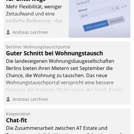
Mehr Flexibilität, weniger
Zeitaufwand und eine
einfache Bedienung - das
verspricht das aktuelle
Andreas Lerchner
Cockpit für mobile
Mitarbeiter von
Berliner Wohnungstauschportal
Datatrain. Die meravis
Guter Schnitt bei Wohnungstausch
Wohnungsbau- und
Die landeseigenen Wohnungsbaugesellschaften
Immobilien GmbH hat
Berlins bieten ihren Mietern seit September die
sich dabei für den Betrieb
Chance, die Wohnung zu tauschen. Das neue
der Lösung über die SAP
Wohnungstauschportal verspricht eine bessere
Cloud Platform
Nutzung des knappen Wohnraums der Stadt. Erster
entschieden - als erstes
Anwendungsfall für Datatrains Lösung API-Hub mit
Andreas Lerchner
Unternehmen am
Schnittstellen zu den ERP-Systemen der
Wohnungsmarkt.
Unternehmen.
Kooperation
Chat-fit
Die Zusammenarbeit zwischen AT Estate und