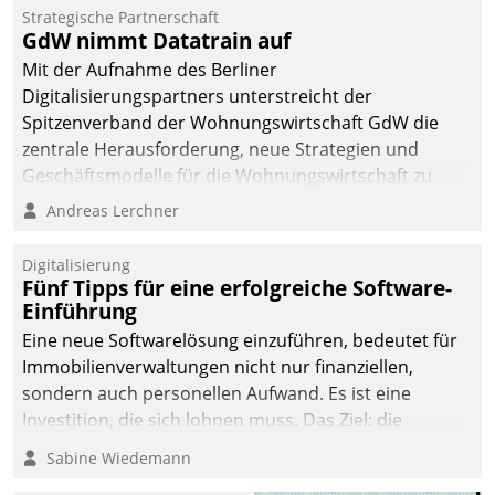
kommunale Wohnungsbauunternehmen daher
Strategische Partnerschaft
gemeinsam mit der Berliner Datatrain GmbH den
GdW nimmt Datatrain auf
Teilprozess der Objektsanierung digitalisiert.
Mit der Aufnahme des Berliner
Digitalisierungspartners unterstreicht der
Spitzenverband der Wohnungswirtschaft GdW die
zentrale Herausforderung, neue Strategien und
Geschäftsmodelle für die Wohnungswirtschaft zu
entwickeln.
Andreas Lerchner
Digitalisierung
Fünf Tipps für eine erfolgreiche Software-
Einführung
Eine neue Softwarelösung einzuführen, bedeutet für
Immobilienverwaltungen nicht nur finanziellen,
sondern auch personellen Aufwand. Es ist eine
Investition, die sich lohnen muss. Das Ziel: die
nachhaltige Optimierung der Geschäftsabläufe. Damit
Sabine Wiedemann
dieses Ziel erreicht wird, sollten einige Grundregeln