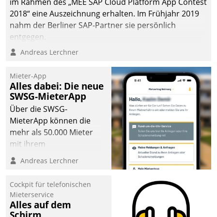
im Rahmen des „MEE SAP Cloud Platform App Contest
2018“ eine Auszeichnung erhalten. Im Frühjahr 2019
nahm der Berliner SAP-Partner sie persönlich
entgegen.
Andreas Lerchner
Mieter-App
Alles dabei: Die neue
SWSG-MieterApp
Über die SWSG-
MieterApp können die
mehr als 50.000 Mieter
mit ihrem
Wohnungsunternehmen
Andreas Lerchner
kommunizieren, auf dem
Laufenden bleiben, Daten
Cockpit für telefonischen
einsehen und ändern
Mieterservice
oder
Alles auf dem
Schirm
Schadensmeldungen