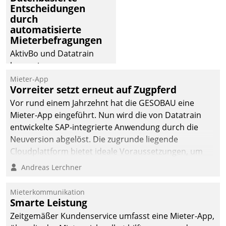
Entscheidungen
durch
automatisierte
Mieterbefragungen
AktivBo und Datatrain
kooperieren –
Immobilienunternehmen
Mieter-App
Vorreiter setzt erneut auf Zugpferd
profitieren: Die nahtlose
Integration der Lösungen
Vor rund einem Jahrzehnt hat die GESOBAU eine
von AktivBo und
Mieter-App eingeführt. Nun wird die von Datatrain
Datatrain ermöglicht
entwickelte SAP-integrierte Anwendung durch die
automatisiert ausgelöste,
Neuversion abgelöst. Die zugrunde liegende
zielgerichtete
Cloudplattform bietet ideale Voraussetzungen, um
Mieterbefragungen – eine
die Funktionalität der App zu erweitern und weitere
Andreas Lerchner
starke Grundlage für
innovative Apps, auch von Drittanbietern, in SAP zu
intelligente,
integrieren.
Mieterkommunikation
datengestützte
Smarte Leistung
Entscheidungen.
Zeitgemäßer Kundenservice umfasst eine Mieter-App,