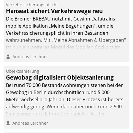
Verkehrssicherungspflicht
Hanseat sichert Verkehrswege neu
Die Bremer BREBAU nutzt mit Gewinn Datatrains
mobile Applikation „Meine Begehungen“, um die
Verkehrssicherungspflicht in ihren Beständen
wahrzunehmen. Mit „Meine Abnahmen & Übergaben“
ist nun ein weiteres Modul des Mobilen Cockpits im
Einsatz.
Andreas Lerchner
Objektsanierung
Gewobag digitalisiert Objektsanierung
Bei rund 70.000 Bestandswohnungen stehen bei der
Gewobag in Berlin durchschnittlich rund 5.000
Mieterwechsel pro Jahr an. Dieser Prozess ist bereits
aufwendig genug. Wenn dann aber noch rund 2.500
Sanierungen pro Jahr mit reinspielen, ist der
Betreuungs- und Organisationsaufwand immens. Im
Andreas Lerchner
Rahmen ihrer Digitalisierungsstrategie hat das