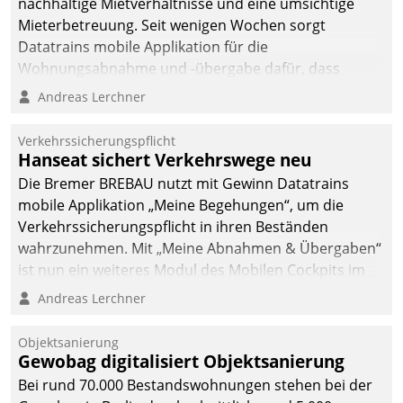
nachhaltige Mietverhältnisse und eine umsichtige
Mieterbetreuung. Seit wenigen Wochen sorgt
Datatrains mobile Applikation für die
Wohnungsabnahme und -übergabe dafür, dass
Mieter wohlgeordnet kommen und, so es sein muss,
Andreas Lerchner
gehen können.
Verkehrssicherungspflicht
Hanseat sichert Verkehrswege neu
Die Bremer BREBAU nutzt mit Gewinn Datatrains
mobile Applikation „Meine Begehungen“, um die
Verkehrssicherungspflicht in ihren Beständen
wahrzunehmen. Mit „Meine Abnahmen & Übergaben“
ist nun ein weiteres Modul des Mobilen Cockpits im
Einsatz.
Andreas Lerchner
Objektsanierung
Gewobag digitalisiert Objektsanierung
Bei rund 70.000 Bestandswohnungen stehen bei der