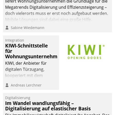
liefert Wohnungsunternehmen die Grundlage für die
Megatrends Digitalisierung und Effizienzsteigerung –
doch vielerorts muss er erst noch aufgebaut werden.
Mobile Lösungen sind dabei eine große Hilfe.
Sabine Wiedemann
Integration
KIWI-Schnittstelle
für
Wohnungsunternehmen
KIWI, der Anbieter für
digitalen Türzugang,
kooperiert mit dem
Beratungs- und
Andreas Lerchner
Softwareentwicklungshaus
Datatrain.
Digitalisierung
Im Wandel wandlungsfähig –
Digitalisierung auf elastischer Basis