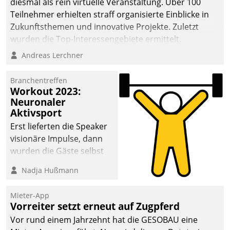
diesmal als rein virtuelle Veranstaltung. Über 100
Teilnehmer erhielten straff organisierte Einblicke in
Zukunftsthemen und innovative Projekte. Zuletzt
wurden die Top-Interessengebiete ermittelt.
Andreas Lerchner
Branchentreffen
Workout 2023:
Neuronaler
Aktivsport
Erst lieferten die Speaker
visionäre Impulse, dann
wurden die Gäste selbst
aktiv und sammelten
Nadja Hußmann
methodisch
Vernetzungsideen fürs
Mieter-App
Quartier. Dazwischen
Vorreiter setzt erneut auf Zugpferd
zeigte Datatrain, was es
Vor rund einem Jahrzehnt hat die GESOBAU eine
Neues zu bieten hat.