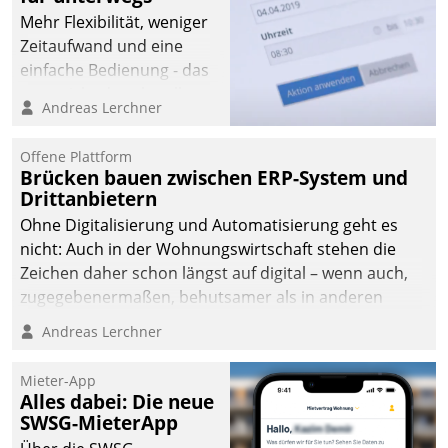
Mehr Flexibilität, weniger
Zeitaufwand und eine
einfache Bedienung - das
verspricht das aktuelle
Andreas Lerchner
Cockpit für mobile
Mitarbeiter von
Offene Plattform
Datatrain. Die meravis
Brücken bauen zwischen ERP-System und
Wohnungsbau- und
Drittanbietern
Immobilien GmbH hat
Ohne Digitalisierung und Automatisierung geht es
sich dabei für den Betrieb
nicht: Auch in der Wohnungswirtschaft stehen die
der Lösung über die SAP
Zeichen daher schon längst auf digital – wenn auch,
Cloud Platform
zugegebenermaßen, behutsamer als in anderen
entschieden - als erstes
Branchen.
Andreas Lerchner
Unternehmen am
Wohnungsmarkt.
Mieter-App
Alles dabei: Die neue
SWSG-MieterApp