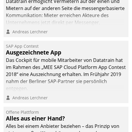
Datatrain ermöglicht Vermietern auf der einen und
man auf
Mietern auf der anderen Seite die messengerbasierte
Cloudtechnologie,
Kommunikation: Mieter erreichen Akteure des
bewährte und Startup-
Unternehmens jetzt direkt per Messenger,
Partner sowie erstmals
Mitarbeiter oder Dienstleister empfangen oder
Andreas Lerchner
agile Projektmethoden.
versenden die Nachrichten via Cockpit.
SAP App Contest
Ausgezeichnete App
Das Cockpit für mobile Mitarbeiter von Datatrain hat
im Rahmen des „MEE SAP Cloud Platform App Contest
2018“ eine Auszeichnung erhalten. Im Frühjahr 2019
nahm der Berliner SAP-Partner sie persönlich
entgegen.
Andreas Lerchner
Offene Plattform
Alles aus einer Hand?
Alles bei einem Anbieter beziehen – das Prinzip von