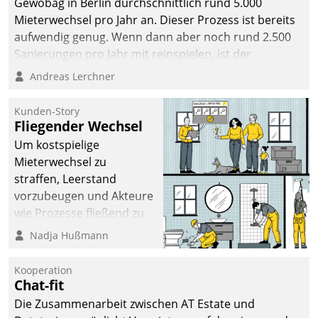
Gewobag in Berlin durchschnittlich rund 5.000
Mieterwechsel pro Jahr an. Dieser Prozess ist bereits
aufwendig genug. Wenn dann aber noch rund 2.500
Sanierungen pro Jahr mit reinspielen, ist der
Betreuungs- und Organisationsaufwand immens. Im
Andreas Lerchner
Rahmen ihrer Digitalisierungsstrategie hat das
kommunale Wohnungsbauunternehmen daher
Kunden-Story
gemeinsam mit der Berliner Datatrain GmbH den
Fliegender Wechsel
Teilprozess der Objektsanierung digitalisiert.
Um kostspielige
Mieterwechsel zu
straffen, Leerstand
vorzubeugen und Akteure
wie Prozesse fließend zu
vernetzen, nutzt die
Nadja Hußmann
Berliner Gewobag seit
Jahresbeginn eine
Kooperation
Überblick, Einsicht und
Chat-fit
Eingriff bietende Lösung.
Die Zusammenarbeit zwischen AT Estate und
Zur Entwicklung setzte