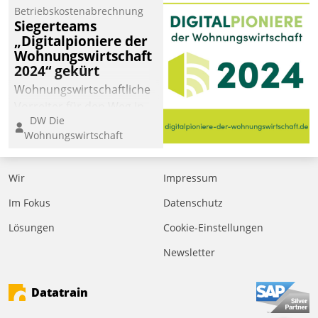
Betriebskostenabrechnung
Siegerteams
„Digitalpioniere der
Wohnungswirtschaft
2024“ gekürt
Wohnungswirtschaftliche
Vorreiter für den Weg in
DW Die
eine digitale Zukunft zu
Wohnungswirtschaft
finden, ist das Ziel des
Awards „Digitalpioniere
der
Wir
Impressum
Wohnungswirtschaft“.
Im Fokus
Datenschutz
Bewerben können sich
dafür ein Team
Lösungen
Cookie-Einstellungen
bestehend aus
Newsletter
Wohnungsunternehmen
und PropTech.
Datatrain