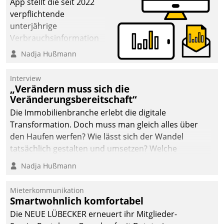
App stellt die seit 2022
verpflichtende
unterjährige
Verbrauchsinformation
schnell, zuverlässig und
Nadja Hußmann
leicht bekömmlich bereit:
Die monatlichen
Interview
Mitteilungen zum
„Verändern muss sich die
Veränderungsbereitschaft“
Heizungs- und
Wasserverbrauch gehen
Die Immobilienbranche erlebt die digitale
automatisiert, vollständig
Transformation. Doch muss man gleich alles über
und auf Wunsch über
den Haufen werfen? Wie lässt sich der Wandel
mehrere zuvor
tatsächlich gestalten und umsetzen? Welche
festgelegte
Argumente zählen wirklich?
Nadja Hußmann
Kommunikationswege bei
den Empfängern ein.
Mieterkommunikation
Smartwohnlich komfortabel
Die NEUE LÜBECKER erneuert ihr Mitglieder-