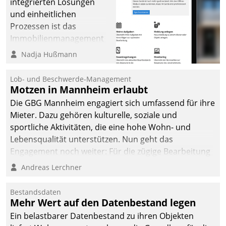
integrierten Lösungen
und einheitlichen
Prozessen ist das
Immobilienmanagement
der Bayerischen
Nadja Hußmann
Versorgungskammer im
Ressort Kapitalanlage für
Lob- und Beschwerde-Management
künftige Aufgaben und
Motzen in Mannheim erlaubt
Herausforderungen
Die GBG Mannheim engagiert sich umfassend für ihre
gerüstet.
Mieter. Dazu gehören kulturelle, soziale und
sportliche Aktivitäten, die eine hohe Wohn- und
Lebensqualität unterstützen. Nun geht das
Engagement noch weiter: Für die zügige Bearbeitung
von Beschwerden – oder Lob – richtet das
Andreas Lerchner
Unternehmen mit Datatrains Applikation fürs Lob-
und Beschwerde-Management einen eigenen Kanal
Bestandsdaten
ein.
Mehr Wert auf den Datenbestand legen
Ein belastbarer Datenbestand zu ihren Objekten