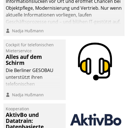
Informationslücken vor Ort und eröffnet Chancen bei
Objektpflege, Modernisierung und Vertrieb. Nur wenn
aktuelle Informationen vorliegen, laufen
Geschäftsprozesse rund – und blühen IT-gestützt auf.
Nadja Hußmann
Cockpit für telefonischen
Mieterservice
Alles auf dem
Schirm
Die Berliner GESOBAU
unterstützt ihren
telefonischen
Mieterservice mit einem
Nadja Hußmann
digitalen Cockpit, das
situationsbezogen
Kooperation
passende Fragen und
AktivBo und
Schlagworte auswirft.
Datatrain:
Eine intuitive
Datenbasierte