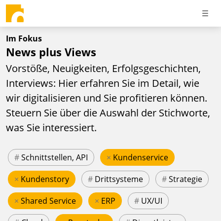
Im Fokus
News plus Views
Vorstöße, Neuigkeiten, Erfolgsgeschichten,
Interviews: Hier erfahren Sie im Detail, wie
wir digitalisieren und Sie profitieren können.
Steuern Sie über die Auswahl der Stichworte,
was Sie interessiert.
#
Schnittstellen, API
×
Kundenservice
×
Kundenstory
#
Drittsysteme
#
Strategie
×
Shared Service
×
ERP
#
UX/UI