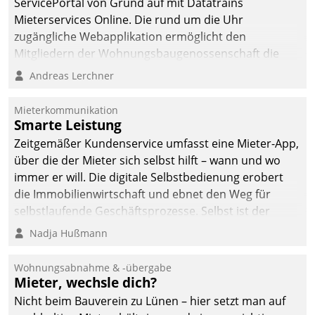
ServicePortal von Grund auf mit Datatrains
Mieterservices Online. Die rund um die Uhr
zugängliche Webapplikation ermöglicht den
Mitgliedern der Wohnungs­bau­genossenschaft die
Kontaktaufnahme per Smartphone, Tablet oder PC.
Andreas Lerchner
Mieterkommunikation
Smarte Leistung
Zeitgemäßer Kundenservice umfasst eine Mieter-App,
über die der Mieter sich selbst hilft – wann und wo
immer er will. Die digitale Selbstbedienung erobert
die Immobilienwirtschaft und ebnet den Weg für
selbstlaufende Geschäftsprozesse. Selbst ist der
Kunde und smart der Serviceanbieter.
Nadja Hußmann
Wohnungsabnahme & -übergabe
Mieter, wechsle dich?
Nicht beim Bauverein zu Lünen – hier setzt man auf