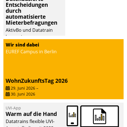
Entscheidungen
Dialogführung ermöglicht
durch
dem externen
automatisierte
Serviceteam, Anrufe von
Mieterbefragungen
Mietenden zügiger und
AktivBo und Datatrain
effizienter zu bearbeiten.
kooperieren –
Immobilienunternehmen
Wir sind dabei
profitieren: Die nahtlose
EUREF Campus in Berlin
Integration der Lösungen
von AktivBo und
Datatrain ermöglicht
automatisiert ausgelöste,
WohnZukunftsTag 2026
zielgerichtete
29. Juni 2026
–
Mieterbefragungen – eine
30. Juni 2026
starke Grundlage für
intelligente,
UVI-App
datengestützte
Warm auf die Hand
Entscheidungen.
Datatrains flexible UVI-