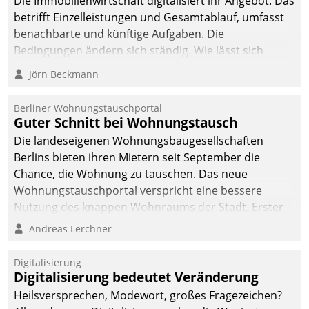
Die Immobilienwirtschaft digitalisiert ihr Angebot. Das
betrifft Einzelleistungen und Gesamtablauf, umfasst
benachbarte und künftige Aufgaben. Die
Bedingungen ändern sich ständig. Wie lässt sich
technisch die Kontrolle wahren und zugleich Freiraum
Jörn Beckmann
fürs Wachsen öffnen?
Berliner Wohnungstauschportal
Guter Schnitt bei Wohnungstausch
Die landeseigenen Wohnungsbaugesellschaften
Berlins bieten ihren Mietern seit September die
Chance, die Wohnung zu tauschen. Das neue
Wohnungstauschportal verspricht eine bessere
Nutzung des knappen Wohnraums der Stadt. Erster
Anwendungsfall für Datatrains Lösung API-Hub mit
Andreas Lerchner
Schnittstellen zu den ERP-Systemen der
Unternehmen.
Digitalisierung
Digitalisierung bedeutet Veränderung
Heilsversprechen, Modewort, großes Fragezeichen?