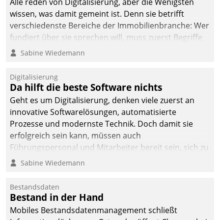
Alle reden von Digitalisierung, aber die Wenigsten
wissen, was damit gemeint ist. Denn sie betrifft
verschiedenste Bereiche der Immobilienbranche: Wer
fundiert über sie sprechen will, muss zuerst Begriffe
klären. Ein Aspekt ist die betriebliche Optimierung:
Sabine Wiedemann
Moderne Softwarelösungen ermöglichen große
Einsparungen durch optimierte und automatisierte
Digitalisierung
Prozesse. Doch man darf nicht zu viel erwarten: Allein
Da hilft die beste Software nichts
mit der Einführung einer neuen Software ist es nicht
Geht es um Digitalisierung, denken viele zuerst an
getan. Die Digitalisierung erfordert von Unternehmen
innovative Softwarelösungen, automatisierte
die Bereitschaft, sich zu überprüfen, zu hinterfragen
Prozesse und modernste Technik. Doch damit sie
und zu verändern.
erfolgreich sein kann, müssen auch
Führungspersonal und Mitarbeiter bereit sein, sich zu
verändern und anzupassen, sonst werden sie an ihr
Sabine Wiedemann
scheitern.
Bestandsdaten
Bestand in der Hand
Mobiles Bestandsdatenmanagement schließt