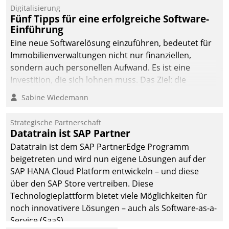
Digitalisierung
Fünf Tipps für eine erfolgreiche Software-
Einführung
Eine neue Softwarelösung einzuführen, bedeutet für
Immobilienverwaltungen nicht nur finanziellen,
sondern auch personellen Aufwand. Es ist eine
Investition, die sich lohnen muss. Das Ziel: die
nachhaltige Optimierung der Geschäftsabläufe. Damit
Sabine Wiedemann
dieses Ziel erreicht wird, sollten einige Grundregeln
befolgt werden.
Strategische Partnerschaft
Datatrain ist SAP Partner
Datatrain ist dem SAP PartnerEdge Programm
beigetreten und wird nun eigene Lösungen auf der
SAP HANA Cloud Platform entwickeln – und diese
über den SAP Store vertreiben. Diese
Technologieplattform bietet viele Möglichkeiten für
noch innovativere Lösungen – auch als Software-as-a-
Service (SaaS).