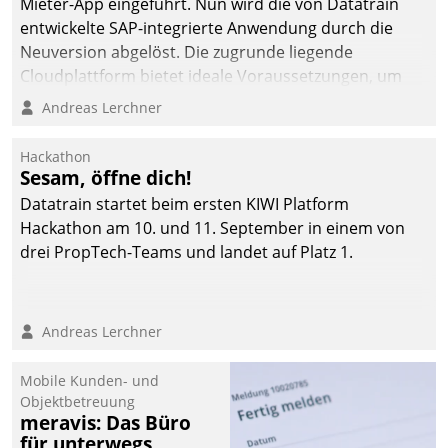
Mieter-App eingeführt. Nun wird die von Datatrain
entwickelte SAP-integrierte Anwendung durch die
Neuversion abgelöst. Die zugrunde liegende
Cloudplattform bietet ideale Voraussetzungen, um
die Funktionalität der App zu erweitern und weitere
Andreas Lerchner
innovative Apps, auch von Drittanbietern, in SAP zu
integrieren.
Hackathon
Sesam, öffne dich!
Datatrain startet beim ersten KIWI Platform
Hackathon am 10. und 11. September in einem von
drei PropTech-Teams und landet auf Platz 1.
Andreas Lerchner
Mobile Kunden- und
Objektbetreuung
meravis: Das Büro
für unterwegs