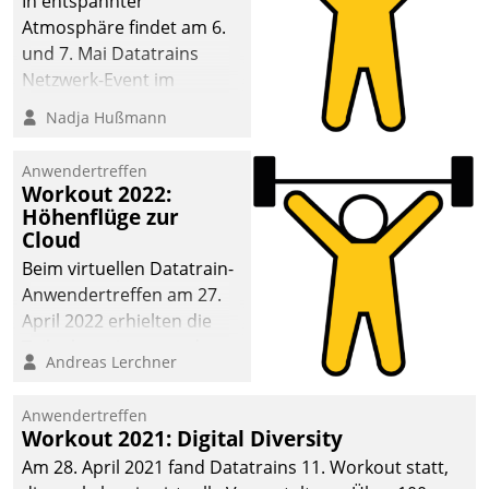
In entspannter
Atmosphäre findet am 6.
und 7. Mai Datatrains
Netzwerk-Event im
Kunden- und Partnerkreis
Nadja Hußmann
statt. Zentrale Frage: Wie
lassen sich
Anwendertreffen
Mammutprojekte
Workout 2022:
meistern und Workloads
Höhenflüge zur
Cloud
wuppen – bei zunehmend
anspruchsvollen
Beim virtuellen Datatrain-
Aufgaben und
Anwendertreffen am 27.
abnehmendem
April 2022 erhielten die
Nachwuchs?
Teilnehmerinnen und
Andreas Lerchner
Teilnehmer kurzweilige
Einblicke in innovative
Anwendertreffen
Cloud-Strategien und -
Workout 2021: Digital Diversity
Lösungen mit hohem
Am 28. April 2021 fand Datatrains 11. Workout statt,
Zukunftspotenzial.