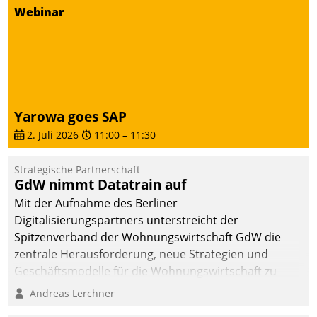
Webinar
deutscher
Wohnungsunternehmen
– und beschleunigt damit
den Weg vom
Mieteranliegen zum
Dienstleisterauftrag.
Yarowa goes SAP
2. Juli 2026
11:00
–
11:30
Strategische Partnerschaft
GdW nimmt Datatrain auf
Mit der Aufnahme des Berliner
Digitalisierungspartners unterstreicht der
Spitzenverband der Wohnungswirtschaft GdW die
zentrale Herausforderung, neue Strategien und
Geschäftsmodelle für die Wohnungswirtschaft zu
entwickeln.
Andreas Lerchner