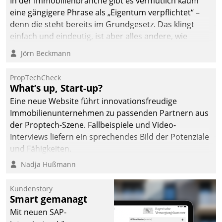
In der Immobilienbranche gibt es vermutlich kaum
eine gängigere Phrase als „Eigentum verpflichtet“ –
denn die steht bereits im Grundgesetz. Das klingt
einfach und eindeutig, ist aber alles andere, wie
Branchenbeschäftigte wissen. Denn mit der
Jörn Beckmann
Verantwortung folgen Verpflichtungen.
PropTechCheck
What’s up, Start-up?
Eine neue Website führt innovationsfreudige
Immobilienunternehmen zu passenden Partnern aus
der Proptech-Szene. Fallbeispiele und Video-
Interviews liefern ein sprechendes Bild der Potenziale
und Fähigkeiten.
Nadja Hußmann
Kundenstory
Smart gemanagt
Mit neuen SAP-