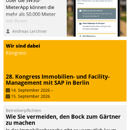
Über die SWSG-
MieterApp können die
mehr als 50.000 Mieter
mit ihrem
Wohnungsunternehmen
Andreas Lerchner
kommunizieren, auf dem
Laufenden bleiben, Daten
Wir sind dabei
einsehen und ändern
Kongress
oder
Schadensmeldungen
abgeben – rund um die
28. Kongress Immobilien- und Facility-
Uhr.
Management mit SAP in Berlin
14. September 2026
–
15. September 2026
Betreiberpflichten
Wie Sie vermeiden, den Bock zum Gärtner
zu machen