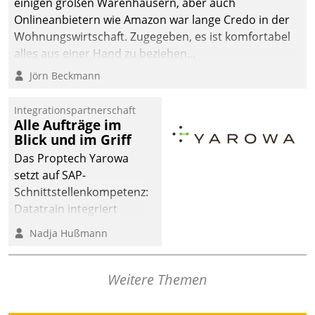
einigen großen Warenhäusern, aber auch
Onlineanbietern wie Amazon war lange Credo in der
Wohnungswirtschaft. Zugegeben, es ist komfortabel
alles aus einer Hand zu beziehen...
Jörn Beckmann
Integrationspartnerschaft
Alle Aufträge im
Blick und im Griff
Das Proptech Yarowa
setzt auf SAP-
Schnittstellenkompetenz:
Datatrain integriert
Yarowas Portal zur
Nadja Hußmann
Vergabe und Verwaltung
von Aufträgen der
operativen
Weitere Themen
Instandhaltung in die
SAP-Systemlandschaft