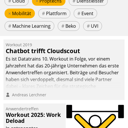
#
Cloud
×
Proptechs
#
Dienstleister
×
Mobilität
#
Plattform
#
Event
#
Machine Learning
#
Beko
#
UVI
Workout 2019
Chatbot trifft Cloudscout
Es ist Datatrains 10. Workout in Folge, vor einem
Jahrzehnt hat das 20-jährige Unternehmen das erste
Anwendertreffen organisiert. Beiträge und Besucher
haben sich verdoppelt, diesmal sind viele Partner
dabei – klares Zeichen für die strategische
Fokussierung auf den Kunden.
Andreas Lerchner
Anwendertreffen
Workout 2025: Work
Deload