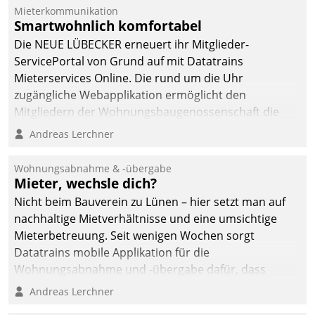
Mieterkommunikation
Smartwohnlich komfortabel
Die NEUE LÜBECKER erneuert ihr Mitglieder-
ServicePortal von Grund auf mit Datatrains
Mieterservices Online. Die rund um die Uhr
zugängliche Webapplikation ermöglicht den
Mitgliedern der Wohnungs­bau­genossenschaft die
Kontaktaufnahme per Smartphone, Tablet oder PC.
Andreas Lerchner
Wohnungsabnahme & -übergabe
Mieter, wechsle dich?
Nicht beim Bauverein zu Lünen – hier setzt man auf
nachhaltige Mietverhältnisse und eine umsichtige
Mieterbetreuung. Seit wenigen Wochen sorgt
Datatrains mobile Applikation für die
Wohnungsabnahme und -übergabe dafür, dass
Mieter wohlgeordnet kommen und, so es sein muss,
Andreas Lerchner
gehen können.