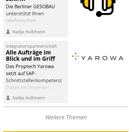
Die Berliner GESOBAU
unterstützt ihren
telefonischen
Mieterservice mit einem
Nadja Hußmann
digitalen Cockpit, das
situationsbezogen
Integrationspartnerschaft
passende Fragen und
Alle Aufträge im
Schlagworte auswirft.
Blick und im Griff
Eine intuitive
Das Proptech Yarowa
Dialogführung ermöglicht
setzt auf SAP-
dem externen
Schnittstellenkompetenz:
Serviceteam, Anrufe von
Datatrain integriert
Mietenden zügiger und
Yarowas Portal zur
Nadja Hußmann
effizienter zu bearbeiten.
Vergabe und Verwaltung
von Aufträgen der
operativen
Weitere Themen
Instandhaltung in die
SAP-Systemlandschaft