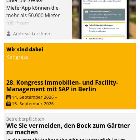
Über die SWSG-
MieterApp können die
mehr als 50.000 Mieter
mit ihrem
Wohnungsunternehmen
Andreas Lerchner
kommunizieren, auf dem
Laufenden bleiben, Daten
Wir sind dabei
einsehen und ändern
Kongress
oder
Schadensmeldungen
abgeben – rund um die
28. Kongress Immobilien- und Facility-
Uhr.
Management mit SAP in Berlin
14. September 2026
–
15. September 2026
Betreiberpflichten
Wie Sie vermeiden, den Bock zum Gärtner
zu machen