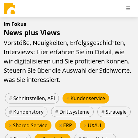
Im Fokus
News plus Views
Vorstöße, Neuigkeiten, Erfolgsgeschichten,
Interviews: Hier erfahren Sie im Detail, wie
wir digitalisieren und Sie profitieren können.
Steuern Sie über die Auswahl der Stichworte,
was Sie interessiert.
#
Schnittstellen, API
×
Kundenservice
#
Kundenstory
#
Drittsysteme
#
Strategie
×
Shared Service
×
ERP
×
UX/UI