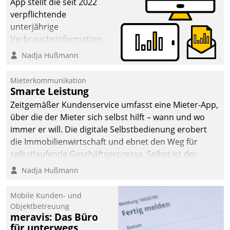
App stellt die seit 2022
verpflichtende
unterjährige
Verbrauchsinformation
schnell, zuverlässig und
Nadja Hußmann
leicht bekömmlich bereit:
Die monatlichen
Mieterkommunikation
Mitteilungen zum
Smarte Leistung
Heizungs- und
Zeitgemäßer Kundenservice umfasst eine Mieter-App,
Wasserverbrauch gehen
über die der Mieter sich selbst hilft – wann und wo
automatisiert, vollständig
immer er will. Die digitale Selbstbedienung erobert
und auf Wunsch über
die Immobilienwirtschaft und ebnet den Weg für
mehrere zuvor
selbstlaufende Geschäftsprozesse. Selbst ist der
festgelegte
Kunde und smart der Serviceanbieter.
Nadja Hußmann
Kommunikationswege bei
den Empfängern ein.
Mobile Kunden- und
Objektbetreuung
meravis: Das Büro
für unterwegs