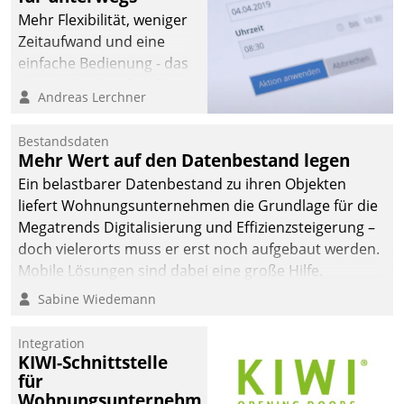
Mehr Flexibilität, weniger
Zeitaufwand und eine
einfache Bedienung - das
verspricht das aktuelle
Andreas Lerchner
Cockpit für mobile
Mitarbeiter von
Bestandsdaten
Datatrain. Die meravis
Mehr Wert auf den Datenbestand legen
Wohnungsbau- und
Ein belastbarer Datenbestand zu ihren Objekten
Immobilien GmbH hat
liefert Wohnungsunternehmen die Grundlage für die
sich dabei für den Betrieb
Megatrends Digitalisierung und Effizienzsteigerung –
der Lösung über die SAP
doch vielerorts muss er erst noch aufgebaut werden.
Cloud Platform
Mobile Lösungen sind dabei eine große Hilfe.
entschieden - als erstes
Sabine Wiedemann
Unternehmen am
Wohnungsmarkt.
Integration
KIWI-Schnittstelle
für
Wohnungsunternehmen