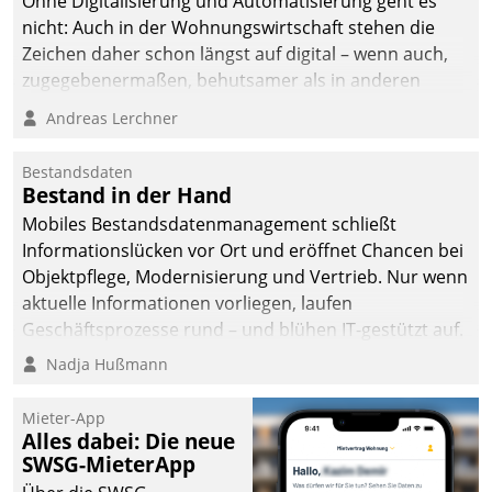
Ohne Digitalisierung und Automatisierung geht es
nicht: Auch in der Wohnungswirtschaft stehen die
Zeichen daher schon längst auf digital – wenn auch,
zugegebenermaßen, behutsamer als in anderen
Branchen.
Andreas Lerchner
Bestandsdaten
Bestand in der Hand
Mobiles Bestandsdatenmanagement schließt
Informationslücken vor Ort und eröffnet Chancen bei
Objektpflege, Modernisierung und Vertrieb. Nur wenn
aktuelle Informationen vorliegen, laufen
Geschäftsprozesse rund – und blühen IT-gestützt auf.
Nadja Hußmann
Mieter-App
Alles dabei: Die neue
SWSG-MieterApp