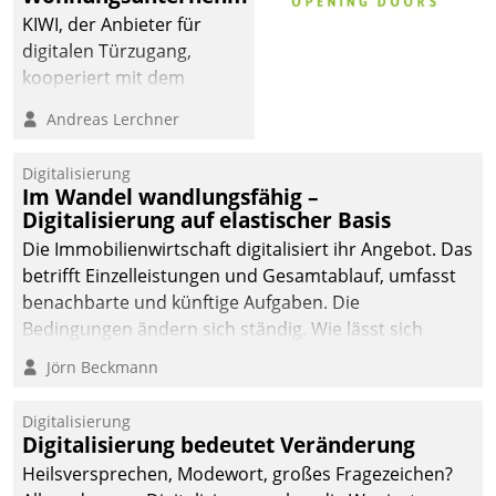
KIWI, der Anbieter für
digitalen Türzugang,
kooperiert mit dem
Beratungs- und
Andreas Lerchner
Softwareentwicklungshaus
Datatrain.
Digitalisierung
Im Wandel wandlungsfähig –
Digitalisierung auf elastischer Basis
Die Immobilienwirtschaft digitalisiert ihr Angebot. Das
betrifft Einzelleistungen und Gesamtablauf, umfasst
benachbarte und künftige Aufgaben. Die
Bedingungen ändern sich ständig. Wie lässt sich
technisch die Kontrolle wahren und zugleich Freiraum
Jörn Beckmann
fürs Wachsen öffnen?
Digitalisierung
Digitalisierung bedeutet Veränderung
Heilsversprechen, Modewort, großes Fragezeichen?