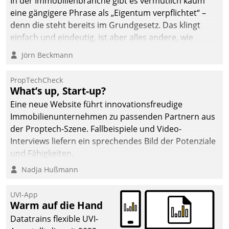
In der Immobilienbranche gibt es vermutlich kaum
eine gängigere Phrase als „Eigentum verpflichtet“ –
denn die steht bereits im Grundgesetz. Das klingt
einfach und eindeutig, ist aber alles andere, wie
Branchenbeschäftigte wissen. Denn mit der
Jörn Beckmann
Verantwortung folgen Verpflichtungen.
PropTechCheck
What’s up, Start-up?
Eine neue Website führt innovationsfreudige
Immobilienunternehmen zu passenden Partnern aus
der Proptech-Szene. Fallbeispiele und Video-
Interviews liefern ein sprechendes Bild der Potenziale
und Fähigkeiten.
Nadja Hußmann
UVI-App
Warm auf die Hand
Datatrains flexible UVI-