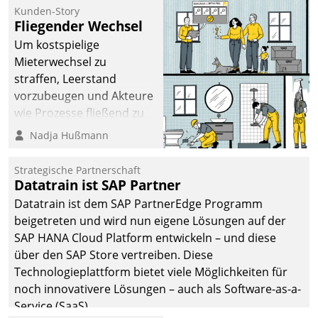
befolgt werden.
Kunden-Story
Fliegender Wechsel
Um kostspielige
Mieterwechsel zu
straffen, Leerstand
vorzubeugen und Akteure
wie Prozesse fließend zu
vernetzen, nutzt die
Nadja Hußmann
Berliner Gewobag seit
Jahresbeginn eine
Strategische Partnerschaft
Überblick, Einsicht und
Datatrain ist SAP Partner
Eingriff bietende Lösung.
Datatrain ist dem SAP PartnerEdge Programm
Zur Entwicklung setzte
beigetreten und wird nun eigene Lösungen auf der
man auf
SAP HANA Cloud Platform entwickeln – und diese
Cloudtechnologie,
über den SAP Store vertreiben. Diese
bewährte und Startup-
Technologieplattform bietet viele Möglichkeiten für
Partner sowie erstmals
noch innovativere Lösungen – auch als Software-as-a-
agile Projektmethoden.
Service (SaaS).