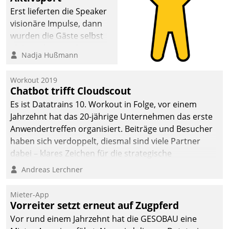
Erst lieferten die Speaker
visionäre Impulse, dann
wurden die Gäste selbst
aktiv und sammelten
Nadja Hußmann
methodisch
Vernetzungsideen fürs
Workout 2019
Quartier. Dazwischen
Chatbot trifft Cloudscout
zeigte Datatrain, was es
Es ist Datatrains 10. Workout in Folge, vor einem
Neues zu bieten hat.
Jahrzehnt hat das 20-jährige Unternehmen das erste
Anwendertreffen organisiert. Beiträge und Besucher
haben sich verdoppelt, diesmal sind viele Partner
dabei – klares Zeichen für die strategische
Fokussierung auf den Kunden.
Andreas Lerchner
Mieter-App
Vorreiter setzt erneut auf Zugpferd
Vor rund einem Jahrzehnt hat die GESOBAU eine