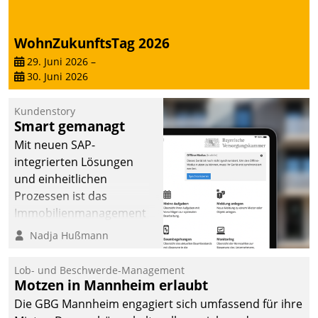
von AktivBo und
Datatrain ermöglicht
automatisiert ausgelöste,
WohnZukunftsTag 2026
zielgerichtete
29. Juni 2026
–
Mieterbefragungen – eine
30. Juni 2026
starke Grundlage für
intelligente,
Kundenstory
datengestützte
Smart gemanagt
Entscheidungen.
Mit neuen SAP-
integrierten Lösungen
und einheitlichen
Prozessen ist das
Immobilienmanagement
der Bayerischen
Nadja Hußmann
Versorgungskammer im
Ressort Kapitalanlage für
Lob- und Beschwerde-Management
künftige Aufgaben und
Motzen in Mannheim erlaubt
Herausforderungen
Die GBG Mannheim engagiert sich umfassend für ihre
gerüstet.