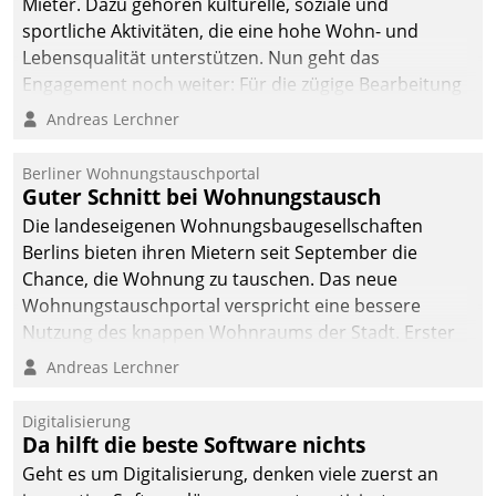
Mieter. Dazu gehören kulturelle, soziale und
sportliche Aktivitäten, die eine hohe Wohn- und
Lebensqualität unterstützen. Nun geht das
Engagement noch weiter: Für die zügige Bearbeitung
von Beschwerden – oder Lob – richtet das
Andreas Lerchner
Unternehmen mit Datatrains Applikation fürs Lob-
und Beschwerde-Management einen eigenen Kanal
Berliner Wohnungstauschportal
ein.
Guter Schnitt bei Wohnungstausch
Die landeseigenen Wohnungsbaugesellschaften
Berlins bieten ihren Mietern seit September die
Chance, die Wohnung zu tauschen. Das neue
Wohnungstauschportal verspricht eine bessere
Nutzung des knappen Wohnraums der Stadt. Erster
Anwendungsfall für Datatrains Lösung API-Hub mit
Andreas Lerchner
Schnittstellen zu den ERP-Systemen der
Unternehmen.
Digitalisierung
Da hilft die beste Software nichts
Geht es um Digitalisierung, denken viele zuerst an