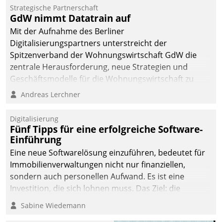
kommunale Wohnungsbauunternehmen daher
Strategische Partnerschaft
gemeinsam mit der Berliner Datatrain GmbH den
GdW nimmt Datatrain auf
Teilprozess der Objektsanierung digitalisiert.
Mit der Aufnahme des Berliner
Digitalisierungspartners unterstreicht der
Spitzenverband der Wohnungswirtschaft GdW die
zentrale Herausforderung, neue Strategien und
Geschäftsmodelle für die Wohnungswirtschaft zu
entwickeln.
Andreas Lerchner
Digitalisierung
Fünf Tipps für eine erfolgreiche Software-
Einführung
Eine neue Softwarelösung einzuführen, bedeutet für
Immobilienverwaltungen nicht nur finanziellen,
sondern auch personellen Aufwand. Es ist eine
Investition, die sich lohnen muss. Das Ziel: die
nachhaltige Optimierung der Geschäftsabläufe. Damit
Sabine Wiedemann
dieses Ziel erreicht wird, sollten einige Grundregeln