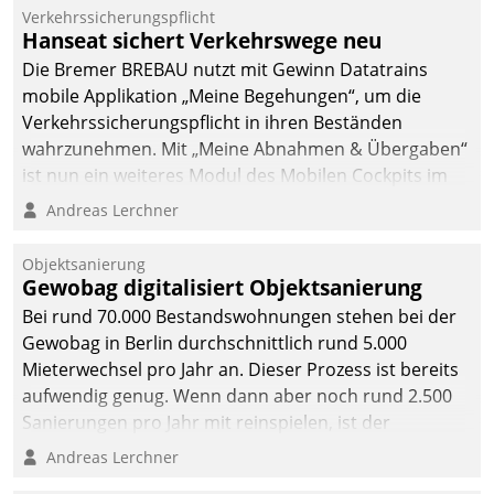
Verkehrssicherungspflicht
Hanseat sichert Verkehrswege neu
Die Bremer BREBAU nutzt mit Gewinn Datatrains
mobile Applikation „Meine Begehungen“, um die
Verkehrssicherungspflicht in ihren Beständen
wahrzunehmen. Mit „Meine Abnahmen & Übergaben“
ist nun ein weiteres Modul des Mobilen Cockpits im
Einsatz.
Andreas Lerchner
Objektsanierung
Gewobag digitalisiert Objektsanierung
Bei rund 70.000 Bestandswohnungen stehen bei der
Gewobag in Berlin durchschnittlich rund 5.000
Mieterwechsel pro Jahr an. Dieser Prozess ist bereits
aufwendig genug. Wenn dann aber noch rund 2.500
Sanierungen pro Jahr mit reinspielen, ist der
Betreuungs- und Organisationsaufwand immens. Im
Andreas Lerchner
Rahmen ihrer Digitalisierungsstrategie hat das