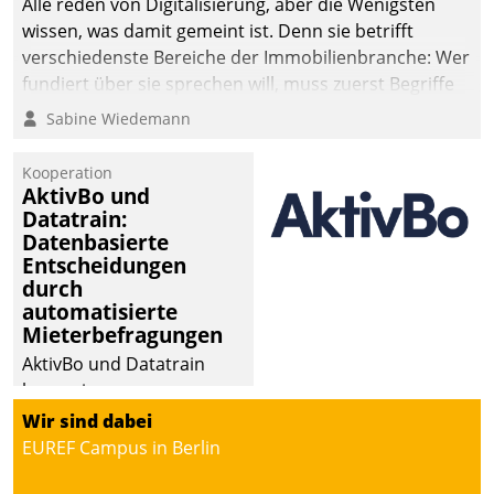
Alle reden von Digitalisierung, aber die Wenigsten
wissen, was damit gemeint ist. Denn sie betrifft
verschiedenste Bereiche der Immobilienbranche: Wer
fundiert über sie sprechen will, muss zuerst Begriffe
klären. Ein Aspekt ist die betriebliche Optimierung:
Sabine Wiedemann
Moderne Softwarelösungen ermöglichen große
Einsparungen durch optimierte und automatisierte
Kooperation
Prozesse. Doch man darf nicht zu viel erwarten: Allein
AktivBo und
Datatrain:
mit der Einführung einer neuen Software ist es nicht
Datenbasierte
getan. Die Digitalisierung erfordert von Unternehmen
Entscheidungen
die Bereitschaft, sich zu überprüfen, zu hinterfragen
durch
und zu verändern.
automatisierte
Mieterbefragungen
AktivBo und Datatrain
kooperieren –
Immobilienunternehmen
Wir sind dabei
profitieren: Die nahtlose
EUREF Campus in Berlin
Integration der Lösungen