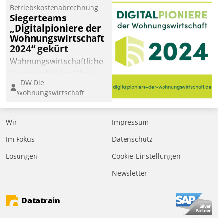
Betriebskostenabrechnung
Siegerteams
„Digitalpioniere der
Wohnungswirtschaft
2024“ gekürt
Wohnungswirtschaftliche
Vorreiter für den Weg in
DW Die
eine digitale Zukunft zu
Wohnungswirtschaft
finden, ist das Ziel des
Awards „Digitalpioniere
der
Wir
Impressum
Wohnungswirtschaft“.
Im Fokus
Datenschutz
Bewerben können sich
dafür ein Team
Lösungen
Cookie-Einstellungen
bestehend aus
Newsletter
Wohnungsunternehmen
und PropTech.
Datatrain