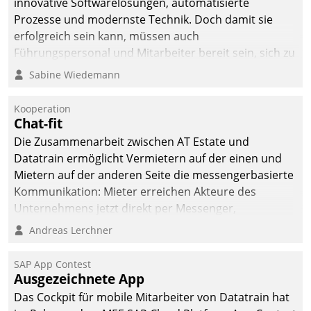
innovative Softwarelösungen, automatisierte
Prozesse und modernste Technik. Doch damit sie
erfolgreich sein kann, müssen auch
Führungspersonal und Mitarbeiter bereit sein, sich zu
verändern und anzupassen, sonst werden sie an ihr
Sabine Wiedemann
scheitern.
Kooperation
Chat-fit
Die Zusammenarbeit zwischen AT Estate und
Datatrain ermöglicht Vermietern auf der einen und
Mietern auf der anderen Seite die messengerbasierte
Kommunikation: Mieter erreichen Akteure des
Unternehmens jetzt direkt per Messenger,
Mitarbeiter oder Dienstleister empfangen oder
Andreas Lerchner
versenden die Nachrichten via Cockpit.
SAP App Contest
Ausgezeichnete App
Das Cockpit für mobile Mitarbeiter von Datatrain hat