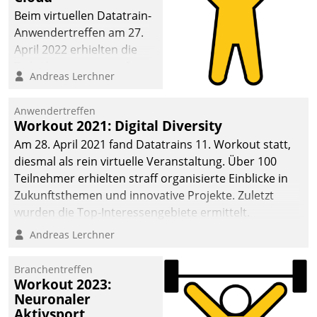
anspruchsvollen
Beim virtuellen Datatrain-
Aufgaben und
Anwendertreffen am 27.
abnehmendem
April 2022 erhielten die
Nachwuchs?
Teilnehmerinnen und
Andreas Lerchner
Teilnehmer kurzweilige
Einblicke in innovative
Anwendertreffen
Cloud-Strategien und -
Workout 2021: Digital Diversity
Lösungen mit hohem
Am 28. April 2021 fand Datatrains 11. Workout statt,
Zukunftspotenzial.
diesmal als rein virtuelle Veranstaltung. Über 100
Teilnehmer erhielten straff organisierte Einblicke in
Zukunftsthemen und innovative Projekte. Zuletzt
wurden die Top-Interessengebiete ermittelt.
Andreas Lerchner
Branchentreffen
Workout 2023:
Neuronaler
Aktivsport