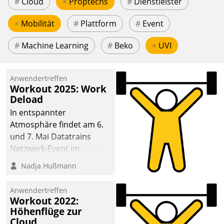
#
Cloud
×
Proptechs
#
Dienstleister
×
Mobilität
#
Plattform
#
Event
#
Machine Learning
#
Beko
×
UVI
Anwendertreffen
Workout 2025: Work
Deload
In entspannter
Atmosphäre findet am 6.
und 7. Mai Datatrains
Netzwerk-Event im
Kunden- und Partnerkreis
Nadja Hußmann
statt. Zentrale Frage: Wie
lassen sich
Anwendertreffen
Mammutprojekte
Workout 2022:
meistern und Workloads
Höhenflüge zur
Cloud
wuppen – bei zunehmend