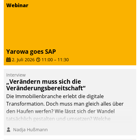
Webinar
deutscher
Wohnungsunternehmen
– und beschleunigt damit
den Weg vom
Mieteranliegen zum
Dienstleisterauftrag.
Yarowa goes SAP
2. Juli 2026
11:00
–
11:30
Interview
„Verändern muss sich die
Veränderungsbereitschaft“
Die Immobilienbranche erlebt die digitale
Transformation. Doch muss man gleich alles über
den Haufen werfen? Wie lässt sich der Wandel
tatsächlich gestalten und umsetzen? Welche
Argumente zählen wirklich?
Nadja Hußmann