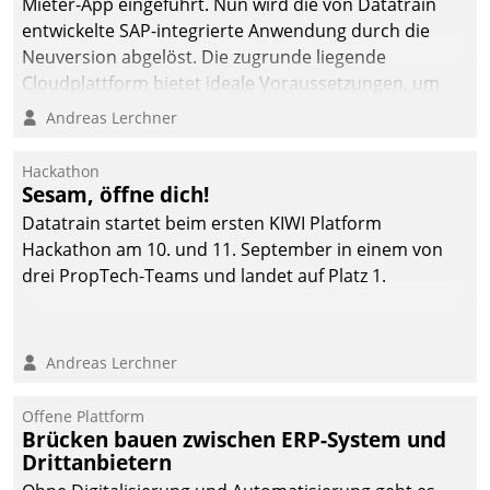
Mieter-App eingeführt. Nun wird die von Datatrain
entwickelte SAP-integrierte Anwendung durch die
Neuversion abgelöst. Die zugrunde liegende
Cloudplattform bietet ideale Voraussetzungen, um
die Funktionalität der App zu erweitern und weitere
Andreas Lerchner
innovative Apps, auch von Drittanbietern, in SAP zu
integrieren.
Hackathon
Sesam, öffne dich!
Datatrain startet beim ersten KIWI Platform
Hackathon am 10. und 11. September in einem von
drei PropTech-Teams und landet auf Platz 1.
Andreas Lerchner
Offene Plattform
Brücken bauen zwischen ERP-System und
Drittanbietern