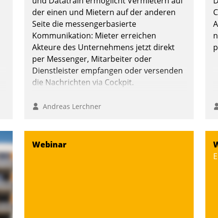
und Datatrain ermöglicht Vermietern auf
D
der einen und Mietern auf der anderen
C
Seite die messengerbasierte
A
Kommunikation: Mieter erreichen
n
Andreas Lerchner
Akteure des Unternehmens jetzt direkt
p
per Messenger, Mitarbeiter oder
Dienstleister empfangen oder versenden
die Nachrichten via Cockpit.
Andreas Lerchner
Webinar
W
E