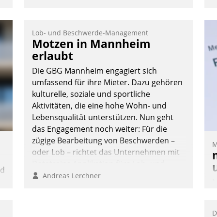
Lob- und Beschwerde-Management
Motzen in Mannheim
erlaubt
Die GBG Mannheim engagiert sich
umfassend für ihre Mieter. Dazu gehören
kulturelle, soziale und sportliche
Aktivitäten, die eine hohe Wohn- und
Lebensqualität unterstützen. Nun geht
das Engagement noch weiter: Für die
zügige Bearbeitung von Beschwerden –
M
oder Lob – richtet das Unternehmen mit
Datatrains Applikation fürs Lob- und
nd
Beschwerde-Management einen eigenen
Andreas Lerchner
M
Kanal ein.
n
u
v
D
M