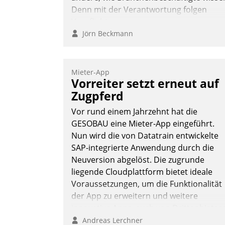
Denn mit der Verantwortung folgen
Verpflichtungen.
Jörn Beckmann
Mieter-App
Vorreiter setzt erneut auf
Zugpferd
Vor rund einem Jahrzehnt hat die
GESOBAU eine Mieter-App eingeführt.
Nun wird die von Datatrain entwickelte
SAP-integrierte Anwendung durch die
Neuversion abgelöst. Die zugrunde
liegende Cloudplattform bietet ideale
Voraussetzungen, um die Funktionalität
der App zu erweitern und weitere
innovative Apps, auch von Drittanbieter
in SAP zu integrieren.
Andreas Lerchner