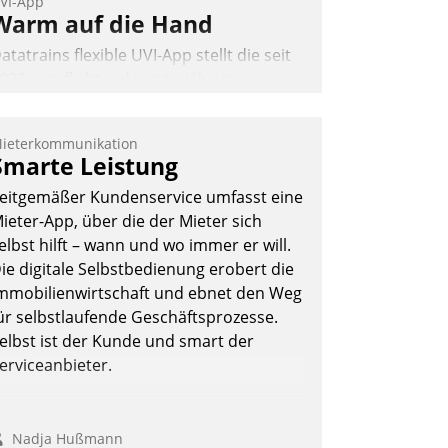
VI-App
Warm auf die Hand
atatrains flexible UVI-App stellt die seit
022 verpflichtende unterjährige
erbrauchsinformation schnell,
uverlässig und leicht bekömmlich bereit:
ieterkommunikation
ie monatlichen Mitteilungen zum
Smarte Leistung
eizungs- und Wasserverbrauch gehen
eitgemäßer Kundenservice umfasst eine
utomatisiert, vollständig und auf
ieter-App, über die der Mieter sich
unsch über mehrere zuvor festgelegte
elbst hilft – wann und wo immer er will.
ommunikationswege bei den
ie digitale Selbstbedienung erobert die
mpfängern ein.
mmobilienwirtschaft und ebnet den Weg
Nadja Hußmann
ür selbstlaufende Geschäftsprozesse.
elbst ist der Kunde und smart der
erviceanbieter.
Nadja Hußmann