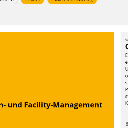
W
E
e
U
o
s
P
s
n- und Facility-Management
K