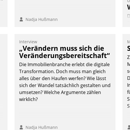
U
D
Nadja Hußmann
2
V
z
Interview
M
D
„Verändern muss sich die
H
Veränderungsbereitschaft“
Z
a
M
Die Immobilienbranche erlebt die digitale
W
s
Transformation. Doch muss man gleich
K
D
alles über den Haufen werfen? Wie lässt
E
I
sich der Wandel tatsächlich gestalten und
f
umsetzen? Welche Argumente zählen
S
wirklich?
S
n,
Nadja Hußmann