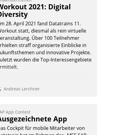
Workout 2021: Digital
oftware ist es nicht getan. Die
igitalisierung erfordert von
Diversity
nternehmen die Bereitschaft, sich zu
m 28. April 2021 fand Datatrains 11.
berprüfen, zu hinterfragen und zu
orkout statt, diesmal als rein virtuelle
erändern.
eranstaltung. Über 100 Teilnehmer
rhielten straff organisierte Einblicke in
ukunftsthemen und innovative Projekte.
uletzt wurden die Top-Interessengebiete
rmittelt.
Andreas Lerchner
AP App Contest
Ausgezeichnete App
as Cockpit für mobile Mitarbeiter von