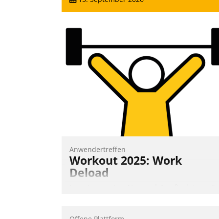
Anwendertreffen
Workout 2025: Work
Deload
In entspannter Atmosphäre findet am 6.
und 7. Mai Datatrains Netzwerk-Event im
Kunden- und Partnerkreis statt. Zentrale
Offene Plattform