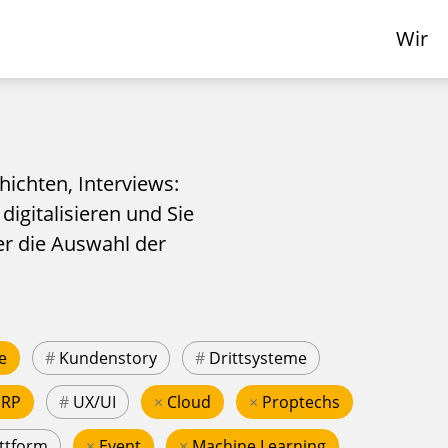
Wir
hichten, Interviews:
 digitalisieren und Sie
er die Auswahl der
e
#
Kundenstory
#
Drittsysteme
ERP
#
UX/UI
×
Cloud
×
Proptechs
ttform
×
Event
×
Machine Learning