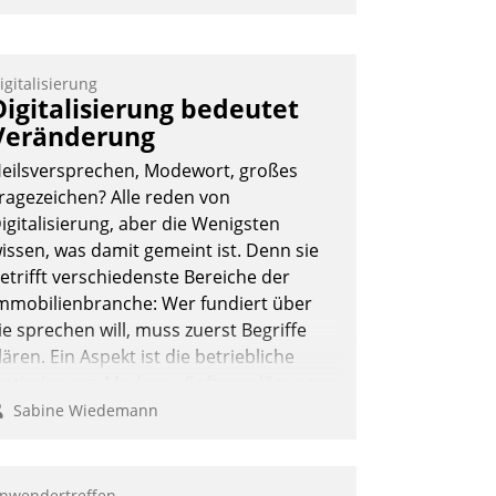
igitalisierung
Digitalisierung bedeutet
Veränderung
eilsversprechen, Modewort, großes
ragezeichen? Alle reden von
igitalisierung, aber die Wenigsten
issen, was damit gemeint ist. Denn sie
etrifft verschiedenste Bereiche der
mmobilienbranche: Wer fundiert über
ie sprechen will, muss zuerst Begriffe
lären. Ein Aspekt ist die betriebliche
ptimierung: Moderne Softwarelösungen
rmöglichen große Einsparungen durch
Sabine Wiedemann
ptimierte und automatisierte Prozesse.
och man darf nicht zu viel erwarten:
llein mit der Einführung einer neuen
nwendertreffen