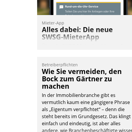
Mieter-App
Alles dabei: Die neue
SWSG-MieterApp
Über die SWSG-MieterApp können die
mehr als 50.000 Mieter mit ihrem
Wohnungsunternehmen kommunizieren
Betreiberpflichten
auf dem Laufenden bleiben, Daten
Wie Sie vermeiden, den
einsehen und ändern oder
Bock zum Gärtner zu
Schadensmeldungen abgeben – rund u
machen
die Uhr.
In der Immobilienbranche gibt es
vermutlich kaum eine gängigere Phrase
als „Eigentum verpflichtet“ – denn die
Andreas Lerchner
steht bereits im Grundgesetz. Das klingt
einfach und eindeutig, ist aber alles
andere, wie Branchenbeschäftigte wisse