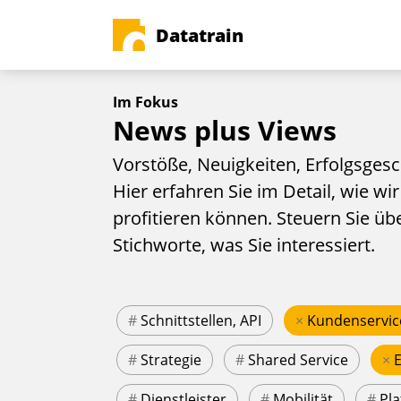
Datatrain
Im Fokus
News plus Views
Vorstöße, Neuigkeiten, Erfolgsgesc
Hier erfahren Sie im Detail, wie wir
profitieren können. Steuern Sie üb
Stichworte, was Sie interessiert.
#
Schnittstellen, API
×
Kundenservic
#
Strategie
#
Shared Service
×
#
Dienstleister
#
Mobilität
#
Pla