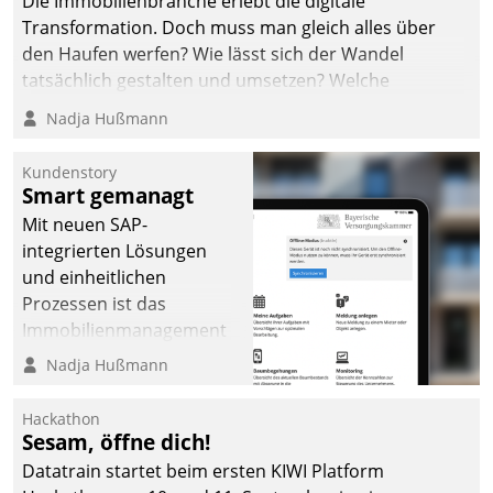
Die Immobilienbranche erlebt die digitale
Transformation. Doch muss man gleich alles über
den Haufen werfen? Wie lässt sich der Wandel
tatsächlich gestalten und umsetzen? Welche
Argumente zählen wirklich?
Nadja Hußmann
Kundenstory
Smart gemanagt
Mit neuen SAP-
integrierten Lösungen
und einheitlichen
Prozessen ist das
Immobilienmanagement
der Bayerischen
Nadja Hußmann
Versorgungskammer im
Ressort Kapitalanlage für
Hackathon
künftige Aufgaben und
Sesam, öffne dich!
Herausforderungen
Datatrain startet beim ersten KIWI Platform
gerüstet.