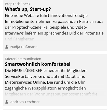
von AktivBo und
PropTechCheck
Datatrain ermöglicht
What’s up, Start-up?
automatisiert ausgelöste,
Eine neue Website führt innovationsfreudige
zielgerichtete
Immobilienunternehmen zu passenden Partnern aus
Mieterbefragungen – eine
der Proptech-Szene. Fallbeispiele und Video-
starke Grundlage für
Interviews liefern ein sprechendes Bild der Potenziale
intelligente,
und Fähigkeiten.
datengestützte
Nadja Hußmann
Entscheidungen.
Mieterkommunikation
Smartwohnlich komfortabel
Die NEUE LÜBECKER erneuert ihr Mitglieder-
ServicePortal von Grund auf mit Datatrains
Mieterservices Online. Die rund um die Uhr
zugängliche Webapplikation ermöglicht den
Mitgliedern der Wohnungs­bau­genossenschaft die
Kontaktaufnahme per Smartphone, Tablet oder PC.
Andreas Lerchner