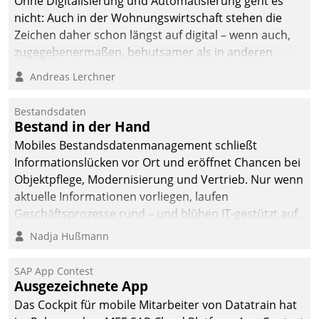
Ohne Digitalisierung und Automatisierung geht es
die Bereitschaft, sich zu überprüfen, zu hinterfragen
nicht: Auch in der Wohnungswirtschaft stehen die
und zu verändern.
Zeichen daher schon längst auf digital – wenn auch,
zugegebenermaßen, behutsamer als in anderen
Branchen.
Andreas Lerchner
Bestandsdaten
Bestand in der Hand
Mobiles Bestandsdatenmanagement schließt
Informationslücken vor Ort und eröffnet Chancen bei
Objektpflege, Modernisierung und Vertrieb. Nur wenn
aktuelle Informationen vorliegen, laufen
Geschäftsprozesse rund – und blühen IT-gestützt auf.
Nadja Hußmann
SAP App Contest
Ausgezeichnete App
Das Cockpit für mobile Mitarbeiter von Datatrain hat