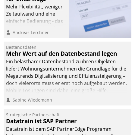
Mehr Flexibilität, weniger
Zeitaufwand und eine
einfache Bedienung - das
verspricht das aktuelle
Andreas Lerchner
Cockpit für mobile
Mitarbeiter von
Bestandsdaten
Datatrain. Die meravis
Mehr Wert auf den Datenbestand legen
Wohnungsbau- und
Ein belastbarer Datenbestand zu ihren Objekten
Immobilien GmbH hat
liefert Wohnungsunternehmen die Grundlage für die
sich dabei für den Betrieb
Megatrends Digitalisierung und Effizienzsteigerung –
der Lösung über die SAP
doch vielerorts muss er erst noch aufgebaut werden.
Cloud Platform
Mobile Lösungen sind dabei eine große Hilfe.
entschieden - als erstes
Sabine Wiedemann
Unternehmen am
Wohnungsmarkt.
Strategische Partnerschaft
Datatrain ist SAP Partner
Datatrain ist dem SAP PartnerEdge Programm