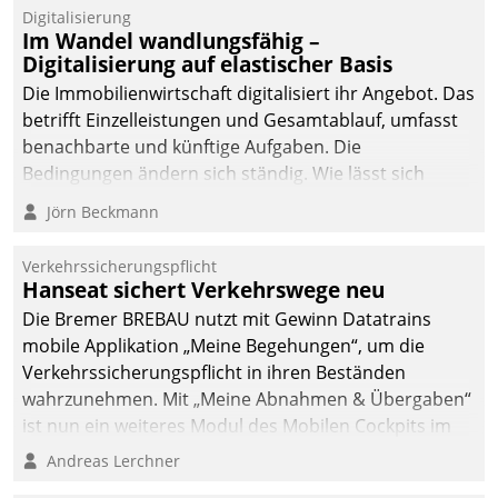
Datatrain.
Digitalisierung
Im Wandel wandlungsfähig –
Digitalisierung auf elastischer Basis
Die Immobilienwirtschaft digitalisiert ihr Angebot. Das
betrifft Einzelleistungen und Gesamtablauf, umfasst
benachbarte und künftige Aufgaben. Die
Bedingungen ändern sich ständig. Wie lässt sich
technisch die Kontrolle wahren und zugleich Freiraum
Jörn Beckmann
fürs Wachsen öffnen?
Verkehrssicherungspflicht
Hanseat sichert Verkehrswege neu
Die Bremer BREBAU nutzt mit Gewinn Datatrains
mobile Applikation „Meine Begehungen“, um die
Verkehrssicherungspflicht in ihren Beständen
wahrzunehmen. Mit „Meine Abnahmen & Übergaben“
ist nun ein weiteres Modul des Mobilen Cockpits im
Einsatz.
Andreas Lerchner