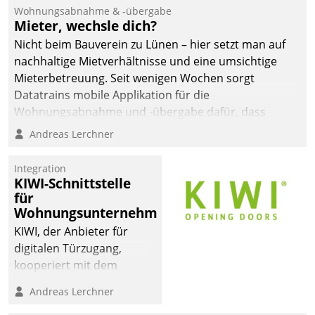
Wohnungsabnahme & -übergabe
Mieter, wechsle dich?
Nicht beim Bauverein zu Lünen – hier setzt man auf
nachhaltige Mietverhältnisse und eine umsichtige
Mieterbetreuung. Seit wenigen Wochen sorgt
Datatrains mobile Applikation für die
Wohnungsabnahme und -übergabe dafür, dass
Mieter wohlgeordnet kommen und, so es sein muss,
Andreas Lerchner
gehen können.
Integration
KIWI-Schnittstelle
für
Wohnungsunternehmen
KIWI, der Anbieter für
digitalen Türzugang,
kooperiert mit dem
Beratungs- und
Andreas Lerchner
Softwareentwicklungshaus