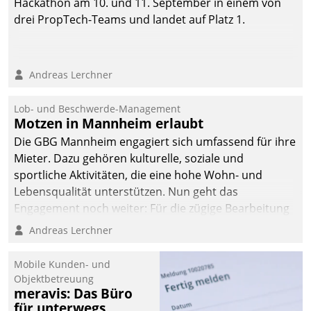
Hackathon am 10. und 11. September in einem von
drei PropTech-Teams und landet auf Platz 1.
Andreas Lerchner
Lob- und Beschwerde-Management
Motzen in Mannheim erlaubt
Die GBG Mannheim engagiert sich umfassend für ihre
Mieter. Dazu gehören kulturelle, soziale und
sportliche Aktivitäten, die eine hohe Wohn- und
Lebensqualität unterstützen. Nun geht das
Engagement noch weiter: Für die zügige Bearbeitung
von Beschwerden – oder Lob – richtet das
Andreas Lerchner
Unternehmen mit Datatrains Applikation fürs Lob-
und Beschwerde-Management einen eigenen Kanal
Mobile Kunden- und
ein.
Objektbetreuung
meravis: Das Büro
für unterwegs