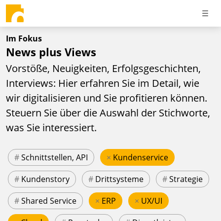
Im Fokus
News plus Views
Vorstöße, Neuigkeiten, Erfolgsgeschichten,
Interviews: Hier erfahren Sie im Detail, wie
wir digitalisieren und Sie profitieren können.
Steuern Sie über die Auswahl der Stichworte,
was Sie interessiert.
#
Schnittstellen, API
×
Kundenservice
#
Kundenstory
#
Drittsysteme
#
Strategie
#
Shared Service
×
ERP
×
UX/UI