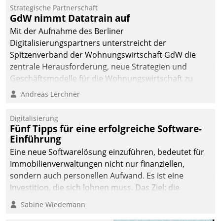
kommunale Wohnungsbauunternehmen daher
Strategische Partnerschaft
gemeinsam mit der Berliner Datatrain GmbH den
GdW nimmt Datatrain auf
Teilprozess der Objektsanierung digitalisiert.
Mit der Aufnahme des Berliner
Digitalisierungspartners unterstreicht der
Spitzenverband der Wohnungswirtschaft GdW die
zentrale Herausforderung, neue Strategien und
Geschäftsmodelle für die Wohnungswirtschaft zu
entwickeln.
Andreas Lerchner
Digitalisierung
Fünf Tipps für eine erfolgreiche Software-
Einführung
Eine neue Softwarelösung einzuführen, bedeutet für
Immobilienverwaltungen nicht nur finanziellen,
sondern auch personellen Aufwand. Es ist eine
Investition, die sich lohnen muss. Das Ziel: die
nachhaltige Optimierung der Geschäftsabläufe. Damit
Sabine Wiedemann
dieses Ziel erreicht wird, sollten einige Grundregeln