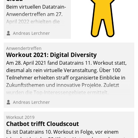
Beim virtuellen Datatrain-
Anwendertreffen am 27.
April 2022 erhielten die
Teilnehmerinnen und
Andreas Lerchner
Teilnehmer kurzweilige
Einblicke in innovative
Anwendertreffen
Cloud-Strategien und -
Workout 2021: Digital Diversity
Lösungen mit hohem
Am 28. April 2021 fand Datatrains 11. Workout statt,
Zukunftspotenzial.
diesmal als rein virtuelle Veranstaltung. Über 100
Teilnehmer erhielten straff organisierte Einblicke in
Zukunftsthemen und innovative Projekte. Zuletzt
wurden die Top-Interessengebiete ermittelt.
Andreas Lerchner
Workout 2019
Chatbot trifft Cloudscout
Es ist Datatrains 10. Workout in Folge, vor einem