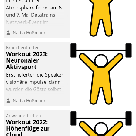
In entspannter
Atmosphäre findet am 6.
und 7. Mai Datatrains
Netzwerk-Event im
Kunden- und Partnerkreis
Nadja Hußmann
statt. Zentrale Frage: Wie
lassen sich
Branchentreffen
Mammutprojekte
Workout 2023:
meistern und Workloads
Neuronaler
Aktivsport
wuppen – bei zunehmend
anspruchsvollen
Erst lieferten die Speaker
Aufgaben und
visionäre Impulse, dann
abnehmendem
wurden die Gäste selbst
Nachwuchs?
aktiv und sammelten
Nadja Hußmann
methodisch
Vernetzungsideen fürs
Anwendertreffen
Quartier. Dazwischen
Workout 2022:
zeigte Datatrain, was es
Höhenflüge zur
Neues zu bieten hat.
Cloud