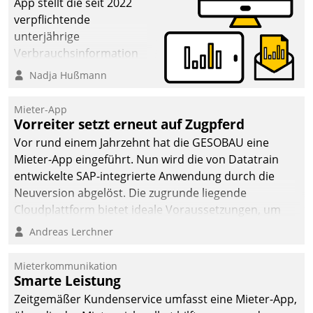
App stellt die seit 2022
abgeben – rund um die
verpflichtende
Uhr.
unterjährige
Verbrauchsinformation
schnell, zuverlässig und
Nadja Hußmann
leicht bekömmlich bereit:
Die monatlichen
Mieter-App
Mitteilungen zum
Vorreiter setzt erneut auf Zugpferd
Heizungs- und
Vor rund einem Jahrzehnt hat die GESOBAU eine
Wasserverbrauch gehen
Mieter-App eingeführt. Nun wird die von Datatrain
automatisiert, vollständig
entwickelte SAP-integrierte Anwendung durch die
und auf Wunsch über
Neuversion abgelöst. Die zugrunde liegende
mehrere zuvor
Cloudplattform bietet ideale Voraussetzungen, um
festgelegte
die Funktionalität der App zu erweitern und weitere
Andreas Lerchner
Kommunikationswege bei
innovative Apps, auch von Drittanbietern, in SAP zu
den Empfängern ein.
integrieren.
Mieterkommunikation
Smarte Leistung
Zeitgemäßer Kundenservice umfasst eine Mieter-App,