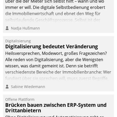
über die der Mieter sich selbst hilft – wann und wo
immer er will. Die digitale Selbstbedienung erobert
die Immobilienwirtschaft und ebnet den Weg für
selbstlaufende Geschäftsprozesse. Selbst ist der
Kunde und smart der Serviceanbieter.
Nadja Hußmann
Digitalisierung
Digitalisierung bedeutet Veränderung
Heilsversprechen, Modewort, großes Fragezeichen?
Alle reden von Digitalisierung, aber die Wenigsten
wissen, was damit gemeint ist. Denn sie betrifft
verschiedenste Bereiche der Immobilienbranche: Wer
fundiert über sie sprechen will, muss zuerst Begriffe
klären. Ein Aspekt ist die betriebliche Optimierung:
Sabine Wiedemann
Moderne Softwarelösungen ermöglichen große
Einsparungen durch optimierte und automatisierte
Offene Plattform
Prozesse. Doch man darf nicht zu viel erwarten: Allein
Brücken bauen zwischen ERP-System und
Drittanbietern
mit der Einführung einer neuen Software ist es nicht
getan. Die Digitalisierung erfordert von Unternehmen