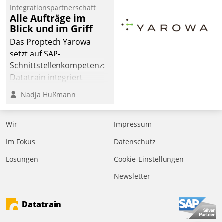
Integrationspartnerschaft
Alle Aufträge im
Blick und im Griff
Das Proptech Yarowa
setzt auf SAP-
Schnittstellenkompetenz:
Datatrain integriert
Yarowas Portal zur
Nadja Hußmann
Vergabe und Verwaltung
von Aufträgen der
Wir
Impressum
operativen
Instandhaltung in die
Im Fokus
Datenschutz
SAP-Systemlandschaft
Lösungen
Cookie-Einstellungen
deutscher
Wohnungsunternehmen
Newsletter
– und beschleunigt damit
den Weg vom
Datatrain
Mieteranliegen zum
Dienstleisterauftrag.