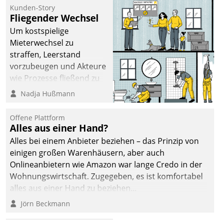
befolgt werden.
Kunden-Story
Fliegender Wechsel
Um kostspielige
Mieterwechsel zu
straffen, Leerstand
vorzubeugen und Akteure
wie Prozesse fließend zu
vernetzen, nutzt die
Nadja Hußmann
Berliner Gewobag seit
Jahresbeginn eine
Offene Plattform
Überblick, Einsicht und
Alles aus einer Hand?
Eingriff bietende Lösung.
Alles bei einem Anbieter beziehen – das Prinzip von
Zur Entwicklung setzte
einigen großen Warenhäusern, aber auch
man auf
Onlineanbietern wie Amazon war lange Credo in der
Cloudtechnologie,
Wohnungswirtschaft. Zugegeben, es ist komfortabel
bewährte und Startup-
alles aus einer Hand zu beziehen...
Partner sowie erstmals
Jörn Beckmann
agile Projektmethoden.