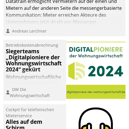
Datatrain ermöglicht Vermietern auf der einen und
Mietern auf der anderen Seite die messengerbasierte
Kommunikation: Mieter erreichen Akteure des
Unternehmens jetzt direkt per Messenger,
Mitarbeiter oder Dienstleister empfangen oder
Andreas Lerchner
versenden die Nachrichten via Cockpit.
Betriebskostenabrechnung
Siegerteams
„Digitalpioniere der
Wohnungswirtschaft
2024“ gekürt
Wohnungswirtschaftliche
Vorreiter für den Weg in
DW Die
eine digitale Zukunft zu
Wohnungswirtschaft
finden, ist das Ziel des
Awards „Digitalpioniere
Cockpit für telefonischen
der
Mieterservice
Wohnungswirtschaft“.
Alles auf dem
Bewerben können sich
Schirm