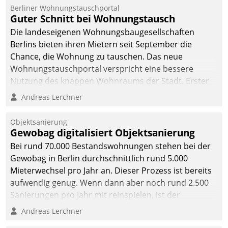
Berliner Wohnungstauschportal
Guter Schnitt bei Wohnungstausch
Die landeseigenen Wohnungsbaugesellschaften
Berlins bieten ihren Mietern seit September die
Chance, die Wohnung zu tauschen. Das neue
Wohnungstauschportal verspricht eine bessere
Nutzung des knappen Wohnraums der Stadt. Erster
Anwendungsfall für Datatrains Lösung API-Hub mit
Andreas Lerchner
Schnittstellen zu den ERP-Systemen der
Unternehmen.
Objektsanierung
Gewobag digitalisiert Objektsanierung
Bei rund 70.000 Bestandswohnungen stehen bei der
Gewobag in Berlin durchschnittlich rund 5.000
Mieterwechsel pro Jahr an. Dieser Prozess ist bereits
aufwendig genug. Wenn dann aber noch rund 2.500
Sanierungen pro Jahr mit reinspielen, ist der
Betreuungs- und Organisationsaufwand immens. Im
Andreas Lerchner
Rahmen ihrer Digitalisierungsstrategie hat das