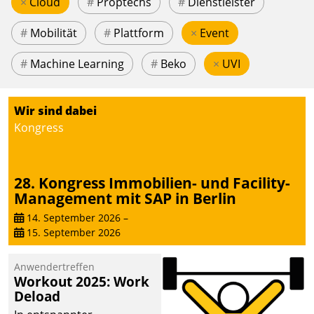
×
Cloud
#
Proptechs
#
Dienstleister
#
Mobilität
#
Plattform
×
Event
#
Machine Learning
#
Beko
×
UVI
Wir sind dabei
Kongress
28. Kongress Immobilien- und Facility-
Management mit SAP in Berlin
14. September 2026
–
15. September 2026
Anwendertreffen
Workout 2025: Work
Deload