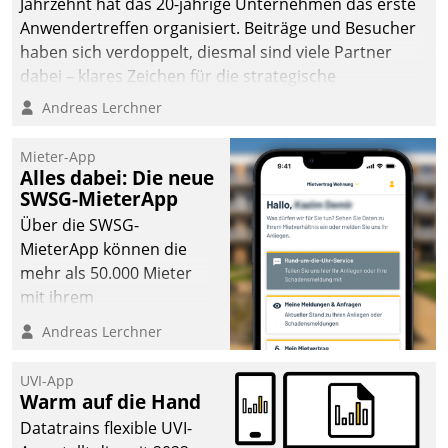
Jahrzehnt hat das 20-jährige Unternehmen das erste
Anwendertreffen organisiert. Beiträge und Besucher
haben sich verdoppelt, diesmal sind viele Partner
dabei – klares Zeichen für die strategische
Fokussierung auf den Kunden.
Andreas Lerchner
Mieter-App
Alles dabei: Die neue
SWSG-MieterApp
Über die SWSG-
MieterApp können die
mehr als 50.000 Mieter
mit ihrem
Wohnungsunternehmen
Andreas Lerchner
kommunizieren, auf dem
Laufenden bleiben, Daten
UVI-App
einsehen und ändern
Warm auf die Hand
oder
Datatrains flexible UVI-
Schadensmeldungen