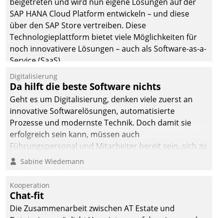
beigetreten und wird nun eigene Lösungen auf der
SAP HANA Cloud Platform entwickeln – und diese
über den SAP Store vertreiben. Diese
Technologieplattform bietet viele Möglichkeiten für
noch innovativere Lösungen – auch als Software-as-a-
Service (SaaS).
Digitalisierung
Da hilft die beste Software nichts
Geht es um Digitalisierung, denken viele zuerst an
innovative Softwarelösungen, automatisierte
Prozesse und modernste Technik. Doch damit sie
erfolgreich sein kann, müssen auch
Führungspersonal und Mitarbeiter bereit sein, sich zu
verändern und anzupassen, sonst werden sie an ihr
Sabine Wiedemann
scheitern.
Kooperation
Chat-fit
Die Zusammenarbeit zwischen AT Estate und