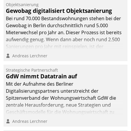
Unternehmen.
Objektsanierung
Gewobag digitalisiert Objektsanierung
Bei rund 70.000 Bestandswohnungen stehen bei der
Gewobag in Berlin durchschnittlich rund 5.000
Mieterwechsel pro Jahr an. Dieser Prozess ist bereits
aufwendig genug. Wenn dann aber noch rund 2.500
Sanierungen pro Jahr mit reinspielen, ist der
Betreuungs- und Organisationsaufwand immens. Im
Andreas Lerchner
Rahmen ihrer Digitalisierungsstrategie hat das
kommunale Wohnungsbauunternehmen daher
Strategische Partnerschaft
gemeinsam mit der Berliner Datatrain GmbH den
GdW nimmt Datatrain auf
Teilprozess der Objektsanierung digitalisiert.
Mit der Aufnahme des Berliner
Digitalisierungspartners unterstreicht der
Spitzenverband der Wohnungswirtschaft GdW die
zentrale Herausforderung, neue Strategien und
Geschäftsmodelle für die Wohnungswirtschaft zu
entwickeln.
Andreas Lerchner