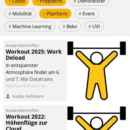
×
Cloud
×
Proptechs
#
Dienstleister
#
Mobilität
×
Plattform
#
Event
#
Machine Learning
#
Beko
#
UVI
Anwendertreffen
Workout 2025: Work
Deload
In entspannter
Atmosphäre findet am 6.
und 7. Mai Datatrains
Netzwerk-Event im
Kunden- und Partnerkreis
Nadja Hußmann
statt. Zentrale Frage: Wie
lassen sich
Anwendertreffen
Mammutprojekte
Workout 2022:
meistern und Workloads
Höhenflüge zur
Cloud
wuppen – bei zunehmend