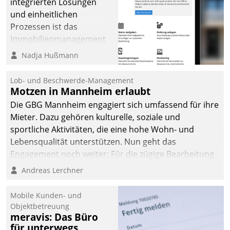
integrierten Lösungen
und einheitlichen
Prozessen ist das
Immobilienmanagement
der Bayerischen
Nadja Hußmann
Versorgungskammer im
Ressort Kapitalanlage für
Lob- und Beschwerde-Management
künftige Aufgaben und
Motzen in Mannheim erlaubt
Herausforderungen
Die GBG Mannheim engagiert sich umfassend für ihre
gerüstet.
Mieter. Dazu gehören kulturelle, soziale und
sportliche Aktivitäten, die eine hohe Wohn- und
Lebensqualität unterstützen. Nun geht das
Engagement noch weiter: Für die zügige Bearbeitung
von Beschwerden – oder Lob – richtet das
Andreas Lerchner
Unternehmen mit Datatrains Applikation fürs Lob-
und Beschwerde-Management einen eigenen Kanal
Mobile Kunden- und
ein.
Objektbetreuung
meravis: Das Büro
für unterwegs