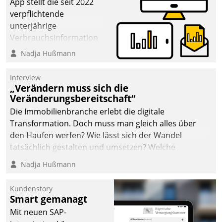
App stellt die seit 2022
verpflichtende
unterjährige
Verbrauchsinformation
schnell, zuverlässig und
Nadja Hußmann
leicht bekömmlich bereit:
Die monatlichen
Interview
Mitteilungen zum
„Verändern muss sich die
Veränderungsbereitschaft“
Heizungs- und
Wasserverbrauch gehen
Die Immobilienbranche erlebt die digitale
automatisiert, vollständig
Transformation. Doch muss man gleich alles über
und auf Wunsch über
den Haufen werfen? Wie lässt sich der Wandel
mehrere zuvor
tatsächlich gestalten und umsetzen? Welche
festgelegte
Argumente zählen wirklich?
Nadja Hußmann
Kommunikationswege bei
den Empfängern ein.
Kundenstory
Smart gemanagt
Mit neuen SAP-