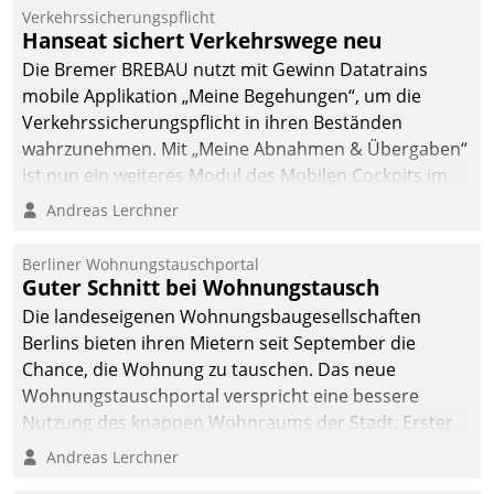
Verkehrssicherungspflicht
Hanseat sichert Verkehrswege neu
Die Bremer BREBAU nutzt mit Gewinn Datatrains
mobile Applikation „Meine Begehungen“, um die
Verkehrssicherungspflicht in ihren Beständen
wahrzunehmen. Mit „Meine Abnahmen & Übergaben“
ist nun ein weiteres Modul des Mobilen Cockpits im
Einsatz.
Andreas Lerchner
Berliner Wohnungstauschportal
Guter Schnitt bei Wohnungstausch
Die landeseigenen Wohnungsbaugesellschaften
Berlins bieten ihren Mietern seit September die
Chance, die Wohnung zu tauschen. Das neue
Wohnungstauschportal verspricht eine bessere
Nutzung des knappen Wohnraums der Stadt. Erster
Anwendungsfall für Datatrains Lösung API-Hub mit
Andreas Lerchner
Schnittstellen zu den ERP-Systemen der