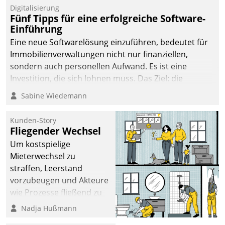
Digitalisierung
Fünf Tipps für eine erfolgreiche Software-
Einführung
Eine neue Softwarelösung einzuführen, bedeutet für
Immobilienverwaltungen nicht nur finanziellen,
sondern auch personellen Aufwand. Es ist eine
Investition, die sich lohnen muss. Das Ziel: die
nachhaltige Optimierung der Geschäftsabläufe. Damit
Sabine Wiedemann
dieses Ziel erreicht wird, sollten einige Grundregeln
befolgt werden.
Kunden-Story
Fliegender Wechsel
Um kostspielige
Mieterwechsel zu
straffen, Leerstand
vorzubeugen und Akteure
wie Prozesse fließend zu
vernetzen, nutzt die
Nadja Hußmann
Berliner Gewobag seit