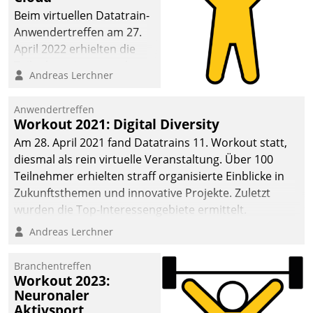
anspruchsvollen
Beim virtuellen Datatrain-
Aufgaben und
Anwendertreffen am 27.
abnehmendem
April 2022 erhielten die
Nachwuchs?
Teilnehmerinnen und
Andreas Lerchner
Teilnehmer kurzweilige
Einblicke in innovative
Anwendertreffen
Cloud-Strategien und -
Workout 2021: Digital Diversity
Lösungen mit hohem
Am 28. April 2021 fand Datatrains 11. Workout statt,
Zukunftspotenzial.
diesmal als rein virtuelle Veranstaltung. Über 100
Teilnehmer erhielten straff organisierte Einblicke in
Zukunftsthemen und innovative Projekte. Zuletzt
wurden die Top-Interessengebiete ermittelt.
Andreas Lerchner
Branchentreffen
Workout 2023:
Neuronaler
Aktivsport