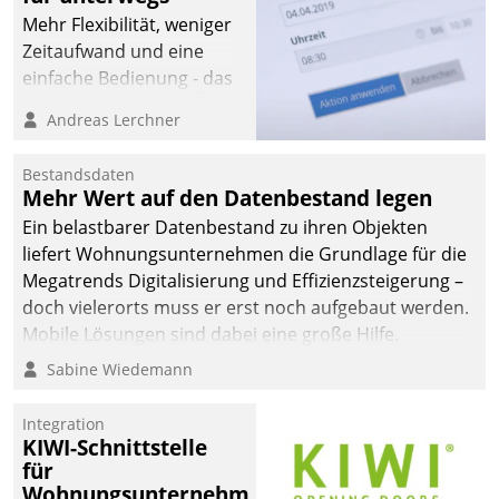
Mehr Flexibilität, weniger
Zeitaufwand und eine
einfache Bedienung - das
verspricht das aktuelle
Andreas Lerchner
Cockpit für mobile
Mitarbeiter von
Bestandsdaten
Datatrain. Die meravis
Mehr Wert auf den Datenbestand legen
Wohnungsbau- und
Ein belastbarer Datenbestand zu ihren Objekten
Immobilien GmbH hat
liefert Wohnungsunternehmen die Grundlage für die
sich dabei für den Betrieb
Megatrends Digitalisierung und Effizienzsteigerung –
der Lösung über die SAP
doch vielerorts muss er erst noch aufgebaut werden.
Cloud Platform
Mobile Lösungen sind dabei eine große Hilfe.
entschieden - als erstes
Sabine Wiedemann
Unternehmen am
Wohnungsmarkt.
Integration
KIWI-Schnittstelle
für
Wohnungsunternehmen