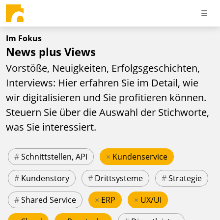
Im Fokus
News plus Views
Vorstöße, Neuigkeiten, Erfolgsgeschichten,
Interviews: Hier erfahren Sie im Detail, wie
wir digitalisieren und Sie profitieren können.
Steuern Sie über die Auswahl der Stichworte,
was Sie interessiert.
#
Schnittstellen, API
×
Kundenservice
#
Kundenstory
#
Drittsysteme
#
Strategie
#
Shared Service
×
ERP
×
UX/UI