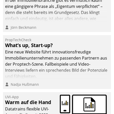
In der Immobilienbranche gibt es vermutlich kaum
eine gängigere Phrase als „Eigentum verpflichtet“ –
denn die steht bereits im Grundgesetz. Das klingt
einfach und eindeutig, ist aber alles andere, wie
Branchenbeschäftigte wissen. Denn mit der
Jörn Beckmann
Verantwortung folgen Verpflichtungen.
PropTechCheck
What’s up, Start-up?
Eine neue Website führt innovationsfreudige
Immobilienunternehmen zu passenden Partnern aus
der Proptech-Szene. Fallbeispiele und Video-
Interviews liefern ein sprechendes Bild der Potenziale
und Fähigkeiten.
Nadja Hußmann
UVI-App
Warm auf die Hand
Datatrains flexible UVI-