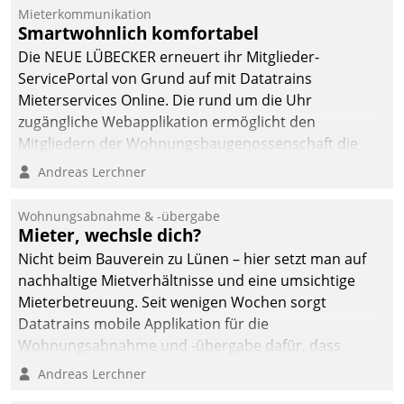
Mieterkommunikation
Smartwohnlich komfortabel
Die NEUE LÜBECKER erneuert ihr Mitglieder-
ServicePortal von Grund auf mit Datatrains
Mieterservices Online. Die rund um die Uhr
zugängliche Webapplikation ermöglicht den
Mitgliedern der Wohnungs­bau­genossenschaft die
Kontaktaufnahme per Smartphone, Tablet oder PC.
Andreas Lerchner
Wohnungsabnahme & -übergabe
Mieter, wechsle dich?
Nicht beim Bauverein zu Lünen – hier setzt man auf
nachhaltige Mietverhältnisse und eine umsichtige
Mieterbetreuung. Seit wenigen Wochen sorgt
Datatrains mobile Applikation für die
Wohnungsabnahme und -übergabe dafür, dass
Mieter wohlgeordnet kommen und, so es sein muss,
Andreas Lerchner
gehen können.