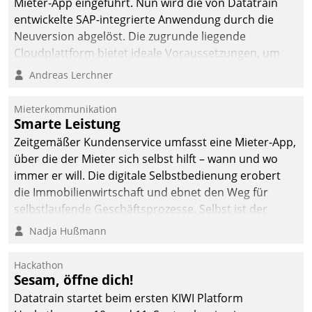
Mieter-App eingeführt. Nun wird die von Datatrain
abgeben – rund um die
entwickelte SAP-integrierte Anwendung durch die
Uhr.
Neuversion abgelöst. Die zugrunde liegende
Cloudplattform bietet ideale Voraussetzungen, um
die Funktionalität der App zu erweitern und weitere
Andreas Lerchner
innovative Apps, auch von Drittanbietern, in SAP zu
integrieren.
Mieterkommunikation
Smarte Leistung
Zeitgemäßer Kundenservice umfasst eine Mieter-App,
über die der Mieter sich selbst hilft – wann und wo
immer er will. Die digitale Selbstbedienung erobert
die Immobilienwirtschaft und ebnet den Weg für
selbstlaufende Geschäftsprozesse. Selbst ist der
Kunde und smart der Serviceanbieter.
Nadja Hußmann
Hackathon
Sesam, öffne dich!
Datatrain startet beim ersten KIWI Platform