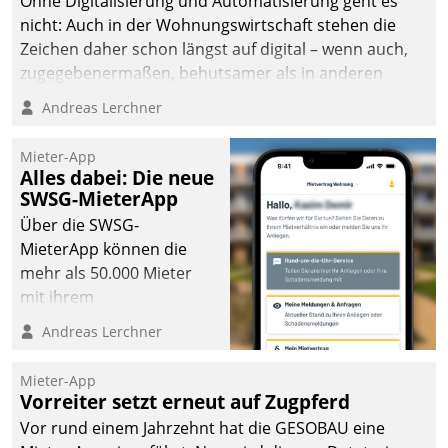
Ohne Digitalisierung und Automatisierung geht es
die Bereitschaft, sich zu überprüfen, zu hinterfragen
nicht: Auch in der Wohnungswirtschaft stehen die
und zu verändern.
Zeichen daher schon längst auf digital – wenn auch,
zugegebenermaßen, behutsamer als in anderen
Branchen.
Andreas Lerchner
Mieter-App
Alles dabei: Die neue
SWSG-MieterApp
Über die SWSG-
MieterApp können die
mehr als 50.000 Mieter
mit ihrem
Wohnungsunternehmen
Andreas Lerchner
kommunizieren, auf dem
Laufenden bleiben, Daten
Mieter-App
einsehen und ändern
Vorreiter setzt erneut auf Zugpferd
oder
Vor rund einem Jahrzehnt hat die GESOBAU eine
Schadensmeldungen