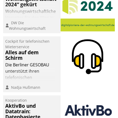
2024“ gekürt
Wohnungswirtschaftliche
Vorreiter für den Weg in
DW Die
eine digitale Zukunft zu
Wohnungswirtschaft
finden, ist das Ziel des
Awards „Digitalpioniere
Cockpit für telefonischen
der
Mieterservice
Wohnungswirtschaft“.
Alles auf dem
Bewerben können sich
Schirm
dafür ein Team
Die Berliner GESOBAU
bestehend aus
unterstützt ihren
Wohnungsunternehmen
telefonischen
und PropTech.
Mieterservice mit einem
Nadja Hußmann
digitalen Cockpit, das
situationsbezogen
Kooperation
passende Fragen und
AktivBo und
Schlagworte auswirft.
Datatrain:
Eine intuitive
Datenbasierte