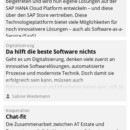
beigetreten und wird nun eigene Lösungen auf der
SAP HANA Cloud Platform entwickeln – und diese
über den SAP Store vertreiben. Diese
Technologieplattform bietet viele Möglichkeiten für
noch innovativere Lösungen – auch als Software-as-a-
Service (SaaS).
Digitalisierung
Da hilft die beste Software nichts
Geht es um Digitalisierung, denken viele zuerst an
innovative Softwarelösungen, automatisierte
Prozesse und modernste Technik. Doch damit sie
erfolgreich sein kann, müssen auch
Führungspersonal und Mitarbeiter bereit sein, sich zu
verändern und anzupassen, sonst werden sie an ihr
Sabine Wiedemann
scheitern.
Kooperation
Chat-fit
Die Zusammenarbeit zwischen AT Estate und