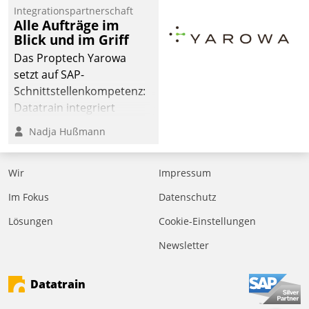
Jahresbeginn eine
Integrationspartnerschaft
Überblick, Einsicht und
Alle Aufträge im
Blick und im Griff
Eingriff bietende Lösung.
Zur Entwicklung setzte
Das Proptech Yarowa
man auf
setzt auf SAP-
Cloudtechnologie,
Schnittstellenkompetenz:
bewährte und Startup-
Datatrain integriert
Partner sowie erstmals
Yarowas Portal zur
Nadja Hußmann
agile Projektmethoden.
Vergabe und Verwaltung
von Aufträgen der
Wir
Impressum
operativen
Instandhaltung in die
Im Fokus
Datenschutz
SAP-Systemlandschaft
Lösungen
Cookie-Einstellungen
deutscher
Wohnungsunternehmen
Newsletter
– und beschleunigt damit
den Weg vom
Datatrain
Mieteranliegen zum
Dienstleisterauftrag.