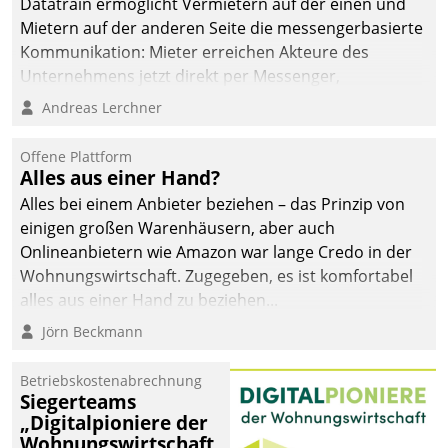
Datatrain ermöglicht Vermietern auf der einen und
Mietern auf der anderen Seite die messengerbasierte
Kommunikation: Mieter erreichen Akteure des
Unternehmens jetzt direkt per Messenger,
Mitarbeiter oder Dienstleister empfangen oder
Andreas Lerchner
versenden die Nachrichten via Cockpit.
Offene Plattform
Alles aus einer Hand?
Alles bei einem Anbieter beziehen – das Prinzip von
einigen großen Warenhäusern, aber auch
Onlineanbietern wie Amazon war lange Credo in der
Wohnungswirtschaft. Zugegeben, es ist komfortabel
alles aus einer Hand zu beziehen...
Jörn Beckmann
Betriebskostenabrechnung
Siegerteams
„Digitalpioniere der
Wohnungswirtschaft