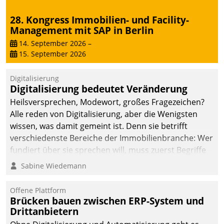
28. Kongress Immobilien- und Facility-
Management mit SAP in Berlin
14. September 2026
–
15. September 2026
Digitalisierung
Digitalisierung bedeutet Veränderung
Heilsversprechen, Modewort, großes Fragezeichen?
Alle reden von Digitalisierung, aber die Wenigsten
wissen, was damit gemeint ist. Denn sie betrifft
verschiedenste Bereiche der Immobilienbranche: Wer
fundiert über sie sprechen will, muss zuerst Begriffe
klären. Ein Aspekt ist die betriebliche Optimierung:
Sabine Wiedemann
Moderne Softwarelösungen ermöglichen große
Einsparungen durch optimierte und automatisierte
Offene Plattform
Prozesse. Doch man darf nicht zu viel erwarten: Allein
Brücken bauen zwischen ERP-System und
Drittanbietern
mit der Einführung einer neuen Software ist es nicht
getan. Die Digitalisierung erfordert von Unternehmen