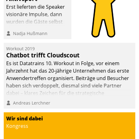
Erst lieferten die Speaker
visionäre Impulse, dann
wurden die Gäste selbst
aktiv und sammelten
Nadja Hußmann
methodisch
Vernetzungsideen fürs
Workout 2019
Quartier. Dazwischen
Chatbot trifft Cloudscout
zeigte Datatrain, was es
Es ist Datatrains 10. Workout in Folge, vor einem
Neues zu bieten hat.
Jahrzehnt hat das 20-jährige Unternehmen das erste
Anwendertreffen organisiert. Beiträge und Besucher
haben sich verdoppelt, diesmal sind viele Partner
dabei – klares Zeichen für die strategische
Fokussierung auf den Kunden.
Andreas Lerchner
Wir sind dabei
Kongress