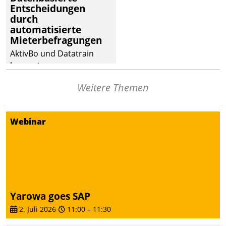
Entscheidungen
Dialogführung ermöglicht
durch
dem externen
automatisierte
Serviceteam, Anrufe von
Mieterbefragungen
Mietenden zügiger und
AktivBo und Datatrain
effizienter zu bearbeiten.
kooperieren –
Immobilienunternehmen
Weitere Themen
profitieren: Die nahtlose
Integration der Lösungen
von AktivBo und
Webinar
Datatrain ermöglicht
automatisiert ausgelöste,
zielgerichtete
Mieterbefragungen – eine
starke Grundlage für
intelligente,
Yarowa goes SAP
datengestützte
2. Juli 2026
11:00
–
11:30
Entscheidungen.