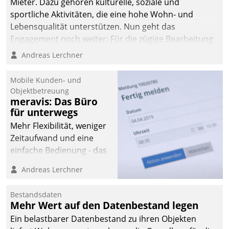
Mieter. Dazu gehören kulturelle, soziale und
sportliche Aktivitäten, die eine hohe Wohn- und
Lebensqualität unterstützen. Nun geht das
Engagement noch weiter: Für die zügige Bearbeitung
von Beschwerden – oder Lob – richtet das
Andreas Lerchner
Unternehmen mit Datatrains Applikation fürs Lob-
und Beschwerde-Management einen eigenen Kanal
Mobile Kunden- und
ein.
Objektbetreuung
meravis: Das Büro
für unterwegs
Mehr Flexibilität, weniger
Zeitaufwand und eine
einfache Bedienung - das
verspricht das aktuelle
Andreas Lerchner
Cockpit für mobile
Mitarbeiter von
Bestandsdaten
Datatrain. Die meravis
Mehr Wert auf den Datenbestand legen
Wohnungsbau- und
Ein belastbarer Datenbestand zu ihren Objekten
Immobilien GmbH hat