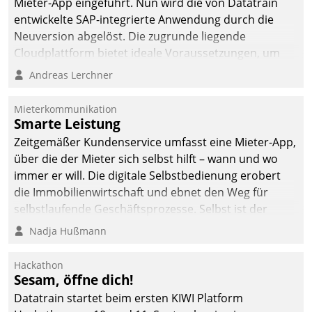
Mieter-App eingeführt. Nun wird die von Datatrain
entwickelte SAP-integrierte Anwendung durch die
Neuversion abgelöst. Die zugrunde liegende
Cloudplattform bietet ideale Voraussetzungen, um
die Funktionalität der App zu erweitern und weitere
Andreas Lerchner
innovative Apps, auch von Drittanbietern, in SAP zu
integrieren.
Mieterkommunikation
Smarte Leistung
Zeitgemäßer Kundenservice umfasst eine Mieter-App,
über die der Mieter sich selbst hilft – wann und wo
immer er will. Die digitale Selbstbedienung erobert
die Immobilienwirtschaft und ebnet den Weg für
selbstlaufende Geschäftsprozesse. Selbst ist der
Kunde und smart der Serviceanbieter.
Nadja Hußmann
Hackathon
Sesam, öffne dich!
Datatrain startet beim ersten KIWI Platform