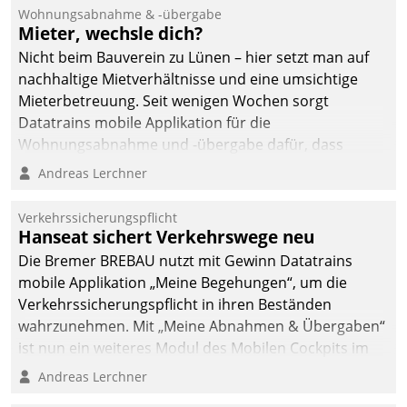
Wohnungsabnahme & -übergabe
Mieter, wechsle dich?
Nicht beim Bauverein zu Lünen – hier setzt man auf
nachhaltige Mietverhältnisse und eine umsichtige
Mieterbetreuung. Seit wenigen Wochen sorgt
Datatrains mobile Applikation für die
Wohnungsabnahme und -übergabe dafür, dass
Mieter wohlgeordnet kommen und, so es sein muss,
Andreas Lerchner
gehen können.
Verkehrssicherungspflicht
Hanseat sichert Verkehrswege neu
Die Bremer BREBAU nutzt mit Gewinn Datatrains
mobile Applikation „Meine Begehungen“, um die
Verkehrssicherungspflicht in ihren Beständen
wahrzunehmen. Mit „Meine Abnahmen & Übergaben“
ist nun ein weiteres Modul des Mobilen Cockpits im
Einsatz.
Andreas Lerchner