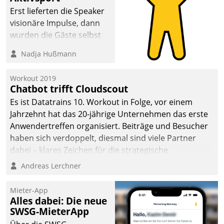
Erst lieferten die Speaker
visionäre Impulse, dann
wurden die Gäste selbst
aktiv und sammelten
Nadja Hußmann
methodisch
Vernetzungsideen fürs
Workout 2019
Quartier. Dazwischen
Chatbot trifft Cloudscout
zeigte Datatrain, was es
Es ist Datatrains 10. Workout in Folge, vor einem
Neues zu bieten hat.
Jahrzehnt hat das 20-jährige Unternehmen das erste
Anwendertreffen organisiert. Beiträge und Besucher
haben sich verdoppelt, diesmal sind viele Partner
dabei – klares Zeichen für die strategische
Fokussierung auf den Kunden.
Andreas Lerchner
Mieter-App
Alles dabei: Die neue
SWSG-MieterApp