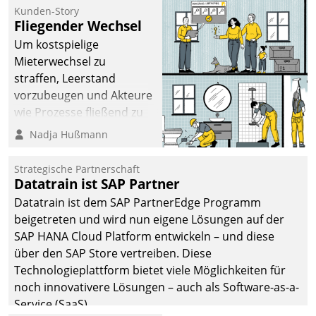
befolgt werden.
Kunden-Story
Fliegender Wechsel
Um kostspielige
Mieterwechsel zu
straffen, Leerstand
vorzubeugen und Akteure
wie Prozesse fließend zu
vernetzen, nutzt die
Nadja Hußmann
Berliner Gewobag seit
Jahresbeginn eine
Strategische Partnerschaft
Überblick, Einsicht und
Datatrain ist SAP Partner
Eingriff bietende Lösung.
Datatrain ist dem SAP PartnerEdge Programm
Zur Entwicklung setzte
beigetreten und wird nun eigene Lösungen auf der
man auf
SAP HANA Cloud Platform entwickeln – und diese
Cloudtechnologie,
über den SAP Store vertreiben. Diese
bewährte und Startup-
Technologieplattform bietet viele Möglichkeiten für
Partner sowie erstmals
noch innovativere Lösungen – auch als Software-as-a-
agile Projektmethoden.
Service (SaaS).