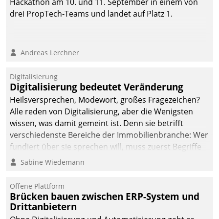
Hackathon am 10. und 11. September in einem von
drei PropTech-Teams und landet auf Platz 1.
Andreas Lerchner
Digitalisierung
Digitalisierung bedeutet Veränderung
Heilsversprechen, Modewort, großes Fragezeichen?
Alle reden von Digitalisierung, aber die Wenigsten
wissen, was damit gemeint ist. Denn sie betrifft
verschiedenste Bereiche der Immobilienbranche: Wer
fundiert über sie sprechen will, muss zuerst Begriffe
klären. Ein Aspekt ist die betriebliche Optimierung:
Sabine Wiedemann
Moderne Softwarelösungen ermöglichen große
Einsparungen durch optimierte und automatisierte
Offene Plattform
Prozesse. Doch man darf nicht zu viel erwarten: Allein
Brücken bauen zwischen ERP-System und
Drittanbietern
mit der Einführung einer neuen Software ist es nicht
getan. Die Digitalisierung erfordert von Unternehmen