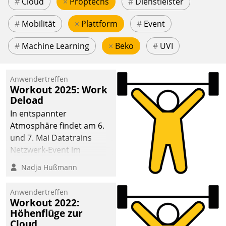
#
Cloud
×
Proptechs
#
Dienstleister
#
Mobilität
×
Plattform
#
Event
#
Machine Learning
×
Beko
#
UVI
Anwendertreffen
Workout 2025: Work
Deload
In entspannter
Atmosphäre findet am 6.
und 7. Mai Datatrains
Netzwerk-Event im
Kunden- und Partnerkreis
Nadja Hußmann
statt. Zentrale Frage: Wie
lassen sich
Anwendertreffen
Mammutprojekte
Workout 2022:
meistern und Workloads
Höhenflüge zur
Cloud
wuppen – bei zunehmend