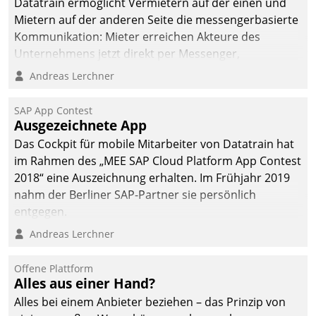
Datatrain ermöglicht Vermietern auf der einen und
Mietern auf der anderen Seite die messengerbasierte
Kommunikation: Mieter erreichen Akteure des
Unternehmens jetzt direkt per Messenger,
Mitarbeiter oder Dienstleister empfangen oder
Andreas Lerchner
versenden die Nachrichten via Cockpit.
SAP App Contest
Ausgezeichnete App
Das Cockpit für mobile Mitarbeiter von Datatrain hat
im Rahmen des „MEE SAP Cloud Platform App Contest
2018“ eine Auszeichnung erhalten. Im Frühjahr 2019
nahm der Berliner SAP-Partner sie persönlich
entgegen.
Andreas Lerchner
Offene Plattform
Alles aus einer Hand?
Alles bei einem Anbieter beziehen – das Prinzip von