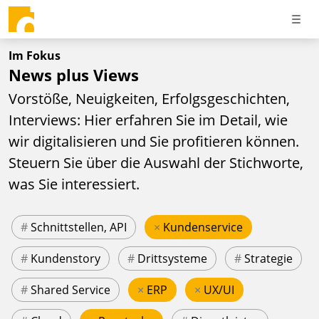
Im Fokus
News plus Views
Vorstöße, Neuigkeiten, Erfolgsgeschichten,
Interviews: Hier erfahren Sie im Detail, wie
wir digitalisieren und Sie profitieren können.
Steuern Sie über die Auswahl der Stichworte,
was Sie interessiert.
#
Schnittstellen, API
×
Kundenservice
#
Kundenstory
#
Drittsysteme
#
Strategie
#
Shared Service
×
ERP
×
UX/UI