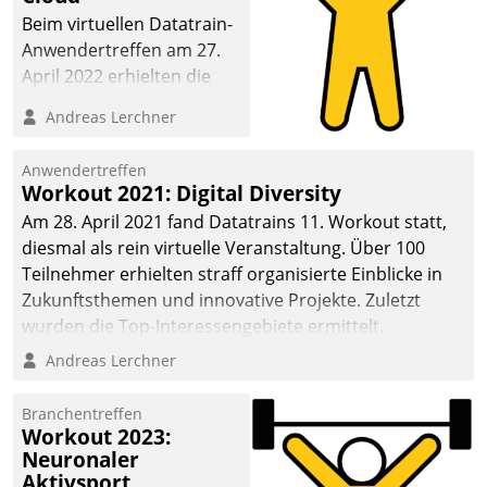
anspruchsvollen
Beim virtuellen Datatrain-
Aufgaben und
Anwendertreffen am 27.
abnehmendem
April 2022 erhielten die
Nachwuchs?
Teilnehmerinnen und
Andreas Lerchner
Teilnehmer kurzweilige
Einblicke in innovative
Anwendertreffen
Cloud-Strategien und -
Workout 2021: Digital Diversity
Lösungen mit hohem
Am 28. April 2021 fand Datatrains 11. Workout statt,
Zukunftspotenzial.
diesmal als rein virtuelle Veranstaltung. Über 100
Teilnehmer erhielten straff organisierte Einblicke in
Zukunftsthemen und innovative Projekte. Zuletzt
wurden die Top-Interessengebiete ermittelt.
Andreas Lerchner
Branchentreffen
Workout 2023:
Neuronaler
Aktivsport