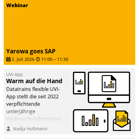
von AktivBo und
Webinar
Datatrain ermöglicht
automatisiert ausgelöste,
zielgerichtete
Mieterbefragungen – eine
starke Grundlage für
intelligente,
Yarowa goes SAP
datengestützte
2. Juli 2026
11:00
–
11:30
Entscheidungen.
UVI-App
Warm auf die Hand
Datatrains flexible UVI-
App stellt die seit 2022
verpflichtende
unterjährige
Verbrauchsinformation
schnell, zuverlässig und
Nadja Hußmann
leicht bekömmlich bereit: