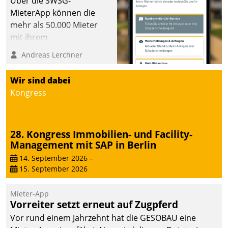
Über die SWSG-
MieterApp können die
mehr als 50.000 Mieter
mit ihrem
Wohnungsunternehmen
Andreas Lerchner
kommunizieren, auf dem
Laufenden bleiben, Daten
Wir sind dabei
einsehen und ändern
Kongress
oder
Schadensmeldungen
abgeben – rund um die
28. Kongress Immobilien- und Facility-
Uhr.
Management mit SAP in Berlin
14. September 2026
–
15. September 2026
Mieter-App
Vorreiter setzt erneut auf Zugpferd
Vor rund einem Jahrzehnt hat die GESOBAU eine