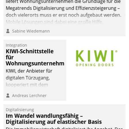
liefert Wohnungsunternehmen die Grundlage für die
sich dabei für den Betrieb
Megatrends Digitalisierung und Effizienzsteigerung –
der Lösung über die SAP
doch vielerorts muss er erst noch aufgebaut werden.
Cloud Platform
Mobile Lösungen sind dabei eine große Hilfe.
entschieden - als erstes
Sabine Wiedemann
Unternehmen am
Wohnungsmarkt.
Integration
KIWI-Schnittstelle
für
Wohnungsunternehmen
KIWI, der Anbieter für
digitalen Türzugang,
kooperiert mit dem
Beratungs- und
Andreas Lerchner
Softwareentwicklungshaus
Datatrain.
Digitalisierung
Im Wandel wandlungsfähig –
Digitalisierung auf elastischer Basis