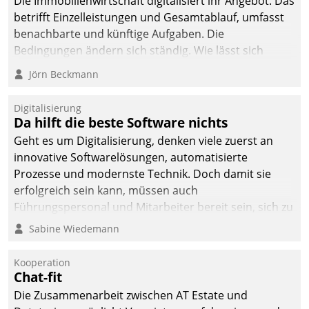
Die Immobilienwirtschaft digitalisiert ihr Angebot. Das
betrifft Einzelleistungen und Gesamtablauf, umfasst
benachbarte und künftige Aufgaben. Die
Bedingungen ändern sich ständig. Wie lässt sich
technisch die Kontrolle wahren und zugleich Freiraum
Jörn Beckmann
fürs Wachsen öffnen?
Digitalisierung
Da hilft die beste Software nichts
Geht es um Digitalisierung, denken viele zuerst an
innovative Softwarelösungen, automatisierte
Prozesse und modernste Technik. Doch damit sie
erfolgreich sein kann, müssen auch
Führungspersonal und Mitarbeiter bereit sein, sich zu
verändern und anzupassen, sonst werden sie an ihr
Sabine Wiedemann
scheitern.
Kooperation
Chat-fit
Die Zusammenarbeit zwischen AT Estate und