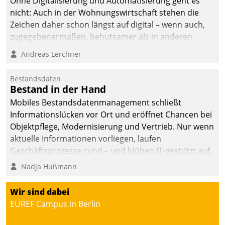
Ohne Digitalisierung und Automatisierung geht es
die Bereitschaft, sich zu überprüfen, zu hinterfragen
nicht: Auch in der Wohnungswirtschaft stehen die
und zu verändern.
Zeichen daher schon längst auf digital – wenn auch,
zugegebenermaßen, behutsamer als in anderen
Branchen.
Andreas Lerchner
Bestandsdaten
Bestand in der Hand
Mobiles Bestandsdatenmanagement schließt
Informationslücken vor Ort und eröffnet Chancen bei
Objektpflege, Modernisierung und Vertrieb. Nur wenn
aktuelle Informationen vorliegen, laufen
Geschäftsprozesse rund – und blühen IT-gestützt auf.
Nadja Hußmann
Wir sind dabei
EUREF Campus in Berlin