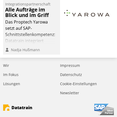
Integrationspartnerschaft
Alle Aufträge im
Blick und im Griff
Das Proptech Yarowa
setzt auf SAP-
Schnittstellenkompetenz:
Datatrain integriert
Yarowas Portal zur
Nadja Hußmann
Vergabe und Verwaltung
von Aufträgen der
Wir
Impressum
operativen
Instandhaltung in die
Im Fokus
Datenschutz
SAP-Systemlandschaft
Lösungen
Cookie-Einstellungen
deutscher
Wohnungsunternehmen
Newsletter
– und beschleunigt damit
den Weg vom
Datatrain
Mieteranliegen zum
Dienstleisterauftrag.