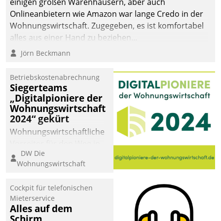
einigen großen Warenhäusern, aber auch
Onlineanbietern wie Amazon war lange Credo in der
Wohnungswirtschaft. Zugegeben, es ist komfortabel
alles aus einer Hand zu beziehen...
Jörn Beckmann
Betriebskostenabrechnung
Siegerteams
„Digitalpioniere der
Wohnungswirtschaft
2024“ gekürt
Wohnungswirtschaftliche
Vorreiter für den Weg in
DW Die
eine digitale Zukunft zu
Wohnungswirtschaft
finden, ist das Ziel des
Awards „Digitalpioniere
Cockpit für telefonischen
der
Mieterservice
Wohnungswirtschaft“.
Alles auf dem
Bewerben können sich
Schirm