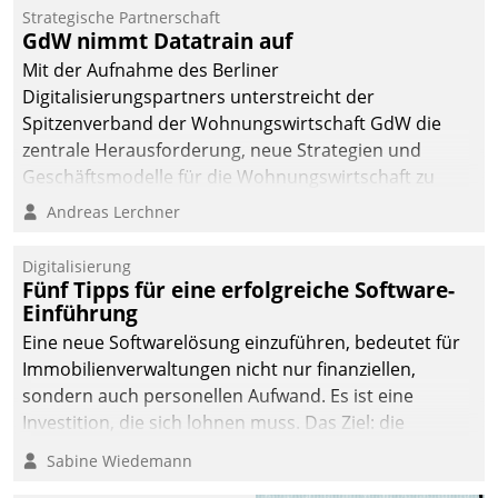
kommunale Wohnungsbauunternehmen daher
Strategische Partnerschaft
gemeinsam mit der Berliner Datatrain GmbH den
GdW nimmt Datatrain auf
Teilprozess der Objektsanierung digitalisiert.
Mit der Aufnahme des Berliner
Digitalisierungspartners unterstreicht der
Spitzenverband der Wohnungswirtschaft GdW die
zentrale Herausforderung, neue Strategien und
Geschäftsmodelle für die Wohnungswirtschaft zu
entwickeln.
Andreas Lerchner
Digitalisierung
Fünf Tipps für eine erfolgreiche Software-
Einführung
Eine neue Softwarelösung einzuführen, bedeutet für
Immobilienverwaltungen nicht nur finanziellen,
sondern auch personellen Aufwand. Es ist eine
Investition, die sich lohnen muss. Das Ziel: die
nachhaltige Optimierung der Geschäftsabläufe. Damit
Sabine Wiedemann
dieses Ziel erreicht wird, sollten einige Grundregeln