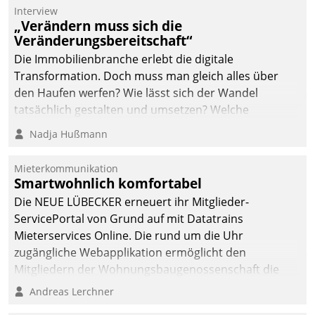
Die monatlichen
Interview
Mitteilungen zum
„Verändern muss sich die
Veränderungsbereitschaft“
Heizungs- und
Wasserverbrauch gehen
Die Immobilienbranche erlebt die digitale
automatisiert, vollständig
Transformation. Doch muss man gleich alles über
und auf Wunsch über
den Haufen werfen? Wie lässt sich der Wandel
mehrere zuvor
tatsächlich gestalten und umsetzen? Welche
festgelegte
Argumente zählen wirklich?
Nadja Hußmann
Kommunikationswege bei
den Empfängern ein.
Mieterkommunikation
Smartwohnlich komfortabel
Die NEUE LÜBECKER erneuert ihr Mitglieder-
ServicePortal von Grund auf mit Datatrains
Mieterservices Online. Die rund um die Uhr
zugängliche Webapplikation ermöglicht den
Mitgliedern der Wohnungs­bau­genossenschaft die
Kontaktaufnahme per Smartphone, Tablet oder PC.
Andreas Lerchner