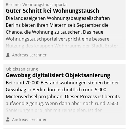
Berliner Wohnungstauschportal
Guter Schnitt bei Wohnungstausch
Die landeseigenen Wohnungsbaugesellschaften
Berlins bieten ihren Mietern seit September die
Chance, die Wohnung zu tauschen. Das neue
Wohnungstauschportal verspricht eine bessere
Nutzung des knappen Wohnraums der Stadt. Erster
Anwendungsfall für Datatrains Lösung API-Hub mit
Andreas Lerchner
Schnittstellen zu den ERP-Systemen der
Unternehmen.
Objektsanierung
Gewobag digitalisiert Objektsanierung
Bei rund 70.000 Bestandswohnungen stehen bei der
Gewobag in Berlin durchschnittlich rund 5.000
Mieterwechsel pro Jahr an. Dieser Prozess ist bereits
aufwendig genug. Wenn dann aber noch rund 2.500
Sanierungen pro Jahr mit reinspielen, ist der
Betreuungs- und Organisationsaufwand immens. Im
Andreas Lerchner
Rahmen ihrer Digitalisierungsstrategie hat das