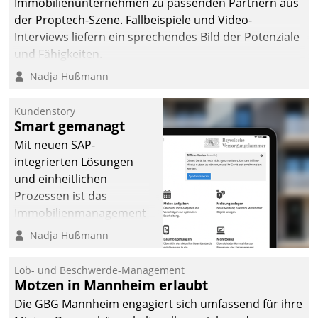
Immobilienunternehmen zu passenden Partnern aus
der Proptech-Szene. Fallbeispiele und Video-
Interviews liefern ein sprechendes Bild der Potenziale
und Fähigkeiten.
Nadja Hußmann
Kundenstory
Smart gemanagt
Mit neuen SAP-
integrierten Lösungen
und einheitlichen
Prozessen ist das
Immobilienmanagement
der Bayerischen
Nadja Hußmann
Versorgungskammer im
Ressort Kapitalanlage für
Lob- und Beschwerde-Management
künftige Aufgaben und
Motzen in Mannheim erlaubt
Herausforderungen
Die GBG Mannheim engagiert sich umfassend für ihre
gerüstet.