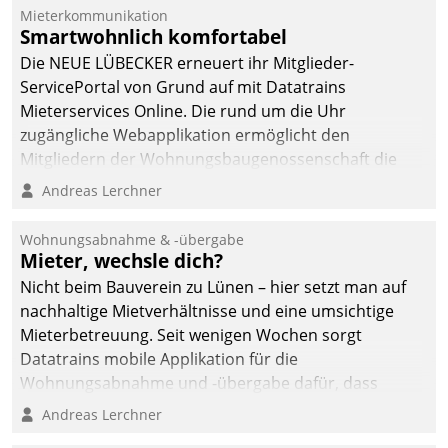
Mieterkommunikation
Smartwohnlich komfortabel
Die NEUE LÜBECKER erneuert ihr Mitglieder-
ServicePortal von Grund auf mit Datatrains
Mieterservices Online. Die rund um die Uhr
zugängliche Webapplikation ermöglicht den
Mitgliedern der Wohnungs­bau­genossenschaft die
Kontaktaufnahme per Smartphone, Tablet oder PC.
Andreas Lerchner
Wohnungsabnahme & -übergabe
Mieter, wechsle dich?
Nicht beim Bauverein zu Lünen – hier setzt man auf
nachhaltige Mietverhältnisse und eine umsichtige
Mieterbetreuung. Seit wenigen Wochen sorgt
Datatrains mobile Applikation für die
Wohnungsabnahme und -übergabe dafür, dass
Mieter wohlgeordnet kommen und, so es sein muss,
Andreas Lerchner
gehen können.