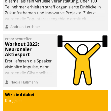
diesmal als rein virtuelle Veranstaltung. Über 100
Teilnehmer erhielten straff organisierte Einblicke in
Zukunftsthemen und innovative Projekte. Zuletzt
wurden die Top-Interessengebiete ermittelt.
Andreas Lerchner
Branchentreffen
Workout 2023:
Neuronaler
Aktivsport
Erst lieferten die Speaker
visionäre Impulse, dann
wurden die Gäste selbst
aktiv und sammelten
Nadja Hußmann
methodisch
Vernetzungsideen fürs
Wir sind dabei
Quartier. Dazwischen
Kongress
zeigte Datatrain, was es
Neues zu bieten hat.