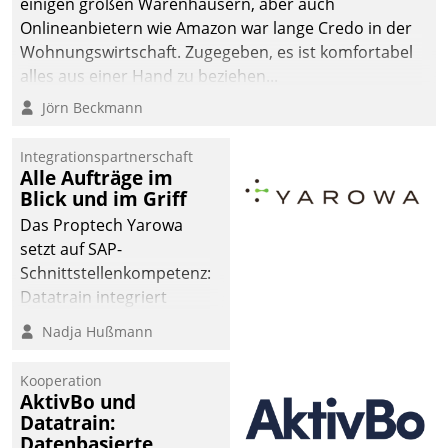
einigen großen Warenhäusern, aber auch
Onlineanbietern wie Amazon war lange Credo in der
Wohnungswirtschaft. Zugegeben, es ist komfortabel
alles aus einer Hand zu beziehen...
Jörn Beckmann
Integrationspartnerschaft
Alle Aufträge im
Blick und im Griff
Das Proptech Yarowa
setzt auf SAP-
Schnittstellenkompetenz:
Datatrain integriert
Yarowas Portal zur
Nadja Hußmann
Vergabe und Verwaltung
von Aufträgen der
Kooperation
operativen
AktivBo und
Instandhaltung in die
Datatrain:
Datenbasierte
SAP-Systemlandschaft