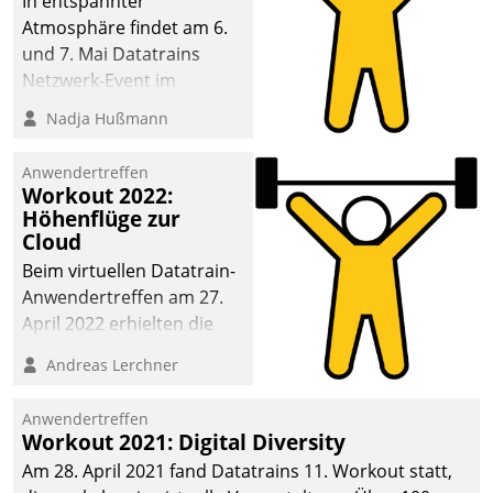
In entspannter
Atmosphäre findet am 6.
und 7. Mai Datatrains
Netzwerk-Event im
Kunden- und Partnerkreis
Nadja Hußmann
statt. Zentrale Frage: Wie
lassen sich
Anwendertreffen
Mammutprojekte
Workout 2022:
meistern und Workloads
Höhenflüge zur
Cloud
wuppen – bei zunehmend
anspruchsvollen
Beim virtuellen Datatrain-
Aufgaben und
Anwendertreffen am 27.
abnehmendem
April 2022 erhielten die
Nachwuchs?
Teilnehmerinnen und
Andreas Lerchner
Teilnehmer kurzweilige
Einblicke in innovative
Anwendertreffen
Cloud-Strategien und -
Workout 2021: Digital Diversity
Lösungen mit hohem
Am 28. April 2021 fand Datatrains 11. Workout statt,
Zukunftspotenzial.