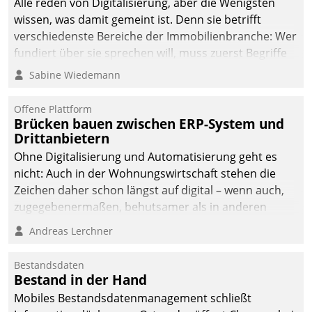
Alle reden von Digitalisierung, aber die Wenigsten
sich dabei für den Betrieb
wissen, was damit gemeint ist. Denn sie betrifft
der Lösung über die SAP
verschiedenste Bereiche der Immobilienbranche: Wer
Cloud Platform
fundiert über sie sprechen will, muss zuerst Begriffe
entschieden - als erstes
klären. Ein Aspekt ist die betriebliche Optimierung:
Sabine Wiedemann
Unternehmen am
Moderne Softwarelösungen ermöglichen große
Wohnungsmarkt.
Einsparungen durch optimierte und automatisierte
Offene Plattform
Prozesse. Doch man darf nicht zu viel erwarten: Allein
Brücken bauen zwischen ERP-System und
Drittanbietern
mit der Einführung einer neuen Software ist es nicht
getan. Die Digitalisierung erfordert von Unternehmen
Ohne Digitalisierung und Automatisierung geht es
die Bereitschaft, sich zu überprüfen, zu hinterfragen
nicht: Auch in der Wohnungswirtschaft stehen die
und zu verändern.
Zeichen daher schon längst auf digital – wenn auch,
zugegebenermaßen, behutsamer als in anderen
Branchen.
Andreas Lerchner
Bestandsdaten
Bestand in der Hand
Mobiles Bestandsdatenmanagement schließt