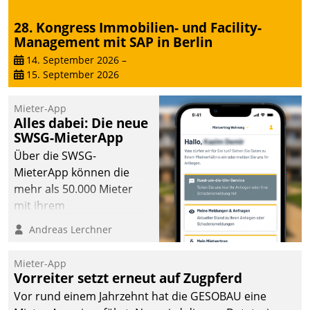
28. Kongress Immobilien- und Facility-
Management mit SAP in Berlin
14. September 2026
–
15. September 2026
Mieter-App
Alles dabei: Die neue
SWSG-MieterApp
Über die SWSG-
MieterApp können die
mehr als 50.000 Mieter
mit ihrem
Wohnungsunternehmen
Andreas Lerchner
kommunizieren, auf dem
Laufenden bleiben, Daten
Mieter-App
einsehen und ändern
Vorreiter setzt erneut auf Zugpferd
oder
Vor rund einem Jahrzehnt hat die GESOBAU eine
Schadensmeldungen