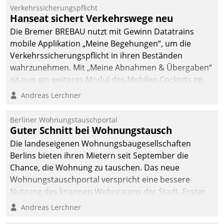
Verkehrssicherungspflicht
Hanseat sichert Verkehrswege neu
Die Bremer BREBAU nutzt mit Gewinn Datatrains
mobile Applikation „Meine Begehungen“, um die
Verkehrssicherungspflicht in ihren Beständen
wahrzunehmen. Mit „Meine Abnahmen & Übergaben“
ist nun ein weiteres Modul des Mobilen Cockpits im
Einsatz.
Andreas Lerchner
Berliner Wohnungstauschportal
Guter Schnitt bei Wohnungstausch
Die landeseigenen Wohnungsbaugesellschaften
Berlins bieten ihren Mietern seit September die
Chance, die Wohnung zu tauschen. Das neue
Wohnungstauschportal verspricht eine bessere
Nutzung des knappen Wohnraums der Stadt. Erster
Anwendungsfall für Datatrains Lösung API-Hub mit
Andreas Lerchner
Schnittstellen zu den ERP-Systemen der