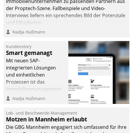
Immobilienunternehmen zu passenden Partnern aus
der Proptech-Szene. Fallbeispiele und Video-
Interviews liefern ein sprechendes Bild der Potenziale
und Fähigkeiten.
Nadja Hußmann
Kundenstory
Smart gemanagt
Mit neuen SAP-
integrierten Lösungen
und einheitlichen
Prozessen ist das
Immobilienmanagement
der Bayerischen
Nadja Hußmann
Versorgungskammer im
Ressort Kapitalanlage für
Lob- und Beschwerde-Management
künftige Aufgaben und
Motzen in Mannheim erlaubt
Herausforderungen
Die GBG Mannheim engagiert sich umfassend für ihre
gerüstet.