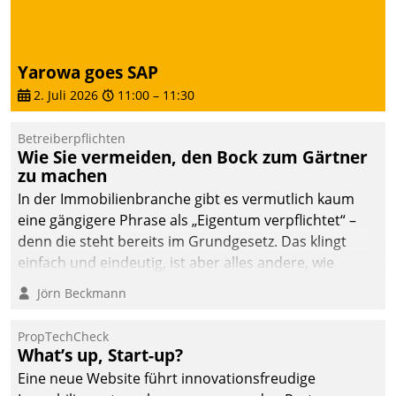
Dialogführung ermöglicht
dem externen
Serviceteam, Anrufe von
Yarowa goes SAP
Mietenden zügiger und
2. Juli 2026
11:00
–
11:30
effizienter zu bearbeiten.
Betreiberpflichten
Wie Sie vermeiden, den Bock zum Gärtner
zu machen
In der Immobilienbranche gibt es vermutlich kaum
eine gängigere Phrase als „Eigentum verpflichtet“ –
denn die steht bereits im Grundgesetz. Das klingt
einfach und eindeutig, ist aber alles andere, wie
Branchenbeschäftigte wissen. Denn mit der
Jörn Beckmann
Verantwortung folgen Verpflichtungen.
PropTechCheck
What’s up, Start-up?
Eine neue Website führt innovationsfreudige