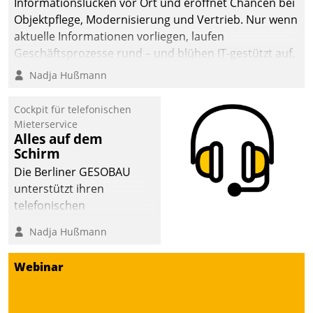
Informationslücken vor Ort und eröffnet Chancen bei
Objektpflege, Modernisierung und Vertrieb. Nur wenn
aktuelle Informationen vorliegen, laufen
Geschäftsprozesse rund – und blühen IT-gestützt auf.
Nadja Hußmann
Cockpit für telefonischen
Mieterservice
Alles auf dem
Schirm
Die Berliner GESOBAU
unterstützt ihren
telefonischen
Mieterservice mit einem
Nadja Hußmann
digitalen Cockpit, das
situationsbezogen
Webinar
passende Fragen und
Schlagworte auswirft.
Eine intuitive