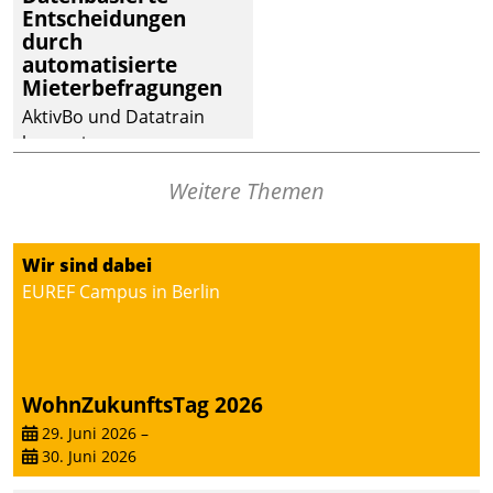
Entscheidungen
deutscher
durch
Wohnungsunternehmen
automatisierte
– und beschleunigt damit
Mieterbefragungen
den Weg vom
AktivBo und Datatrain
Mieteranliegen zum
kooperieren –
Dienstleisterauftrag.
Immobilienunternehmen
Weitere Themen
profitieren: Die nahtlose
Integration der Lösungen
von AktivBo und
Wir sind dabei
Datatrain ermöglicht
EUREF Campus in Berlin
automatisiert ausgelöste,
zielgerichtete
Mieterbefragungen – eine
starke Grundlage für
WohnZukunftsTag 2026
intelligente,
datengestützte
29. Juni 2026
–
30. Juni 2026
Entscheidungen.