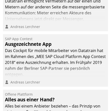
Datatrain ermöglicht Vermietern auf der einen und
Mietern auf der anderen Seite die messengerbasierte
Kommunikation: Mieter erreichen Akteure des
Unternehmens jetzt direkt per Messenger,
Mitarbeiter oder Dienstleister empfangen oder
Andreas Lerchner
versenden die Nachrichten via Cockpit.
SAP App Contest
Ausgezeichnete App
Das Cockpit für mobile Mitarbeiter von Datatrain hat
im Rahmen des „MEE SAP Cloud Platform App Contest
2018“ eine Auszeichnung erhalten. Im Frühjahr 2019
nahm der Berliner SAP-Partner sie persönlich
entgegen.
Andreas Lerchner
Offene Plattform
Alles aus einer Hand?
Alles bei einem Anbieter beziehen – das Prinzip von