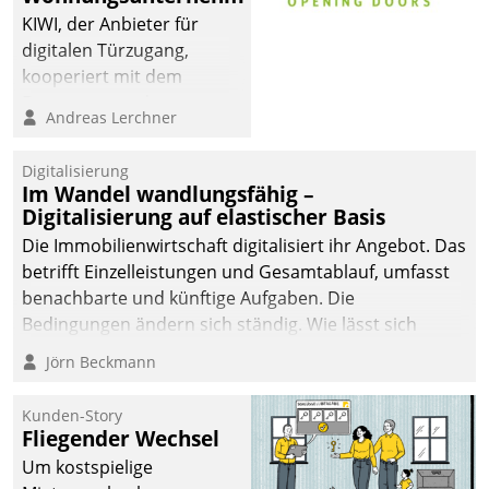
KIWI, der Anbieter für
digitalen Türzugang,
kooperiert mit dem
Beratungs- und
Andreas Lerchner
Softwareentwicklungshaus
Datatrain.
Digitalisierung
Im Wandel wandlungsfähig –
Digitalisierung auf elastischer Basis
Die Immobilienwirtschaft digitalisiert ihr Angebot. Das
betrifft Einzelleistungen und Gesamtablauf, umfasst
benachbarte und künftige Aufgaben. Die
Bedingungen ändern sich ständig. Wie lässt sich
technisch die Kontrolle wahren und zugleich Freiraum
Jörn Beckmann
fürs Wachsen öffnen?
Kunden-Story
Fliegender Wechsel
Um kostspielige