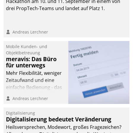
Hackathon am 10. und 11. September in einem von
drei PropTech-Teams und landet auf Platz 1.
Andreas Lerchner
Mobile Kunden- und
Objektbetreuung
meravis: Das Büro
für unterwegs
Mehr Flexibilität, weniger
Zeitaufwand und eine
einfache Bedienung - das
verspricht das aktuelle
Andreas Lerchner
Cockpit für mobile
Mitarbeiter von
Digitalisierung
Datatrain. Die meravis
Digitalisierung bedeutet Veränderung
Wohnungsbau- und
Heilsversprechen, Modewort, großes Fragezeichen?
Immobilien GmbH hat