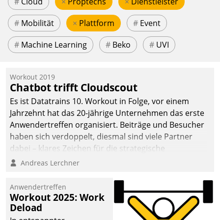
#
Cloud
×
Proptechs
×
Dienstleister
#
Mobilität
×
Plattform
#
Event
#
Machine Learning
#
Beko
#
UVI
Workout 2019
Chatbot trifft Cloudscout
Es ist Datatrains 10. Workout in Folge, vor einem
Jahrzehnt hat das 20-jährige Unternehmen das erste
Anwendertreffen organisiert. Beiträge und Besucher
haben sich verdoppelt, diesmal sind viele Partner
dabei – klares Zeichen für die strategische
Fokussierung auf den Kunden.
Andreas Lerchner
Anwendertreffen
Workout 2025: Work
Deload