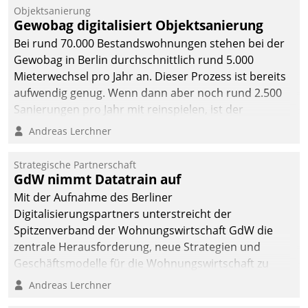
Unternehmen.
Objektsanierung
Gewobag digitalisiert Objektsanierung
Bei rund 70.000 Bestandswohnungen stehen bei der
Gewobag in Berlin durchschnittlich rund 5.000
Mieterwechsel pro Jahr an. Dieser Prozess ist bereits
aufwendig genug. Wenn dann aber noch rund 2.500
Sanierungen pro Jahr mit reinspielen, ist der
Betreuungs- und Organisationsaufwand immens. Im
Andreas Lerchner
Rahmen ihrer Digitalisierungsstrategie hat das
kommunale Wohnungsbauunternehmen daher
Strategische Partnerschaft
gemeinsam mit der Berliner Datatrain GmbH den
GdW nimmt Datatrain auf
Teilprozess der Objektsanierung digitalisiert.
Mit der Aufnahme des Berliner
Digitalisierungspartners unterstreicht der
Spitzenverband der Wohnungswirtschaft GdW die
zentrale Herausforderung, neue Strategien und
Geschäftsmodelle für die Wohnungswirtschaft zu
entwickeln.
Andreas Lerchner