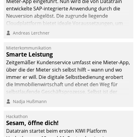
Mieter-App eingeführt. Nun wird die von Datatrain
abgeben – rund um die
entwickelte SAP-integrierte Anwendung durch die
Uhr.
Neuversion abgelöst. Die zugrunde liegende
Cloudplattform bietet ideale Voraussetzungen, um
die Funktionalität der App zu erweitern und weitere
Andreas Lerchner
innovative Apps, auch von Drittanbietern, in SAP zu
integrieren.
Mieterkommunikation
Smarte Leistung
Zeitgemäßer Kundenservice umfasst eine Mieter-App,
über die der Mieter sich selbst hilft – wann und wo
immer er will. Die digitale Selbstbedienung erobert
die Immobilienwirtschaft und ebnet den Weg für
selbstlaufende Geschäftsprozesse. Selbst ist der
Kunde und smart der Serviceanbieter.
Nadja Hußmann
Hackathon
Sesam, öffne dich!
Datatrain startet beim ersten KIWI Platform