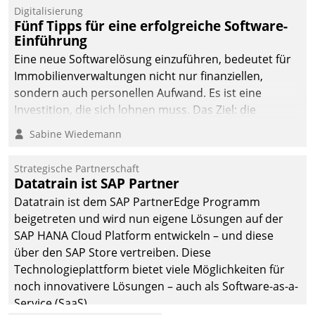
Digitalisierung
Fünf Tipps für eine erfolgreiche Software-
Einführung
Eine neue Softwarelösung einzuführen, bedeutet für
Immobilienverwaltungen nicht nur finanziellen,
sondern auch personellen Aufwand. Es ist eine
Investition, die sich lohnen muss. Das Ziel: die
nachhaltige Optimierung der Geschäftsabläufe. Damit
Sabine Wiedemann
dieses Ziel erreicht wird, sollten einige Grundregeln
befolgt werden.
Strategische Partnerschaft
Datatrain ist SAP Partner
Datatrain ist dem SAP PartnerEdge Programm
beigetreten und wird nun eigene Lösungen auf der
SAP HANA Cloud Platform entwickeln – und diese
über den SAP Store vertreiben. Diese
Technologieplattform bietet viele Möglichkeiten für
noch innovativere Lösungen – auch als Software-as-a-
Service (SaaS).