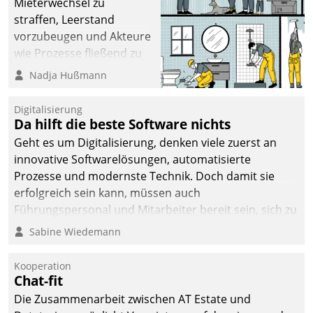
Mieterwechsel zu
straffen, Leerstand
vorzubeugen und Akteure
wie Prozesse fließend zu
vernetzen, nutzt die
Nadja Hußmann
Berliner Gewobag seit
Jahresbeginn eine
Digitalisierung
Überblick, Einsicht und
Da hilft die beste Software nichts
Eingriff bietende Lösung.
Geht es um Digitalisierung, denken viele zuerst an
Zur Entwicklung setzte
innovative Softwarelösungen, automatisierte
man auf
Prozesse und modernste Technik. Doch damit sie
Cloudtechnologie,
erfolgreich sein kann, müssen auch
bewährte und Startup-
Führungspersonal und Mitarbeiter bereit sein, sich zu
Partner sowie erstmals
verändern und anzupassen, sonst werden sie an ihr
Sabine Wiedemann
agile Projektmethoden.
scheitern.
Kooperation
Chat-fit
Die Zusammenarbeit zwischen AT Estate und