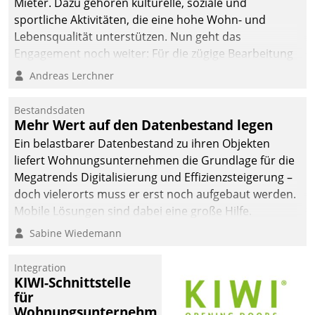
Mieter. Dazu gehören kulturelle, soziale und
sportliche Aktivitäten, die eine hohe Wohn- und
Lebensqualität unterstützen. Nun geht das
Engagement noch weiter: Für die zügige Bearbeitung
von Beschwerden – oder Lob – richtet das
Andreas Lerchner
Unternehmen mit Datatrains Applikation fürs Lob-
und Beschwerde-Management einen eigenen Kanal
Bestandsdaten
ein.
Mehr Wert auf den Datenbestand legen
Ein belastbarer Datenbestand zu ihren Objekten
liefert Wohnungsunternehmen die Grundlage für die
Megatrends Digitalisierung und Effizienzsteigerung –
doch vielerorts muss er erst noch aufgebaut werden.
Mobile Lösungen sind dabei eine große Hilfe.
Sabine Wiedemann
Integration
KIWI-Schnittstelle
für
Wohnungsunternehmen