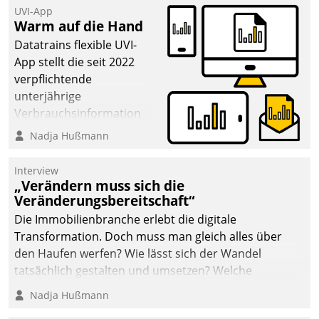
UVI-App
Warm auf die Hand
Datatrains flexible UVI-
App stellt die seit 2022
verpflichtende
unterjährige
Verbrauchsinformation
schnell, zuverlässig und
Nadja Hußmann
leicht bekömmlich bereit:
Die monatlichen
Interview
Mitteilungen zum
„Verändern muss sich die
Veränderungsbereitschaft“
Heizungs- und
Wasserverbrauch gehen
Die Immobilienbranche erlebt die digitale
automatisiert, vollständig
Transformation. Doch muss man gleich alles über
und auf Wunsch über
den Haufen werfen? Wie lässt sich der Wandel
mehrere zuvor
tatsächlich gestalten und umsetzen? Welche
festgelegte
Argumente zählen wirklich?
Nadja Hußmann
Kommunikationswege bei
den Empfängern ein.