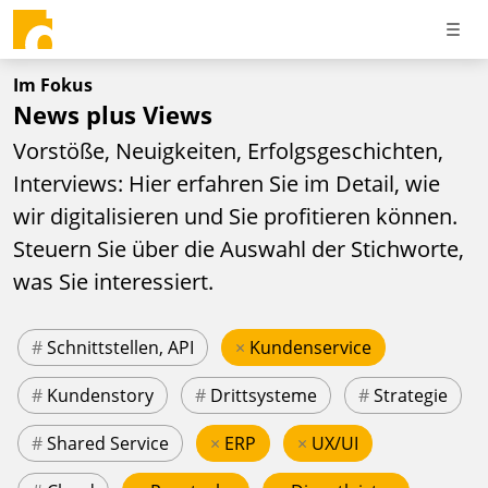
Im Fokus
News plus Views
Vorstöße, Neuigkeiten, Erfolgsgeschichten,
Interviews: Hier erfahren Sie im Detail, wie
wir digitalisieren und Sie profitieren können.
Steuern Sie über die Auswahl der Stichworte,
was Sie interessiert.
#
Schnittstellen, API
×
Kundenservice
#
Kundenstory
#
Drittsysteme
#
Strategie
#
Shared Service
×
ERP
×
UX/UI