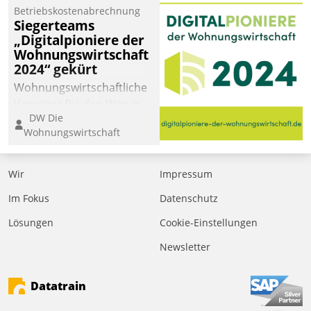
Betriebskostenabrechnung
Siegerteams
„Digitalpioniere der
Wohnungswirtschaft
2024“ gekürt
Wohnungswirtschaftliche
Vorreiter für den Weg in
DW Die
eine digitale Zukunft zu
Wohnungswirtschaft
finden, ist das Ziel des
Awards „Digitalpioniere
der
Wir
Impressum
Wohnungswirtschaft“.
Im Fokus
Datenschutz
Bewerben können sich
dafür ein Team
Lösungen
Cookie-Einstellungen
bestehend aus
Newsletter
Wohnungsunternehmen
und PropTech.
Datatrain