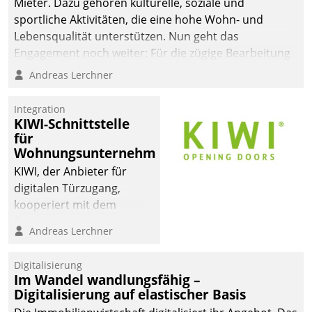
Mieter. Dazu gehören kulturelle, soziale und
sportliche Aktivitäten, die eine hohe Wohn- und
Lebensqualität unterstützen. Nun geht das
Engagement noch weiter: Für die zügige Bearbeitung
von Beschwerden – oder Lob – richtet das
Andreas Lerchner
Unternehmen mit Datatrains Applikation fürs Lob-
und Beschwerde-Management einen eigenen Kanal
Integration
ein.
KIWI-Schnittstelle
für
Wohnungsunternehmen
KIWI, der Anbieter für
digitalen Türzugang,
kooperiert mit dem
Beratungs- und
Andreas Lerchner
Softwareentwicklungshaus
Datatrain.
Digitalisierung
Im Wandel wandlungsfähig –
Digitalisierung auf elastischer Basis