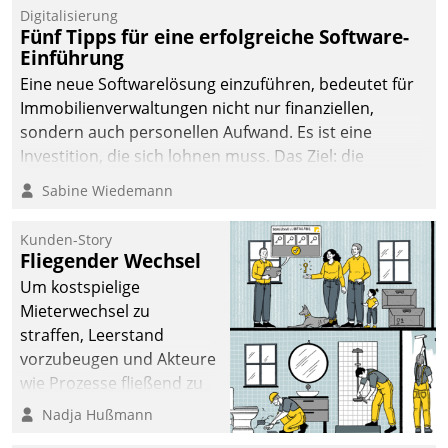
Digitalisierung
Fünf Tipps für eine erfolgreiche Software-
Einführung
Eine neue Softwarelösung einzuführen, bedeutet für
Immobilienverwaltungen nicht nur finanziellen,
sondern auch personellen Aufwand. Es ist eine
Investition, die sich lohnen muss. Das Ziel: die
nachhaltige Optimierung der Geschäftsabläufe. Damit
Sabine Wiedemann
dieses Ziel erreicht wird, sollten einige Grundregeln
befolgt werden.
Kunden-Story
Fliegender Wechsel
Um kostspielige
Mieterwechsel zu
straffen, Leerstand
vorzubeugen und Akteure
wie Prozesse fließend zu
vernetzen, nutzt die
Nadja Hußmann
Berliner Gewobag seit