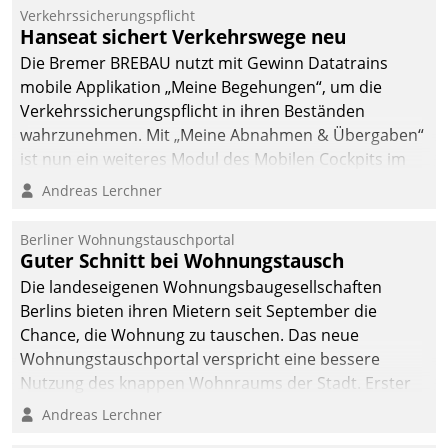
Verkehrssicherungspflicht
Hanseat sichert Verkehrswege neu
Die Bremer BREBAU nutzt mit Gewinn Datatrains
mobile Applikation „Meine Begehungen“, um die
Verkehrssicherungspflicht in ihren Beständen
wahrzunehmen. Mit „Meine Abnahmen & Übergaben“
ist nun ein weiteres Modul des Mobilen Cockpits im
Einsatz.
Andreas Lerchner
Berliner Wohnungstauschportal
Guter Schnitt bei Wohnungstausch
Die landeseigenen Wohnungsbaugesellschaften
Berlins bieten ihren Mietern seit September die
Chance, die Wohnung zu tauschen. Das neue
Wohnungstauschportal verspricht eine bessere
Nutzung des knappen Wohnraums der Stadt. Erster
Anwendungsfall für Datatrains Lösung API-Hub mit
Andreas Lerchner
Schnittstellen zu den ERP-Systemen der