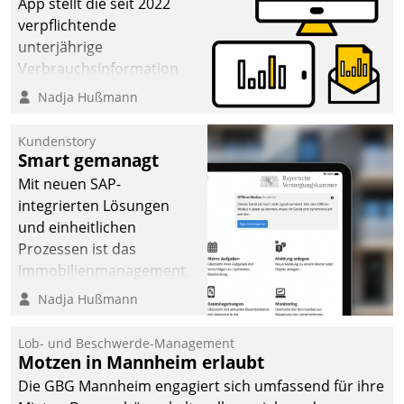
App stellt die seit 2022
verpflichtende
unterjährige
Verbrauchsinformation
schnell, zuverlässig und
Nadja Hußmann
leicht bekömmlich bereit:
Die monatlichen
Kundenstory
Mitteilungen zum
Smart gemanagt
Heizungs- und
Mit neuen SAP-
Wasserverbrauch gehen
integrierten Lösungen
automatisiert, vollständig
und einheitlichen
und auf Wunsch über
Prozessen ist das
mehrere zuvor
Immobilienmanagement
festgelegte
der Bayerischen
Nadja Hußmann
Kommunikationswege bei
Versorgungskammer im
den Empfängern ein.
Ressort Kapitalanlage für
Lob- und Beschwerde-Management
künftige Aufgaben und
Motzen in Mannheim erlaubt
Herausforderungen
Die GBG Mannheim engagiert sich umfassend für ihre
gerüstet.