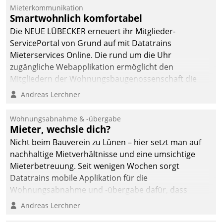
Mieterkommunikation
Smartwohnlich komfortabel
Die NEUE LÜBECKER erneuert ihr Mitglieder-
ServicePortal von Grund auf mit Datatrains
Mieterservices Online. Die rund um die Uhr
zugängliche Webapplikation ermöglicht den
Mitgliedern der Wohnungs­bau­genossenschaft die
Kontaktaufnahme per Smartphone, Tablet oder PC.
Andreas Lerchner
Wohnungsabnahme & -übergabe
Mieter, wechsle dich?
Nicht beim Bauverein zu Lünen – hier setzt man auf
nachhaltige Mietverhältnisse und eine umsichtige
Mieterbetreuung. Seit wenigen Wochen sorgt
Datatrains mobile Applikation für die
Wohnungsabnahme und -übergabe dafür, dass
Mieter wohlgeordnet kommen und, so es sein muss,
Andreas Lerchner
gehen können.