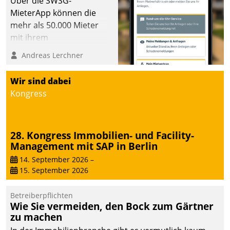
Über die SWSG-
MieterApp können die
mehr als 50.000 Mieter
mit ihrem
Wohnungsunternehmen
Andreas Lerchner
kommunizieren, auf dem
Laufenden bleiben, Daten
Wir sind dabei
einsehen und ändern
Kongress
oder
Schadensmeldungen
abgeben – rund um die
28. Kongress Immobilien- und Facility-
Uhr.
Management mit SAP in Berlin
14. September 2026
–
15. September 2026
Betreiberpflichten
Wie Sie vermeiden, den Bock zum Gärtner
zu machen