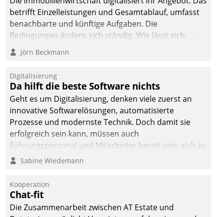
Die Immobilienwirtschaft digitalisiert ihr Angebot. Das
betrifft Einzelleistungen und Gesamtablauf, umfasst
benachbarte und künftige Aufgaben. Die
Bedingungen ändern sich ständig. Wie lässt sich
technisch die Kontrolle wahren und zugleich Freiraum
Jörn Beckmann
fürs Wachsen öffnen?
Digitalisierung
Da hilft die beste Software nichts
Geht es um Digitalisierung, denken viele zuerst an
innovative Softwarelösungen, automatisierte
Prozesse und modernste Technik. Doch damit sie
erfolgreich sein kann, müssen auch
Führungspersonal und Mitarbeiter bereit sein, sich zu
verändern und anzupassen, sonst werden sie an ihr
Sabine Wiedemann
scheitern.
Kooperation
Chat-fit
Die Zusammenarbeit zwischen AT Estate und