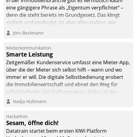
In der Immobilienbranche gibt es vermutlich kaum
eine gängigere Phrase als „Eigentum verpflichtet“ –
denn die steht bereits im Grundgesetz. Das klingt
einfach und eindeutig, ist aber alles andere, wie
Branchenbeschäftigte wissen. Denn mit der
Jörn Beckmann
Verantwortung folgen Verpflichtungen.
Mieterkommunikation
Smarte Leistung
Zeitgemäßer Kundenservice umfasst eine Mieter-App,
über die der Mieter sich selbst hilft – wann und wo
immer er will. Die digitale Selbstbedienung erobert
die Immobilienwirtschaft und ebnet den Weg für
selbstlaufende Geschäftsprozesse. Selbst ist der
Kunde und smart der Serviceanbieter.
Nadja Hußmann
Hackathon
Sesam, öffne dich!
Datatrain startet beim ersten KIWI Platform