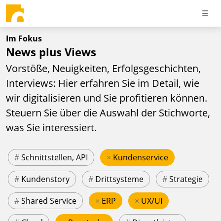
Im Fokus
News plus Views
Vorstöße, Neuigkeiten, Erfolgsgeschichten,
Interviews: Hier erfahren Sie im Detail, wie
wir digitalisieren und Sie profitieren können.
Steuern Sie über die Auswahl der Stichworte,
was Sie interessiert.
#
Schnittstellen, API
×
Kundenservice
#
Kundenstory
#
Drittsysteme
#
Strategie
#
Shared Service
×
ERP
×
UX/UI