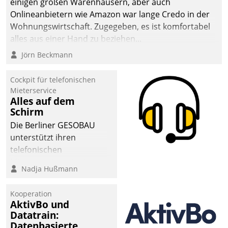
einigen großen Warenhäusern, aber auch
Onlineanbietern wie Amazon war lange Credo in der
Wohnungswirtschaft. Zugegeben, es ist komfortabel
alles aus einer Hand zu beziehen...
Jörn Beckmann
Cockpit für telefonischen
Mieterservice
Alles auf dem
Schirm
Die Berliner GESOBAU
unterstützt ihren
telefonischen
Mieterservice mit einem
Nadja Hußmann
digitalen Cockpit, das
situationsbezogen
Kooperation
passende Fragen und
AktivBo und
Schlagworte auswirft.
Datatrain:
Eine intuitive
Datenbasierte