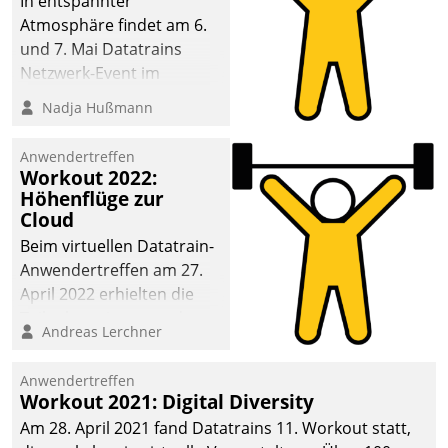
In entspannter
Atmosphäre findet am 6.
und 7. Mai Datatrains
Netzwerk-Event im
Kunden- und Partnerkreis
Nadja Hußmann
statt. Zentrale Frage: Wie
lassen sich
Anwendertreffen
Mammutprojekte
Workout 2022:
meistern und Workloads
Höhenflüge zur
Cloud
wuppen – bei zunehmend
anspruchsvollen
Beim virtuellen Datatrain-
Aufgaben und
Anwendertreffen am 27.
abnehmendem
April 2022 erhielten die
Nachwuchs?
Teilnehmerinnen und
Andreas Lerchner
Teilnehmer kurzweilige
Einblicke in innovative
Anwendertreffen
Cloud-Strategien und -
Workout 2021: Digital Diversity
Lösungen mit hohem
Am 28. April 2021 fand Datatrains 11. Workout statt,
Zukunftspotenzial.