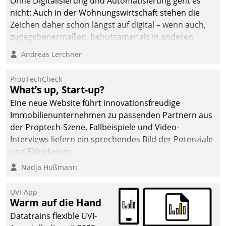
Ohne Digitalisierung und Automatisierung geht es
die Bereitschaft, sich zu überprüfen, zu hinterfragen
nicht: Auch in der Wohnungswirtschaft stehen die
und zu verändern.
Zeichen daher schon längst auf digital – wenn auch,
zugegebenermaßen, behutsamer als in anderen
Branchen.
Andreas Lerchner
PropTechCheck
What’s up, Start-up?
Eine neue Website führt innovationsfreudige
Immobilienunternehmen zu passenden Partnern aus
der Proptech-Szene. Fallbeispiele und Video-
Interviews liefern ein sprechendes Bild der Potenziale
und Fähigkeiten.
Nadja Hußmann
UVI-App
Warm auf die Hand
Datatrains flexible UVI-