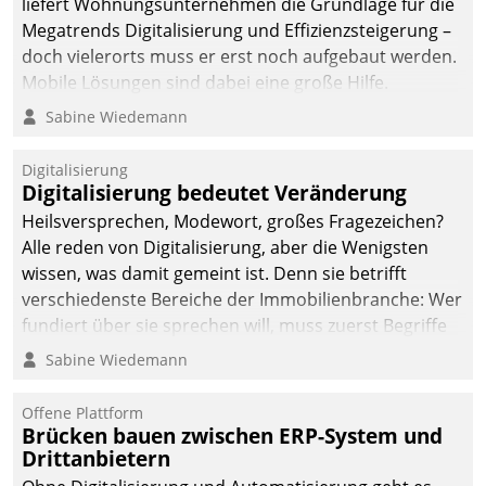
liefert Wohnungsunternehmen die Grundlage für die
sich dabei für den Betrieb
Megatrends Digitalisierung und Effizienzsteigerung –
der Lösung über die SAP
doch vielerorts muss er erst noch aufgebaut werden.
Cloud Platform
Mobile Lösungen sind dabei eine große Hilfe.
entschieden - als erstes
Sabine Wiedemann
Unternehmen am
Wohnungsmarkt.
Digitalisierung
Digitalisierung bedeutet Veränderung
Heilsversprechen, Modewort, großes Fragezeichen?
Alle reden von Digitalisierung, aber die Wenigsten
wissen, was damit gemeint ist. Denn sie betrifft
verschiedenste Bereiche der Immobilienbranche: Wer
fundiert über sie sprechen will, muss zuerst Begriffe
klären. Ein Aspekt ist die betriebliche Optimierung:
Sabine Wiedemann
Moderne Softwarelösungen ermöglichen große
Einsparungen durch optimierte und automatisierte
Offene Plattform
Prozesse. Doch man darf nicht zu viel erwarten: Allein
Brücken bauen zwischen ERP-System und
Drittanbietern
mit der Einführung einer neuen Software ist es nicht
getan. Die Digitalisierung erfordert von Unternehmen