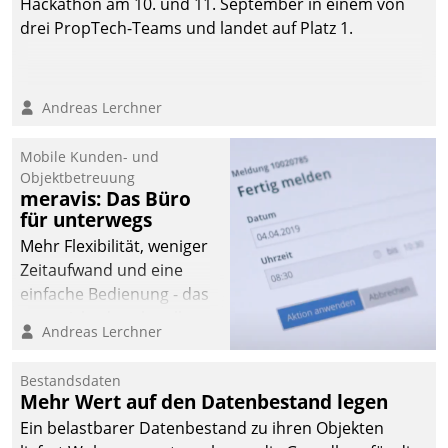
Hackathon am 10. und 11. September in einem von
drei PropTech-Teams und landet auf Platz 1.
Andreas Lerchner
Mobile Kunden- und
Objektbetreuung
meravis: Das Büro
für unterwegs
Mehr Flexibilität, weniger
Zeitaufwand und eine
einfache Bedienung - das
verspricht das aktuelle
Andreas Lerchner
Cockpit für mobile
Mitarbeiter von
Bestandsdaten
Datatrain. Die meravis
Mehr Wert auf den Datenbestand legen
Wohnungsbau- und
Ein belastbarer Datenbestand zu ihren Objekten
Immobilien GmbH hat