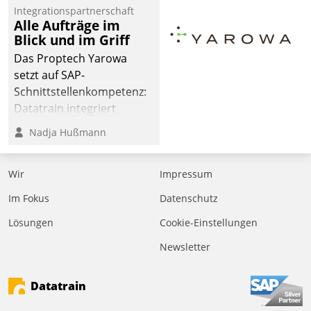
Integrationspartnerschaft
der
Alle Aufträge im
Wohnungswirtschaft“.
Blick und im Griff
Bewerben können sich
Das Proptech Yarowa
dafür ein Team
setzt auf SAP-
bestehend aus
Schnittstellenkompetenz:
Wohnungsunternehmen
Datatrain integriert
und PropTech.
Yarowas Portal zur
Nadja Hußmann
Vergabe und Verwaltung
von Aufträgen der
Wir
Impressum
operativen
Instandhaltung in die
Im Fokus
Datenschutz
SAP-Systemlandschaft
Lösungen
Cookie-Einstellungen
deutscher
Wohnungsunternehmen
Newsletter
– und beschleunigt damit
den Weg vom
Datatrain
Mieteranliegen zum
Dienstleisterauftrag.