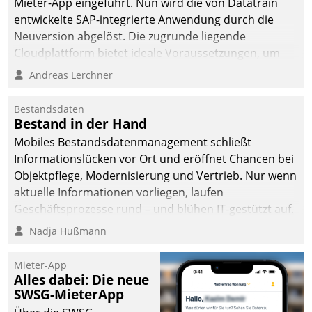
Mieter-App eingeführt. Nun wird die von Datatrain
entwickelte SAP-integrierte Anwendung durch die
Neuversion abgelöst. Die zugrunde liegende
Cloudplattform bietet ideale Voraussetzungen, um
die Funktionalität der App zu erweitern und weitere
Andreas Lerchner
innovative Apps, auch von Drittanbietern, in SAP zu
integrieren.
Bestandsdaten
Bestand in der Hand
Mobiles Bestandsdatenmanagement schließt
Informationslücken vor Ort und eröffnet Chancen bei
Objektpflege, Modernisierung und Vertrieb. Nur wenn
aktuelle Informationen vorliegen, laufen
Geschäftsprozesse rund – und blühen IT-gestützt auf.
Nadja Hußmann
Mieter-App
Alles dabei: Die neue
SWSG-MieterApp