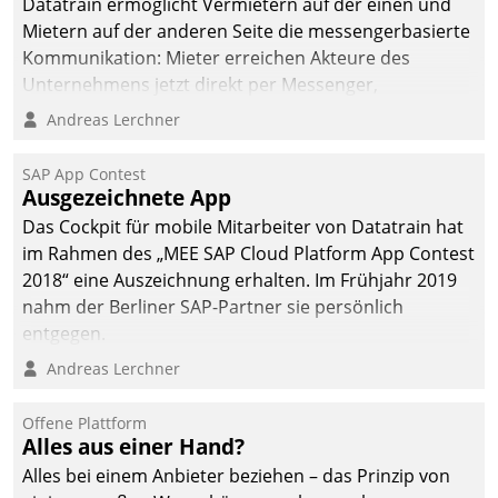
Datatrain ermöglicht Vermietern auf der einen und
Mietern auf der anderen Seite die messengerbasierte
Kommunikation: Mieter erreichen Akteure des
Unternehmens jetzt direkt per Messenger,
Mitarbeiter oder Dienstleister empfangen oder
Andreas Lerchner
versenden die Nachrichten via Cockpit.
SAP App Contest
Ausgezeichnete App
Das Cockpit für mobile Mitarbeiter von Datatrain hat
im Rahmen des „MEE SAP Cloud Platform App Contest
2018“ eine Auszeichnung erhalten. Im Frühjahr 2019
nahm der Berliner SAP-Partner sie persönlich
entgegen.
Andreas Lerchner
Offene Plattform
Alles aus einer Hand?
Alles bei einem Anbieter beziehen – das Prinzip von