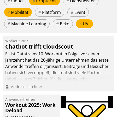
#
Cloud
×
Proptechs
#
Dienstleister
×
Mobilität
#
Plattform
#
Event
#
Machine Learning
#
Beko
×
UVI
Workout 2019
Chatbot trifft Cloudscout
Es ist Datatrains 10. Workout in Folge, vor einem
Jahrzehnt hat das 20-jährige Unternehmen das erste
Anwendertreffen organisiert. Beiträge und Besucher
haben sich verdoppelt, diesmal sind viele Partner
dabei – klares Zeichen für die strategische
Fokussierung auf den Kunden.
Andreas Lerchner
Anwendertreffen
Workout 2025: Work
Deload