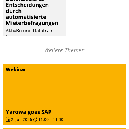
Entscheidungen
Dialogführung ermöglicht
durch
dem externen
automatisierte
Serviceteam, Anrufe von
Mieterbefragungen
Mietenden zügiger und
AktivBo und Datatrain
effizienter zu bearbeiten.
kooperieren –
Immobilienunternehmen
Weitere Themen
profitieren: Die nahtlose
Integration der Lösungen
von AktivBo und
Webinar
Datatrain ermöglicht
automatisiert ausgelöste,
zielgerichtete
Mieterbefragungen – eine
starke Grundlage für
intelligente,
Yarowa goes SAP
datengestützte
2. Juli 2026
11:00
–
11:30
Entscheidungen.