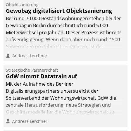
Unternehmen.
Objektsanierung
Gewobag digitalisiert Objektsanierung
Bei rund 70.000 Bestandswohnungen stehen bei der
Gewobag in Berlin durchschnittlich rund 5.000
Mieterwechsel pro Jahr an. Dieser Prozess ist bereits
aufwendig genug. Wenn dann aber noch rund 2.500
Sanierungen pro Jahr mit reinspielen, ist der
Betreuungs- und Organisationsaufwand immens. Im
Andreas Lerchner
Rahmen ihrer Digitalisierungsstrategie hat das
kommunale Wohnungsbauunternehmen daher
Strategische Partnerschaft
gemeinsam mit der Berliner Datatrain GmbH den
GdW nimmt Datatrain auf
Teilprozess der Objektsanierung digitalisiert.
Mit der Aufnahme des Berliner
Digitalisierungspartners unterstreicht der
Spitzenverband der Wohnungswirtschaft GdW die
zentrale Herausforderung, neue Strategien und
Geschäftsmodelle für die Wohnungswirtschaft zu
entwickeln.
Andreas Lerchner