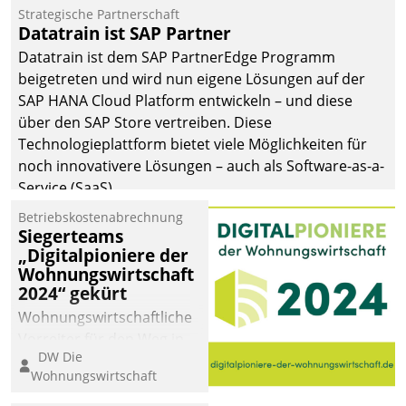
Jahresbeginn eine
Strategische Partnerschaft
Überblick, Einsicht und
Datatrain ist SAP Partner
Eingriff bietende Lösung.
Datatrain ist dem SAP PartnerEdge Programm
Zur Entwicklung setzte
beigetreten und wird nun eigene Lösungen auf der
man auf
SAP HANA Cloud Platform entwickeln – und diese
Cloudtechnologie,
über den SAP Store vertreiben. Diese
bewährte und Startup-
Technologieplattform bietet viele Möglichkeiten für
Partner sowie erstmals
noch innovativere Lösungen – auch als Software-as-a-
agile Projektmethoden.
Service (SaaS).
Betriebskostenabrechnung
Siegerteams
„Digitalpioniere der
Wohnungswirtschaft
2024“ gekürt
Wohnungswirtschaftliche
Vorreiter für den Weg in
DW Die
eine digitale Zukunft zu
Wohnungswirtschaft
finden, ist das Ziel des
Awards „Digitalpioniere