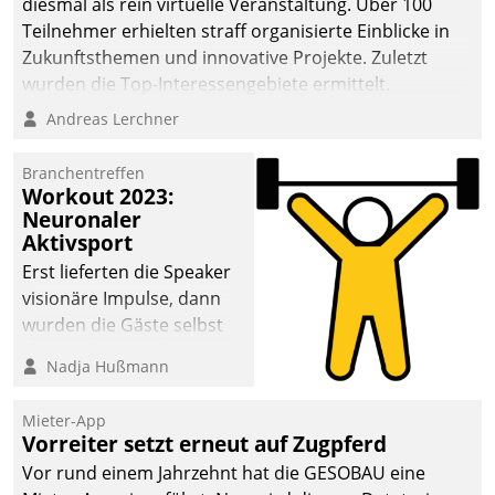
diesmal als rein virtuelle Veranstaltung. Über 100
Teilnehmer erhielten straff organisierte Einblicke in
Zukunftsthemen und innovative Projekte. Zuletzt
wurden die Top-Interessengebiete ermittelt.
Andreas Lerchner
Branchentreffen
Workout 2023:
Neuronaler
Aktivsport
Erst lieferten die Speaker
visionäre Impulse, dann
wurden die Gäste selbst
aktiv und sammelten
Nadja Hußmann
methodisch
Vernetzungsideen fürs
Mieter-App
Quartier. Dazwischen
Vorreiter setzt erneut auf Zugpferd
zeigte Datatrain, was es
Vor rund einem Jahrzehnt hat die GESOBAU eine
Neues zu bieten hat.