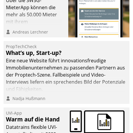
Über die SWSG-
MieterApp können die
mehr als 50.000 Mieter
mit ihrem
Wohnungsunternehmen
Andreas Lerchner
kommunizieren, auf dem
Laufenden bleiben, Daten
PropTechCheck
einsehen und ändern
What’s up, Start-up?
oder
Eine neue Website führt innovationsfreudige
Schadensmeldungen
Immobilienunternehmen zu passenden Partnern aus
abgeben – rund um die
der Proptech-Szene. Fallbeispiele und Video-
Uhr.
Interviews liefern ein sprechendes Bild der Potenziale
und Fähigkeiten.
Nadja Hußmann
UVI-App
Warm auf die Hand
Datatrains flexible UVI-