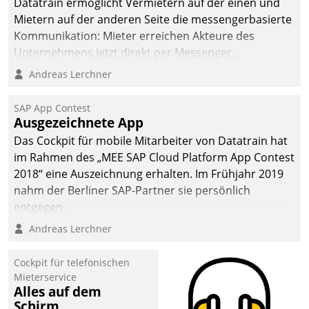
Datatrain ermöglicht Vermietern auf der einen und
Mietern auf der anderen Seite die messengerbasierte
Kommunikation: Mieter erreichen Akteure des
Unternehmens jetzt direkt per Messenger,
Mitarbeiter oder Dienstleister empfangen oder
Andreas Lerchner
versenden die Nachrichten via Cockpit.
SAP App Contest
Ausgezeichnete App
Das Cockpit für mobile Mitarbeiter von Datatrain hat
im Rahmen des „MEE SAP Cloud Platform App Contest
2018“ eine Auszeichnung erhalten. Im Frühjahr 2019
nahm der Berliner SAP-Partner sie persönlich
entgegen.
Andreas Lerchner
Cockpit für telefonischen
Mieterservice
Alles auf dem
Schirm