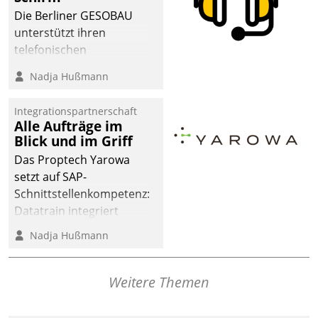
Die Berliner GESOBAU
unterstützt ihren
telefonischen
Mieterservice mit einem
Nadja Hußmann
digitalen Cockpit, das
situationsbezogen
Integrationspartnerschaft
passende Fragen und
Alle Aufträge im
Schlagworte auswirft.
Blick und im Griff
Eine intuitive
Das Proptech Yarowa
Dialogführung ermöglicht
setzt auf SAP-
dem externen
Schnittstellenkompetenz:
Serviceteam, Anrufe von
Datatrain integriert
Mietenden zügiger und
Yarowas Portal zur
Nadja Hußmann
effizienter zu bearbeiten.
Vergabe und Verwaltung
von Aufträgen der
operativen
Weitere Themen
Instandhaltung in die
SAP-Systemlandschaft