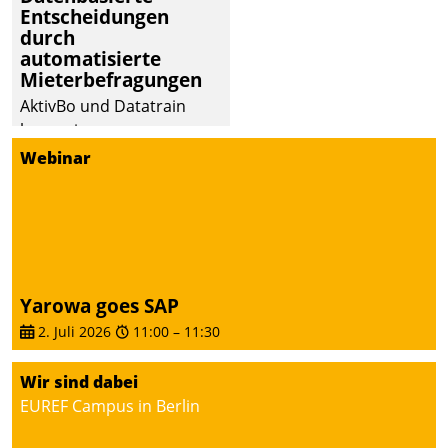
Entscheidungen
durch
automatisierte
Mieterbefragungen
AktivBo und Datatrain
kooperieren –
Immobilienunternehmen
Webinar
profitieren: Die nahtlose
Integration der Lösungen
von AktivBo und
Datatrain ermöglicht
automatisiert ausgelöste,
zielgerichtete
Yarowa goes SAP
Mieterbefragungen – eine
2. Juli 2026
11:00
–
11:30
starke Grundlage für
intelligente,
Wir sind dabei
datengestützte
EUREF Campus in Berlin
Entscheidungen.