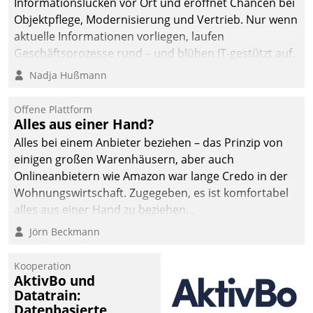
Informationslücken vor Ort und eröffnet Chancen bei
die Bereitschaft, sich zu überprüfen, zu hinterfragen
Objektpflege, Modernisierung und Vertrieb. Nur wenn
und zu verändern.
aktuelle Informationen vorliegen, laufen
Geschäftsprozesse rund – und blühen IT-gestützt auf.
Nadja Hußmann
Offene Plattform
Alles aus einer Hand?
Alles bei einem Anbieter beziehen – das Prinzip von
einigen großen Warenhäusern, aber auch
Onlineanbietern wie Amazon war lange Credo in der
Wohnungswirtschaft. Zugegeben, es ist komfortabel
alles aus einer Hand zu beziehen...
Jörn Beckmann
Kooperation
AktivBo und
Datatrain:
Datenbasierte