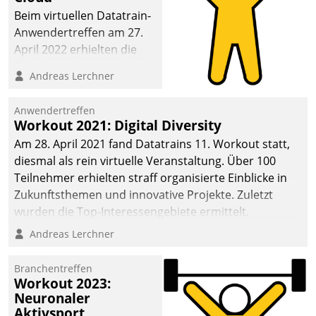
anspruchsvollen
Beim virtuellen Datatrain-
Aufgaben und
Anwendertreffen am 27.
abnehmendem
April 2022 erhielten die
Nachwuchs?
Teilnehmerinnen und
Andreas Lerchner
Teilnehmer kurzweilige
Einblicke in innovative
Anwendertreffen
Cloud-Strategien und -
Workout 2021: Digital Diversity
Lösungen mit hohem
Am 28. April 2021 fand Datatrains 11. Workout statt,
Zukunftspotenzial.
diesmal als rein virtuelle Veranstaltung. Über 100
Teilnehmer erhielten straff organisierte Einblicke in
Zukunftsthemen und innovative Projekte. Zuletzt
wurden die Top-Interessengebiete ermittelt.
Andreas Lerchner
Branchentreffen
Workout 2023:
Neuronaler
Aktivsport