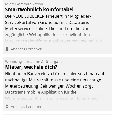
Mieterkommunikation
deutscher
Smartwohnlich komfortabel
Wohnungsunternehmen
Die NEUE LÜBECKER erneuert ihr Mitglieder-
– und beschleunigt damit
ServicePortal von Grund auf mit Datatrains
den Weg vom
Mieterservices Online. Die rund um die Uhr
Mieteranliegen zum
zugängliche Webapplikation ermöglicht den
Dienstleisterauftrag.
Mitgliedern der Wohnungs­bau­genossenschaft die
Kontaktaufnahme per Smartphone, Tablet oder PC.
Andreas Lerchner
Wohnungsabnahme & -übergabe
Mieter, wechsle dich?
Nicht beim Bauverein zu Lünen – hier setzt man auf
nachhaltige Mietverhältnisse und eine umsichtige
Mieterbetreuung. Seit wenigen Wochen sorgt
Datatrains mobile Applikation für die
Wohnungsabnahme und -übergabe dafür, dass
Mieter wohlgeordnet kommen und, so es sein muss,
Andreas Lerchner
gehen können.