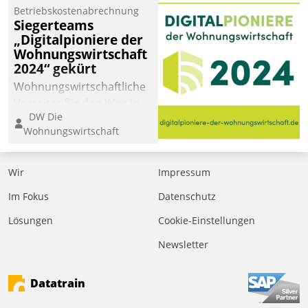
Betriebskostenabrechnung
Siegerteams
„Digitalpioniere der
Wohnungswirtschaft
2024“ gekürt
Wohnungswirtschaftliche
Vorreiter für den Weg in
DW Die
eine digitale Zukunft zu
Wohnungswirtschaft
finden, ist das Ziel des
Awards „Digitalpioniere
der
Wir
Impressum
Wohnungswirtschaft“.
Im Fokus
Datenschutz
Bewerben können sich
dafür ein Team
Lösungen
Cookie-Einstellungen
bestehend aus
Newsletter
Wohnungsunternehmen
und PropTech.
Datatrain