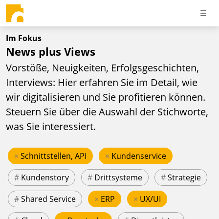
Im Fokus
News plus Views
Vorstöße, Neuigkeiten, Erfolgsgeschichten,
Interviews: Hier erfahren Sie im Detail, wie
wir digitalisieren und Sie profitieren können.
Steuern Sie über die Auswahl der Stichworte,
was Sie interessiert.
×
Schnittstellen, API
×
Kundenservice
#
Kundenstory
#
Drittsysteme
#
Strategie
#
Shared Service
×
ERP
×
UX/UI