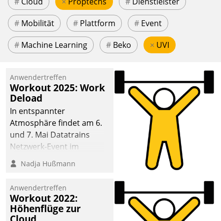
#
Cloud
×
Proptechs
#
Dienstleister
#
Mobilität
#
Plattform
#
Event
#
Machine Learning
#
Beko
×
UVI
Anwendertreffen
Workout 2025: Work
Deload
In entspannter
Atmosphäre findet am 6.
und 7. Mai Datatrains
Netzwerk-Event im
Kunden- und Partnerkreis
Nadja Hußmann
statt. Zentrale Frage: Wie
lassen sich
Anwendertreffen
Mammutprojekte
Workout 2022:
meistern und Workloads
Höhenflüge zur
Cloud
wuppen – bei zunehmend