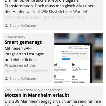
Die Immobilienbranche erlebt die digitale
Transformation. Doch muss man gleich alles über
den Haufen werfen? Wie lässt sich der Wandel
tatsächlich gestalten und umsetzen? Welche
Argumente zählen wirklich?
Nadja Hußmann
Kundenstory
Smart gemanagt
Mit neuen SAP-
integrierten Lösungen
und einheitlichen
Prozessen ist das
Immobilienmanagement
der Bayerischen
Nadja Hußmann
Versorgungskammer im
Ressort Kapitalanlage für
Lob- und Beschwerde-Management
künftige Aufgaben und
Motzen in Mannheim erlaubt
Herausforderungen
Die GBG Mannheim engagiert sich umfassend für ihre
gerüstet.