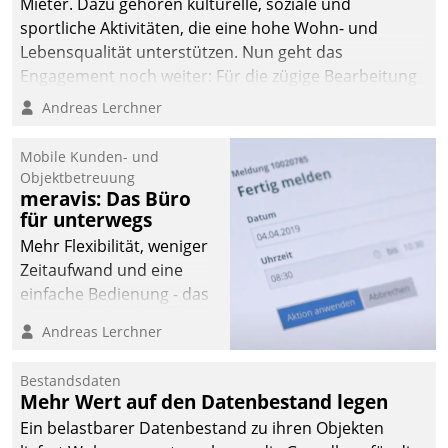
Mieter. Dazu gehören kulturelle, soziale und
sportliche Aktivitäten, die eine hohe Wohn- und
Lebensqualität unterstützen. Nun geht das
Engagement noch weiter: Für die zügige Bearbeitung
von Beschwerden – oder Lob – richtet das
Andreas Lerchner
Unternehmen mit Datatrains Applikation fürs Lob-
und Beschwerde-Management einen eigenen Kanal
Mobile Kunden- und
ein.
Objektbetreuung
meravis: Das Büro
für unterwegs
Mehr Flexibilität, weniger
Zeitaufwand und eine
einfache Bedienung - das
verspricht das aktuelle
Andreas Lerchner
Cockpit für mobile
Mitarbeiter von
Bestandsdaten
Datatrain. Die meravis
Mehr Wert auf den Datenbestand legen
Wohnungsbau- und
Ein belastbarer Datenbestand zu ihren Objekten
Immobilien GmbH hat