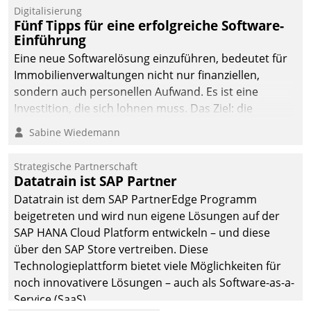
Digitalisierung
Fünf Tipps für eine erfolgreiche Software-
Einführung
Eine neue Softwarelösung einzuführen, bedeutet für
Immobilienverwaltungen nicht nur finanziellen,
sondern auch personellen Aufwand. Es ist eine
Investition, die sich lohnen muss. Das Ziel: die
nachhaltige Optimierung der Geschäftsabläufe. Damit
Sabine Wiedemann
dieses Ziel erreicht wird, sollten einige Grundregeln
befolgt werden.
Strategische Partnerschaft
Datatrain ist SAP Partner
Datatrain ist dem SAP PartnerEdge Programm
beigetreten und wird nun eigene Lösungen auf der
SAP HANA Cloud Platform entwickeln – und diese
über den SAP Store vertreiben. Diese
Technologieplattform bietet viele Möglichkeiten für
noch innovativere Lösungen – auch als Software-as-a-
Service (SaaS).