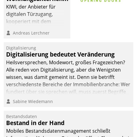
KIWI, der Anbieter für
digitalen Türzugang,
kooperiert mit dem
Beratungs- und
Andreas Lerchner
Softwareentwicklungshaus
Datatrain.
Digitalisierung
Digitalisierung bedeutet Veränderung
Heilsversprechen, Modewort, großes Fragezeichen?
Alle reden von Digitalisierung, aber die Wenigsten
wissen, was damit gemeint ist. Denn sie betrifft
verschiedenste Bereiche der Immobilienbranche: Wer
fundiert über sie sprechen will, muss zuerst Begriffe
klären. Ein Aspekt ist die betriebliche Optimierung:
Sabine Wiedemann
Moderne Softwarelösungen ermöglichen große
Einsparungen durch optimierte und automatisierte
Bestandsdaten
Prozesse. Doch man darf nicht zu viel erwarten: Allein
Bestand in der Hand
mit der Einführung einer neuen Software ist es nicht
Mobiles Bestandsdatenmanagement schließt
getan. Die Digitalisierung erfordert von Unternehmen