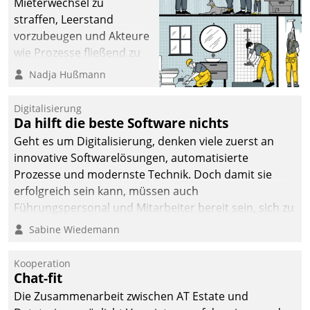
Mieterwechsel zu
straffen, Leerstand
vorzubeugen und Akteure
wie Prozesse fließend zu
vernetzen, nutzt die
Nadja Hußmann
Berliner Gewobag seit
Jahresbeginn eine
Digitalisierung
Überblick, Einsicht und
Da hilft die beste Software nichts
Eingriff bietende Lösung.
Geht es um Digitalisierung, denken viele zuerst an
Zur Entwicklung setzte
innovative Softwarelösungen, automatisierte
man auf
Prozesse und modernste Technik. Doch damit sie
Cloudtechnologie,
erfolgreich sein kann, müssen auch
bewährte und Startup-
Führungspersonal und Mitarbeiter bereit sein, sich zu
Partner sowie erstmals
verändern und anzupassen, sonst werden sie an ihr
Sabine Wiedemann
agile Projektmethoden.
scheitern.
Kooperation
Chat-fit
Die Zusammenarbeit zwischen AT Estate und