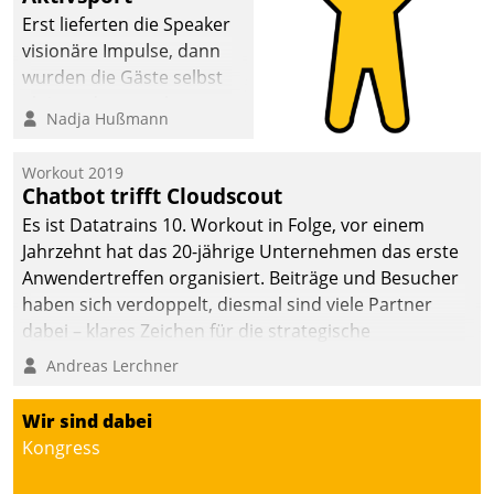
Erst lieferten die Speaker
visionäre Impulse, dann
wurden die Gäste selbst
aktiv und sammelten
Nadja Hußmann
methodisch
Vernetzungsideen fürs
Workout 2019
Quartier. Dazwischen
Chatbot trifft Cloudscout
zeigte Datatrain, was es
Es ist Datatrains 10. Workout in Folge, vor einem
Neues zu bieten hat.
Jahrzehnt hat das 20-jährige Unternehmen das erste
Anwendertreffen organisiert. Beiträge und Besucher
haben sich verdoppelt, diesmal sind viele Partner
dabei – klares Zeichen für die strategische
Fokussierung auf den Kunden.
Andreas Lerchner
Wir sind dabei
Kongress