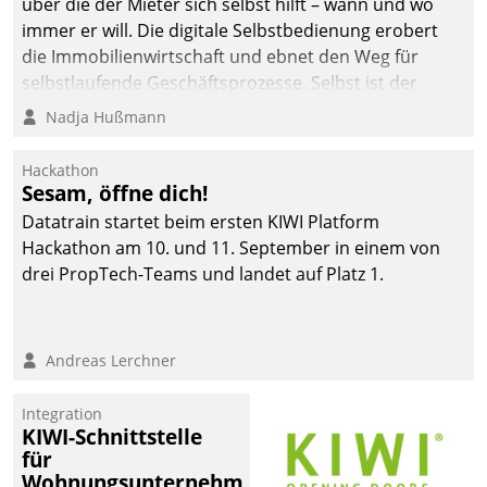
über die der Mieter sich selbst hilft – wann und wo
immer er will. Die digitale Selbstbedienung erobert
die Immobilienwirtschaft und ebnet den Weg für
selbstlaufende Geschäftsprozesse. Selbst ist der
Kunde und smart der Serviceanbieter.
Nadja Hußmann
Hackathon
Sesam, öffne dich!
Datatrain startet beim ersten KIWI Platform
Hackathon am 10. und 11. September in einem von
drei PropTech-Teams und landet auf Platz 1.
Andreas Lerchner
Integration
KIWI-Schnittstelle
für
Wohnungsunternehmen