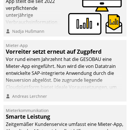
App stellt die seit 2022
verpflichtende
unterjährige
Verbrauchsinformation
schnell, zuverlässig und
Nadja Hußmann
leicht bekömmlich bereit:
Die monatlichen
Mieter-App
Mitteilungen zum
Vorreiter setzt erneut auf Zugpferd
Heizungs- und
Vor rund einem Jahrzehnt hat die GESOBAU eine
Wasserverbrauch gehen
Mieter-App eingeführt. Nun wird die von Datatrain
automatisiert, vollständig
entwickelte SAP-integrierte Anwendung durch die
und auf Wunsch über
Neuversion abgelöst. Die zugrunde liegende
mehrere zuvor
Cloudplattform bietet ideale Voraussetzungen, um
festgelegte
die Funktionalität der App zu erweitern und weitere
Andreas Lerchner
Kommunikationswege bei
innovative Apps, auch von Drittanbietern, in SAP zu
den Empfängern ein.
integrieren.
Mieterkommunikation
Smarte Leistung
Zeitgemäßer Kundenservice umfasst eine Mieter-App,