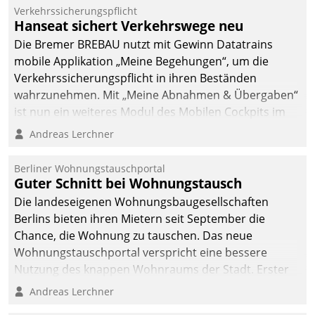
Verkehrssicherungspflicht
Hanseat sichert Verkehrswege neu
Die Bremer BREBAU nutzt mit Gewinn Datatrains
mobile Applikation „Meine Begehungen“, um die
Verkehrssicherungspflicht in ihren Beständen
wahrzunehmen. Mit „Meine Abnahmen & Übergaben“
ist nun ein weiteres Modul des Mobilen Cockpits im
Einsatz.
Andreas Lerchner
Berliner Wohnungstauschportal
Guter Schnitt bei Wohnungstausch
Die landeseigenen Wohnungsbaugesellschaften
Berlins bieten ihren Mietern seit September die
Chance, die Wohnung zu tauschen. Das neue
Wohnungstauschportal verspricht eine bessere
Nutzung des knappen Wohnraums der Stadt. Erster
Anwendungsfall für Datatrains Lösung API-Hub mit
Andreas Lerchner
Schnittstellen zu den ERP-Systemen der