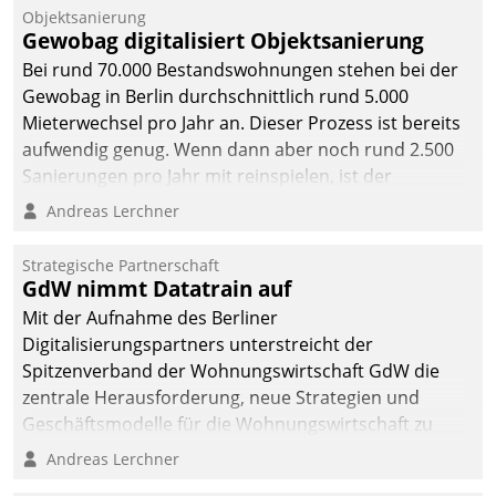
Unternehmen.
Objektsanierung
Gewobag digitalisiert Objektsanierung
Bei rund 70.000 Bestandswohnungen stehen bei der
Gewobag in Berlin durchschnittlich rund 5.000
Mieterwechsel pro Jahr an. Dieser Prozess ist bereits
aufwendig genug. Wenn dann aber noch rund 2.500
Sanierungen pro Jahr mit reinspielen, ist der
Betreuungs- und Organisationsaufwand immens. Im
Andreas Lerchner
Rahmen ihrer Digitalisierungsstrategie hat das
kommunale Wohnungsbauunternehmen daher
Strategische Partnerschaft
gemeinsam mit der Berliner Datatrain GmbH den
GdW nimmt Datatrain auf
Teilprozess der Objektsanierung digitalisiert.
Mit der Aufnahme des Berliner
Digitalisierungspartners unterstreicht der
Spitzenverband der Wohnungswirtschaft GdW die
zentrale Herausforderung, neue Strategien und
Geschäftsmodelle für die Wohnungswirtschaft zu
entwickeln.
Andreas Lerchner