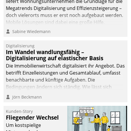
liefert Wohnungsunternehmen die Grundlage für die
sich dabei für den Betrieb
Megatrends Digitalisierung und Effizienzsteigerung –
der Lösung über die SAP
doch vielerorts muss er erst noch aufgebaut werden.
Cloud Platform
Mobile Lösungen sind dabei eine große Hilfe.
entschieden - als erstes
Sabine Wiedemann
Unternehmen am
Wohnungsmarkt.
Digitalisierung
Im Wandel wandlungsfähig –
Digitalisierung auf elastischer Basis
Die Immobilienwirtschaft digitalisiert ihr Angebot. Das
betrifft Einzelleistungen und Gesamtablauf, umfasst
benachbarte und künftige Aufgaben. Die
Bedingungen ändern sich ständig. Wie lässt sich
technisch die Kontrolle wahren und zugleich Freiraum
Jörn Beckmann
fürs Wachsen öffnen?
Kunden-Story
Fliegender Wechsel
Um kostspielige