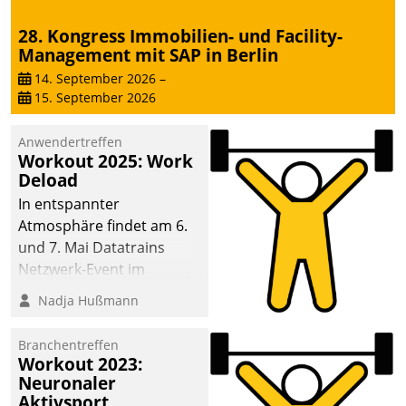
28. Kongress Immobilien- und Facility-
Management mit SAP in Berlin
14. September 2026
–
15. September 2026
Anwendertreffen
Workout 2025: Work
Deload
In entspannter
Atmosphäre findet am 6.
und 7. Mai Datatrains
Netzwerk-Event im
Kunden- und Partnerkreis
Nadja Hußmann
statt. Zentrale Frage: Wie
lassen sich
Branchentreffen
Mammutprojekte
Workout 2023:
meistern und Workloads
Neuronaler
Aktivsport
wuppen – bei zunehmend