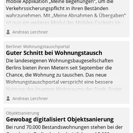
mobile Applikation „Meine Begehungen“, um die
Verkehrssicherungspflicht in ihren Beständen
wahrzunehmen. Mit „Meine Abnahmen & Übergaben“
ist nun ein weiteres Modul des Mobilen Cockpits im
Einsatz.
Andreas Lerchner
Berliner Wohnungstauschportal
Guter Schnitt bei Wohnungstausch
Die landeseigenen Wohnungsbaugesellschaften
Berlins bieten ihren Mietern seit September die
Chance, die Wohnung zu tauschen. Das neue
Wohnungstauschportal verspricht eine bessere
Nutzung des knappen Wohnraums der Stadt. Erster
Anwendungsfall für Datatrains Lösung API-Hub mit
Andreas Lerchner
Schnittstellen zu den ERP-Systemen der
Unternehmen.
Objektsanierung
Gewobag digitalisiert Objektsanierung
Bei rund 70.000 Bestandswohnungen stehen bei der