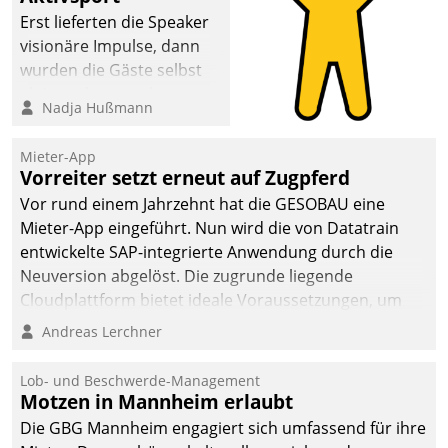
anspruchsvollen
Erst lieferten die Speaker
Aufgaben und
visionäre Impulse, dann
abnehmendem
wurden die Gäste selbst
Nachwuchs?
aktiv und sammelten
Nadja Hußmann
methodisch
Vernetzungsideen fürs
Mieter-App
Quartier. Dazwischen
Vorreiter setzt erneut auf Zugpferd
zeigte Datatrain, was es
Vor rund einem Jahrzehnt hat die GESOBAU eine
Neues zu bieten hat.
Mieter-App eingeführt. Nun wird die von Datatrain
entwickelte SAP-integrierte Anwendung durch die
Neuversion abgelöst. Die zugrunde liegende
Cloudplattform bietet ideale Voraussetzungen, um
die Funktionalität der App zu erweitern und weitere
Andreas Lerchner
innovative Apps, auch von Drittanbietern, in SAP zu
integrieren.
Lob- und Beschwerde-Management
Motzen in Mannheim erlaubt
Die GBG Mannheim engagiert sich umfassend für ihre