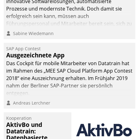
innovative Softwarelösungen, automatisierte
man auf
Prozesse und modernste Technik. Doch damit sie
Cloudtechnologie,
erfolgreich sein kann, müssen auch
bewährte und Startup-
Führungspersonal und Mitarbeiter bereit sein, sich zu
Partner sowie erstmals
verändern und anzupassen, sonst werden sie an ihr
Sabine Wiedemann
agile Projektmethoden.
scheitern.
SAP App Contest
Ausgezeichnete App
Das Cockpit für mobile Mitarbeiter von Datatrain hat
im Rahmen des „MEE SAP Cloud Platform App Contest
2018“ eine Auszeichnung erhalten. Im Frühjahr 2019
nahm der Berliner SAP-Partner sie persönlich
entgegen.
Andreas Lerchner
Kooperation
AktivBo und
Datatrain:
Datenbasierte