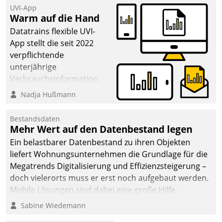
UVI-App
Warm auf die Hand
Datatrains flexible UVI-
App stellt die seit 2022
verpflichtende
unterjährige
Verbrauchsinformation
schnell, zuverlässig und
Nadja Hußmann
leicht bekömmlich bereit:
Die monatlichen
Bestandsdaten
Mitteilungen zum
Mehr Wert auf den Datenbestand legen
Heizungs- und
Ein belastbarer Datenbestand zu ihren Objekten
Wasserverbrauch gehen
liefert Wohnungsunternehmen die Grundlage für die
automatisiert, vollständig
Megatrends Digitalisierung und Effizienzsteigerung –
und auf Wunsch über
doch vielerorts muss er erst noch aufgebaut werden.
mehrere zuvor
Mobile Lösungen sind dabei eine große Hilfe.
festgelegte
Sabine Wiedemann
Kommunikationswege bei
den Empfängern ein.