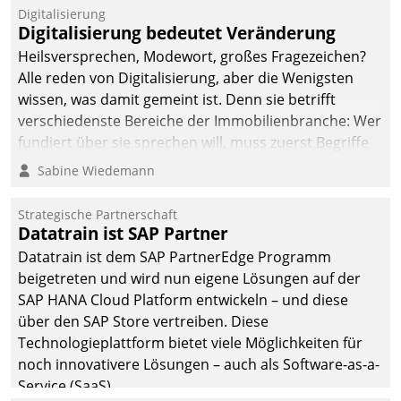
befolgt werden.
Digitalisierung
Digitalisierung bedeutet Veränderung
Heilsversprechen, Modewort, großes Fragezeichen?
Alle reden von Digitalisierung, aber die Wenigsten
wissen, was damit gemeint ist. Denn sie betrifft
verschiedenste Bereiche der Immobilienbranche: Wer
fundiert über sie sprechen will, muss zuerst Begriffe
klären. Ein Aspekt ist die betriebliche Optimierung:
Sabine Wiedemann
Moderne Softwarelösungen ermöglichen große
Einsparungen durch optimierte und automatisierte
Strategische Partnerschaft
Prozesse. Doch man darf nicht zu viel erwarten: Allein
Datatrain ist SAP Partner
mit der Einführung einer neuen Software ist es nicht
Datatrain ist dem SAP PartnerEdge Programm
getan. Die Digitalisierung erfordert von Unternehmen
beigetreten und wird nun eigene Lösungen auf der
die Bereitschaft, sich zu überprüfen, zu hinterfragen
SAP HANA Cloud Platform entwickeln – und diese
und zu verändern.
über den SAP Store vertreiben. Diese
Technologieplattform bietet viele Möglichkeiten für
noch innovativere Lösungen – auch als Software-as-a-
Service (SaaS).