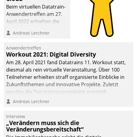
Beim virtuellen Datatrain-
Anwendertreffen am 27.
April 2022 erhielten die
Teilnehmerinnen und
Andreas Lerchner
Teilnehmer kurzweilige
Einblicke in innovative
Anwendertreffen
Cloud-Strategien und -
Workout 2021: Digital Diversity
Lösungen mit hohem
Am 28. April 2021 fand Datatrains 11. Workout statt,
Zukunftspotenzial.
diesmal als rein virtuelle Veranstaltung. Über 100
Teilnehmer erhielten straff organisierte Einblicke in
Zukunftsthemen und innovative Projekte. Zuletzt
wurden die Top-Interessengebiete ermittelt.
Andreas Lerchner
Interview
„Verändern muss sich die
Veränderungsbereitschaft“