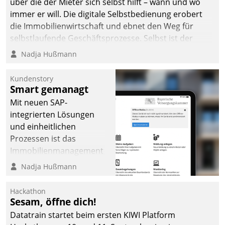
über die der Mieter sich selbst hilft – wann und wo
immer er will. Die digitale Selbstbedienung erobert
die Immobilienwirtschaft und ebnet den Weg für
selbstlaufende Geschäftsprozesse. Selbst ist der
Kunde und smart der Serviceanbieter.
Nadja Hußmann
Kundenstory
Smart gemanagt
Mit neuen SAP-
integrierten Lösungen
und einheitlichen
Prozessen ist das
Immobilienmanagement
der Bayerischen
Nadja Hußmann
Versorgungskammer im
Ressort Kapitalanlage für
Hackathon
künftige Aufgaben und
Sesam, öffne dich!
Herausforderungen
Datatrain startet beim ersten KIWI Platform
gerüstet.