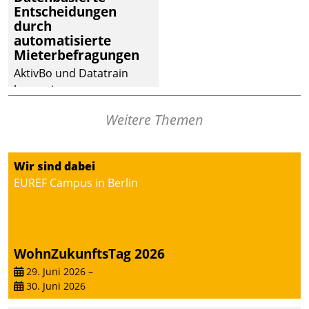
Entscheidungen
durch
automatisierte
Mieterbefragungen
AktivBo und Datatrain
kooperieren –
Immobilienunternehmen
Weitere Themen
profitieren: Die nahtlose
Integration der Lösungen
von AktivBo und
Wir sind dabei
Datatrain ermöglicht
EUREF Campus in Berlin
automatisiert ausgelöste,
zielgerichtete
Mieterbefragungen – eine
starke Grundlage für
WohnZukunftsTag 2026
intelligente,
datengestützte
29. Juni 2026
–
30. Juni 2026
Entscheidungen.