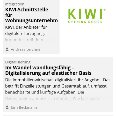
Integration
KIWI-Schnittstelle
für
Wohnungsunternehmen
KIWI, der Anbieter für
digitalen Türzugang,
kooperiert mit dem
Beratungs- und
Andreas Lerchner
Softwareentwicklungshaus
Datatrain.
Digitalisierung
Im Wandel wandlungsfähig –
Digitalisierung auf elastischer Basis
Die Immobilienwirtschaft digitalisiert ihr Angebot. Das
betrifft Einzelleistungen und Gesamtablauf, umfasst
benachbarte und künftige Aufgaben. Die
Bedingungen ändern sich ständig. Wie lässt sich
technisch die Kontrolle wahren und zugleich Freiraum
Jörn Beckmann
fürs Wachsen öffnen?