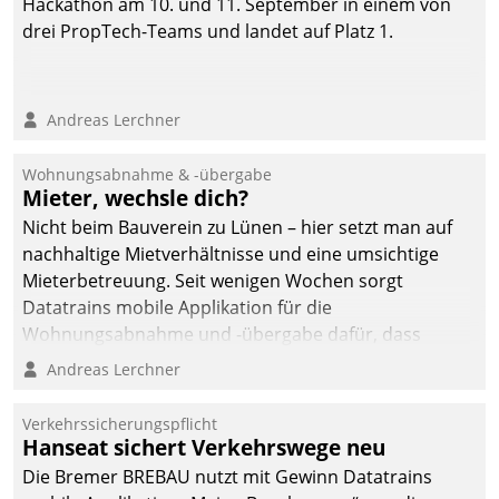
Hackathon am 10. und 11. September in einem von
drei PropTech-Teams und landet auf Platz 1.
Andreas Lerchner
Wohnungsabnahme & -übergabe
Mieter, wechsle dich?
Nicht beim Bauverein zu Lünen – hier setzt man auf
nachhaltige Mietverhältnisse und eine umsichtige
Mieterbetreuung. Seit wenigen Wochen sorgt
Datatrains mobile Applikation für die
Wohnungsabnahme und -übergabe dafür, dass
Mieter wohlgeordnet kommen und, so es sein muss,
Andreas Lerchner
gehen können.
Verkehrssicherungspflicht
Hanseat sichert Verkehrswege neu
Die Bremer BREBAU nutzt mit Gewinn Datatrains