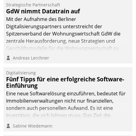
Strategische Partnerschaft
GdW nimmt Datatrain auf
Mit der Aufnahme des Berliner
Digitalisierungspartners unterstreicht der
Spitzenverband der Wohnungswirtschaft GdW die
zentrale Herausforderung, neue Strategien und
Geschäftsmodelle für die Wohnungswirtschaft zu
entwickeln.
Andreas Lerchner
Digitalisierung
Fünf Tipps für eine erfolgreiche Software-
Einführung
Eine neue Softwarelösung einzuführen, bedeutet für
Immobilienverwaltungen nicht nur finanziellen,
sondern auch personellen Aufwand. Es ist eine
Investition, die sich lohnen muss. Das Ziel: die
nachhaltige Optimierung der Geschäftsabläufe. Damit
Sabine Wiedemann
dieses Ziel erreicht wird, sollten einige Grundregeln