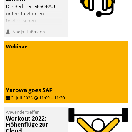
abgeben – rund um die
Die Berliner GESOBAU
Uhr.
unterstützt ihren
telefonischen
Mieterservice mit einem
Nadja Hußmann
digitalen Cockpit, das
situationsbezogen
Webinar
passende Fragen und
Schlagworte auswirft.
Eine intuitive
Dialogführung ermöglicht
dem externen
Serviceteam, Anrufe von
Yarowa goes SAP
Mietenden zügiger und
2. Juli 2026
11:00
–
11:30
effizienter zu bearbeiten.
Anwendertreffen
Workout 2022:
Höhenflüge zur
Cloud