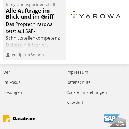
Integrationspartnerschaft
der
Alle Aufträge im
Wohnungswirtschaft“.
Blick und im Griff
Bewerben können sich
Das Proptech Yarowa
dafür ein Team
setzt auf SAP-
bestehend aus
Schnittstellenkompetenz:
Wohnungsunternehmen
Datatrain integriert
und PropTech.
Yarowas Portal zur
Nadja Hußmann
Vergabe und Verwaltung
von Aufträgen der
Wir
Impressum
operativen
Instandhaltung in die
Im Fokus
Datenschutz
SAP-Systemlandschaft
Lösungen
Cookie-Einstellungen
deutscher
Wohnungsunternehmen
Newsletter
– und beschleunigt damit
den Weg vom
Datatrain
Mieteranliegen zum
Dienstleisterauftrag.