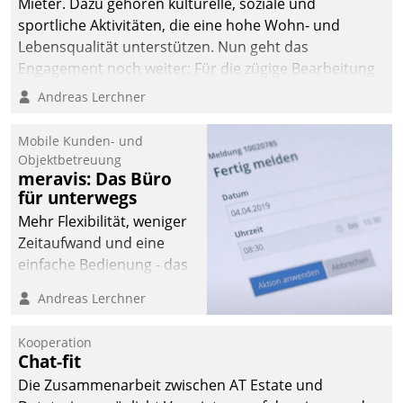
Mieter. Dazu gehören kulturelle, soziale und
sportliche Aktivitäten, die eine hohe Wohn- und
Lebensqualität unterstützen. Nun geht das
Engagement noch weiter: Für die zügige Bearbeitung
von Beschwerden – oder Lob – richtet das
Andreas Lerchner
Unternehmen mit Datatrains Applikation fürs Lob-
und Beschwerde-Management einen eigenen Kanal
Mobile Kunden- und
ein.
Objektbetreuung
meravis: Das Büro
für unterwegs
Mehr Flexibilität, weniger
Zeitaufwand und eine
einfache Bedienung - das
verspricht das aktuelle
Andreas Lerchner
Cockpit für mobile
Mitarbeiter von
Kooperation
Datatrain. Die meravis
Chat-fit
Wohnungsbau- und
Die Zusammenarbeit zwischen AT Estate und
Immobilien GmbH hat