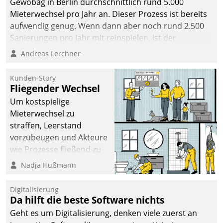
Gewobag in Berlin durchschnittlich rund 5.000
Mieterwechsel pro Jahr an. Dieser Prozess ist bereits
aufwendig genug. Wenn dann aber noch rund 2.500
Sanierungen pro Jahr mit reinspielen, ist der
Betreuungs- und Organisationsaufwand immens. Im
Andreas Lerchner
Rahmen ihrer Digitalisierungsstrategie hat das
kommunale Wohnungsbauunternehmen daher
Kunden-Story
gemeinsam mit der Berliner Datatrain GmbH den
Fliegender Wechsel
Teilprozess der Objektsanierung digitalisiert.
Um kostspielige
Mieterwechsel zu
straffen, Leerstand
vorzubeugen und Akteure
wie Prozesse fließend zu
vernetzen, nutzt die
Nadja Hußmann
Berliner Gewobag seit
Jahresbeginn eine
Digitalisierung
Überblick, Einsicht und
Da hilft die beste Software nichts
Eingriff bietende Lösung.
Geht es um Digitalisierung, denken viele zuerst an
Zur Entwicklung setzte