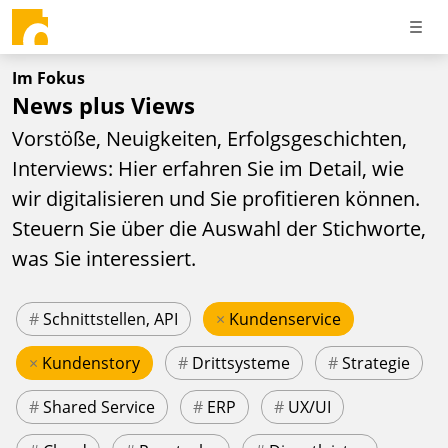
Im Fokus
News plus Views
Vorstöße, Neuigkeiten, Erfolgsgeschichten,
Interviews: Hier erfahren Sie im Detail, wie
wir digitalisieren und Sie profitieren können.
Steuern Sie über die Auswahl der Stichworte,
was Sie interessiert.
#
Schnittstellen, API
×
Kundenservice
×
Kundenstory
#
Drittsysteme
#
Strategie
#
Shared Service
#
ERP
#
UX/UI