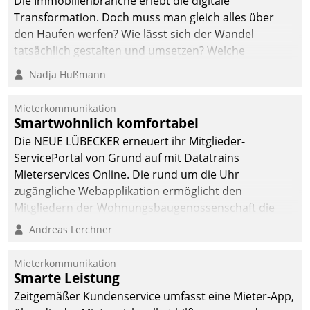
Die Immobilienbranche erlebt die digitale
Transformation. Doch muss man gleich alles über
den Haufen werfen? Wie lässt sich der Wandel
tatsächlich gestalten und umsetzen? Welche
Argumente zählen wirklich?
Nadja Hußmann
Mieterkommunikation
Smartwohnlich komfortabel
Die NEUE LÜBECKER erneuert ihr Mitglieder-
ServicePortal von Grund auf mit Datatrains
Mieterservices Online. Die rund um die Uhr
zugängliche Webapplikation ermöglicht den
Mitgliedern der Wohnungs­bau­genossenschaft die
Kontaktaufnahme per Smartphone, Tablet oder PC.
Andreas Lerchner
Mieterkommunikation
Smarte Leistung
Zeitgemäßer Kundenservice umfasst eine Mieter-App,