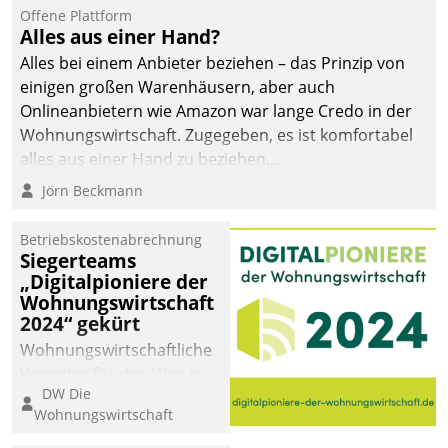
Offene Plattform
Alles aus einer Hand?
Alles bei einem Anbieter beziehen – das Prinzip von
einigen großen Warenhäusern, aber auch
Onlineanbietern wie Amazon war lange Credo in der
Wohnungswirtschaft. Zugegeben, es ist komfortabel
alles aus einer Hand zu beziehen...
Jörn Beckmann
Betriebskostenabrechnung
Siegerteams
„Digitalpioniere der
Wohnungswirtschaft
2024“ gekürt
Wohnungswirtschaftliche
Vorreiter für den Weg in
DW Die
eine digitale Zukunft zu
Wohnungswirtschaft
finden, ist das Ziel des
Awards „Digitalpioniere