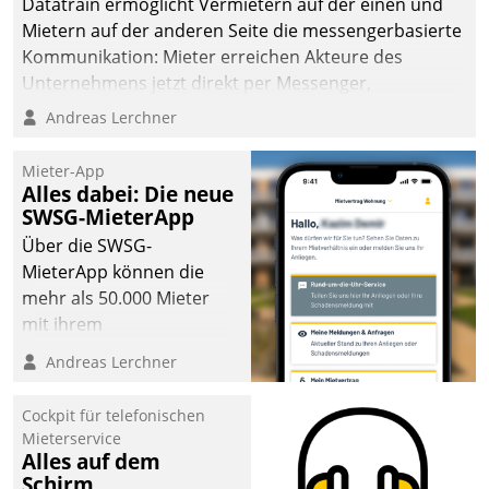
Datatrain ermöglicht Vermietern auf der einen und
sich dabei für den Betrieb
Mietern auf der anderen Seite die messengerbasierte
der Lösung über die SAP
Kommunikation: Mieter erreichen Akteure des
Cloud Platform
Unternehmens jetzt direkt per Messenger,
entschieden - als erstes
Mitarbeiter oder Dienstleister empfangen oder
Andreas Lerchner
Unternehmen am
versenden die Nachrichten via Cockpit.
Wohnungsmarkt.
Mieter-App
Alles dabei: Die neue
SWSG-MieterApp
Über die SWSG-
MieterApp können die
mehr als 50.000 Mieter
mit ihrem
Wohnungsunternehmen
Andreas Lerchner
kommunizieren, auf dem
Laufenden bleiben, Daten
Cockpit für telefonischen
einsehen und ändern
Mieterservice
oder
Alles auf dem
Schirm
Schadensmeldungen