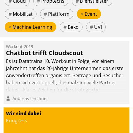
#
Cloud
#
Proptechs
#
Dienstleister
#
Mobilität
#
Plattform
×
Event
×
Machine Learning
#
Beko
#
UVI
Workout 2019
Chatbot trifft Cloudscout
Es ist Datatrains 10. Workout in Folge, vor einem
Jahrzehnt hat das 20-jährige Unternehmen das erste
Anwendertreffen organisiert. Beiträge und Besucher
haben sich verdoppelt, diesmal sind viele Partner
dabei – klares Zeichen für die strategische
Fokussierung auf den Kunden.
Andreas Lerchner
Wir sind dabei
Kongress