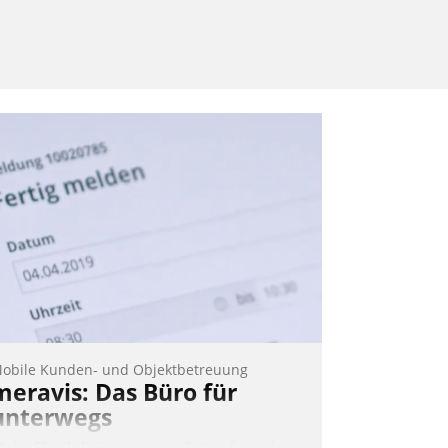
obile Kunden- und Objektbetreuung
meravis: Das Büro für
unterwegs
ehr Flexibilität, weniger Zeitaufwand