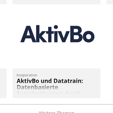
Ü
m
W
a
e
S
d
Kooperation
AktivBo und Datatrain:
Datenbasierte
Entscheidungen durch
automatisierte
Mieterbefragungen