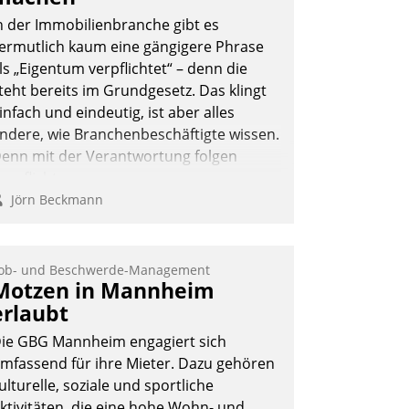
ffizienter zu bearbeiten.
n der Immobilienbranche gibt es
ermutlich kaum eine gängigere Phrase
ls „Eigentum verpflichtet“ – denn die
Nadja Hußmann
teht bereits im Grundgesetz. Das klingt
infach und eindeutig, ist aber alles
ndere, wie Branchenbeschäftigte wissen.
enn mit der Verantwortung folgen
erpflichtungen.
Jörn Beckmann
ob- und Beschwerde-Management
Motzen in Mannheim
erlaubt
ie GBG Mannheim engagiert sich
mfassend für ihre Mieter. Dazu gehören
ulturelle, soziale und sportliche
ktivitäten, die eine hohe Wohn- und