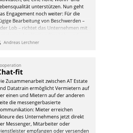
ebensqualität unterstützen. Nun geht
as Engagement noch weiter: Für die
ügige Bearbeitung von Beschwerden –
der Lob – richtet das Unternehmen mit
atatrains Applikation fürs Lob- und
eschwerde-Management einen eigenen
Andreas Lerchner
anal ein.
ooperation
Chat-fit
ie Zusammenarbeit zwischen AT Estate
nd Datatrain ermöglicht Vermietern auf
er einen und Mietern auf der anderen
eite die messengerbasierte
ommunikation: Mieter erreichen
kteure des Unternehmens jetzt direkt
er Messenger, Mitarbeiter oder
ienstleister empfangen oder versenden