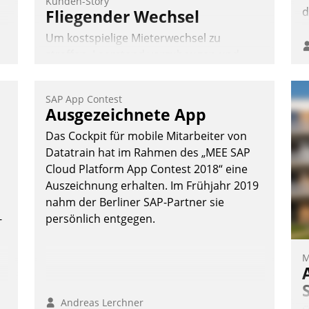
Kunden-Story
d
Fliegender Wechsel
Um kostspielige Mieterwechsel zu
straffen, Leerstand vorzubeugen und
Akteure wie Prozesse fließend zu
vernetzen, nutzt die Berliner Gewobag
SAP App Contest
seit Jahresbeginn eine Überblick, Einsicht
Ausgezeichnete App
und Eingriff bietende Lösung. Zur
Das Cockpit für mobile Mitarbeiter von
Entwicklung setzte man auf
Datatrain hat im Rahmen des „MEE SAP
Cloudtechnologie, bewährte und Startup-
Cloud Platform App Contest 2018“ eine
Partner sowie erstmals agile
Auszeichnung erhalten. Im Frühjahr 2019
Projektmethoden.
nahm der Berliner SAP-Partner sie
Nadja Hußmann
-
persönlich entgegen.
M
Andreas Lerchner