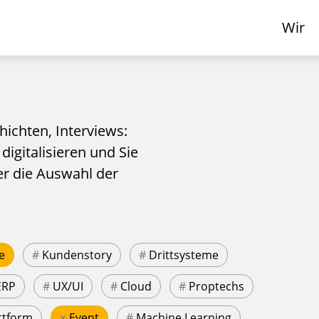
Wir
hichten, Interviews:
 digitalisieren und Sie
er die Auswahl der
e
#
Kundenstory
#
Drittsysteme
ERP
#
UX/UI
#
Cloud
#
Proptechs
ttform
×
Event
#
Machine Learning