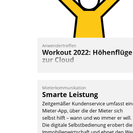
Anwendertreffen
Workout 2022: Höhenflüge
zur Cloud
Beim virtuellen Datatrain-
Anwendertreffen am 27. April 2022
erhielten die Teilnehmerinnen und
Mieterkommunikation
Teilnehmer kurzweilige Einblicke in
Smarte Leistung
innovative Cloud-Strategien und -
Zeitgemäßer Kundenservice umfasst ein
Lösungen mit hohem Zukunftspotenzial.
Mieter-App, über die der Mieter sich
selbst hilft – wann und wo immer er will.
Die digitale Selbstbedienung erobert die
Immobilienwirtschaft und ebnet den We