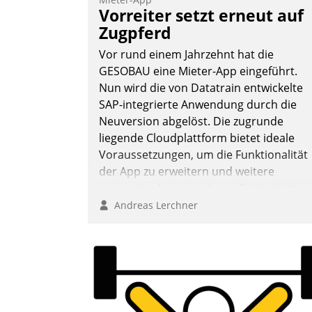
Vorreiter setzt erneut auf
Zugpferd
Vor rund einem Jahrzehnt hat die
GESOBAU eine Mieter-App eingeführt.
Nun wird die von Datatrain entwickelte
SAP-integrierte Anwendung durch die
Neuversion abgelöst. Die zugrunde
liegende Cloudplattform bietet ideale
Voraussetzungen, um die Funktionalität
der App zu erweitern und weitere
innovative Apps, auch von Drittanbieter
in SAP zu integrieren.
Andreas Lerchner