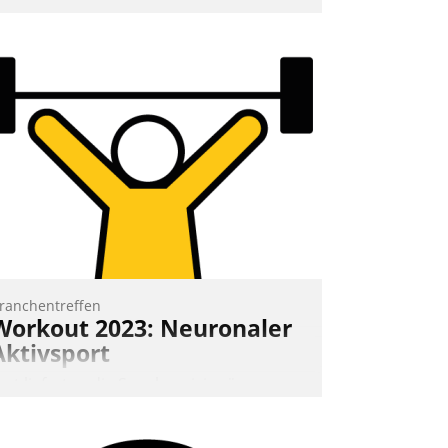
nd eine einfache Bedienung - das
erspricht das aktuelle Cockpit für mobile
itarbeiter von Datatrain. Die meravis
ohnungsbau- und Immobilien GmbH
at sich dabei für den Betrieb der Lösung
ber die SAP Cloud Platform entschieden
 als erstes Unternehmen am
ohnungsmarkt.
Andreas Lerchner
ranchentreffen
Workout 2023: Neuronaler
Aktivsport
rst lieferten die Speaker visionäre
mpulse, dann wurden die Gäste selbst
ktiv und sammelten methodisch