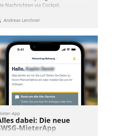
ie Nachrichten via Cockpit.
Andreas Lerchner
ieter-App
Alles dabei: Die neue
SWSG-MieterApp