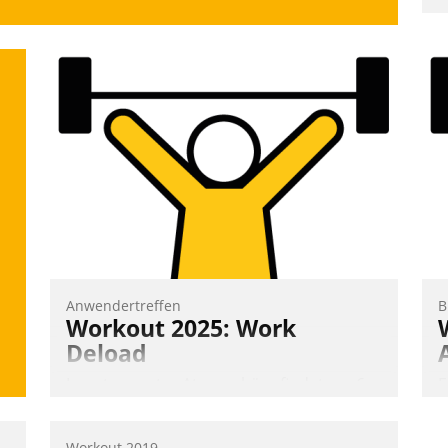
u
v
M
W
h
ü
-
W
Anwendertreffen
B
Workout 2025: Work
Deload
In entspannter Atmosphäre findet am 6.
E
und 7. Mai Datatrains Netzwerk-Event im
I
Kunden- und Partnerkreis statt. Zentrale
a
Workout 2019