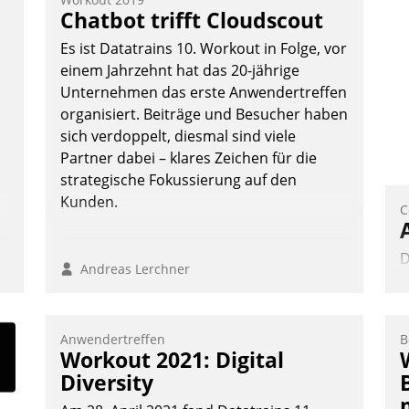
Frage: Wie lassen sich Mammutprojekte
V
Chatbot trifft Cloudscout
meistern und Workloads wuppen – bei
D
Es ist Datatrains 10. Workout in Folge, vor
zunehmend anspruchsvollen Aufgaben
N
einem Jahrzehnt hat das 20-jährige
und abnehmendem Nachwuchs?
Unternehmen das erste Anwendertreffen
organisiert. Beiträge und Besucher haben
sich verdoppelt, diesmal sind viele
Nadja Hußmann
Partner dabei – klares Zeichen für die
strategische Fokussierung auf den
Kunden.
C
n,
D
Andreas Lerchner
t
d
p
Anwendertreffen
B
a
Workout 2021: Digital
e
Diversity
A