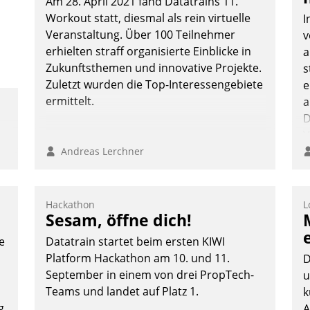
Am 28. April 2021 fand Datatrains 11.
e
Workout statt, diesmal als rein virtuelle
I
Veranstaltung. Über 100 Teilnehmer
v
erhielten straff organisierte Einblicke in
a
Zukunftsthemen und innovative Projekte.
s
Zuletzt wurden die Top-Interessengebiete
e
ermittelt.
a
D
V
Andreas Lerchner
Hackathon
L
Sesam, öffne dich!
e
Datatrain startet beim ersten KIWI
Platform Hackathon am 10. und 11.
D
September in einem von drei PropTech-
u
Teams und landet auf Platz 1.
k
g
A