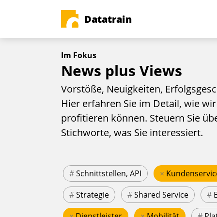
Datatrain
Im Fokus
News plus Views
Vorstöße, Neuigkeiten, Erfolgsgesc
Hier erfahren Sie im Detail, wie wir
profitieren können. Steuern Sie üb
Stichworte, was Sie interessiert.
#
Schnittstellen, API
×
Kundenservic
#
Strategie
#
Shared Service
#
×
Dienstleister
×
Mobilität
#
Pla