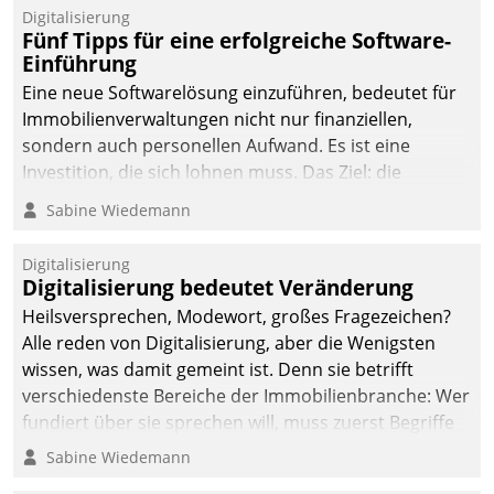
Digitalisierung
Fünf Tipps für eine erfolgreiche Software-
Einführung
Eine neue Softwarelösung einzuführen, bedeutet für
Immobilienverwaltungen nicht nur finanziellen,
sondern auch personellen Aufwand. Es ist eine
Investition, die sich lohnen muss. Das Ziel: die
nachhaltige Optimierung der Geschäftsabläufe. Damit
Sabine Wiedemann
dieses Ziel erreicht wird, sollten einige Grundregeln
befolgt werden.
Digitalisierung
Digitalisierung bedeutet Veränderung
Heilsversprechen, Modewort, großes Fragezeichen?
Alle reden von Digitalisierung, aber die Wenigsten
wissen, was damit gemeint ist. Denn sie betrifft
verschiedenste Bereiche der Immobilienbranche: Wer
fundiert über sie sprechen will, muss zuerst Begriffe
klären. Ein Aspekt ist die betriebliche Optimierung:
Sabine Wiedemann
Moderne Softwarelösungen ermöglichen große