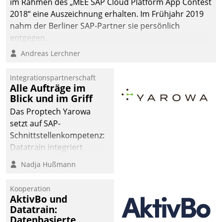
im Rahmen des „MEE SAP Cloud Platform App Contest
man auf
2018“ eine Auszeichnung erhalten. Im Frühjahr 2019
Cloudtechnologie,
nahm der Berliner SAP-Partner sie persönlich
bewährte und Startup-
entgegen.
Partner sowie erstmals
Andreas Lerchner
agile Projektmethoden.
Integrationspartnerschaft
Alle Aufträge im
Blick und im Griff
Das Proptech Yarowa
setzt auf SAP-
Schnittstellenkompetenz:
Datatrain integriert
Yarowas Portal zur
Nadja Hußmann
Vergabe und Verwaltung
von Aufträgen der
Kooperation
operativen
AktivBo und
Instandhaltung in die
Datatrain:
Datenbasierte
SAP-Systemlandschaft