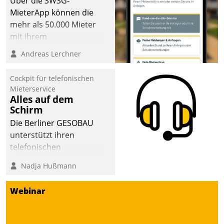
Über die SWSG-
MieterApp können die
mehr als 50.000 Mieter
mit ihrem
Wohnungsunternehmen
Andreas Lerchner
kommunizieren, auf dem
Laufenden bleiben, Daten
Cockpit für telefonischen
einsehen und ändern
Mieterservice
oder
Alles auf dem
Schirm
Schadensmeldungen
abgeben – rund um die
Die Berliner GESOBAU
Uhr.
unterstützt ihren
telefonischen
Mieterservice mit einem
Nadja Hußmann
digitalen Cockpit, das
situationsbezogen
Webinar
passende Fragen und
Schlagworte auswirft.
Eine intuitive