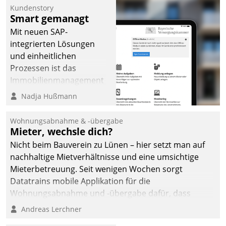
Kundenstory
Smart gemanagt
Mit neuen SAP-
integrierten Lösungen
und einheitlichen
Prozessen ist das
Immobilienmanagement
der Bayerischen
Nadja Hußmann
Versorgungskammer im
Ressort Kapitalanlage für
Wohnungsabnahme & -übergabe
künftige Aufgaben und
Mieter, wechsle dich?
Herausforderungen
Nicht beim Bauverein zu Lünen – hier setzt man auf
gerüstet.
nachhaltige Mietverhältnisse und eine umsichtige
Mieterbetreuung. Seit wenigen Wochen sorgt
Datatrains mobile Applikation für die
Wohnungsabnahme und -übergabe dafür, dass
Mieter wohlgeordnet kommen und, so es sein muss,
Andreas Lerchner
gehen können.