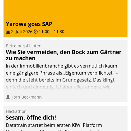
Dialogführung ermöglicht
dem externen
Serviceteam, Anrufe von
Yarowa goes SAP
Mietenden zügiger und
2. Juli 2026
11:00
–
11:30
effizienter zu bearbeiten.
Betreiberpflichten
Wie Sie vermeiden, den Bock zum Gärtner
zu machen
In der Immobilienbranche gibt es vermutlich kaum
eine gängigere Phrase als „Eigentum verpflichtet“ –
denn die steht bereits im Grundgesetz. Das klingt
einfach und eindeutig, ist aber alles andere, wie
Branchenbeschäftigte wissen. Denn mit der
Jörn Beckmann
Verantwortung folgen Verpflichtungen.
Hackathon
Sesam, öffne dich!
Datatrain startet beim ersten KIWI Platform