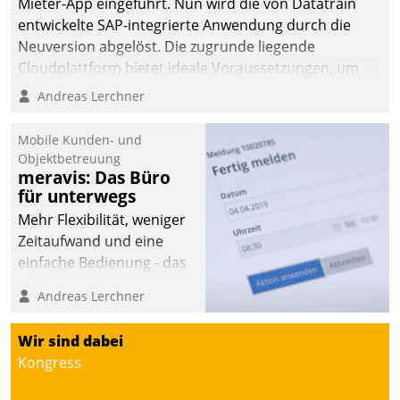
Mieter-App eingeführt. Nun wird die von Datatrain
entwickelte SAP-integrierte Anwendung durch die
Neuversion abgelöst. Die zugrunde liegende
Cloudplattform bietet ideale Voraussetzungen, um
die Funktionalität der App zu erweitern und weitere
Andreas Lerchner
innovative Apps, auch von Drittanbietern, in SAP zu
integrieren.
Mobile Kunden- und
Objektbetreuung
meravis: Das Büro
für unterwegs
Mehr Flexibilität, weniger
Zeitaufwand und eine
einfache Bedienung - das
verspricht das aktuelle
Andreas Lerchner
Cockpit für mobile
Mitarbeiter von
Wir sind dabei
Datatrain. Die meravis
Kongress
Wohnungsbau- und
Immobilien GmbH hat