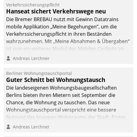
Verkehrssicherungspflicht
Hanseat sichert Verkehrswege neu
Die Bremer BREBAU nutzt mit Gewinn Datatrains
mobile Applikation „Meine Begehungen“, um die
Verkehrssicherungspflicht in ihren Beständen
wahrzunehmen. Mit „Meine Abnahmen & Übergaben“
ist nun ein weiteres Modul des Mobilen Cockpits im
Einsatz.
Andreas Lerchner
Berliner Wohnungstauschportal
Guter Schnitt bei Wohnungstausch
Die landeseigenen Wohnungsbaugesellschaften
Berlins bieten ihren Mietern seit September die
Chance, die Wohnung zu tauschen. Das neue
Wohnungstauschportal verspricht eine bessere
Nutzung des knappen Wohnraums der Stadt. Erster
Anwendungsfall für Datatrains Lösung API-Hub mit
Andreas Lerchner
Schnittstellen zu den ERP-Systemen der