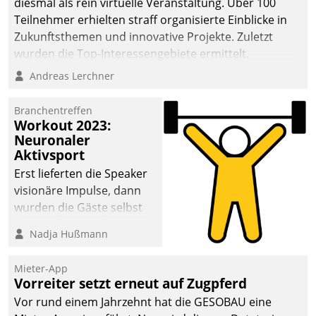
diesmal als rein virtuelle Veranstaltung. Über 100
Teilnehmer erhielten straff organisierte Einblicke in
Zukunftsthemen und innovative Projekte. Zuletzt
wurden die Top-Interessengebiete ermittelt.
Andreas Lerchner
Branchentreffen
Workout 2023:
Neuronaler
Aktivsport
Erst lieferten die Speaker
visionäre Impulse, dann
wurden die Gäste selbst
aktiv und sammelten
Nadja Hußmann
methodisch
Vernetzungsideen fürs
Mieter-App
Quartier. Dazwischen
Vorreiter setzt erneut auf Zugpferd
zeigte Datatrain, was es
Vor rund einem Jahrzehnt hat die GESOBAU eine
Neues zu bieten hat.