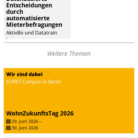
Entscheidungen
deutscher
durch
Wohnungsunternehmen
automatisierte
– und beschleunigt damit
Mieterbefragungen
den Weg vom
AktivBo und Datatrain
Mieteranliegen zum
kooperieren –
Dienstleisterauftrag.
Immobilienunternehmen
Weitere Themen
profitieren: Die nahtlose
Integration der Lösungen
von AktivBo und
Wir sind dabei
Datatrain ermöglicht
EUREF Campus in Berlin
automatisiert ausgelöste,
zielgerichtete
Mieterbefragungen – eine
starke Grundlage für
WohnZukunftsTag 2026
intelligente,
datengestützte
29. Juni 2026
–
30. Juni 2026
Entscheidungen.