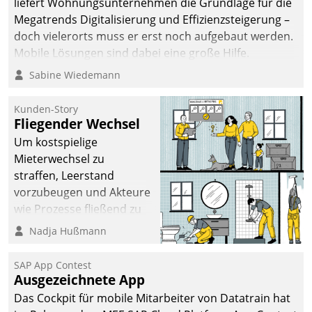
liefert Wohnungsunternehmen die Grundlage für die
Megatrends Digitalisierung und Effizienzsteigerung –
doch vielerorts muss er erst noch aufgebaut werden.
Mobile Lösungen sind dabei eine große Hilfe.
Sabine Wiedemann
Kunden-Story
Fliegender Wechsel
Um kostspielige
Mieterwechsel zu
straffen, Leerstand
vorzubeugen und Akteure
wie Prozesse fließend zu
vernetzen, nutzt die
Nadja Hußmann
Berliner Gewobag seit
Jahresbeginn eine
SAP App Contest
Überblick, Einsicht und
Ausgezeichnete App
Eingriff bietende Lösung.
Das Cockpit für mobile Mitarbeiter von Datatrain hat
Zur Entwicklung setzte