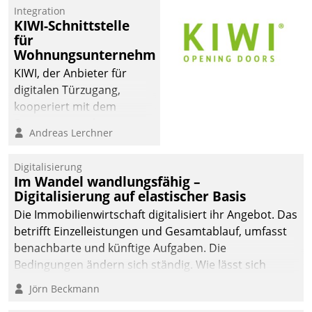
Integration
KIWI-Schnittstelle
für
Wohnungsunternehmen
KIWI, der Anbieter für
digitalen Türzugang,
kooperiert mit dem
Beratungs- und
Andreas Lerchner
Softwareentwicklungshaus
Datatrain.
Digitalisierung
Im Wandel wandlungsfähig –
Digitalisierung auf elastischer Basis
Die Immobilienwirtschaft digitalisiert ihr Angebot. Das
betrifft Einzelleistungen und Gesamtablauf, umfasst
benachbarte und künftige Aufgaben. Die
Bedingungen ändern sich ständig. Wie lässt sich
technisch die Kontrolle wahren und zugleich Freiraum
Jörn Beckmann
fürs Wachsen öffnen?