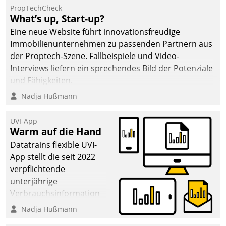
PropTechCheck
What’s up, Start-up?
Eine neue Website führt innovationsfreudige
Immobilienunternehmen zu passenden Partnern aus
der Proptech-Szene. Fallbeispiele und Video-
Interviews liefern ein sprechendes Bild der Potenziale
und Fähigkeiten.
Nadja Hußmann
UVI-App
Warm auf die Hand
Datatrains flexible UVI-
App stellt die seit 2022
verpflichtende
unterjährige
Verbrauchsinformation
schnell, zuverlässig und
Nadja Hußmann
leicht bekömmlich bereit: