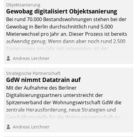
Unternehmen.
Objektsanierung
Gewobag digitalisiert Objektsanierung
Bei rund 70.000 Bestandswohnungen stehen bei der
Gewobag in Berlin durchschnittlich rund 5.000
Mieterwechsel pro Jahr an. Dieser Prozess ist bereits
aufwendig genug. Wenn dann aber noch rund 2.500
Sanierungen pro Jahr mit reinspielen, ist der
Betreuungs- und Organisationsaufwand immens. Im
Andreas Lerchner
Rahmen ihrer Digitalisierungsstrategie hat das
kommunale Wohnungsbauunternehmen daher
Strategische Partnerschaft
gemeinsam mit der Berliner Datatrain GmbH den
GdW nimmt Datatrain auf
Teilprozess der Objektsanierung digitalisiert.
Mit der Aufnahme des Berliner
Digitalisierungspartners unterstreicht der
Spitzenverband der Wohnungswirtschaft GdW die
zentrale Herausforderung, neue Strategien und
Geschäftsmodelle für die Wohnungswirtschaft zu
entwickeln.
Andreas Lerchner