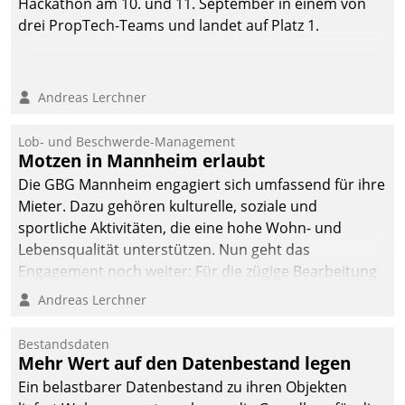
Hackathon am 10. und 11. September in einem von
drei PropTech-Teams und landet auf Platz 1.
Andreas Lerchner
Lob- und Beschwerde-Management
Motzen in Mannheim erlaubt
Die GBG Mannheim engagiert sich umfassend für ihre
Mieter. Dazu gehören kulturelle, soziale und
sportliche Aktivitäten, die eine hohe Wohn- und
Lebensqualität unterstützen. Nun geht das
Engagement noch weiter: Für die zügige Bearbeitung
von Beschwerden – oder Lob – richtet das
Andreas Lerchner
Unternehmen mit Datatrains Applikation fürs Lob-
und Beschwerde-Management einen eigenen Kanal
Bestandsdaten
ein.
Mehr Wert auf den Datenbestand legen
Ein belastbarer Datenbestand zu ihren Objekten