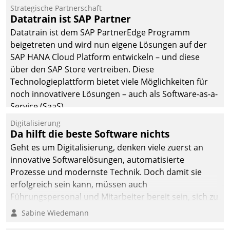
Einsparungen durch optimierte und automatisierte
Strategische Partnerschaft
Prozesse. Doch man darf nicht zu viel erwarten: Allein
Datatrain ist SAP Partner
mit der Einführung einer neuen Software ist es nicht
Datatrain ist dem SAP PartnerEdge Programm
getan. Die Digitalisierung erfordert von Unternehmen
beigetreten und wird nun eigene Lösungen auf der
die Bereitschaft, sich zu überprüfen, zu hinterfragen
SAP HANA Cloud Platform entwickeln – und diese
und zu verändern.
über den SAP Store vertreiben. Diese
Technologieplattform bietet viele Möglichkeiten für
noch innovativere Lösungen – auch als Software-as-a-
Service (SaaS).
Digitalisierung
Da hilft die beste Software nichts
Geht es um Digitalisierung, denken viele zuerst an
innovative Softwarelösungen, automatisierte
Prozesse und modernste Technik. Doch damit sie
erfolgreich sein kann, müssen auch
Führungspersonal und Mitarbeiter bereit sein, sich zu
verändern und anzupassen, sonst werden sie an ihr
Sabine Wiedemann
scheitern.