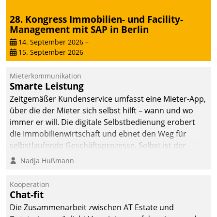
sich dabei für den Betrieb
28. Kongress Immobilien- und Facility-
der Lösung über die SAP
Management mit SAP in Berlin
Cloud Platform
entschieden - als erstes
14. September 2026
–
15. September 2026
Unternehmen am
Wohnungsmarkt.
Mieterkommunikation
Smarte Leistung
Zeitgemäßer Kundenservice umfasst eine Mieter-App,
über die der Mieter sich selbst hilft – wann und wo
immer er will. Die digitale Selbstbedienung erobert
die Immobilienwirtschaft und ebnet den Weg für
selbstlaufende Geschäftsprozesse. Selbst ist der
Kunde und smart der Serviceanbieter.
Nadja Hußmann
Kooperation
Chat-fit
Die Zusammenarbeit zwischen AT Estate und