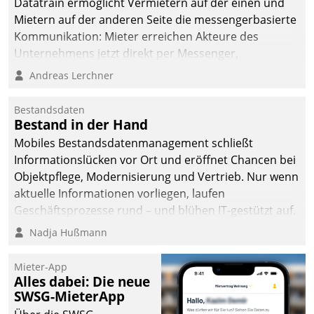
Datatrain ermöglicht Vermietern auf der einen und
Mietern auf der anderen Seite die messengerbasierte
Kommunikation: Mieter erreichen Akteure des
Unternehmens jetzt direkt per Messenger,
Mitarbeiter oder Dienstleister empfangen oder
Andreas Lerchner
versenden die Nachrichten via Cockpit.
Bestandsdaten
Bestand in der Hand
Mobiles Bestandsdatenmanagement schließt
Informationslücken vor Ort und eröffnet Chancen bei
Objektpflege, Modernisierung und Vertrieb. Nur wenn
aktuelle Informationen vorliegen, laufen
Geschäftsprozesse rund – und blühen IT-gestützt auf.
Nadja Hußmann
Mieter-App
Alles dabei: Die neue
SWSG-MieterApp