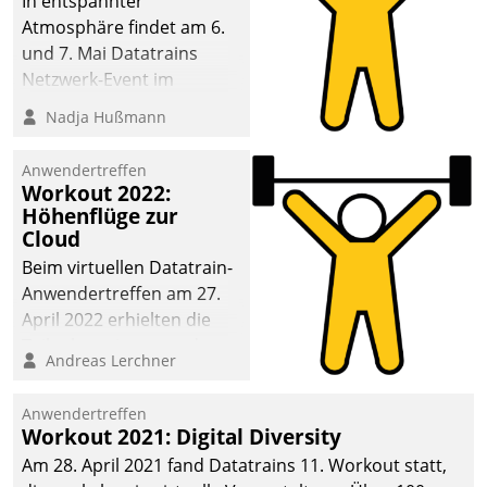
In entspannter
Atmosphäre findet am 6.
und 7. Mai Datatrains
Netzwerk-Event im
Kunden- und Partnerkreis
Nadja Hußmann
statt. Zentrale Frage: Wie
lassen sich
Anwendertreffen
Mammutprojekte
Workout 2022:
meistern und Workloads
Höhenflüge zur
Cloud
wuppen – bei zunehmend
anspruchsvollen
Beim virtuellen Datatrain-
Aufgaben und
Anwendertreffen am 27.
abnehmendem
April 2022 erhielten die
Nachwuchs?
Teilnehmerinnen und
Andreas Lerchner
Teilnehmer kurzweilige
Einblicke in innovative
Anwendertreffen
Cloud-Strategien und -
Workout 2021: Digital Diversity
Lösungen mit hohem
Am 28. April 2021 fand Datatrains 11. Workout statt,
Zukunftspotenzial.