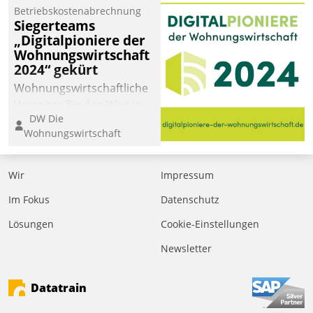
Betriebskostenabrechnung
Siegerteams
„Digitalpioniere der
Wohnungswirtschaft
2024“ gekürt
Wohnungswirtschaftliche
Vorreiter für den Weg in
DW Die
eine digitale Zukunft zu
Wohnungswirtschaft
finden, ist das Ziel des
Awards „Digitalpioniere
der
Wir
Impressum
Wohnungswirtschaft“.
Im Fokus
Datenschutz
Bewerben können sich
dafür ein Team
Lösungen
Cookie-Einstellungen
bestehend aus
Newsletter
Wohnungsunternehmen
und PropTech.
Datatrain