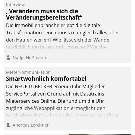
Die monatlichen
Interview
Mitteilungen zum
„Verändern muss sich die
Veränderungsbereitschaft“
Heizungs- und
Wasserverbrauch gehen
Die Immobilienbranche erlebt die digitale
automatisiert, vollständig
Transformation. Doch muss man gleich alles über
und auf Wunsch über
den Haufen werfen? Wie lässt sich der Wandel
mehrere zuvor
tatsächlich gestalten und umsetzen? Welche
festgelegte
Argumente zählen wirklich?
Nadja Hußmann
Kommunikationswege bei
den Empfängern ein.
Mieterkommunikation
Smartwohnlich komfortabel
Die NEUE LÜBECKER erneuert ihr Mitglieder-
ServicePortal von Grund auf mit Datatrains
Mieterservices Online. Die rund um die Uhr
zugängliche Webapplikation ermöglicht den
Mitgliedern der Wohnungs­bau­genossenschaft die
Kontaktaufnahme per Smartphone, Tablet oder PC.
Andreas Lerchner