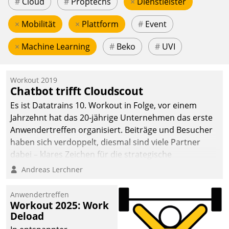
#
Cloud
#
Proptechs
×
Dienstleister
×
Mobilität
×
Plattform
#
Event
×
Machine Learning
#
Beko
#
UVI
Workout 2019
Chatbot trifft Cloudscout
Es ist Datatrains 10. Workout in Folge, vor einem
Jahrzehnt hat das 20-jährige Unternehmen das erste
Anwendertreffen organisiert. Beiträge und Besucher
haben sich verdoppelt, diesmal sind viele Partner
dabei – klares Zeichen für die strategische
Fokussierung auf den Kunden.
Andreas Lerchner
Anwendertreffen
Workout 2025: Work
Deload