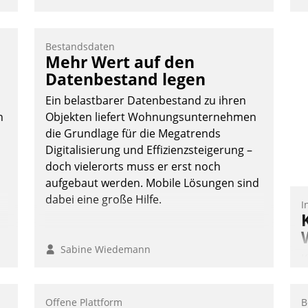
Bestandsdaten
Mehr Wert auf den
Datenbestand legen
Ein belastbarer Datenbestand zu ihren
n
Objekten liefert Wohnungsunternehmen
die Grundlage für die Megatrends
Digitalisierung und Effizienzsteigerung –
doch vielerorts muss er erst noch
aufgebaut werden. Mobile Lösungen sind
dabei eine große Hilfe.
I
n
Sabine Wiedemann
K
T
B
Offene Plattform
B
S