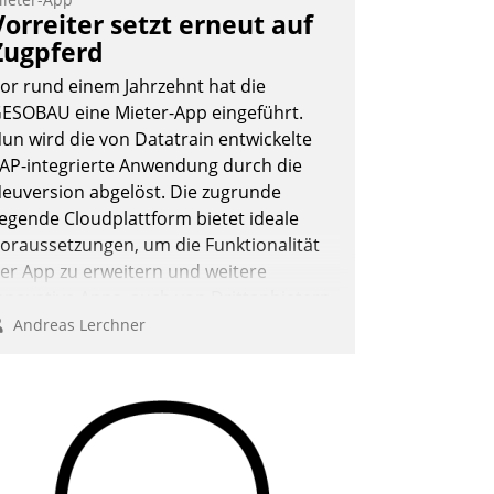
eilnehmer kurzweilige Einblicke in
Vorreiter setzt erneut auf
nnovative Cloud-Strategien und -
Zugpferd
ösungen mit hohem Zukunftspotenzial.
or rund einem Jahrzehnt hat die
ESOBAU eine Mieter-App eingeführt.
un wird die von Datatrain entwickelte
AP-integrierte Anwendung durch die
Andreas Lerchner
euversion abgelöst. Die zugrunde
iegende Cloudplattform bietet ideale
oraussetzungen, um die Funktionalität
er App zu erweitern und weitere
nnovative Apps, auch von Drittanbietern,
n SAP zu integrieren.
Andreas Lerchner