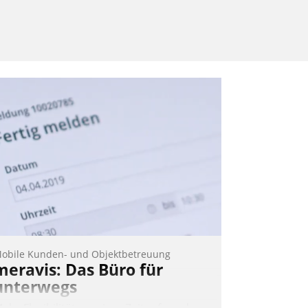
obile Kunden- und Objektbetreuung
meravis: Das Büro für
unterwegs
ehr Flexibilität, weniger Zeitaufwand