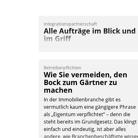
Nadja Hußmann
Integrationspartnerschaft
Alle Aufträge im Blick und
im Griff
Das Proptech Yarowa setzt auf SAP-
Schnittstellenkompetenz: Datatrain
integriert Yarowas Portal zur Vergabe
Betreiberpflichten
und Verwaltung von Aufträgen der
Wie Sie vermeiden, den
operativen Instandhaltung in die SAP-
Bock zum Gärtner zu
Systemlandschaft deutscher
machen
Wohnungsunternehmen – und
In der Immobilienbranche gibt es
beschleunigt damit den Weg vom
vermutlich kaum eine gängigere Phrase
Mieteranliegen zum Dienstleisterauftrag
als „Eigentum verpflichtet“ – denn die
Nadja Hußmann
steht bereits im Grundgesetz. Das klingt
einfach und eindeutig, ist aber alles
andere, wie Branchenbeschäftigte wisse