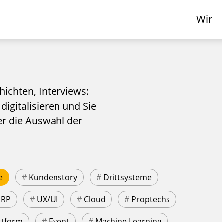
Wir
hichten, Interviews:
 digitalisieren und Sie
er die Auswahl der
e
#
Kundenstory
#
Drittsysteme
ERP
#
UX/UI
#
Cloud
#
Proptechs
ttform
#
Event
#
Machine Learning