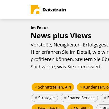
Datatrain
Im Fokus
News plus Views
Vorstöße, Neuigkeiten, Erfolgsgesc
Hier erfahren Sie im Detail, wie wir
profitieren können. Steuern Sie üb
Stichworte, was Sie interessiert.
×
Schnittstellen, API
×
Kundenservic
#
Strategie
#
Shared Service
#
×
Dienstleister
×
Mobilität
#
Pla