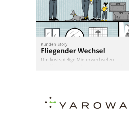
Kunden-Story
Fliegender Wechsel
Um kostspielige Mieterwechsel zu
straffen, Leerstand vorzubeugen und
Akteure wie Prozesse fließend zu
vernetzen, nutzt die Berliner Gewobag
seit Jahresbeginn eine Überblick, Einsich
und Eingriff bietende Lösung. Zur
Entwicklung setzte man auf
Cloudtechnologie, bewährte und Startup
Partner sowie erstmals agile
Projektmethoden.