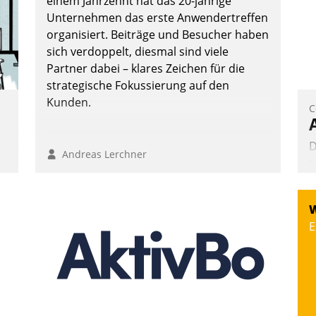
einem Jahrzehnt hat das 20-jährige
Unternehmen das erste Anwendertreffen
organisiert. Beiträge und Besucher haben
sich verdoppelt, diesmal sind viele
Nadja Hußmann
Partner dabei – klares Zeichen für die
strategische Fokussierung auf den
Kunden.
C
D
Andreas Lerchner
t
d
p
W
t
a
E
e
A
-
e