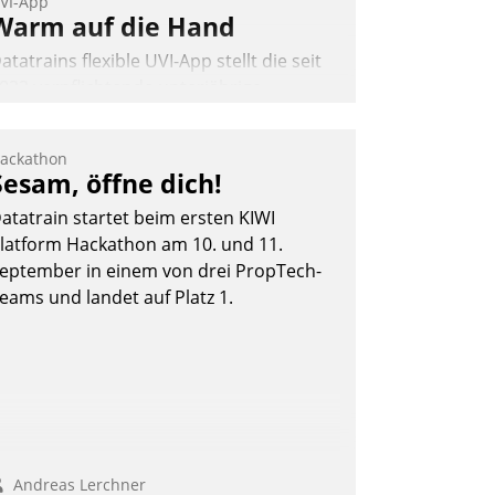
VI-App
Warm auf die Hand
atatrains flexible UVI-App stellt die seit
022 verpflichtende unterjährige
erbrauchsinformation schnell,
uverlässig und leicht bekömmlich bereit:
ackathon
ie monatlichen Mitteilungen zum
Sesam, öffne dich!
eizungs- und Wasserverbrauch gehen
atatrain startet beim ersten KIWI
utomatisiert, vollständig und auf
latform Hackathon am 10. und 11.
unsch über mehrere zuvor festgelegte
eptember in einem von drei PropTech-
ommunikationswege bei den
eams und landet auf Platz 1.
mpfängern ein.
Nadja Hußmann
Andreas Lerchner