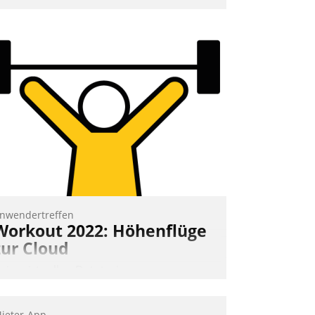
nd eine einfache Bedienung - das
erspricht das aktuelle Cockpit für mobile
itarbeiter von Datatrain. Die meravis
ohnungsbau- und Immobilien GmbH
at sich dabei für den Betrieb der Lösung
ber die SAP Cloud Platform entschieden
 als erstes Unternehmen am
ohnungsmarkt.
Andreas Lerchner
nwendertreffen
Workout 2022: Höhenflüge
zur Cloud
eim virtuellen Datatrain-
nwendertreffen am 27. April 2022
rhielten die Teilnehmerinnen und
ieter-App