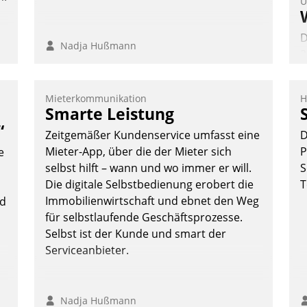
U
D
Nadja Hußmann
2
V
z
Mieterkommunikation
H
D
Smarte Leistung
H
“
Zeitgemäßer Kundenservice umfasst eine
D
a
Mieter-App, über die der Mieter sich
P
e
W
selbst hilft – wann und wo immer er will.
S
K
Die digitale Selbstbedienung erobert die
T
E
Immobilienwirtschaft und ebnet den Weg
nd
für selbstlaufende Geschäftsprozesse.
Selbst ist der Kunde und smart der
Serviceanbieter.
Nadja Hußmann