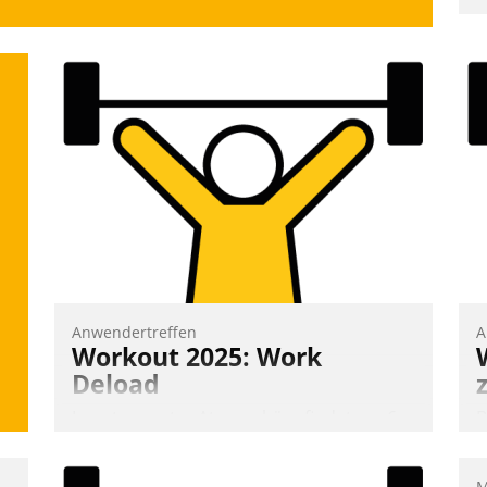
u
v
M
W
h
ü
-
W
Anwendertreffen
A
Workout 2025: Work
Deload
In entspannter Atmosphäre findet am 6.
B
und 7. Mai Datatrains Netzwerk-Event im
A
Kunden- und Partnerkreis statt. Zentrale
e
M