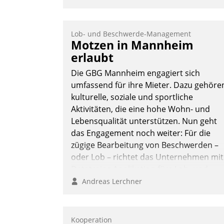
Lob- und Beschwerde-Management
Motzen in Mannheim
erlaubt
Die GBG Mannheim engagiert sich
umfassend für ihre Mieter. Dazu gehöre
kulturelle, soziale und sportliche
Aktivitäten, die eine hohe Wohn- und
Lebensqualität unterstützen. Nun geht
das Engagement noch weiter: Für die
zügige Bearbeitung von Beschwerden –
oder Lob – richtet das Unternehmen mit
Datatrains Applikation fürs Lob- und
Beschwerde-Management einen eigene
Andreas Lerchner
Kanal ein.
Kooperation