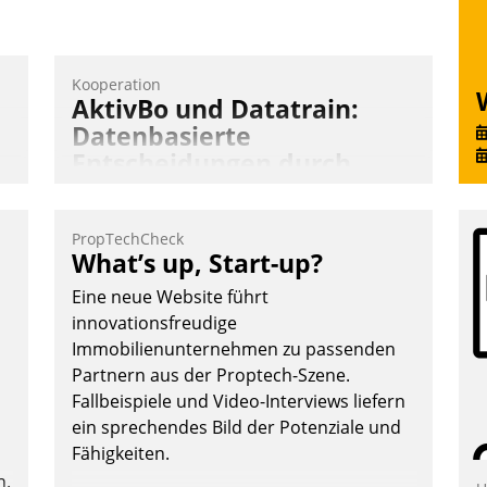
Kooperation
AktivBo und Datatrain:
Datenbasierte
Entscheidungen durch
automatisierte
Mieterbefragungen
PropTechCheck
AktivBo und Datatrain kooperieren –
What’s up, Start-up?
Immobilienunternehmen profitieren: Die
Eine neue Website führt
nahtlose Integration der Lösungen von
innovationsfreudige
AktivBo und Datatrain ermöglicht
Immobilienunternehmen zu passenden
automatisiert ausgelöste, zielgerichtete
Partnern aus der Proptech-Szene.
.
Mieterbefragungen – eine starke
Fallbeispiele und Video-Interviews liefern
Grundlage für intelligente, datengestützte
ein sprechendes Bild der Potenziale und
Entscheidungen.
Fähigkeiten.
n.