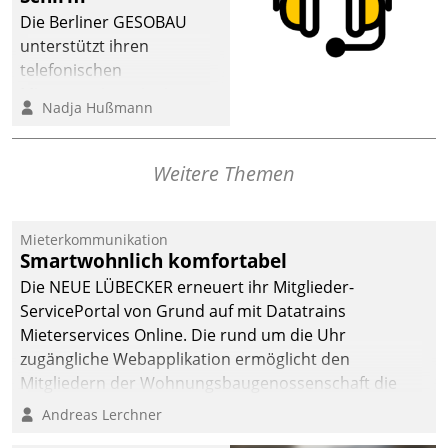
Die Berliner GESOBAU
unterstützt ihren
telefonischen
Mieterservice mit einem
Nadja Hußmann
digitalen Cockpit, das
situationsbezogen
passende Fragen und
Weitere Themen
Schlagworte auswirft.
Eine intuitive
Dialogführung ermöglicht
Mieterkommunikation
Smartwohnlich komfortabel
dem externen
Serviceteam, Anrufe von
Die NEUE LÜBECKER erneuert ihr Mitglieder-
Mietenden zügiger und
ServicePortal von Grund auf mit Datatrains
effizienter zu bearbeiten.
Mieterservices Online. Die rund um die Uhr
zugängliche Webapplikation ermöglicht den
Mitgliedern der Wohnungs­bau­genossenschaft die
Kontaktaufnahme per Smartphone, Tablet oder PC.
Andreas Lerchner