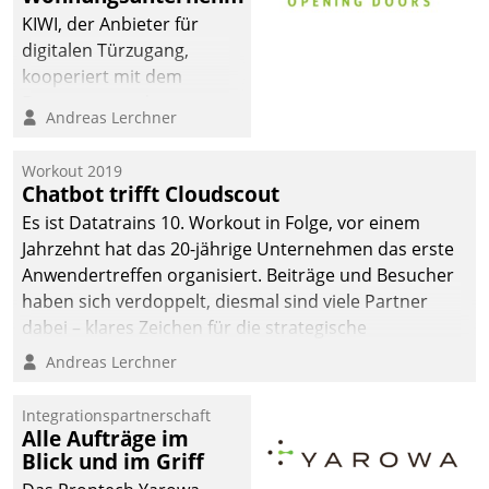
KIWI, der Anbieter für
digitalen Türzugang,
kooperiert mit dem
Beratungs- und
Andreas Lerchner
Softwareentwicklungshaus
Datatrain.
Workout 2019
Chatbot trifft Cloudscout
Es ist Datatrains 10. Workout in Folge, vor einem
Jahrzehnt hat das 20-jährige Unternehmen das erste
Anwendertreffen organisiert. Beiträge und Besucher
haben sich verdoppelt, diesmal sind viele Partner
dabei – klares Zeichen für die strategische
Fokussierung auf den Kunden.
Andreas Lerchner
Integrationspartnerschaft
Alle Aufträge im
Blick und im Griff