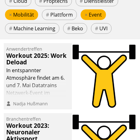
#
Cloud
#
Proptechs
#
Dienstleister
×
Mobilität
#
Plattform
×
Event
#
Machine Learning
#
Beko
#
UVI
Anwendertreffen
Workout 2025: Work
Deload
In entspannter
Atmosphäre findet am 6.
und 7. Mai Datatrains
Netzwerk-Event im
Kunden- und Partnerkreis
Nadja Hußmann
statt. Zentrale Frage: Wie
lassen sich
Branchentreffen
Mammutprojekte
Workout 2023:
meistern und Workloads
Neuronaler
Aktivsport
wuppen – bei zunehmend