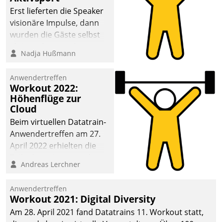
anspruchsvollen
Erst lieferten die Speaker
Aufgaben und
visionäre Impulse, dann
abnehmendem
wurden die Gäste selbst
Nachwuchs?
aktiv und sammelten
Nadja Hußmann
methodisch
Vernetzungsideen fürs
Anwendertreffen
Quartier. Dazwischen
Workout 2022:
zeigte Datatrain, was es
Höhenflüge zur
Neues zu bieten hat.
Cloud
Beim virtuellen Datatrain-
Anwendertreffen am 27.
April 2022 erhielten die
Teilnehmerinnen und
Andreas Lerchner
Teilnehmer kurzweilige
Einblicke in innovative
Anwendertreffen
Cloud-Strategien und -
Workout 2021: Digital Diversity
Lösungen mit hohem
Am 28. April 2021 fand Datatrains 11. Workout statt,
Zukunftspotenzial.