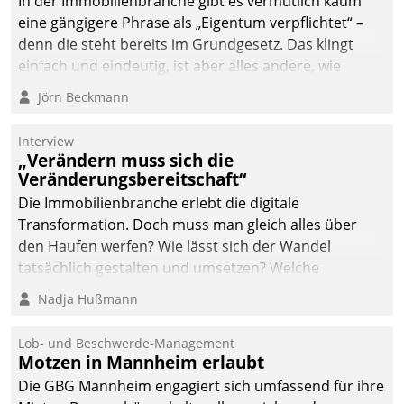
In der Immobilienbranche gibt es vermutlich kaum
eine gängigere Phrase als „Eigentum verpflichtet“ –
denn die steht bereits im Grundgesetz. Das klingt
einfach und eindeutig, ist aber alles andere, wie
Branchenbeschäftigte wissen. Denn mit der
Jörn Beckmann
Verantwortung folgen Verpflichtungen.
Interview
„Verändern muss sich die
Veränderungsbereitschaft“
Die Immobilienbranche erlebt die digitale
Transformation. Doch muss man gleich alles über
den Haufen werfen? Wie lässt sich der Wandel
tatsächlich gestalten und umsetzen? Welche
Argumente zählen wirklich?
Nadja Hußmann
Lob- und Beschwerde-Management
Motzen in Mannheim erlaubt
Die GBG Mannheim engagiert sich umfassend für ihre