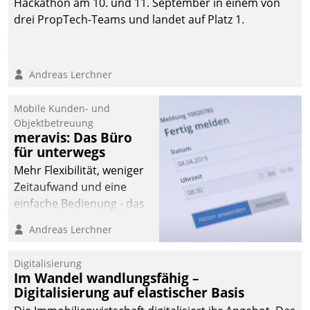
Hackathon am 10. und 11. September in einem von
drei PropTech-Teams und landet auf Platz 1.
Andreas Lerchner
Mobile Kunden- und
Objektbetreuung
meravis: Das Büro
für unterwegs
Mehr Flexibilität, weniger
Zeitaufwand und eine
einfache Bedienung - das
verspricht das aktuelle
Andreas Lerchner
Cockpit für mobile
Mitarbeiter von
Digitalisierung
Datatrain. Die meravis
Im Wandel wandlungsfähig –
Wohnungsbau- und
Digitalisierung auf elastischer Basis
Immobilien GmbH hat