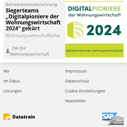
Betriebskostenabrechnung
Siegerteams
„Digitalpioniere der
Wohnungswirtschaft
2024“ gekürt
Wohnungswirtschaftliche
Vorreiter für den Weg in
DW Die
eine digitale Zukunft zu
Wohnungswirtschaft
finden, ist das Ziel des
Awards „Digitalpioniere
der
Wir
Impressum
Wohnungswirtschaft“.
Im Fokus
Datenschutz
Bewerben können sich
dafür ein Team
Lösungen
Cookie-Einstellungen
bestehend aus
Newsletter
Wohnungsunternehmen
und PropTech.
Datatrain