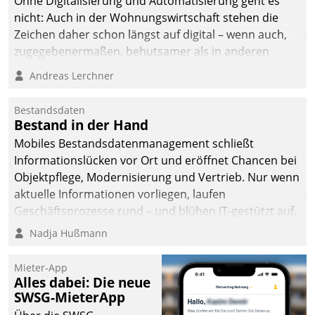
Ohne Digitalisierung und Automatisierung geht es
nicht: Auch in der Wohnungswirtschaft stehen die
Zeichen daher schon längst auf digital – wenn auch,
zugegebenermaßen, behutsamer als in anderen
Branchen.
Andreas Lerchner
Bestandsdaten
Bestand in der Hand
Mobiles Bestandsdatenmanagement schließt
Informationslücken vor Ort und eröffnet Chancen bei
Objektpflege, Modernisierung und Vertrieb. Nur wenn
aktuelle Informationen vorliegen, laufen
Geschäftsprozesse rund – und blühen IT-gestützt auf.
Nadja Hußmann
Mieter-App
Alles dabei: Die neue
SWSG-MieterApp