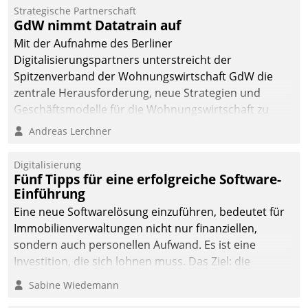
kommunale Wohnungsbauunternehmen daher
Strategische Partnerschaft
gemeinsam mit der Berliner Datatrain GmbH den
GdW nimmt Datatrain auf
Teilprozess der Objektsanierung digitalisiert.
Mit der Aufnahme des Berliner
Digitalisierungspartners unterstreicht der
Spitzenverband der Wohnungswirtschaft GdW die
zentrale Herausforderung, neue Strategien und
Geschäftsmodelle für die Wohnungswirtschaft zu
entwickeln.
Andreas Lerchner
Digitalisierung
Fünf Tipps für eine erfolgreiche Software-
Einführung
Eine neue Softwarelösung einzuführen, bedeutet für
Immobilienverwaltungen nicht nur finanziellen,
sondern auch personellen Aufwand. Es ist eine
Investition, die sich lohnen muss. Das Ziel: die
nachhaltige Optimierung der Geschäftsabläufe. Damit
Sabine Wiedemann
dieses Ziel erreicht wird, sollten einige Grundregeln