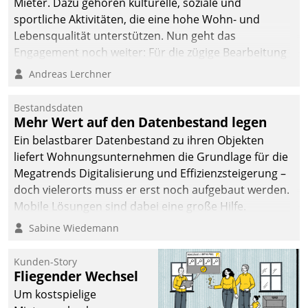
Mieter. Dazu gehören kulturelle, soziale und
sportliche Aktivitäten, die eine hohe Wohn- und
Lebensqualität unterstützen. Nun geht das
Engagement noch weiter: Für die zügige Bearbeitung
von Beschwerden – oder Lob – richtet das
Andreas Lerchner
Unternehmen mit Datatrains Applikation fürs Lob-
und Beschwerde-Management einen eigenen Kanal
Bestandsdaten
ein.
Mehr Wert auf den Datenbestand legen
Ein belastbarer Datenbestand zu ihren Objekten
liefert Wohnungsunternehmen die Grundlage für die
Megatrends Digitalisierung und Effizienzsteigerung –
doch vielerorts muss er erst noch aufgebaut werden.
Mobile Lösungen sind dabei eine große Hilfe.
Sabine Wiedemann
Kunden-Story
Fliegender Wechsel
Um kostspielige