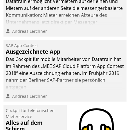
Datatrain ermöglicht Vermietern auf der einen und
die Bereitschaft, sich zu überprüfen, zu hinterfragen
Mietern auf der anderen Seite die messengerbasierte
und zu verändern.
Kommunikation: Mieter erreichen Akteure des
Unternehmens jetzt direkt per Messenger,
Mitarbeiter oder Dienstleister empfangen oder
Andreas Lerchner
versenden die Nachrichten via Cockpit.
SAP App Contest
Ausgezeichnete App
Das Cockpit für mobile Mitarbeiter von Datatrain hat
im Rahmen des „MEE SAP Cloud Platform App Contest
2018“ eine Auszeichnung erhalten. Im Frühjahr 2019
nahm der Berliner SAP-Partner sie persönlich
entgegen.
Andreas Lerchner
Cockpit für telefonischen
Mieterservice
Alles auf dem
Schirm