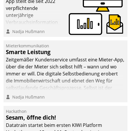
App stellt die seit 2022
verpflichtende
unterjährige
Verbrauchsinformation
schnell, zuverlässig und
Nadja Hußmann
leicht bekömmlich bereit:
Die monatlichen
Mieterkommunikation
Mitteilungen zum
Smarte Leistung
Heizungs- und
Zeitgemäßer Kundenservice umfasst eine Mieter-App,
Wasserverbrauch gehen
über die der Mieter sich selbst hilft – wann und wo
automatisiert, vollständig
immer er will. Die digitale Selbstbedienung erobert
und auf Wunsch über
die Immobilienwirtschaft und ebnet den Weg für
mehrere zuvor
selbstlaufende Geschäftsprozesse. Selbst ist der
festgelegte
Kunde und smart der Serviceanbieter.
Nadja Hußmann
Kommunikationswege bei
den Empfängern ein.
Hackathon
Sesam, öffne dich!
Datatrain startet beim ersten KIWI Platform