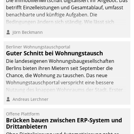
Die Immobilienwirtschaft digitalisiert ihr Angebot. Das
sich dabei für den Betrieb
betrifft Einzelleistungen und Gesamtablauf, umfasst
der Lösung über die SAP
benachbarte und künftige Aufgaben. Die
Cloud Platform
Bedingungen ändern sich ständig. Wie lässt sich
entschieden - als erstes
technisch die Kontrolle wahren und zugleich Freiraum
Jörn Beckmann
Unternehmen am
fürs Wachsen öffnen?
Wohnungsmarkt.
Berliner Wohnungstauschportal
Guter Schnitt bei Wohnungstausch
Die landeseigenen Wohnungsbaugesellschaften
Berlins bieten ihren Mietern seit September die
Chance, die Wohnung zu tauschen. Das neue
Wohnungstauschportal verspricht eine bessere
Nutzung des knappen Wohnraums der Stadt. Erster
Anwendungsfall für Datatrains Lösung API-Hub mit
Andreas Lerchner
Schnittstellen zu den ERP-Systemen der
Unternehmen.
Offene Plattform
Brücken bauen zwischen ERP-System und
Drittanbietern