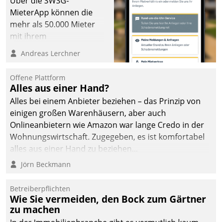
Über die SWSG-
MieterApp können die
mehr als 50.000 Mieter
mit ihrem
Wohnungsunternehmen
Andreas Lerchner
kommunizieren, auf dem
Laufenden bleiben, Daten
Offene Plattform
einsehen und ändern
Alles aus einer Hand?
oder
Alles bei einem Anbieter beziehen – das Prinzip von
Schadensmeldungen
einigen großen Warenhäusern, aber auch
abgeben – rund um die
Onlineanbietern wie Amazon war lange Credo in der
Uhr.
Wohnungswirtschaft. Zugegeben, es ist komfortabel
alles aus einer Hand zu beziehen...
Jörn Beckmann
Betreiberpflichten
Wie Sie vermeiden, den Bock zum Gärtner
zu machen