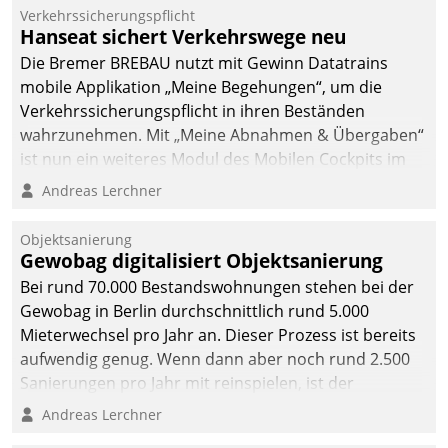
Verkehrssicherungspflicht
Hanseat sichert Verkehrswege neu
Die Bremer BREBAU nutzt mit Gewinn Datatrains
mobile Applikation „Meine Begehungen“, um die
Verkehrssicherungspflicht in ihren Beständen
wahrzunehmen. Mit „Meine Abnahmen & Übergaben“
ist nun ein weiteres Modul des Mobilen Cockpits im
Einsatz.
Andreas Lerchner
Objektsanierung
Gewobag digitalisiert Objektsanierung
Bei rund 70.000 Bestandswohnungen stehen bei der
Gewobag in Berlin durchschnittlich rund 5.000
Mieterwechsel pro Jahr an. Dieser Prozess ist bereits
aufwendig genug. Wenn dann aber noch rund 2.500
Sanierungen pro Jahr mit reinspielen, ist der
Betreuungs- und Organisationsaufwand immens. Im
Andreas Lerchner
Rahmen ihrer Digitalisierungsstrategie hat das