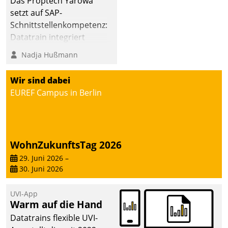
Das Proptech Yarowa
setzt auf SAP-
Schnittstellenkompetenz:
Datatrain integriert
Yarowas Portal zur
Nadja Hußmann
Vergabe und Verwaltung
von Aufträgen der
Wir sind dabei
operativen
EUREF Campus in Berlin
Instandhaltung in die
SAP-Systemlandschaft
deutscher
Wohnungsunternehmen
WohnZukunftsTag 2026
– und beschleunigt damit
29. Juni 2026
–
den Weg vom
30. Juni 2026
Mieteranliegen zum
Dienstleisterauftrag.
UVI-App
Warm auf die Hand
Datatrains flexible UVI-