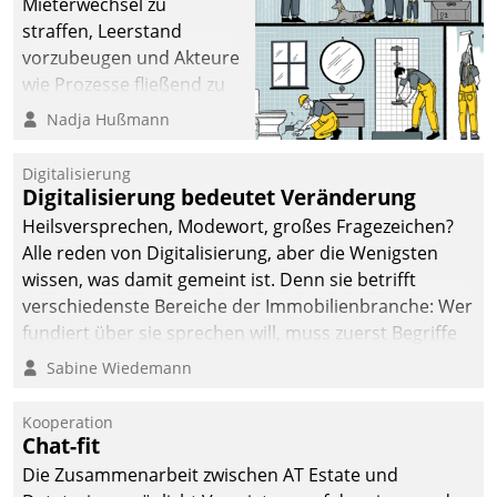
Mieterwechsel zu
straffen, Leerstand
vorzubeugen und Akteure
wie Prozesse fließend zu
vernetzen, nutzt die
Nadja Hußmann
Berliner Gewobag seit
Jahresbeginn eine
Digitalisierung
Überblick, Einsicht und
Digitalisierung bedeutet Veränderung
Eingriff bietende Lösung.
Heilsversprechen, Modewort, großes Fragezeichen?
Zur Entwicklung setzte
Alle reden von Digitalisierung, aber die Wenigsten
man auf
wissen, was damit gemeint ist. Denn sie betrifft
Cloudtechnologie,
verschiedenste Bereiche der Immobilienbranche: Wer
bewährte und Startup-
fundiert über sie sprechen will, muss zuerst Begriffe
Partner sowie erstmals
klären. Ein Aspekt ist die betriebliche Optimierung:
Sabine Wiedemann
agile Projektmethoden.
Moderne Softwarelösungen ermöglichen große
Einsparungen durch optimierte und automatisierte
Kooperation
Prozesse. Doch man darf nicht zu viel erwarten: Allein
Chat-fit
mit der Einführung einer neuen Software ist es nicht
Die Zusammenarbeit zwischen AT Estate und
getan. Die Digitalisierung erfordert von Unternehmen