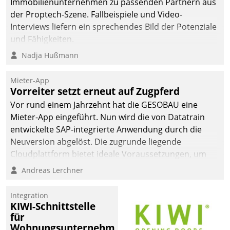
Immobilienunternehmen zu passenden Partnern aus
der Proptech-Szene. Fallbeispiele und Video-
Interviews liefern ein sprechendes Bild der Potenziale
und Fähigkeiten.
Nadja Hußmann
Mieter-App
Vorreiter setzt erneut auf Zugpferd
Vor rund einem Jahrzehnt hat die GESOBAU eine
Mieter-App eingeführt. Nun wird die von Datatrain
entwickelte SAP-integrierte Anwendung durch die
Neuversion abgelöst. Die zugrunde liegende
Cloudplattform bietet ideale Voraussetzungen, um
die Funktionalität der App zu erweitern und weitere
Andreas Lerchner
innovative Apps, auch von Drittanbietern, in SAP zu
integrieren.
Integration
KIWI-Schnittstelle
für
Wohnungsunternehmen