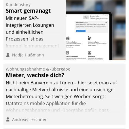
Kundenstory
Smart gemanagt
Mit neuen SAP-
integrierten Lösungen
und einheitlichen
Prozessen ist das
Immobilienmanagement
der Bayerischen
Nadja Hußmann
Versorgungskammer im
Ressort Kapitalanlage für
Wohnungsabnahme & -übergabe
künftige Aufgaben und
Mieter, wechsle dich?
Herausforderungen
Nicht beim Bauverein zu Lünen – hier setzt man auf
gerüstet.
nachhaltige Mietverhältnisse und eine umsichtige
Mieterbetreuung. Seit wenigen Wochen sorgt
Datatrains mobile Applikation für die
Wohnungsabnahme und -übergabe dafür, dass
Mieter wohlgeordnet kommen und, so es sein muss,
Andreas Lerchner
gehen können.