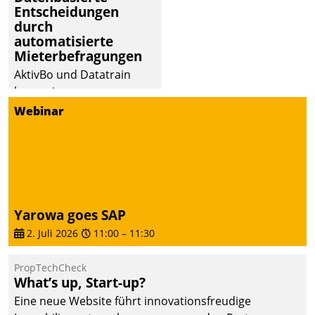
Entscheidungen
durch
automatisierte
Mieterbefragungen
AktivBo und Datatrain
kooperieren –
Immobilienunternehmen
Webinar
profitieren: Die nahtlose
Integration der Lösungen
von AktivBo und
Datatrain ermöglicht
automatisiert ausgelöste,
zielgerichtete
Yarowa goes SAP
Mieterbefragungen – eine
2. Juli 2026
11:00
–
11:30
starke Grundlage für
intelligente,
PropTechCheck
datengestützte
What’s up, Start-up?
Entscheidungen.
Eine neue Website führt innovationsfreudige