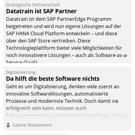
befolgt werden.
Strategische Partnerschaft
Datatrain ist SAP Partner
Datatrain ist dem SAP PartnerEdge Programm
beigetreten und wird nun eigene Lösungen auf der
SAP HANA Cloud Platform entwickeln – und diese
über den SAP Store vertreiben. Diese
Technologieplattform bietet viele Möglichkeiten für
noch innovativere Lösungen – auch als Software-as-a-
Service (SaaS).
Digitalisierung
Da hilft die beste Software nichts
Geht es um Digitalisierung, denken viele zuerst an
innovative Softwarelösungen, automatisierte
Prozesse und modernste Technik. Doch damit sie
erfolgreich sein kann, müssen auch
Führungspersonal und Mitarbeiter bereit sein, sich zu
verändern und anzupassen, sonst werden sie an ihr
Sabine Wiedemann
scheitern.