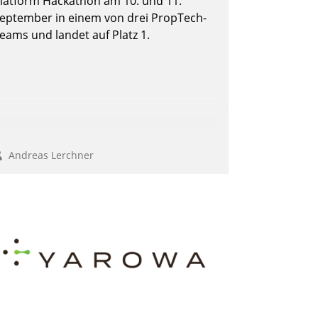
latform Hackathon am 10. und 11.
eptember in einem von drei PropTech-
eams und landet auf Platz 1.
Andreas Lerchner