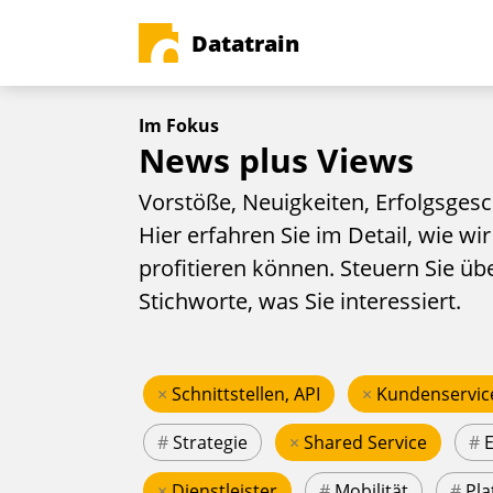
Datatrain
Im Fokus
News plus Views
Vorstöße, Neuigkeiten, Erfolgsgesc
Hier erfahren Sie im Detail, wie wir
profitieren können. Steuern Sie üb
Stichworte, was Sie interessiert.
×
Schnittstellen, API
×
Kundenservic
#
Strategie
×
Shared Service
#
×
Dienstleister
#
Mobilität
#
Pla