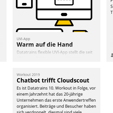
P
S
T
n
Andreas Lerchner
UVI-App
Warm auf die Hand
Datatrains flexible UVI-App stellt die seit
2022 verpflichtende unterjährige
Verbrauchsinformation schnell,
zuverlässig und leicht bekömmlich bereit:
Workout 2019
Die monatlichen Mitteilungen zum
Chatbot trifft Cloudscout
Heizungs- und Wasserverbrauch gehen
Es ist Datatrains 10. Workout in Folge, vor
automatisiert, vollständig und auf
einem Jahrzehnt hat das 20-jährige
Wunsch über mehrere zuvor festgelegte
Unternehmen das erste Anwendertreffen
Kommunikationswege bei den
organisiert. Beiträge und Besucher haben
Empfängern ein.
sich verdoppelt, diesmal sind viele