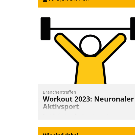
Branchentreffen
Workout 2023: Neuronaler
Aktivsport
Erst lieferten die Speaker visionäre
Impulse, dann wurden die Gäste selbst
aktiv und sammelten methodisch