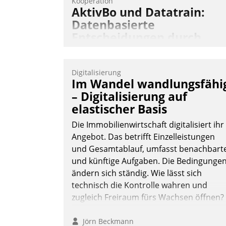
Kooperation
AktivBo und Datatrain:
Datenbasierte
Entscheidungen durch
automatisierte
Mieterbefragungen
Digitalisierung
AktivBo und Datatrain kooperieren –
Im Wandel wandlungsfähi
Immobilienunternehmen profitieren: Di
– Digitalisierung auf
nahtlose Integration der Lösungen von
elastischer Basis
AktivBo und Datatrain ermöglicht
Die Immobilienwirtschaft digitalisiert ihr
automatisiert ausgelöste, zielgerichtete
Angebot. Das betrifft Einzelleistungen
Mieterbefragungen – eine starke
und Gesamtablauf, umfasst benachbart
Grundlage für intelligente, datengestütz
und künftige Aufgaben. Die Bedingunge
Entscheidungen.
ändern sich ständig. Wie lässt sich
technisch die Kontrolle wahren und
zugleich Freiraum fürs Wachsen öffnen?
Jörn Beckmann