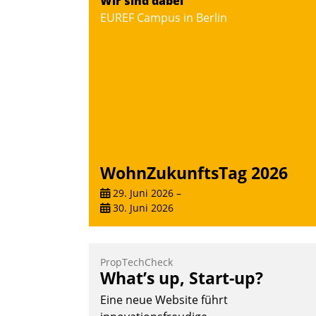
Wir sind dabei
Vernetzungsideen fürs Quartier.
EUREF Campus in Berlin
Dazwischen zeigte Datatrain, was es
Neues zu bieten hat.
Nadja Hußmann
WohnZukunftsTag 2026
29. Juni 2026
–
30. Juni 2026
PropTechCheck
What’s up, Start-up?
Eine neue Website führt