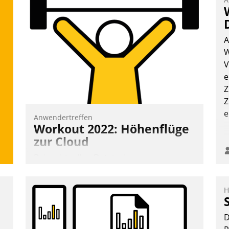
A
W
V
e
Z
Z
e
Anwendertreffen
Workout 2022: Höhenflüge
zur Cloud
Beim virtuellen Datatrain-
Anwendertreffen am 27. April 2022
erhielten die Teilnehmerinnen und
H
Teilnehmer kurzweilige Einblicke in
innovative Cloud-Strategien und -
D
Lösungen mit hohem Zukunftspotenzial.