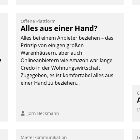
straffen, Leerstand vorzubeugen und
o
Akteure wie Prozesse fließend zu
D
vernetzen, nutzt die Berliner Gewobag
A
Offene Plattform
seit Jahresbeginn eine Überblick, Einsicht
Alles aus einer Hand?
S
und Eingriff bietende Lösung. Zur
D
Alles bei einem Anbieter beziehen – das
Entwicklung setzte man auf
U
Prinzip von einigen großen
Cloudtechnologie, bewährte und Startup-
ü
Warenhäusern, aber auch
Partner sowie erstmals agile
v
9
Onlineanbietern wie Amazon war lange
Projektmethoden.
Credo in der Wohnungswirtschaft.
Nadja Hußmann
Zugegeben, es ist komfortabel alles aus
einer Hand zu beziehen...
C
D
Jörn Beckmann
t
d
p
Mieterkommunikation
L
a