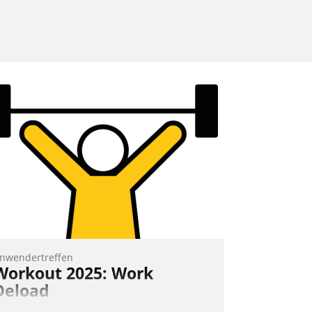
nwendertreffen
Workout 2025: Work
Deload
n entspannter Atmosphäre findet am 6.