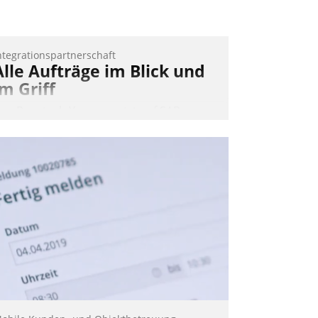
ntegrationspartnerschaft
Alle Aufträge im Blick und
im Griff
as Proptech Yarowa setzt auf SAP-
chnittstellenkompetenz: Datatrain
ntegriert Yarowas Portal zur Vergabe
nd Verwaltung von Aufträgen der
perativen Instandhaltung in die SAP-
ystemlandschaft deutscher
ohnungsunternehmen – und
eschleunigt damit den Weg vom
ieteranliegen zum Dienstleisterauftrag.
Nadja Hußmann