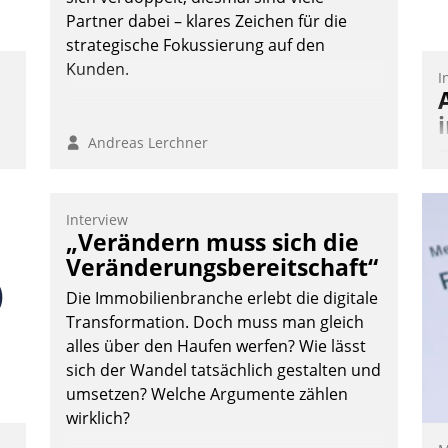
Nadja Hußmann
Partner dabei – klares Zeichen für die
strategische Fokussierung auf den
Kunden.
I
Andreas Lerchner
D
S
i
Interview
u
„Verändern muss sich die
o
Veränderungsbereitschaft“
S
Die Immobilienbranche erlebt die digitale
W
Transformation. Doch muss man gleich
b
alles über den Haufen werfen? Wie lässt
M
sich der Wandel tatsächlich gestalten und
umsetzen? Welche Argumente zählen
wirklich?