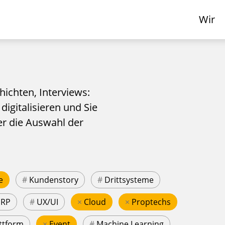
Wir
hichten, Interviews:
 digitalisieren und Sie
er die Auswahl der
e
#
Kundenstory
#
Drittsysteme
ERP
#
UX/UI
×
Cloud
×
Proptechs
ttform
×
Event
#
Machine Learning